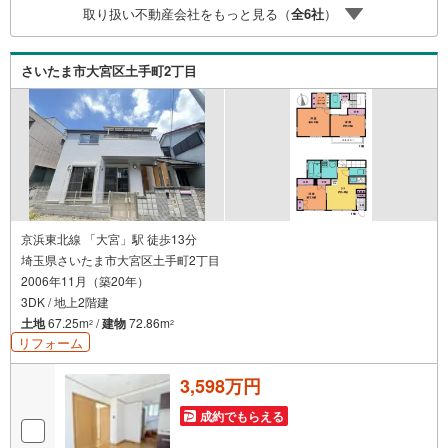
取り扱い不動産会社をもっと見る（
全
6
社
）
す。当店には宅地建物取引士やファイナンシャルプランナ
ー、住宅ローンアドバイザーなど、専門資格を持つスタッ
フが多数在籍しております。お客様からの資料請求、お問
さいたま市大宮区土手町2丁目
い合わせをお待ちしております。
京浜東北線 「大宮」駅 徒歩13分
埼玉県さいたま市大宮区土手町2丁目
2006年11月（築20年）
3DK / 地上2階建
土地
67.25m
/
建物
72.86m
2
2
リフォーム
3,598万円
成約でもらえる