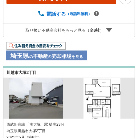
映像をお届けします・写真では伝わりにくい「空気感」や
違うアングルからみたかったリビングの「見え方」なども
しっかり確認できます・リモート相談は第三者による住宅
電話する
（通話料無料）
ローンや家計相談を専門のファイナンシャルプランナーと1
対1で・バーチャル背景でプライバシーも安心・忙しいパー
取り扱い不動産会社をもっと見る（
全
8
社
）
トナーに変わって予め確認も・別々の場所から家族みんな
で参加もできます・お気軽にご相談下さい～営業時間～9:3
0～18:30こちらのお時間でしたらお電話でのお問合せがス
ムーズですお気軽にお問合せください
埼玉県
不動産
売却相場
の
の
を見る
川越市大塚2丁目
西武新宿線 「南大塚」駅 徒歩23分
埼玉県川越市大塚2丁目
2021年5月（築6年）