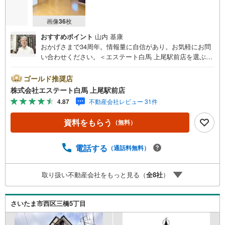
画像
36
枚
おすすめポイント
山内 基康
おかげさまで34周年。情報量に自信があり。お気軽にお問
い合わせください。＜エステート白馬 上尾駅前店を選ぶ5
つのポイント＞1.JR高崎線「上尾駅」から徒歩1分駅前の
「イトーヨーカドー上尾駅前店」内に立地。2.無料駐車場
ゴールド推奨店
完備のお店立体駐車場は全480台収容可。駐車場完備してま
株式会社エステート白馬 上尾駅前店
す。3.大型キッズスペース当店自慢のキッズスペースをぜ
4.87
不動産会社レビュー 31件
ひご覧ください。店内におむつ替えコーナーもご用意して
ます。4.年中無休・365日営業でお手伝い営業時間:10時～2
資料をもらう
（無料）
0時まで。スピードある対応が自慢のお店です。5.提携FP
への無料個別相談サービス社外の中立的なファイナンシャ
ルプランナーと無料相談。ローン返済について、老後や学
電話する
（通話料無料）
費等も含めたシミュレーションをご提案できます。当店に
は宅地建物取引士やファイナンシャルプランナー、住宅ロ
取り扱い不動産会社をもっと見る（
全
8
社
）
ーンアドバイザーなど、専門資格を持つスタッフが多数在
籍しております。お客様からの資料請求、お問い合わせを
お待ちしております。
さいたま市西区三橋5丁目