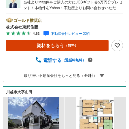
当社より本物件をご購入の方にJCBギフト券5万円分プレゼ
ント！本物件をYahoo！不動産よりお問い合わせいただい
たお客様のみのキャンペーンです。その他のキャンペーン
との併用不可。【営業時間 10:00～18:00】この時間帯は
ゴールド推奨店
お電話でのお問い合わせがスムーズです。住み替えをご希
株式会社東武住販
望の方は自社買取保証付売却プランがございます。お気軽
4.63
不動産会社レビュー 22件
にお問い合わせください。●川越駅徒歩15分●2沿線利用可●
閑静な住宅地●内外装リフォーム◇当社の強みは（1）リフ
資料をもらう
（無料）
ォーム（当社でも再販事業を行っている為、お客様に最適
なプランをご提供できます。）（2）注文住宅のご紹介（提
携ハウスメーカー7社を保有しておりますので、ご予算・ご
電話する
（通話料無料）
希望に合ったプランをご紹介できます。）◇住まいに関す
る不動産情報を豊富に取り揃えております。またリフォー
取り扱い不動産会社をもっと見る（
全
6
社
）
ムの相談も承ります◇インターネット予約で当日現地見学
が可能です（1）［室内・現地を見学する］をクリック
（2）本日～4日以内をご希望の方は「ご要望・ご質問欄」
川越市大字山田
に希望日時をご記入ください！