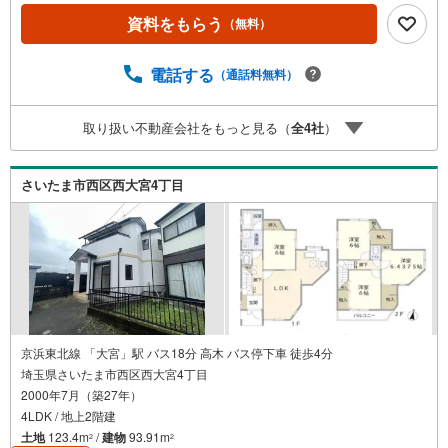
フォーム●南向き●都市ガス・本下水◇当社の強みは（1）
資料をもらう
（無料）
リフォーム（当社でも再販事業を行っている為、お客様に
最適なプランをご提供できます。）（2）注文住宅のご紹介
（提携ハウスメーカー7社を保有しておりますので、ご予
電話する
（通話料無料）
算・ご希望に合ったプランをご紹介できます。）◇住まい
に関する不動産情報を豊富に取り揃えております。またリ
取り扱い不動産会社をもっと見る（
全
4
社
）
フォームの相談も承ります。◇インターネット予約で当日
現地見学が可能です（1）［室内・現地を見学する］をクリ
ック（2）本日～4日以内をご希望の方は「ご要望・ご質問
さいたま市西区西大宮4丁目
欄」に希望日時をご記入ください！
京浜東北線 「大宮」駅 バス18分 高木 バス停下車 徒歩4分
埼玉県さいたま市西区西大宮4丁目
2000年7月（築27年）
4LDK / 地上2階建
土地
123.4m
/
建物
93.91m
2
2