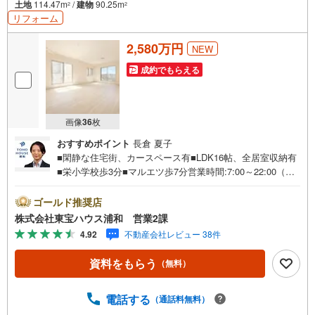
土地
114.47m
/
建物
90.25m
2
2
リフォーム
2,580万円
NEW
成約でもらえる
画像
36
枚
おすすめポイント
長倉 夏子
■閑静な住宅街、カースペース有■LDK16帖、全居室収納有
■栄小学校歩3分■マルエツ歩7分営業時間:7:00～22:00（年
中無休）こちらの時間帯はお電話でのお問い合わせがスム
ーズにご案内できますぜひお気軽にご連絡下さい！東宝ハ
ゴールド推奨店
ウスライフソリューションズグループ 東宝ハウス浦和
株式会社東宝ハウス浦和 営業2課
特別提携金利〔一例〕東宝ハウス浦和の住宅ローン■変動金
4.92
不動産会社レビュー 38件
利全期間引下げプラン⇒住宅ローン金利優遇割の最大適用
《0.89％》と某信用金庫金利1.275％の比較借入金4000万円
資料をもらう
（無料）
返済期間35年の総返済額の差額:303万円※2026年7月末実行
分まで（審査・要件があります）◇TOHO HOUSE CLUBで
生涯の安心をお届け◇東宝ハウスのライフパートナーが直
電話する
（通話料無料）
接ご対応ライフプランニング、かけつけサポート、Club Off