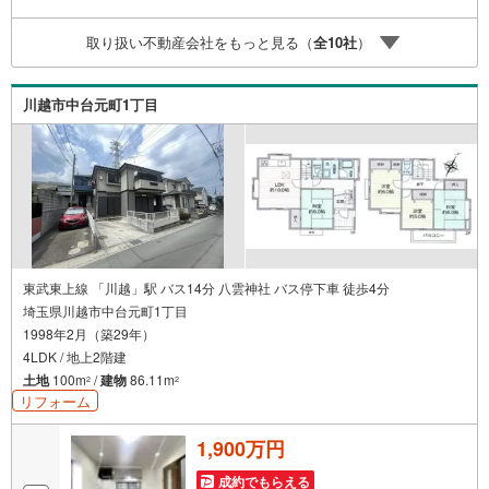
費等も含めたシミュレーションをご提案できます。当店に
は宅地建物取引士やファイナンシャルプランナー、住宅ロ
取り扱い不動産会社をもっと見る（
全
10
社
）
ーンアドバイザーなど、専門資格を持つスタッフが多数在
籍しております。お客様からの資料請求、お問い合わせを
お待ちしております。
川越市中台元町1丁目
東武東上線 「川越」駅 バス14分 八雲神社 バス停下車 徒歩4分
埼玉県川越市中台元町1丁目
1998年2月（築29年）
4LDK / 地上2階建
土地
100m
/
建物
86.11m
2
2
リフォーム
1,900万円
成約でもらえる