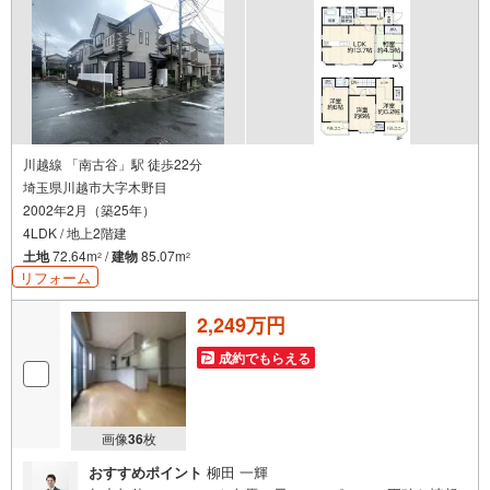
川越線 「南古谷」駅 徒歩22分
埼玉県川越市大字木野目
2002年2月（築25年）
4LDK / 地上2階建
土地
72.64m
/
建物
85.07m
2
2
リフォーム
2,249万円
成約でもらえる
画像
36
枚
おすすめポイント
柳田 一輝