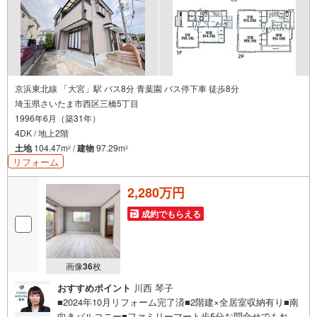
京浜東北線 「大宮」駅 バス8分 青葉園 バス停下車 徒歩8分
埼玉県さいたま市西区三橋5丁目
1996年6月（築31年）
4DK / 地上2階
土地
104.47m
/
建物
97.29m
2
2
リフォーム
2,280万円
成約でもらえる
画像
36
枚
おすすめポイント
川西 琴子
■2024年10月リフォーム完了済■2階建×全居室収納有り■南
向きバルコニー■ファミリーマート歩5分お問合せでもれな