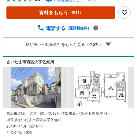
覧ください。店内におむつ替えコーナーもご用意してま
す。4.年中無休・365日営業でお手伝い営業時間:10時～20
資料をもらう
（無料）
時まで。スピードある対応が自慢のお店です。5.提携FPへ
の無料個別相談サービス社外の中立的なファイナンシャル
プランナーと無料相談。ローン返済について、老後や学費
電話する
（通話料無料）
等も含めたシミュレーションをご提案できます。当店には
宅地建物取引士やファイナンシャルプランナー、住宅ロー
取り扱い不動産会社をもっと見る（
全
5
社
）
ンアドバイザーなど、専門資格を持つスタッフが多数在籍
しております。お客様からの資料請求、お問い合わせをお
待ちしております。
さいたま市西区大字佐知川
京浜東北線 「大宮」駅 バス18分 佐知川原 バス停下車 徒歩7分
埼玉県さいたま市西区大字佐知川
2010年11月（築16年）
4LDK / 地上2階