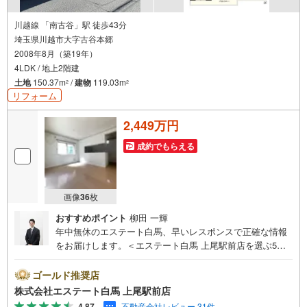
川越線 「南古谷」駅 徒歩43分
埼玉県川越市大字古谷本郷
2008年8月（築19年）
4LDK / 地上2階建
土地
150.37m
/
建物
119.03m
2
2
リフォーム
2,449万円
成約でもらえる
画像
36
枚
おすすめポイント
柳田 一輝
年中無休のエステート白馬、早いレスポンスで正確な情報
をお届けします。＜エステート白馬 上尾駅前店を選ぶ5つ
のポイント＞1.JR高崎線「上尾駅」から徒歩1分駅前の「イ
トーヨーカドー上尾駅前店」内に立地。2.無料駐車場完備
ゴールド推奨店
のお店立体駐車場は全480台収容可。駐車場完備してます。
株式会社エステート白馬 上尾駅前店
3.大型キッズスペース当店自慢のキッズスペースをぜひご
4.87
不動産会社レビュー 31件