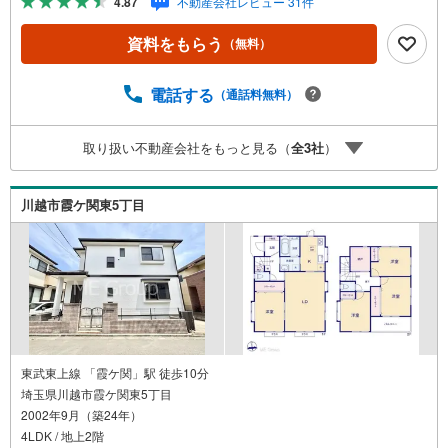
4.87
不動産会社レビュー 31件
対応【リフォーム内容（2026年5月完了）】キッチン・ユ
ニットバス・トイレ・洗面台交換外壁屋根塗装、クロス張
資料をもらう
（無料）
替え、床材施工給湯器交換、防蟻工事、ハウスクリーニン
グPublic Relations ----◇弊社は中古設備にも修理サービス
を無料付保します◇無料駐車場完備のお店です◇店内に大
電話する
（通話料無料）
型キッズスペースあり◇提携FPへの無料個別相談サービス
が好評です◎2026年5月に水回り設備を含むリフォーム完
取り扱い不動産会社をもっと見る（
全
3
社
）
了予定。収納豊富な4LDKで住空間を整えやすく、これから
住まいを整えて暮らしたいご家族にもおすすめできる住ま
いです。
川越市霞ケ関東5丁目
東武東上線 「霞ケ関」駅 徒歩10分
埼玉県川越市霞ケ関東5丁目
2002年9月（築24年）
4LDK / 地上2階