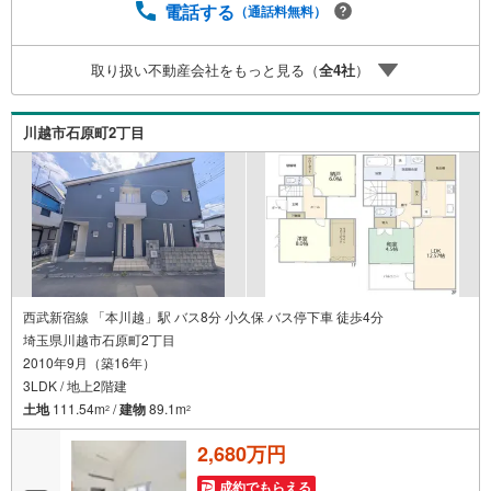
ワンストップでご対応可能な体制でお待ちしてます。◇提
電話する
（通話料無料）
携FPへの無料個別相談サービスが好評です。第一種低層住
居専用地域の閑静な街並みで、落ち着いた新生活を。大塚
取り扱い不動産会社をもっと見る（
全
4
社
）
小学校まで徒歩7分の近さも魅力です。
川越市石原町2丁目
西武新宿線 「本川越」駅 バス8分 小久保 バス停下車 徒歩4分
埼玉県川越市石原町2丁目
2010年9月（築16年）
3LDK / 地上2階建
土地
111.54m
/
建物
89.1m
2
2
2,680万円
成約でもらえる