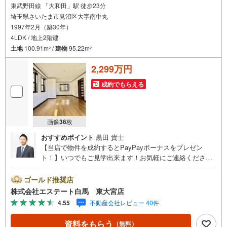
東武野田線 「大和田」駅 徒歩23分
埼玉県さいたま市見沼区大字南中丸
1997年2月（築30年）
4LDK / 地上2階建
土地
100.91m
/
建物
95.22m
2
2
2,299万円
成約でもらえる
画像
36
枚
おすすめポイント
黒田 貴士
【当店で物件を成約するとPayPayボーナスをプレゼン
ト！】いつでもご見学出来ます！お気軽にご連絡くださ
い。当店は東大宮駅東口から徒歩3分。電車でもお車でもご
来店しやすい店舗です。お気軽にお立ち寄り下さい。～人
ゴールド推奨店
気のリモート見学・リモート相談サービス～・小さいお子
株式会社エステート白馬 東大宮店
様や家事で外出できない、天気が悪く外出したくない時・L
4.55
不動産会社レビュー 40件
INEやZOOMなど無料のアプリですぐにご利用いただけま
す・リモート見学はスタッフがご興味ある物件の現地から
資料をもらう
（無料）