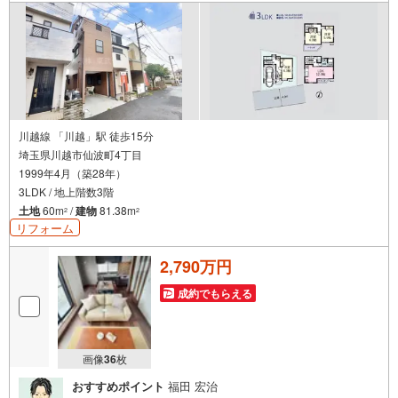
川越線 「川越」駅 徒歩15分
埼玉県川越市仙波町4丁目
1999年4月（築28年）
3LDK / 地上階数3階
土地
60m
/
建物
81.38m
2
2
リフォーム
2,790万円
成約でもらえる
画像
36
枚
おすすめポイント
福田 宏治