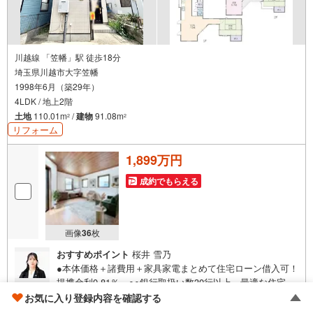
■県内有数の大型店舗
1.店舗敷地内に大型駐車場完備、マイカーでも安心！
2.チャイルドスペース、授乳室、ベビーベッド完備
3.他にもファミリーに優しい『あったら良いな』がここにある！ミルク用浄
水サーバー、紙おむつ、アメニティ、大型個室2部屋、各ブースモニター等
川越線 「笠幡」駅 徒歩18分
埼玉県川越市大字笠幡
1998年6月（築29年）
4LDK / 地上2階
土地
110.01m
/
建物
91.08m
2
2
リフォーム
1,899万円
成約でもらえる
画像
36
枚
おすすめポイント
桜井 雪乃
●本体価格＋諸費用＋家具家電まとめて住宅ローン借入可！
提携金利0.81％～●●銀行取扱い数30行以上～最適な住宅ロ
ーンをご提案します～●以下の条件でも審査を通した実績が
お気に入り登録内容を確認する
多数ございます！（1）勤続年数1ヶ月（2）自己資金0円
ゴールド推奨店