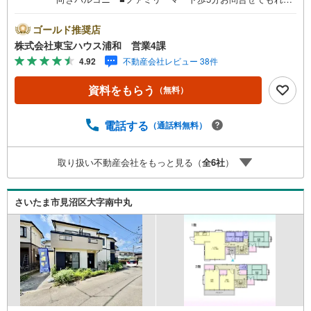
く「住宅ローン講座」プレゼント！営業時間:7:00～22:00
（年中無休）こちらの時間帯はお電話でのお問い合わせが
ゴールド推奨店
スムーズにご案内できますぜひお気軽にご連絡下さい！東
株式会社東宝ハウス浦和 営業4課
宝ハウスライフソリューションズグループ 東宝ハウス浦
4.92
不動産会社レビュー 38件
和 特別提携金利〔一例〕東宝ハウス浦和の住宅ローン■変
動金利全期間引下げプラン⇒住宅ローン金利優遇割の最大
資料をもらう
（無料）
適用《0.89％》と某信用金庫金利1.275％の比較借入金4000
万円返済期間35年の総返済額の差額:303万円※2026年7月末
実行分まで（審査・要件があります）◇TOHO HOUSE CL
電話する
（通話料無料）
UBで生涯の安心をお届け◇東宝ハウスのライフパートナー
が直接ご対応ライフプランニング、かけつけサポート、Clu
取り扱い不動産会社をもっと見る（
全
6
社
）
b Offプレミアムなど多彩なサービスがございます
さいたま市見沼区大字南中丸