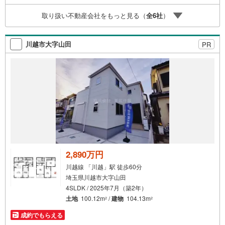
プレミアムなど多彩なサービスがございます
取り扱い不動産会社をもっと見る（
全
6
社
）
川越市大字山田
PR
2,890万円
川越線 「川越」駅 徒歩60分
埼玉県川越市大字山田
4SLDK / 2025年7月（築2年）
土地
100.12m
/
建物
104.13m
2
2
成約でもらえる