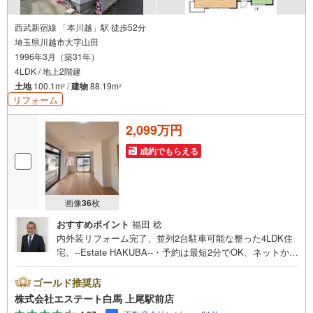
西武新宿線 「本川越」駅 徒歩52分
埼玉県川越市大字山田
1996年3月（築31年）
4LDK / 地上2階建
土地
100.1m
/
建物
88.19m
2
2
リフォーム
2,099万円
成約でもらえる
画像
36
枚
おすすめポイント
福田 稔
内外装リフォーム完了、並列2台駐車可能な整った4LDK住
宅。--Estate HAKUBA--・予約は最短2分でOK、ネットから
の見学予約が好評です。・カースペース並列2台駐車可能な
敷地配置・南向きバルコニーで心地よい採光を確保・全居
ゴールド推奨店
室収納付きで室内をすっきり整理・システムキッチン3口コ
株式会社エステート白馬 上尾駅前店
ンロで調理効率向上・浴室乾燥機付きで雨の日の洗濯にも