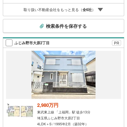
に安心を提案します。3.どんなに信用のある建築会社でも
取り扱い不動産会社をもっと見る（
全
6
社
）
ご自分の目で確認することは重要ですよね。弊社は特殊機
材を使用してインスペクションを実施します。
こ
検索条件を保存する
の
検
索
ふじみ野市大原2丁目
PR
条
件
で
通
知
を
受
け
取
る
2,980万円
・
東武東上線 「上福岡」駅 徒歩13分
条
埼玉県ふじみ野市大原2丁目
件
4LDK＋S / 1995年2月（築32年）