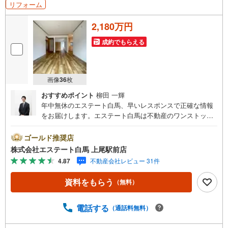
リフォーム
2,180万円
成約でもらえる
画像
36
枚
おすすめポイント
柳田 一輝
年中無休のエステート白馬、早いレスポンスで正確な情報
をお届けします。エステート白馬は不動産のワンストップ
サービスの提供に努めています。＜エステート白馬 上尾駅
前店を選ぶ5つのポイント＞1.JR高崎線「上尾駅」から徒歩
ゴールド推奨店
1分駅前の「イトーヨーカドー上尾駅前店」内に立地。2.無
株式会社エステート白馬 上尾駅前店
料駐車場完備のお店立体駐車場は全480台収容可。駐車場完
4.87
不動産会社レビュー 31件
備してます。3.大型キッズスペース当店自慢のキッズスペ
ースをぜひご覧ください。店内におむつ替えコーナーもご
資料をもらう
（無料）
用意してます。4.年中無休・365日営業でお手伝い営業時
間:10時～20時まで。スピードある対応が自慢のお店です。
5.提携FPへの無料個別相談サービス社外の中立的なファイ
電話する
（通話料無料）
ナンシャルプランナーと無料相談。ローン返済について、
老後や学費等も含めたシミュレーションをご提案できま