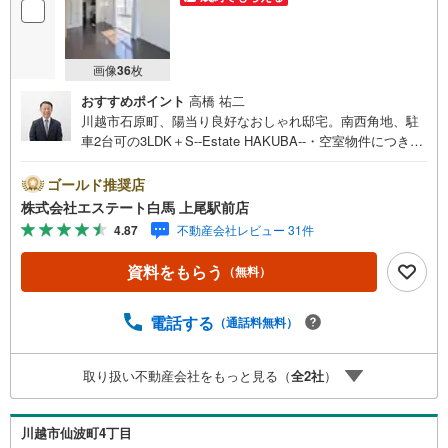
画像
36
枚
おすすめポイント
高橋 祐二
川越市石原町、陽当り良好なおしゃれ邸宅。南西角地、駐
車2台可の3LDK＋S--Estate HAKUBA--・空室物件につき、
時間を気にせず内覧できます。・南×西の角地で陽当り良
好。開放的な毎日を実感。・南側4M道路に面した整形地。
ゴールド推奨店
車の出し入れも楽々。・お車は並列で2台駐車可能。来客時
株式会社エステート白馬 上尾駅前店
も安心の広さ。・開放感ある吹抜け。リビングが明るく広
4.87
不動産会社レビュー 31件
く感じます。・収納力のあるWICを完備。室内をスッキリ
保てます。Public Relations ----◇弊社は中古設備にも修理
資料をもらう
（無料）
サービスを無料で付保します。◇リフォームもグループ会
社と連携してお客様をご支援。◇ワンストップでご対応可
能な体制でお待ちしてます。◇提携FPへの無料個別相談サ
電話する
（通話料無料）
ービスが好評です。◎南×西の角地で開放感がある整形地。
カースペースは並列2台可能で、吹抜けやWICなどこだわり
取り扱い不動産会社をもっと見る（
全
2
社
）
が詰まった住まい。
川越市仙波町4丁目