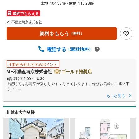
を
土地
104.37m
/
建物
110.98m
2
2
マ
成約でもらえる
イ
ペ
ME不動産埼京株式会社
ー
資料をもらう
（無料）
ジ
に
電話する
保
（通話料無料）
存
す
不動産会社おすすめポイント
る
ME不動産埼京株式会社
ゴールド推奨店
■営業時間9:00～18:30
上記時間はお電話が繋がりやすくなっております。ぜひお気軽にご連絡下
さい！
現地を見学される場合は「室内・現地を見学する（無料）」ボタンよりご
もっと見る
希望の日時をご記入いただけますとスムーズにご案内が可能です。
■ご来店特典
1.ご見学、ご来店後にアンケート記入でもれなく3、000円のQUOカードプ
川越市大字笠幡
レゼント（1組様1回限り後日郵送）
2.未公開の物件情報をご紹介
3.不動産ご購入、ご売却、太陽光発電システムご検討中のお客様、ご紹介で
もれなくQUOカード3、000円分プレゼント
更にご紹介のお客様が弊社仲介にてご契約頂くと、1万円から最大10万円の
ご紹介料をお支払いさせて頂きます！詳しくはスタッフ迄