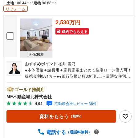
土地
100.44m
/
建物
96.88m
2
2
リフォーム
2,530万円
成約でもらえる
画像
36
枚
おすすめポイント
桜井 雪乃
●本体価格＋諸費用＋家具家電まとめて住宅ローン借入可！
提携金利0.81％～●●銀行取扱い数30行以上～最適な住宅ロ
ーンをご提案します～●以下の条件でも審査を通した実績が
多数ございます！（1）勤続年数1ヶ月（2）自己資金0円
ゴールド推奨店
（3）産休/育休/契約社員/派遣社員/アルバイト/パート/独
ME不動産城北株式会社
身/自営業/経営者（4）延滞、滞納、個信アウト対応可
4.94
不動産会社レビュー 36件
（5）収入合算や親子ローン（6）金融機関の借入まとめ
等、家具、家電、引越し費用等おまとめローン（7）永住権
資料をもらう
（無料）
無、持病あり、持ち家残債有でも相談可能●3つの安心サポ
ート●1.営業車にて安全にご案内。お住まい探しに集中して
頂けます。2.FPソフトを使用しマイホーム購入の資金計
電話する
（通話料無料）
画・購入から老後までの人生設計を実施することで暮らし