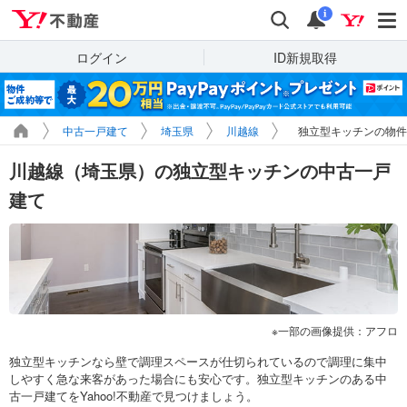
Yahoo!不動産
検索
通知
i
ログイン
ID新規取得
中古一戸建て
埼玉県
川越線
独立型キッチンの物件
川越線（埼玉県）の独立型キッチンの中古一戸
建て
一部の画像提供：アフロ
独立型キッチンなら壁で調理スペースが仕切られているので調理に集中
しやすく急な来客があった場合にも安心です。独立型キッチンのある中
古一戸建てをYahoo!不動産で見つけましょう。