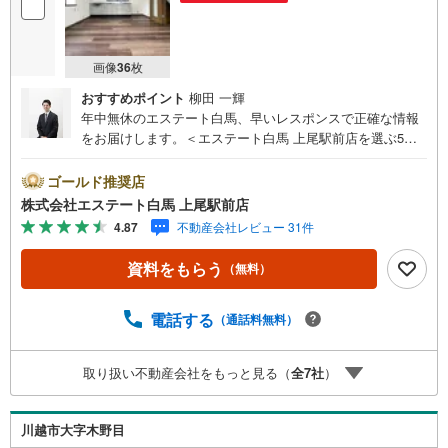
画像
36
枚
おすすめポイント
柳田 一輝
年中無休のエステート白馬、早いレスポンスで正確な情報
をお届けします。＜エステート白馬 上尾駅前店を選ぶ5つ
のポイント＞1.JR高崎線「上尾駅」から徒歩1分駅前の「イ
トーヨーカドー上尾駅前店」内に立地。2.無料駐車場完備
ゴールド推奨店
のお店立体駐車場は全480台収容可。駐車場完備してます。
株式会社エステート白馬 上尾駅前店
3.大型キッズスペース当店自慢のキッズスペースをぜひご
4.87
不動産会社レビュー 31件
覧ください。店内におむつ替えコーナーもご用意してま
す。4.年中無休・365日営業でお手伝い営業時間:10時～20
資料をもらう
（無料）
時まで。スピードある対応が自慢のお店です。5.提携FPへ
の無料個別相談サービス社外の中立的なファイナンシャル
プランナーと無料相談。ローン返済について、老後や学費
電話する
（通話料無料）
等も含めたシミュレーションをご提案できます。当店には
宅地建物取引士やファイナンシャルプランナー、住宅ロー
取り扱い不動産会社をもっと見る（
全
7
社
）
ンアドバイザーなど、専門資格を持つスタッフが多数在籍
しております。お客様からの資料請求、お問い合わせをお
待ちしております。
川越市大字木野目