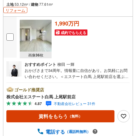
土地
53.12m
/
建物
77.61m
2
2
リフォーム
1,990万円
成約でもらえる
画像
36
枚
おすすめポイント
柳田 一輝
おかげさまで34周年。情報量に自信があり。お気軽にお問
い合わせください。＜エステート白馬 上尾駅前店を選ぶ5
つのポイント＞1.JR高崎線「上尾駅」から徒歩1分駅前の
「イトーヨーカドー上尾駅前店」内に立地。2.無料駐車場
ゴールド推奨店
完備のお店立体駐車場は全480台収容可。駐車場完備してま
株式会社エステート白馬 上尾駅前店
す。3.大型キッズスペース当店自慢のキッズスペースをぜ
4.87
不動産会社レビュー 31件
ひご覧ください。店内におむつ替えコーナーもご用意して
ます。4.年中無休・365日営業でお手伝い営業時間:10時～2
資料をもらう
（無料）
0時まで。スピードある対応が自慢のお店です。5.提携FP
への無料個別相談サービス社外の中立的なファイナンシャ
ルプランナーと無料相談。ローン返済について、老後や学
電話する
（通話料無料）