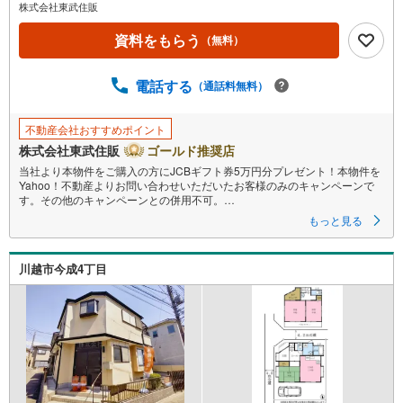
株式会社東武住販
資料をもらう
（無料）
電話する
（通話料無料）
不動産会社おすすめポイント
株式会社東武住販
ゴールド推奨店
当社より本物件をご購入の方にJCBギフト券5万円分プレゼント！本物件を
Yahoo！不動産よりお問い合わせいただいたお客様のみのキャンペーンで
す。その他のキャンペーンとの併用不可。
もっと見る
【営業時間 10:00～18:00】
この時間帯はお電話でのお問い合わせがスムーズです。
川越市今成4丁目
住み替えをご希望の方は自社買取保証付売却プランがございます。お気軽
にお問い合わせください。
●全居室南向き
●日当たり良好
●閑静な住宅地
●充実の設備
◇当社の強みは
（1）リフォーム（当社でも再販事業を行っている為、お客様に最適なプラ