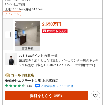
2DK / 地上2階建
土地
115.42m
/
建物
84.15m
2
2
リフォーム
2,650万円
成約でもらえる
画像
36
枚
おすすめポイント
柳田 一輝
築浅物件！広々とした洋室と、バーカウンター風のキッチ
ンで特別な日常を♪--Estate HAKUBA--・空室物件につき、
時間を気にせず内覧できます。・風通しと開放感に優れた
角地。明るい室内が自慢。・南西向きの道路に接し、お部
ゴールド推奨店
屋に日光が入ります。・駐車スペースは1台分。・約540m
株式会社エステート白馬 上尾駅前店
先に小学校があり、低学年も安心の距離。・浴室乾燥機付
4.87
不動産会社レビュー 31件
き。雨の日のお洗濯も快適にこなせる。・TVモニタ付イン
ターホンで、来客確認もスムーズ。Public Relations ----◇
資料をもらう
（無料）
弊社は中古設備にも修理サービスを無料で付保します。◇
リフォームもグループ会社と連携してお客様をご支援。◇