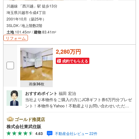
ンをご提供できます。）
川越線 「西川越」駅 徒歩13分
（2）注文住宅のご紹介（提携ハウスメーカー7社を保有しておりますの
埼玉県川越市今成4丁目
で、ご予算・ご希望に合ったプランをご紹介できます。）
2001年10月（築25年）
◇住まいに関する不動産情報を豊富に取り揃えております。またリフォー
3SLDK / 地上階数2階
ムの相談も承ります。
土地
101.45m
/
建物
83.41m
2
2
リフォーム
◇インターネット予約で当日現地見学が可能です
（1）［室内・現地を見学する］をクリック
（2）本日～4日以内をご希望の方は
2,280万円
「ご要望・ご質問欄」に希望日時をご記入ください！
成約でもらえる
画像
36
枚
おすすめポイント
福田 宏治
当社より本物件をご購入の方にJCBギフト券5万円分プレゼ
ント！本物件をYahoo！不動産よりお問い合わせいただい
たお客様のみのキャンペーンです。その他のキャンペーン
との併用不可。【営業時間 10:00～18:00】この時間帯は
ゴールド推奨店
お電話でのお問い合わせがスムーズです。住み替えをご希
株式会社東武住販
望の方は自社買取保証付売却プランがございます。お気軽
4.63
不動産会社レビュー 22件
にお問い合わせください。●西川越駅徒歩13分●新規内装リ