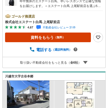
年中無休のエステート白馬、早いレスポンスで正確な情報
をお届けします。＜エステート白馬 上尾駅前店を選ぶ5つ
のポイント＞1.JR高崎線「上尾駅」から徒歩1分駅前の「イ
トーヨーカドー上尾駅前店」内に立地。2.無料駐車場完備
ゴールド推奨店
のお店立体駐車場は全480台収容可。駐車場完備してます。
株式会社エステート白馬 上尾駅前店
3.大型キッズスペース当店自慢のキッズスペースをぜひご
4.87
不動産会社レビュー 31件
覧ください。店内におむつ替えコーナーもご用意してま
す。4.年中無休・365日営業でお手伝い営業時間:10時～20
資料をもらう
（無料）
時まで。スピードある対応が自慢のお店です。5.提携FPへ
の無料個別相談サービス社外の中立的なファイナンシャル
プランナーと無料相談。ローン返済について、老後や学費
電話する
（通話料無料）
等も含めたシミュレーションをご提案できます。当店には
宅地建物取引士やファイナンシャルプランナー、住宅ロー
取り扱い不動産会社をもっと見る（
全
6
社
）
ンアドバイザーなど、専門資格を持つスタッフが多数在籍
しております。お客様からの資料請求、お問い合わせをお
待ちしております。
川越市大字古谷本郷