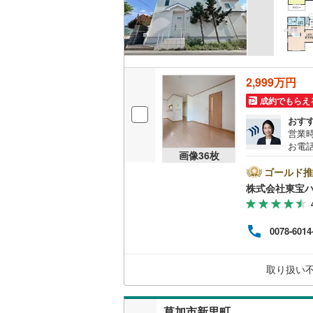
2,999万円
成約でもらえ
おす
営業時
お電話
画像
36
枚
B▽
て暮ら
ゴールド推
舗】当
株式会社東宝
産 
をする
ンして
0078-6014
内・
付け
問い
取り扱い
草加市新里町