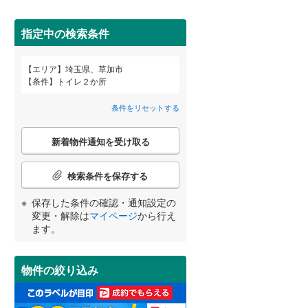
狭山市
(
55
)
清門
(
1
)
間取り変更可能
西武池袋線
(
0
)
（
5
）
深谷市
(
21
)
指定中の検索条件
西武狭山線
(
0
)
3階建て以上
（
11
）
越谷市
(
115
)
エリア
埼玉県、草加市
宮崎
鹿児島
沖縄
条件
トイレ２か所
入間市
(
48
)
条件をリセットする
和光市
(
10
)
こ
久喜市
(
52
)
新着物件通知を受け取る
の
する
る
条件をリセットする
条件をリセットする
条件をリセットする
条件をリセットする
条件をリセットする
条件をリセットする
小学校まで1km以内
（
63
）
検
富士見市
(
31
)
索
検索条件を保存する
条
坂戸市
(
42
)
件
保存した条件の確認・通知設定の
で
日高市
南道路
(
（
27
18
)
）
変更・解除は
マイページ
から行え
通
ます。
知
白岡市
(
17
)
を
受
入間郡毛呂山町
(
16
)
物件の絞り込み
け
取
比企郡嵐山町
(
6
)
る