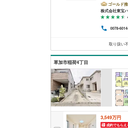
て暮ら
ゴールド推
比企郡小
（
44
）
舗】当
株式会社東宝
産 
比企郡鳩
をする
キッチン
ンして
秩父郡皆
0078-6014
内・
独立型キ
付け
秩父郡東
問い
取り扱い
販売、価格、
児玉郡上
即入居可
北葛飾郡
草加市稲荷4丁目
浴室
浴室乾燥
収納
ウォーク
（
40
）
3,549万円
成約でもらえ