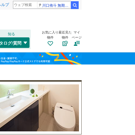
ヘルプ
川口侑斗 無期懲役
検索
お気に入り
最近見た
マイ
知る
物件
物件
ページ
高崎線
(
0
)
タログ/質問
武蔵野線
(
14
)
大宮区
金明町
(
(
14
1
)
)
福島
桜区
中央
(
(
13
1
)
)
埼京線
(
0
)
栃木
群馬
山梨
緑区
新里町
(
48
(
3
)
)
山形新幹線
(
0
)
谷塚仲町
トイレ２か所
(
2
)
（
94
）
八幡町
太陽光発電システム
(
8
)
（
7
）
川口市
(
223
)
両新田東町
(
1
)
所沢市
(
80
)
和歌山
北谷
(
1
)
つくばエクスプレス
(
6
)
本庄市
(
18
)
弁天
(
2
)
東武野田線
(
0
)