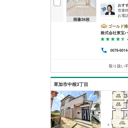
バルコニー、
おす
営業時
ウッドデ
お電話
画像
36
枚
B▽
て暮ら
ゴールド推
構造・規模・
舗】当
株式会社東宝
産 
耐震、免
をする
（
7
）
ンして
0078-6014
内・
付け
オンライン対
問い
取り扱い
オンライ
草加市中根3丁目
オンライ