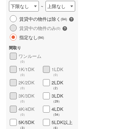
下限なし
上限なし
~
賃貸中の物件は除く
(
94
)
賃貸中の物件のみ
(
0
)
指定なし
(
94
)
長期優良住宅
（
3
）
間取り
ワンルーム
（
0
）
1K/1DK
1LDK
（
0
）
（
0
）
2K/2DK
2LDK
詳しく見る
（
0
）
（
2
）
3K/3DK
3LDK
（
0
）
（
29
）
4K/4DK
4LDK
（
0
）
（
54
）
5K/5DK
5LDK以上
（
3
）
（
6
）