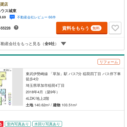
しの「安心」を守り続けます。【Yahoo！ 不動産キャンペーン対象店
奨店
川町
(
6
)
比企郡川島町
(
8
)
店で物件を成約するとPayPayボーナスライトがもらえる「Yahoo！ 不動
ハウス城東
物件ご成約キャンペーン」の対象になります。「資料をもらう」「見学予約
山町
(
5
)
比企郡ときがわ町
(
3
)
不動産会社レビュー 66件
4.69
」ボタンからお問い合わせください。※必ずYahoo！ JAPAN IDでログイ
ください。※PayPayボーナスライトは出金と譲渡はできません。ご案
野町
(
0
)
秩父郡長瀞町
(
0
)
資料をもらう
-55228
無料
詳細な資料のご請求はお気軽にどうぞ♪お電話でのお問い合わせも常時受け
ッチン
（
8
）
対面キッチン
（
60
）
ております！■頭金0円からのご購入可能です■（諸費用もOK）お気軽にお
秩父村
(
0
)
児玉郡美里町
(
0
)
合わせください。
不動産会社をもっと見る（
全
9
社
）
契約、入居関連など
里町
(
3
)
大里郡寄居町
(
7
)
能
（
21
）
杉戸町
(
14
)
北葛飾郡松伏町
(
7
)
リフォーム
東武伊勢崎線 「草加」駅 バス7分 稲荷四丁目 バス停下車
徒歩4分
機あり
（
38
）
埼玉県草加市稲荷4丁目
2018年4月（築9年）
4LDK/地上2階
土地
140.62m
/
建物
103.51m
2
2
インクローゼット
床下収納
（
46
）
室内写真あり
水回り写真あり
る