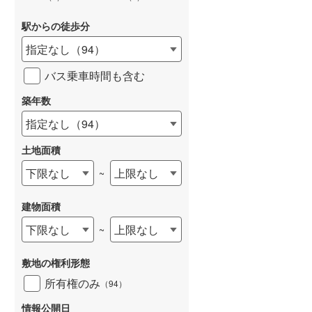
駅からの徒歩分
指定なし
（
94
）
バス乗車時間も含む
築年数
指定なし
（
94
）
土地面積
下限なし
上限なし
~
建物面積
下限なし
上限なし
~
敷地の権利形態
所有権のみ
（
94
）
情報公開日