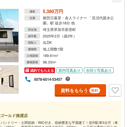
5,380万円
価格
都営日暮里・舎人ライナー 「見沼代親水公
交通
園」駅 徒歩18分 他
埼玉県草加市新里町
所在地
2025年2月（築2年）
築年数
3LDK
間取り
地上階数1階
建物階
189.61m
土地面積
2
98.33m
建物面積
2
室内写真あり
水回り写真あり
成約でもらえる
0078-6014-53457
資料をもらう
無料
ゴールド推奨店
・パントリー・土間収納・WIC付き、収納豊富な平屋建て！並列駐車3台可（車
（180m）、両新田中学校まで徒歩約7分（550m）、お子様の通学に安心で