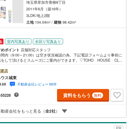
埼玉県草加市青柳8丁目
2011年6月（築16年）
3LDK/地上2階
土地
104.04m
/
建物
98.42m
2
2
室内写真あり
水回り写真あり
る
すめポイント
店舗対応スタッフ
間内（9:00～21:00）は空き状況確認の為、下記電話フォームより事前に
をして頂けるとスムーズにご案内ができます。▽TOHO HOUSE CLU
現時点の未来カレンダーの作成▽ご購入後もお客様の人生のパートナーとし
しの「安心」を守り続けます。【Yahoo！ 不動産キャンペーン対象店
奨店
店で物件を成約するとPayPayボーナスライトがもらえる「Yahoo！ 不動
ハウス城東
物件ご成約キャンペーン」の対象になります。「資料をもらう」「見学予約
不動産会社レビュー 66件
4.69
」ボタンからお問い合わせください。※必ずYahoo！ JAPAN IDでログイ
ください。※PayPayボーナスライトは出金と譲渡はできません。ご案
資料をもらう
-55228
無料
詳細な資料のご請求はお気軽にどうぞ♪お電話でのお問い合わせも常時受け
ております！■頭金0円からのご購入可能です■（諸費用もOK）お気軽にお
合わせください。
不動産会社をもっと見る（
全
2
社
）
PR