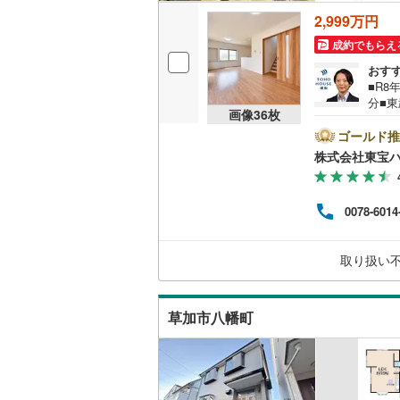
2,999万円
成約でもらえ
おす
■R8
分■東
画像
36
枚
話で
東宝
ゴールド推
〔一
株式会社東宝ハ
ン金利
万円返
要件が
0078-6014
ライ
Of
取り扱い
草加市八幡町