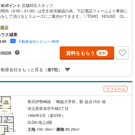
庭
すめポイント
店舗対応スタッフ
間内（9:00～21:00）は空き状況確認の為、下記電話フォームより事前に
ッキあり
（
1
）
をして頂けるとスムーズにご案内ができます。▽TOHO HOUSE CLU
現時点の未来カレンダーの作成▽ご購入後もお客様の人生のパートナーとし
しの「安心」を守り続けます。【Yahoo！ 不動産キャンペーン対象店
奨店
施工・品質・工法関連
店で物件を成約するとPayPayボーナスライトがもらえる「Yahoo！ 不動
ハウス城東
物件ご成約キャンペーン」の対象になります。「資料をもらう」「見学予約
震、制震構造
住宅性能評価付き
（
1
）
不動産会社レビュー 66件
4.69
」ボタンからお問い合わせください。※必ずYahoo！ JAPAN IDでログイ
ください。※PayPayボーナスライトは出金と譲渡はできません。ご案
資料をもらう
-55228
無料
詳細な資料のご請求はお気軽にどうぞ♪お電話でのお問い合わせも常時受け
ております！■頭金0円からのご購入可能です■（諸費用もOK）お気軽にお
応
合わせください。
不動産会社をもっと見る（
全
7
社
）
ン内見(相談)可
（
35
）
IT重説可
（
20
）
リフォーム
ン対応とは？
東武伊勢崎線 「獨協大学前」駅 徒歩15分 他
埼玉県草加市中根3丁目
1994年2月（築33年）
3LDK/地上2階
土地
100.19m
/
建物
85.29m
2
2