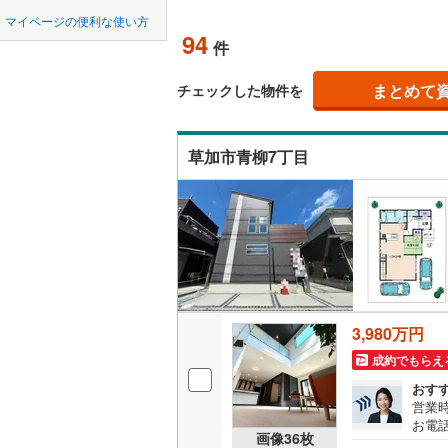
中国
鳥取
東松山市
マイページの便利な使い方
松江
(
1
)
吹き抜け
東武東上
94
件
羽生市
(
1
四国
徳島
長栄
西武秩父
(
3
)
二世帯向
上尾市
(
5
まとめて
チェックした物件を
西武山口
サービス
九州・沖縄
福岡
蕨市
(
30
)
（
19
）
草加市青柳7丁目
朝霞市
(
1
立地
新座市
(
6
0
0
0
0
0
0
該当物件
該当物件
該当物件
該当物件
該当物件
該当物件
件
件
件
件
件
件
最寄りの
北本市
(
1
配置、向き、
三郷市
(
2
幸手市
前道6m
(
1
3,980万円
吉川市
平坦地
(
（
1
成約でもらえ
北足立郡
おす
LD
営業時
お電話
入間郡越
画像
36
枚
リビング
B▽