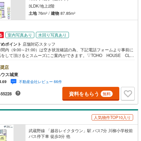
3LDK/地上2階
土地
76m
/
建物
87.85m
2
2
室内写真あり
水回り写真あり
る
すめポイント
店舗対応スタッフ
間内（9:00～21:00）は空き状況確認の為、下記電話フォームより事前に
をして頂けるとスムーズにご案内ができます。▽TOHO HOUSE CLU
現時点の未来カレンダーの作成▽ご購入後もお客様の人生のパートナーとし
しの「安心」を守り続けます。【Yahoo！ 不動産キャンペーン対象店
奨店
店で物件を成約するとPayPayボーナスライトがもらえる「Yahoo！ 不動
ハウス城東
物件ご成約キャンペーン」の対象になります。「資料をもらう」「見学予約
不動産会社レビュー 66件
4.69
」ボタンからお問い合わせください。※必ずYahoo！ JAPAN IDでログイ
ください。※PayPayボーナスライトは出金と譲渡はできません。ご案
資料をもらう
-55228
無料
詳細な資料のご請求はお気軽にどうぞ♪お電話でのお問い合わせも常時受け
ております！■頭金0円からのご購入可能です■（諸費用もOK）お気軽にお
合わせください。
人気物件TOP10入り
武蔵野線 「越谷レイクタウン」駅 バス7分 川柳小学校前
バス停下車 徒歩3分 他