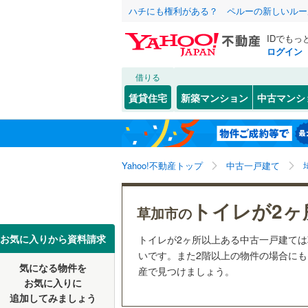
ハチにも権利がある？ ペルーの新しいルー
IDでもっ
ログイン
借りる
北海道
JR
北海道
東北本線
(
こだわり条件
リフォーム、
賃貸住宅
新築マンション
中古マンシ
湘南新宿
リノベー
さいたま市
西区
青柳町
(
27
(
1
)
東北
青森
(
0
)
（
32
）
見沼区
新善町
(
(
4
1
八高線
(
0
)
関東
東京
Yahoo!不動産トップ
中古一戸建て
設備
浦和区
苗塚町
(
(
2
4
東北新幹
岩槻区
氷川町
床暖房
(
(
（
4
3
信越・北陸
新潟
トイレが2ヶ
秋田新幹
草加市の
谷塚町
駐車場2
(
2
埼玉県のそのほ
川越市
(
1
東海
愛知
お気に入りから資料請求
トイレが2ヶ所以上ある中古一戸建て
地下鉄
東京メト
吉町
ＴＶモニ
(
1
)
かの地域
いです。また2階以上の物件の場合にもオ
行田市
(
2
気になる物件を
（
65
）
産で見つけましょう。
近畿
大阪
稲荷
(
8
)
私鉄・その他
秩父鉄道
(
お気に入りに
飯能市
(
2
追加してみましょう
間取り、居室
青柳
(
18
)
東武伊勢