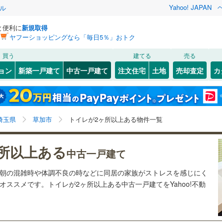
Yahoo! JAPAN
ル
と便利に
新規取得
ヤフーショッピングなら「毎日5％」おトク
検索条件を保存しました
買う
建てる
売る
1
)
川越線
(
0
)
リノベーション
ョン
新築一戸建て
中古一戸建て
注文住宅
土地
売却査定
カ
この検索条件の新着物件通知は、
マイページ
から設定できます。
ライン（宇都宮～逗子）
湘南新宿ライン（前橋～小田原）
ション・リフォーム
築古・築30年以上
（
18
）
)
北区
遊馬町
(
26
(
3
)
)
岩手
宮城
秋田
山形
(
0
)
3
)
)
中央区
住吉
(
1
(
)
16
)
京浜東北線
(
0
)
埼玉県、草加市、トイレ２か所
神奈川
埼玉
千葉
茨城
埼玉県
草加市
トイレが2ヶ所以上ある物件一覧
2
)
)
南区
西町
(
(
52
6
)
)
線
(
0
)
上越新幹線
(
0
)
0
11
)
)
）
谷塚上町
オール電化
(
2
（
)
18
）
長野
富山
石川
福井
所以上ある
線
(
0
)
北陸新幹線
(
0
)
中古一戸建て
検索条件を保存する
台以上
)
（
41
）
柳島町
ビルトインガレージ
(
2
)
（
1
）
閉じる
閉じる
お気に入りリストを見る
お気に入りリストを見る
閉じる
閉じる
24
)
熊谷市
(
58
)
岐阜
静岡
三重
は朝の混雑時や体調不良の時などに同居の家族がストレスを感じにく
ロ有楽町線
(
0
)
東京メトロ副都心線
(
0
)
タ付インターホン
両新田西町
防犯カメラ
(
（
3
1
)
）
マイページ
ススメです。トイレが2ヶ所以上ある中古一戸建てをYahoo!不動
3
)
秩父市
(
0
)
兵庫
京都
滋賀
奈良
花栗
(
2
)
0
)
埼玉新都市交通伊奈線
(
0
)
4
)
加須市
(
47
)
全体
中根
(
1
)
崎線
(
90
)
東武日光線
(
0
)