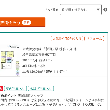
島根
岡山
広島
山口
(
36
)
春日部市
(
79
)
瀬崎
(
6
)
線
（
(
0
6
)
）
バリアフリー住宅
東武越生線
(
0
)
（
7
）
並び替え
2
)
鴻巣市
(
50
)
香川
愛媛
高知
線
(
0
)
手代
西武新宿線
(
6
)
(
0
)
け
（
2
）
平屋・1階建て
（
0
）
保存した条件を見る
7
)
草加市
(
94
)
資料をもらう
無料
線
(
0
)
埼玉高速鉄道
(
3
)
ルーム（納戸）
佐賀
長崎
熊本
大分
戸田市
(
26
)
人気物件TOP10入り
リフォーム
8
)
志木市
(
19
)
4
)
桶川市
(
17
)
東武伊勢崎線 「新田」駅 徒歩35分 他
この条件で検索する
この条件で検索する
この条件で検索する
この条件で検索する
この条件で検索する
この条件で検索する
市区町村以下を選択
市区町村を選択す
駅を選択する
埼玉県草加市青柳7丁目
駅が始発駅
（
7
）
海まで2km以内
（
0
）
8
)
八潮市
(
22
)
2015年3月（築12年）
4SLDK/地上2階
建ち方、日当たり
7
)
蓮田市
(
21
)
土地
120.01m
/
建物
111.57m
2
2
以上
5
)
（
34
）
鶴ヶ島市
角地
（
20
(
）
21
)
7
47
)
）
ふじみ野市
(
31
)
室内写真あり
水回り写真あり
る
伊奈町
(
19
)
入間郡三芳町
(
9
)
すめポイント
店舗対応スタッフ
間内（9:00～21:00）は空き状況確認の為、下記電話フォームより事前に
をして頂けるとスムーズにご案内ができます。▽TOHO HOUSE CLU
生町
(
8
)
比企郡滑川町
(
10
)
ダイニング15畳以上
現時点の未来カレンダーの作成▽ご購入後もお客様の人生のパートナーとし