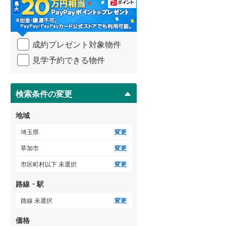
・
比企郡吉見町
(
6
)
条
件
秩父郡横瀬町
(
0
)
を
成約プレゼント対象物件
マ
秩父郡小鹿野町
(
1
)
イ
見学予約できる物件
ペ
児玉郡神川町
(
2
)
ー
ジ
南埼玉郡宮代町
(
6
)
に
検索条件の変更
保
存
地域
す
る
埼玉県
変更
草加市
変更
市区町村以下 未選択
変更
路線・駅
路線 未選択
変更
価格