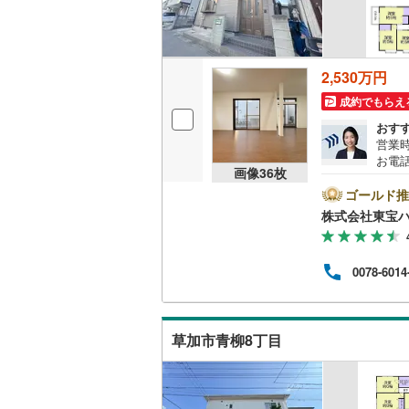
2,530万円
成約でもらえ
おす
営業時
お電話
画像
36
枚
B▽
て暮ら
ゴールド推
舗】当
株式会社東宝
産 
をする
ンして
0078-6014
内・
付け
問い
草加市青柳8丁目