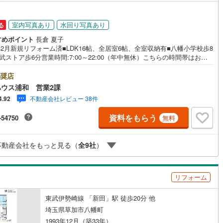
室内写真あり
水回り写真あり
る
すめポイント
長倉 夏子
年2月新規リフォーム済■LDK16帖、全居室6帖、全室収納有■八幡小学校歩8
武ストア歩6分営業時間:7:00～22:00（年中無休）こちらの時間帯はお電
のお問い合わせがスムーズにご案内できますぜひお気軽にご連絡下さい！
ハウスライフソリューションズグループ 東宝ハウス浦和 特別提携金利
奨店
例〕東宝ハウス浦和の住宅ローン■変動金利全期間引下げプラン⇒住宅ロー
ウス浦和 営業2課
優遇割の最大適用《0.89％》と某信用金庫金利1.275％の比較借入金4000
不動産会社レビュー 38件
4.92
済期間35年の総返済額の差額:303万円※2026年7月末実行分まで（審査・
あります）◇TOHO HOUSE CLUBで生涯の安心をお届け◇東宝ハウスの
資料をもらう
-54750
無料
フパートナーが直接ご対応ライフプランニング、かけつけサポート、Club
fプレミアムなど多彩なサービスがございます
不動産会社をもっと見る（
全
9
社
）
リフォーム
東武伊勢崎線 「新田」駅 徒歩20分 他
埼玉県草加市八幡町
1993年12月（築33年）