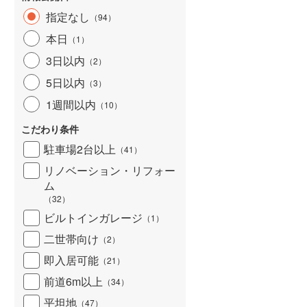
指定なし
（
94
）
本日
（
1
）
3日以内
（
2
）
5日以内
（
3
）
1週間以内
（
10
）
こだわり条件
駐車場2台以上
（
41
）
リノベーション・リフォー
ム
（
32
）
ビルトインガレージ
（
1
）
二世帯向け
（
2
）
即入居可能
（
21
）
前道6m以上
（
34
）
平坦地
（
47
）