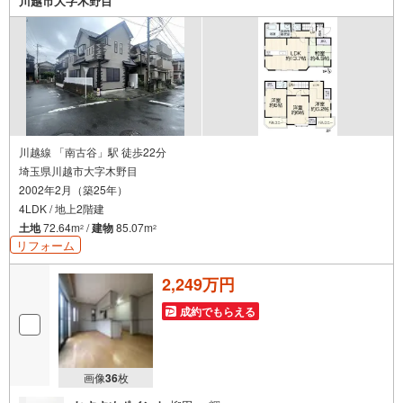
川越市大字木野目
川越線 「南古谷」駅 徒歩22分
埼玉県川越市大字木野目
2002年2月（築25年）
4LDK / 地上2階建
土地
72.64m
/
建物
85.07m
2
2
リフォーム
2,249万円
成約でもらえる
画像
36
枚