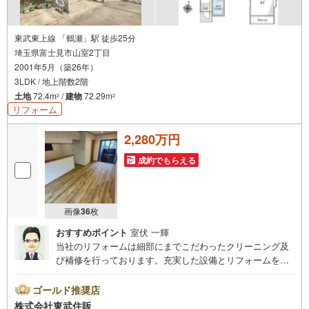
東武東上線 「鶴瀬」駅 徒歩25分
埼玉県富士見市山室2丁目
2001年5月（築26年）
3LDK / 地上階数2階
土地
72.4m
/
建物
72.29m
2
2
リフォーム
2,280万円
成約でもらえる
画像
36
枚
おすすめポイント
室伏 一輝
当社のリフォームは細部にまでこだわったクリーニング及
び補修を行っております。充実した設備とリフォームを現
地にてご確認ください。【営業時間 10:00～18:00】この
時間帯はお電話でのお問い合わせがスムーズです。住み替
ゴールド推奨店
えをご希望の方は自社買取保証付売却プランがございま
株式会社東武住販