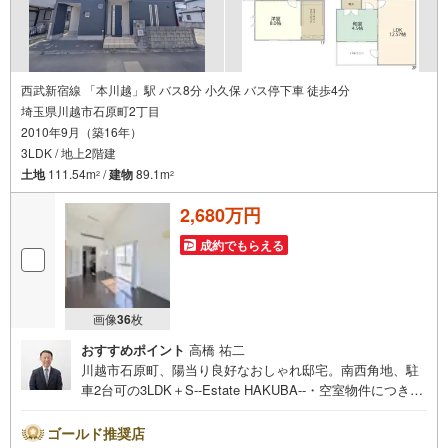
西武新宿線 「本川越」駅 バス8分 小久保 バス停下車 徒歩4分
埼玉県川越市石原町2丁目
2010年9月（築16年）
3LDK / 地上2階建
土地
111.54m
/
建物
89.1m
2
2
2,680万円
成約でもらえる
画像
36
枚
おすすめポイント
高橋 祐二
川越市石原町、陽当り良好なおしゃれ邸宅。南西角地、駐
車2台可の3LDK＋S--Estate HAKUBA--・空室物件につき、
時間を気にせず内覧できます。・南×西の角地で陽当り良
好。開放的な毎日を実感。・南側4M道路に面した整形地。
ゴールド推奨店