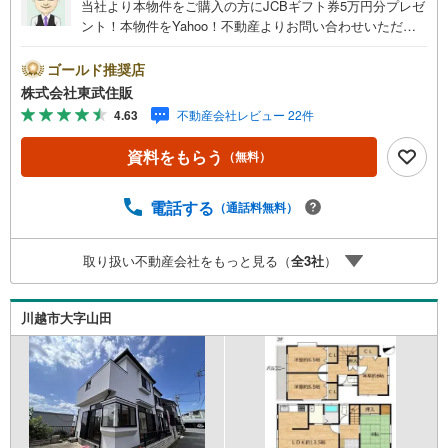
当社より本物件をご購入の方にJCBギフト券5万円分プレゼ
ント！本物件をYahoo！不動産よりお問い合わせいただい
たお客様のみのキャンペーンです。その他のキャンペーン
との併用不可。【営業時間 10:00～18:00】この時間帯は
ゴールド推奨店
お電話でのお問い合わせがスムーズです。住み替えをご希
株式会社東武住販
望の方は自社買取保証付売却プランがございます。お気軽
4.63
不動産会社レビュー 22件
にお問い合わせください。●全居室南向き●日当たり良好●
閑静な住宅地●充実の設備◇当社の強みは（1）リフォーム
資料をもらう
（無料）
（当社でも再販事業を行っている為、お客様に最適なプラ
ンをご提供できます。）（2）注文住宅のご紹介（提携ハウ
スメーカー7社を保有しておりますので、ご予算・ご希望に
電話する
（通話料無料）
合ったプランをご紹介できます。）◇住まいに関する不動
産情報を豊富に取り揃えております。またリフォームの相
取り扱い不動産会社をもっと見る（
全
3
社
）
談も承ります。◇インターネット予約で当日現地見学が可
能です（1）［室内・現地を見学する］をクリック（2）本
日～4日以内をご希望の方は「ご要望・ご質問欄」に希望日
川越市大字山田
時をご記入ください！