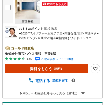
成約でもらえる
画像
36
枚
おすすめポイント
関根 政和
■2026年7月リフォーム完了予定■閑静な住宅街×南西向き■
2階リビング×全居室収納有■南西向きワイドバルコニー営
業時間:7:00～22:00（年中無休）こちらの時間帯はお電話
でのお問い合わせがスムーズにご案内できますぜひお気軽
ゴールド推奨店
にご連絡下さい！東宝ハウスライフソリューションズグル
株式会社東宝ハウス浦和 営業6課
ープ 東宝ハウス浦和 特別提携金利〔一例〕東宝ハウス
4.92
不動産会社レビュー 38件
浦和の住宅ローン■変動金利全期間引下げプラン⇒住宅ロー
ン金利優遇割の最大適用《0.89％》と某信用金庫金利1.27
資料をもらう
（無料）
5％の比較借入金4000万円返済期間35年の総返済額の差額:3
03万円※2026年7月末実行分まで（審査・要件があります）
◇TOHO HOUSE CLUBで生涯の安心をお届け◇東宝ハウス
電話する
（通話料無料）
のライフパートナーが直接ご対応ライフプランニング、か
けつけサポート、Club Offプレミアムなど多彩なサービスが
取り扱い不動産会社をもっと見る（
全
1
社
）
ございます