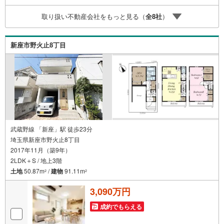
に安心を提案します。3.どんなに信用のある建築会社でも
取り扱い不動産会社をもっと見る（
全
8
社
）
ご自分の目で確認することは重要ですよね。弊社は特殊機
材を使用してインスペクションを実施します。
新座市野火止8丁目
武蔵野線 「新座」駅 徒歩23分
埼玉県新座市野火止8丁目
2017年11月（築9年）
2LDK＋S / 地上3階
土地
50.87m
/
建物
91.11m
2
2
3,090万円
成約でもらえる