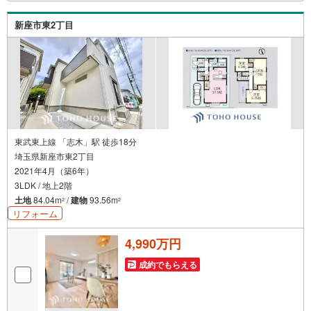
（1）［室内・現地を見学する］をクリック（2）本日～4日
以内をご希望の方は「ご要望・ご質問欄」に希望日時をご
新座市東2丁目
記入ください！
東武東上線 「志木」駅 徒歩18分
埼玉県新座市東2丁目
2021年4月（築6年）
3LDK / 地上2階
土地
84.04m
/
建物
93.56m
2
2
リフォーム
4,990万円
成約でもらえる