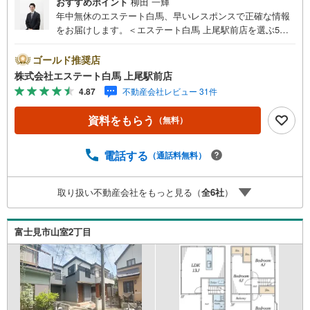
おすすめポイント
柳田 一輝
年中無休のエステート白馬、早いレスポンスで正確な情報
をお届けします。＜エステート白馬 上尾駅前店を選ぶ5つ
のポイント＞1.JR高崎線「上尾駅」から徒歩1分駅前の「イ
トーヨーカドー上尾駅前店」内に立地。2.無料駐車場完備
ゴールド推奨店
のお店立体駐車場は全480台収容可。駐車場完備してます。
株式会社エステート白馬 上尾駅前店
3.大型キッズスペース当店自慢のキッズスペースをぜひご
4.87
不動産会社レビュー 31件
覧ください。店内におむつ替えコーナーもご用意してま
す。4.年中無休・365日営業でお手伝い営業時間:10時～20
資料をもらう
（無料）
時まで。スピードある対応が自慢のお店です。5.提携FPへ
の無料個別相談サービス社外の中立的なファイナンシャル
プランナーと無料相談。ローン返済について、老後や学費
電話する
（通話料無料）
等も含めたシミュレーションをご提案できます。当店には
宅地建物取引士やファイナンシャルプランナー、住宅ロー
取り扱い不動産会社をもっと見る（
全
6
社
）
ンアドバイザーなど、専門資格を持つスタッフが多数在籍
しております。お客様からの資料請求、お問い合わせをお
待ちしております。
富士見市山室2丁目