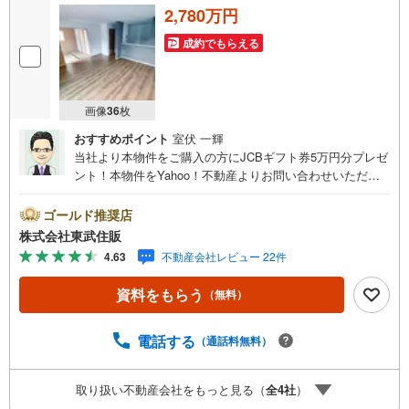
2,780万円
成約でもらえる
画像
36
枚
おすすめポイント
室伏 一輝
当社より本物件をご購入の方にJCBギフト券5万円分プレゼ
ント！本物件をYahoo！不動産よりお問い合わせいただい
たお客様のみのキャンペーンです。その他のキャンペーン
との併用不可。【営業時間 10:00～18:00】この時間帯は
ゴールド推奨店
お電話でのお問い合わせがスムーズです。住み替えをご希
株式会社東武住販
望の方は自社買取保証付売却プランがございます。お気軽
4.63
不動産会社レビュー 22件
にお問い合わせください。●2駅利用可能●角地●全室南向き
●内装リフォーム済◇当社の強みは（1）リフォーム（当社
資料をもらう
（無料）
でも再販事業を行っている為、お客様に最適なプランをご
提供できます。）（2）注文住宅のご紹介（提携ハウスメー
カー7社を保有しておりますので、ご予算・ご希望に合った
電話する
（通話料無料）
プランをご紹介できます。）◇住まいに関する不動産情報
を豊富に取り揃えております。またリフォームの相談も承
取り扱い不動産会社をもっと見る（
全
4
社
）
ります。◇インターネット予約で当日現地見学が可能です