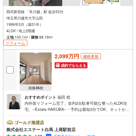
西武新宿線 「本川越」駅 徒歩52分
埼玉県川越市大字山田
1996年3月（築31年）
4LDK / 地上2階建
土地
100.1m
/
建物
88.19m
2
2
リフォーム
2,099万円
価格更新
成約でもらえる
画像
36
枚
おすすめポイント
福田 稔
内外装リフォーム完了、並列2台駐車可能な整った4LDK住
宅。--Estate HAKUBA--・予約は最短2分でOK、ネットから
の見学予約が好評です。・カースペース並列2台駐車可能な
敷地配置・南向きバルコニーで心地よい採光を確保・全居
ゴールド推奨店
室収納付きで室内をすっきり整理・システムキッチン3口コ
株式会社エステート白馬 上尾駅前店
ンロで調理効率向上・浴室乾燥機付きで雨の日の洗濯にも