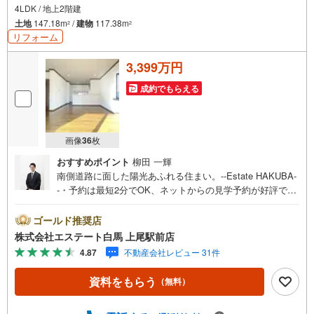
4LDK / 地上2階建
土地
147.18m
/
建物
117.38m
2
2
リフォーム
3,399万円
成約でもらえる
画像
36
枚
おすすめポイント
柳田 一輝
南側道路に面した陽光あふれる住まい。--Estate HAKUBA-
-・予約は最短2分でOK、ネットからの見学予約が好評で
す。・南側道路に面し陽当たりに恵まれた立地・駐車2台
可、並列配置で出入庫も円滑です・約140mに小学校があり
ゴールド推奨店
通学も安心・軽量鉄骨造、セキスイハイム施工の住まい
株式会社エステート白馬 上尾駅前店
【リフォーム内容（2026年2月完了）】浴室、キッチン、
4.87
不動産会社レビュー 31件
トイレ、洗面所交換全室クロス張替、照明交換カーポート
一部解体ほかPublic Relations ----◇弊社は中古設備にも修
資料をもらう
（無料）
理サービスを無料付保◇無料駐車場完備のお店です◇店内
に大型キッズスペースあり◇提携FPへの無料個別相談サー