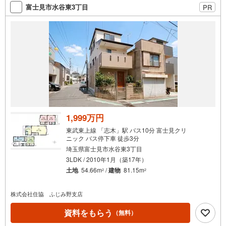
索
富士見市水谷東3丁目
PR
条
件
で
通
知
を
受
け
取
る
1,999万円
・
東武東上線 「志木」駅 バス10分 富士見クリ
条
ニック バス停下車 徒歩3分
件
埼玉県富士見市水谷東3丁目
を
3LDK / 2010年1月（築17年）
マ
土地
54.66m
/
建物
81.15m
2
2
イ
ペ
株式会社住協 ふじみ野支店
ー
資料をもらう
（無料）
ジ
に