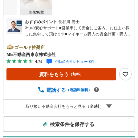
画像
36
枚
おすすめポイント
長谷川 晃士
3つの安心サポート■営業車にて安全にご案内。お住まい探
しに集中して頂けます■マイホーム購入の資金計画・購入か
ら老後までの人生設計を実施、暮らしに安心を提案します■
どんなに信用のある建築会社でもご自分の目で確認するこ
ゴールド推奨店
とは重要ですよね。特殊機材を使用し物件状態を調査致し
ME不動産西東京株式会社
ますご来店特典■FP相談キャッシュフローの作成無料でで
4.75
不動産会社レビュー 8件
きます■未公開の物件情報をご紹介■弊社仲介にてご契約頂
くと1万円から最大10万円のご紹介料をお支払い！詳しくは
資料をもらう
（無料）
スタッフ迄 都内有数の1棟ビル大型店舗開店！■西武新宿線
『田無駅』徒歩3分の好立地！ それでもちょっとな？とい
う方はご自宅へ『無料送迎サービス』実施しております！■
電話する
（通話料無料）
チャイルドスペース、ベビーベッド、ミルク用浄水サーバ
ー、紙おむつ、アメニティ、大型個室ブース4部屋、各ブー
取り扱い不動産会社をもっと見る（
全
6
社
）
スモニター等完備しております！
こ
検索条件を保存する
の
検