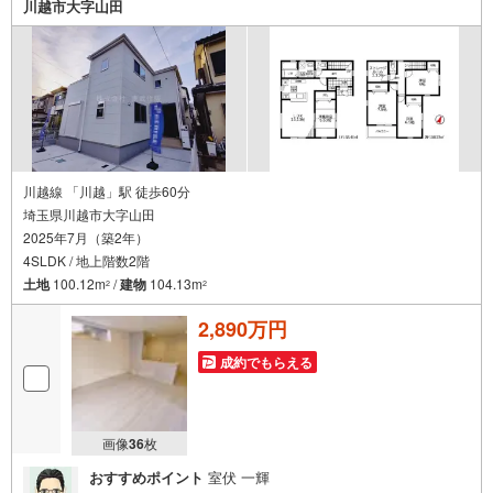
川越市大字山田
川越線 「川越」駅 徒歩60分
埼玉県川越市大字山田
2025年7月（築2年）
4SLDK / 地上階数2階
土地
100.12m
/
建物
104.13m
2
2
2,890万円
成約でもらえる
画像
36
枚
おすすめポイント
室伏 一輝