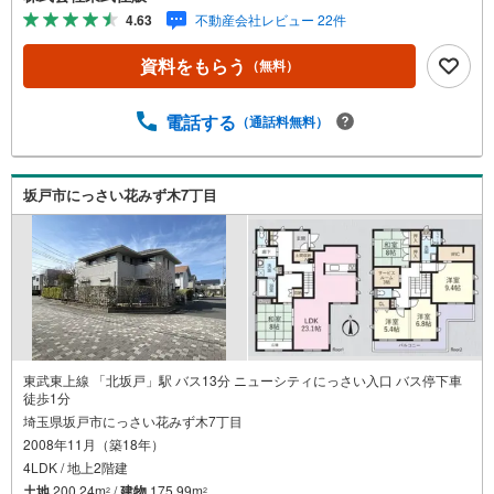
す。お気軽にお問い合わせください。●新規内装リフォーム
4.63
不動産会社レビュー 22件
済●全室6.0帖以上●全居室収納●閑静な住宅地◇当社の強み
は（1）リフォーム（当社でも再販事業を行っている為、お
資料をもらう
（無料）
客様に最適なプランをご提供できます。）（2）注文住宅の
ご紹介（提携ハウスメーカー7社を保有しておりますので、
ご予算・ご希望に合ったプランをご紹介できます。）◇住
電話する
（通話料無料）
まいに関する不動産情報を豊富に取り揃えております。ま
たリフォームの相談も承ります。◇インターネット予約で
当日現地見学が可能です（1）［室内・現地を見学する］を
坂戸市にっさい花みず木7丁目
クリック（2）本日～4日以内をご希望の方は「ご要望・ご
質問欄」に希望日時をご記入ください！
東武東上線 「北坂戸」駅 バス13分 ニューシティにっさい入口 バス停下車
徒歩1分
埼玉県坂戸市にっさい花みず木7丁目
2008年11月（築18年）
4LDK / 地上2階建
土地
200.24m
/
建物
175.99m
2
2