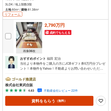
3LDK / 地上階数3階
土地
60m
/
建物
81.38m
2
2
リフォーム
2,790万円
成約でもらえる
画像
36
枚
おすすめポイント
福田 宏治
当社より本物件をご購入の方にJCBギフト券5万円分プレゼ
ント！本物件をYahoo！不動産よりお問い合わせいただい
たお客様のみのキャンペーンです。その他のキャンペーン
との併用不可。【営業時間 10:00～18:00】この時間帯は
ゴールド推奨店
お電話でのお問い合わせがスムーズです。住み替えをご希
株式会社東武住販
望の方は自社買取保証付売却プランがございます。お気軽
4.63
不動産会社レビュー 22件
にお問い合わせください。●川越駅徒歩15分●2沿線利用可●
閑静な住宅地●内外装リフォーム◇当社の強みは（1）リフ
資料をもらう
（無料）
ォーム（当社でも再販事業を行っている為、お客様に最適
なプランをご提供できます。）（2）注文住宅のご紹介（提