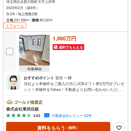
埼玉県比企郡川島町大字上伊草
2023年2月（築4年）
3LDK / 地上階数2階
土地
231.58m
/
建物
80.32m
2
2
リフォーム
1,980万円
成約でもらえる
画像
36
枚
おすすめポイント
室伏 一輝
当社より本物件をご購入の方にJCBギフト券5万円分プレゼ
ント！本物件をYahoo！不動産よりお問い合わせいただい
たお客様のみのキャンペーンです。その他のキャンペーン
との併用不可。【営業時間 10:00～18:00】この時間帯は
ゴールド推奨店
お電話でのお問い合わせがスムーズです。住み替えをご希
株式会社東武住販
望の方は自社買取保証付売却プランがございます。お気軽
4.63
不動産会社レビュー 22件
にお問い合わせください。●カースペース4台可●オール電
化●新規リノベーション●閑静な住宅地◇当社の強みは
資料をもらう
（無料）
（1）リフォーム（当社でも再販事業を行っている為、お客