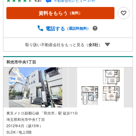
4.87
不動産会社レビュー 31件
対応【リフォーム内容（2026年5月完了）】キッチン・ユ
ニットバス・トイレ・洗面台交換外壁屋根塗装、クロス張
資料をもらう
（無料）
替え、床材施工給湯器交換、防蟻工事、ハウスクリーニン
グPublic Relations ----◇弊社は中古設備にも修理サービス
を無料付保します◇無料駐車場完備のお店です◇店内に大
電話する
（通話料無料）
型キッズスペースあり◇提携FPへの無料個別相談サービス
が好評です◎2026年5月に水回り設備を含むリフォーム完
取り扱い不動産会社をもっと見る（
全
3
社
）
了予定。収納豊富な4LDKで住空間を整えやすく、これから
住まいを整えて暮らしたいご家族にもおすすめできる住ま
いです。
和光市中央1丁目
東京メトロ副都心線 「和光市」駅 徒歩11分
埼玉県和光市中央1丁目
2012年4月（築15年）
3LDK / 地上3階