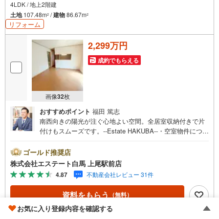
4LDK / 地上2階建
土地
107.48m
/
建物
86.67m
2
2
リフォーム
2,299万円
成約でもらえる
画像
32
枚
おすすめポイント
福田 篤志
南西向きの陽光が注ぐ心地よい空間。全居室収納付きで片
付けもスムーズです。--Estate HAKUBA--・空室物件につ
き、時間を気にせず内覧できます。・全室南向きの設計、
陽光あふれる快適空間。・駐車スペース2台可。車のお出か
ゴールド推奨店
けも安心。・カウンターキッチン、会話が自然と弾みま
株式会社エステート白馬 上尾駅前店
す。・閑静な住宅街で、穏やかな暮らしが送れる。Public
4.87
不動産会社レビュー 31件
Relations ----◇弊社は中古設備にも修理サービスを無料で
付保します。◇リフォームもグループ会社と連携してお客
資料をもらう
（無料）
様をご支援。◇ワンストップでご対応可能な体制でお待ち
お気に入り登録内容を確認する
してます。◇提携FPへの無料個別相談サービスが好評で
す。◎全室南向きの設計で、家族の笑顔があふれる明るい