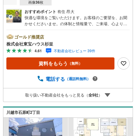
画像
36
枚
おすすめポイント
有住 昂大
快適な環境をご覧いただけます。お客様のご要望を、お聞
かせくださいませ。の体制と情報量で、ご来場、心よりお
待ちしております。・ 未来を予測し人生設計から始まる
「未来カレンダー」のご提案。・ 未来に起こるであろうご
ゴールド推奨店
自宅リフォームをオンライン上でご提案「ミラカレクラ
株式会社東宝ハウス杉並
ブ」。・ 不動産売却時、ご自宅を綺麗にかつ瀟洒にさせる
4.61
不動産会社レビュー 39件
CG加工ホームステイジングサービス。・ 購入者様へ、税
理士による確定申告の無料セミナーをご招待いたします。
資料をもらう
（無料）
◆ご予約に際して◆日時のご希望をお伝えください。（も
ちろん当日でも対応可能です）事前に鍵等の手配や内覧
（居住中物件）の手配が必要な場合がございますのでご容
電話する
（通話料無料）
赦ください。事前にご連絡をいただけると、スムーズなご
案内が可能となりますのでお手数ですがご一報ください。
取り扱い不動産会社をもっと見る（
全
9
社
）
◆物件のご案内は◆弊社へのご来社、お客様宅へのお迎
え・最寄駅での待ち合わせ、物件周辺のコンビニ等でお待
ち合わせなど、ご希望をお伝えください。ご希望条件をお
川越市石原町2丁目
伝え頂けましたら、ご見学希望物件以外の資料も用意して
参ります。もちろん他の物件も併せてご案内させていただ
きます。