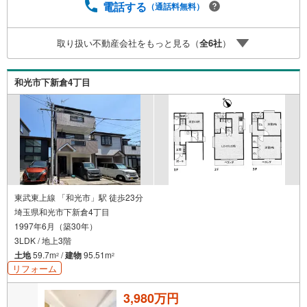
携ハウスメーカー7社を保有しておりますので、ご予算・ご
電話する
（通話料無料）
希望に合ったプランをご紹介できます。）◇住まいに関す
る不動産情報を豊富に取り揃えております。またリフォー
取り扱い不動産会社をもっと見る（
全
6
社
）
ムの相談も承ります◇インターネット予約で当日現地見学
が可能です（1）［室内・現地を見学する］をクリック
（2）本日～4日以内をご希望の方は「ご要望・ご質問欄」
和光市下新倉4丁目
に希望日時をご記入ください！
東武東上線 「和光市」駅 徒歩23分
埼玉県和光市下新倉4丁目
1997年6月（築30年）
3LDK / 地上3階
土地
59.7m
/
建物
95.51m
2
2
リフォーム
3,980万円