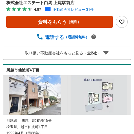
車の出し入れも楽々。・お車は並列で2台駐車可能。来客時
株式会社エステート白馬 上尾駅前店
も安心の広さ。・開放感ある吹抜け。リビングが明るく広
4.87
不動産会社レビュー 31件
く感じます。・収納力のあるWICを完備。室内をスッキリ
保てます。Public Relations ----◇弊社は中古設備にも修理
資料をもらう
（無料）
サービスを無料で付保します。◇リフォームもグループ会
社と連携してお客様をご支援。◇ワンストップでご対応可
能な体制でお待ちしてます。◇提携FPへの無料個別相談サ
電話する
（通話料無料）
ービスが好評です。◎南×西の角地で開放感がある整形地。
カースペースは並列2台可能で、吹抜けやWICなどこだわり
取り扱い不動産会社をもっと見る（
全
2
社
）
が詰まった住まい。
川越市仙波町4丁目
川越線 「川越」駅 徒歩15分
埼玉県川越市仙波町4丁目
1999年4月（築28年）