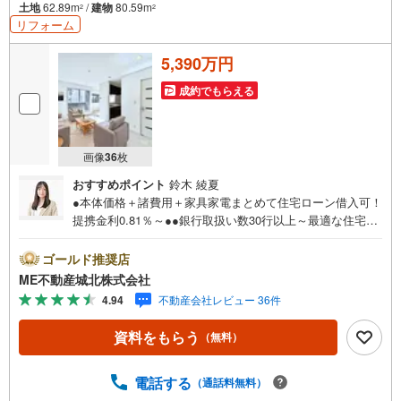
土地
62.89m
/
建物
80.59m
2
2
リフォーム
5,390万円
成約でもらえる
画像
36
枚
おすすめポイント
鈴木 綾夏
●本体価格＋諸費用＋家具家電まとめて住宅ローン借入可！
提携金利0.81％～●●銀行取扱い数30行以上～最適な住宅ロ
ーンをご提案します～●以下の条件でも審査を通した実績が
多数ございます！（1）勤続年数1ヶ月（2）自己資金0円
ゴールド推奨店
（3）産休/育休/契約社員/派遣社員/アルバイト/パート/独
ME不動産城北株式会社
身/自営業/経営者（4）延滞、滞納、個信アウト対応可
4.94
不動産会社レビュー 36件
（5）収入合算や親子ローン（6）金融機関の借入まとめ
等、家具、家電、引越し費用等おまとめローン（7）永住権
資料をもらう
（無料）
無、持病あり、持ち家残債有でも相談可能●3つの安心サポ
ート●1.営業車にて安全にご案内。お住まい探しに集中して
頂けます。2.FPソフトを使用しマイホーム購入の資金計
電話する
（通話料無料）
画・購入から老後までの人生設計を実施することで暮らし