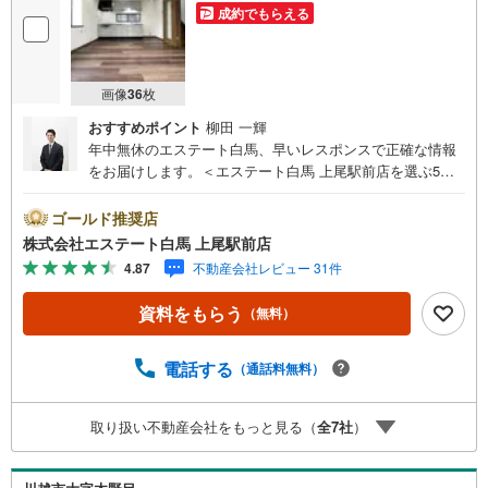
成約でもらえる
画像
36
枚
おすすめポイント
柳田 一輝
年中無休のエステート白馬、早いレスポンスで正確な情報
をお届けします。＜エステート白馬 上尾駅前店を選ぶ5つ
のポイント＞1.JR高崎線「上尾駅」から徒歩1分駅前の「イ
トーヨーカドー上尾駅前店」内に立地。2.無料駐車場完備
ゴールド推奨店
のお店立体駐車場は全480台収容可。駐車場完備してます。
株式会社エステート白馬 上尾駅前店
3.大型キッズスペース当店自慢のキッズスペースをぜひご
4.87
不動産会社レビュー 31件
覧ください。店内におむつ替えコーナーもご用意してま
す。4.年中無休・365日営業でお手伝い営業時間:10時～20
資料をもらう
（無料）
時まで。スピードある対応が自慢のお店です。5.提携FPへ
の無料個別相談サービス社外の中立的なファイナンシャル
プランナーと無料相談。ローン返済について、老後や学費
電話する
（通話料無料）
等も含めたシミュレーションをご提案できます。当店には
宅地建物取引士やファイナンシャルプランナー、住宅ロー
取り扱い不動産会社をもっと見る（
全
7
社
）
ンアドバイザーなど、専門資格を持つスタッフが多数在籍
しております。お客様からの資料請求、お問い合わせをお
待ちしております。