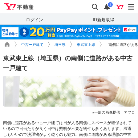
Yahoo!不動産
検索
通知
i
ログイン
ID新規取得
中古一戸建て
埼玉県
東武東上線
南側に道路がある
東武東上線（埼玉県）の南側に道路がある中古
一戸建て
一部の画像提供：アフロ
南側に道路がある中古一戸建ては日が入る南側にスペースが確保されて
いるので日当たりが良く日中は照明が不要な物件も多くあります。風通
しもいいので洗濯物がよく乾くのも魅力。南側に道路がある理想の中古