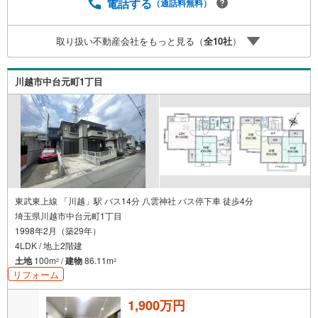
ビスが好評です◎南側道路に面し陽当たり良好。空室のた
電話する
（通話料無料）
めゆとりを持って内覧したいご家族におすすめです。
取り扱い不動産会社をもっと見る（
全
10
社
）
川越市中台元町1丁目
東武東上線 「川越」駅 バス14分 八雲神社 バス停下車 徒歩4分
埼玉県川越市中台元町1丁目
1998年2月（築29年）
4LDK / 地上2階建
土地
100m
/
建物
86.11m
2
2
リフォーム
1,900万円