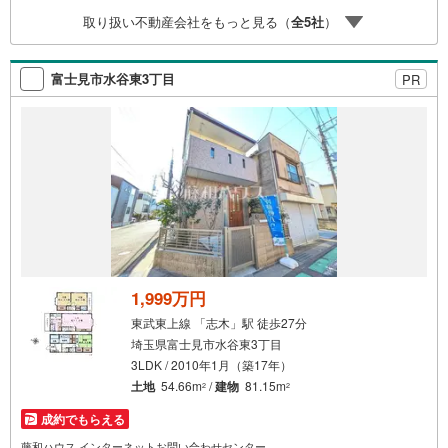
ォーム完了予定の軽量鉄骨造。角地で開放感があり、2台分
取り扱い不動産会社をもっと見る（
全
5
社
）
の駐車スペースや充実の収納が魅力の邸宅です。
富士見市水谷東3丁目
PR
1,999万円
東武東上線 「志木」駅 徒歩27分
埼玉県富士見市水谷東3丁目
3LDK / 2010年1月（築17年）
土地
54.66m
/
建物
81.15m
2
2
成約でもらえる
藤和ハウス インターネットお問い合わせセンター