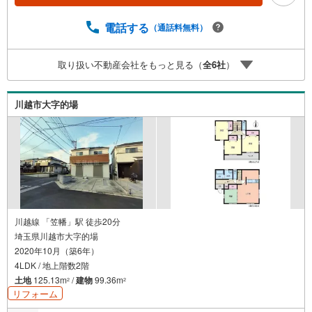
様に最適なプランをご提供できます。）（2）注文住宅のご
紹介（提携ハウスメーカー7社を保有しておりますので、ご
電話する
（通話料無料）
予算・ご希望に合ったプランをご紹介できます。）◇住ま
いに関する不動産情報を豊富に取り揃えております。また
取り扱い不動産会社をもっと見る（
全
6
社
）
リフォームの相談も承ります。◇インターネット予約で当
日現地見学が可能です（1）［室内・現地を見学する］をク
リック（2）本日～4日以内をご希望の方は「ご要望・ご質
川越市大字的場
問欄」に希望日時をご記入ください！
川越線 「笠幡」駅 徒歩20分
埼玉県川越市大字的場
2020年10月（築6年）
4LDK / 地上階数2階
土地
125.13m
/
建物
99.36m
2
2
リフォーム