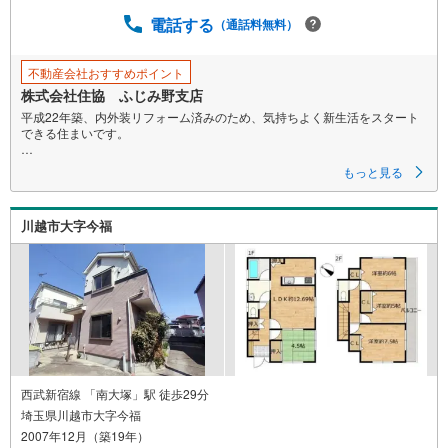
保
電話する
（通話料無料）
存
す
不動産会社おすすめポイント
る
株式会社住協 ふじみ野支店
平成22年築、内外装リフォーム済みのため、気持ちよく新生活をスタート
できる住まいです。
開放感のある角地に位置し、陽当たりや風通しにも恵まれています。
もっと見る
2階リビングは明るい陽射しが差し込み、外からの視線にも配慮された、家
族がゆったりとくつろげる空間。
川越市大字今福
優しい色合いのピンクのシステムキッチンが毎日の料理時間を華やかに演
出。食器棚も設置しておりますから初期費用を抑えることができます。
また、1・2・3階それぞれにトイレを設置しており、身支度や来客時もゆと
りを持ってお使いいただけます。
現況空き家なため、お時間かけてご見学が可能です。
西武新宿線 「南大塚」駅 徒歩29分
埼玉県川越市大字今福
2007年12月（築19年）