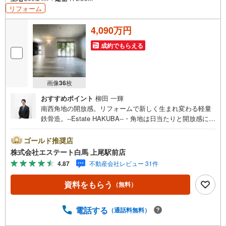
リフォーム
4,090万円
成約でもらえる
画像
36
枚
おすすめポイント
柳田 一輝
南西角地の開放感。リフォームで新しく生まれ変わる軽量
鉄骨造。--Estate HAKUBA--・角地は日当たりと開放感に優
れ、心まで明るくなります。・南側6Mのゆとりある道路幅
で、車の出し入れもスムーズ。・15帖以上の広々LDK。家
ゴールド推奨店
族が集まる空間に笑顔が咲く。・全居室南向きの設計で、
株式会社エステート白馬 上尾駅前店
冬の日中もぽかぽかと暖かい。・【リフォーム内容（令和8
4.87
不動産会社レビュー 31件
年4月完了）】・水回りを中心にリフォーム予定、清潔な設
備で新生活を。・コンロや水栓も新規交換され、毎日の料
資料をもらう
（無料）
理が楽しくなる。Public Relations ----◇弊社は中古設備に
も修理サービスを無料で付保します。◇無料駐車場完備の
お店です。◇店内に大型キッズスペースあり。◇提携FPへ
電話する
（通話料無料）
の無料個別相談サービスが好評です。◎令和8年4月にリフ