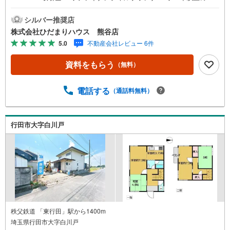
ャリア ◆住宅ローンアドバイザー 大手ハウスメーカー
で注文住宅の経験 多くの資格を保有するスタッフ 『お客様
シルバー推奨店
に寄り添った、心の行き届いた、安心のアドバイス』 お客
株式会社ひだまりハウス 熊谷店
様が不安に思う事、疑問に思う事 何でもお話し頂き、頼り
5.0
不動産会社レビュー 6件
にして下さい。 ひだまりのような温かいお家を、 一緒にお
探ししませんか？
資料をもらう
（無料）
電話する
（通話料無料）
行田市大字白川戸
秩父鉄道 「東行田」駅から1400m
埼玉県行田市大字白川戸