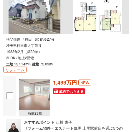
秩父鉄道 「持田」駅 徒歩27分
埼玉県行田市大字前谷
1988年2月（築39年）
3LDK / 地上2階建
土地
127.14m
/
建物
72.03m
2
2
リフォーム
1,499万円
NEW
成約でもらえる
画像
23
枚
おすすめポイント
江川 恵子
リフォーム物件＜エステート白馬 上尾駅前店を選ぶ5つの