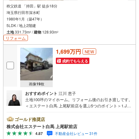
秩父鉄道 「持田」駅 徒歩18分
埼玉県行田市深水町
1980年1月（築47年）
5LDK / 地上2階建
土地
331.73m
/
建物
128.93m
2
2
リフォーム
1,699万円
NEW
成約でもらえる
画像
19
枚
おすすめポイント
江川 恵子
土地100坪のマイホーム。リフォーム後のお引き渡しです。
＜エステート白馬 上尾駅前店を選ぶ5つのポイント＞1.JR
高崎線「上尾駅」から徒歩1分駅前の「イトーヨーカドー上
尾駅前店」内に立地。2.無料駐車場完備のお店立体駐車場
ゴールド推奨店
は全480台収容可。駐車場完備してます。3.大型キッズスペ
株式会社エステート白馬 上尾駅前店
ース当店自慢のキッズスペースをぜひご覧ください。店内
4.87
不動産会社レビュー 31件
におむつ替えコーナーもご用意してます。4.年中無休・365