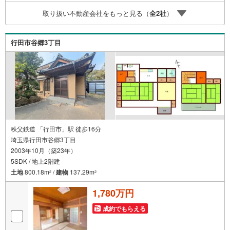
ード情報を提供しております。お問い合わせ物件以外の提
取り扱い不動産会社をもっと見る（
全
2
社
）
供も可能です。営業担当までお気軽にご連絡ください。お
問い合わせをお待ちしております。
行田市谷郷3丁目
秩父鉄道 「行田市」駅 徒歩16分
埼玉県行田市谷郷3丁目
2003年10月（築23年）
5SDK / 地上2階建
土地
800.18m
/
建物
137.29m
2
2
1,780万円
成約でもらえる