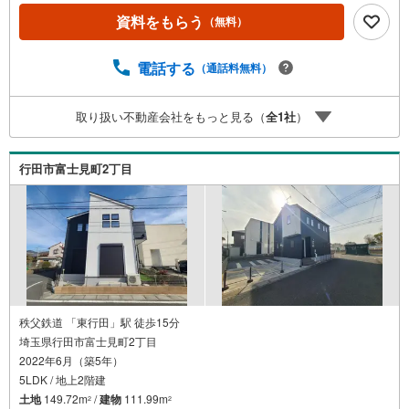
日営業でお手伝い営業時間:10時～20時まで。スピードある
資料をもらう
（無料）
対応が自慢のお店です。5.提携FPへの無料個別相談サービ
ス社外の中立的なファイナンシャルプランナーと無料相
談。ローン返済について、老後や学費等も含めたシミュレ
電話する
（通話料無料）
ーションをご提案できます。当店には宅地建物取引士やフ
ァイナンシャルプランナー、住宅ローンアドバイザーな
取り扱い不動産会社をもっと見る（
全
1
社
）
ど、専門資格を持つスタッフが多数在籍しております。お
客様からの資料請求、お問い合わせをお待ちしておりま
す。
行田市富士見町2丁目
秩父鉄道 「東行田」駅 徒歩15分
埼玉県行田市富士見町2丁目
2022年6月（築5年）
5LDK / 地上2階建
土地
149.72m
/
建物
111.99m
2
2