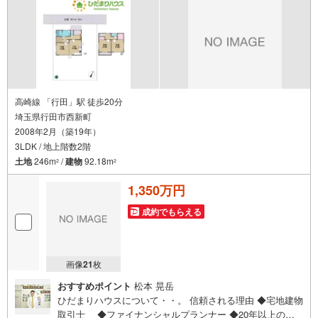
高崎線 「行田」駅 徒歩20分
埼玉県行田市西新町
2008年2月（築19年）
3LDK / 地上階数2階
土地
246m
/
建物
92.18m
2
2
1,350万円
成約でもらえる
画像
21
枚
おすすめポイント
松本 晃岳
ひだまりハウスについて・・。 信頼される理由 ◆宅地建物
取引士 ◆ファイナンシャルプランナー ◆20年以上のキ