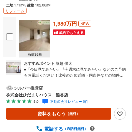
土地
171m
/
建物
102.06m
2
2
リフォーム
1,980万円
NEW
成約でもらえる
画像
36
枚
おすすめポイント
塚越 優太
■『今日見てみたい』『今週末に見てみたい』などのご予約
もお電話ください！比較のため近隣・同条件などの物件も
まとめてご紹介させていただき、ご購入頂いたお客様から
大変ご好評をいただいております！ ■難しいイメージのあ
シルバー推奨店
る住宅ローンは、経験のあるスタッフが丁寧にお手伝いし
株式会社ひだまりハウス 熊谷店
ますのでご安心ください！お客様に1番の住宅ローンをご提
5.0
不動産会社レビュー 6件
案いたします！■住宅ローンについて教えて欲しい■ローン
が組めるかどうか事前審査のみも受付中です！■ご希望条件
資料をもらう
（無料）
が決まっていないお客様も大歓迎です！マイホーム探し
は、ひだまりハウスにご相談ください！ ■自己資金￥0から
の住宅購入できます！ ■他社様でご紹介されている物件も
電話する
（通話料無料）