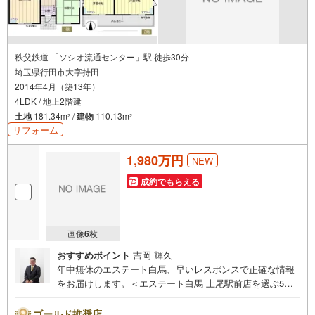
秩父鉄道 「ソシオ流通センター」駅 徒歩30分
埼玉県行田市大字持田
2014年4月（築13年）
4LDK / 地上2階建
土地
181.34m
/
建物
110.13m
2
2
リフォーム
1,980万円
NEW
成約でもらえる
画像
6
枚
おすすめポイント
吉岡 輝久
年中無休のエステート白馬、早いレスポンスで正確な情報
をお届けします。＜エステート白馬 上尾駅前店を選ぶ5つ
のポイント＞1.JR高崎線「上尾駅」から徒歩1分駅前の「イ
トーヨーカドー上尾駅前店」内に立地。2.無料駐車場完備
ゴールド推奨店