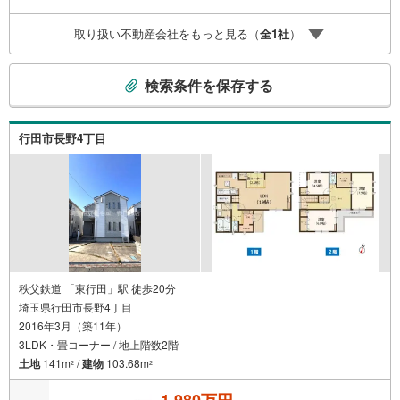
取り扱い不動産会社をもっと見る（
全
1
社
）
こ
検索条件を保存する
の
検
索
行田市長野4丁目
条
件
で
通
知
を
受
け
秩父鉄道 「東行田」駅 徒歩20分
埼玉県行田市長野4丁目
取
2016年3月（築11年）
る
3LDK・畳コーナー / 地上階数2階
・
土地
141m
/
建物
103.68m
2
2
条
件
1,980万円