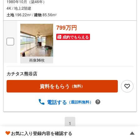
1980年10月（築46年）
4K / 地上2階建
土地
196.22m
/
建物
85.56m
2
2
799万円
成約でもらえる
画像
36
枚
カチタス熊谷店
資料をもらう
（無料）
電話する
（通話料無料）
1
お気に入り登録内容を確認する
1
〜
18
件
前へ
次へ