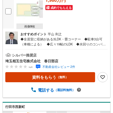
を
マ
成約でもらえる
イ
ペ
ー
画像
9
枚
ジ
おすすめポイント
平山 利之
に
◆全居室に収納がある3LDK・畳コーナー ◆駐車3台可
保
（車種による） ◆広々19帖のLDK ◆水回りのコンパク
存
トな家事動線 ◆リビングイン階段◆教育・商業施設が整
す
った暮らしやすい住環境です◇お子様がいるお客様でも安
シルバー推奨店
る
心◇キッズスペース完備。チャイルドシートも完備してい
埼玉相互住宅株式会社 春日部店
るので、必要の際はお声掛け下さい。◇住宅ローンについ
-.--
不動産会社レビュー 2件
て◇現在借入れがある、勤続年数が短い、自己資金が少な
い、住宅ローンが組めるか心配・・・そう思われている
資料をもらう
（無料）
方。当社には住宅ローン専門アドバイザーおります！お気
軽にご相談下さい。◇買取保証付き売却システム◇お住み
替えでご自宅が売れない、不動産早期現金化をしたい、他
電話する
（通話料無料）
社に販売活動を依頼しているが売れない・・・そう思われ
ている方。一定期間で成約に至らなかった場合、予め設定
させていただいた金額で当社が買取致します。越谷の戸
行田市西新町
建、土地、マンション買取は埼玉相互住宅春日部店まで！