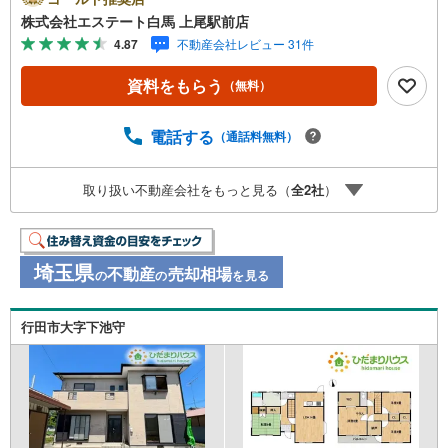
のお店立体駐車場は全480台収容可。駐車場完備してます。
株式会社エステート白馬 上尾駅前店
3.大型キッズスペース当店自慢のキッズスペースをぜひご
4.87
不動産会社レビュー 31件
覧ください。店内におむつ替えコーナーもご用意してま
す。4.年中無休・365日営業でお手伝い営業時間:10時～20
資料をもらう
（無料）
時まで。スピードある対応が自慢のお店です。5.提携FPへ
の無料個別相談サービス社外の中立的なファイナンシャル
プランナーと無料相談。ローン返済について、老後や学費
電話する
（通話料無料）
等も含めたシミュレーションをご提案できます。当店には
宅地建物取引士やファイナンシャルプランナー、住宅ロー
取り扱い不動産会社をもっと見る（
全
2
社
）
ンアドバイザーなど、専門資格を持つスタッフが多数在籍
しております。お客様からの資料請求、お問い合わせをお
待ちしております。
埼玉県
不動産
売却相場
の
の
を見る
行田市大字下池守