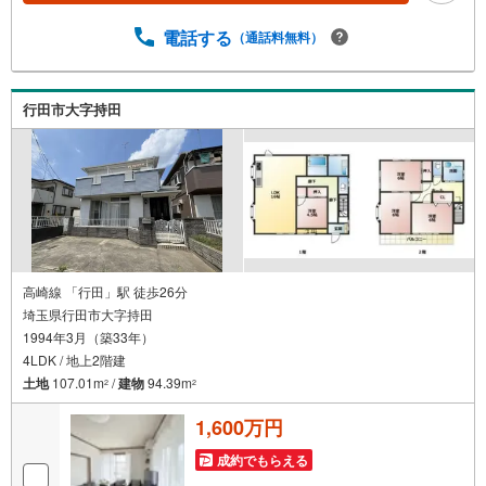
の無料個別相談サービス社外の中立的なファイナンシャル
プランナーと無料相談。ローン返済について、老後や学費
電話する
（通話料無料）
等も含めたシミュレーションをご提案できます。当店には
宅地建物取引士やファイナンシャルプランナー、住宅ロー
ンアドバイザーなど、専門資格を持つスタッフが多数在籍
行田市大字持田
しております。お客様からの資料請求、お問い合わせをお
待ちしております。
高崎線 「行田」駅 徒歩26分
埼玉県行田市大字持田
1994年3月（築33年）
4LDK / 地上2階建
土地
107.01m
/
建物
94.39m
2
2
1,600万円
成約でもらえる