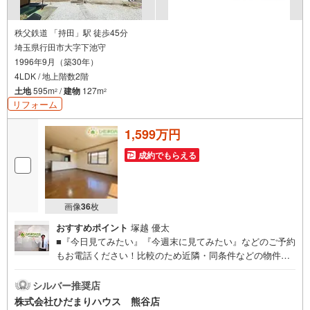
秩父鉄道 「持田」駅 徒歩45分
埼玉県行田市大字下池守
1996年9月（築30年）
4LDK / 地上階数2階
土地
595m
/
建物
127m
2
2
リフォーム
1,599万円
成約でもらえる
画像
36
枚
おすすめポイント
塚越 優太
■『今日見てみたい』『今週末に見てみたい』などのご予約
もお電話ください！比較のため近隣・同条件などの物件も
まとめてご紹介させていただき、ご購入頂いたお客様から
大変ご好評をいただいております！ ■難しいイメージのあ
シルバー推奨店
る住宅ローンは、経験のあるスタッフが丁寧にお手伝いし
株式会社ひだまりハウス 熊谷店