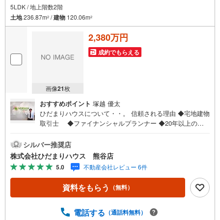
5LDK / 地上階数2階
土地
236.87m
/
建物
120.06m
2
2
2,380万円
成約でもらえる
画像
21
枚
おすすめポイント
塚越 優太
ひだまりハウスについて・・。 信頼される理由 ◆宅地建物
取引士 ◆ファイナンシャルプランナー ◆20年以上のキ
ャリア ◆住宅ローンアドバイザー 大手ハウスメーカー
で注文住宅の経験 多くの資格を保有するスタッフ 『お客様
シルバー推奨店
に寄り添った、心の行き届いた、安心のアドバイス』 お客
株式会社ひだまりハウス 熊谷店
様が不安に思う事、疑問に思う事 何でもお話し頂き、頼り
5.0
不動産会社レビュー 6件
にして下さい。 ひだまりのような温かいお家を、 一緒にお
探ししませんか？
資料をもらう
（無料）
電話する
（通話料無料）