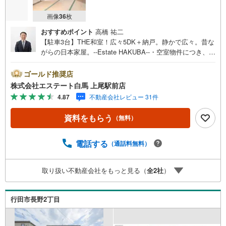
画像
36
枚
おすすめポイント
高橋 祐二
【駐車3台】THE和室！広々5DK＋納戸。静かで広々。昔な
がらの日本家屋。--Estate HAKUBA--・空室物件につき、時
間を気にせず内覧できます。・南側道路に面した整形地。
陽光が届き、早起きが気持ちいい。・1坪以上の広い浴室。
ゴールド推奨店
一日の疲れをゆったりと癒せます。・ウッドデッキを完
株式会社エステート白馬 上尾駅前店
備。休日は家族で外遊びを楽しめます。・3台以上の並列駐
4.87
不動産会社レビュー 31件
車が可能。急な来客時も安心の広さです。・多目的に使え
る物置付き。趣味や仕事の拠点としても最適。Public Relati
資料をもらう
（無料）
ons ----◇弊社は中古設備にも修理サービスを無料で付保し
ます。◇リフォームもグループ会社と連携してお客様をご
支援。◇ワンストップでご対応可能な体制でお待ちしてま
電話する
（通話料無料）
す。◇提携FPへの無料個別相談サービスが好評です。◎浴
室乾燥機や追焚機能など利便性の高い設備が充実。南側道
取り扱い不動産会社をもっと見る（
全
2
社
）
路に面しており、明るい光が差し込む邸宅です。
行田市長野2丁目