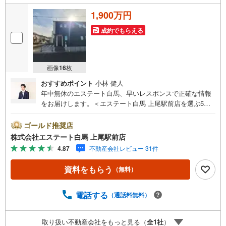
1,900万円
成約でもらえる
画像
16
枚
おすすめポイント
小林 健人
年中無休のエステート白馬、早いレスポンスで正確な情報
をお届けします。＜エステート白馬 上尾駅前店を選ぶ5つ
のポイント＞1.JR高崎線「上尾駅」から徒歩1分駅前の「イ
トーヨーカドー上尾駅前店」内に立地。2.無料駐車場完備
ゴールド推奨店
のお店立体駐車場は全480台収容可。駐車場完備してます。
株式会社エステート白馬 上尾駅前店
3.大型キッズスペース当店自慢のキッズスペースをぜひご
4.87
不動産会社レビュー 31件
覧ください。店内におむつ替えコーナーもご用意してま
す。4.年中無休・365日営業でお手伝い営業時間:10時～20
資料をもらう
（無料）
時まで。スピードある対応が自慢のお店です。5.提携FPへ
の無料個別相談サービス社外の中立的なファイナンシャル
プランナーと無料相談。ローン返済について、老後や学費
電話する
（通話料無料）
等も含めたシミュレーションをご提案できます。当店には
宅地建物取引士やファイナンシャルプランナー、住宅ロー
取り扱い不動産会社をもっと見る（
全
1
社
）
ンアドバイザーなど、専門資格を持つスタッフが多数在籍