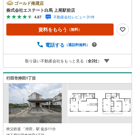
トーヨーカドー上尾駅前店」内に立地。2.無料駐車場完備
ゴールド推奨店
のお店立体駐車場は全480台収容可。駐車場完備してます。
株式会社エステート白馬 上尾駅前店
3.大型キッズスペース当店自慢のキッズスペースをぜひご
4.87
不動産会社レビュー 31件
覧ください。店内におむつ替えコーナーもご用意してま
す。4.年中無休・365日営業でお手伝い営業時間:10時～20
資料をもらう
（無料）
時まで。スピードある対応が自慢のお店です。5.提携FPへ
の無料個別相談サービス社外の中立的なファイナンシャル
プランナーと無料相談。ローン返済について、老後や学費
電話する
（通話料無料）
等も含めたシミュレーションをご提案できます。当店には
宅地建物取引士やファイナンシャルプランナー、住宅ロー
取り扱い不動産会社をもっと見る（
全
2
社
）
ンアドバイザーなど、専門資格を持つスタッフが多数在籍
しております。お客様からの資料請求、お問い合わせをお
待ちしております。
行田市持田1丁目
秩父鉄道 「持田」駅 徒歩11分
埼玉県行田市持田1丁目