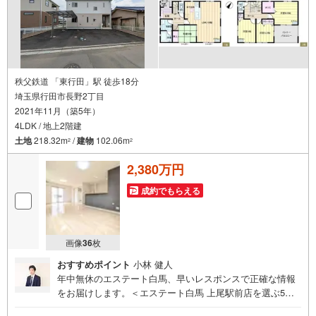
秩父鉄道 「東行田」駅 徒歩18分
埼玉県行田市長野2丁目
2021年11月（築5年）
4LDK / 地上2階建
土地
218.32m
/
建物
102.06m
2
2
2,380万円
成約でもらえる
画像
36
枚
おすすめポイント
小林 健人
年中無休のエステート白馬、早いレスポンスで正確な情報
をお届けします。＜エステート白馬 上尾駅前店を選ぶ5つ
のポイント＞1.JR高崎線「上尾駅」から徒歩1分駅前の「イ