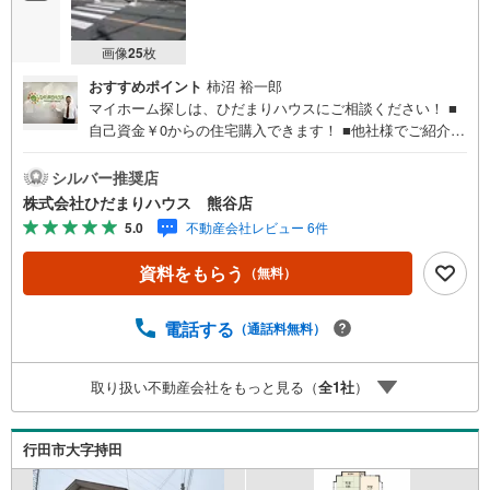
画像
25
枚
おすすめポイント
柿沼 裕一郎
マイホーム探しは、ひだまりハウスにご相談ください！ ■
自己資金￥0からの住宅購入できます！ ■他社様でご紹介さ
れている物件も一緒にご提案できます。 ■インターネット
非公開の物件もご紹介可能 ■ご希望の方にはメールでのや
シルバー推奨店
りとりだけで大丈夫です。 ■お忙しいときは現地待合せ＆
株式会社ひだまりハウス 熊谷店
現地解散できます。 ■平日のご見学希望大歓迎です！ ■住
5.0
不動産会社レビュー 6件
宅ローンアドバイザーが銀行手続きをお手伝い！店内には
キッズスペースがあり、お子様連れのお客様もおうち探
資料をもらう
（無料）
し・ご相談に集中出来ます。ます お子様に『またひだまり
ハウスに行きたい！』と言って貰えるようなお店です。■夜
間のご見学・送迎も喜んで！照明をご用意しております。
電話する
（通話料無料）
■地元業者ならではの情報あり（新着・非公開情報、地元低
金利の銀行をご紹介！など） ■無料で住宅ローン事前審査
取り扱い不動産会社をもっと見る（
全
1
社
）
OK！審査を通すチカラが違います。お客様をお待たせする
事は、御座いません！★熊谷市のひだまりハウス★にお任
せください◆『頭金0円』で住宅購入が可能です！ ファイ
行田市大字持田
ナンシャルプランナーがおり、お客様ごとに合った住宅ロ
ーンの組み方をアドバイスさせて頂きます！ ■他社様でご