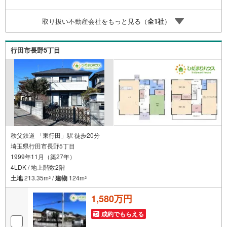
一緒にご提案できます。■インターネット非公開の物件もご
紹介可能！■お忙しいときは現地待合せ＆現地解散できま
取り扱い不動産会社をもっと見る（
全
1
社
）
す。■平日のご見学希望大歓迎です！ ■住宅ローンアドバイ
ザーが銀行手続きをお手伝い致します。店内にはキッズス
ペースがあり、お子様連れのお客様もおうち探し・ご相談
行田市長野5丁目
に集中していただけます☆ お子様に『またひだまりハウス
に行きたい！』と言って貰えるようなお店です■新規物件・
価格変更の情報がとてもスピーディーです。
秩父鉄道 「東行田」駅 徒歩20分
埼玉県行田市長野5丁目
1999年11月（築27年）
4LDK / 地上階数2階
土地
213.35m
/
建物
124m
2
2
1,580万円
成約でもらえる