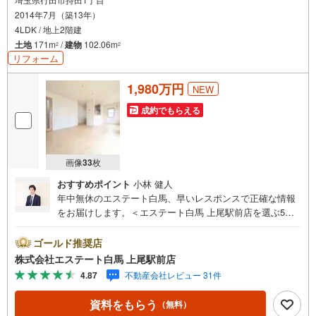
2014年7月（築13年）
4LDK / 地上2階建
土地
171m
/
建物
102.06m
2
2
リフォーム
1,980万円
NEW
成約でもらえる
画像
33
枚
おすすめポイント
小林 健人
年中無休のエステート白馬、早いレスポンスで正確な情報
をお届けします。＜エステート白馬 上尾駅前店を選ぶ5つ
のポイント＞1.JR高崎線「上尾駅」から徒歩1分駅前の「イ
トーヨーカドー上尾駅前店」内に立地。2.無料駐車場完備
ゴールド推奨店
のお店立体駐車場は全480台収容可。駐車場完備してます。
株式会社エステート白馬 上尾駅前店
3.大型キッズスペース当店自慢のキッズスペースをぜひご
4.87
不動産会社レビュー 31件
覧ください。店内におむつ替えコーナーもご用意してま
す。4.年中無休・365日営業でお手伝い営業時間:10時～20
資料をもらう
（無料）
時まで。スピードある対応が自慢のお店です。5.提携FPへ