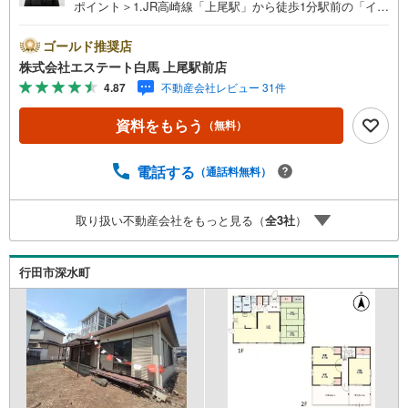
ポイント＞1.JR高崎線「上尾駅」から徒歩1分駅前の「イト
ーヨーカドー上尾駅前店」内に立地。2.無料駐車場完備の
お店立体駐車場は全480台収容可。駐車場完備してます。3.
ゴールド推奨店
大型キッズスペース当店自慢のキッズスペースをぜひご覧
株式会社エステート白馬 上尾駅前店
ください。店内におむつ替えコーナーもご用意してます。
4.87
不動産会社レビュー 31件
4.年中無休・365日営業でお手伝い営業時間:10時～20時ま
で。スピードある対応が自慢のお店です。5.提携FPへの無
資料をもらう
（無料）
料個別相談サービス社外の中立的なファイナンシャルプラ
ンナーと無料相談。ローン返済について、老後や学費等も
含めたシミュレーションをご提案できます。当店には宅地
電話する
（通話料無料）
建物取引士やファイナンシャルプランナー、住宅ローンア
ドバイザーなど、専門資格を持つスタッフが多数在籍して
取り扱い不動産会社をもっと見る（
全
3
社
）
おります。お客様からの資料請求、お問い合わせをお待ち
しております。
行田市深水町