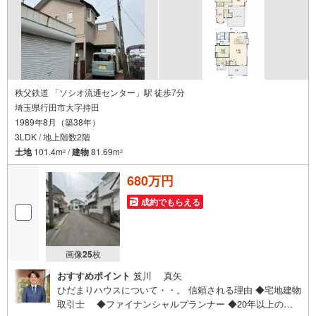
紹介されている物件もご提案できます
秩父鉄道 「ソシオ流通センター」駅 徒歩7分
埼玉県行田市大字持田
1989年8月（築38年）
3LDK / 地上階数2階
土地
101.4m
/
建物
81.69m
2
2
680万円
成約でもらえる
画像
25
枚
おすすめポイント
笈川 真矢
ひだまりハウスについて・・。 信頼される理由 ◆宅地建物
取引士 ◆ファイナンシャルプランナー ◆20年以上のキ