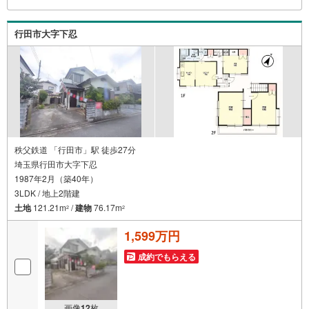
しております。お客様からの資料請求、お問い合わせをお
待ちしております。
行田市大字下忍
秩父鉄道 「行田市」駅 徒歩27分
埼玉県行田市大字下忍
1987年2月（築40年）
3LDK / 地上2階建
土地
121.21m
/
建物
76.17m
2
2
1,599万円
成約でもらえる
画像
12
枚