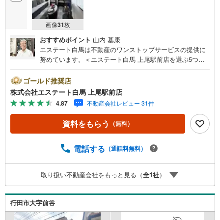
画像
31
枚
おすすめポイント
山内 基康
エステート白馬は不動産のワンストップサービスの提供に
努めています。＜エステート白馬 上尾駅前店を選ぶ5つの
ポイント＞1.JR高崎線「上尾駅」から徒歩1分駅前の「イト
ーヨーカドー上尾駅前店」内に立地。2.無料駐車場完備の
ゴールド推奨店
お店立体駐車場は全480台収容可。駐車場完備してます。3.
株式会社エステート白馬 上尾駅前店
大型キッズスペース当店自慢のキッズスペースをぜひご覧
4.87
不動産会社レビュー 31件
ください。店内におむつ替えコーナーもご用意してます。
4.年中無休・365日営業でお手伝い営業時間:10時～20時ま
資料をもらう
（無料）
で。スピードある対応が自慢のお店です。5.提携FPへの無
料個別相談サービス社外の中立的なファイナンシャルプラ
ンナーと無料相談。ローン返済について、老後や学費等も
電話する
（通話料無料）
含めたシミュレーションをご提案できます。当店では物件
情報のほか、水害その他のハザード情報を提供しておりま
取り扱い不動産会社をもっと見る（
全
1
社
）
す。お問い合わせ物件以外の提供も可能です。営業担当ま
でお気軽にご連絡ください。お問い合わせをお待ちしてお
ります。
行田市大字前谷