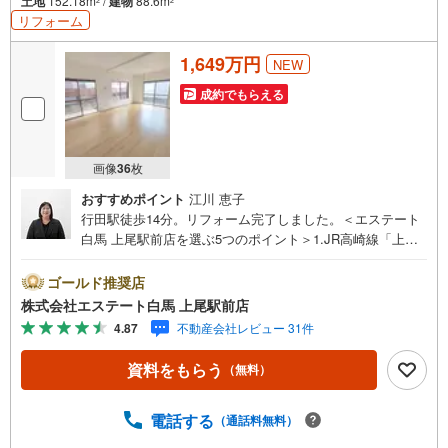
土地
152.18m
/
建物
88.6m
2
2
リフォーム
1,649万円
NEW
成約でもらえる
画像
36
枚
おすすめポイント
江川 恵子
行田駅徒歩14分。リフォーム完了しました。＜エステート
白馬 上尾駅前店を選ぶ5つのポイント＞1.JR高崎線「上尾
駅」から徒歩1分駅前の「イトーヨーカドー上尾駅前店」内
に立地。2.無料駐車場完備のお店立体駐車場は全480台収容
ゴールド推奨店
可。駐車場完備してます。3.大型キッズスペース当店自慢
株式会社エステート白馬 上尾駅前店
のキッズスペースをぜひご覧ください。店内におむつ替え
4.87
不動産会社レビュー 31件
コーナーもご用意してます。4.年中無休・365日営業でお手
伝い営業時間:10時～20時まで。スピードある対応が自慢の
資料をもらう
（無料）
お店です。5.提携FPへの無料個別相談サービス社外の中立
的なファイナンシャルプランナーと無料相談。ローン返済
について、老後や学費等も含めたシミュレーションをご提
電話する
（通話料無料）
案できます。当店では物件情報のほか、水害その他のハザ