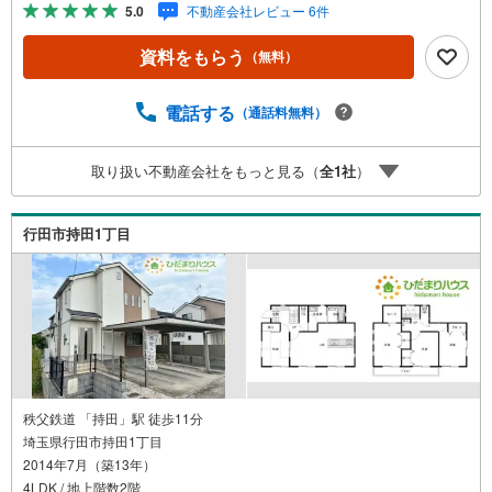
ますのでご安心ください！お客様に1番の住宅ローンをご提
5.0
不動産会社レビュー 6件
案いたします！■住宅ローンについて教えて欲しい■ローン
が組めるかどうか事前審査のみも受付中です！■ご希望条件
資料をもらう
（無料）
が決まっていないお客様も大歓迎です！マイホーム探し
は、ひだまりハウスにご相談ください！ ■自己資金￥0から
の住宅購入できます！ ■他社様でご紹介されている物件も
電話する
（通話料無料）
一緒にご提案できます。■インターネット非公開の物件もご
紹介可能！■お忙しいときは現地待合せ＆現地解散できま
取り扱い不動産会社をもっと見る（
全
1
社
）
す。■平日のご見学希望大歓迎です！ ■住宅ローンアドバイ
ザーが銀行手続きをお手伝い致します。店内にはキッズス
ペースがあり、お子様連れのお客様もおうち探し・ご相談
行田市持田1丁目
に集中していただけます☆ お子様に『またひだまりハウス
に行きたい！』と言って貰えるようなお店です■新規物件・
価格変更の情報がとてもスピーディーです。
秩父鉄道 「持田」駅 徒歩11分
埼玉県行田市持田1丁目
2014年7月（築13年）
4LDK / 地上階数2階