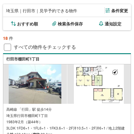
埼玉県｜行田市｜見学予約できる物件
条件変更
おすすめ順
検索条件保存
通知設定
18
件
すべての物件をチェックする
行田市棚田町1丁目
高崎線 「行田」駅 徒歩14分
埼玉県行田市棚田町1丁目
1983年2月（築44年）
3LDK 1FD6×1・1FL6×1・1FK3.6×1・2F洋10.5×1・2F洋6×1 / 地上2階建