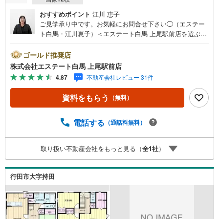
おすすめポイント
江川 恵子
ご見学承り中です。お気軽にお問合せ下さい◯（エステー
ト白馬・江川恵子）＜エステート白馬 上尾駅前店を選ぶ5
つのポイント＞1.JR高崎線「上尾駅」から徒歩1分駅前の
「イトーヨーカドー上尾駅前店」内に立地。2.無料駐車場
ゴールド推奨店
完備のお店立体駐車場は全480台収容可。駐車場完備してま
株式会社エステート白馬 上尾駅前店
す。3.大型キッズスペース当店自慢のキッズスペースをぜ
4.87
不動産会社レビュー 31件
ひご覧ください。店内におむつ替えコーナーもご用意して
ます。4.年中無休・365日営業でお手伝い営業時間:10時～2
資料をもらう
（無料）
0時まで。スピードある対応が自慢のお店です。5.提携FP
への無料個別相談サービス社外の中立的なファイナンシャ
ルプランナーと無料相談。ローン返済について、老後や学
電話する
（通話料無料）
費等も含めたシミュレーションをご提案できます。リフォ
ーム後のお引き渡しです（自己紹介）いつでもご案内に駆
取り扱い不動産会社をもっと見る（
全
1
社
）
けつけます。お気軽にお問合せ下さいね。（エステート白
馬・江川恵子）
行田市大字持田