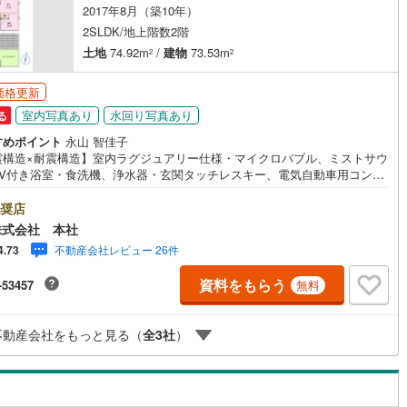
2017年8月（築10年）
2SLDK/地上階数2階
土地
74.92m
/
建物
73.53m
2
2
価格更新
室内写真あり
水回り写真あり
る
すめポイント
永山 智佳子
震構造×耐震構造】室内ラグジュアリー仕様・マイクロバブル、ミストサウ
TV付き浴室・食洗機、浄水器・玄関タッチレスキー、電気自動車用コンセ
あり・エアコン2基・宅配BOX・屋外立水栓！【お子様がいるお客様でも安
本社来店専用のキッズスペースを完備、お子様連れでも落ち着いてご相談
奨店
だけます。チャイルドシートもご用意しております。【住宅ローンに強
株式会社 本社
住宅ローン・契約サポート】本社在籍の専門スタッフが、金融機関との調
不動産会社レビュー 26件
4.73
ら 審査のポイントまで一貫してサポート。現在お借入れがある方、勤続年
短い方、自己資金に不安がある方も、まずはご相談ください。住宅ローン
資料をもらう
-53457
無料
しいスタッフが、状況に合わせて無理のない進め方をご案内します。 初め
方も安心してご相談いただけます。【本社ならではの総合サポート・検討
から具体化までスムーズ】まだ迷っている段階でも問題ありません。物件
不動産会社をもっと見る（
全
3
社
）
紹介だけでなく、資金計画、間取りの考え方、建築の注意点、将来的な売
住み替えの可能性まで、一つひとつ整理しながらご案内します。