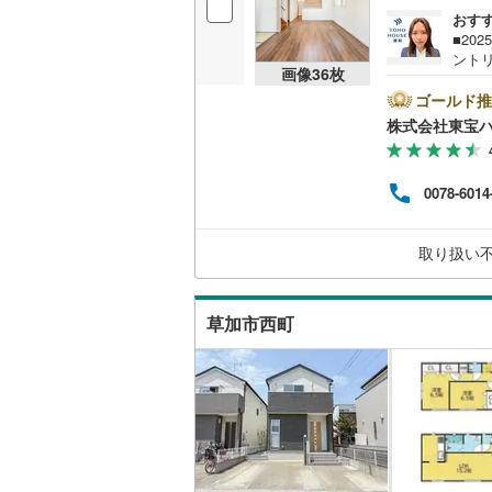
おす
ウッドデ
■20
ントリ
画像
36
枚
構造・規模・
帯は
下さ
ゴールド推
提携
耐震、免
株式会社東宝
住宅ロ
（
1
）
入金4
（審査
0078-6014
ハウ
オンライン対
ト、C
オンライ
取り扱い
オンライ
草加市西町