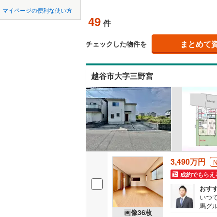
中国
鳥取
東松山市
マイページの便利な使い方
吹き抜け
東武東上
49
件
羽生市
(
3
四国
徳島
西武秩父
二世帯向
上尾市
(
8
まとめて
チェックした物件を
西武山口
サービス
九州・沖縄
福岡
蕨市
(
8
)
越谷市大字三野宮
立地
朝霞市
(
0
最寄りの
新座市
(
7
0
0
0
0
0
0
該当物件
該当物件
該当物件
該当物件
該当物件
該当物件
件
件
件
件
件
件
北本市
(
1
配置、向き、
三郷市
(
3
前道6m
幸手市
(
6
平坦地
（
3,490万円
吉川市
(
2
成約でもらえ
LD
北足立郡
おす
いつ
リビング
馬グル
入間郡越
画像
36
枚
（
17
）
ら建