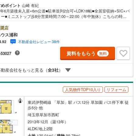
すめポイント
山崎 有紀
ッキあり
（
1
）
25年6月築後未入居×6m公道■駐車並列2台可×LDK18帖■全居室収納×SIC×パ
ー■ミニストップ歩8分営業時間:7:00～22:00（年中無休）こちらの時間
施工・品質・工法関連
お電話でのお問い合わせがスムーズにご案内できますぜひお気軽にご連絡
い！東宝ハウスライフソリューションズグループ 東宝ハウス浦和 特別
奨店
金利〔一例〕東宝ハウス浦和の住宅ローン■変動金利全期間引下げプラン⇒
震、制震構造
住宅性能評価付き
（
0
）
ハウス浦和
ーン金利優遇割の最大適用《0.89％》と某信用金庫金利1.275％の比較借
不動産会社レビュー 38件
4.92
000万円返済期間35年の総返済額の差額:303万円※2026年7月末実行分まで
・要件があります）◇TOHO HOUSE CLUBで生涯の安心をお届け◇東宝
資料をもらう
-53027
無料
スのライフパートナーが直接ご対応ライフプランニング、かけつけサポー
応
lub Offプレミアムなど多彩なサービスがございます
ン内見(相談)可
（
30
）
IT重説可
（
15
）
不動産会社をもっと見る（
全
3
社
）
ン対応とは？
人気物件TOP10入り
リフォーム
東武伊勢崎線 「草加」駅 バス12分 草加園 バス停下車 徒
歩5分 他
埼玉県草加市西町
2013年12月（築13年）
4LDK/地上2階
土地
120.01m
/
建物
99.78m
2
2