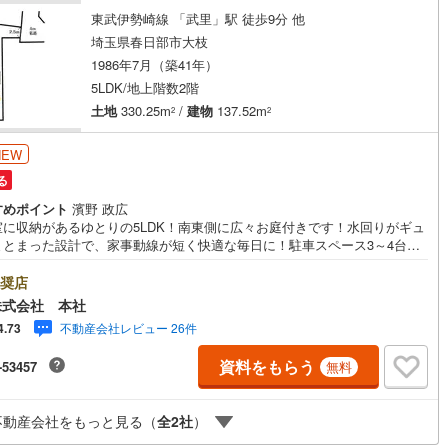
東武伊勢崎線 「武里」駅 徒歩9分 他
埼玉県春日部市大枝
1986年7月（築41年）
5LDK/地上階数2階
土地
330.25m
/
建物
137.52m
2
2
NEW
る
すめポイント
濱野 政広
室に収納があるゆとりの5LDK！南東側に広々お庭付きです！水回りがギュ
まとまった設計で、家事動線が短く快適な毎日に！駐車スペース3～4台可
種による）！お気軽にお問い合わせください！【お子様がいるお客様でも
】本社来店専用のキッズスペースを完備、お子様連れでも落ち着いてご相
奨店
ただけます。チャイルドシートもご用意しております。【住宅ローンに強
株式会社 本社
住宅ローン・契約サポート】本社在籍の専門スタッフが、金融機関との調
不動産会社レビュー 26件
4.73
ら 審査のポイントまで一貫してサポート。現在お借入れがある方、勤続年
短い方、自己資金に不安がある方も、まずはご相談ください。住宅ローン
資料をもらう
-53457
無料
しいスタッフが、状況に合わせて無理のない進め方をご案内します。 初め
方も安心してご相談いただけます。【本社ならではの総合サポート・検討
から具体化までスムーズ】まだ迷っている段階でも問題ありません。物件
不動産会社をもっと見る（
全
2
社
）
紹介だけでなく、資金計画、間取りの考え方、建築の注意点、将来的な売
住み替えの可能性まで、一つひとつ整理しながらご案内します。