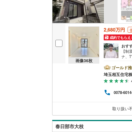
2,680万円
成約でもらえ
おす
【制
ナ、
画像
36
枚
ント
心】
ゴールド推
いた
埼玉相互住宅
い！
整か
数が
0078-6014
に詳
ての
段階
取り扱い
のご
却や
春日部市大枝