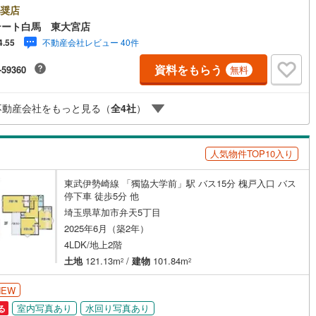
リモート見学・リモート相談サービス～・小さいお子様や家事で外出でき
奨店
川町
(
0
)
比企郡川島町
(
0
)
、天気が悪く外出したくない時・LINEやZOOMなど無料のアプリですぐに
テート白馬 東大宮店
用いただけます・リモート見学はスタッフがご興味ある物件の現地から映
山町
(
0
)
比企郡ときがわ町
(
0
)
不動産会社レビュー 40件
4.55
お届けします・写真では伝わりにくい「空気感」や違うアングルからみた
ッチン
（
7
）
対面キッチン
（
20
）
たリビングの「見え方」などもしっかり確認できます・リモート相談は第
野町
(
0
)
秩父郡長瀞町
(
0
)
資料をもらう
-59360
無料
による住宅ローンや家計相談を専門のファイナンシャルプランナーと1対1
バーチャル背景でプライバシーも安心・忙しいパートナーに変わって予め
秩父村
(
0
)
児玉郡美里町
(
0
)
契約、入居関連など
も・別々の場所から家族みんなで参加もできます・お気軽にご相談下さい
不動産会社をもっと見る（
全
4
社
）
時間～9:30～18:30こちらのお時間でしたらお電話でのお問合せがスムー
里町
(
1
)
大里郡寄居町
(
1
)
能
（
10
）
すお気軽にお問合せください
杉戸町
(
7
)
北葛飾郡松伏町
(
0
)
人気物件TOP10入り
東武伊勢崎線 「獨協大学前」駅 バス15分 槐戸入口 バス
機あり
（
13
）
停下車 徒歩5分 他
埼玉県草加市弁天5丁目
2025年6月（築2年）
4LDK/地上2階
インクローゼット
床下収納
（
19
）
土地
121.13m
/
建物
101.84m
2
2
NEW
庭
室内写真あり
水回り写真あり
る