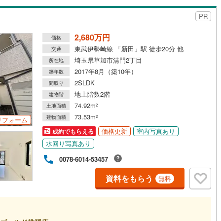
PR
2,680万円
価格
東武伊勢崎線 「新田」駅 徒歩20分 他
交通
埼玉県草加市清門2丁目
所在地
2017年8月（築10年）
築年数
2SLDK
間取り
地上階数2階
建物階
74.92m
土地面積
2
73.53m
建物面積
2
リフォーム
価格更新
室内写真あり
成約でもらえる
水回り写真あり
0078-6014-53457
資料をもらう
無料