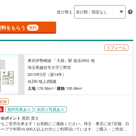
島根
岡山
広島
山口
(
3
)
春日部市
(
10
)
線
（
(
30
1
）
)
バリアフリー住宅
東武越生線
(
1
)
（
1
）
並び替え
)
鴻巣市
(
5
)
香川
愛媛
高知
線
(
7
)
西武新宿線
(
20
)
け
（
3
）
平屋・1階建て
（
1
）
保存した条件を見る
)
草加市
(
12
)
資料をもらう
無料
線
(
2
)
埼玉高速鉄道
(
8
)
ルーム（納戸）
（
3
）
佐賀
長崎
熊本
大分
戸田市
(
5
)
リフォーム
)
志木市
(
1
)
駅が始発駅
（
0
）
海まで2km以内
（
0
）
)
桶川市
(
1
)
東武伊勢崎線 「大袋」駅 徒歩29分 他
この条件で検索する
この条件で検索する
この条件で検索する
この条件で検索する
この条件で検索する
この条件で検索する
市区町村以下を選択
市区町村を選択す
駅を選択する
埼玉県越谷市大字三野宮
)
八潮市
(
1
)
2013年3月（築14年）
建ち方、日当たり
4LDK/地上2階建
)
蓮田市
(
0
)
以上
（
17
）
角地
（
11
）
土地
176.56m
/
建物
105.99m
2
2
)
鶴ヶ島市
(
1
)
10
）
NEW
)
ふじみ野市
(
3
)
室内写真あり
水回り写真あり
る
伊奈町
(
2
)
入間郡三芳町
(
1
)
すめポイント
黒田 貴士
でもご見学出来ます！お気軽にご連絡ください。埼玉・東京に全7店舗、白
ダイニング15畳以上
ープで年間10,000人以上の方にご利用頂いています。ご購入・ご売却か
生町
(
0
)
比企郡滑川町
(
1
)
築・リフォーム・資金計画のプロが、より良いご提案をいたします。～人