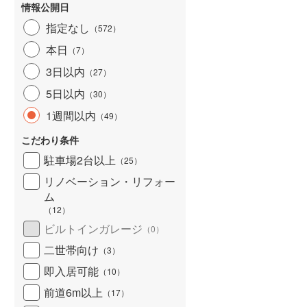
情報公開日
指定なし
（
572
）
本日
（
7
）
3日以内
（
27
）
5日以内
（
30
）
1週間以内
（
49
）
こだわり条件
駐車場2台以上
（
25
）
リノベーション・リフォー
ム
（
12
）
ビルトインガレージ
（
0
）
二世帯向け
（
3
）
即入居可能
（
10
）
前道6m以上
（
17
）