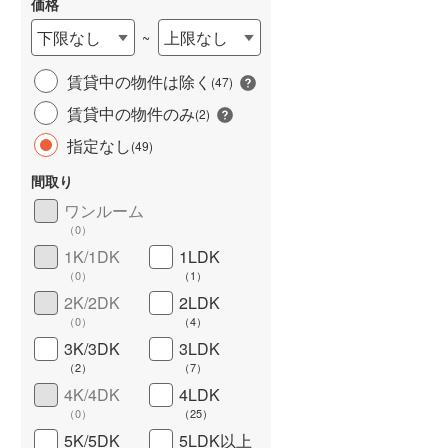
価格
下限なし
上限なし
~
賃貸中の物件は除く
(
47
)
長期優良住宅
（
1
）
賃貸中の物件のみ
(
2
)
指定なし
(
49
)
間取り
ワンルーム
（
0
）
1K/1DK
1LDK
（
0
）
（
1
）
詳しく見る
2K/2DK
2LDK
（
0
）
（
4
）
3K/3DK
3LDK
（
2
）
（
7
）
4K/4DK
4LDK
（
0
）
（
25
）
5K/5DK
5LDK以上