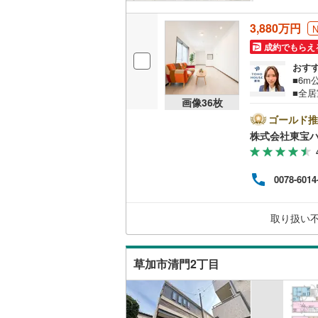
3,880万円
成約でもらえ
おす
■6m
■全居
画像
36
枚
はお
さい
ゴールド推
携金
株式会社東宝
宅ロー
金40
（審査
0078-6014
ハウ
ト、C
取り扱い
草加市清門2丁目