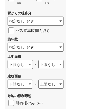
（
3
）
（
7
）
駅からの徒歩分
指定なし
（
48
）
バス乗車時間も含む
築年数
指定なし
（
49
）
土地面積
下限なし
上限なし
~
建物面積
下限なし
上限なし
~
敷地の権利形態
所有権のみ
（
49
）