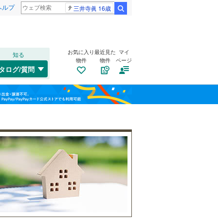
ヘルプ
三井寺眞 16歳
検索
お気に入り
最近見た
マイ
知る
物件
物件
ページ
高崎線
(
36
)
タログ/質問
武蔵野線
(
20
)
大宮区
(
0
)
福島
せんげん台
一ノ割
(
3
)
桜区
(
0
)
埼京線
(
15
)
(
7
)
栃木
群馬
山梨
緑区
(
1
)
山形新幹線
(
4
)
(
4
)
トイレ２か所
（
33
）
太陽光発電システム
（
1
）
川口市
(
10
)
(
1
)
(
2
)
所沢市
(
13
)
和歌山
つくばエクスプレス
(
4
)
本庄市
(
4
)
東武野田線
(
19
)