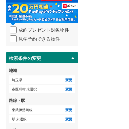
る
比企郡吉見町
(
2
)
・
条
秩父郡横瀬町
(
0
)
件
を
秩父郡小鹿野町
(
0
)
成約プレゼント対象物件
マ
イ
児玉郡神川町
(
0
)
見学予約できる物件
ペ
ー
南埼玉郡宮代町
(
0
)
ジ
に
検索条件の変更
保
存
地域
す
る
埼玉県
変更
市区町村 未選択
変更
路線・駅
東武伊勢崎線
変更
駅 未選択
変更