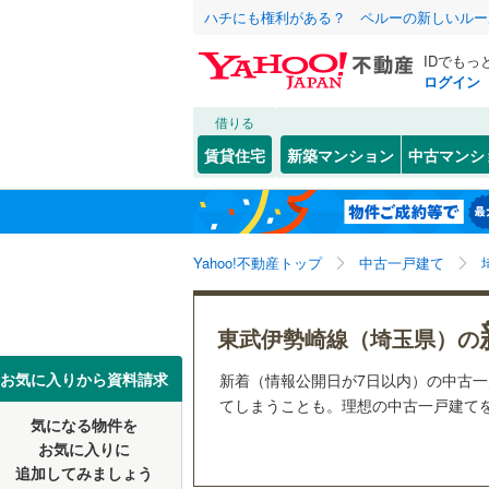
ハチにも権利がある？ ペルーの新しいルー
IDでもっ
ログイン
借りる
北海道
JR
北海道
東北本線
(
こだわり条件
リフォーム、
賃貸住宅
新築マンション
中古マンシ
湘南新宿
リノベー
さいたま市
西区
(
2
)
東北
青森
(
26
)
（
12
）
(
1
)
(
7
)
(
9
見沼区
(
4
八高線
(
10
関東
東京
Yahoo!不動産トップ
中古一戸建て
設備
浦和区
(
3
東北新幹
岩槻区
床暖房
(
（
3
信越・北陸
新潟
秋田新幹
東武伊勢崎線（埼玉県）の
駐車場2
埼玉県のそのほ
川越市
(
1
東海
愛知
お気に入りから資料請求
新着（情報公開日が7日以内）の中古
地下鉄
東京メト
ＴＶモニ
(
8
)
(
3
)
(
2
かの地域
てしまうことも。理想の中古一戸建てをY
行田市
(
5
気になる物件を
（
20
）
近畿
大阪
私鉄・その他
秩父鉄道
(
お気に入りに
飯能市
(
7
追加してみましょう
間取り、居室
東武伊勢