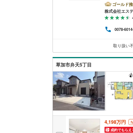
気の
ゴールド推
比企郡小
ない
株式会社エス
キッチン
ご利
比企郡鳩
像を
独立型キ
かっ
秩父郡皆
0078-6014
三者
で・
秩父郡東
販売、価格、
確認
取り扱い
～営業
児玉郡上
即入居可
ズで
北葛飾郡
草加市弁天5丁目
浴室
浴室乾燥
収納
ウォーク
（
14
）
4,198万円
バルコニー、
成約でもらえ