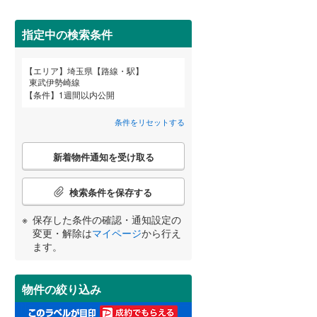
狭山市
(
5
)
間取り変更可能
西武池袋線
(
25
)
（
1
）
深谷市
(
3
)
指定中の検索条件
西武狭山線
(
4
)
3階建て以上
（
2
）
越谷市
(
7
)
エリア
埼玉県【路線・駅】
宮崎
鹿児島
沖縄
東武伊勢崎線
入間市
(
7
)
条件
1週間以内公開
和光市
(
2
)
条件をリセットする
小学校まで1km以内
（
17
）
久喜市
(
9
)
こ
する
る
条件をリセットする
条件をリセットする
条件をリセットする
条件をリセットする
条件をリセットする
条件をリセットする
新着物件通知を受け取る
の
富士見市
(
2
)
検
索
検索条件を保存する
坂戸市
(
0
)
条
南道路
（
9
）
件
保存した条件の確認・通知設定の
日高市
(
0
)
で
変更・解除は
マイページ
から行え
通
ます。
白岡市
(
4
)
知
を
入間郡毛呂山町
(
0
)
受
物件の絞り込み
け
比企郡嵐山町
(
1
)
取