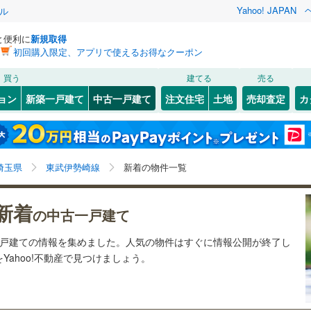
Yahoo! JAPAN
ル
と便利に
新規取得
初回購入限定、アプリで使えるお得なクーポン
検索条件を保存しました
買う
建てる
売る
30
)
川越線
(
18
)
リノベーション
ョン
新築一戸建て
中古一戸建て
注文住宅
土地
売却査定
カ
この検索条件の新着物件通知は、
マイページ
から設定できます。
ライン（宇都宮～逗子）
湘南新宿ライン（前橋～小田原）
ション・リフォーム
築古・築30年以上
（
19
）
北区
(
3
)
岩手
宮城
秋田
山形
(
33
)
)
(
4
)
(
4
)
(
5
)
(
3
)
(
1
)
(
2
)
)
中央区
(
2
)
)
京浜東北線
(
30
)
埼玉県、東武伊勢崎線、1週間以内公開
神奈川
埼玉
千葉
茨城
埼玉県
東武伊勢崎線
新着の物件一覧
)
南区
(
2
)
線
(
4
)
上越新幹線
(
10
)
3
)
）
オール電化
（
7
）
長野
富山
石川
福井
新着
線
(
4
)
北陸新幹線
(
10
)
の中古一戸建て
検索条件を保存する
台以上
（
25
）
ビルトインガレージ
（
0
）
閉じる
閉じる
お気に入りリストを見る
お気に入りリストを見る
閉じる
閉じる
0
)
熊谷市
(
6
)
岐阜
静岡
三重
一戸建ての情報を集めました。人気の物件はすぐに情報公開が終了し
ロ有楽町線
(
2
)
東京メトロ副都心線
(
2
)
タ付インターホン
防犯カメラ
（
0
）
)
(
5
)
(
8
マイページ
)
(
6
)
(
6
)
(
4
)
(
2
)
ahoo!不動産で見つけましょう。
)
秩父市
(
0
)
兵庫
京都
滋賀
奈良
17
)
埼玉新都市交通伊奈線
(
11
)
)
加須市
(
3
)
全体
崎線
(
49
)
東武日光線
(
13
)