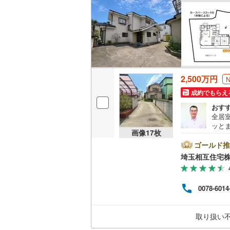
2,500万円
成約でもらえ
おす
全居
ッと
画像
17
枚
（車
安心
ゴールド推
談い
埼玉相互住宅
い！
整か
数が
0078-6014
に詳
ての
段階
取り扱い
のご
却や