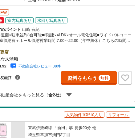
NEW
室内写真あり
水回り写真あり
る
すめポイント
山崎 有紀
公道面×駐車並列3台可能■2階建×4LDK×オール電化住宅■ワイドバルコニー
室収納有＋ホール収納営業時間:7:00～22:00（年中無休）こちらの時間帯
電話でのお問い合わせがスムーズにご案内できますぜひお気軽にご連絡下
！東宝ハウスライフソリューションズグループ 東宝ハウス浦和 特別提
奨店
利〔一例〕東宝ハウス浦和の住宅ローン■変動金利全期間引下げプラン⇒住
ハウス浦和
ン金利優遇割の最大適用《0.89％》と某信用金庫金利1.275％の比較借入
不動産会社レビュー 38件
4.92
00万円返済期間35年の総返済額の差額:303万円※2026年7月末実行分まで
・要件があります）◇TOHO HOUSE CLUBで生涯の安心をお届け◇東宝
資料をもらう
-53027
無料
スのライフパートナーが直接ご対応ライフプランニング、かけつけサポー
lub Offプレミアムなど多彩なサービスがございます
不動産会社をもっと見る（
全
2
社
）
人気物件TOP10入り
リフォーム
東武伊勢崎線 「新田」駅 徒歩20分 他
埼玉県草加市清門2丁目