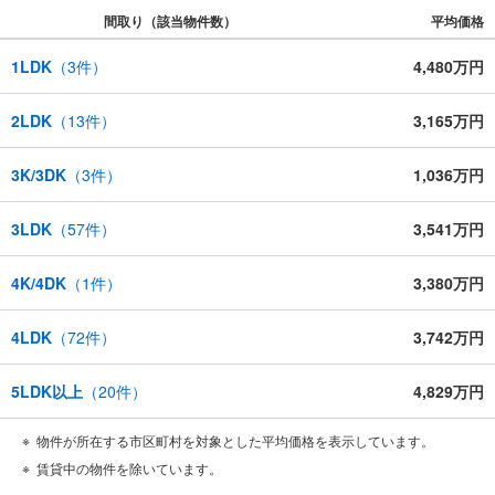
間取り（該当物件数）
平均価格
1LDK
（
3
件）
4,480万円
2LDK
（
13
件）
3,165万円
3K/3DK
（
3
件）
1,036万円
3LDK
（
57
件）
3,541万円
4K/4DK
（
1
件）
3,380万円
4LDK
（
72
件）
3,742万円
5LDK以上
（
20
件）
4,829万円
物件が所在する市区町村を対象とした平均価格を表示しています。
賃貸中の物件を除いています。