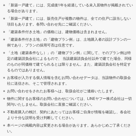
「新築一戸建て」には、完成後1年を経過している未入居物件が掲載されてい
る場合があります。
「新築一戸建て」には、販売住戸が複数の物件は、全ての住戸に該当しない
項目もあります。各問い合わせ先にご確認ください。
「建築条件付き土地」の価格には、建物価格は含まれません。
「建築条件付き土地」の「建物プラン例」は、土地購入者の設計プランの一
例であり、プランの採用可否は任意です。
「土地（建築条件なし）」の「建物プラン例」に関して、そのプラン例は特
定の建築請負会社によるもので、 当該建築請負会社以外で建てた場合、同様
のものが同価格で建てられるとは限りません。また、建築請負会社を特定す
るものではありません。
お客様が入力する個人情報を含むお問い合わせデータは、当該物件の取扱会
社に送信され、そこで管理されます。
お問い合わせをされたお客様へは、取扱会社がご連絡いたします。
物件に関するお客様のお問い合わせについては、LINEヤフー株式会社は一切
関与いたしません。取扱会社に直接ご確認ください。
不動産購入の検討、契約にあたってはお客様ご自身が情報を確認し、各会社
より十分な説明を受け判断してください。
本ページの掲載内容は変更される場合があります。あらかじめご了承くださ
い。