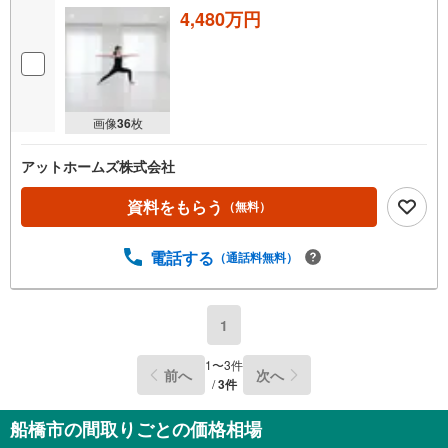
4,480万円
画像
36
枚
アットホームズ株式会社
資料をもらう
（無料）
電話する
（通話料無料）
1
1
〜
3
件
前へ
次へ
/
3
件
船橋市の間取りごとの価格相場