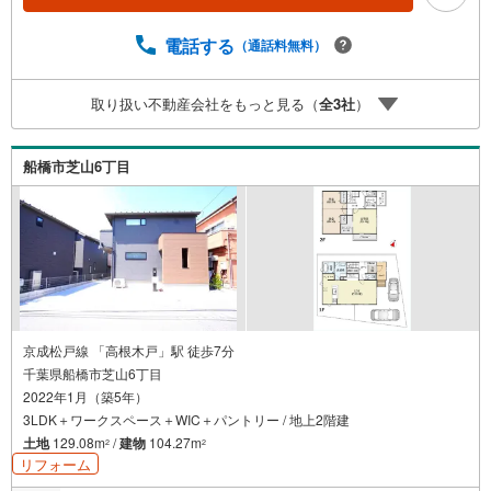
の他のサービスの内容にもご満足いただき、ご納得される
まで、お付き合いをさせていただきます。
電話する
（通話料無料）
取り扱い不動産会社をもっと見る（
全
3
社
）
船橋市芝山6丁目
京成松戸線 「高根木戸」駅 徒歩7分
千葉県船橋市芝山6丁目
2022年1月（築5年）
3LDK＋ワークスペース＋WIC＋パントリー / 地上2階建
土地
129.08m
/
建物
104.27m
2
2
リフォーム