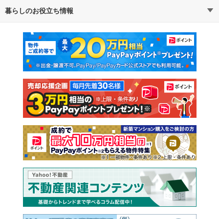
暮らしのお役立ち情報
不動産・住宅
賃貸住宅
通勤・通学時間から探す
地図から探す
マンションカタログ
教えて！住まいの先生
新築マンション
中古マンション
新築一戸建て
中古一戸建て
注文住宅
土地
売却査定