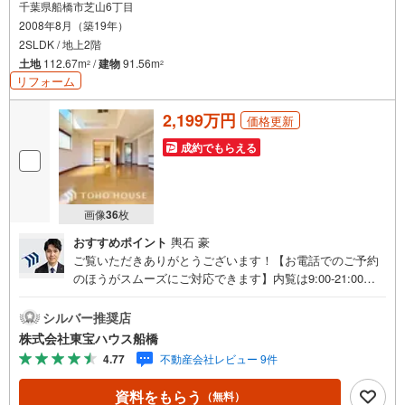
千葉県船橋市芝山6丁目
2008年8月（築19年）
2SLDK / 地上2階
土地
112.67m
/
建物
91.56m
2
2
リフォーム
2,199万円
価格更新
成約でもらえる
画像
36
枚
おすすめポイント
輿石 豪
ご覧いただきありがとうございます！【お電話でのご予約
のほうがスムーズにご対応できます】内覧は9:00-21:00ま
で可。●インターネット予約で当日見学が可能です●（1）
［室内・現地を見学する］をクリック（2）本日～4日以内
シルバー推奨店
をご希望の方は「ご要望・ご質問欄」に希望日時をご記入
株式会社東宝ハウス船橋
ください！《東宝ハウス船橋のこだわり》スタッフ一同、
4.77
不動産会社レビュー 9件
すべてのお客様に対して、自分の家族や仲の良い友人に対
するときと同じ気持ちで接客させていただいています。お
資料をもらう
（無料）
客様ひとりひとりが理想の住宅と出会い、住宅ローンやそ