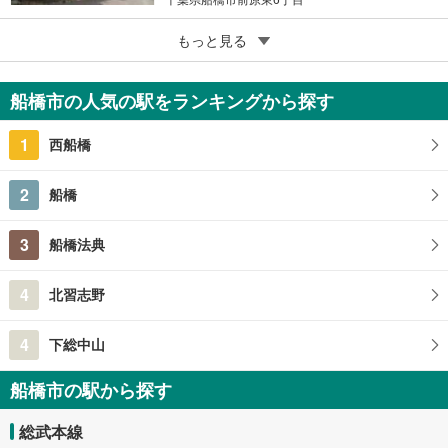
5
もっと見る
成約でもらえる
船橋市高野台4丁目
750万円
船橋市の人気の駅をランキングから探す
3DK
57.95m
（登記）
2
1
西船橋
千葉県船橋市高野台4丁目
2
船橋
3
船橋法典
4
北習志野
4
下総中山
船橋市の駅から探す
総武本線