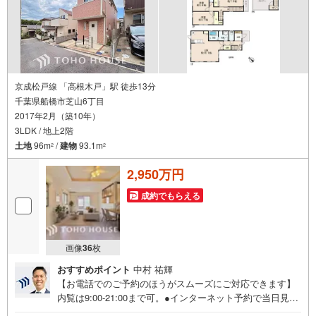
京成松戸線 「高根木戸」駅 徒歩13分
千葉県船橋市芝山6丁目
2017年2月（築10年）
3LDK / 地上2階
土地
96m
/
建物
93.1m
2
2
2,950万円
成約でもらえる
画像
36
枚
おすすめポイント
中村 祐輝
【お電話でのご予約のほうがスムーズにご対応できます】
内覧は9:00-21:00まで可。●インターネット予約で当日見学
が可能です●（1）［室内・現地を見学する］をクリック