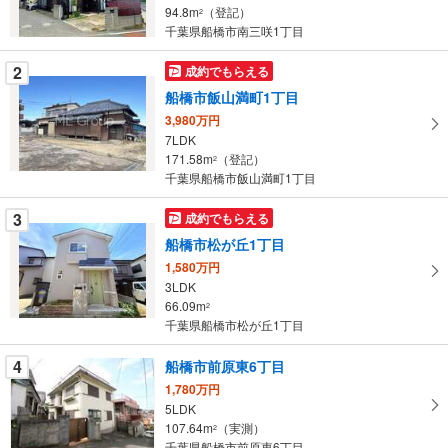
る
94.8m
（登記）
2
・
千葉県船橋市南三咲1丁目
条
2
成約でもらえる
件
を
船橋市飯山満町1丁目
マ
3,980万円
イ
7LDK
171.58m
（登記）
ペ
2
千葉県船橋市飯山満町1丁目
ー
ジ
3
成約でもらえる
に
船橋市松が丘1丁目
保
1,580万円
存
3LDK
す
66.09m
2
る
千葉県船橋市松が丘1丁目
4
船橋市前原東6丁目
1,780万円
5LDK
107.64m
（実測）
2
千葉県船橋市前原東6丁目