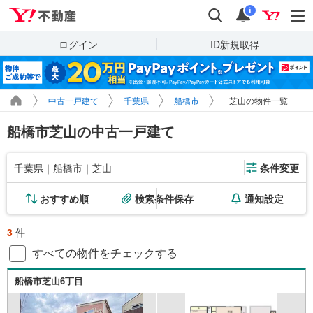
Yahoo!不動産
検索
通知
i
ログイン
ID新規取得
中古一戸建て
千葉県
船橋市
芝山の物件一覧
船橋市芝山の中古一戸建て
千葉県｜船橋市｜芝山
条件変更
おすすめ順
検索条件保存
通知設定
3
件
すべての物件をチェックする
船橋市芝山6丁目