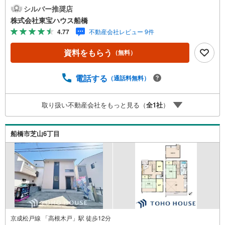
（2）本日～4日以内をご希望の方は「ご要望・ご質問欄」
シルバー推奨店
に希望日時をご記入ください！《物件の特徴》68文字《東
株式会社東宝ハウス船橋
宝ハウス船橋のこだわり》スタッフ一同、すべてのお客様
4.77
不動産会社レビュー 9件
に対して、自分の家族や仲の良い友人に対するときと同じ
気持ちで接客させていただいています。お客様ひとりひと
資料をもらう
（無料）
りが理想の住宅と出会い、住宅ローンやその他のサービス
の内容にもご満足いただき、ご納得されるまで、お付き合
いをさせていただきます。私たちが携わる不動産ビジネス
電話する
（通話料無料）
では安全で安心な取引を実現することはプロとしての使命
です。営業スタッフを管理職が常にサポートする体制で、
取り扱い不動産会社をもっと見る（
全
1
社
）
ダブルチェックはもちろん何度も報告と確認を繰り返し、
取引の安全性を追求しています。ご覧いただきありがとう
ございます！
船橋市芝山6丁目
京成松戸線 「高根木戸」駅 徒歩12分