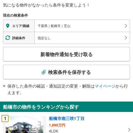
気になる物件がなかったら
条件を変更しよう！
現在の検索条件
千葉県｜船橋市｜芝山
エリア/路線
指定なし
詳細条件
こ
新着物件通知を受け取る
の
検
索
検索条件を保存する
条
件
保存した条件の確認・通知設定の変更・解除は
マイページ
から行
で
えます。
通
知
船橋市の物件をランキングから探す
を
受
1
船橋市南三咲1丁目
け
1,890万円
取
4LDK