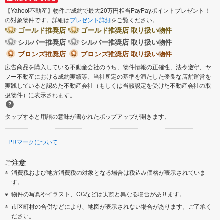
【Yahoo!不動産】物件ご成約で最大20万円相当PayPayポイントプレゼント！
の対象物件です。詳細は
プレゼント詳細
をご覧ください。
ゴールド推奨店
ゴールド推奨店 取り扱い物件
シルバー推奨店
シルバー推奨店 取り扱い物件
ブロンズ推奨店
ブロンズ推奨店 取り扱い物件
広告商品を購入している不動産会社のうち、物件情報の正確性、法令遵守、ヤ
フー不動産における成約実績等、当社所定の基準を満たした優良な店舗運営を
実践していると認めた不動産会社（もしくは当該認定を受けた不動産会社の取
扱物件）に表示されます。
タップすると用語の意味が書かれたポップアップが開きます。
PRマークについて
ご注意
消費税および地方消費税の対象となる場合は税込み価格が表示されていま
す。
物件の写真やイラスト、CGなどは実際と異なる場合があります。
市区町村の合併などにより、地図が表示されない場合があります。ご了承く
ださい。