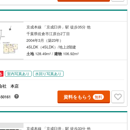
関から無理のない最適なプランをご提案致します。・諸費用・金利優遇な
宿町
(
5
)
安房郡鋸南町
(
2
)
でもご相談下さいませ。〈その他〉・仲介による売却の他、ご希望に応じ
社にて買取のご相談にも応じます。・掲載物件以外にも多数物件を揃えて
ます。お気軽にお問い合わせ下さいませ。
ッチン
（
1
）
対面キッチン
（
1
）
京成本線 「京成臼井」駅 徒歩35分 他
千葉県佐倉市江原台2丁目
契約、入居関連など
2004年3月（築23年）
4SLDK（4SLDK）/地上2階建
能
（
0
）
土地
128.49m
/
建物
106.92m
2
2
室内写真あり
水回り写真あり
る
機あり
（
1
）
会社 本店
資料をもらう
-50161
無料
インクローゼット
床下収納
（
0
）
庭
京成本線 「京成臼井」駅 徒歩33分 他