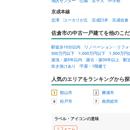
地区センター
公園
女子大
中学校
京成本線
志津
ユーカリが丘
京成臼井
京成佐倉
佐倉市の中古一戸建てを他のこだ
駅徒歩10分以内
リノベーション・リフォ
500万円以下
1,000万円以下
1,500万
築浅・築5年以内
築古・築30年以上
駅
吹き抜けあり
平屋・1階建て
人気のエリアをランキングから探
館山市
勝浦市
1
2
松戸市
南房総市
6
7
ラベル・アイコンの意味
リフォーム