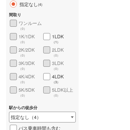
指定なし
(
4
)
間取り
ワンルーム
（
0
）
長期優良住宅
（
0
）
1K/1DK
1LDK
（
0
）
（
1
）
2K/2DK
2LDK
（
0
）
（
0
）
3K/3DK
3LDK
（
0
）
（
0
）
4K/4DK
4LDK
詳しく見る
（
0
）
（
3
）
5K/5DK
5LDK以上
（
0
）
（
0
）
駅からの徒歩分
指定なし
（
4
）
バス乗車時間も含む