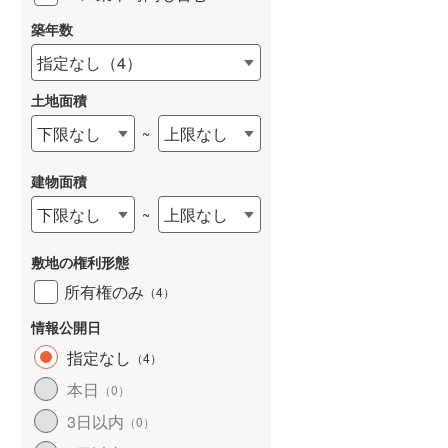
築年数
指定なし
（
4
）
土地面積
下限なし
上限なし
~
建物面積
下限なし
上限なし
~
敷地の権利形態
所有権のみ
（
4
）
情報公開日
指定なし
（
4
）
本日
（
0
）
3日以内
（
0
）