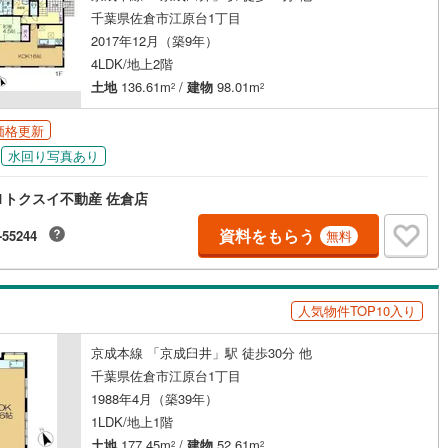
千葉県佐倉市江原台1丁目
ッキあり
（
0
）
2017年12月（築9年）
4LDK/地上2階
施工・品質・工法関連
土地
136.61m
/
建物
98.01m
2
2
震、制震構造
住宅性能評価付き
（
0
）
価格更新
水回り写真あり
応
1トクスイ不動産 佐倉店
ン内見(相談)可
（
0
）
IT重説可
（
0
）
資料をもらう
-55244
無料
ン対応とは？
人気物件TOP10入り
京成本線 「京成臼井」駅 徒歩30分 他
千葉県佐倉市江原台1丁目
1988年4月（築39年）
1LDK/地上1階
土地
177.45m
/
建物
52.61m
2
2