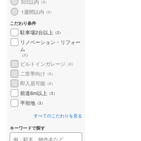
5日以内
（
0
）
1週間以内
（
0
）
こだわり条件
駐車場2台以上
（
2
）
リノベーション・リフォー
ム
（
1
）
ビルトインガレージ
（
0
）
二世帯向け
（
0
）
即入居可能
（
0
）
前道6m以上
（
3
）
平坦地
（
3
）
すべてのこだわりを見る
キーワードで探す