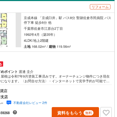
島根
岡山
広島
山口
14
)
流山市
(
48
)
線
(
0
)
京成松戸線
(
0
)
リフォーム
染井野
(
5
)
（
0
）
バリアフリー住宅
（
0
）
カリが丘線
(
32
)
(
0
)
鴨川市
芝山鉄道
(
4
(
)
0
)
香川
愛媛
高知
京成本線 「京成臼井」駅 バス8分 聖隷佐倉市民病院 バス
)
西ユーカリが丘
(
2
)
け
（
0
）
平屋・1階建て
（
1
）
保存した条件を見る
鉄道
(
0
)
ディズニーリゾートライン
(
0
)
9
)
富津市
(
20
)
停下車 徒歩6分 他
ルーム（納戸）
（
0
）
千葉県佐倉市江原台2丁目
佐賀
長崎
熊本
大分
(
35
)
袖ケ浦市
(
22
)
1992年4月（築35年）
4LDK/地上2階建
1
)
白井市
(
24
)
土地
168.02m
/
建物
119.56m
2
2
駅が始発駅
（
1
）
海まで2km以内
（
0
）
(
24
)
匝瑳市
(
15
)
この条件で検索する
この条件で検索する
この条件で検索する
この条件で検索する
この条件で検索する
この条件で検索する
市区町村以下を選択
市区町村を選択す
駅を選択する
8
)
いすみ市
(
29
)
る
建ち方、日当たり
すめポイント
渡邊 圭介
々井町
(
6
)
印旛郡栄町
(
7
)
以上
（
3
）
角地
（
0
）
と屋根は令和7年9月塗装工事済みです。オーナーチェンジ物件につき現在
中になります。〈お問合せ方法〉・インターネットで見学予約が可能で
古町
(
0
)
香取郡東庄町
(
1
)
3
）
・当日の見学をご希望の方は、お電話でお問合せ下さい！・希望日時があ
したら備考欄等にご記入下さい！〈スタッフ・店舗〉・女性のスタッフも
奨店
山町
(
1
)
山武郡横芝光町
(
1
)
ます。・キッズスペース完備！DVDや絵本などをご用意しております。
井支店
案内〉・ご案内物件により鍵の手配などの必要な場合がありますので、ご
沢町
(
2
)
長生郡長生村
(
12
)
不動産会社レビュー 2件
-.--
をお掛けしない為にもお早めにお問い合わせ下さいませ。・ご案内の際
ダイニング15畳以上
実際の生活がイメージできるように、ご希望に合わせて学校やスーパー等
柄町
(
1
)
長生郡長南町
(
0
)
資料をもらう
-59268
無料
案内致します。〈住宅ローン〉・お客様のご希望や物件に合わせ、各種金