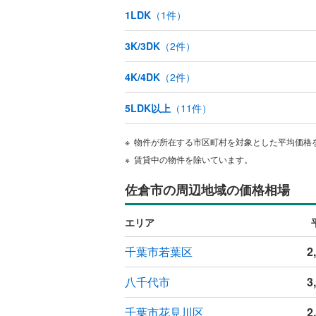
1LDK
（
1
件）
3K/3DK
（
2
件）
4K/4DK
（
2
件）
5LDK以上
（
11
件）
物件が所在する市区町村を対象とした平均価格
賃貸中の物件を除いています。
佐倉市の周辺地域の価格相場
エリア
千葉市若葉区
2
八千代市
3
千葉市花見川区
2