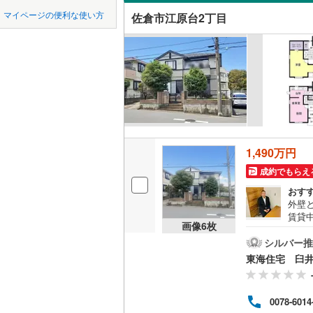
中国
鳥取
市原市
(
1
京成千原
マイページの便利な使い方
佐倉市江原台2丁目
白銀
(
3
)
吹き抜け
我孫子市
山万ユー
四国
徳島
西志津
(
7
二世帯向
東葉高速
君津市
(
2
サービス
九州・沖縄
福岡
四街道市
立地
印西市
(
4
最寄りの
南房総市
0
0
0
0
0
0
1,490万円
該当物件
該当物件
該当物件
該当物件
該当物件
該当物件
件
件
件
件
件
件
山武市
(
3
成約でもらえ
配置、向き、
おす
印旛郡酒
前道6m
外壁
賃貸
香取郡多
画像
6
枚
平坦地
（
す。
りま
シルバー推
山武郡芝
おり
東海住宅 臼
LD
〈ご
長生郡睦
迷惑
リビング
は、
長生郡長
0078-6014
もご
（
1
）