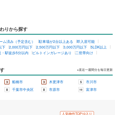
わりから探す
ーム済み（予定含む）
駐車場が2台以上ある
即入居可能
円以下
2,000万円以下
2,500万円以下
3,000万円以下
5LDK以上
近・駅徒歩5分以内
ビルトインガレージあり
二世帯向け
す
※直近一週間分を毎日更新
船橋市
木更津市
市川市
3
3
5
千葉市中央区
市原市
富津市
8
8
10
人気物件TOP10入り