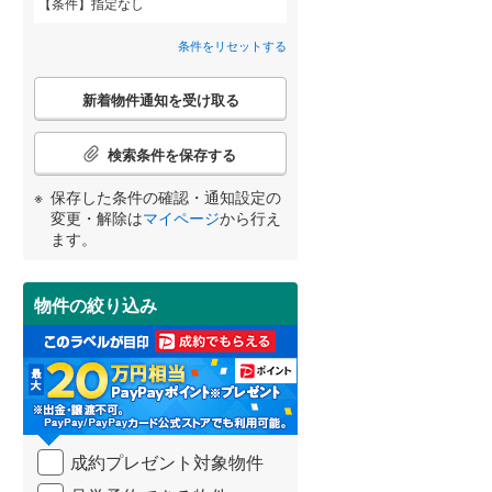
条件
指定なし
八千代市
(
61
)
北総鉄道北総線
(
0
)
春路
(
1
)
間取り変更可能
（
0
）
条件をリセットする
鎌ケ谷市
東武野田線
(
(
63
0
)
)
3階建て以上
（
0
）
こ
浦安市
(
16
)
新着物件通知を受け取る
の
宮崎
鹿児島
沖縄
検
八街市
(
38
)
索
検索条件を保存する
条
富里市
(
15
)
件
保存した条件の確認・通知設定の
で
小学校まで1km以内
（
0
）
変更・解除は
マイページ
から行え
香取市
(
2
)
通
する
る
条件をリセットする
条件をリセットする
条件をリセットする
条件をリセットする
条件をリセットする
条件をリセットする
ます。
知
大網白里市
(
57
)
を
受
香取郡神崎町
(
0
)
物件の絞り込み
南道路
（
1
）
け
取
山武郡九十九里町
(
14
)
る
・
長生郡一宮町
(
4
)
条
件
長生郡白子町
(
10
)
を
成約プレゼント対象物件
マ
夷隅郡大多喜町
(
4
)
イ