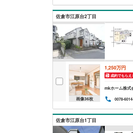
融機
夷隅郡御
ど何
て当
キッチン
佐倉市江原台2丁目
おり
独立型キ
販売、価格、
即入居可
浴室
1,250万円
成約でもらえ
浴室乾燥
mkホーム株式
収納
画像
36
枚
0078-6014
ウォーク
（
1
）
佐倉市江原台1丁目
バルコニー、