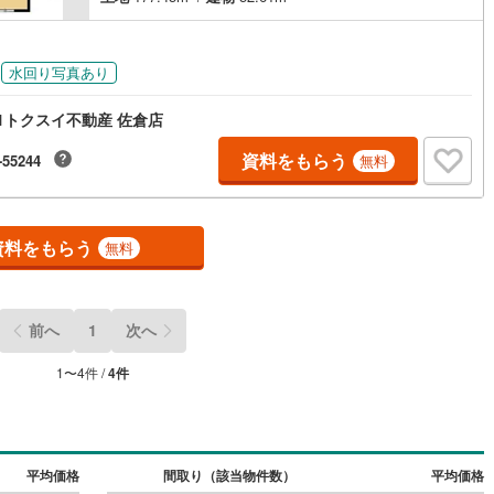
水回り写真あり
1トクスイ不動産 佐倉店
資料をもらう
-55244
無料
資料をもらう
無料
前へ
1
次へ
1
〜
4
件 /
4
件
平均価格
間取り（該当物件数）
平均価格