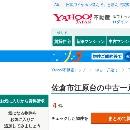
AIに「仕事用イヤホン選んで」と頼んで実
IDでもっ
ログイン
借りる
北海道
JR
北海道
常磐線
(
0
)
こだわり条件
リフォーム、
賃貸住宅
新築マンション
中古マンシ
内房線
(
0
)
リノベー
千葉市
中央区
石川
(
6
(
)
4
東北
青森
（
1
）
鹿島線
(
0
)
若葉区
臼井田
(
(
7
1
関東
東京
武蔵野線
(
Yahoo!不動産トップ
中古一戸建て
設備
小竹
(
1
)
千葉県のそのほ
銚子市
(
3
上志津原
床暖房
（
信越・北陸
かの地域
新潟
地下鉄
佐倉市江原台の中古一
東京メト
館山市
(
2
上座
駐車場2
(
2
)
野田市
(
4
東海
愛知
私鉄・その他
いすみ鉄
お気に入りから資料請求
4
件
並木町
ＴＶモニ
(
1
佐倉市
(
8
千葉都市
気になる物件を
（
1
）
近畿
大阪
最上町
(
1
まとめて
チェックした物件を
お気に入りに
習志野市
京成成田
追加してみましょう
間取り、居室
大崎台
(
2