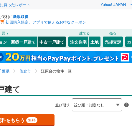
Yahoo! JAPAN
際に買ったレポート
と便利に
新規取得
初回購入限定、アプリで使えるお得なクーポン
検索条件を保存しました
買う
建てる
売る
総武本線
(
2
)
リノベーション
ョン
新築一戸建て
中古一戸建て
注文住宅
土地
売却査定
カ
この検索条件の新着物件通知は、
マイページ
から設定できます。
京葉線
(
0
)
ション・リフォーム
築古・築30年以上
（
2
）
0
)
花見川区
井野
(
6
)
(
42
)
岩手
宮城
秋田
山形
久留里線
(
0
)
8
)
)
緑区
江原台
(
46
(
4
)
)
千葉県、佐倉市、江原台
神奈川
埼玉
千葉
茨城
0
)
常磐線（各駅停車）
(
0
)
千葉県
佐倉市
江原台の物件一覧
生谷
(
3
)
)
市川市
(
95
)
(
0
1
）
)
新臼井田
オール電化
(
1
（
)
0
）
長野
富山
石川
福井
戸建て
ロ東西線
(
0
)
都営新宿線
(
0
)
7
)
木更津市
(
89
)
検索条件を保存する
台以上
（
2
）
千成
ビルトインガレージ
(
1
)
（
0
）
閉じる
閉じる
お気に入りリストを見る
お気に入りリストを見る
閉じる
閉じる
9
)
茂原市
(
64
)
岐阜
静岡
三重
道
(
0
)
銚子電気鉄道
(
0
)
並び替え
タ付インターホン
)
宮前
防犯カメラ
(
1
)
（
0
）
マイページ
5
)
東金市
(
50
)
モノレール
(
0
)
流鉄流山線
(
0
)
兵庫
京都
滋賀
奈良
)
王子台
(
4
)
資料をもらう
無料
(
22
)
柏市
(
155
)
高速鉄道アクセス線
(
0
)
京成本線
(
4
)
全体
)
山王
(
4
)