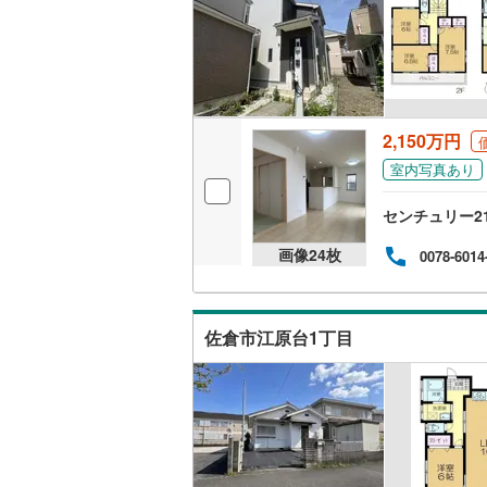
ウッドデ
構造・規模・
耐震、免
2,150万円
（
0
）
室内写真あり
オンライン対
センチュリー2
オンライ
画像
24
枚
0078-6014
オンライ
佐倉市江原台1丁目