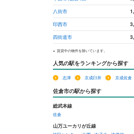
八街市
1
印西市
3
四街道市
3
賃貸中の物件を除いています。
人気の駅をランキングから探す
志津
京成臼井
京成佐倉
佐倉市の駅から探す
総武本線
佐倉
山万ユーカリが丘線