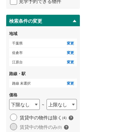
見学予約できる物件
ペ
ー
ジ
に
検索条件の変更
保
存
地域
す
る
千葉県
変更
佐倉市
変更
江原台
変更
路線・駅
路線 未選択
変更
価格
下限なし
上限なし
~
賃貸中の物件は除く
(
4
)
賃貸中の物件のみ
(
0
)