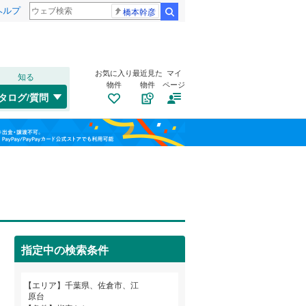
ヘルプ
橋本幹彦
検索
お気に入り
最近見た
マイ
知る
物件
物件
ページ
外房線
(
0
)
タログ/質問
成田線
(
2
)
稲毛区
臼井
(
4
(
)
30
)
福島
東金線
(
0
)
美浜区
大佐倉
(
(
6
1
)
)
栃木
群馬
山梨
総武線
(
0
)
上志津
(
5
)
船橋市
(
181
)
城
トイレ２か所
(
1
)
（
2
）
松戸市
(
129
)
中志津
太陽光発電システム
(
10
)
（
0
）
成田市
(
18
)
小湊鐵道
(
0
)
指定中の検索条件
六崎
(
3
)
旭市
(
4
)
つくばエクスプレス
(
0
)
和歌山
藤治台
(
3
)
エリア
千葉県、佐倉市、江
勝浦市
(
10
)
京成千葉線
(
0
)
原台
ユーカリが丘
(
1
)