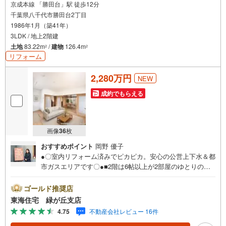
京成本線 「勝田台」駅 徒歩12分
千葉県八千代市勝田台2丁目
1986年1月（築41年）
3LDK / 地上2階建
土地
83.22m
/
建物
126.4m
2
2
リフォーム
2,280万円
NEW
成約でもらえる
画像
36
枚
おすすめポイント
岡野 優子
●〇室内リフォーム済みでピカピカ。安心の公営上下水＆都
市ガスエリアです〇●■2階は6帖以上が2部屋のゆとりの間
取り。ごろっとくつろげる和室もございます。■空室につき
スグにお引渡し可能です。
ゴールド推奨店
東海住宅 緑が丘支店
4.75
不動産会社レビュー 16件