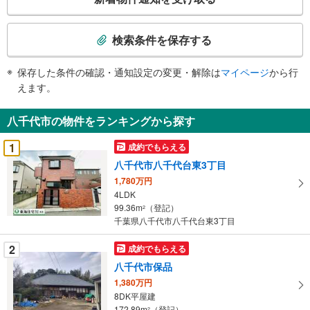
の
検
索
検索条件を保存する
条
件
保存した条件の確認・通知設定の変更・解除は
マイページ
から行
で
えます。
通
知
八千代市の物件をランキングから探す
を
受
1
成約でもらえる
け
八千代市八千代台東3丁目
取
1,780万円
る
4LDK
・
99.36m
（登記）
2
条
千葉県八千代市八千代台東3丁目
件
を
2
成約でもらえる
マ
八千代市保品
イ
1,380万円
ペ
8DK平屋建
ー
172.89m
（登記）
2