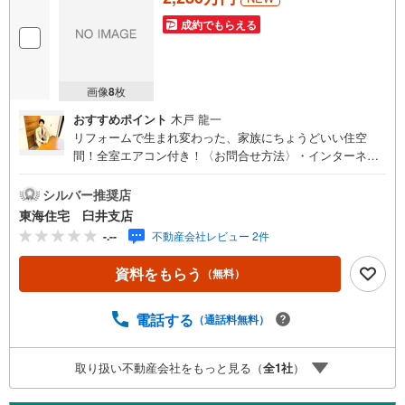
成約でもらえる
画像
8
枚
おすすめポイント
木戸 龍一
リフォームで生まれ変わった、家族にちょうどいい住空
間！全室エアコン付き！〈お問合せ方法〉・インターネッ
トで見学予約が可能です。・当日の見学をご希望の方は、
お電話でお問合せ下さい！・希望日時がありましたら備考
シルバー推奨店
欄等にご記入下さい！〈スタッフ・店舗〉・女性のスタッ
東海住宅 臼井支店
フもおります。・キッズスペース完備！DVDや絵本などを
-.--
不動産会社レビュー 2件
ご用意しております。〈ご案内〉・ご案内物件により鍵の
手配などの必要な場合がありますので、ご迷惑をお掛けし
資料をもらう
（無料）
ない為にもお早めにお問い合わせ下さいませ。・ご案内の
際は、実際の生活がイメージできるように、ご希望に合わ
せて学校やスーパー等もご案内致します。〈住宅ロー
電話する
（通話料無料）
ン〉・お客様のご希望や物件に合わせ、各種金融機関から
無理のない最適なプランをご提案致します。・諸費用・金
取り扱い不動産会社をもっと見る（
全
1
社
）
利優遇など何でもご相談下さいませ。〈その他〉・仲介に
よる売却の他、ご希望に応じて当社にて買取のご相談にも