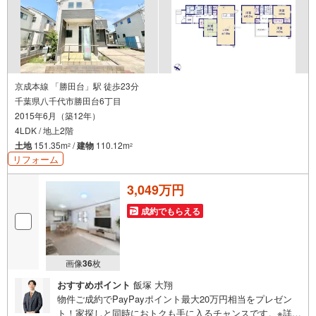
京成本線 「勝田台」駅 徒歩23分
千葉県八千代市勝田台6丁目
2015年6月（築12年）
4LDK / 地上2階
土地
151.35m
/
建物
110.12m
2
2
リフォーム
3,049万円
成約でもらえる
画像
36
枚
おすすめポイント
飯塚 大翔
物件ご成約でPayPayポイント最大20万円相当をプレゼン
ト！家探しと同時におトクも手に入るチャンスです。※詳し