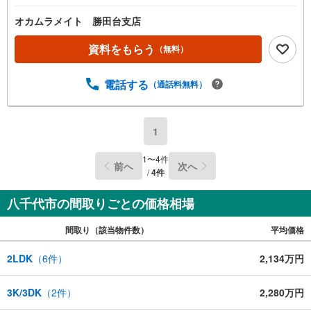
オカムラメイト 勝田台支店
資料をもらう
（無料）
電話する
（通話料無料）
1
1
〜
4
件
前へ
次へ
/
4
件
八千代市の間取りごとの価格相場
間取り（該当物件数）
平均価格
2LDK
（
6
件）
2,134万円
3K/3DK
（
2
件）
2,280万円