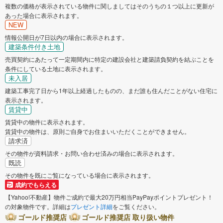
複数の価格が表示されている物件に関しましてはそのうちの１つ以上に更新が
あった場合に表示されます。
NEW
情報公開日が7日以内の場合に表示されます。
建築条件付き土地
売買契約にあたって一定期間内に特定の建設会社と建築請負契約を結ぶことを
条件にしている土地に表示されます。
未入居
建築工事完了日から1年以上経過したものの、まだ誰も住んだことがない住宅に
表示されます。
賃貸中
賃貸中の物件に表示されます。
賃貸中の物件は、原則ご自身でお住まいいただくことができません。
請求済
その物件が資料請求・お問い合わせ済みの場合に表示されます。
既読
その物件を既にご覧になっている場合に表示されます。
成約でもらえる
【Yahoo!不動産】物件ご成約で最大20万円相当PayPayポイントプレゼント！
の対象物件です。詳細は
プレゼント詳細
をご覧ください。
ゴールド推奨店
ゴールド推奨店 取り扱い物件