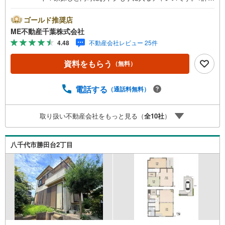
い条件は説明ページをご確認ください。『本日ご案内OK』
送迎無料！頭金なし・銀行比較＆相談可！ テレビで紹介さ
ゴールド推奨店
れた『やどかリッチ』使えます！豊かに過ごすには『イン
ME不動産千葉株式会社
テリア』家具や家電と『エクステリア』カーポートや楽し
4.48
不動産会社レビュー 25件
める庭、この充実度で変わってきます。これらを一括で購
入でき、その代金を住宅ローンに組み込むことが可能なサ
資料をもらう
（無料）
ービス、それがやどかリッチです。 頭金0円でもOK！（諸
経費含む） アフターサービス充実！「どこの銀行がいい
の？疾病ってなに？ローン組めるかな？」わからないこと
電話する
（通話料無料）
が多い家探しを丁寧にご説明致します！物件の探し方、ロ
ーンの組み方、知らないと損する税金のこと等トータルで
取り扱い不動産会社をもっと見る（
全
10
社
）
サポート致します！
八千代市勝田台2丁目