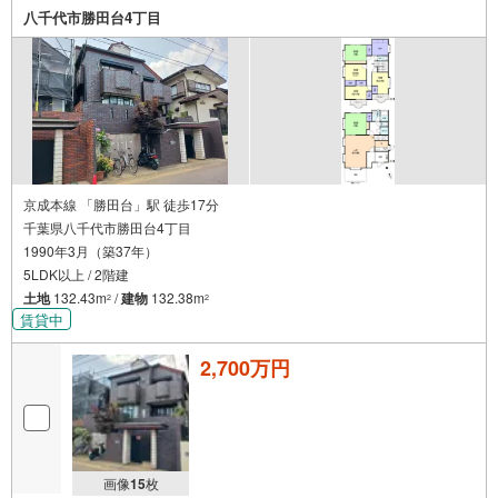
応じます。・掲載物件以外にも多数物件を揃えておりま
八千代市勝田台4丁目
す。お気軽にお問い合わせ下さいませ。
京成本線 「勝田台」駅 徒歩17分
千葉県八千代市勝田台4丁目
1990年3月（築37年）
5LDK以上 / 2階建
土地
132.43m
/
建物
132.38m
2
2
賃貸中
2,700万円
画像
15
枚