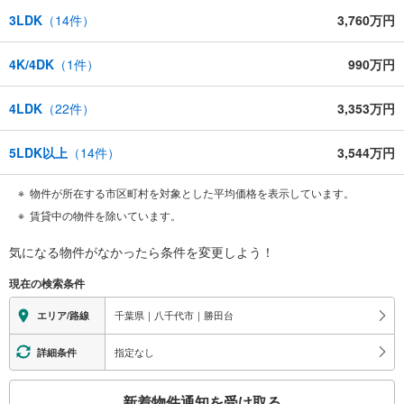
3LDK
（
14
件）
3,760万円
4K/4DK
（
1
件）
990万円
4LDK
（
22
件）
3,353万円
5LDK以上
（
14
件）
3,544万円
物件が所在する市区町村を対象とした平均価格を表示しています。
賃貸中の物件を除いています。
気になる物件がなかったら
条件を変更しよう！
現在の検索条件
千葉県｜八千代市｜勝田台
エリア/路線
指定なし
詳細条件
こ
新着物件通知を受け取る