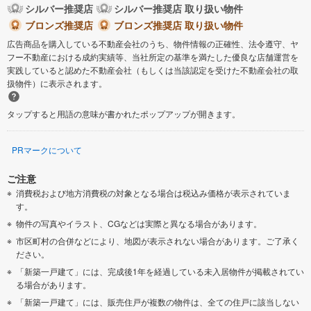
シルバー推奨店
シルバー推奨店 取り扱い物件
ブロンズ推奨店
ブロンズ推奨店 取り扱い物件
広告商品を購入している不動産会社のうち、物件情報の正確性、法令遵守、ヤ
フー不動産における成約実績等、当社所定の基準を満たした優良な店舗運営を
実践していると認めた不動産会社（もしくは当該認定を受けた不動産会社の取
扱物件）に表示されます。
タップすると用語の意味が書かれたポップアップが開きます。
PRマークについて
ご注意
消費税および地方消費税の対象となる場合は税込み価格が表示されていま
す。
物件の写真やイラスト、CGなどは実際と異なる場合があります。
市区町村の合併などにより、地図が表示されない場合があります。ご了承く
ださい。
「新築一戸建て」には、完成後1年を経過している未入居物件が掲載されてい
る場合があります。
「新築一戸建て」には、販売住戸が複数の物件は、全ての住戸に該当しない