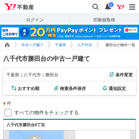
Yahoo!不動産
検索
通知
i
ログイン
ID新規取得
中古一戸建て
千葉県
八千代市
勝田台の物件一覧
八千代市勝田台の中古一戸建て
千葉県｜八千代市｜勝田台
条件変更
おすすめ順
検索条件保存
通知設定
4
件
すべての物件をチェックする
八千代市勝田台6丁目