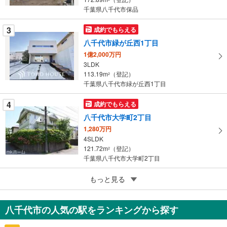
千葉県八千代市保品
ジ
に
3
成約でもらえる
保
八千代市緑が丘西1丁目
存
す
1億2,000万円
3LDK
る
113.19m
（登記）
2
千葉県八千代市緑が丘西1丁目
4
成約でもらえる
八千代市大学町2丁目
1,280万円
4SLDK
121.72m
（登記）
2
千葉県八千代市大学町2丁目
4
もっと見る
成約でもらえる
八千代市下高野
2,980万円
八千代市の人気の駅をランキングから探す
2SLDK
81.15m
2