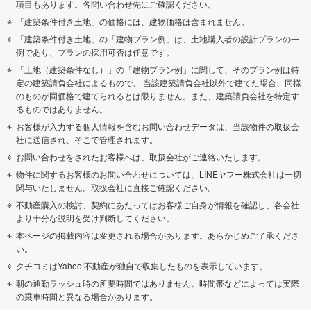
項目もあります。各問い合わせ先にご確認ください。
「建築条件付き土地」の価格には、建物価格は含まれません。
「建築条件付き土地」の「建物プラン例」は、土地購入者の設計プランの一
例であり、プランの採用可否は任意です。
「土地（建築条件なし）」の「建物プラン例」に関して、そのプラン例は特
定の建築請負会社によるもので、 当該建築請負会社以外で建てた場合、同様
のものが同価格で建てられるとは限りません。また、建築請負会社を特定す
るものではありません。
お客様が入力する個人情報を含むお問い合わせデータは、当該物件の取扱会
社に送信され、そこで管理されます。
お問い合わせをされたお客様へは、取扱会社がご連絡いたします。
物件に関するお客様のお問い合わせについては、LINEヤフー株式会社は一切
関与いたしません。取扱会社に直接ご確認ください。
不動産購入の検討、契約にあたってはお客様ご自身が情報を確認し、各会社
より十分な説明を受け判断してください。
本ページの掲載内容は変更される場合があります。あらかじめご了承くださ
い。
クチコミはYahoo!不動産が独自で収集したものを表示しています。
朝の通勤ラッシュ時の所要時間ではありません。時間帯などによっては実際
の乗車時間と異なる場合があります。