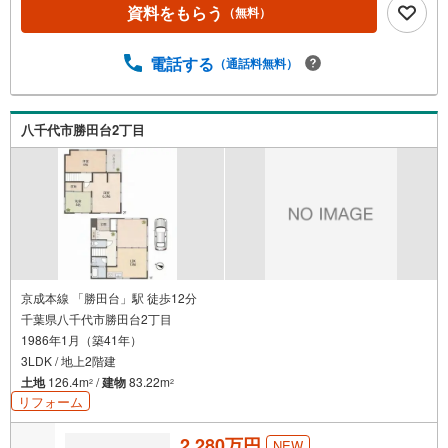
資料をもらう
（無料）
電話する
（通話料無料）
八千代市勝田台2丁目
京成本線 「勝田台」駅 徒歩12分
千葉県八千代市勝田台2丁目
1986年1月（築41年）
3LDK / 地上2階建
土地
126.4m
/
建物
83.22m
2
2
リフォーム
2,280万円
NEW