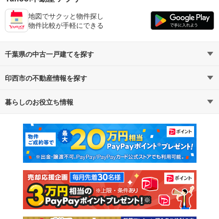
地図でサクッと物件探し
物件比較が手軽にできる
千葉県の中古一戸建てを探す
印西市の不動産情報を探す
路線・駅から探す
地域から探す
暮らしのお役立ち情報
不動産・住宅
賃貸住宅
通勤・通学時間から探す
地図から探す
マンションカタログ
教えて！住まいの先生
新築マンション
中古マンション
新築一戸建て
中古一戸建て
注文住宅
土地
売却査定