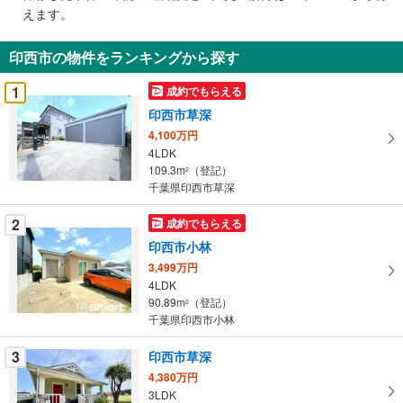
で
えます。
通
知
印西市の物件をランキングから探す
を
受
1
成約でもらえる
け
印西市草深
取
4,100万円
る
4LDK
・
109.3m
（登記）
2
条
千葉県印西市草深
件
を
2
成約でもらえる
マ
印西市小林
イ
3,499万円
ペ
4LDK
ー
90.89m
（登記）
2
千葉県印西市小林
ジ
に
3
印西市草深
保
4,380万円
存
3LDK
す