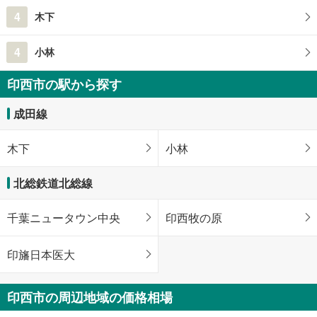
4
木下
4
小林
印西市の駅から探す
成田線
木下
小林
北総鉄道北総線
千葉ニュータウン中央
印西牧の原
印旛日本医大
印西市の周辺地域の価格相場