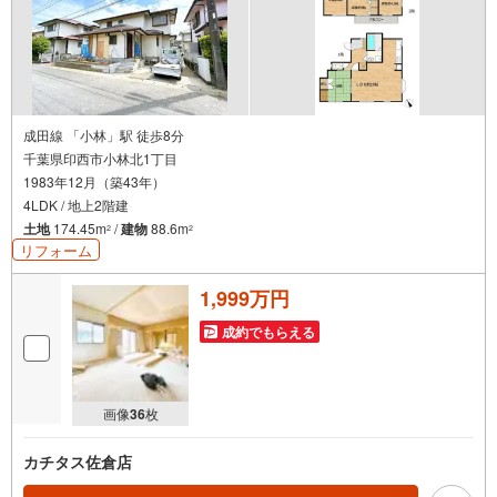
成田線 「小林」駅 徒歩8分
千葉県印西市小林北1丁目
1983年12月（築43年）
4LDK / 地上2階建
土地
174.45m
/
建物
88.6m
2
2
リフォーム
1,999万円
成約でもらえる
画像
36
枚
カチタス佐倉店