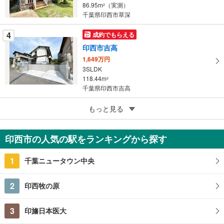
86.95m
（実測）
2
る
千葉県印西市草深
4
成約でもらえる
印西市吉高
1,649万円
3SLDK
118.44m
2
千葉県印西市吉高
5
もっと見る
成約でもらえる
印西市木下東4丁目
2,299万円
印西市の人気の駅をランキングから探す
5LDK
127.1m
（登記）
2
1
千葉ニュータウン中央
千葉県印西市木下東4丁目
2
印西牧の原
3
印旛日本医大