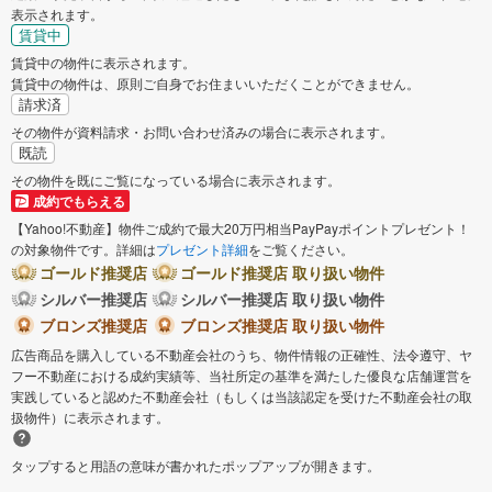
表示されます。
賃貸中
賃貸中の物件に表示されます。
賃貸中の物件は、原則ご自身でお住まいいただくことができません。
請求済
その物件が資料請求・お問い合わせ済みの場合に表示されます。
既読
その物件を既にご覧になっている場合に表示されます。
成約でもらえる
【Yahoo!不動産】物件ご成約で最大20万円相当PayPayポイントプレゼント！
の対象物件です。詳細は
プレゼント詳細
をご覧ください。
ゴールド推奨店
ゴールド推奨店 取り扱い物件
シルバー推奨店
シルバー推奨店 取り扱い物件
ブロンズ推奨店
ブロンズ推奨店 取り扱い物件
広告商品を購入している不動産会社のうち、物件情報の正確性、法令遵守、ヤ
フー不動産における成約実績等、当社所定の基準を満たした優良な店舗運営を
実践していると認めた不動産会社（もしくは当該認定を受けた不動産会社の取
扱物件）に表示されます。
タップすると用語の意味が書かれたポップアップが開きます。