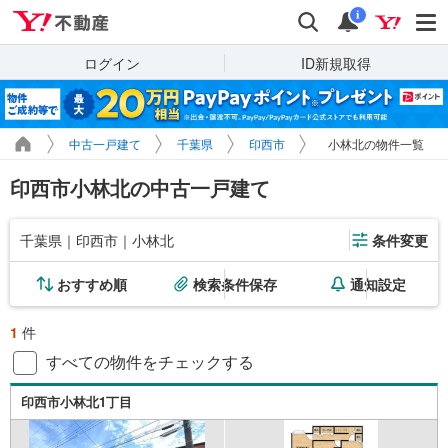
Yahoo!不動産
検索
通知
i
ログイン
ID新規取得
中古一戸建て
千葉県
印西市
小林北の物件一覧
印西市小林北の中古一戸建て
千葉県｜印西市｜小林北
条件変更
おすすめ順
検索条件保存
通知設定
1
件
すべての物件をチェックする
印西市小林北1丁目