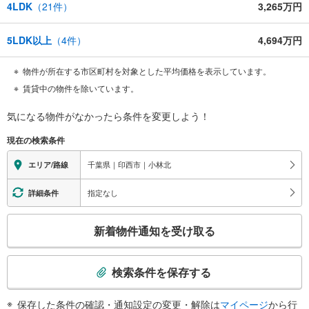
4LDK
（
21
件）
3,265万円
5LDK以上
（
4
件）
4,694万円
物件が所在する市区町村を対象とした平均価格を表示しています。
賃貸中の物件を除いています。
気になる物件がなかったら
条件を変更しよう！
現在の検索条件
千葉県｜印西市｜小林北
エリア/路線
指定なし
詳細条件
こ
新着物件通知を受け取る
の
検
索
検索条件を保存する
条
件
保存した条件の確認・通知設定の変更・解除は
マイページ
から行