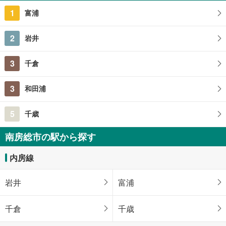
106.56m
2
1
富浦
千葉県南房総市千倉町大川
2
岩井
3
千倉
3
和田浦
5
千歳
南房総市の駅から探す
内房線
岩井
富浦
千倉
千歳