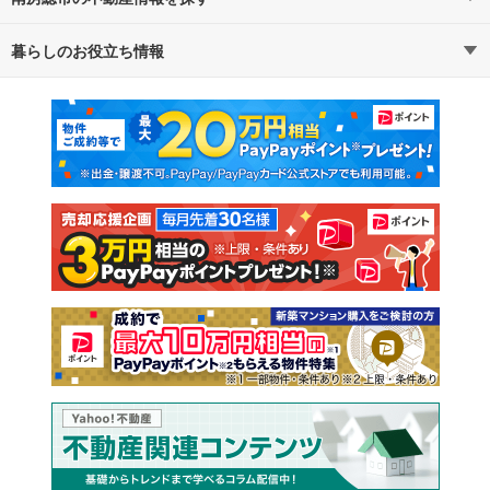
暮らしのお役立ち情報
不動産・住宅
賃貸住宅
通勤・通学時間から探す
地図から探す
マンションカタログ
教えて！住まいの先生
新築マンション
中古マンション
新築一戸建て
中古一戸建て
注文住宅
土地
売却査定