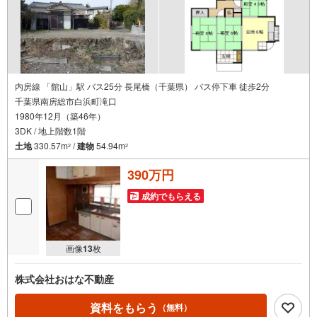
内房線 「館山」駅 バス25分 長尾橋（千葉県） バス停下車 徒歩2分
千葉県南房総市白浜町滝口
1980年12月（築46年）
3DK / 地上階数1階
土地
330.57m
/
建物
54.94m
2
2
390万円
成約でもらえる
画像
13
枚
株式会社おはな不動産
資料をもらう
（無料）