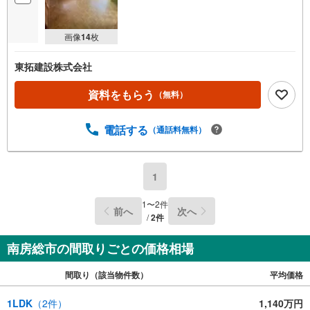
画像
14
枚
東拓建設株式会社
資料をもらう
（無料）
電話する
（通話料無料）
1
1
〜
2
件
前へ
次へ
/
2
件
南房総市の間取りごとの価格相場
間取り（該当物件数）
平均価格
1LDK
（
2
件）
1,140万円