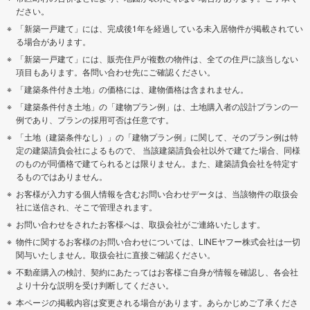
ださい。
「新築一戸建て」には、完成後1年を経過している未入居物件が掲載されてい
る場合があります。
「新築一戸建て」には、販売住戸が複数の物件は、全ての住戸に該当しない
項目もあります。各問い合わせ先にご確認ください。
「建築条件付き土地」の価格には、建物価格は含まれません。
「建築条件付き土地」の「建物プラン例」は、土地購入者の設計プランの一
例であり、プランの採用可否は任意です。
「土地（建築条件なし）」の「建物プラン例」に関して、そのプラン例は特
定の建築請負会社によるもので、 当該建築請負会社以外で建てた場合、同様
のものが同価格で建てられるとは限りません。また、建築請負会社を特定す
るものではありません。
お客様が入力する個人情報を含むお問い合わせデータは、当該物件の取扱会
社に送信され、そこで管理されます。
お問い合わせをされたお客様へは、取扱会社がご連絡いたします。
物件に関するお客様のお問い合わせについては、LINEヤフー株式会社は一切
関与いたしません。取扱会社に直接ご確認ください。
不動産購入の検討、契約にあたってはお客様ご自身が情報を確認し、各会社
より十分な説明を受け判断してください。
本ページの掲載内容は変更される場合があります。あらかじめご了承くださ