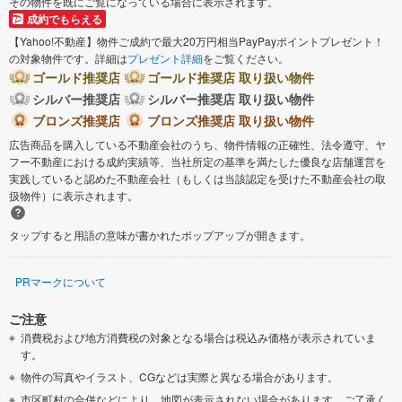
その物件を既にご覧になっている場合に表示されます。
成約でもらえる
【Yahoo!不動産】物件ご成約で最大20万円相当PayPayポイントプレゼント！
の対象物件です。詳細は
プレゼント詳細
をご覧ください。
ゴールド推奨店
ゴールド推奨店 取り扱い物件
シルバー推奨店
シルバー推奨店 取り扱い物件
ブロンズ推奨店
ブロンズ推奨店 取り扱い物件
広告商品を購入している不動産会社のうち、物件情報の正確性、法令遵守、ヤ
フー不動産における成約実績等、当社所定の基準を満たした優良な店舗運営を
実践していると認めた不動産会社（もしくは当該認定を受けた不動産会社の取
扱物件）に表示されます。
タップすると用語の意味が書かれたポップアップが開きます。
PRマークについて
ご注意
消費税および地方消費税の対象となる場合は税込み価格が表示されていま
す。
物件の写真やイラスト、CGなどは実際と異なる場合があります。
市区町村の合併などにより、地図が表示されない場合があります。ご了承く