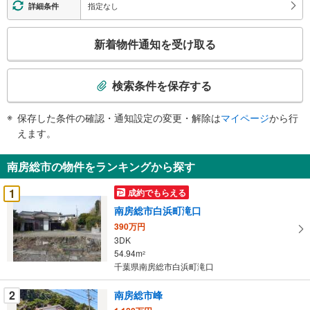
指定なし
詳細条件
こ
新着物件通知を受け取る
の
検
索
検索条件を保存する
条
件
保存した条件の確認・通知設定の変更・解除は
マイページ
から行
で
えます。
通
知
南房総市の物件をランキングから探す
を
受
1
成約でもらえる
け
南房総市白浜町滝口
取
390万円
る
3DK
・
54.94m
2
条
千葉県南房総市白浜町滝口
件
を
2
南房総市峰
マ