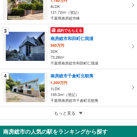
1,180万円
イ
4LDK
121.72m
（登記）
ペ
2
千葉県南房総市峰
ー
ジ
3
成約でもらえる
に
南房総市和田町仁我浦
保
390万円
存
3DK
す
73.28m
2
る
千葉県南房総市和田町仁我浦
4
南房総市千倉町北朝夷
1,300万円
1LDK
195.3m
（登記）
2
千葉県南房総市千倉町北朝夷
5
もっと見る
成約でもらえる
南房総市千倉町大川
1,250万円
南房総市の人気の駅をランキングから探す
4LDK