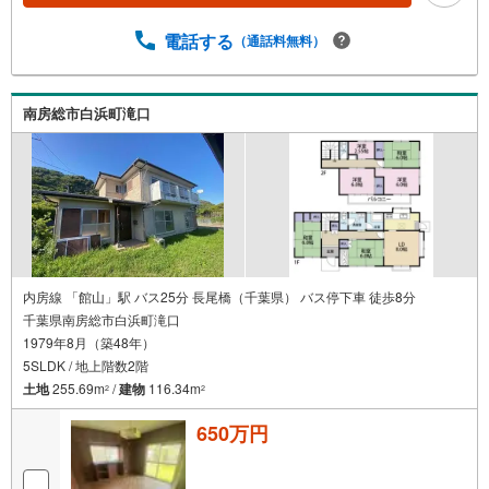
電話する
（通話料無料）
南房総市白浜町滝口
内房線 「館山」駅 バス25分 長尾橋（千葉県） バス停下車 徒歩8分
千葉県南房総市白浜町滝口
1979年8月（築48年）
5SLDK / 地上階数2階
土地
255.69m
/
建物
116.34m
2
2
650万円