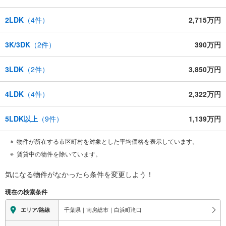
2LDK
（
4
件）
2,715万円
3K/3DK
（
2
件）
390万円
3LDK
（
2
件）
3,850万円
4LDK
（
4
件）
2,322万円
5LDK以上
（
9
件）
1,139万円
物件が所在する市区町村を対象とした平均価格を表示しています。
賃貸中の物件を除いています。
気になる物件がなかったら
条件を変更しよう！
現在の検索条件
千葉県｜南房総市｜白浜町滝口
エリア/路線