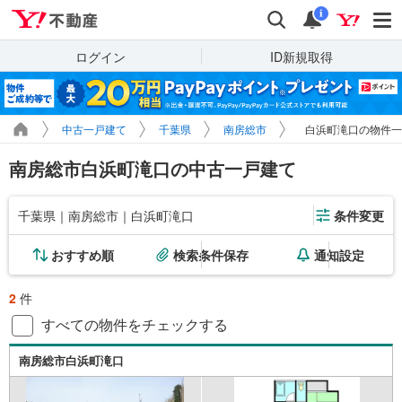
Yahoo!不動産
検索
通知
i
ログイン
ID新規取得
中古一戸建て
千葉県
南房総市
白浜町滝口の物件一
南房総市白浜町滝口の中古一戸建て
千葉県｜南房総市｜白浜町滝口
条件変更
おすすめ順
検索条件保存
通知設定
2
件
すべての物件をチェックする
南房総市白浜町滝口