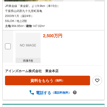
JR東金線「東金駅」より9.9km（車15分）
千葉県山武郡九十九里町真亀
2003年1月（築24年）
5SLDK / 地上2階
土地
994.95m
/
建物
147.02m
2
2
2,500万円
画像
1
枚
アインズホーム株式会社 東金本店
資料をもらう
（無料）
電話する
（通話料無料）