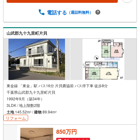
電話する
（通話料無料）
山武郡九十九里町片貝
東金線 「東金」駅 バス16分 片貝農協前 バス停下車 徒歩8分
千葉県山武郡九十九里町片貝
1992年9月（築34年）
3LDK / 地上階数2階
土地
145.52m
/
建物
89.94m
2
2
リフォーム
850万円