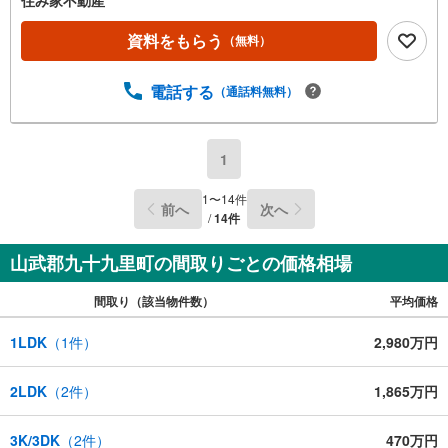
資料をもらう
（無料）
電話する
（通話料無料）
1
1
〜
14
件
前へ
次へ
/
14
件
山武郡九十九里町の間取りごとの価格相場
間取り（該当物件数）
平均価格
1LDK
（
1
件）
2,980万円
2LDK
（
2
件）
1,865万円
3K/3DK
（
2
件）
470万円