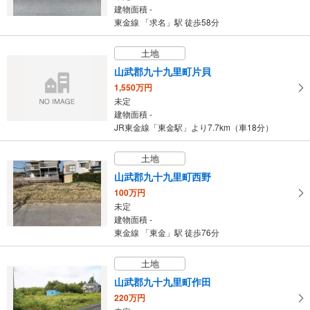
建物面積 -
東金線 「求名」駅 徒歩58分
土地
山武郡九十九里町片貝
1,550万円
未定
建物面積 -
JR東金線「東金駅」より7.7km（車18分）
土地
山武郡九十九里町西野
100万円
未定
建物面積 -
東金線 「東金」駅 徒歩76分
土地
山武郡九十九里町作田
220万円