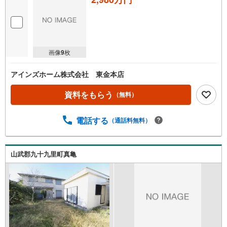
画像
9
枚
アインズホーム株式会社 東金本店
資料をもらう
（無料）
電話する
（通話料無料）
山武郡九十九里町真亀