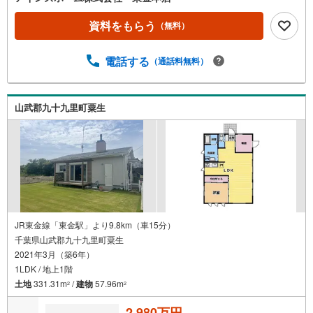
資料をもらう
（無料）
電話する
（通話料無料）
山武郡九十九里町粟生
JR東金線「東金駅」より9.8km（車15分）
千葉県山武郡九十九里町粟生
2021年3月（築6年）
1LDK / 地上1階
土地
331.31m
/
建物
57.96m
2
2
2,980万円