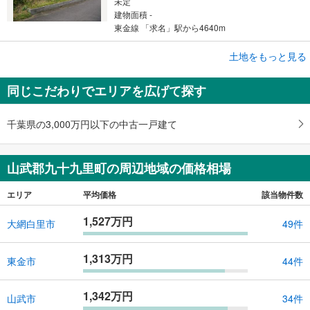
未定
建物面積 -
東金線 「求名」駅から4640m
土地をもっと見る
土地
山武郡九十九里町藤下
同じこだわりでエリアを広げて探す
45万円
未定
建物面積 -
千葉県の3,000万円以下の中古一戸建て
東金線 「東金」駅 徒歩110分
山武郡九十九里町の周辺地域の価格相場
エリア
平均価格
該当物件数
1,527万円
大網白里市
49件
1,313万円
東金市
44件
1,342万円
山武市
34件