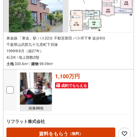
東金線 「東金」駅 バス22分 不動堂新田 バス停下車 徒歩9分
千葉県山武郡九十九里町下貝塚
1999年9月（築27年）
4LDK / 地上階数2階
土地
330.6m
/
建物
99.09m
2
2
1,100万円
成約でもらえる
画像
30
枚
リフラット株式会社
資料をもらう
（無料）