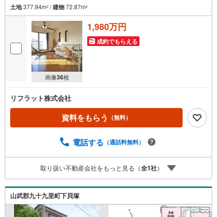
土地
377.94m
/
建物
72.87m
2
2
1,980万円
成約でもらえる
画像
36
枚
リフラット株式会社
資料をもらう
（無料）
電話する
（通話料無料）
取り扱い不動産会社をもっと見る（
全
1
社
）
山武郡九十九里町下貝塚