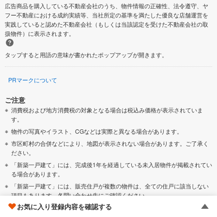
広告商品を購入している不動産会社のうち、物件情報の正確性、法令遵守、ヤ
フー不動産における成約実績等、当社所定の基準を満たした優良な店舗運営を
実践していると認めた不動産会社（もしくは当該認定を受けた不動産会社の取
扱物件）に表示されます。
タップすると用語の意味が書かれたポップアップが開きます。
PRマークについて
ご注意
消費税および地方消費税の対象となる場合は税込み価格が表示されていま
す。
物件の写真やイラスト、CGなどは実際と異なる場合があります。
市区町村の合併などにより、地図が表示されない場合があります。ご了承く
ださい。
「新築一戸建て」には、完成後1年を経過している未入居物件が掲載されてい
る場合があります。
「新築一戸建て」には、販売住戸が複数の物件は、全ての住戸に該当しない
項目もあります。各問い合わせ先にご確認ください。
お気に入り登録内容を確認する
「建築条件付き土地」の価格には、建物価格は含まれません。