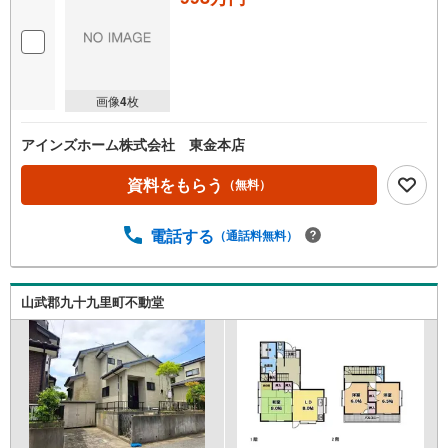
画像
4
枚
アインズホーム株式会社 東金本店
資料をもらう
（無料）
電話する
（通話料無料）
山武郡九十九里町不動堂