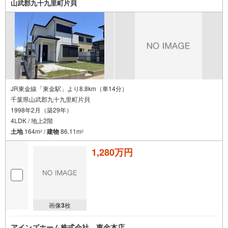
山武郡九十九里町片貝
JR東金線「東金駅」より8.8km（車14分）
千葉県山武郡九十九里町片貝
1998年2月（築29年）
4LDK / 地上2階
土地
164m
/
建物
86.11m
2
2
1,280万円
画像
3
枚
アインズホーム株式会社 東金本店