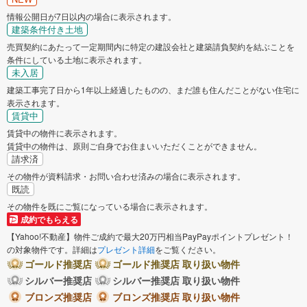
情報公開日が7日以内の場合に表示されます。
建築条件付き土地
売買契約にあたって一定期間内に特定の建設会社と建築請負契約を結ぶことを
条件にしている土地に表示されます。
未入居
建築工事完了日から1年以上経過したものの、まだ誰も住んだことがない住宅に
表示されます。
賃貸中
賃貸中の物件に表示されます。
賃貸中の物件は、原則ご自身でお住まいいただくことができません。
請求済
その物件が資料請求・お問い合わせ済みの場合に表示されます。
既読
その物件を既にご覧になっている場合に表示されます。
成約でもらえる
【Yahoo!不動産】物件ご成約で最大20万円相当PayPayポイントプレゼント！
の対象物件です。詳細は
プレゼント詳細
をご覧ください。
ゴールド推奨店
ゴールド推奨店 取り扱い物件
シルバー推奨店
シルバー推奨店 取り扱い物件
ブロンズ推奨店
ブロンズ推奨店 取り扱い物件