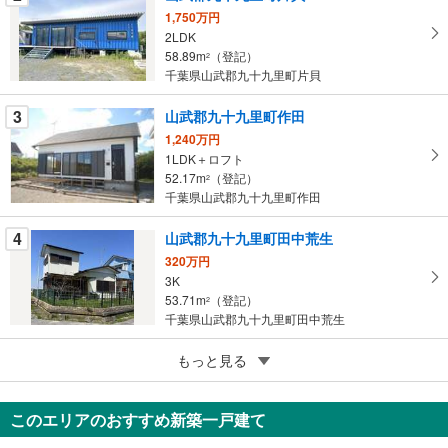
マ
1,750万円
イ
2LDK
58.89m
（登記）
ペ
2
千葉県山武郡九十九里町片貝
ー
ジ
3
山武郡九十九里町作田
に
1,240万円
保
1LDK＋ロフト
存
52.17m
（登記）
2
す
千葉県山武郡九十九里町作田
る
4
山武郡九十九里町田中荒生
320万円
3K
53.71m
（登記）
2
千葉県山武郡九十九里町田中荒生
5
山武郡九十九里町粟生
もっと見る
2,980万円
1LDK
このエリアのおすすめ新築一戸建て
57.96m
（登記）
2
千葉県山武郡九十九里町粟生