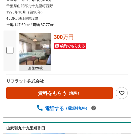
千葉県山武郡九十九里町西野
1990年10月（築36年）
4LDK / 地上階数2階
土地
147.69m
/
建物
87.77m
2
2
300万円
成約でもらえる
画像
29
枚
リフラット株式会社
資料をもらう
（無料）
電話する
（通話料無料）
山武郡九十九里町作田