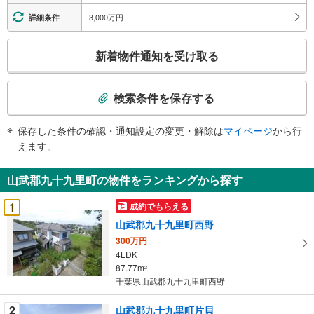
す
3,000万円
詳細条件
る
こ
情
新着物件通知を受け取る
の
報
検
索
検索条件を保存する
条
件
保存した条件の確認・通知設定の変更・解除は
マイページ
から行
で
えます。
通
知
山武郡九十九里町の物件をランキングから探す
を
受
1
成約でもらえる
け
山武郡九十九里町西野
取
300万円
る
4LDK
・
87.77m
2
条
千葉県山武郡九十九里町西野
件
を
2
山武郡九十九里町片貝