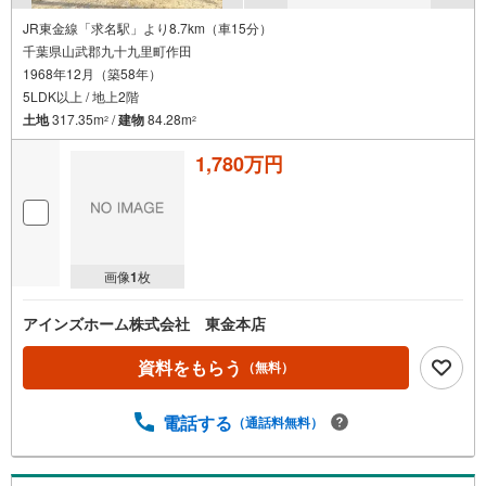
JR東金線「求名駅」より8.7km（車15分）
千葉県山武郡九十九里町作田
1968年12月（築58年）
5LDK以上 / 地上2階
土地
317.35m
/
建物
84.28m
2
2
1,780万円
画像
1
枚
アインズホーム株式会社 東金本店
資料をもらう
（無料）
電話する
（通話料無料）