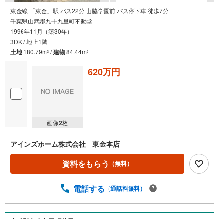
東金線 「東金」駅 バス22分 山脇学園前 バス停下車 徒歩7分
千葉県山武郡九十九里町不動堂
1996年11月（築30年）
3DK / 地上1階
土地
180.79m
/
建物
84.44m
2
2
620万円
画像
2
枚
アインズホーム株式会社 東金本店
資料をもらう
（無料）
電話する
（通話料無料）