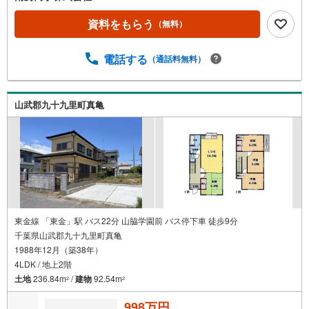
資料をもらう
（無料）
電話する
（通話料無料）
山武郡九十九里町真亀
東金線 「東金」駅 バス22分 山脇学園前 バス停下車 徒歩9分
千葉県山武郡九十九里町真亀
1988年12月（築38年）
4LDK / 地上2階
土地
236.84m
/
建物
92.54m
2
2
998万円