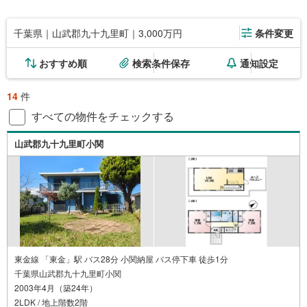
千葉県｜山武郡九十九里町｜3,000万円
条件変更
おすすめ順
検索条件保存
通知設定
14
件
すべての物件をチェックする
山武郡九十九里町小関
東金線 「東金」駅 バス28分 小関納屋 バス停下車 徒歩1分
千葉県山武郡九十九里町小関
2003年4月（築24年）
2LDK / 地上階数2階