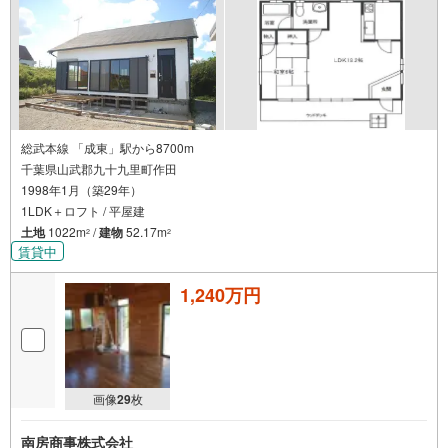
総武本線 「成東」駅から8700m
千葉県山武郡九十九里町作田
1998年1月（築29年）
1LDK＋ロフト / 平屋建
土地
1022m
/
建物
52.17m
2
2
賃貸中
1,240万円
画像
29
枚
南房商事株式会社