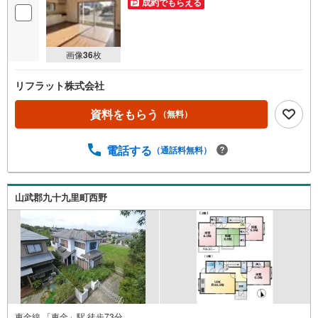
成約でもらえる
画像
36
枚
リフラット株式会社
資料をもらう
（無料）
電話する
（通話料無料）
山武郡九十九里町西野
東金線 「東金」駅 徒歩73分