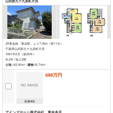
山武郡九十九里町片貝
JR東金線「東金駅」より7.0km（車11分）
千葉県山武郡九十九里町片貝
1991年2月（築36年）
4LDK / 地上2階
土地
162.95m
/
建物
92.74m
2
2
688万円
画像
4
枚
アインズホーム株式会社 東金本店