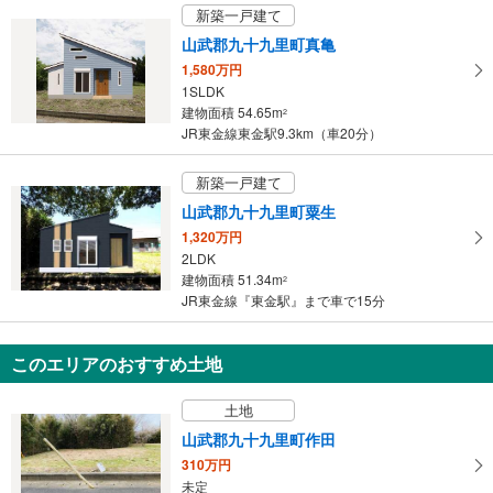
新築一戸建て
山武郡九十九里町真亀
1,580万円
1SLDK
建物面積 54.65m
2
JR東金線東金駅9.3km（車20分）
新築一戸建て
山武郡九十九里町粟生
1,320万円
2LDK
建物面積 51.34m
2
JR東金線『東金駅』まで車で15分
このエリアのおすすめ土地
土地
山武郡九十九里町作田
310万円
未定