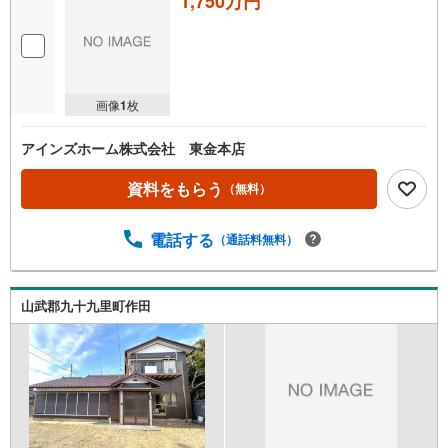
1,750万円
画像
1
枚
アインズホーム株式会社 東金本店
資料をもらう
（無料）
電話する
（通話料無料）
山武郡九十九里町作田