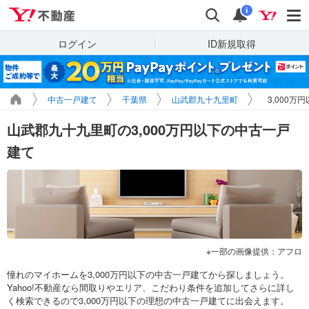
Yahoo!不動産
検索
通知
i
ログイン
ID新規取得
中古一戸建て
千葉県
山武郡九十九里町
3,000万
山武郡九十九里町の3,000万円以下の中古一戸
建て
一部の画像提供：アフロ
憧れのマイホームを3,000万円以下の中古一戸建てから探しましょう。
Yahoo!不動産なら間取りやエリア、こだわり条件を追加してさらに詳し
く検索できるので3,000万円以下の理想の中古一戸建てに出会えます。