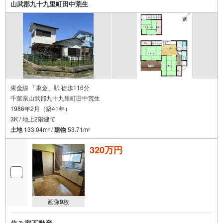
山武郡九十九里町田中荒生
東金線 「東金」駅 徒歩116分
千葉県山武郡九十九里町田中荒生
1986年2月（築41年）
3K / 地上2階建て
土地
133.04m
/
建物
53.71m
2
2
320万円
画像
9
枚
住み家不動産