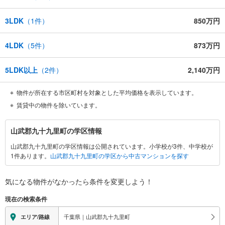
3LDK
（
1
件）
850万円
4LDK
（
5
件）
873万円
5LDK以上
（
2
件）
2,140万円
物件が所在する市区町村を対象とした平均価格を表示しています。
賃貸中の物件を除いています。
山
山武郡九十九里町の学区情報
武
山武郡九十九里町の学区情報は公開されています。小学校が3件、中学校が
郡
1件あります。
山武郡九十九里町の学区から中古マンションを探す
九
十
九
気になる物件がなかったら
条件を変更しよう！
里
現在の検索条件
町
に
千葉県｜山武郡九十九里町
エリア/路線
関