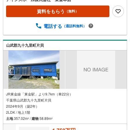
資料をもらう
（無料）
電話する
（通話料無料）
山武郡九十九里町片貝
JR東金線「東金駅」より9.7km（車22分）
千葉県山武郡九十九里町片貝
2024年9月（築2年）
2LDK / 地上1階
土地
357.02m
/
建物
58.89m
2
2