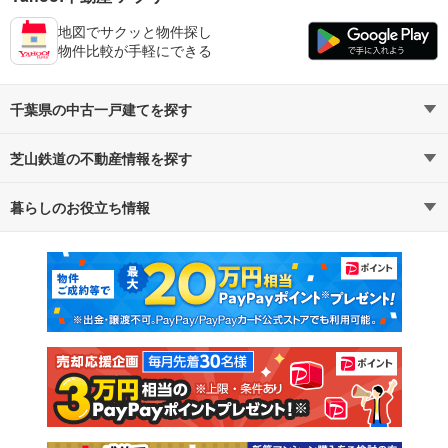
地図でサクッと物件探し
物件比較が手軽にできる
千葉県の中古一戸建てを探す
芝山鉄道の不動産情報を探す
路線・駅から探す
地域から探す
暮らしのお役立ち情報
不動産・住宅
賃貸住宅
通勤・通学時間から探す
地図から探す
マンションカタログ
教えて！住まいの先生
新築マンション
中古マンション
新築一戸建て
中古一戸建て
注文住宅
土地
売却査定