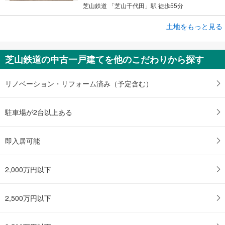
芝山鉄道 「芝山千代田」駅 徒歩55分
土地をもっと見る
土地
香取郡多古町飯笹
100万円
芝山鉄道の中古一戸建てを他のこだわりから探す
未定
建物面積 -
芝山鉄道 「芝山千代田」駅 徒歩61分
リノベーション・リフォーム済み（予定含む）
駐車場が2台以上ある
即入居可能
2,000万円以下
2,500万円以下