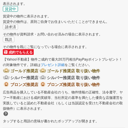
表示されます。
賃貸中
鎌ケ谷市
君津市
賃貸中の物件に表示されます。
賃貸中の物件は、原則ご自身でお住まいいただくことができません。
富津市
浦安市
請求済
その物件が資料請求・お問い合わせ済みの場合に表示されます。
既読
四街道市
袖ケ浦市
その物件を既にご覧になっている場合に表示されます。
成約でもらえる
八街市
印西市
【Yahoo!不動産】物件ご成約で最大20万円相当PayPayポイントプレゼント！
の対象物件です。詳細は
プレゼント詳細
をご覧ください。
白井市
富里市
ゴールド推奨店
ゴールド推奨店 取り扱い物件
シルバー推奨店
シルバー推奨店 取り扱い物件
ブロンズ推奨店
ブロンズ推奨店 取り扱い物件
南房総市
匝瑳市
広告商品を購入している不動産会社のうち、物件情報の正確性、法令遵守、ヤ
フー不動産における成約実績等、当社所定の基準を満たした優良な店舗運営を
香取市
山武市
実践していると認めた不動産会社（もしくは当該認定を受けた不動産会社の取
扱物件）に表示されます。
いすみ市
大網白里市
タップすると用語の意味が書かれたポップアップが開きます。