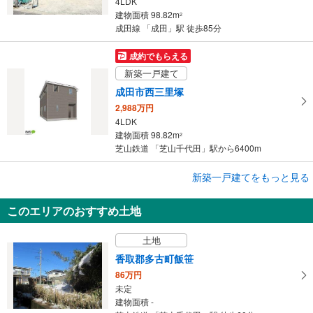
4LDK
建物面積 98.82m
2
成田線 「成田」駅 徒歩85分
成約でもらえる
新築一戸建て
成田市西三里塚
2,988万円
4LDK
建物面積 98.82m
2
芝山鉄道 「芝山千代田」駅から6400m
成約でもらえる
新築一戸建てをもっと見る
新築一戸建て
このエリアのおすすめ土地
成田市西三里塚
2,988万円
土地
4LDK
建物面積 97.2m
2
香取郡多古町飯笹
芝山鉄道 「芝山千代田」駅から6400m
86万円
未定
建物面積 -