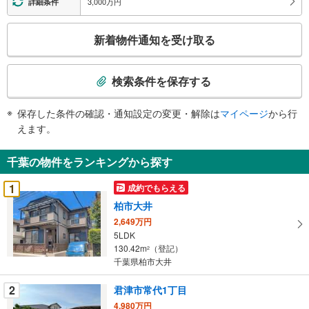
3,000万円
詳細条件
こ
新着物件通知を受け取る
の
検
索
検索条件を保存する
条
件
保存した条件の確認・通知設定の変更・解除は
マイページ
から行
で
えます。
通
知
千葉の物件をランキングから探す
を
受
1
成約でもらえる
け
柏市大井
取
2,649万円
る
5LDK
・
130.42m
（登記）
2
条
千葉県柏市大井
件
を
2
君津市常代1丁目
マ
4,980万円