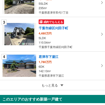
イ
5SLDK
235m
ペ
2
千葉県君津市常代1丁目
ー
ジ
3
成約でもらえる
に
千葉市緑区刈田子町
保
4,480万円
存
5LDK
す
110.54m
2
る
千葉県千葉市緑区刈田子町
4
君津市下湯江
1,780万円
6DK
142.13m
2
千葉県君津市下湯江
5
もっと見る
成約でもらえる
成田市寺台
5,380万円
このエリアのおすすめ新築一戸建て
6DK