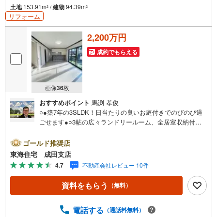
土地
153.91m
/
建物
94.39m
2
2
リフォーム
2,200万円
成約でもらえる
画像
36
枚
おすすめポイント
馬渕 孝俊
○●築7年の3SLDK！日当たりの良いお庭付きでのびのび過
ごせます●○3帖の広々ランドリールーム、全居室収納付き
でお片付けも楽々！家計と環境に優しいオール電化住宅で
す！《東海住宅 成田支店の特徴》●他の物件もご案内可能
ゴールド推奨店
です、気になる物件まとめてご紹介いたします●この街を知
東海住宅 成田支店
り尽くしたプロだから、「買う」も「売る」も強い。初め
4.7
不動産会社レビュー 10件
ての購入でも、住み替えでも、地域密着55年の東海住宅が
トータルサポート！本日、明日内覧ご希望の方はお電話が
資料をもらう
（無料）
スムーズです【通話料無料】是非、お気軽にお問い合わせ
ください！
電話する
（通話料無料）