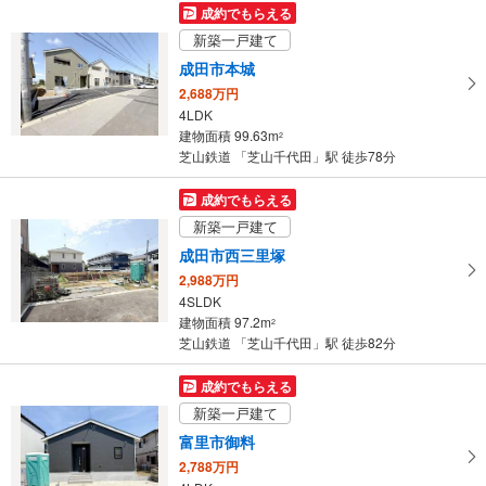
144.46m
（登記）
2
成約でもらえる
千葉県成田市寺台
新築一戸建て
成田市本城
2,688万円
4LDK
建物面積 99.63m
2
芝山鉄道 「芝山千代田」駅 徒歩78分
成約でもらえる
新築一戸建て
成田市西三里塚
2,988万円
4SLDK
建物面積 97.2m
2
芝山鉄道 「芝山千代田」駅 徒歩82分
成約でもらえる
新築一戸建て
富里市御料
2,788万円