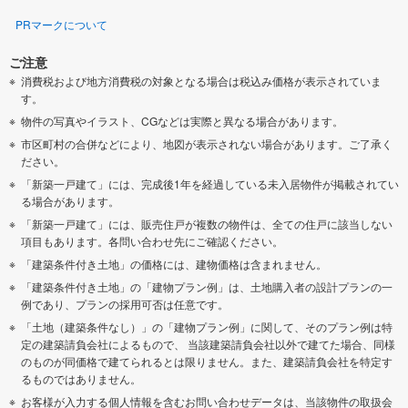
印旛郡酒々井町
印旛郡栄町
PRマークについて
香取郡東庄町
山武郡九十九里町
ご注意
消費税および地方消費税の対象となる場合は税込み価格が表示されていま
す。
山武郡芝山町
山武郡横芝光町
物件の写真やイラスト、CGなどは実際と異なる場合があります。
市区町村の合併などにより、地図が表示されない場合があります。ご了承く
長生郡一宮町
長生郡睦沢町
ださい。
「新築一戸建て」には、完成後1年を経過している未入居物件が掲載されてい
長生郡長生村
長生郡白子町
る場合があります。
「新築一戸建て」には、販売住戸が複数の物件は、全ての住戸に該当しない
長生郡長柄町
項目もあります。各問い合わせ先にご確認ください。
夷隅郡大多喜町
「建築条件付き土地」の価格には、建物価格は含まれません。
「建築条件付き土地」の「建物プラン例」は、土地購入者の設計プランの一
夷隅郡御宿町
安房郡鋸南町
例であり、プランの採用可否は任意です。
「土地（建築条件なし）」の「建物プラン例」に関して、そのプラン例は特
定の建築請負会社によるもので、 当該建築請負会社以外で建てた場合、同様
のものが同価格で建てられるとは限りません。また、建築請負会社を特定す
るものではありません。
お客様が入力する個人情報を含むお問い合わせデータは、当該物件の取扱会