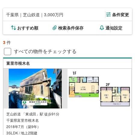
千葉県｜芝山鉄道｜3,000万円
条件変更
おすすめ順
検索条件保存
通知設定
3
件
すべての物件をチェックする
富里市根木名
芝山鉄道 「東成田」駅 徒歩91分
千葉県富里市根木名
2018年7月（築9年）
3SLDK / 地上2階建