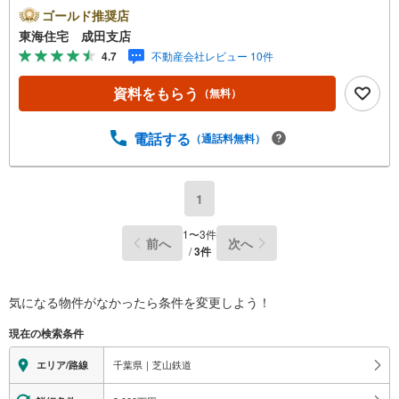
環境は閑静な住宅街ならでは。《東海住宅 成田支店の特
ゴールド推奨店
徴》●他の物件もご案内可能です、気になる物件まとめてご
東海住宅 成田支店
紹介いたします●この街を知り尽くしたプロだから、「買
4.7
不動産会社レビュー 10件
う」も「売る」も強い。初めての購入でも、住み替えで
も、地域密着55年の東海住宅がトータルサポート！本日、
資料をもらう
（無料）
明日内覧ご希望の方はお電話がスムーズです【通話料無
料】是非、お気軽にお問い合わせください！
電話する
（通話料無料）
1
1
〜
3
件
前へ
次へ
/
3
件
気になる物件がなかったら
条件を変更しよう！
現在の検索条件
千葉県｜芝山鉄道
エリア/路線