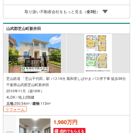
取り扱い不動産会社をもっと見る（
全
3
社
）
山武郡芝山町新井田
芝山鉄道 「芝山千代田」駅 バス14分 風和里しばやま バス停下車 徒歩36分
千葉県山武郡芝山町新井田
2010年11月（築16年）
4LDK / 地上2階建
土地
250.54m
/
建物
113m
2
2
リフォーム
1,980万円
成約でもらえる