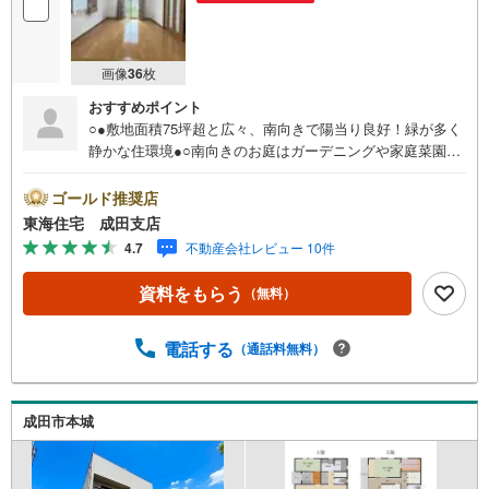
画像
36
枚
おすすめポイント
○●敷地面積75坪超と広々、南向きで陽当り良好！緑が多く
静かな住環境●○南向きのお庭はガーデニングや家庭菜園も
楽しめる広さです！室内ハウスクリーニング済みで綺麗で
す、ぜひ一度現地をご覧下さい
ゴールド推奨店
東海住宅 成田支店
4.7
不動産会社レビュー 10件
資料をもらう
（無料）
電話する
（通話料無料）
成田市本城