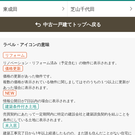
船橋市
館山市
東成田
芝山千代田
木更津市
松戸市
中古一戸建てトップへ戻る
野田市
茂原市
ラベル・アイコンの意味
成田市
佐倉市
リフォーム
リノベーション・リフォーム済み（予定含む）の物件に表示されます。
東金市
旭市
価格更新
価格の更新があった物件です。
複数の価格が表示されている物件に関しましてはそのうちの１つ以上に更新が
習志野市
柏市
あった場合に表示されます。
NEW
勝浦市
市原市
情報公開日が7日以内の場合に表示されます。
建築条件付き土地
売買契約にあたって一定期間内に特定の建設会社と建築請負契約を結ぶことを
流山市
八千代市
条件にしている土地に表示されます。
未入居
我孫子市
鴨川市
建築工事完了日から1年以上経過したものの、まだ誰も住んだことがない住宅に