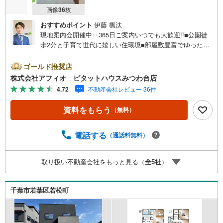
画像
36
枚
おすすめポイント
伊藤 楓汰
現地案内会開催中‥365日ご案内いつでも大歓迎!!■公園徒
歩2分と子育て世代に嬉しい住環境■部屋数豊富でゆったり
暮らせる4LDK■新規リフォーム！綺麗なお部屋で新生活を
始められます■全居室6帖以上のゆとりあるプライベート空
ゴールド推奨店
間を確保■南道路につき陽当たり良好■小さなお子様のいる
株式会社アフィオ ピタットハウスみつわ台店
ご家庭に嬉しい寛ぎの和室■開放的な吹抜■2部屋から出入
4.72
不動産会社レビュー 36件
り出来る広々バルコニー●お客様の笑顔のために。・* 千
葉県の不動産のことなら株式会社アフィオにお任せくださ
資料をもらう
（無料）
い！● お客様の一生の宝物になるお家探しの、心強いパー
トナーになれるよう全力でサポート致します！ご見学やご
相談には迅速にご対応致します！お気軽にお問合せ下さい
電話する
（通話料無料）
ませ！・豊富な物件数で、ご希望のお家探しが楽々できま
す。・売却のご相談も秘密厳守でスピーディーに対応。‥
取り扱い不動産会社をもっと見る（
全
5
社
）
株式会社アフィオで今すぐ検索‥
千葉市若葉区若松町