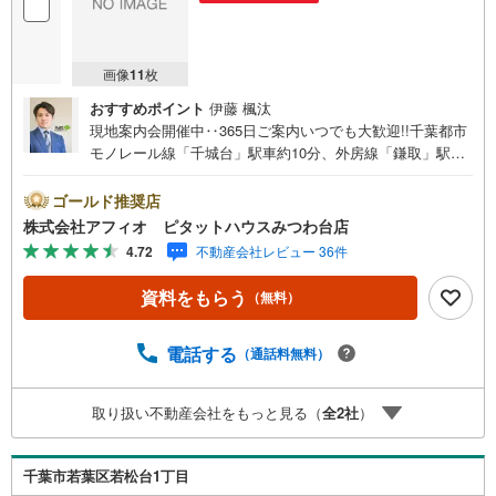
画像
11
枚
おすすめポイント
伊藤 楓汰
現地案内会開催中‥365日ご案内いつでも大歓迎!!千葉都市
モノレール線「千城台」駅車約10分、外房線「鎌取」駅車
約12分3LDKのリフォーム戸建■家族でゆったり過ごせるLD
K広々19帖以上■リビング全体を見渡せるカウンターキッチ
ゴールド推奨店
ン■小さなお子様のいるご家庭や急な来客に！寛ぎの和室2
株式会社アフィオ ピタットハウスみつわ台店
か所■陽当たりの良い南向きのお家■全居室6帖以上のゆと
4.72
不動産会社レビュー 36件
りある間取り■全居室収納有り！お部屋がスッキリ片付きま
す■カースペースあり●お客様の笑顔のために。・* 千葉県
資料をもらう
（無料）
の不動産のことなら株式会社アフィオにお任せください！●
お客様の一生の宝物になるお家探しの、心強いパートナ
ーになれるよう全力でサポート致します！ご見学やご相談
電話する
（通話料無料）
には迅速にご対応致します！お気軽にお問合せ下さいま
せ！・豊富な物件数で、ご希望のお家探しが楽々できま
取り扱い不動産会社をもっと見る（
全
2
社
）
す。・売却のご相談も秘密厳守でスピーディーに対応。
千葉市若葉区若松台1丁目