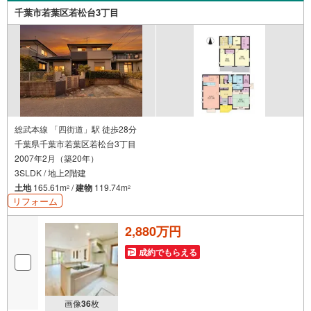
千葉市若葉区若松台3丁目
総武本線 「四街道」駅 徒歩28分
千葉県千葉市若葉区若松台3丁目
2007年2月（築20年）
3SLDK / 地上2階建
土地
165.61m
/
建物
119.74m
2
2
リフォーム
2,880万円
成約でもらえる
画像
36
枚