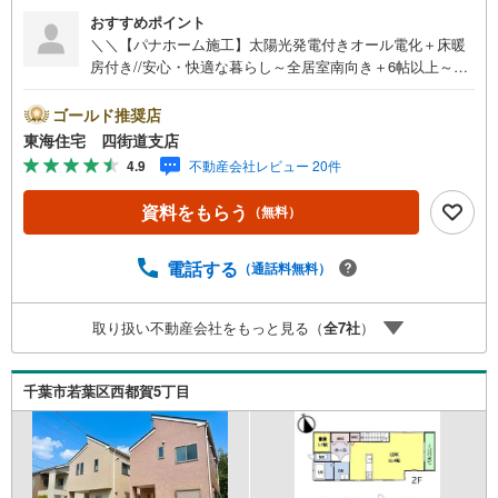
おすすめポイント
＼＼【パナホーム施工】太陽光発電付きオール電化＋床暖
房付き//安心・快適な暮らし～全居室南向き＋6帖以上～陽
光が差し込みゆとりある間取り【売却相談もお気軽にご相
談下さい】地域密着で50年以上歩んできた東海住宅にお任
ゴールド推奨店
せください。充実の売却サービスでサポートいたします。
東海住宅 四街道支店
不動産の売買をはじめ、相続問題、空き家、空き地問題、
4.9
不動産会社レビュー 20件
ローンの支払いに関するお悩み、お住み替えなどさまざま
な問題を解決いたします。【営業時間】9:30-18:30この時
資料をもらう
（無料）
間帯はお電話でのお問い合わせのほうがスムーズにご対応
できます！お気軽にご連絡ください！《東海住宅四街道支
店の特徴》●地域密着！どうぞ安心してお任せください！お
電話する
（通話料無料）
客様の夢やご希望をおきかせください。豊富な地元情報と
経験豊かな専門スタッフが、責任をもって全力でお客様の
取り扱い不動産会社をもっと見る（
全
7
社
）
「住まい」探しのお手伝いをいたします。
千葉市若葉区西都賀5丁目