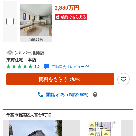
を
2,880万円
マ
イ
成約でもらえる
ペ
ー
ジ
画像
36
枚
に
保
シルバー推奨店
存
東海住宅 本店
す
5.0
不動産会社レビュー 6件
る
資料をもらう
（無料）
電話する
（通話料無料）
千葉市若葉区大宮台5丁目