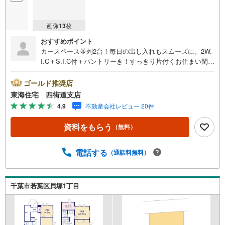
画像
13
枚
おすすめポイント
カースペース並列2台！毎日の出し入れもスムーズに。2W.
I.C＋S.I.C付＋パントリーき！すっきり片付くお住まい閑静
な住宅街でのんびりスローライフが叶う住環境【売却相談
もお気軽にご相談下さい】地域密着で50年以上歩んできた
ゴールド推奨店
東海住宅にお任せください。充実の売却サービスでサポー
東海住宅 四街道支店
トいたします。不動産の売買をはじめ、相続問題、空き
4.9
不動産会社レビュー 20件
家、空き地問題、ローンの支払いに関するお悩み、お住み
替えなどさまざまな問題を解決いたします。【営業時間】
資料をもらう
（無料）
9:30-18:30この時間帯はお電話でのお問い合わせのほうが
スムーズにご対応できます！お気軽にご連絡ください！
《東海住宅四街道支店の特徴》●地域密着！どうぞ安心して
電話する
（通話料無料）
お任せください！お客様の夢やご希望をおきかせくださ
い。豊富な地元情報と経験豊かな専門スタッフが、責任を
もって全力でお客様の「住まい」探しのお手伝いをいたし
千葉市若葉区貝塚1丁目
ます。