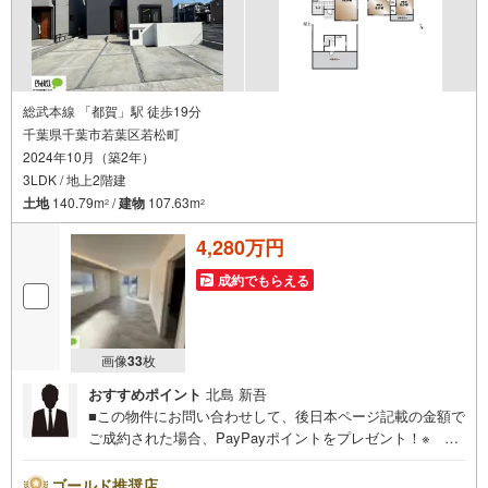
総武本線 「都賀」駅 徒歩19分
千葉県千葉市若葉区若松町
2024年10月（築2年）
3LDK / 地上2階建
土地
140.79m
/
建物
107.63m
2
2
4,280万円
成約でもらえる
画像
33
枚
おすすめポイント
北島 新吾
■この物件にお問い合わせして、後日本ページ記載の金額で
ご成約された場合、PayPayポイントをプレゼント！※ 条
件等の詳細は 説明ページをご覧ください。現地案内会開催
中‥365日ご案内いつでも大歓迎!!■LDK広々18帖！家族み
ゴールド推奨店