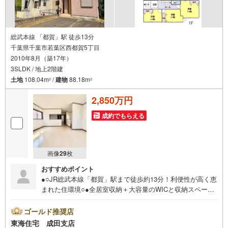
総武本線 「都賀」駅 徒歩13分
千葉県千葉市若葉区西都賀5丁目
2010年8月（築17年）
3SLDK / 地上2階建
土地
108.04m
/
建物
88.18m
2
2
2,850万円
成約でもらえる
画像
29
枚
おすすめポイント
●○JR総武本線「都賀」駅まで徒歩約13分！利便性が高く恵
まれた住環境○●全居室収納＋大容量のWICと収納スペース
充実！スーパー、コンビニも徒歩10分圏内と近く周辺環境
充実！《東海住宅 成田支店の特徴》●他の物件もご案内可
ゴールド推奨店
能です、気になる物件まとめてご紹介いたします●この街を
東海住宅 成田支店