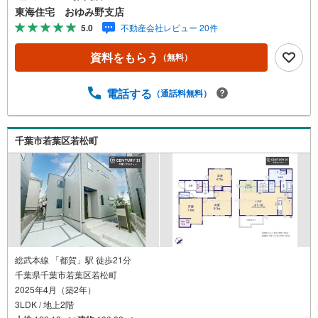
東海住宅 おゆみ野支店
5.0
不動産会社レビュー 20件
資料をもらう
（無料）
電話する
（通話料無料）
千葉市若葉区若松町
総武本線 「都賀」駅 徒歩21分
千葉県千葉市若葉区若松町
2025年4月（築2年）
3LDK / 地上2階