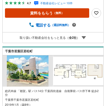
知り尽くしたプロだから、「買う」も「売る」も強い。初
4.7
不動産会社レビュー 10件
めての購入でも、住み替えでも、地域密着55年の東海住宅
がトータルサポート！本日、明日内覧ご希望の方はお電話
資料をもらう
（無料）
がスムーズです【通話料無料】是非、お気軽にお問い合わ
せください！
電話する
（通話料無料）
取り扱い不動産会社をもっと見る（
全
2
社
）
千葉市若葉区若松町
総武本線 「都賀」駅 バス14分 千葉四街道線 自衛隊前 バス停下車 徒歩2
分
千葉県千葉市若葉区若松町
2019年1月（築8年）