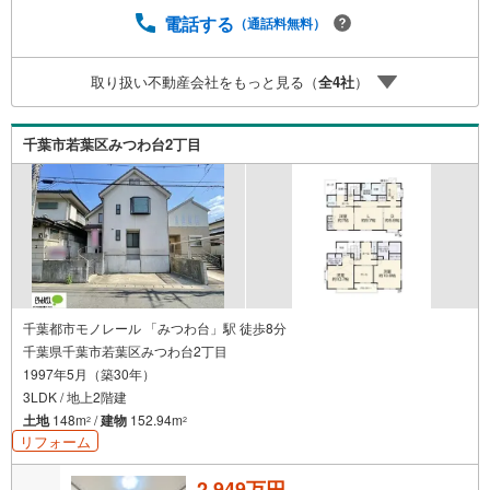
の？疾病ってなに？ローン組めるかな？」わからないこと
電話する
（通話料無料）
が多い家探しを丁寧にご説明致します！物件の探し方、ロ
ーンの組み方、知らないと損する税金のこと等トータルで
取り扱い不動産会社をもっと見る（
全
4
社
）
サポート致します！
千葉市若葉区みつわ台2丁目
千葉都市モノレール 「みつわ台」駅 徒歩8分
千葉県千葉市若葉区みつわ台2丁目
1997年5月（築30年）
3LDK / 地上2階建
土地
148m
/
建物
152.94m
2
2
リフォーム
2,949万円