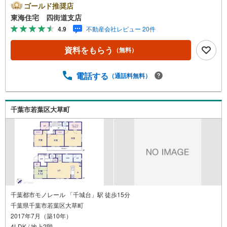
30この時間帯はお電話でのお問い合わせのほうがスムーズ
ゴールド推奨店
にご対応できます！お気軽にご連絡ください！《東海住宅
東海住宅 四街道支店
四街道支店の特徴》●地域密着！どうぞ安心してお任せくだ
4.9
不動産会社レビュー 20件
さい！お客様の夢やご希望をおきかせください。豊富な地
元情報と経験豊かな専門スタッフが、責任をもって全力で
資料をもらう
（無料）
お客様の「住まい」探しのお手伝いをいたします。
電話する
（通話料無料）
千葉市若葉区大草町
千葉都市モノレール 「千城台」駅 徒歩15分
千葉県千葉市若葉区大草町
2017年7月（築10年）
4LDK / 地上2階