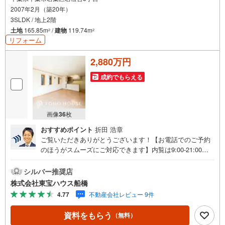
2007年2月（築20年）
3SLDK / 地上2階
土地
165.85m
/
建物
119.74m
2
2
リフォーム
2,880万円
成約でもらえる
画像
36
枚
おすすめポイント
折田 浩章
ご覧いただきありがとうございます！【お電話でのご予約
のほうがスムーズにご対応できます】内覧は9:00-21:00ま
で可。●インターネット予約で当日見学が可能です●（1）
［室内・現地を見学する］をクリック（2）本日～4日以内
シルバー推奨店
をご希望の方は「ご要望・ご質問欄」に希望日時をご記入
株式会社東宝ハウス船橋
ください！《東宝ハウス船橋のこだわり》スタッフ一同、
4.77
不動産会社レビュー 9件
すべてのお客様に対して、自分の家族や仲の良い友人に対
するときと同じ気持ちで接客させていただいています。お
資料をもらう
（無料）
客様ひとりひとりが理想の住宅と出会い、住宅ローンやそ