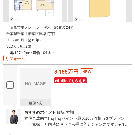
千葉都市モノレール 「桜木」駅 徒歩24分
千葉県千葉市若葉区貝塚1丁目
2007年9月（築19年）
3LDK / 地上2階
土地
167.42m
/
建物
106.3m
2
2
リフォーム
3,199万円
NEW
成約でもらえる
画像
7
枚
おすすめポイント
飯塚 大翔
物件ご成約でPayPayポイント最大20万円相当をプレゼン
ト！家探しと同時におトクも手に入るチャンスです。※詳し
い条件は説明ページをご確認ください。『本日ご案内OK』