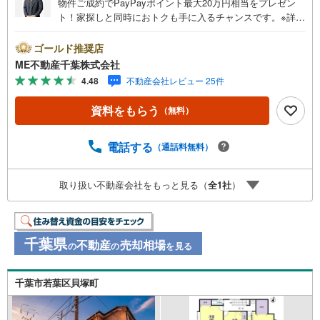
物件ご成約でPayPayポイント最大20万円相当をプレゼン
ト！家探しと同時におトクも手に入るチャンスです。※詳し
い条件は説明ページをご確認ください。『本日ご案内OK』
送迎無料！頭金なし・銀行比較＆相談可！ テレビで紹介さ
ゴールド推奨店
れた『やどかリッチ』使えます！豊かに過ごすには『イン
ME不動産千葉株式会社
テリア』家具や家電と『エクステリア』カーポートや楽し
4.48
不動産会社レビュー 25件
める庭、この充実度で変わってきます。これらを一括で購
入でき、その代金を住宅ローンに組み込むことが可能なサ
資料をもらう
（無料）
ービス、それがやどかリッチです。 頭金0円でもOK！（諸
経費含む） アフターサービス充実！「どこの銀行がいい
の？疾病ってなに？ローン組めるかな？」わからないこと
電話する
（通話料無料）
が多い家探しを丁寧にご説明致します！物件の探し方、ロ
ーンの組み方、知らないと損する税金のこと等トータルで
取り扱い不動産会社をもっと見る（
全
1
社
）
サポート致します！
千葉県
不動産
売却相場
の
の
を見る
千葉市若葉区貝塚町