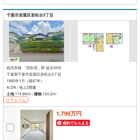
千葉市若葉区若松台3丁目
総武本線 「四街道」駅 徒歩30分
千葉県千葉市若葉区若松台3丁目
1980年1月（築47年）
4LDK / 地上2階建
土地
174.86m
/
建物
124.2m
2
2
リフォーム
1,799万円
成約でもらえる