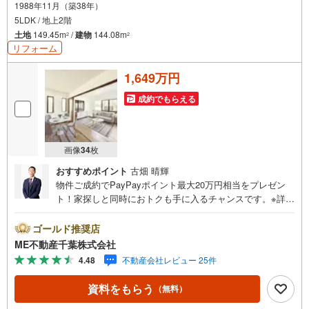
1988年11月（築38年）
5LDK / 地上2階
土地
149.45m
/
建物
144.08m
2
2
リフォーム
1,649万円
成約でもらえる
画像
34
枚
おすすめポイント
古畑 晴輝
物件ご成約でPayPayポイント最大20万円相当をプレゼン
ト！家探しと同時におトクも手に入るチャンスです。※詳し
い条件は説明ページをご確認ください。『本日ご案内OK』
送迎無料！頭金なし・銀行比較＆相談可！ テレビで紹介さ
ゴールド推奨店
れた『やどかリッチ』使えます！豊かに過ごすには『イン
ME不動産千葉株式会社
テリア』家具や家電と『エクステリア』カーポートや楽し
4.48
不動産会社レビュー 25件
める庭、この充実度で変わってきます。これらを一括で購
入でき、その代金を住宅ローンに組み込むことが可能なサ
資料をもらう
（無料）
ービス、それがやどかリッチです。 頭金0円でもOK！（諸
経費含む） アフターサービス充実！「どこの銀行がいい