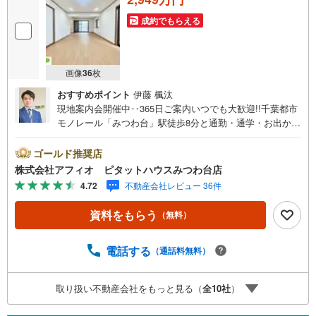
成約でもらえる
画像
36
枚
おすすめポイント
伊藤 楓汰
現地案内会開催中‥365日ご案内いつでも大歓迎!!千葉都市
モノレール「みつわ台」駅徒歩8分と通勤・通学・お出かけ
に便利小・中学校徒歩10分圏内とお子様の通学も安心周辺
環境充実！お買い物も楽々■新規リフォーム！綺麗なお部屋
ゴールド推奨店
で新生活を始められます■全居室6帖以上のゆとりあるプラ
株式会社アフィオ ピタットハウスみつわ台店
イベート空間を確保■タンスいらずでスッキリ片付く大容量
4.72
不動産会社レビュー 36件
ウォークインクローゼット2か所■玄関上部吹抜けの家！
「ただいま！」の声が元気に響き渡ります●お客様の笑顔の
資料をもらう
（無料）
ために。・* 千葉県の不動産のことなら株式会社アフィオ
にお任せください！● お客様の一生の宝物になるお家探し
の、心強いパートナーになれるよう全力でサポート致しま
電話する
（通話料無料）
す！ご見学やご相談には迅速にご対応致します！お気軽に
お問合せ下さいませ！・豊富な物件数で、ご希望のお家探
取り扱い不動産会社をもっと見る（
全
10
社
）
しが楽々できます。・売却のご相談も秘密厳守でスピーデ
ィーに対応。‥株式会社アフィオで今すぐ検索‥