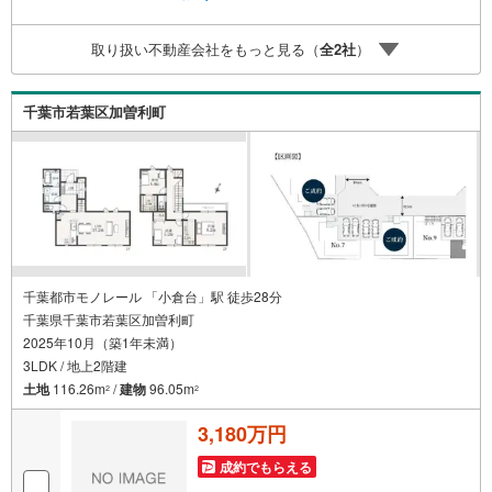
が多い家探しを丁寧にご説明致します！物件の探し方、ロ
ーンの組み方、知らないと損する税金のこと等トータルで
取り扱い不動産会社をもっと見る（
全
2
社
）
サポート致します！
千葉市若葉区加曽利町
千葉都市モノレール 「小倉台」駅 徒歩28分
千葉県千葉市若葉区加曽利町
2025年10月（築1年未満）
3LDK / 地上2階建
土地
116.26m
/
建物
96.05m
2
2
3,180万円
成約でもらえる