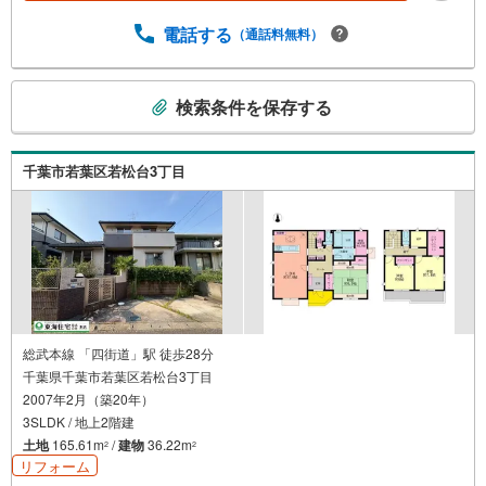
の他のサービスの内容にもご満足いただき、ご納得される
まで、お付き合いをさせていただきます。
電話する
（通話料無料）
こ
検索条件を保存する
の
検
索
千葉市若葉区若松台3丁目
条
件
で
通
知
を
受
け
総武本線 「四街道」駅 徒歩28分
千葉県千葉市若葉区若松台3丁目
取
2007年2月（築20年）
る
3SLDK / 地上2階建
・
土地
165.61m
/
建物
36.22m
2
2
条
リフォーム
件