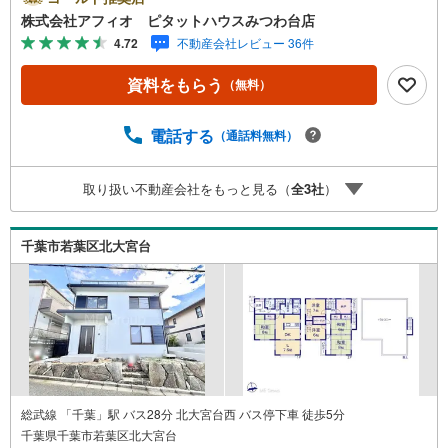
んなでのんびり寛げます■家族とお話ししながら楽しく料理
株式会社アフィオ ピタットハウスみつわ台店
できるカウンターキッチン■全居室6帖以上とゆとりあるプ
4.72
不動産会社レビュー 36件
ライベート空間を確保■タンスいらずでスッキリ片付くウォ
ークインクローゼット■開放感溢れるスカイバルコニー！プ
資料をもらう
（無料）
ールやガーデニングなど楽しみ広がります■ベビーカーなど
の収納に便利なシューズクローク・豊富な物件数で、ご希
望のお家探しが楽々できます。・売却のご相談も秘密厳守
電話する
（通話料無料）
でスピーディーに対応。‥株式会社アフィオで今すぐ検
索‥●お客様の笑顔のために。・* 千葉県の不動産のこと
取り扱い不動産会社をもっと見る（
全
3
社
）
なら株式会社アフィオにお任せください！● お客様の一生
の宝物になるお家探しの、心強いパートナーになれるよう
全力でサポート致します！ご見学やご相談には迅速にご対
千葉市若葉区北大宮台
応致します！お気軽にお問合せ下さいませ！
総武線 「千葉」駅 バス28分 北大宮台西 バス停下車 徒歩5分
千葉県千葉市若葉区北大宮台