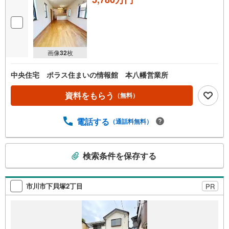
画像
32
枚
中央住宅 ポラス住まいの情報館 本八幡営業所
資料をもらう
（無料）
電話する
（通話料無料）
こ
検索条件を保存する
の
検
索
市川市下貝塚2丁目
PR
条
件
で
通