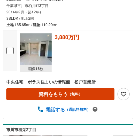
千葉県市川市柏井町3丁目
2014年9月（築12年）
3SLDK / 地上2階
土地
165.65m
/
建物
110.29m
2
2
3,880万円
画像
16
枚
中央住宅 ポラス住まいの情報館 松戸営業所
資料をもらう
（無料）
電話する
（通話料無料）
市川市福栄2丁目