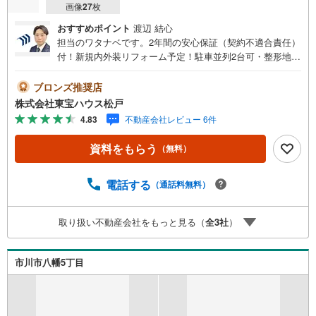
画像
27
枚
おすすめポイント
渡辺 結心
担当のワタナベです。2年間の安心保証（契約不適合責任）
付！新規内外装リフォーム予定！駐車並列2台可・整形地！
本日ご相談できます！■ご予約いただくとご見学がスムーズ
です！【営業時間9:00～21:00】ご見学希望のお客様:右上
ブロンズ推奨店
の「室内・現地を見学する」をクリックして下さい。資料
株式会社東宝ハウス松戸
請求希望のお客様:右上の「資料をもらう」をクリックして
4.83
不動産会社レビュー 6件
下さい。【東宝ハウス松戸のポイント】（1）不動産のご提
案から資金計画・ライフシミュレーションのご相談・無理
資料をもらう
（無料）
のないライフプラン、提携による低金利住宅ローンのご提
案、購入前に知る「購入後の家族の生活」を「未来カレン
ダー」で見える化します。（2）ご購入後から始まる「専属
電話する
（通話料無料）
FPによるファイナンシャルライフサポート」・漠然とした
キャッシュフローのグラフ化、効果的な生命保険の見直
取り扱い不動産会社をもっと見る（
全
3
社
）
し、繰り上げ返済の効果的なタイミングなどご提案させて
頂きます。
市川市八幡5丁目