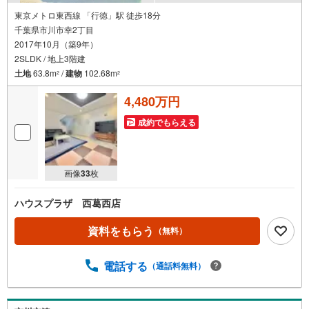
東京メトロ東西線 「行徳」駅 徒歩18分
千葉県市川市幸2丁目
2017年10月（築9年）
2SLDK / 地上3階建
土地
63.8m
/
建物
102.68m
2
2
4,480万円
成約でもらえる
画像
33
枚
ハウスプラザ 西葛西店
資料をもらう
（無料）
電話する
（通話料無料）