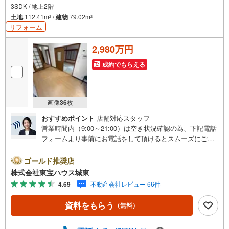
3SDK / 地上2階
土地
112.41m
/
建物
79.02m
2
2
リフォーム
2,980万円
成約でもらえる
画像
36
枚
おすすめポイント
店舗対応スタッフ
営業時間内（9:00～21:00）は空き状況確認の為、下記電話
フォームより事前にお電話をして頂けるとスムーズにご案
内ができます。▽TOHO HOUSE CLUB▽現時点の未来
カレンダーの作成▽ご購入後もお客様の人生のパートナー
ゴールド推奨店
として暮らしの「安心」を守り続けます。【Yahoo！ 不動
株式会社東宝ハウス城東
産キャンペーン対象店舗】当店で物件を成約するとPayPay
4.69
不動産会社レビュー 66件
ボーナスライトがもらえる「Yahoo！ 不動産 物件ご成約キ
ャンペーン」の対象になります。「資料をもらう」「見学
資料をもらう
（無料）
予約をする」ボタンからお問い合わせください。※必ずYah
oo！ JAPAN IDでログインしてください。※PayPayボーナ