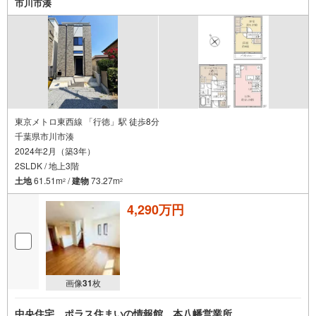
市川市湊
東京メトロ東西線 「行徳」駅 徒歩8分
千葉県市川市湊
2024年2月（築3年）
2SLDK / 地上3階
土地
61.51m
/
建物
73.27m
2
2
4,290万円
画像
31
枚
中央住宅 ポラス住まいの情報館 本八幡営業所