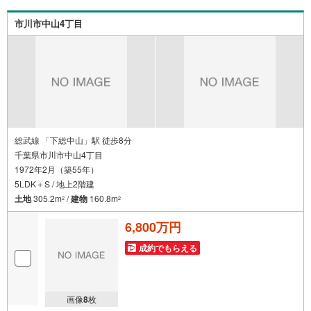
大歓迎です！年間8000棟以上の限定物件を発表しているオ
ープンハウスだから出会える物件が多数ございます。ぜひ
市川市中山4丁目
お気軽にご連絡・ご相談ください！※限定物件:当社のみ、
もしくは当社を含めた数社でのみご紹介可能なオープンハ
ウス・ディベロップメントの物件
総武線 「下総中山」駅 徒歩8分
千葉県市川市中山4丁目
1972年2月（築55年）
5LDK＋S / 地上2階建
土地
305.2m
/
建物
160.8m
2
2
6,800万円
成約でもらえる
画像
8
枚