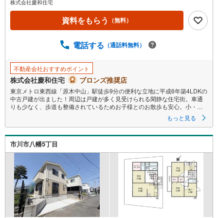
株式会社慶和住宅
資料をもらう
（無料）
電話する
（通話料無料）
不動産会社おすすめポイント
株式会社慶和住宅
ブロンズ推奨店
東京メトロ東西線「原木中山」駅徒歩9分の便利な立地に平成6年築4LDKの
中古戸建が出ました！周辺は戸建が多く見受けられる閑静な住宅街。車通
りも少なく、歩道も整備されているためお子様とのお散歩も安心。小・中
学校、幼稚園、保育園は徒歩10分以内で子育てにもおすすめの立地です。
もっと見る
物件は全室二面採光、南西向きバルコニーの4LDK！ご自身の好みに合わせ
て自由にリフォームや建て替えをされたり、収益物件として賃貸に出され
るなど使用用途も多岐に渡る物件です。
市川市八幡5丁目
▼ご予約頂くとご見学がスムーズです！
【営業時間9:00～20:00（火9:00～18:00）】
上記時間はお電話が繋がりやすくなっております。
人気の物件はお問合せが集中する為、お電話を頂くとスムーズにご案内出
来ます！
【慶和住宅について】
市川、船橋、松戸を中心に不動産・住宅情報［一戸建て（新築・中古）・
土地・マンション・事業用］を多数取り扱っています！