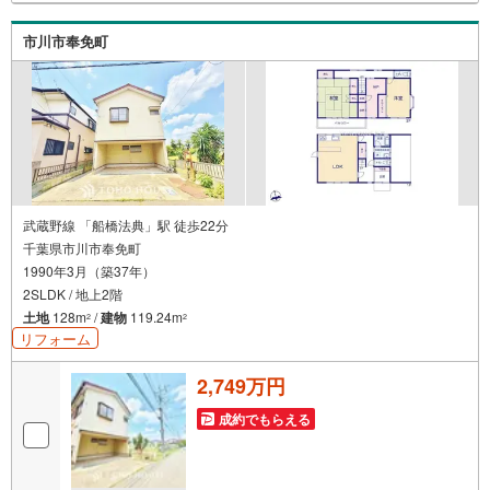
市川市奉免町
武蔵野線 「船橋法典」駅 徒歩22分
千葉県市川市奉免町
1990年3月（築37年）
2SLDK / 地上2階
土地
128m
/
建物
119.24m
2
2
リフォーム
2,749万円
成約でもらえる