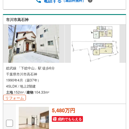
電話する
（通話料無料）
市川市高石神
総武線 「下総中山」駅 徒歩6分
千葉県市川市高石神
1990年4月（築37年）
4SLDK / 地上2階建
土地
152m
/
建物
104.33m
2
2
リフォーム
5,480万円
成約でもらえる