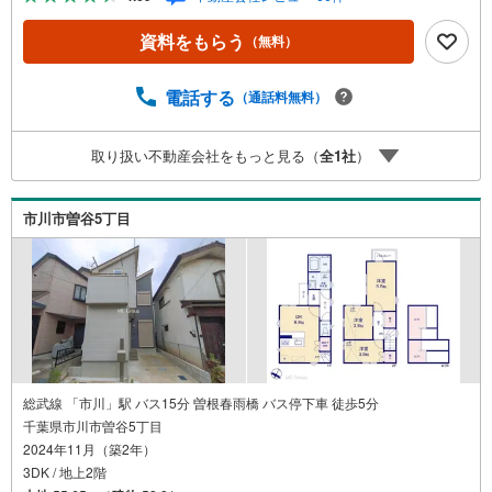
ボーナスライトがもらえる「Yahoo！ 不動産 物件ご成約キ
ャンペーン」の対象になります。「資料をもらう」「見学
資料をもらう
（無料）
予約をする」ボタンからお問い合わせください。※必ずYah
oo！ JAPAN IDでログインしてください。※PayPayボーナ
スライトは出金と譲渡はできません。ご案内・詳細な資料
電話する
（通話料無料）
のご請求はお気軽にどうぞ♪お電話でのお問い合わせも常
時受け付けております！■頭金0円からのご購入可能です■
取り扱い不動産会社をもっと見る（
全
1
社
）
（諸費用もOK）お気軽にお問い合わせください。
市川市曽谷5丁目
総武線 「市川」駅 バス15分 曽根春雨橋 バス停下車 徒歩5分
千葉県市川市曽谷5丁目
2024年11月（築2年）
3DK / 地上2階