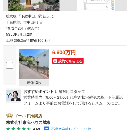
総武線 「下総中山」駅 徒歩8分
千葉県市川市中山4丁目
1972年2月（築55年）
5SLDK / 地上2階
土地
305.2m
/
建物
160.8m
2
2
6,800万円
成約でもらえる
画像
13
枚
おすすめポイント
店舗対応スタッフ
営業時間内（9:00～21:00）は空き状況確認の為、下記電話
フォームより事前にお電話をして頂けるとスムーズにご案
内ができます。▽TOHO HOUSE CLUB▽現時点の未来
カレンダーの作成▽ご購入後もお客様の人生のパートナー
ゴールド推奨店
として暮らしの「安心」を守り続けます。【Yahoo！ 不動
株式会社東宝ハウス城東
産キャンペーン対象店舗】当店で物件を成約するとPayPay
4.69
不動産会社レビュー 66件