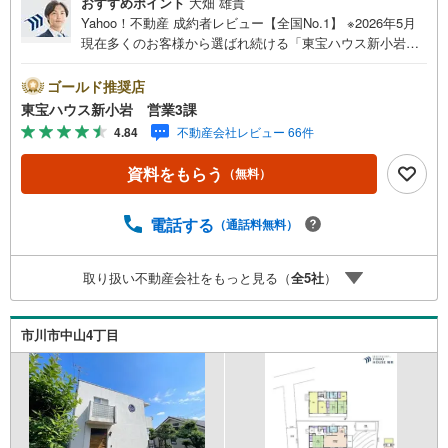
おすすめポイント
大畑 雄貴
Yahoo！不動産 成約者レビュー【全国No.1】 ※2026年5月
現在多くのお客様から選ばれ続ける「東宝ハウス新小岩」
が、圧倒的な実力でお住まい探しをサポートします！■本日
見学OK■営業時間内（9:00～20:00）はお電話でのご連絡が
ゴールド推奨店
スムーズです。ご自宅への送迎・最寄駅でのお待ち合わせ
東宝ハウス新小岩 営業3課
等、お気軽にご相談ください。 選ばれる3つの「圧倒的メ
4.84
不動産会社レビュー 66件
リット」 （1）【業界最低水準の提携住宅ローン】「他社
で断られた」「借入がある」方も独自審査で多数承認！優
資料をもらう
（無料）
遇金利と各種手数料0円でお得に。（2）【未来カレンダー
で資金の不安ゼロへ】専用ソフトで将来の家計を無料シミ
ュレーション。「月々いくらなら安心か」をプロが明確に
電話する
（通話料無料）
します。（3）【ご購入後の生涯サポート】売って終わりで
はありません。専属FPがお引渡し後も一生涯お守りしま
取り扱い不動産会社をもっと見る（
全
5
社
）
す。 Yahoo！不動産キャンペーン対象店舗 当店でのご成約
でPayPayボーナスがもらえるキャンペーン対象です！※必
ずYahoo！ JAPAN IDでログインの上お問い合わせくださ
市川市中山4丁目
い。