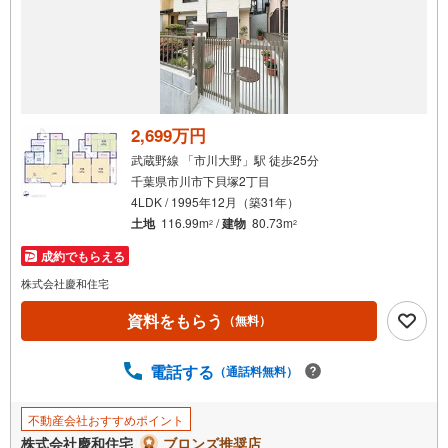
知
を
受
け
取
る
2,699万円
・
武蔵野線 「市川大野」駅 徒歩25分
条
千葉県市川市下貝塚2丁目
件
4LDK / 1995年12月（築31年）
を
土地
116.99m
/
建物
80.73m
2
2
マ
成約でもらえる
イ
ペ
株式会社慶和住宅
ー
資料をもらう
（無料）
ジ
に
電話する
保
（通話料無料）
存
す
不動産会社おすすめポイント
る
株式会社慶和住宅
ブロンズ推奨店