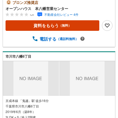
絡ください！現地を見学される場合は「室内・現地を見学
ブロンズ推奨店
する（無料）」ボタンよりご希望の日時をご記入いただけ
オープンハウス 本八幡営業センター
ますとスムーズにご案内が可能です。◎現地のご案内につ
-.--
不動産会社レビュー 4件
いて・平日や夜遅い時間帯もご案内が可能 ※定休日を除
く・経験豊富なスタッフが物件詳細を丁寧にご説明いたし
資料をもらう
（無料）
ます。・車でご自宅や最寄り駅等、ご指定の場所まで送迎
します。・チャイルドシートのご用意ございます。◎個別F
P相談会 無料物件のご紹介だけでなく住宅ローン・資金
電話する
（通話料無料）
のご相談、まずは家探しについて話を聞きたいという方も
大歓迎です！年間8000棟以上の限定物件を発表しているオ
ープンハウスだから出会える物件が多数ございます。ぜひ
市川市八幡6丁目
お気軽にご連絡・ご相談ください！※限定物件:当社のみ、
もしくは当社を含めた数社でのみご紹介可能なオープンハ
ウス・ディベロップメントの物件
京成本線 「鬼越」駅 徒歩16分
千葉県市川市八幡6丁目
2019年6月（築8年）
3LDK＋S / 地上2階建