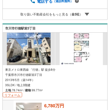
スライトは出金と譲渡はできません。ご案内・詳細な資料
電話する
（通話料無料）
のご請求はお気軽にどうぞ♪お電話でのお問い合わせも常
時受け付けております！■頭金0円からのご購入可能です■
取り扱い不動産会社をもっと見る（
全
3
社
）
（諸費用もOK）お気軽にお問い合わせください。
市川市行徳駅前3丁目
東京メトロ東西線 「行徳」駅 徒歩8分
千葉県市川市行徳駅前3丁目
2013年5月（築14年）
3SLDK / 地上3階建
土地
78.74m
/
建物
99.77m
2
2
リフォーム
6,780万円