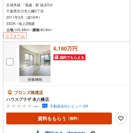
●経験豊富なスタッフが対応させて頂きます！
京成本線 「鬼越」駅 徒歩5分
●キッズスペース完備！お子様連れのお客様も安心してご来店下さい！
千葉県市川市八幡5丁目
●JR総武線「市川」駅より徒歩3分です！
2011年3月（築16年）
3SDK / 地上2階建
土地
105.48m
/
建物
80.8m
2
2
リフォーム
6,180万円
成約でもらえる
画像
36
枚
ブロンズ推奨店
ハウスプラザ 本八幡店
-.--
不動産会社レビュー 2件
資料をもらう
（無料）