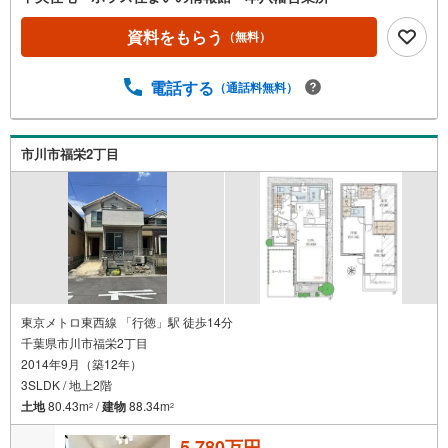
資料をもらう
（無料）
電話する
（通話料無料）
市川市福栄2丁目
東京メトロ東西線 「行徳」駅 徒歩14分
千葉県市川市福栄2丁目
2014年9月（築12年）
3SLDK / 地上2階
土地
80.43m
/
建物
88.34m
2
2
5,780万円