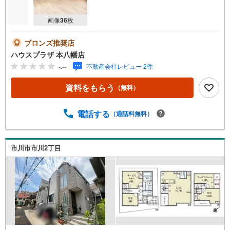
画像
36
枚
ブロンズ推奨店
ハウスプラザ 本八幡店
-.--
不動産会社レビュー 2件
資料をもらう
（無料）
電話する
（通話料無料）
市川市市川2丁目