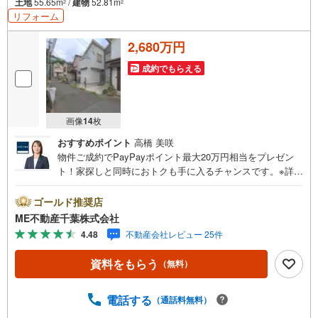
土地
55.65m
/
建物
52.81m
2
2
リフォーム
2,680万円
成約でもらえる
画像
14
枚
おすすめポイント
高橋 美咲
物件ご成約でPayPayポイント最大20万円相当をプレゼン
ト！家探しと同時におトクも手に入るチャンスです。※詳し
い条件は説明ページをご確認ください。『本日ご案内OK』
送迎無料！頭金なし・銀行比較＆相談可！ テレビで紹介さ
ゴールド推奨店
れた『やどかリッチ』使えます！豊かに過ごすには『イン
ME不動産千葉株式会社
テリア』家具や家電と『エクステリア』カーポートや楽し
4.48
不動産会社レビュー 25件
める庭、この充実度で変わってきます。これらを一括で購
入でき、その代金を住宅ローンに組み込むことが可能なサ
資料をもらう
（無料）
ービス、それがやどかリッチです。 頭金0円でもOK！（諸
経費含む） アフターサービス充実！「どこの銀行がいい
の？疾病ってなに？ローン組めるかな？」わからないこと
電話する
（通話料無料）
が多い家探しを丁寧にご説明致します！物件の探し方、ロ