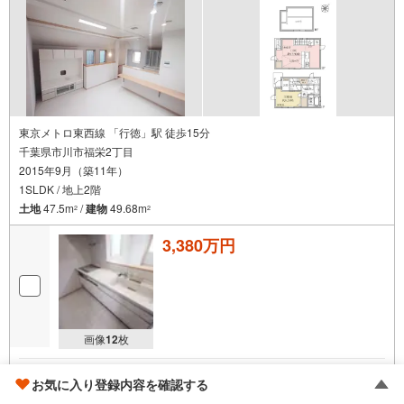
東京メトロ東西線 「行徳」駅 徒歩15分
千葉県市川市福栄2丁目
2015年9月（築11年）
1SLDK / 地上2階
土地
47.5m
/
建物
49.68m
2
2
3,380万円
画像
12
枚
中央住宅 ポラス住まいの情報館 本八幡営業所
お気に入り登録内容を確認する