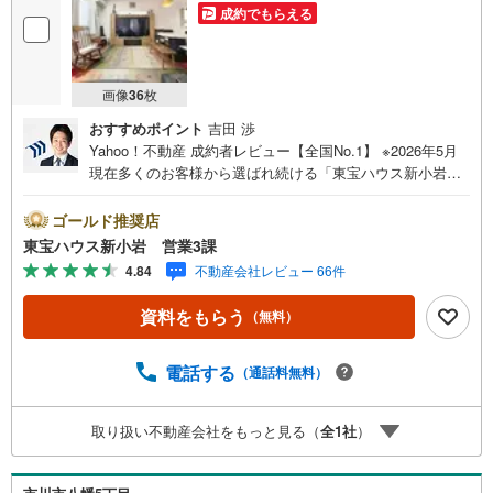
成約でもらえる
画像
36
枚
おすすめポイント
吉田 渉
Yahoo！不動産 成約者レビュー【全国No.1】 ※2026年5月
現在多くのお客様から選ばれ続ける「東宝ハウス新小岩」
が、圧倒的な実力でお住まい探しをサポートします！■本日
見学OK■営業時間内（9:00～20:00）はお電話でのご連絡が
ゴールド推奨店
スムーズです。ご自宅への送迎・最寄駅でのお待ち合わせ
東宝ハウス新小岩 営業3課
等、お気軽にご相談ください。 選ばれる3つの「圧倒的メ
4.84
不動産会社レビュー 66件
リット」 （1）【業界最低水準の提携住宅ローン】「他社
で断られた」「借入がある」方も独自審査で多数承認！優
資料をもらう
（無料）
遇金利と各種手数料0円でお得に。（2）【未来カレンダー
で資金の不安ゼロへ】専用ソフトで将来の家計を無料シミ
ュレーション。「月々いくらなら安心か」をプロが明確に
電話する
（通話料無料）
します。（3）【ご購入後の生涯サポート】売って終わりで
はありません。専属FPがお引渡し後も一生涯お守りしま
取り扱い不動産会社をもっと見る（
全
1
社
）
す。 Yahoo！不動産キャンペーン対象店舗 当店でのご成約
でPayPayボーナスがもらえるキャンペーン対象です！※必
ずYahoo！ JAPAN IDでログインの上お問い合わせくださ