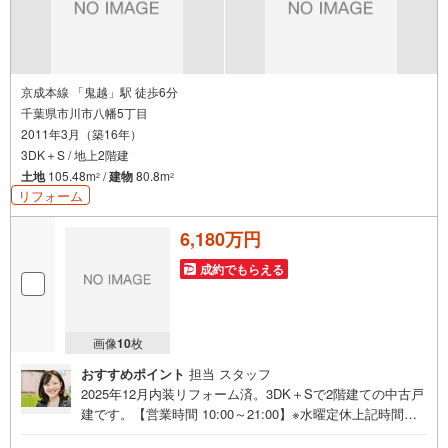
京成本線 「鬼越」駅 徒歩6分
千葉県市川市八幡5丁目
2011年3月（築16年）
3DK＋S / 地上2階建
土地
105.48m
/
建物
80.8m
2
2
リフォーム
6,180万円
成約でもらえる
画像
10
枚
おすすめポイント
担当 スタッフ
2025年12月内装リフォーム済。3DK＋Sで2階建ての中古戸
建です。【営業時間 10:00～21:00】※水曜定休上記時間は
お電話が繋がりやすくなっております。ぜひお気軽にご連