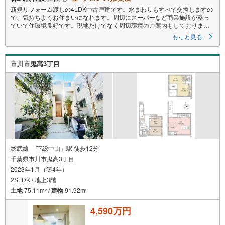
新規リフォーム渡しの4LDK中古戸建です。水まわりもすべて交換しますの
で、気持ちよくお住まいになれます。周辺にスーパーなど商業施設が整っ
ていて住環境良好です。現地だけでなく周辺環境のご案内もしておりま
す。地域密着型の不動産アドバイザーにお任せ下さい。送迎サービスも行
もっと見る
っておりますのでお気軽にお問合せ下さい。
▼ご予約頂くとご見学がスムーズです！
市川市鬼高3丁目
【営業時間9:00～20:00（火9:00～18:00）】
上記時間はお電話が繋がりやすくなっております。
人気の物件はお問合せが集中する為、お電話を頂くとスムーズにご案内出
来ます！
【慶和住宅について】
市川、船橋、松戸を中心に不動産・住宅情報［一戸建て（新築・中古）・
土地・マンション・事業用］を多数取り扱っています！
●経験豊富なスタッフが対応させて頂きます！
●キッズスペース完備！お子様連れのお客様も安心してご来店下さい！
●JR総武線「市川」駅より徒歩3分です！
総武線 「下総中山」駅 徒歩12分
千葉県市川市鬼高3丁目
2023年1月（築4年）
2SLDK / 地上3階
土地
75.11m
/
建物
91.92m
2
2
4,590万円