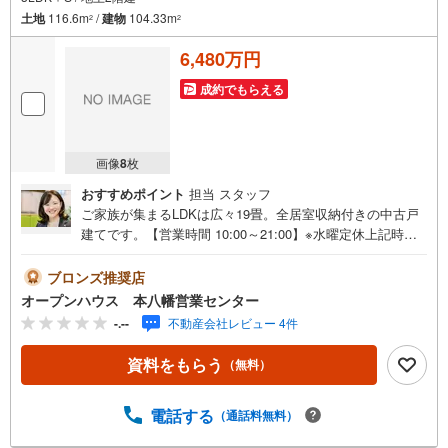
土地
116.6m
/
建物
104.33m
2
2
6,480万円
成約でもらえる
画像
8
枚
おすすめポイント
担当 スタッフ
ご家族が集まるLDKは広々19畳。全居室収納付きの中古戸
建てです。【営業時間 10:00～21:00】※水曜定休上記時間
はお電話が繋がりやすくなっております。ぜひお気軽にご
連絡ください！現地を見学される場合は「室内・現地を見
ブロンズ推奨店
学する（無料）」ボタンよりご希望の日時をご記入いただ
オープンハウス 本八幡営業センター
けますとスムーズにご案内が可能です。◎現地のご案内に
-.--
不動産会社レビュー 4件
ついて・平日や夜遅い時間帯もご案内が可能 ※定休日を除
く・経験豊富なスタッフが物件詳細を丁寧にご説明いたし
資料をもらう
（無料）
ます。・車でご自宅や最寄り駅等、ご指定の場所まで送迎
します。・チャイルドシートのご用意ございます。◎個別F
P相談会 無料物件のご紹介だけでなく住宅ローン・資金
電話する
（通話料無料）
のご相談、まずは家探しについて話を聞きたいという方も