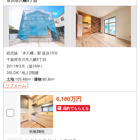
市川市八幡5丁目
い。
総武線 「本八幡」駅 徒歩10分
千葉県市川市八幡5丁目
2011年3月（築16年）
3SLDK / 地上2階建
土地
105.48m
/
建物
80.8m
2
2
リフォーム
6,180万円
成約でもらえる
画像
28
枚