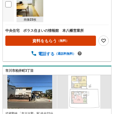
画像
23
枚
中央住宅 ポラス住まいの情報館 本八幡営業所
資料をもらう
（無料）
電話する
（通話料無料）
市川市柏井町3丁目
武蔵野線 「市川大野」駅 徒歩22分