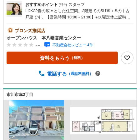
おすすめポイント
担当 スタッフ
LDK22畳の広々とした住空間。2階建ての5LDK＋Sの中古
戸建です。【営業時間 10:00～21:00】※水曜定休上記時間
はお電話が繋がりやすくなっております。ぜひお気軽にご
連絡ください！現地を見学される場合は「室内・現地を見
ブロンズ推奨店
学する（無料）」ボタンよりご希望の日時をご記入いただ
オープンハウス 本八幡営業センター
けますとスムーズにご案内が可能です。◎現地のご案内に
-.--
不動産会社レビュー 4件
ついて・平日や夜遅い時間帯もご案内が可能 ※定休日を除
く・経験豊富なスタッフが物件詳細を丁寧にご説明いたし
資料をもらう
（無料）
ます。・車でご自宅や最寄り駅等、ご指定の場所まで送迎
します。・チャイルドシートのご用意ございます。◎個別F
P相談会 無料物件のご紹介だけでなく住宅ローン・資金
電話する
（通話料無料）
のご相談、まずは家探しについて話を聞きたいという方も
大歓迎です！年間8000棟以上の限定物件を発表しているオ
ープンハウスだから出会える物件が多数ございます。ぜひ
市川市幸2丁目
お気軽にご連絡・ご相談ください！※限定物件:当社のみ、
もしくは当社を含めた数社でのみご紹介可能なオープンハ
ウス・ディベロップメントの物件