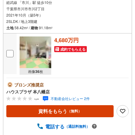
総武線 「市川」駅 徒歩10分
千葉県市川市市川2丁目
2021年10月（築5年）
2SLDK / 地上3階建
土地
58.42m
/
建物
91.18m
2
2
4,680万円
成約でもらえる
画像
36
枚
ブロンズ推奨店
ハウスプラザ 本八幡店
-.--
不動産会社レビュー 2件
資料をもらう
（無料）
電話する
（通話料無料）