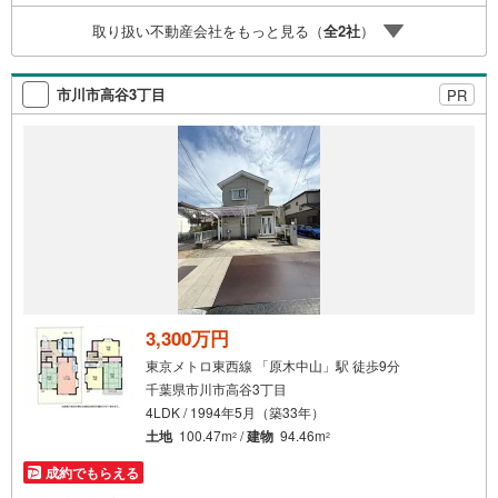
ーンの組み方、知らないと損する税金のこと等トータルで
取り扱い不動産会社をもっと見る（
全
2
社
）
サポート致します！
市川市高谷3丁目
PR
3,300万円
東京メトロ東西線 「原木中山」駅 徒歩9分
千葉県市川市高谷3丁目
4LDK / 1994年5月（築33年）
土地
100.47m
/
建物
94.46m
2
2
成約でもらえる