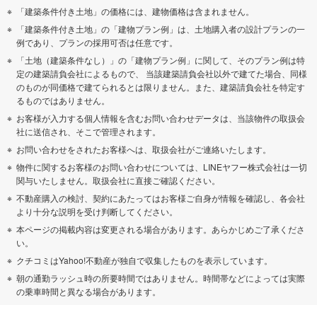
「建築条件付き土地」の価格には、建物価格は含まれません。
「建築条件付き土地」の「建物プラン例」は、土地購入者の設計プランの一
例であり、プランの採用可否は任意です。
「土地（建築条件なし）」の「建物プラン例」に関して、そのプラン例は特
定の建築請負会社によるもので、 当該建築請負会社以外で建てた場合、同様
のものが同価格で建てられるとは限りません。また、建築請負会社を特定す
るものではありません。
お客様が入力する個人情報を含むお問い合わせデータは、当該物件の取扱会
社に送信され、そこで管理されます。
お問い合わせをされたお客様へは、取扱会社がご連絡いたします。
物件に関するお客様のお問い合わせについては、LINEヤフー株式会社は一切
関与いたしません。取扱会社に直接ご確認ください。
不動産購入の検討、契約にあたってはお客様ご自身が情報を確認し、各会社
より十分な説明を受け判断してください。
本ページの掲載内容は変更される場合があります。あらかじめご了承くださ
い。
クチコミはYahoo!不動産が独自で収集したものを表示しています。
朝の通勤ラッシュ時の所要時間ではありません。時間帯などによっては実際
の乗車時間と異なる場合があります。