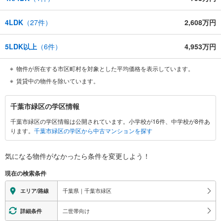
4LDK
（
27
件）
2,608万円
5LDK以上
（
6
件）
4,953万円
物件が所在する市区町村を対象とした平均価格を表示しています。
賃貸中の物件を除いています。
千
千葉市緑区の学区情報
葉
千葉市緑区の学区情報は公開されています。小学校が16件、中学校が8件あ
市
ります。
千葉市緑区の学区から中古マンションを探す
緑
区
に
気になる物件がなかったら
条件を変更しよう！
関
現在の検索条件
す
る
千葉県｜千葉市緑区
エリア/路線
情
報
二世帯向け
詳細条件