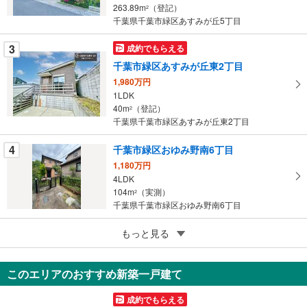
263.89m
（登記）
ペ
2
千葉県千葉市緑区あすみが丘5丁目
ー
ジ
3
成約でもらえる
に
千葉市緑区あすみが丘東2丁目
保
1,980万円
存
1LDK
す
40m
（登記）
2
る
千葉県千葉市緑区あすみが丘東2丁目
4
千葉市緑区おゆみ野南6丁目
1,180万円
4LDK
104m
（実測）
2
千葉県千葉市緑区おゆみ野南6丁目
5
もっと見る
成約でもらえる
千葉市緑区あすみが丘5丁目
7,480万円
このエリアのおすすめ新築一戸建て
5SLDK
275.02m
（登記）
2
成約でもらえる
千葉県千葉市緑区あすみが丘5丁目