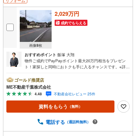
リフォーム
2,029万円
成約でもらえる
画像
9
枚
おすすめポイント
飯塚 大翔
物件ご成約でPayPayポイント最大20万円相当をプレゼン
ト！家探しと同時におトクも手に入るチャンスです。※詳し
い条件は説明ページをご確認ください。『本日ご案内OK』
送迎無料！頭金なし・銀行比較＆相談可！ テレビで紹介さ
ゴールド推奨店
れた『やどかリッチ』使えます！豊かに過ごすには『イン
ME不動産千葉株式会社
テリア』家具や家電と『エクステリア』カーポートや楽し
4.48
不動産会社レビュー 25件
める庭、この充実度で変わってきます。これらを一括で購
入でき、その代金を住宅ローンに組み込むことが可能なサ
資料をもらう
（無料）
ービス、それがやどかリッチです。 頭金0円でもOK！（諸
経費含む） アフターサービス充実！「どこの銀行がいい
の？疾病ってなに？ローン組めるかな？」わからないこと
電話する
（通話料無料）
が多い家探しを丁寧にご説明致します！物件の探し方、ロ
ーンの組み方、知らないと損する税金のこと等トータルで