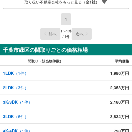
取り扱い不動産会社をもっと見る（
全
1
社
）
サポート致します！
1
1
〜
1
件
前へ
次へ
/
1
件
千葉市緑区の間取りごとの価格相場
間取り（該当物件数）
平均価格
1LDK
（
1
件）
1,980万円
2LDK
（
3
件）
2,353万円
3K/3DK
（
1
件）
2,180万円
3LDK
（
6
件）
3,834万円
4K/4DK
（
1
件）
798万円