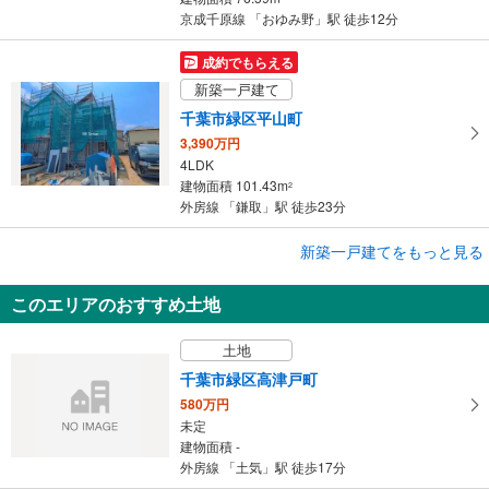
京成千原線 「おゆみ野」駅 徒歩12分
成約でもらえる
新築一戸建て
千葉市緑区平山町
3,390万円
4LDK
建物面積 101.43m
2
外房線 「鎌取」駅 徒歩23分
成約でもらえる
新築一戸建てをもっと見る
新築一戸建て
このエリアのおすすめ土地
千葉市緑区平山町
3,390万円
土地
4LDK
建物面積 101.43m
2
千葉市緑区高津戸町
外房線 「鎌取」駅 徒歩23分
580万円
未定
建物面積 -
外房線 「土気」駅 徒歩17分