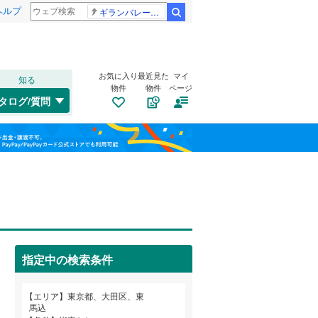
ヘルプ
ギランバレー症候群
検索
お気に入り
最近見た
マイ
知る
物件
物件
ページ
高崎線
(
0
)
タログ/質問
総武本線
(
0
)
港区
大森東
(
16
(
1
)
)
福島
渋谷区
北糀谷
(
(
49
1
)
)
山手線
(
0
)
栃木
群馬
山梨
板橋区
山王
(
1
(
)
96
)
横浜線
(
0
)
江東区
千鳥
トイレ２か所
(
3
(
)
25
)
（
1
）
青梅線
(
0
)
葛飾区
田園調布本町
太陽光発電システム
(
102
)
(
4
)
（
0
）
京浜東北線
(
0
)
指定中の検索条件
杉並区
西蒲田
(
(
108
1
)
)
総武線
(
0
)
和歌山
目黒区
羽田
(
1
(
)
38
)
山形新幹線
(
0
)
エリア
東京都、大田区、東
馬込
東雪谷
(
3
)
東海道新幹線
(
0
)