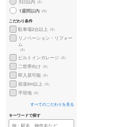
5日以内
（
0
）
1週間以内
（
1
）
こだわり条件
駐車場2台以上
（
0
）
リノベーション・リフォー
ム
（
0
）
ビルトインガレージ
（
0
）
二世帯向け
（
0
）
即入居可能
（
0
）
前道6m以上
（
0
）
平坦地
（
0
）
すべてのこだわりを見る
キーワードで探す