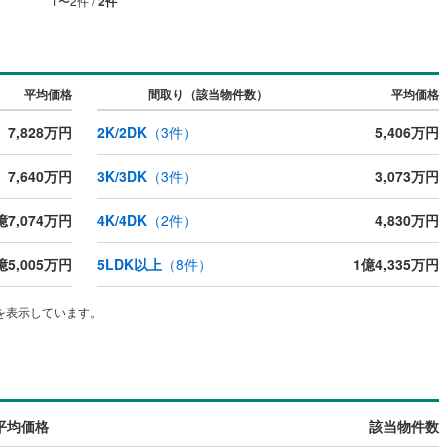
1
〜
2
件 /
2
件
ッキあり
（
0
）
施工・品質・工法関連
平均価格
間取り（該当物件数）
平均価格
震、制震構造
住宅性能評価付き
（
0
）
7,828万円
2K/2DK
（
3
件）
5,406万円
7,640万円
3K/3DK
（
3
件）
3,073万円
応
億7,074万円
4K/4DK
（
2
件）
4,830万円
ン内見(相談)可
（
0
）
IT重説可
（
0
）
億5,005万円
5LDK以上
（
8
件）
1億4,335万円
ン対応とは？
を表示しています。
平均価格
該当物件数