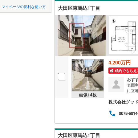
中国
鳥取
マイページの便利な使い方
大田区東馬込1丁目
東六郷
(
2
吹き抜け
東京23区以外
八王子市
地下鉄
東京メト
四国
徳島
南六郷
(
1
二世帯向
三鷹市
(
2
東京メト
サービス
九州・沖縄
福岡
昭島市
(
3
東京メト
立地
小金井市
東京メト
最寄りの
東村山市
都営新宿
4,200万円
0
0
0
0
0
0
該当物件
該当物件
該当物件
該当物件
該当物件
該当物件
件
件
件
件
件
件
成約でもらえ
福生市
(
9
配置、向き、
私鉄・その他
つくばエ
おす
清瀬市
(
2
表面利
前道6m
京成金町
に立
画像
14
枚
高い
多摩市
(
1
平坦地
（
東武亀戸
株式会社グッ
り確
━━
あきる野
西武有楽
だけ
0078-6014
LD
指定
西多摩郡
西武多摩
験豊
リビング
りの
大島町
(
2
大田区東馬込1丁目
さい！
西武山口
（
0
）