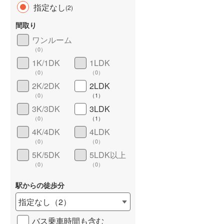
指定なし
(
2
)
間取り
ワンルーム
（
0
）
長期優良住宅
（
0
）
1K/1DK
1LDK
（
0
）
（
0
）
2K/2DK
2LDK
（
0
）
（
1
）
3K/3DK
3LDK
（
0
）
（
1
）
4K/4DK
4LDK
詳しく見る
（
0
）
（
0
）
5K/5DK
5LDK以上
（
0
）
（
0
）
駅からの徒歩分
指定なし
（
2
）
バス乗車時間も含む