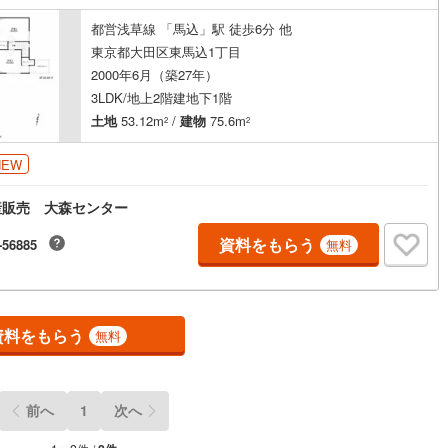
ナー・住宅ローンアドバイザー、一級建築士が在籍しております。〇資金
(
0
)
三宅島三宅村
(
0
)
やご予算の組み立て、住宅に関すること、補助金のことなどご相談くださ
原線
(
0
)
京王井の頭線
(
0
)
都営浅草線 「馬込」駅 徒歩6分 他
お問い合わせお待ちしております！
東京都大田区東馬込1丁目
丈町
(
0
)
青ヶ島村
(
0
)
摩線
(
0
)
東急東横線
(
0
)
2000年6月（築27年）
ッチン
（
0
）
対面キッチン
（
0
）
3LDK/地上2階建地下1階
町線
(
0
)
東急田園都市線
(
0
)
土地
53.12m
/
建物
75.6m
2
2
契約、入居関連など
谷線
(
0
)
東急目黒線
(
0
)
NEW
能
（
0
）
線
(
0
)
都電荒川線
(
0
)
産販売 大森センター
め
(
0
)
都営日暮里・舎人ライナー
(
0
)
資料をもらう
-56885
無料
レール
(
0
)
埼玉高速鉄道
(
0
)
機あり
（
0
）
資料をもらう
無料
インクローゼット
床下収納
（
0
）
前へ
1
次へ
庭