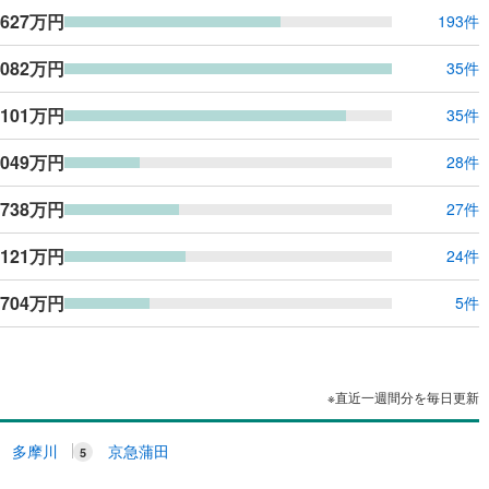
,627万円
193件
,082万円
35件
,101万円
35件
,049万円
28件
,738万円
27件
,121万円
24件
,704万円
5件
※直近一週間分を毎日更新
多摩川
京急蒲田