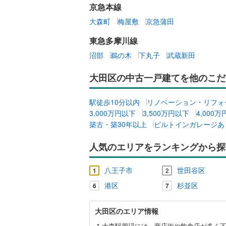
京急本線
大森町
梅屋敷
京急蒲田
東急多摩川線
沼部
鵜の木
下丸子
武蔵新田
大田区の中古一戸建てを他のこだ
駅徒歩10分以内
リノベーション・リフォ
3,000万円以下
3,500万円以下
4,000
築古・築30年以上
ビルトインガレージあ
人気のエリアをランキングから探
八王子市
世田谷区
1
2
港区
杉並区
6
7
大
大田区のエリア情報
田
区
大森駅周辺には、商店街や飲食店が多く