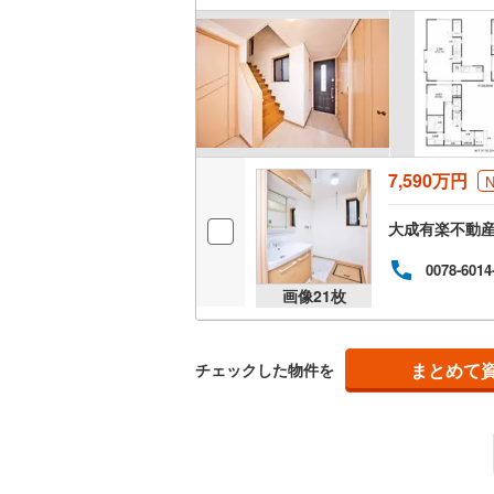
ラン
神津島村
計画
京王相模
キッチン
い。
八丈島八
小田急多
独立型キ
東急大井
販売、価格、
東急世田
7,590万円
即入居可
京急空港
大成有楽不動
ゆりかも
浴室
0078-6014
多摩モノ
浴室乾燥
画像
21
枚
収納
まとめて
チェックした物件を
ウォーク
（
0
）
バルコニー、