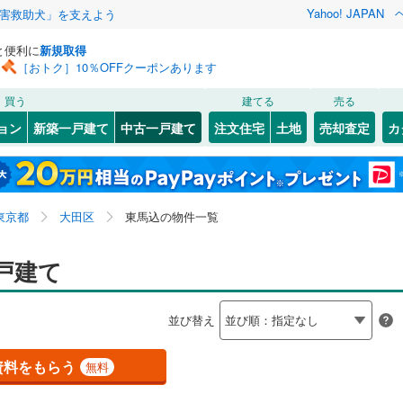
Yahoo! JAPAN
害救助犬」を支えよう
と便利に
新規取得
［おトク］10％OFFクーポンあります
検索条件を保存しました
買う
建てる
売る
0
)
常磐線
(
0
)
リノベーション
ョン
新築一戸建て
中古一戸建て
注文住宅
土地
売却査定
カ
この検索条件の新着物件通知は、
マイページ
から設定できます。
ライン（宇都宮～逗子）
湘南新宿ライン（前橋～小田原）
ション・リフォーム
築古・築30年以上
（
1
）
(
0
)
中央区
鵜の木
(
(
6
2
)
)
岩手
宮城
秋田
山形
(
0
)
2
)
文京区
上池台
(
(
40
4
)
)
東海道本線
(
0
)
東京都、大田区、東馬込
神奈川
埼玉
千葉
茨城
東京都
大田区
東馬込の物件一覧
5
)
)
北区
久が原
(
46
(
4
)
)
武蔵野線
(
0
)
3
0
)
）
)
墨田区
新蒲田
オール電化
(
(
31
3
)
)
（
0
）
長野
富山
石川
福井
戸建て
2
)
中央本線（JR東日本）
(
0
)
検索条件を保存する
台以上
3
)
（
0
）
足立区
田園調布
ビルトインガレージ
(
175
(
6
)
)
（
0
）
0
)
八高線
(
0
)
閉じる
閉じる
お気に入りリストを見る
お気に入りリストを見る
閉じる
閉じる
岐阜
静岡
三重
並び替え
南
タ付インターホン
(
132
(
1
)
)
中野区
中馬込
防犯カメラ
(
(
50
3
)
)
（
0
）
マイページ
各駅停車）
(
0
)
埼京線
(
2
)
兵庫
京都
滋賀
奈良
29
)
)
品川区
西六郷
(
(
36
1
)
)
資料をもらう
無料
線
(
0
)
上越新幹線
(
0
)
全体
8
)
)
世田谷区
東馬込
(
2
(
)
205
)
線
(
0
)
北陸新幹線
(
0
)