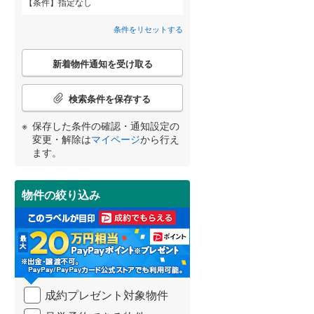
条件
指定なし
南雪谷
(
2
)
間取り変更可能
（
0
）
条件をリセットする
武蔵野市
(
11
)
東京メトロ丸ノ内方南支線
(
0
)
3階建て以上
（
0
）
こ
府中市
(
34
)
東京メトロ千代田線
(
0
)
新着物件通知を受け取る
の
宮崎
鹿児島
沖縄
検
町田市
(
169
)
東京メトロ南北線
(
0
)
索
検索条件を保存する
条
日野市
(
51
)
都営三田線
(
0
)
件
保存した条件の確認・通知設定の
で
小学校まで1km以内
（
0
）
変更・解除は
マイページ
から行え
国立市
(
10
)
通
する
る
条件をリセットする
条件をリセットする
条件をリセットする
条件をリセットする
条件をリセットする
条件をリセットする
ます。
知
東大和市
(
24
)
を
京成押上線
(
0
)
受
武蔵村山市
(
32
)
物件の絞り込み
南道路
（
1
）
け
東武伊勢崎線
(
0
)
取
羽村市
(
25
)
る
西武池袋線
(
0
)
・
西多摩郡瑞穂町
(
14
)
条
西武国分寺線
(
0
)
件
西多摩郡奥多摩町
(
1
)
西武拝島線
(
0
)
を
成約プレゼント対象物件
マ
新島村
(
0
)
京王高尾線
(
0
)
イ