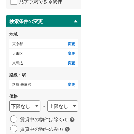
見学予約できる物件
ペ
御蔵島村
(
0
)
小田急小田原線
(
0
)
ー
ジ
小笠原村
(
0
)
東急多摩川線
(
0
)
に
検索条件の変更
保
東急池上線
(
0
)
存
地域
す
京急本線
(
0
)
る
東京都
変更
東京モノレール
(
0
)
大田区
変更
東馬込
変更
東京臨海高速鉄道りんかい線
(
0
)
路線・駅
路線 未選択
変更
価格
下限なし
上限なし
~
賃貸中の物件は除く
(
1
)
賃貸中の物件のみ
(
1
)