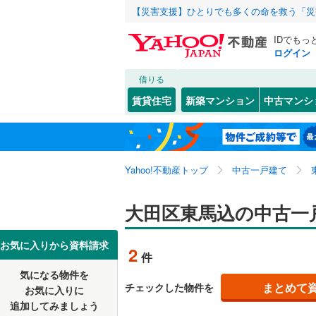
【災害支援】ひとりでも多くの命を救う「災
IDでもっ
ログイン
借りる
北海道
JR
北海道
東北本線
(
こだわり条件
リフォーム、
賃貸住宅
新築マンション
中古マンシ
湘南新宿
リノベー
東京23区
千代田区
池上
(
4
)
東北
青森
(
2
)
（
0
）
新宿区
蒲田
(
1
(
)
6
京葉線
(
0
)
関東
東京
Yahoo!不動産トップ
中古一戸建て
設備
豊島区
北千束
(
(
8
1
南武線
(
0
)
台東区
下丸子
床暖房
(
(
（
3
1
信越・北陸
新潟
大田区東馬込の中古一
横須賀線
(
荒川区
中央
駐車場2
(
9
(
)
4
五日市線
(
東海
愛知
お気に入りから資料請求
2
件
江戸川区
田園調布
ＴＶモニ
常磐線（
気になる物件を
（
0
）
近畿
大阪
練馬区
西糀谷
(
(
1
1
まとめて
チェックした物件を
東北新幹
お気に入りに
追加してみましょう
間取り、居室
大田区
東蒲田
(
(
6
1
秋田新幹