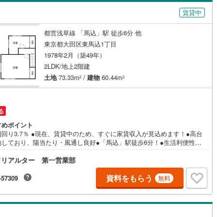
島根
岡山
広島
山口
賃貸中
)
南馬込
(
4
)
（
0
）
バリアフリー住宅
（
0
）
(
241
)
立川市
(
29
)
ロ銀座線
(
0
)
東京メトロ丸ノ内線
(
0
)
香川
愛媛
高知
都営浅草線 「馬込」駅 徒歩6分 他
)
け
（
0
）
平屋・1階建て
（
0
）
保存した条件を見る
4
)
青梅市
(
37
)
ロ日比谷線
(
0
)
東京メトロ東西線
(
0
)
東京都大田区東馬込1丁目
ルーム（納戸）
（
0
）
佐賀
長崎
熊本
大分
1978年2月（築49年）
8
)
調布市
(
26
)
ロ有楽町線
(
0
)
東京メトロ半蔵門線
(
0
)
2LDK/地上2階建
土地
73.33m
/
建物
60.44m
(
18
)
小平市
(
31
)
2
2
ロ副都心線
(
0
)
都営浅草線
(
2
)
駅が始発駅
（
0
）
海まで2km以内
（
0
）
(
58
)
国分寺市
(
14
)
線
(
0
)
都営大江戸線
(
0
)
この条件で検索する
この条件で検索する
この条件で検索する
この条件で検索する
この条件で検索する
この条件で検索する
市区町村以下を選択
市区町村を選択す
駅を選択する
る
)
狛江市
(
5
)
建ち方、日当たり
クスプレス
(
0
)
京成本線
(
0
)
すめポイント
3
)
東久留米市
(
39
)
回り3.7％ ●現在、賃貸中のため、すぐに家賃収入が見込めます！●高台
以上
（
0
）
角地
（
0
）
線
(
0
)
北総鉄道北総線
(
0
)
地しており、陽当たり・風通し良好●「馬込」駅徒歩6分！●生活利便性の
エリアに位置し、安定した賃貸需要が期待できます ※利回りは将来にわた
4
)
稲城市
(
8
)
0
）
線
(
0
)
東武東上線
(
0
)
ドリアルター 第一営業部
実保証されるものではありません。━━━━━━━━━━━━━━━━━
━━━━■【まずは〈〈資料をもらう〉〉をクリック！】周辺環境やWEB
市
(
58
)
西東京市
(
52
)
町線
(
0
)
西武新宿線
(
0
)
ではわからない情報もしっかりご説明させていただきます。〇ご自宅やご
資料をもらう
-57309
無料
の場所まで送迎も行っております。〇物件選びから、購入後のことまで経
日の出町
(
1
)
西多摩郡檜原村
(
1
)
湖線
(
0
)
西武多摩川線
(
0
)
富なスタッフがサポートいたします！〇土日祝日はもちろん、お仕事終わ
ダイニング15畳以上
時間帯でもご案内いたします。当日案内希望など、お気軽にお問合せくだ
)
利島村
(
0
)
【営業時間10:00～19:00（定休日 火・水曜日）】〇ファイナンシャルプ
線
(
0
)
京王線
(
0
)