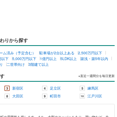
わりから探す
ーム済み（予定含む）
駐車場が2台以上ある
2,500万円以下
万円以下
5,000万円以下
1億円以上
5LDK以上
築浅・築5年以内
り
二世帯向け
3階建て以上
す
※直近一週間分を毎日更新
新宿区
足立区
練馬区
3
4
5
大田区
町田市
江戸川区
8
9
10
下町の雰囲気を残します。また、大型のスーパーもあり、買い物など、生