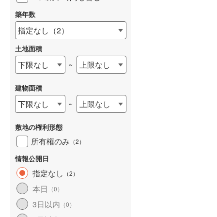
築年数
指定なし
（
2
）
土地面積
下限なし
上限なし
~
建物面積
下限なし
上限なし
~
敷地の権利形態
所有権のみ
（
2
）
情報公開日
指定なし
（
2
）
本日
（
0
）
3日以内
（
0
）