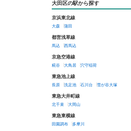
大田区の駅から探す
京浜東北線
大森
蒲田
都営浅草線
馬込
西馬込
京急空港線
糀谷
大鳥居
穴守稲荷
東急池上線
長原
洗足池
石川台
雪が谷大塚
東急大井町線
北千束
大岡山
東急東横線
田園調布
多摩川