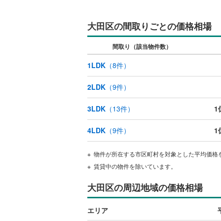
ウッドデ
大田区の間取りごとの価格相場
構造・規模・
間取り（該当物件数）
耐震、免
1LDK
（
8
件）
（
0
）
2LDK
（
9
件）
オンライン対
3LDK
（
13
件）
1
オンライ
4LDK
（
9
件）
1
オンライ
物件が所在する市区町村を対象とした平均価格
賃貸中の物件を除いています。
大田区の周辺地域の価格相場
エリア