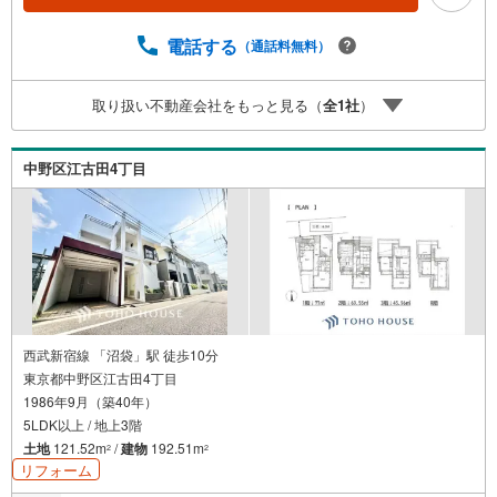
談、ご来社頂ける会社です。スタッフ一同、心よりお待ち
しております。 同じ立地、同じ建物は存在しません。唯一
電話する
（通話料無料）
無二の不動産をお手伝いいたします。 キッズルーム充実・
チャイルド-シートの用意もございます。 ご家族で楽しくご
取り扱い不動産会社をもっと見る（
全
1
社
）
検討頂けるようご案内しておりますのでぜひ、お気軽にお
問い合わせください。 営業時間: 9:00 - 20:00
中野区江古田4丁目
西武新宿線 「沼袋」駅 徒歩10分
東京都中野区江古田4丁目
1986年9月（築40年）
5LDK以上 / 地上3階
土地
121.52m
/
建物
192.51m
2
2
リフォーム