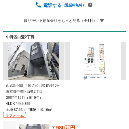
ご提供いたします。◆FPによるライフサポート◆専属ファ
電話する
（通話料無料）
イナンシャルプランナーが住宅ローン・保険・税金・資産
運用・相続など幅広くアドバイスいたします。ご契約前後
取り扱い不動産会社をもっと見る（
全
1
社
）
を問わず、安心してご利用いただけます。◆安心の環境◆
無料駐車場、キッズスペースを完備し、ご家族でのご来店
も安心です。の体制で皆様の住まい探しをサポートいたし
中野区白鷺2丁目
ます。
西武新宿線 「鷺ノ宮」駅 徒歩10分
東京都中野区白鷺2丁目
2007年12月（築19年）
4LDK / 地上3階
土地
87.63m
/
建物
110.16m
2
2
リフォーム
7,980万円