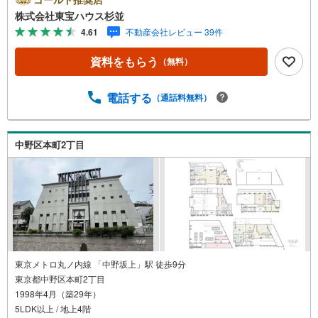
「ミラカレクラブ」。・ 不動産売却時、ご自宅を綺麗にか
株式会社東宝ハウス杉並
つ瀟洒にさせるCG加工ホームステイジングサービス。・
4.61
不動産会社レビュー 39件
購入者様へ、税理士による確定申告の無料セミナーをご招
待いたします。◆ご予約に際して◆日時のご希望をお伝え
資料をもらう
（無料）
ください。（もちろん当日でも対応可能です）事前に鍵等
の手配や内覧（居住中物件）の手配が必要な場合がござい
ますのでご容赦ください。事前にご連絡をいただけると、
電話する
（通話料無料）
スムーズなご案内が可能となりますのでお手数ですがご一
報ください。◆物件のご案内は◆弊社へのご来社、お客様
宅へのお迎え・最寄駅での待ち合わせ、物件周辺のコンビ
中野区本町2丁目
ニ等でお待ち合わせなど、ご希望をお伝えください。ご希
望条件をお伝え頂けましたら、ご見学希望物件以外の資料
も用意して参ります。もちろん他の物件も併せてご案内さ
せていただきます。
東京メトロ丸ノ内線 「中野坂上」駅 徒歩9分
東京都中野区本町2丁目
1998年4月（築29年）
5LDK以上 / 地上4階