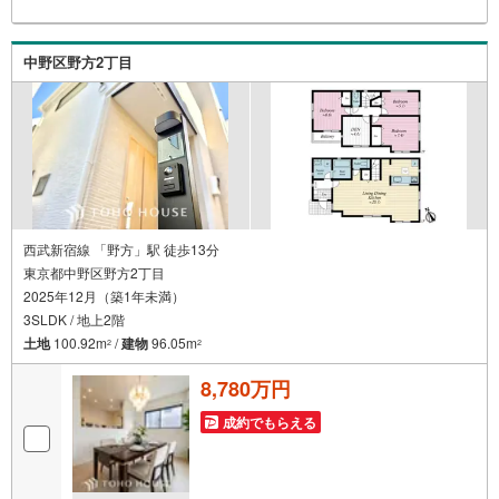
っております。ぜひお気軽にご連絡下さい！現地を見学さ
れる場合は「室内・現地を見学する（無料）」ボタンより
ご希望の日時をご記入いただけますとスムーズにご案内が
中野区野方2丁目
可能です。【ウィル不動産販売はここが強み】（1）住宅ロ
ーンに精通したローン専門部署があります！（2）施工実績
多数のリフォーム部門も社内にあります！（3）定休日な
し！
西武新宿線 「野方」駅 徒歩13分
東京都中野区野方2丁目
2025年12月（築1年未満）
3SLDK / 地上2階
土地
100.92m
/
建物
96.05m
2
2
8,780万円
成約でもらえる