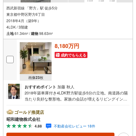
西武新宿線 「野方」駅 徒歩5分
東京都中野区野方6丁目
2018年4月（築9年）
4LDK / 3階建
土地
61.34m
/
建物
98.63m
2
2
8,180万円
成約でもらえる
画像
23
枚
おすすめポイント
加藤 秋人
2018年築車庫付き4LDK野方駅徒歩5分の立地。南道路の陽
当たり良好な整形地。家族の会話が増えるリビングイン階
段・対面キッチン。商店街充実の野方駅徒歩5分、コンビニ
やスーパーも近くに整ったアクセス・買物に便利な立地。
ゴールド推奨店
・・・地域密着昭和建物です・・・ 西荻窪に創業44年、
昭和建物株式会社
地域密着の不動産会社です。 不動産購入、買換えには、
4.88
不動産会社レビュー 18件
不安がつきもの。 物件の選定や住宅ローンはもちろん地域
密着だからこその情報をお伝え、ご提案いたします。 お