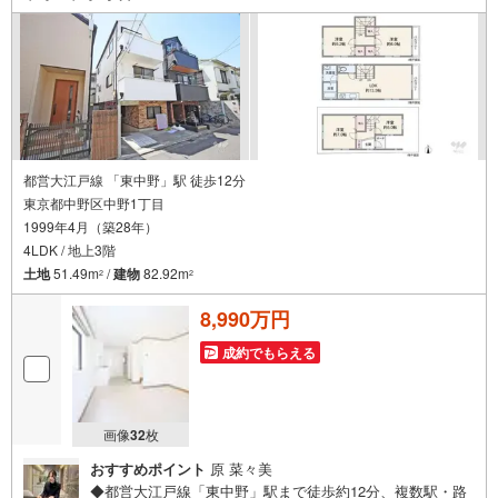
ンシャルプランナーが住宅ローン、保険・税金、資産運
用、相続などの対策をアドバイスを致します。
都営大江戸線 「東中野」駅 徒歩12分
東京都中野区中野1丁目
1999年4月（築28年）
4LDK / 地上3階
土地
51.49m
/
建物
82.92m
2
2
8,990万円
成約でもらえる
画像
32
枚
おすすめポイント
原 菜々美
◆都営大江戸線「東中野」駅まで徒歩約12分、複数駅・路