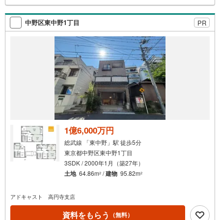
検
索
中野区東中野1丁目
PR
条
件
で
通
知
を
受
け
取
る
1億6,000万円
・
総武線 「東中野」駅 徒歩5分
条
東京都中野区東中野1丁目
件
3SDK / 2000年1月（築27年）
を
土地
64.86m
/
建物
95.82m
2
2
マ
イ
アドキャスト 高円寺支店
ペ
ー
資料をもらう
（無料）