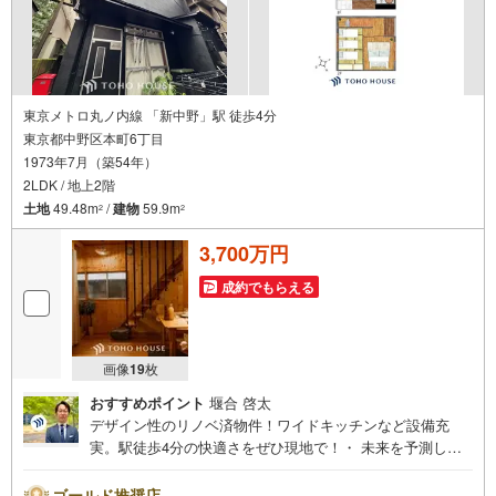
東京メトロ丸ノ内線 「新中野」駅 徒歩4分
東京都中野区本町6丁目
1973年7月（築54年）
2LDK / 地上2階
土地
49.48m
/
建物
59.9m
2
2
3,700万円
成約でもらえる
画像
19
枚
おすすめポイント
堰合 啓太
デザイン性のリノベ済物件！ワイドキッチンなど設備充
実。駅徒歩4分の快適さをぜひ現地で！・ 未来を予測し人
生設計から始まる「未来カレンダー」のご提案。・ 未来に
起こるであろうご自宅リフォームをオンライン上でご提案
ゴールド推奨店