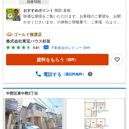
画像
12
枚
おすすめポイント
岡田 直樹
快適な環境をご覧いただけます。お客様のご要望を、お聞
かせくださいませ。の体制と情報量で、ご来場、心よりお
待ちしております。・ 未来を予測し人生設計から始まる
「未来カレンダー」のご提案。・ 未来に起こるであろうご
ゴールド推奨店
自宅リフォームをオンライン上でご提案「ミラカレクラ
株式会社東宝ハウス杉並
ブ」。・ 不動産売却時、ご自宅を綺麗にかつ瀟洒にさせる
4.61
不動産会社レビュー 39件
CG加工ホームステイジングサービス。・ 購入者様へ、税
理士による確定申告の無料セミナーをご招待いたします。
資料をもらう
（無料）
◆ご予約に際して◆日時のご希望をお伝えください。（も
ちろん当日でも対応可能です）事前に鍵等の手配や内覧
（居住中物件）の手配が必要な場合がございますのでご容
電話する
（通話料無料）
赦ください。事前にご連絡をいただけると、スムーズなご
案内が可能となりますのでお手数ですがご一報ください。
◆物件のご案内は◆弊社へのご来社、お客様宅へのお迎
中野区東中野2丁目
え・最寄駅での待ち合わせ、物件周辺のコンビニ等でお待
ち合わせなど、ご希望をお伝えください。ご希望条件をお
伝え頂けましたら、ご見学希望物件以外の資料も用意して
参ります。もちろん他の物件も併せてご案内させていただ
きます。