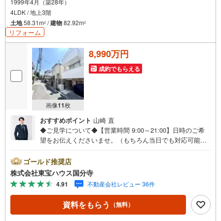
1999年4月（築28年）
4LDK / 地上3階
土地
58.31m
/
建物
82.92m
2
2
リフォーム
8,990万円
成約でもらえる
画像
11
枚
おすすめポイント
山崎 直
◆ご見学について◆【営業時間 9:00～21:00】日時のご希
望をお伝えくださいませ。（もちろん当日でも対応可能で
す）人気物件は特にお問い合わせが集中するため、お早め
のご連絡をおすすめいたします。「室内・現地を見学す
ゴールド推奨店
る」ボタンよりご予約いただくと、スムーズにご案内可能
株式会社東宝ハウス国分寺
です。事前に鍵の手配や内覧準備が必要な場合がございま
4.91
不動産会社レビュー 36件
すのでご了承ください。◆TOHO HOUSE CLUB◆弊社で売
買いただいたお客様はTOHO HOUSE CLUBにご加入いただ
資料をもらう
（無料）
けます。10～20、30年後のリフォーム、保険やローンの見
直し、相続や資産運用など、将来にわたってのサポートを