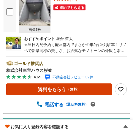
成約でもらえる
画像
5
枚
おすすめポイント
堰合 啓太
≪当日内見予約可能≫都内でまさかの車2台並列駐車！リノ
ベで新築同様の美しさ、お洒落なモノトーンの外観も素敵
で、住みたくなる魅力的なお家でした。・未来を予測し人
生設計から始まる「未来カレンダー」のご提案。・未来に
ゴールド推奨店
起こるであろうご自宅リフォームをオンライン上でご提案
株式会社東宝ハウス杉並
「ミラカレクラブ」。・不動産売却時、ご自宅を綺麗にか
4.61
不動産会社レビュー 39件
つ瀟洒にさせるCG加工ホームステイジングサービス。・購
入者様へ、税理士による確定申告の無料セミナーをご招待
資料をもらう
（無料）
いたします。◆ご予約に際して◆日時のご希望をお伝えく
ださい。（もちろん当日でも対応可能です）事前に鍵等の
手配や内覧（居住中物件）の手配が必要な場合がございま
電話する
（通話料無料）
すのでご容赦ください。事前にご連絡をいただけると、ス
ムーズなご案内が可能となりますのでお手数ですがご一報
ください。◆物件のご案内は◆弊社へのご来社、お客様宅
中野区野方5丁目
お気に入り登録内容を確認する
へのお迎え・最寄駅での待ち合わせ、物件周辺のコンビニ