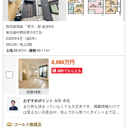
西武新宿線 「野方」駅 徒歩6分
東京都中野区野方5丁目
2025年4月（築2年）
3SLDK / 地上3階
土地
88.87m
/
建物
99.11m
2
2
8,980万円
成約でもらえる
画像
12
枚
おすすめポイント
永田 卓也
まだ何も決まっていなくても大丈夫です。掲載情報だけで
は見えない注意点や、住んでから気づくポイントまで正直
にお伝えします。東宝ハウス品川では、良いことも悪いこ
とも包み隠さずお伝えし、「納得して選ぶ」ためのサポー
ゴールド推奨店