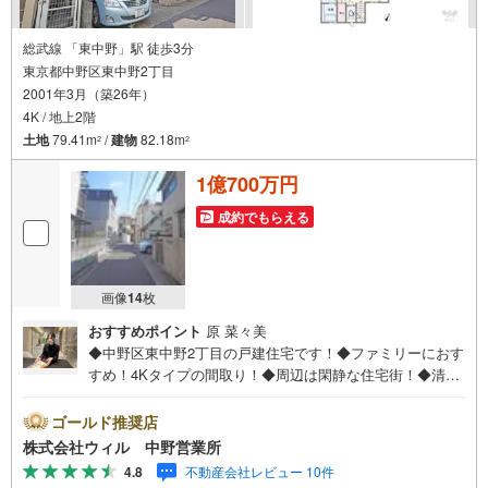
総武線 「東中野」駅 徒歩3分
東京都中野区東中野2丁目
2001年3月（築26年）
4K / 地上2階
土地
79.41m
/
建物
82.18m
2
2
1億700万円
成約でもらえる
画像
14
枚
おすすめポイント
原 菜々美
◆中野区東中野2丁目の戸建住宅です！◆ファミリーにおす
すめ！4Kタイプの間取り！◆周辺は閑静な住宅街！◆清水
ハウス施工の注文住宅です！◆シューズボックス付きで、
すっきりとした玄関に！◆客間やお子様のお昼寝スペース
ゴールド推奨店
としても利用可能な和室有り！◆使いやすいキッチンで、
株式会社ウィル 中野営業所
毎日のお料理が楽しくなりますね！◆1階2階にトイレ有
4.8
不動産会社レビュー 10件
り！◆居室に収納が設けられており、お部屋のスペースを