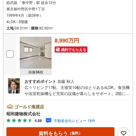
総武線 「東中野」駅 徒歩12分
東京都中野区中野1丁目
1999年4月（築28年）
4LDK / 3階建
土地
58.31m
/
建物
82.92m
2
2
8,990万円
成約でもらえる
画像
36
枚
おすすめポイント
加藤 秋人
広々リビング17帖、主寝室10帖のゆとりある4LDK。食洗機
や浴室乾燥機など充実の設備が暮らしをサポート。2階に水
回りを集約し家事導線を考慮した間取り。3駅5沿線利用可
のアクセス良好で閑静な住宅街。小学校・中学校や保育園
ゴールド推奨店
が徒歩10分圏内にあり安心の子育て環境です。 ・・・地域
昭和建物株式会社
密着昭和建物です・・・ 西荻窪に創業44年、地域密着の
4.88
不動産会社レビュー 18件
不動産会社です。 不動産購入、買換えには、不安がつき
もの。 物件の選定や住宅ローンはもちろん地域密着だから
資料をもらう
（無料）
こその情報をお伝え、ご提案いたします。 お気軽にご相