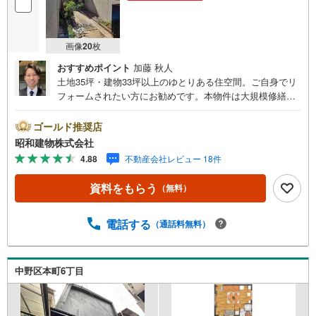
画像
20
枚
おすすめポイント
加藤 秋人
土地35坪・建物33坪以上のゆとりある住空間。ご自身でリ
フォームされたい方にお勧めです。本物件は大規模修繕・
リフォームが推奨される建物です。少し奥まった土地です
が、前面道路から距離がある分、静かな環境での快適な暮
ゴールド推奨店
らしを実現できます。丸ノ内線中野坂上駅徒歩6分、中野新
昭和建物株式会社
橋駅徒歩9分、大江戸線西新宿五丁目駅徒歩14分のアクセス
4.88
不動産会社レビュー 18件
良好な好立地。 ・・・地域密着昭和建物です・・・ 西荻
窪に創業44年、地域密着の不動産会社です。 不動産購
資料をもらう
（無料）
入、買換えには、不安がつきもの。 物件の選定や住宅ロー
ンはもちろん地域密着だからこその情報をお伝え、ご提案
いたします。 お気軽にご相談、ご来社頂ける会社です。
電話する
（通話料無料）
スタッフ一同、心よりお待ちしております。 同じ立地、同
じ建物は存在しません。唯一無二の不動産をお手伝いいた
します。 キッズルーム充実・チャイルド-シートの用意もご
中野区本町6丁目
ざいます。 ご家族で楽しくご検討頂けるようご案内してお
りますのでぜひ、お気軽にお問い合わせください。 営業時
間: 9:00 - 20:00