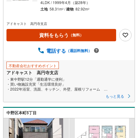
4LDK / 1999年4月（築28年）
土地
58.31m
/
建物
82.92m
2
2
アドキャスト 高円寺支店
資料をもらう
（無料）
電話する
（通話料無料）
不動産会社おすすめポイント
アドキャスト 高円寺支店
・東中野駅12分「通勤通学に便利」
・買い物施設充実「生活環境良好」
・2022年浴室、洗面、キッチン、外壁、屋根リフォーム
もっと見る
お電話でお問い合わせをいただくとすぐにご対応可能です。
メールをご希望の際は、「室内・現地を見学する」ボタンよりお気軽にお
問合せください。
中野区本町5丁目
■アドキャストの特徴■
【1】毎月70組様限定！簡易ライフプラン作成
住宅購入後50年間のライフプラン＆キャッシュフロー表を作成します！
【2】当社オリジナル物件調査報告書