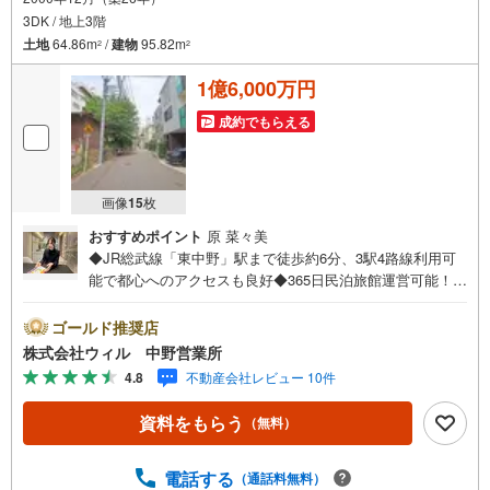
3DK / 地上3階
土地
64.86m
/
建物
95.82m
2
2
1億6,000万円
成約でもらえる
画像
15
枚
おすすめポイント
原 菜々美
◆JR総武線「東中野」駅まで徒歩約6分、3駅4路線利用可
能で都心へのアクセスも良好◆365日民泊旅館運営可能！◆
全居室6帖以上、2面採光のレイアウト◆室内エレベーター
設置、3階へもラクラク移動可能◆DKや水回りは人目が気
ゴールド推奨店
になりにくい2階に設けられ、のんびりお過ごしいただけま
株式会社ウィル 中野営業所
す◆室内、大容量の納戸等が2ヶ所にあり、大きな物や季節
4.8
不動産会社レビュー 10件
の物など収納できます◆DKに隣接する和室はくつろぎスペ
ースとしても！◆浴室・洗面室に窓が有り！◆東向きのバ
資料をもらう
（無料）
ルコニー付き！爽やかな朝が迎えられそうですね！◆前面
道路幅員約5.4mで、お車の出し入れもスムーズです！【営
業時間 10:00～19:00】上記時間はお電話が繋がりやすくな
電話する
（通話料無料）