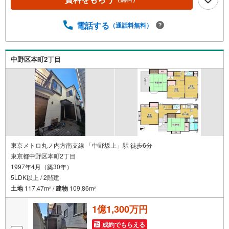
電話する
（通話料無料）
中野区本町2丁目
東京メトロ丸ノ内方南支線 「中野坂上」駅 徒歩6分
東京都中野区本町2丁目
1997年4月（築30年）
5LDK以上 / 2階建
土地
117.47m
/
建物
109.86m
2
2
1億1,300万円
成約でもらえる