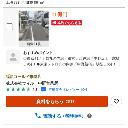
土地
338m
/
建物
861m
2
2
11億円
成約でもらえる
画像
21
枚
おすすめポイント
◇東京都メトロ丸の内線・都営大江戸線「中野坂上」駅徒
歩9分！◆東京メトロ丸の内線「中野新橋」駅徒歩6分！◇
都営大江戸線「西新宿五丁目」駅徒歩10分！◆長島孝一氏
設計、鹿島建設施工！◇延床面積861平米（約260坪）、4
ゴールド推奨店
階建て地下1階付RC造！◆地下駐車場は最大8台駐車可能！
株式会社ウィル 中野営業所
（高さ制限あり）◇現在は事務所兼自宅としてご利用中！
4.8
不動産会社レビュー 10件
◆事務所、音楽ホール、神社、教会、礼拝堂等多様の用途
で検討いただけます！◇1階から4階までのエレベーターあ
資料をもらう
（無料）
り！◆2階ホールは天窓やステンドグラスあり！
電話する
（通話料無料）