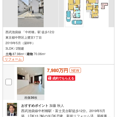
西武池袋線 「中村橋」駅 徒歩12分
東京都中野区上鷺宮1丁目
2019年5月（築8年）
3LDK / 2階建
土地
87.98m
/
建物
70.06m
2
2
リフォーム
7,980万円
NEW
成約でもらえる
画像
36
枚
おすすめポイント
加藤 秋人
西武池袋線中村橋駅・富士見台駅徒歩12分。2019年5月
築、LDK13.7帖の3LDK戸建。新規リフォーム済。屋根裏収