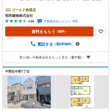
納付きで、季節物を整理しやすい間取り。 ・・・地域密着
昭和建物です・・・ 西荻窪に創業44年、地域密着の不動
ゴールド推奨店
産会社です。 不動産購入、買換えには、不安がつきも
昭和建物株式会社
の。 物件の選定や住宅ローンはもちろん地域密着だからこ
4.88
不動産会社レビュー 18件
その情報をお伝え、ご提案いたします。 お気軽にご相
談、ご来社頂ける会社です。スタッフ一同、心よりお待ち
資料をもらう
（無料）
しております。 同じ立地、同じ建物は存在しません。唯一
無二の不動産をお手伝いいたします。 キッズルーム充実・
チャイルド-シートの用意もございます。 ご家族で楽しくご
電話する
（通話料無料）
検討頂けるようご案内しておりますのでぜひ、お気軽にお
問い合わせください。 営業時間: 9:00 - 20:00
取り扱い不動産会社をもっと見る（
全
11
社
）
中野区中野1丁目