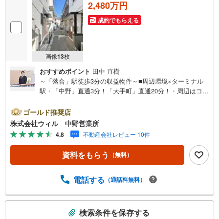
2,480万円
成約でもらえる
画像
13
枚
おすすめポイント
田中 直樹
～「落合」駅徒歩3分の収益物件～■周辺環境×ターミナル
駅・「中野」直通3分！「大手町」直通20分！・周辺はコン
ビニエンスストア等生活至便な立地！■収益性〇・月額賃
料:105,000円・年間想定賃料:1,260,000円・表面利回り:5.
ゴールド推奨店
1％---東証上場のウィルで安心取引！定休日無！平日特典あ
株式会社ウィル 中野営業所
り！住宅ローンもお任せ下さい！年間800組以上を担当する
4.8
不動産会社レビュー 10件
専門部署が、あなたの住宅ローンをお手伝い！リフォー
ム・リノベも併せて相談可能！お子様連れのご家族も落ち
資料をもらう
（無料）
着いてお話ができるよう、キッズスペースを設置していま
す。【営業時間10:00-19:00】（年中無休）
電話する
（通話料無料）
こ
検索条件を保存する
の