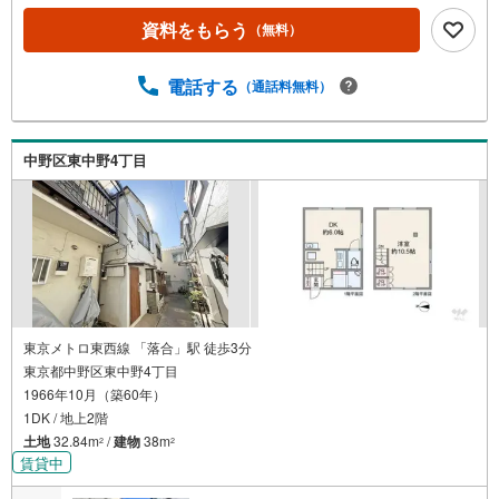
有効的に使えます！◆水回りが集約されたレイアウトで家
資料をもらう
（無料）
事の効率アップ！◆お洗濯物やお布団干しにも便利なバル
コニー付き！◆「塔山小学校」まで徒歩約9分！【営業時間
10:00～19:00】上記時間はお電話が繋がりやすくなってお
電話する
（通話料無料）
ります。ぜひお気軽にご連絡下さい！現地を見学される場
合は「室内・現地を見学する（無料）」ボタンよりご希望
の日時をご記入いただけますとスムーズにご案内が可能で
中野区東中野4丁目
す。【ウィル不動産販売はここが強み】（1）住宅ローンに
精通したローン専門部署があります！（2）施工実績多数の
リフォーム部門も社内にあります！（3）定休日なし！
東京メトロ東西線 「落合」駅 徒歩3分
東京都中野区東中野4丁目
1966年10月（築60年）
1DK / 地上2階
土地
32.84m
/
建物
38m
2
2
賃貸中