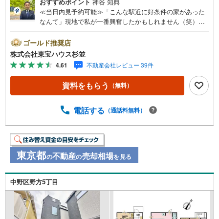
おすすめポイント
神谷 知典
≪当日内見予約可能≫「こんな駅近に好条件の家があった
なんて」現地で私が一番興奮したかもしれません（笑）外
観はスタイリッシュな黒で決まっているのに、中に入ると
南側の遊歩道から差し込む光でポカポカ。このツンデレな
ゴールド推奨店
ギャップがです！さらに驚くのは幅約3mもある駐車スペー
株式会社東宝ハウス杉並
ス。車2台に自転車まで余裕で置けちゃうんです。駅徒歩6
4.61
不動産会社レビュー 39件
分でこの広さは自慢できるレベル。全4部屋で家族みんなが
笑顔になれる理想の住まいです。に見に来て損はないです
資料をもらう
（無料）
よ！・未来を予測し人生設計から始まる「未来カレンダ
ー」のご提案。・未来に起こるであろうご自宅リフォーム
をオンライン上でご提案「ミラカレクラブ」。・不動産売
電話する
（通話料無料）
却時、ご自宅を綺麗にかつ瀟洒にさせるCG加工ホームステ
イジングサービス。・購入者様へ、税理士による確定申告
の無料セミナーをご招待いたします。
東京都
不動産
売却相場
の
の
を見る
中野区野方5丁目