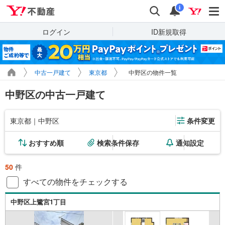
Yahoo!不動産
検索
通知
i
ログイン
ID新規取得
中古一戸建て
東京都
中野区の物件一覧
中野区の中古一戸建て
東京都｜中野区
条件変更
おすすめ順
検索条件保存
通知設定
50
件
すべての物件をチェックする
中野区上鷺宮1丁目