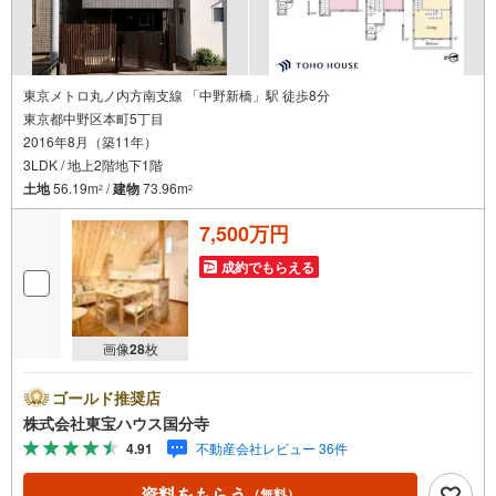
徹底的な近隣聞き込みを含め調査結果を説明いたします！
【3】住宅購入WEBセミナー（無料）
住宅の探し方、良い物件の見極め方、住宅ローンに関してなどWEBセミナ
ーを配信しております！
【4】キッズスペース完備
お子様にはおもちゃ、絵本などのご用意をしていますので、
東京メトロ丸ノ内方南支線 「中野新橋」駅 徒歩8分
ご家族でのご来店をお待ちしています^^
東京都中野区本町5丁目
2016年8月（築11年）
3LDK / 地上2階地下1階
土地
56.19m
/
建物
73.96m
2
2
7,500万円
成約でもらえる
画像
28
枚
ゴールド推奨店
株式会社東宝ハウス国分寺
4.91
不動産会社レビュー 36件
資料をもらう
（無料）