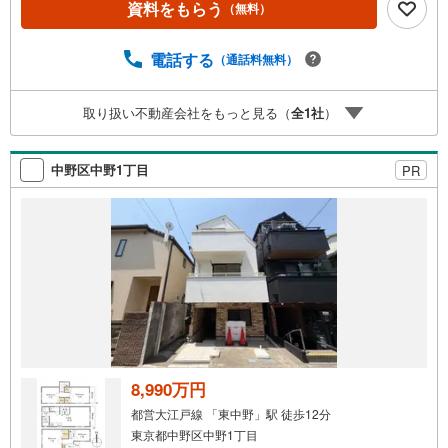
資料をもらう
（無料）
気軽にご相談、ご来社頂ける会社です。スタッフ一同、心
よりお待ちしております。 同じ立地、同じ建物は存在しま
せん。唯一無二の不動産をお手伝いいたします。 キッズル
電話する
（通話料無料）
ーム充実・チャイルド-シートの用意もございます。 ご家族
で楽しくご検討頂けるようご案内しておりますのでぜひ、
取り扱い不動産会社をもっと見る（
全
1
社
）
お気軽にお問い合わせください。 営業時間: 9:00 - 20:
00
中野区中野1丁目
PR
8,990万円
都営大江戸線 「東中野」駅 徒歩12分
東京都中野区中野1丁目