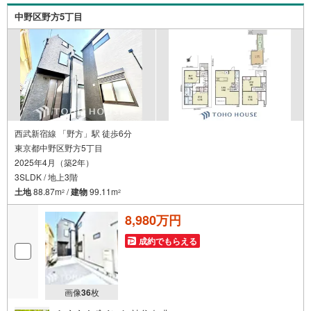
中野区野方5丁目
西武新宿線 「野方」駅 徒歩6分
東京都中野区野方5丁目
2025年4月（築2年）
3SLDK / 地上3階
土地
88.87m
/
建物
99.11m
2
2
8,980万円
成約でもらえる
画像
36
枚