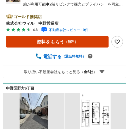
線が利用可能◆2階リビングで採光とプライバシーを両立し
た約13帖のLDK◆自然と会話の機会も増えるリビング階段
仕様◆家事の負担を軽減する食洗器搭載キッチン◆雨の日
ゴールド推奨店
のお洗濯にも活躍する浴室暖房乾燥機付き◆2階に水回り設
株式会社ウィル 中野営業所
備が集約され家事動線も良好◆全居室2面からの採光・通風
4.8
不動産会社レビュー 10件
が得られる心地よい住空間◆全居室5帖以上のゆとりの広さ
でプライベート空間も充実◆「谷戸小学校」まで徒歩約2分
資料をもらう
（無料）
「中野東中学校」まで徒歩約11分◆「マルマンストア中野
店」まで徒歩約3分【営業時間 10:00～19:00】上記時間は
お電話が繋がりやすくなっております。ぜひお気軽にご連
電話する
（通話料無料）
絡下さい！現地を見学される場合は「室内・現地を見学す
る（無料）」ボタンよりご希望の日時をご記入いただけま
取り扱い不動産会社をもっと見る（
全
3
社
）
すとスムーズにご案内が可能です。【ウィル不動産販売は
ここが強み】（1）住宅ローンに精通したローン専門部署が
あります！（2）施工実績多数のリフォーム部門も社内にあ
中野区野方6丁目
ります！（3）定休日なし！