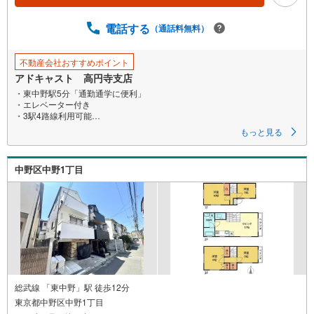
ジ
に
電話する
（通話料無料）
保
存
不動産会社おすすめポイント
す
アドキャスト 高円寺支店
る
・東中野駅5分「通勤通学に便利」
・エレベーター付き
・3駅4路線利用可能
もっと見る
お電話でお問い合わせをいただくとすぐにご対応可能です。
メールをご希望の際は、「室内・現地を見学する」ボタンよりお気軽にお
問合せください。
中野区中野1丁目
■アドキャストの特徴■
【1】毎月70組様限定！簡易ライフプラン作成
住宅購入後50年間のライフプラン＆キャッシュフロー表を作成します！
【2】当社オリジナル物件調査報告書
徹底的な近隣聞き込みを含め調査結果を説明いたします！
【3】住宅購入WEBセミナー（無料）
住宅の探し方、良い物件の見極め方、住宅ローンに関してなどWEBセミナ
ーを配信しております！
【4】キッズスペース完備
お子様にはおもちゃ、絵本などのご用意をしていますので、
総武線 「東中野」駅 徒歩12分
ご家族でのご来店をお待ちしています^^
東京都中野区中野1丁目