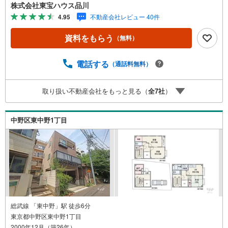
トを大切にしています。現地でしか分からないリアルな情
株式会社東宝ハウス品川
報も含めて、一緒に後悔しない住まい探しを進めていきま
4.95
不動産会社レビュー 40件
しょう。まずはお気軽にご相談ください。【Yahoo！ 不動
産キャンペーン対象店舗】当店で物件を成約するとPayPay
資料をもらう
（無料）
ボーナスライトがもらえる「Yahoo！ 不動産 物件ご成約キ
ャンペーン」の対象になります。「資料をもらう」「見学
予約をする」ボタンからお問い合わせください。※必ずYah
電話する
（通話料無料）
oo！ JAPAN IDでログインしてください。※PayPayボーナ
スライトは出金と譲渡はできません。ご案内・詳細な資料
取り扱い不動産会社をもっと見る（
全
7
社
）
のご請求はお気軽にどうぞ♪お電話でのお問い合わせも常
時受け付けております！お気軽にお問い合わせください。
中野区東中野1丁目
総武線 「東中野」駅 徒歩6分
東京都中野区東中野1丁目
2000年12月（築26年）