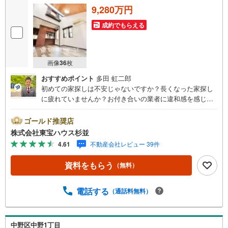
9,280万円
成約でもらえる
画像
36
枚
おすすめポイント
多田 虹二郎
初めての家探しは不安じゃないですか？長くなった家探し
に疲れていませんか？お付き合いの業者に違和感を感じて
いませんか？東宝ハウス杉並は仲介業者です。仲介に特化
したプロが、何のしがらみもなく、お客様の理想の物件を
ゴールド推奨店
お探しします。東宝ハウス杉並【（FD）:】ご見学希望の物
株式会社東宝ハウス杉並
件以外も併せてご案内させていただきます。遠慮なくご希
4.61
不動産会社レビュー 39件
望をお伝えくださいませ。■ご見学について■【営業時間 9:
00～21:00】人気物件は特に問い合わせが集中するため、お
資料をもらう
（無料）
早めにお電話くださいませ。「室内・現地を見学する」ボ
タンよりご予約いただくとご見学がスムーズとなります。■
TOHO HOUSE CLUB■弊社で売買されたお客様はTOHO H
電話する
（通話料無料）
OUSE CLUBに加入可能。10～20年後のリフォーム、保険
の見直しや借り換えなど、オンラインでやりとりができま
す。■FPによるファイナンシャルライフサポート■ファイナ
中野区中野1丁目