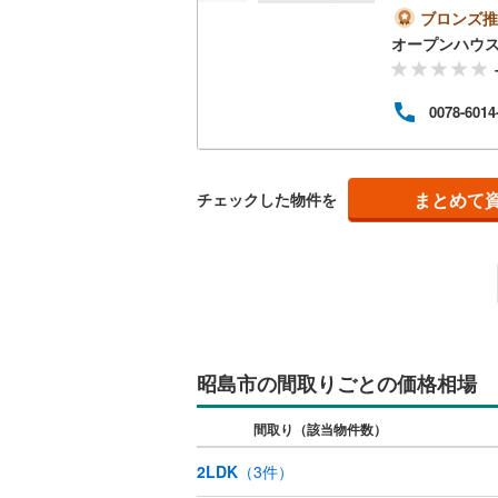
地を
ブロンズ推
ーズ
オープンハウ
案内
たし
イル
0078-6014
なく
も大
ら出
定物
ス・
まとめて
チェックした物件を
昭島市の間取りごとの価格相場
間取り（該当物件数）
2LDK
（
3
件）