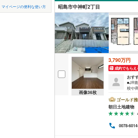
中国
鳥取
昭島市中神町2丁目
マイページの便利な使い方
吹き抜け
東京23区以外
八王子市
地下鉄
東京メト
四国
徳島
二世帯向
三鷹市
(
2
東京メト
サービス
九州・沖縄
福岡
昭島市
(
3
東京メト
立地
小金井市
東京メト
3,790万円
最寄りの
東村山市
都営新宿
0
0
0
0
0
0
該当物件
該当物件
該当物件
該当物件
該当物件
該当物件
件
件
件
件
件
件
成約でもらえ
福生市
(
9
配置、向き、
おす
私鉄・その他
つくばエ
■JR
清瀬市
(
2
校や
前道6m
京成金町
画像
36
枚
り、
多摩市
(
1
ザー
ゴールド推
平坦地
（
東武亀戸
小さ
朝日土地建物 
あきる野
相談
西武有楽
LD
との
西多摩郡
でき
西武多摩
0078-6014
業へ
リビング
大島町
(
2
ち合
西武山口
（
0
）
お客