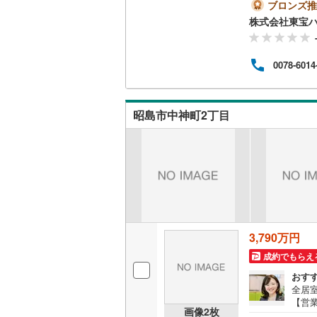
はお
ブロンズ推
する
株式会社東宝
予約
す。
ーン
0078-6014
なの
って
あら
資金
昭島市中神町2丁目
計画
3,790万円
成約でもらえ
おす
全居
【営業
画像
2
枚
おり