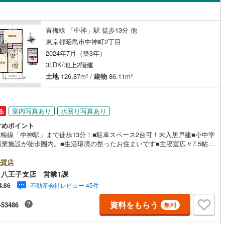
島根
岡山
広島
山口
（
0
）
バリアフリー住宅
（
0
）
(
243
)
立川市
(
29
)
ロ銀座線
(
0
)
東京メトロ丸ノ内線
(
0
)
香川
愛媛
高知
青梅線 「中神」駅 徒歩13分 他
け
（
0
）
平屋・1階建て
（
0
）
保存した条件を見る
東京都昭島市中神町2丁目
4
)
青梅市
(
37
)
ロ日比谷線
(
0
)
東京メトロ東西線
(
0
)
2024年7月（築3年）
ルーム（納戸）
（
1
）
佐賀
長崎
熊本
大分
9
)
調布市
(
26
)
ロ有楽町線
(
0
)
東京メトロ半蔵門線
(
0
)
3LDK/地上2階建
土地
126.87m
/
建物
86.11m
2
2
(
17
)
小平市
(
31
)
ロ副都心線
(
0
)
都営浅草線
(
0
)
駅が始発駅
（
0
）
海まで2km以内
（
0
）
(
57
)
国分寺市
(
14
)
線
(
0
)
都営大江戸線
(
0
)
この条件で検索する
この条件で検索する
この条件で検索する
この条件で検索する
この条件で検索する
この条件で検索する
市区町村以下を選択
市区町村を選択す
駅を選択する
室内写真あり
水回り写真あり
る
)
狛江市
(
6
)
建ち方、日当たり
すめポイント
クスプレス
(
0
)
京成本線
(
0
)
青梅線「中神駅」まで徒歩13分！■駐車スペース2台可！未入居戸建■小中学
5
)
東久留米市
(
37
)
商業施設が徒歩圏内。■生活環境の整ったお住まいです■主寝室広々7.5帖あ
以上
（
0
）
角地
（
0
）
線
(
0
)
北総鉄道北総線
(
0
)
バルコニーは南向き！日当たり良好是非一度、お問い合わせください！※バ
3
)
稲城市
(
7
)
ル会場には、ベビーベッドや キッズスペースをご用意しております。
奨店
0
）
線
(
0
)
東武東上線
(
0
)
なお子様連れでも、安心してご来場ください！資料請求、住宅ローンのご
八王子支店 営業1課
市
(
58
)
西東京市
(
52
)
などお気軽にお問合せください！スタッフ25名でお客様がご覧になったこ
町線
(
0
)
西武新宿線
(
0
)
不動産会社レビュー 45件
4.86
ない情報を多数ご用意しております。インターネット、チラシなどに掲載
日の出町
(
1
)
西多摩郡檜原村
(
1
)
ない物件も多数ございます！ご案内時に他物件もご紹介可能です。 担当営
湖線
(
0
)
西武多摩川線
(
0
)
資料をもらう
-53486
無料
ご希望をお伝えください！■ご案内方法ご自宅へお迎え・最寄り駅等でお待
ダイニング15畳以上
)
利島村
(
0
)
わせ、弊社へのご来社など、ご相談ください。ご希望があれば周辺環境、
線
(
0
)
京王線
(
0
)
様の希望に合わせた物件などもご案内をいたします。お住まい探しは朝日