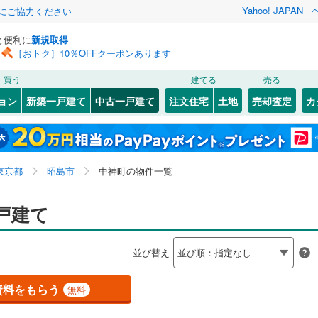
Yahoo! JAPAN
金にご協力ください
と便利に
新規取得
［おトク］10％OFFクーポンあります
検索条件を保存しました
買う
建てる
売る
0
)
常磐線
(
0
)
リノベーション
ョン
新築一戸建て
中古一戸建て
注文住宅
土地
売却査定
カ
この検索条件の新着物件通知は、
マイページ
から設定できます。
ライン（宇都宮～逗子）
湘南新宿ライン（前橋～小田原）
ション・リフォーム
築古・築30年以上
（
0
）
(
)
0
)
中央区
郷地町
(
(
5
3
)
)
岩手
宮城
秋田
山形
(
0
)
3
)
)
文京区
中神町
(
(
41
6
)
)
東海道本線
(
0
)
東京都、昭島市、中神町
神奈川
埼玉
千葉
茨城
東京都
昭島市
中神町の物件一覧
4
)
北区
美堀町
(
45
(
6
)
)
武蔵野線
(
0
)
4
0
）
)
墨田区
オール電化
(
28
)
（
1
）
長野
富山
石川
福井
戸建て
0
)
中央本線（JR東日本）
(
0
)
検索条件を保存する
台以上
2
)
（
5
）
足立区
ビルトインガレージ
(
179
)
（
0
）
0
)
八高線
(
2
)
閉じる
閉じる
お気に入りリストを見る
お気に入りリストを見る
閉じる
閉じる
岐阜
静岡
三重
並び替え
タ付インターホン
(
130
)
中野区
防犯カメラ
(
52
)
（
0
）
マイページ
各駅停車）
(
0
)
埼京線
(
0
)
兵庫
京都
滋賀
奈良
23
)
品川区
(
36
)
資料をもらう
無料
線
(
0
)
上越新幹線
(
0
)
全体
7
)
世田谷区
(
206
)
線
(
0
)
北陸新幹線
(
0
)