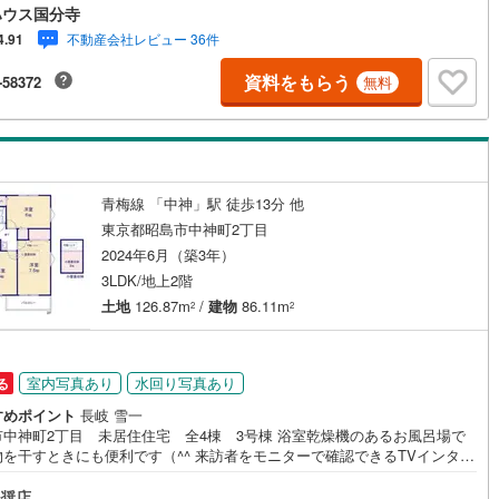
が必要な場合がございますのでご了承ください。◆TOHO HOUSE CLUB
ハウス国分寺
で売買いただいたお客様はTOHO HOUSE CLUBにご加入いただけます。
不動産会社レビュー 36件
4.91
～20、30年後のリフォーム、保険やローンの見直し、相続や資産運用など、
にわたってのサポートをご提供いたします。◆FPによるライフサポート◆
資料をもらう
-58372
無料
ファイナンシャルプランナーが住宅ローン・保険・税金・資産運用・相続
幅広くアドバイスいたします。ご契約前後を問わず、安心してご利用いた
ます。◆安心の環境◆無料駐車場、キッズスペースを完備し、ご家族での
店も安心です。の体制で皆様の住まい探しをサポートいたします。
青梅線 「中神」駅 徒歩13分 他
東京都昭島市中神町2丁目
2024年6月（築3年）
3LDK/地上2階
土地
126.87m
/
建物
86.11m
2
2
室内写真あり
水回り写真あり
る
すめポイント
長岐 雪一
市中神町2丁目 未居住住宅 全4棟 3号棟 浴室乾燥機のあるお風呂場で
物を干すときにも便利です（^^ 来訪者をモニターで確認できるTVインター
付きです！ 24時間換気システムで快適な空間を作り出しています！ 住まい
をするのであれば、 センチュリー21成ハウジングのスタッフがサポートを
奨店