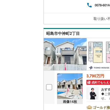
将来
ウッドデ
0078-6014
専属
など
だけ
構造・規模・
取り扱い
ご来
耐震、免
昭島市中神町2丁目
（
0
）
オンライン対
オンライ
オンライ
3,790万円
成約でもらえ
おす
◆ご見
せ。
画像
14
枚
るた
タン
ゴールド推