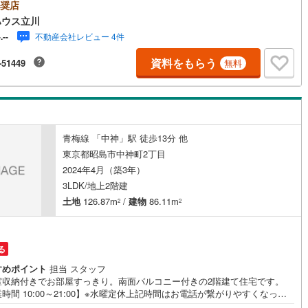
電話が繋がりやすくなっております。人気物件には特に問い合わせが集中
奨店
ため、お早めにお電話ください。「室内・現地を見学する」ボタンよりご
ハウス立川
いただくとご見学がスムーズです。ご見学の際は車でお迎えに上がりま
不動産会社レビュー 4件
-.--
【東宝ハウス立川のポイント】◆住宅ローンはお任せください！◆住宅ロ
アドバイザーがご質問にお答えいたします。・どこの銀行で借りるとお得
資料をもらう
-51449
無料
？・適切な借入額は？・「住宅ローン控除」ってなに？・「確定申告書」
どうすればいいの？◆ファイナンシャルプランナーに相談◆お金に関する
ゆるご相談を承ります。・ライフプランのシミュレーション・生活収支の
の流れを分かりやすくグラフに表示・お客様のライフプランに合った資金
のご提案
青梅線 「中神」駅 徒歩13分 他
東京都昭島市中神町2丁目
2024年4月（築3年）
3LDK/地上2階建
土地
126.87m
/
建物
86.11m
2
2
る
すめポイント
担当 スタッフ
室収納付きでお部屋すっきり。南面バルコニー付きの2階建て住宅です。
時間 10:00～21:00】※水曜定休上記時間はお電話が繋がりやすくなって
ます。ぜひお気軽にご連絡ください！現地を見学される場合は「室内・現