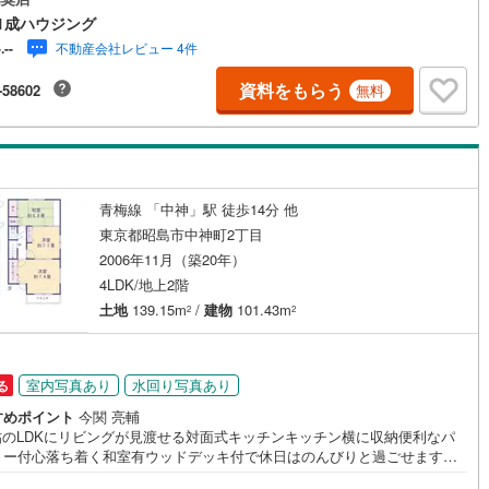
ます。 不動産のプロなので、きっとお客様のお役に立つことでしょう。 セ
1成ハウジング
ュリー21成ハウジングでは、武蔵村山市をはじめ、立川市・昭島市・国立
不動産会社レビュー 4件
-.--
東大和市・瑞穂町・羽村市・あきる野市・福生市など周辺の地域も情報が
だくさん。ネットに掲載できない物件も多数ございますので、こちらの物
資料をもらう
-58602
無料
一緒にご紹介させていただきます。 写真がまだ撮れていない物件に関しま
、希望があれば写真データだけお届けすることも可能です。遠方の方など
が見たい方はお申し付けください。
青梅線 「中神」駅 徒歩14分 他
東京都昭島市中神町2丁目
2006年11月（築20年）
4LDK/地上2階
土地
139.15m
/
建物
101.43m
2
2
室内写真あり
水回り写真あり
る
すめポイント
今関 亮輔
5帖のLDKにリビングが見渡せる対面式キッチンキッチン横に収納便利なパ
リー付心落ち着く和室有ウッドデッキ付で休日はのんびりと過ごせます駐
台分有緑豊かで生活面も便利な住環境【営業時間 9:00～19:00】上記時間