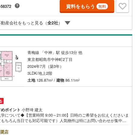
にわたってのサポートをご提供いたします。◆FPによるライフサポート◆
資料をもらう
ッキあり
（
0
）
-58372
無料
ファイナンシャルプランナーが住宅ローン・保険・税金・資産運用・相続
幅広くアドバイスいたします。ご契約前後を問わず、安心してご利用いた
ます。◆安心の環境◆無料駐車場、キッズスペースを完備し、ご家族での
施工・品質・工法関連
不動産会社をもっと見る（
全
2
社
）
店も安心です。の体制で皆様の住まい探しをサポートいたします。
震、制震構造
住宅性能評価付き
（
1
）
青梅線 「中神」駅 徒歩13分 他
応
東京都昭島市中神町2丁目
2024年7月（築3年）
ン内見(相談)可
（
4
）
IT重説可
（
3
）
3LDK/地上2階
土地
126.87m
/
建物
86.11m
2
2
ン対応とは？
る
すめポイント
小野埼 建太
学について◆【営業時間 9:00～21:00】日時のご希望をお伝えくださいま
（もちろん当日でも対応可能です）人気物件は特にお問い合わせが集中す
め、お早めのご連絡をおすすめいたします。「室内・現地を見学する」ボ
よりご予約いただくと、スムーズにご案内可能です。事前に鍵の手配や内
奨店