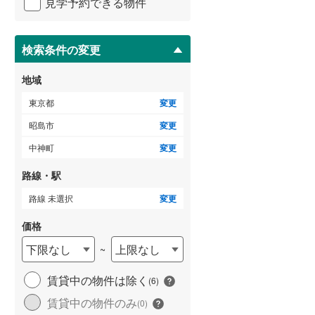
見学予約できる物件
ペ
御蔵島村
(
0
)
小田急小田原線
(
0
)
ー
ジ
小笠原村
(
0
)
東急多摩川線
(
0
)
に
検索条件の変更
保
東急池上線
(
0
)
存
地域
す
京急本線
(
0
)
る
東京都
変更
東京モノレール
(
0
)
昭島市
変更
中神町
変更
東京臨海高速鉄道りんかい線
(
0
)
路線・駅
路線 未選択
変更
価格
下限なし
上限なし
~
賃貸中の物件は除く
(
6
)
賃貸中の物件のみ
(
0
)