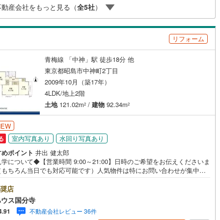
不動産会社をもっと見る（
全
5
社
）
(
0
)
三宅島三宅村
(
0
)
建物（株）八王子店 営業1課にお任せください！
原線
(
0
)
京王井の頭線
(
0
)
丈町
(
0
)
青ヶ島村
(
0
)
摩線
(
0
)
東急東横線
(
0
)
リフォーム
ッチン
（
0
）
対面キッチン
（
5
）
町線
(
0
)
東急田園都市線
(
0
)
青梅線 「中神」駅 徒歩18分 他
契約、入居関連など
谷線
(
0
)
東急目黒線
(
0
)
東京都昭島市中神町2丁目
2009年10月（築17年）
能
（
3
）
線
(
0
)
都電荒川線
(
0
)
4LDK/地上2階
め
(
0
)
都営日暮里・舎人ライナー
(
0
)
土地
121.02m
/
建物
92.34m
2
2
レール
(
0
)
埼玉高速鉄道
(
0
)
NEW
機あり
（
5
）
室内写真あり
水回り写真あり
る
すめポイント
井出 健太郎
学について◆【営業時間 9:00～21:00】日時のご希望をお伝えくださいま
（もちろん当日でも対応可能です）人気物件は特にお問い合わせが集中す
インクローゼット
床下収納
（
2
）
め、お早めのご連絡をおすすめいたします。「室内・現地を見学する」ボ
よりご予約いただくと、スムーズにご案内可能です。事前に鍵の手配や内
奨店
が必要な場合がございますのでご了承ください。◆TOHO HOUSE CLUB
ハウス国分寺
で売買いただいたお客様はTOHO HOUSE CLUBにご加入いただけます。
庭
不動産会社レビュー 36件
4.91
～20、30年後のリフォーム、保険やローンの見直し、相続や資産運用など、