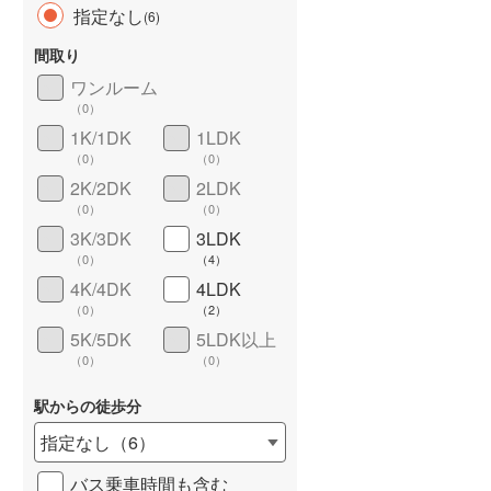
指定なし
(
6
)
間取り
ワンルーム
（
0
）
長期優良住宅
（
0
）
1K/1DK
1LDK
（
0
）
（
0
）
2K/2DK
2LDK
（
0
）
（
0
）
3K/3DK
3LDK
（
0
）
（
4
）
4K/4DK
4LDK
詳しく見る
（
0
）
（
2
）
5K/5DK
5LDK以上
（
0
）
（
0
）
駅からの徒歩分
指定なし
（
6
）
バス乗車時間も含む