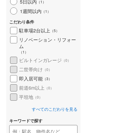
5日以内
（
1
）
1週間以内
（
1
）
こだわり条件
駐車場2台以上
（
5
）
リノベーション・リフォー
ム
（
1
）
ビルトインガレージ
（
0
）
二世帯向け
（
0
）
即入居可能
（
3
）
前道6m以上
（
0
）
平坦地
（
0
）
すべてのこだわりを見る
キーワードで探す