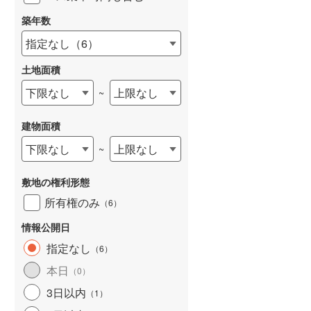
築年数
指定なし
（
6
）
土地面積
下限なし
上限なし
~
建物面積
下限なし
上限なし
~
敷地の権利形態
所有権のみ
（
6
）
情報公開日
指定なし
（
6
）
本日
（
0
）
3日以内
（
1
）