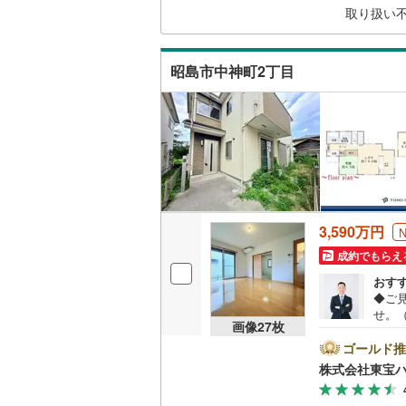
取り扱い
神津島村
土地
京王相模
キッチン
八丈島八
小田急多
昭島市中神町2丁目
独立型キ
東急大井
販売、価格、
東急世田
即入居可
京急空港
ゆりかも
浴室
多摩モノ
3,590万円
浴室乾燥
成約でもらえ
おす
収納
◆ご見
せ。
ウォーク
画像
27
枚
るた
（
1
）
タン
ゴールド推
覧準備
株式会社東宝
◆弊社
バルコニー、
10