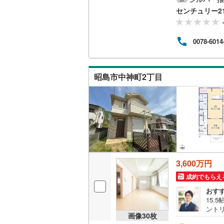
致し
センチュリー2
ンチ
市・
盛り
0078-6014
件と
して
写真
昭島市中神町2丁目
3,600万円
成約でもらえ
おす
15.
ント
画像
30
枚
車場2