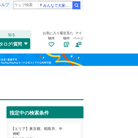
ヘルプ
みんなで大家さん 2881億円
検索
お気に入り
最近見た
マイ
知る
物件
物件
ページ
高崎線
(
0
)
タログ/質問
総武本線
(
0
)
港区
上川原町
(
16
)
(
1
)
福島
渋谷区
拝島町
(
(
49
4
)
)
山手線
(
0
)
栃木
群馬
山梨
板橋区
宮沢町
(
(
94
1
)
)
横浜線
(
0
)
江東区
トイレ２か所
(
25
)
（
6
）
青梅線
(
6
)
葛飾区
太陽光発電システム
(
99
)
（
0
）
京浜東北線
(
0
)
指定中の検索条件
杉並区
(
109
)
総武線
(
0
)
和歌山
目黒区
(
38
)
山形新幹線
(
0
)
エリア
東京都、昭島市、中
神町
東海道新幹線
(
0
)