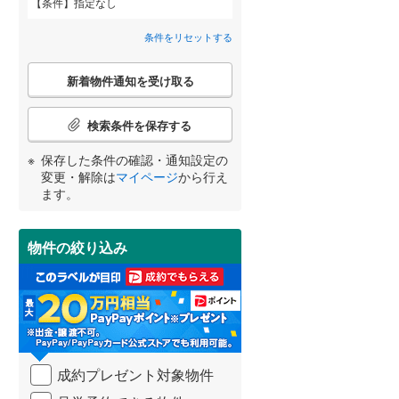
条件
指定なし
間取り変更可能
（
0
）
条件をリセットする
武蔵野市
(
11
)
東京メトロ丸ノ内方南支線
(
0
)
3階建て以上
（
0
）
こ
府中市
(
34
)
東京メトロ千代田線
(
0
)
新着物件通知を受け取る
の
宮崎
鹿児島
沖縄
検
町田市
(
167
)
東京メトロ南北線
(
0
)
索
検索条件を保存する
条
日野市
(
51
)
都営三田線
(
0
)
件
保存した条件の確認・通知設定の
で
小学校まで1km以内
（
0
）
変更・解除は
マイページ
から行え
国立市
(
9
)
通
する
る
条件をリセットする
条件をリセットする
条件をリセットする
条件をリセットする
条件をリセットする
条件をリセットする
ます。
知
東大和市
(
24
)
を
京成押上線
(
0
)
受
武蔵村山市
(
33
)
物件の絞り込み
南道路
（
4
）
け
東武伊勢崎線
(
0
)
取
羽村市
(
26
)
る
西武池袋線
(
0
)
・
西多摩郡瑞穂町
(
14
)
条
西武国分寺線
(
0
)
件
西多摩郡奥多摩町
(
2
)
西武拝島線
(
0
)
を
成約プレゼント対象物件
マ
新島村
(
0
)
京王高尾線
(
0
)
イ