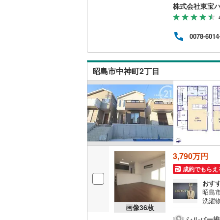
覧準備
株式会社東宝
◆弊社
10
将来
0078-6014
専属
など
だけ
ご来
昭島市中神町2丁目
3,790万円
成約でもらえ
おす
昭島
洗濯
画像
36
枚
ホン
探し
シルバー推