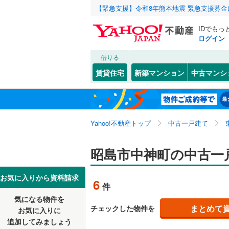
【緊急支援】令和8年熊本地震 緊急支援募
IDでもっ
ログイン
借りる
北海道
JR
北海道
東北本線
(
こだわり条件
リフォーム、
賃貸住宅
新築マンション
中古マンシ
湘南新宿
リノベー
東京23区
千代田区
大神町
(
8
東北
青森
(
0
)
（
1
）
新宿区
田中町
(
(
6
2
京葉線
(
0
)
関東
東京
Yahoo!不動産トップ
中古一戸建て
設備
豊島区
緑町
(
8
(
)
8
南武線
(
0
)
台東区
床暖房
(
（
3
信越・北陸
新潟
昭島市中神町の中古一
横須賀線
(
荒川区
駐車場2
(
4
五日市線
(
東海
愛知
お気に入りから資料請求
6
件
江戸川区
ＴＶモニ
常磐線（
気になる物件を
（
5
）
近畿
大阪
練馬区
(
1
まとめて
チェックした物件を
東北新幹
お気に入りに
追加してみましょう
間取り、居室
大田区
(
6
秋田新幹