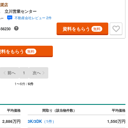
見学する（無料）」ボタンよりご希望の日時をご記入いただけますとスム
奨店
にご案内が可能です。◎現地のご案内について・平日や夜遅い時間帯もご
ス 立川営業センター
が可能 ※定休日を除く・経験豊富なスタッフが物件詳細を丁寧にご説明い
不動産会社レビュー 2件
-.--
ます。・車でご自宅や最寄り駅等、ご指定の場所まで送迎します。・チャ
ドシートのご用意ございます。◎個別FP相談会 無料物件のご紹介だけで
資料をもらう
-56230
無料
住宅ローン・資金のご相談、まずは家探しについて話を聞きたいという方
歓迎です！年間8000棟以上の限定物件を発表しているオープンハウスだか
会える物件が多数ございます。ぜひお気軽にご連絡・ご相談ください！※限
件:当社のみ、もしくは当社を含めた数社でのみご紹介可能なオープンハウ
ディベロップメントの物件
資料をもらう
無料
前へ
1
次へ
1
〜
6
件 /
6
件
平均価格
間取り（該当物件数）
平均価格
2,886万円
3K/3DK
（
1
件）
1,550万円