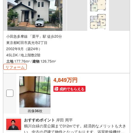
小田急多摩線 「栗平」駅 徒歩20分
東京都町田市真光寺2丁目
2002年9月（築24年）
4SLDK / 地上階数2階
土地
177.76m
/
建物
126.75m
2
2
リフォーム
4,849万円
成約でもらえる
画像
36
枚
おすすめポイント
岸田 周平
鶴川台緑の里公園まで312mです。経済的なメリットも大き
い、中古の戸建て物件となっております。浴室乾燥機付き