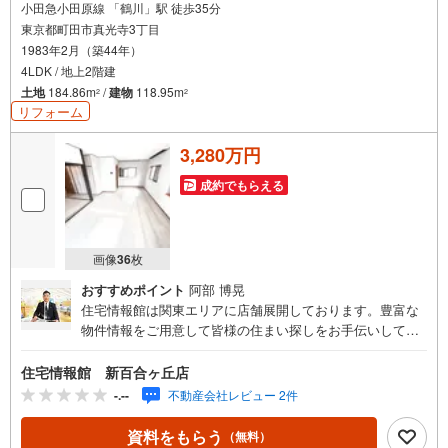
小田急小田原線 「鶴川」駅 徒歩35分
東京都町田市真光寺3丁目
1983年2月（築44年）
4LDK / 地上2階建
土地
184.86m
/
建物
118.95m
2
2
リフォーム
3,280万円
成約でもらえる
画像
36
枚
おすすめポイント
阿部 博晃
住宅情報館は関東エリアに店舗展開しております。豊富な
物件情報をご用意して皆様の住まい探しをお手伝いしてお
ります。まずは最寄りの住宅情報館にお気軽にご相談くだ
さい。住宅ローン相談会も同時開催中無理のない住宅ロー
住宅情報館 新百合ヶ丘店
ンの試算やご購入の際にかかる諸費用の概算も行っており
-.--
不動産会社レビュー 2件
ます。しっかりとした資金計画のアドバイスをさせて頂き
ますので、お気軽にご相談ください。
資料をもらう
（無料）