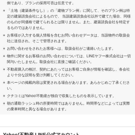
例であり、プランの採用可否は任意です。
「土地（建築条件なし）」の「建物プラン例」に関して、そのプラン例は特
定の建築請負会社によるもので、 当該建築請負会社以外で建てた場合、同様
のものが同価格で建てられるとは限りません。また、建築請負会社を特定す
るものではありません。
お客様が入力する個人情報を含むお問い合わせデータは、当該物件の取扱会
社に送信され、そこで管理されます。
お問い合わせをされたお客様へは、取扱会社がご連絡いたします。
物件に関するお客様のお問い合わせについては、LINEヤフー株式会社は一切
関与いたしません。取扱会社に直接ご確認ください。
不動産購入の検討、契約にあたってはお客様ご自身が情報を確認し、各会社
より十分な説明を受け判断してください。
本ページの掲載内容は変更される場合があります。あらかじめご了承くださ
い。
クチコミはYahoo!不動産が独自で収集したものを表示しています。
朝の通勤ラッシュ時の所要時間ではありません。時間帯などによっては実際
の乗車時間と異なる場合があります。
Yahoo!不動産 LINE公式アカウント