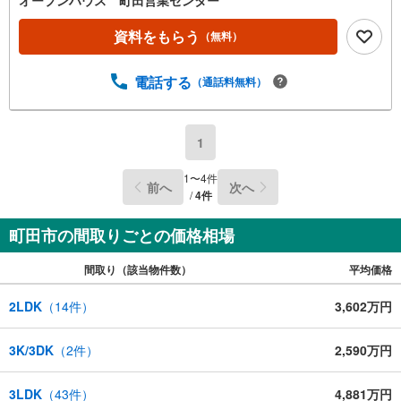
する（無料）」ボタンよりご希望の日時をご記入いただけ
ますとスムーズにご案内が可能です。◎現地のご案内につ
資料をもらう
（無料）
いて・平日や夜遅い時間帯もご案内が可能 ※定休日を除
く・経験豊富なスタッフが物件詳細を丁寧にご説明いたし
電話する
（通話料無料）
ます。・車でご自宅や最寄り駅等、ご指定の場所まで送迎
します。・チャイルドシートのご用意ございます。◎個別F
P相談会 無料物件のご紹介だけでなく住宅ローン・資金
のご相談、まずは家探しについて話を聞きたいという方も
1
大歓迎です！年間8000棟以上の限定物件を発表しているオ
ープンハウスだから出会える物件が多数ございます。ぜひ
1
〜
4
件
前へ
次へ
お気軽にご連絡・ご相談ください！※限定物件:当社のみ、
/
4
件
もしくは当社を含めた数社でのみご紹介可能なオープンハ
ウス・ディベロップメントの物件
町田市の間取りごとの価格相場
間取り（該当物件数）
平均価格
2LDK
（
14
件）
3,602万円
3K/3DK
（
2
件）
2,590万円
3LDK
（
43
件）
4,881万円