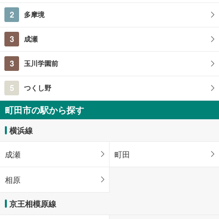
2
多摩境
3
成瀬
3
玉川学園前
5
つくし野
町田市の駅から探す
横浜線
成瀬
町田
相原
京王相模原線