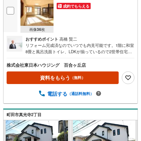
成約でもらえる
画像
36
枚
おすすめポイント
高橋 賢二
リフォーム完成済なのでいつでも内見可能です。1階に和室
8畳と風呂洗面トイレ、LDKが揃っているので2世帯住宅も
検討可能です。
株式会社東日本ハウジング 百合ヶ丘店
資料をもらう
（無料）
電話する
（通話料無料）
町田市真光寺2丁目