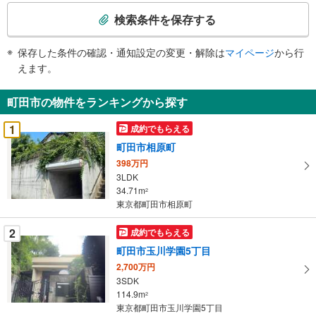
索
検索条件を保存する
条
件
保存した条件の確認・通知設定の変更・解除は
マイページ
から行
で
えます。
通
知
町田市の物件をランキングから探す
を
受
1
成約でもらえる
け
町田市相原町
取
398万円
る
3LDK
・
34.71m
2
条
東京都町田市相原町
件
を
2
成約でもらえる
マ
町田市玉川学園5丁目
イ
2,700万円
ペ
3SDK
ー
114.9m
2
東京都町田市玉川学園5丁目
ジ