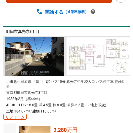
電話する
（通話料無料）
町田市真光寺3丁目
小田急小田原線 「鶴川」駅 バス10分 真光寺中学校入口 バス停下車 徒歩3
分
東京都町田市真光寺3丁目
1983年2月（築44年）
4LDK（LDK 18.0畳 洋 4.5畳 和 8.0畳 洋 洋 6.5畳） / 地上2階建
土地
184.67m
/
建物
118.83m
2
2
リフォーム
3,280万円