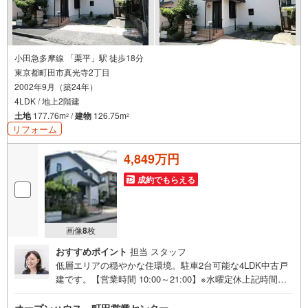
小田急多摩線 「栗平」駅 徒歩18分
東京都町田市真光寺2丁目
2002年9月（築24年）
4LDK / 地上2階建
土地
177.76m
/
建物
126.75m
2
2
リフォーム
4,849万円
成約でもらえる
画像
8
枚
おすすめポイント
担当 スタッフ
低層エリアの穏やかな住環境。駐車2台可能な4LDK中古戸
建です。【営業時間 10:00～21:00】※水曜定休上記時間は
お電話が繋がりやすくなっております。ぜひお気軽にご連
絡ください！現地を見学される場合は「室内・現地を見学
オープンハウス 町田営業センター