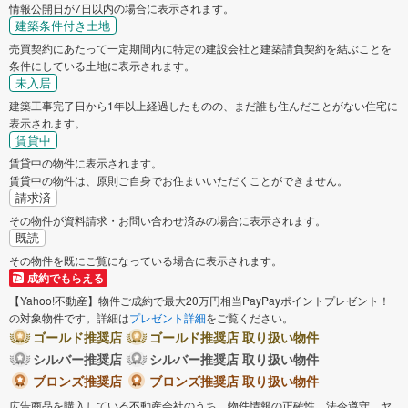
情報公開日が7日以内の場合に表示されます。
建築条件付き土地
売買契約にあたって一定期間内に特定の建設会社と建築請負契約を結ぶことを
条件にしている土地に表示されます。
未入居
建築工事完了日から1年以上経過したものの、まだ誰も住んだことがない住宅に
表示されます。
賃貸中
賃貸中の物件に表示されます。
賃貸中の物件は、原則ご自身でお住まいいただくことができません。
請求済
その物件が資料請求・お問い合わせ済みの場合に表示されます。
既読
その物件を既にご覧になっている場合に表示されます。
成約でもらえる
【Yahoo!不動産】物件ご成約で最大20万円相当PayPayポイントプレゼント！
の対象物件です。詳細は
プレゼント詳細
をご覧ください。
ゴールド推奨店
ゴールド推奨店 取り扱い物件
シルバー推奨店
シルバー推奨店 取り扱い物件
ブロンズ推奨店
ブロンズ推奨店 取り扱い物件
広告商品を購入している不動産会社のうち、物件情報の正確性、法令遵守、ヤ