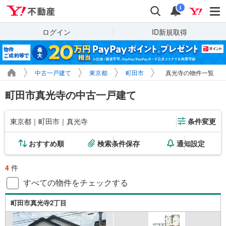
Yahoo!不動産
検索
通知
i
ログイン
ID新規取得
中古一戸建て
東京都
町田市
真光寺の物件一覧
町田市真光寺の中古一戸建て
東京都｜町田市｜真光寺
条件変更
おすすめ順
検索条件保存
通知設定
4
件
すべての物件をチェックする
町田市真光寺2丁目