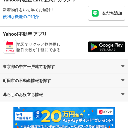
新着物件をいち早くお届け！
友だち追加
便利な機能のご紹介
Yahoo!不動産 アプリ
地図でサクッと物件探し
物件比較が手軽にできる
東京都の中古一戸建てを探す
町田市の不動産情報を探す
路線・駅から探す
地域から探す
暮らしのお役立ち情報
不動産・住宅
賃貸住宅
通勤・通学時間から探す
地図から探す
マンションカタログ
教えて！住まいの先生
新築マンション
中古マンション
新築一戸建て
中古一戸建て