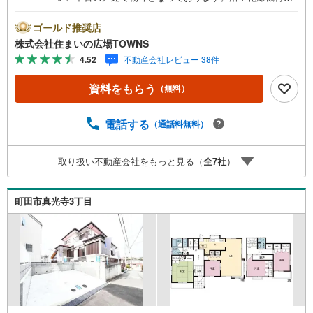
の物件は、浴室を暖房機能で温めておくことで急激な温度
変化によるヒートショックを予防することもできます。シ
ゴールド推奨店
ューズボックスは、玄関の整理整頓には欠かせません。こ
株式会社住まいの広場TOWNS
ちらの住宅の向きは南西向きです。お探しの方はどうぞ。
4.52
不動産会社レビュー 38件
内装リフォーム済みなので、新しくなった住まいで生活を
始めることができます。建物面積は126.75平米となってお
資料をもらう
（無料）
り広さも十分ではないでしょうか。
電話する
（通話料無料）
取り扱い不動産会社をもっと見る（
全
7
社
）
町田市真光寺3丁目