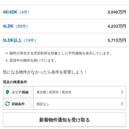
4K/4DK
（
4
件）
2,040万円
4LDK
（
82
件）
4,233万円
5LDK以上
（
19
件）
5,713万円
物件が所在する市区町村を対象とした平均価格を表示しています。
賃貸中の物件を除いています。
気になる物件がなかったら
条件を変更しよう！
現在の検索条件
東京都｜町田市｜真光寺
エリア/路線
指定なし
詳細条件
こ
新着物件通知を受け取る
の
検