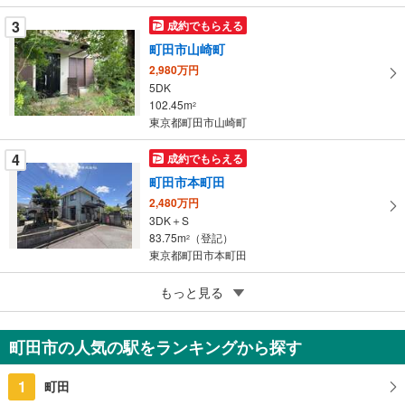
に
3
成約でもらえる
保
町田市山崎町
存
す
2,980万円
5DK
る
102.45m
2
東京都町田市山崎町
4
成約でもらえる
町田市本町田
2,480万円
3DK＋S
83.75m
（登記）
2
東京都町田市本町田
5
もっと見る
成約でもらえる
町田市相原町
980万円
町田市の人気の駅をランキングから探す
4DK
62.1m
2
1
町田
東京都町田市相原町