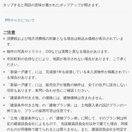
タップすると用語の意味が書かれたポップアップが開きます。
PRマークについて
ご注意
消費税および地方消費税の対象となる場合は税込み価格が表示されていま
す。
物件の写真やイラスト、CGなどは実際と異なる場合があります。
市区町村の合併などにより、地図が表示されない場合があります。ご了承く
ださい。
「新築一戸建て」には、完成後1年を経過している未入居物件が掲載されてい
る場合があります。
「新築一戸建て」には、販売住戸が複数の物件は、全ての住戸に該当しない
項目もあります。各問い合わせ先にご確認ください。
「建築条件付き土地」の価格には、建物価格は含まれません。
「建築条件付き土地」の「建物プラン例」は、土地購入者の設計プランの一
例であり、プランの採用可否は任意です。
「土地（建築条件なし）」の「建物プラン例」に関して、そのプラン例は特
定の建築請負会社によるもので、 当該建築請負会社以外で建てた場合、同様
のものが同価格で建てられるとは限りません。また、建築請負会社を特定す