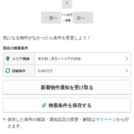
1
1
〜
4
件
前へ
次へ
/
4
件
気になる物件がなかったら
条件を変更しよう！
現在の検索条件
東京都｜東京メトロ千代田線
エリア/路線
2,000万円
詳細条件
こ
新着物件通知を受け取る
の
検
索
検索条件を保存する
条
件
保存した条件の確認・通知設定の変更・解除は
マイページ
から行
で
えます。
通