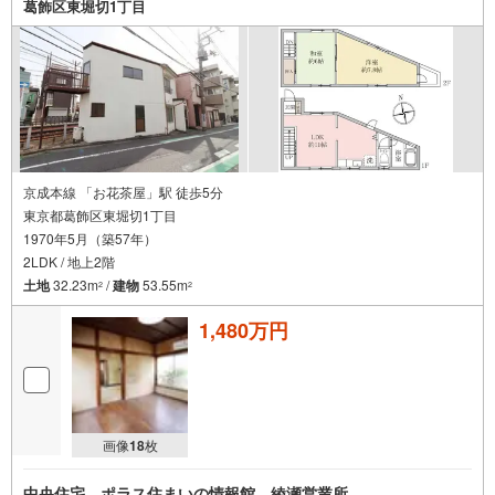
学される場合は「室内・現地を見学する（無料）」ボタン
葛飾区東堀切1丁目
よりご希望の日時をご記入いただけますとスムーズにご案
内が可能です。【ウィル不動産販売はここが強み】（1）住
宅ローンに精通したローン専門部署があります！（2）施工
実績多数のリフォーム部門も社内にあります！（3）定休日
なし！
京成本線 「お花茶屋」駅 徒歩5分
東京都葛飾区東堀切1丁目
1970年5月（築57年）
2LDK / 地上2階
土地
32.23m
/
建物
53.55m
2
2
1,480万円
画像
18
枚
中央住宅 ポラス住まいの情報館 綾瀬営業所