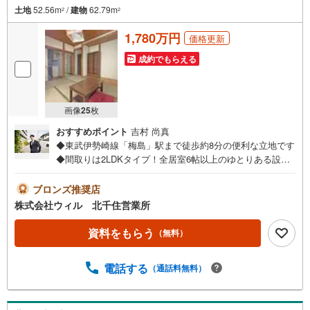
土地
52.56m
/
建物
62.79m
2
2
1,780万円
価格更新
成約でもらえる
画像
25
枚
おすすめポイント
吉村 尚真
◆東武伊勢崎線「梅島」駅まで徒歩約8分の便利な立地です
◆間取りは2LDKタイプ！全居室6帖以上のゆとりある設計
です◆1階に水回りとLDKを集約させ、家事がスムーズにで
きます！◆ゆとりある約7.5帖の和室は多目的に使える落ち
ブロンズ推奨店
着いた空間！収納もたっぷりございます◆広々としたロフ
株式会社ウィル 北千住営業所
ト付き！収納はもちろん、趣味のスペースなどライフスタ
イルに合わせた使い方が可能です◆投資用としても検討い
資料をもらう
（無料）
ただける物件です！リフォームなどお気軽にご相談くださ
い！◆閑静で落ち着いた住環境が広がる住宅街でゆとりあ
電話する
（通話料無料）
る暮らし！※こちらの物件は再建築不可となっています。
【営業時間 10:00～19:00】上記時間はお電話が繋がりやす
くなっております。ぜひお気軽にご連絡下さい！現地を見