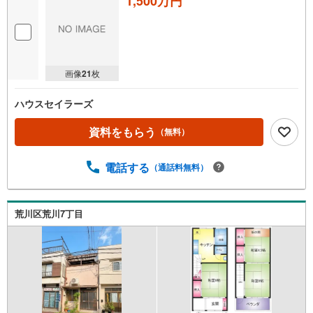
1,500万円
画像
21
枚
ハウスセイラーズ
資料をもらう
（無料）
電話する
（通話料無料）
荒川区荒川7丁目