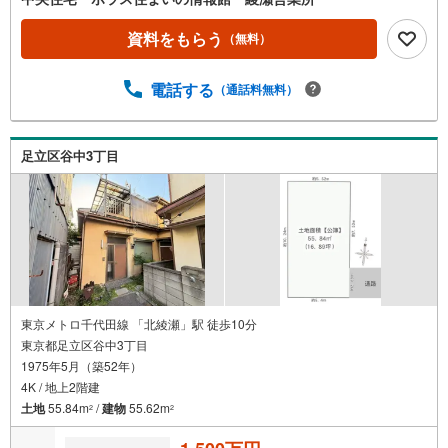
資料をもらう
（無料）
電話する
（通話料無料）
足立区谷中3丁目
東京メトロ千代田線 「北綾瀬」駅 徒歩10分
東京都足立区谷中3丁目
1975年5月（築52年）
4K / 地上2階建
土地
55.84m
/
建物
55.62m
2
2