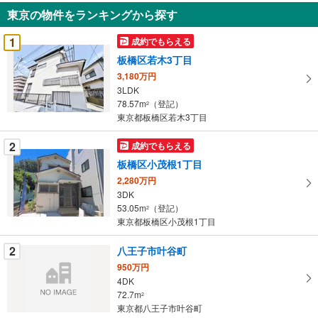
知
東京の物件をランキングから探す
を
受
1
成約でもらえる
け
板橋区若木3丁目
取
3,180万円
る
3LDK
・
78.57m
（登記）
2
条
東京都板橋区若木3丁目
件
を
2
成約でもらえる
マ
板橋区小茂根1丁目
イ
2,280万円
ペ
3DK
ー
53.05m
（登記）
2
東京都板橋区小茂根1丁目
ジ
に
2
八王子市叶谷町
保
950万円
存
4DK
す
72.7m
2
る
東京都八王子市叶谷町