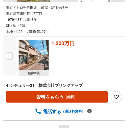
東京メトロ千代田線 「町屋」駅 徒歩3分
東京都荒川区荒川7丁目
1979年3月（築48年）
3K / 地上2階
土地
41.25m
/
建物
53.97m
2
2
1,300万円
画像
3
枚
センチュリー21 株式会社ブリングアップ
資料をもらう
（無料）
電話する
（通話料無料）