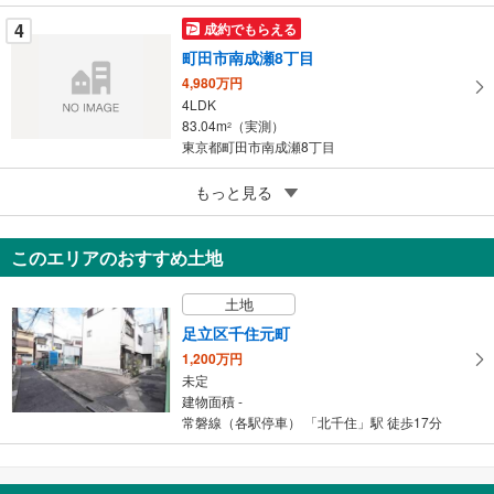
4
成約でもらえる
町田市南成瀬8丁目
4,980万円
4LDK
83.04m
（実測）
2
東京都町田市南成瀬8丁目
5
もっと見る
成約でもらえる
東村山市萩山町1丁目
4,049万円
このエリアのおすすめ土地
4LDK
90.22m
（登記）
2
土地
東京都東村山市萩山町1丁目
足立区千住元町
1,200万円
未定
建物面積 -
常磐線（各駅停車） 「北千住」駅 徒歩17分