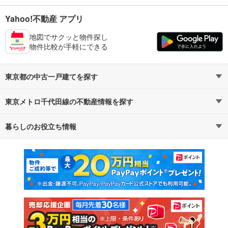
Yahoo!不動産 アプリ
地図でサクッと物件探し
物件比較が手軽にできる
東京都の中古一戸建てを探す
東京メトロ千代田線の不動産情報を探す
路線・駅から探す
地域から探す
暮らしのお役立ち情報
不動産・住宅
賃貸住宅
通勤・通学時間から探す
地図から探す
マンションカタログ
教えて！住まいの先生
新築マンション
中古マンション
新築一戸建て
中古一戸建て
注文住宅
土地