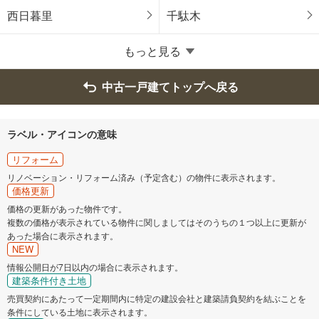
昭島市
調布市
西日暮里
千駄木
町田市
小金井市
もっと見る
小平市
日野市
中古一戸建てトップへ戻る
東村山市
国分寺市
ラベル・アイコンの意味
国立市
福生市
リフォーム
リノベーション・リフォーム済み（予定含む）の物件に表示されます。
価格更新
狛江市
東大和市
価格の更新があった物件です。
複数の価格が表示されている物件に関しましてはそのうちの１つ以上に更新が
清瀬市
東久留米市
あった場合に表示されます。
NEW
武蔵村山市
多摩市
情報公開日が7日以内の場合に表示されます。
建築条件付き土地
売買契約にあたって一定期間内に特定の建設会社と建築請負契約を結ぶことを
稲城市
羽村市
条件にしている土地に表示されます。