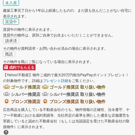
未入居
あきる野市
西東京市
建築工事完了日から1年以上経過したものの、まだ誰も住んだことがない住宅に
表示されます。
賃貸中
西多摩郡瑞穂町
西多摩郡日の出町
賃貸中の物件に表示されます。
賃貸中の物件は、原則ご自身でお住まいいただくことができません。
西多摩郡檜原村
西多摩郡奥多摩町
請求済
その物件が資料請求・お問い合わせ済みの場合に表示されます。
既読
大島町
その物件を既にご覧になっている場合に表示されます。
成約でもらえる
【Yahoo!不動産】物件ご成約で最大20万円相当PayPayポイントプレゼント！
の対象物件です。詳細は
プレゼント詳細
をご覧ください。
ゴールド推奨店
ゴールド推奨店 取り扱い物件
シルバー推奨店
シルバー推奨店 取り扱い物件
ブロンズ推奨店
ブロンズ推奨店 取り扱い物件
広告商品を購入している不動産会社のうち、物件情報の正確性、法令遵守、ヤ
フー不動産における成約実績等、当社所定の基準を満たした優良な店舗運営を
実践していると認めた不動産会社（もしくは当該認定を受けた不動産会社の取
扱物件）に表示されます。