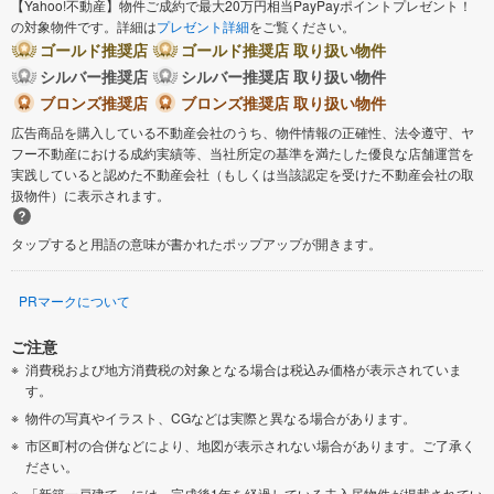
【Yahoo!不動産】物件ご成約で最大20万円相当PayPayポイントプレゼント！
の対象物件です。詳細は
プレゼント詳細
をご覧ください。
ゴールド推奨店
ゴールド推奨店 取り扱い物件
シルバー推奨店
シルバー推奨店 取り扱い物件
ブロンズ推奨店
ブロンズ推奨店 取り扱い物件
広告商品を購入している不動産会社のうち、物件情報の正確性、法令遵守、ヤ
フー不動産における成約実績等、当社所定の基準を満たした優良な店舗運営を
実践していると認めた不動産会社（もしくは当該認定を受けた不動産会社の取
扱物件）に表示されます。
タップすると用語の意味が書かれたポップアップが開きます。
PRマークについて
ご注意
消費税および地方消費税の対象となる場合は税込み価格が表示されていま
す。
物件の写真やイラスト、CGなどは実際と異なる場合があります。
市区町村の合併などにより、地図が表示されない場合があります。ご了承く
ださい。
「新築一戸建て」には、完成後1年を経過している未入居物件が掲載されてい