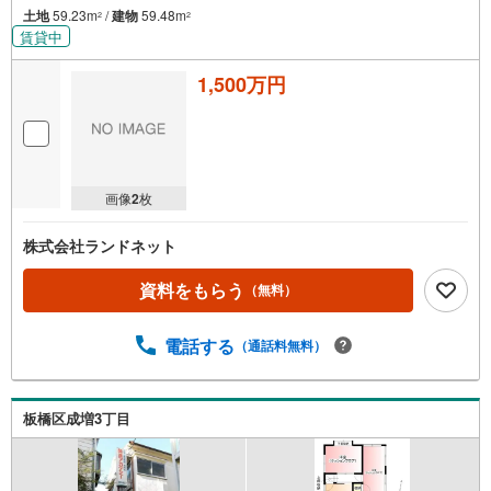
土地
59.23m
/
建物
59.48m
2
2
賃貸中
1,500万円
画像
2
枚
株式会社ランドネット
資料をもらう
（無料）
電話する
（通話料無料）
板橋区成増3丁目