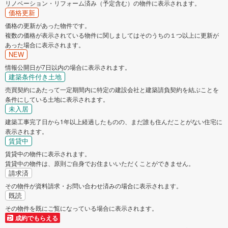
リノベーション・リフォーム済み（予定含む）の物件に表示されます。
価格更新
狛江市
東大和市
価格の更新があった物件です。
複数の価格が表示されている物件に関しましてはそのうちの１つ以上に更新が
清瀬市
東久留米市
あった場合に表示されます。
NEW
武蔵村山市
多摩市
情報公開日が7日以内の場合に表示されます。
建築条件付き土地
売買契約にあたって一定期間内に特定の建設会社と建築請負契約を結ぶことを
稲城市
羽村市
条件にしている土地に表示されます。
未入居
あきる野市
西東京市
建築工事完了日から1年以上経過したものの、まだ誰も住んだことがない住宅に
表示されます。
賃貸中
西多摩郡瑞穂町
西多摩郡日の出町
賃貸中の物件に表示されます。
賃貸中の物件は、原則ご自身でお住まいいただくことができません。
西多摩郡檜原村
西多摩郡奥多摩町
請求済
その物件が資料請求・お問い合わせ済みの場合に表示されます。
既読
大島町
その物件を既にご覧になっている場合に表示されます。
成約でもらえる