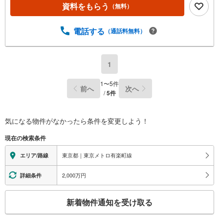
資料をもらう
（無料）
電話する
（通話料無料）
1
1
〜
5
件
前へ
次へ
/
5
件
気になる物件がなかったら
条件を変更しよう！
現在の検索条件
東京都｜東京メトロ有楽町線
エリア/路線
2,000万円
詳細条件
こ
新着物件通知を受け取る
の
検