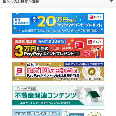
暮らしのお役立ち情報
不動産・住宅
賃貸住宅
通勤・通学時間から探す
地図から探す
マンションカタログ
教えて！住まいの先生
新築マンション
中古マンション
新築一戸建て
中古一戸建て
注文住宅
土地
売却査定