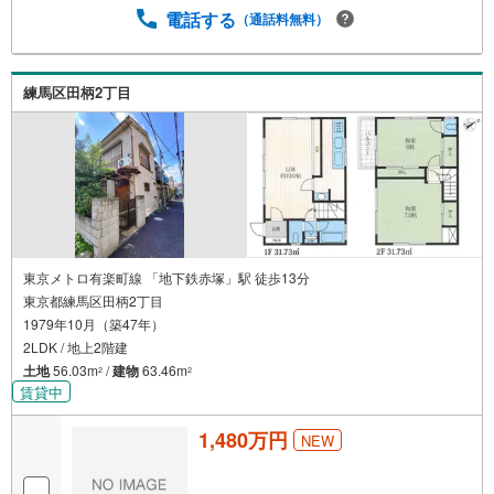
電話する
（通話料無料）
練馬区田柄2丁目
東京メトロ有楽町線 「地下鉄赤塚」駅 徒歩13分
東京都練馬区田柄2丁目
1979年10月（築47年）
2LDK / 地上2階建
土地
56.03m
/
建物
63.46m
2
2
賃貸中
1,480万円
NEW