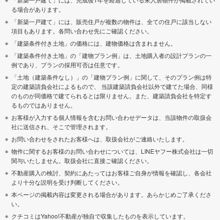
る場合があります。
「新築一戸建て」には、販売住戸が複数の物件は、全ての住戸に該当しない
項目もあります。各問い合わせ先にご確認ください。
「建築条件付き土地」の価格には、建物価格は含まれません。
「建築条件付き土地」の「建物プラン例」は、土地購入者の設計プランの一
例であり、プランの採用可否は任意です。
「土地（建築条件なし）」の「建物プラン例」に関して、そのプラン例は特
定の建築請負会社によるもので、 当該建築請負会社以外で建てた場合、同様
のものが同価格で建てられるとは限りません。また、建築請負会社を特定す
るものではありません。
お客様が入力する個人情報を含むお問い合わせデータは、当該物件の取扱会
社に送信され、そこで管理されます。
お問い合わせをされたお客様へは、取扱会社がご連絡いたします。
物件に関するお客様のお問い合わせについては、LINEヤフー株式会社は一切
関与いたしません。取扱会社に直接ご確認ください。
不動産購入の検討、契約にあたってはお客様ご自身が情報を確認し、各会社
より十分な説明を受け判断してください。
本ページの掲載内容は変更される場合があります。あらかじめご了承くださ
い。
クチコミはYahoo!不動産が独自で収集したものを表示しています。