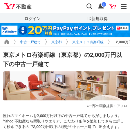
Yahoo!不動産
検索
通知
i
ログイン
ID新規取得
中古一戸建て
東京都
東京メトロ有楽町線
2,00
東京メトロ有楽町線（東京都）の2,000万円以
下の中古一戸建て
一部の画像提供：アフロ
憧れのマイホームを2,000万円以下の中古一戸建てから探しましょう。
Yahoo!不動産なら間取りやエリア、こだわり条件を追加してさらに詳し
く検索できるので2,000万円以下の理想の中古一戸建てに出会えます。