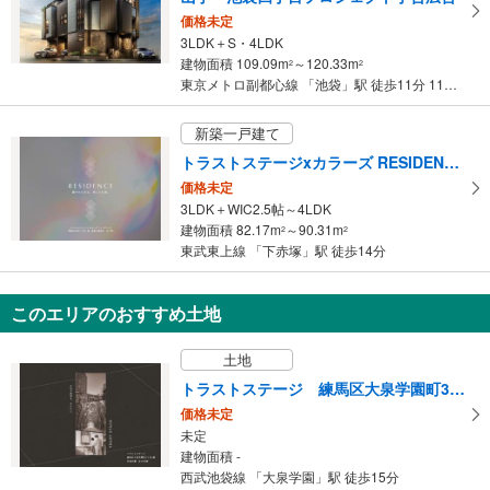
価格未定
3LDK＋S・4LDK
建物面積 109.09m
～120.33m
2
2
東京メトロ副都心線 「池袋」駅 徒歩11分 11～12分
新築一戸建て
トラストステージxカラーズ RESIDENCE 板橋区赤塚5丁目5期 全3棟
価格未定
3LDK＋WIC2.5帖～4LDK
建物面積 82.17m
～90.31m
2
2
東武東上線 「下赤塚」駅 徒歩14分
このエリアのおすすめ土地
土地
トラストステージ 練馬区大泉学園町3丁目2期 全18区画
価格未定
未定
建物面積 -
西武池袋線 「大泉学園」駅 徒歩15分