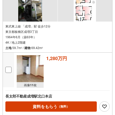
東武東上線 「成増」駅 徒歩12分
東京都板橋区成増3丁目
1964年6月（築63年）
4K / 地上2階建
土地
59.7m
/
建物
69.42m
2
2
1,280万円
画像
11
枚
長太郎不動産成増駅北口本店
資料をもらう
（無料）