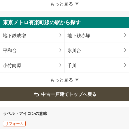
東京23区以外
もっと見る
八王子市
立川市
東京メトロ有楽町線の駅から探す
武蔵野市
三鷹市
地下鉄成増
地下鉄赤塚
青梅市
府中市
平和台
氷川台
昭島市
調布市
小竹向原
千川
町田市
小金井市
もっと見る
小平市
日野市
中古一戸建てトップへ戻る
東村山市
国分寺市
ラベル・アイコンの意味
国立市
福生市
リフォーム