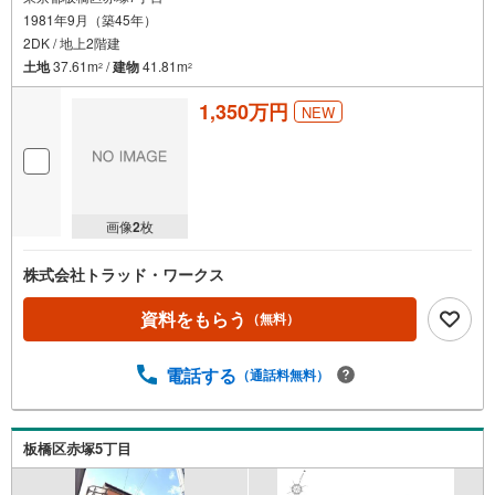
1981年9月（築45年）
2DK / 地上2階建
土地
37.61m
/
建物
41.81m
2
2
1,350万円
NEW
画像
2
枚
株式会社トラッド・ワークス
資料をもらう
（無料）
電話する
（通話料無料）
板橋区赤塚5丁目