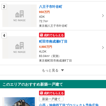
に
2
八王子市叶谷町
保
950万円
存
4DK
す
72.7m
2
る
東京都八王子市叶谷町
4
成約でもらえる
町田市南成瀬8丁目
4,980万円
4LDK
83.04m
（実測）
2
東京都町田市南成瀬8丁目
5
もっと見る
成約でもらえる
東村山市萩山町1丁目
4,049万円
このエリアのおすすめ新築一戸建て
4LDK
90.22m
（登記）
2
成約でもらえる
東京都東村山市萩山町1丁目
新築一戸建て
山手・池袋四丁目プロジェクト予告広告