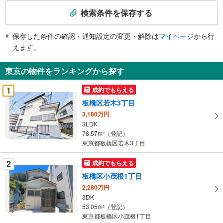
索
検索条件を保存する
条
件
保存した条件の確認・通知設定の変更・解除は
マイページ
から行
で
えます。
通
知
東京の物件をランキングから探す
を
受
1
成約でもらえる
け
板橋区若木3丁目
取
3,180万円
る
3LDK
・
78.57m
（登記）
2
条
東京都板橋区若木3丁目
件
を
2
成約でもらえる
マ
板橋区小茂根1丁目
イ
2,280万円
ペ
3DK
ー
53.05m
（登記）
2
東京都板橋区小茂根1丁目
ジ