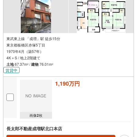
東武東上線 「成増」駅 徒歩15分
東京都板橋区赤塚5丁目
1970年4月（築57年）
4K＋S / 地上2階建て
土地
67.37m
/
建物
76.01m
2
2
賃貸中
1,190万円
画像
2
枚
長太郎不動産成増駅北口本店