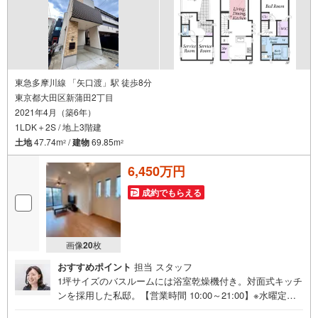
東急多摩川線 「矢口渡」駅 徒歩8分
東京都大田区新蒲田2丁目
2021年4月（築6年）
1LDK＋2S / 地上3階建
土地
47.74m
/
建物
69.85m
2
2
6,450万円
成約でもらえる
画像
20
枚
おすすめポイント
担当 スタッフ
1坪サイズのバスルームには浴室乾燥機付き。対面式キッチ
ンを採用した私邸。【営業時間 10:00～21:00】※水曜定休
上記時間はお電話が繋がりやすくなっております。ぜひお