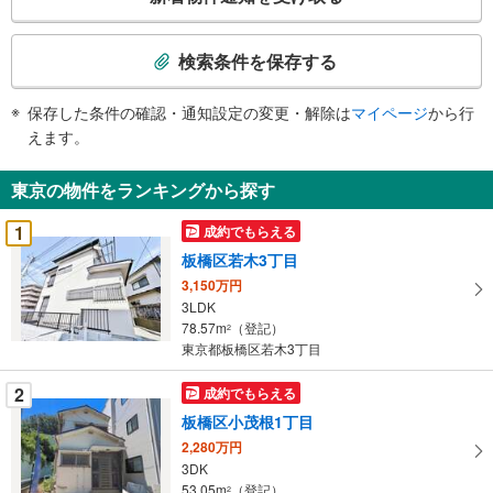
の
検
索
検索条件を保存する
条
件
保存した条件の確認・通知設定の変更・解除は
マイページ
から行
で
えます。
通
知
東京の物件をランキングから探す
を
受
1
成約でもらえる
け
板橋区若木3丁目
取
3,150万円
る
3LDK
・
78.57m
（登記）
2
条
東京都板橋区若木3丁目
件
を
2
成約でもらえる
マ
板橋区小茂根1丁目
イ
2,280万円
ペ
3DK
ー
53.05m
（登記）
2