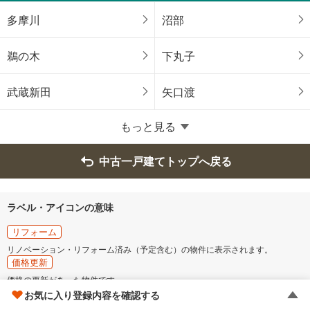
武蔵野市
三鷹市
多摩川
沼部
青梅市
府中市
鵜の木
下丸子
昭島市
調布市
武蔵新田
矢口渡
町田市
小金井市
もっと見る
小平市
日野市
中古一戸建てトップへ戻る
東村山市
国分寺市
ラベル・アイコンの意味
国立市
福生市
リフォーム
リノベーション・リフォーム済み（予定含む）の物件に表示されます。
価格更新
狛江市
東大和市
価格の更新があった物件です。
複数の価格が表示されている物件に関しましてはそのうちの１つ以上に更新が
お気に入り登録内容を確認する
清瀬市
東久留米市
あった場合に表示されます。