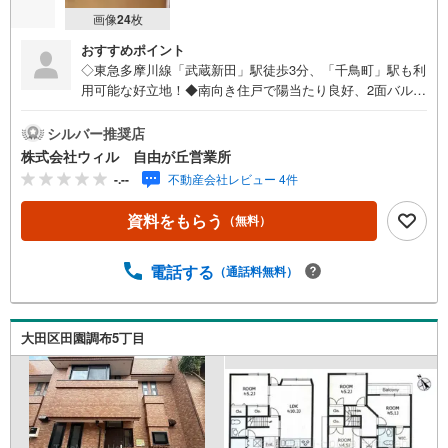
画像
24
枚
おすすめポイント
◇東急多摩川線「武蔵新田」駅徒歩3分、「千鳥町」駅も利
用可能な好立地！◆南向き住戸で陽当たり良好、2面バルコ
ニーで風通しも気持ちいい住空間！◇周辺は閑静な住宅街
で車通りも少なく、落ち着いた住環境と良好な治安！◆徒
シルバー推奨店
歩圏にサミット・オーケー・マルエツなどスーパーが揃い
株式会社ウィル 自由が丘営業所
日々のお買い物も便利！◇近隣には公園もあり、お子様や
-.--
不動産会社レビュー 4件
ペットとの暮らしにもぴったりの環境！◆軽量鉄骨造で安
心感のあるしっかりとした建物構造！◇室内はリフォーム
資料をもらう
（無料）
もおすすめ、自分好みの空間づくりも楽しめます！◆ファ
ミリーにもおすすめ、利便性と住環境どちらも叶う一邸！
電話する
（通話料無料）
大田区田園調布5丁目