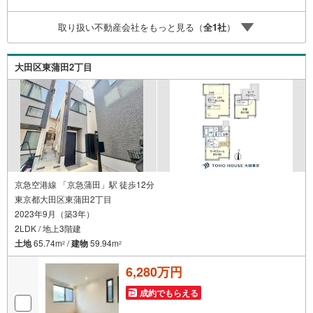
～）■ライフスタイルは人により様々■ご家族の思いを受け
止めて私達は様々なご要望にお応え致します！【コロナウ
取り扱い不動産会社をもっと見る（
全
1
社
）
イルス予防対策実施中】〇ご入店時の検温とアルコール除
菌を設置しております〇接客ブースでは、お席の間隔を通
常より広くお取りします〇全営業車に乗降車時の消毒、除
大田区東蒲田2丁目
菌シート等を常備しております〇物件見学用に使い捨てス
リッパ・使い捨て手袋をご用意します
京急空港線 「京急蒲田」駅 徒歩12分
東京都大田区東蒲田2丁目
2023年9月（築3年）
2LDK / 地上3階建
土地
65.74m
/
建物
59.94m
2
2
6,280万円
成約でもらえる