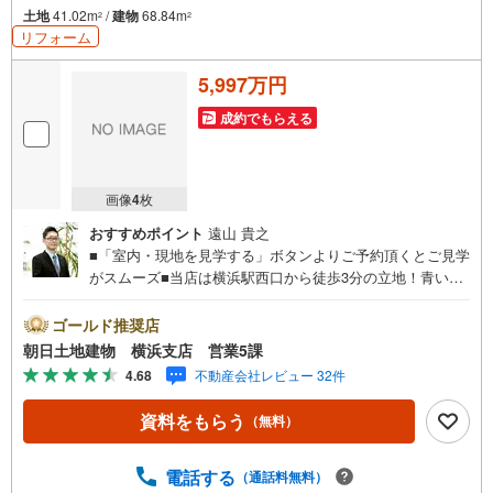
土地
41.02m
/
建物
68.84m
2
2
リフォーム
5,997万円
成約でもらえる
画像
4
枚
おすすめポイント
遠山 貴之
■「室内・現地を見学する」ボタンよりご予約頂くとご見学
がスムーズ■当店は横浜駅西口から徒歩3分の立地！青い看
板が目印開放的な接客スペースとDVDや遊び道具が揃った
キッズコーナーやおむつ替えができる授乳室も完備お子様
ゴールド推奨店
連れでも安心です。提携駐車場もございます■■■ご来場の
朝日土地建物 横浜支店 営業5課
際は、事前にご予約をお願いします■■■「室内・現地を見
4.68
不動産会社レビュー 32件
学する」ボタンよりご予約頂くとスムーズ！■現地ご案内■
お客様の貴重なお時間の中でご希望の情報をご案内しま
資料をもらう
（無料）
す。おおよその所要時間や内容は下記をご参考ください〇
ご希望条件のご相談（30分～）〇資金計画のご相談（30分
～）〇現地/物件見学（30分～）〇周辺環境のご紹介（30分
電話する
（通話料無料）