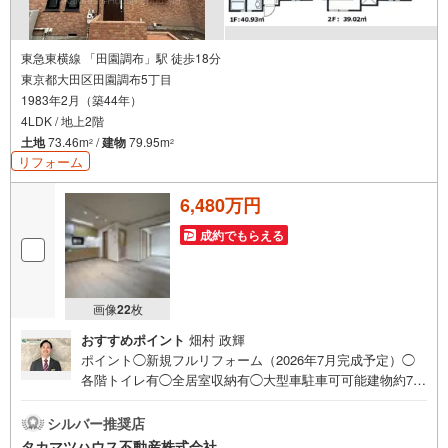
東急東横線 「田園調布」駅 徒歩18分
東京都大田区田園調布5丁目
1983年2月（築44年）
4LDK / 地上2階
土地
73.46m
/
建物
79.95m
2
2
リフォーム
6,480万円
成約でもらえる
画像
22
枚
おすすめポイント
畑村 政輝
ポイント◯新規フルリフォーム（2026年7月完成予定）◯
各階トイレ有◯全居室収納有◯大型車駐車可可能建物約79
平米ながら、LDKに加えて4部屋の居住スペースを確保し
た、ゆとりある間取りです。ウォークインクローゼットや
シルバー推奨店
お庭も備えており、収納力と住み心地にも配慮されていま
タカマツハウス不動産株式会社