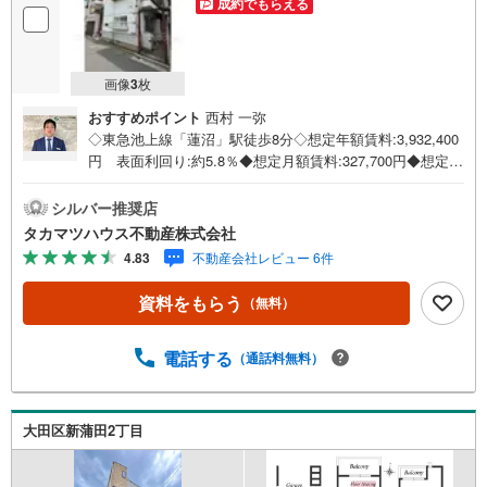
成約でもらえる
画像
3
枚
おすすめポイント
西村 一弥
◇東急池上線「蓮沼」駅徒歩8分◇想定年額賃料:3,932,400
円 表面利回り:約5.8％◆想定月額賃料:327,700円◆想定年
額賃料:3,932,400円◆木造ストレート葺き 2階建◆1988年6
月築◆総戸数:6戸（1R×6戸）◆東急池上線「蓮沼」駅徒歩
シルバー推奨店
8分、東急池上線・東急多摩川線「蒲田」駅徒歩11分◆2駅
タカマツハウス不動産株式会社
2路線利用可◎ローソン新蒲田一丁目店まで徒歩2分、まい
4.83
不動産会社レビュー 6件
ばすけっと新蒲田道塚通り店まで徒歩4分、牧田総合病院ま
で徒歩7分と周辺施設が充実した暮らしやすい環境です。
資料をもらう
（無料）
電話する
（通話料無料）
大田区新蒲田2丁目