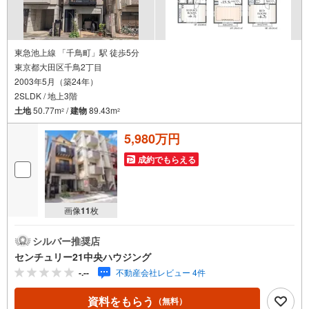
東急池上線 「千鳥町」駅 徒歩5分
東京都大田区千鳥2丁目
2003年5月（築24年）
2SLDK / 地上3階
土地
50.77m
/
建物
89.43m
2
2
5,980万円
成約でもらえる
画像
11
枚
シルバー推奨店
センチュリー21中央ハウジング
-.--
不動産会社レビュー 4件
資料をもらう
（無料）