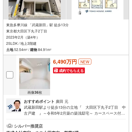
東急多摩川線 「武蔵新田」駅 徒歩13分
東京都大田区下丸子2丁目
2023年2月（築4年）
2SLDK / 地上3階建
土地
52.54m
/
建物
84.91m
2
2
6,490万円
NEW
成約でもらえる
画像
36
枚
おすすめポイント
廣田 元
武蔵新田駅より徒歩13分の立地『 大田区下丸子2丁目 中
古戸建 』～令和5年2月築の築浅邸宅～ カースペース付き
築浅3階建て邸宅 前面道路約6mの開放的な立地！ 食洗機・
浄水器付き対面式システムキッチン 床暖房付き！冬場も足
シルバー推奨店
元暖かく快適です 全居室収納付きですっきりとした暮らし