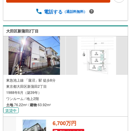
電話する
（通話料無料）
大田区新蒲田2丁目
東急池上線 「蓮沼」駅 徒歩8分
東京都大田区新蒲田2丁目
1988年6月（築39年）
ワンルーム / 地上2階
土地
76.22m
/
建物
63.92m
2
2
賃貸中
6,700万円