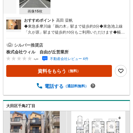
画像
15
枚
おすすめポイント
高田 栞帆
◆東急多摩川線「鵜の木」駅まで徒歩約3分◆東急池上線
「久が原」駅まで徒歩約10分もご利用いただけます◆幅員
約6.2mの道路に面し、開放感がございます◆ゆとりのある
一人暮らしや二人暮らしにもおすすめの2DK◆全室採光の
シルバー推奨店
ある気持ちの良いお住まい◆キッズスペースやお子様のお
株式会社ウィル 自由が丘営業所
昼寝スペース、客間としても活躍する和室有り◆ゴミ出し
-.--
不動産会社レビュー 4件
にも便利な勝手口はキッチンに設けられています◆浴室に
は窓が設けられ、換気環境良好◆「ライフ 鵜の木店」ま
資料をもらう
（無料）
で徒歩約3分！「まいばすけっと 鵜の木1丁目店」までも
徒歩約1分と日々のお買い物に便利な立地◆築年数不詳【営
業時間 10:00～19:00】上記時間はお電話が繋がりやすくな
電話する
（通話料無料）
っております。お気軽にご連絡下さい！現地を見学される
場合はご見学予約ボタンよりご希望の日時をご記入いただ
けますとスムーズにご案内が可能です。～住宅ローン～諸
大田区千鳥2丁目
費用込融資や築年数の古い物件のローンも得意としてお
り、最適な銀行をご提案します。～リフォーム～理想の間
取り、テイストを作り上げられます！リフォームプランナ
ーの同行も可能です。