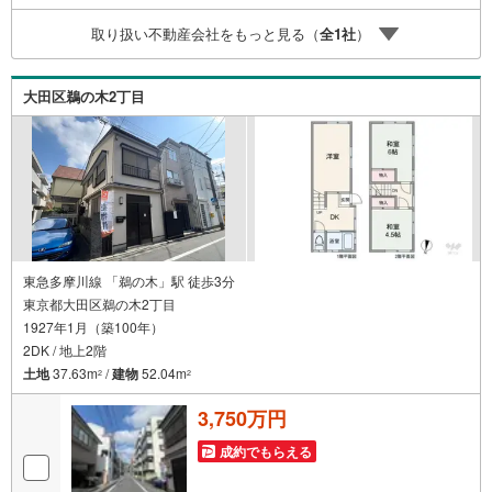
予約いただくとご見学がスムーズにご案内できます。お客
取り扱い不動産会社をもっと見る（
全
1
社
）
様のお住まいへの「希望」を形にするべく全力でお手伝い
させていただきます。お会いできる日を心待ちにしており
ます。
大田区鵜の木2丁目
東急多摩川線 「鵜の木」駅 徒歩3分
東京都大田区鵜の木2丁目
1927年1月（築100年）
2DK / 地上2階
土地
37.63m
/
建物
52.04m
2
2
3,750万円
成約でもらえる