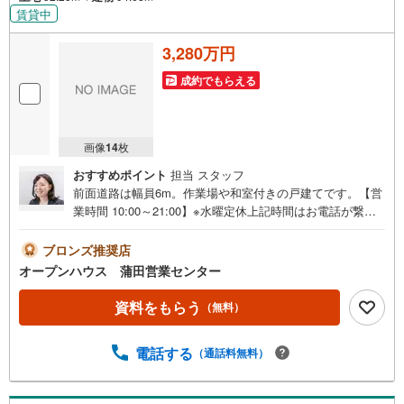
賃貸中
3,280万円
成約でもらえる
画像
14
枚
おすすめポイント
担当 スタッフ
前面道路は幅員6m。作業場や和室付きの戸建てです。【営
業時間 10:00～21:00】※水曜定休上記時間はお電話が繋が
りやすくなっております。ぜひお気軽にご連絡ください！
現地を見学される場合は「室内・現地を見学する（無
ブロンズ推奨店
料）」ボタンよりご希望の日時をご記入いただけますとス
オープンハウス 蒲田営業センター
ムーズにご案内が可能です。◎現地のご案内について・平
日や夜遅い時間帯もご案内が可能 ※定休日を除く・経験豊
資料をもらう
（無料）
富なスタッフが物件詳細を丁寧にご説明いたします。・車
でご自宅や最寄り駅等、ご指定の場所まで送迎します。・
電話する
（通話料無料）
チャイルドシートのご用意ございます。◎個別FP相談会
無料物件のご紹介だけでなく住宅ローン・資金のご相談、
まずは家探しについて話を聞きたいという方も大歓迎で