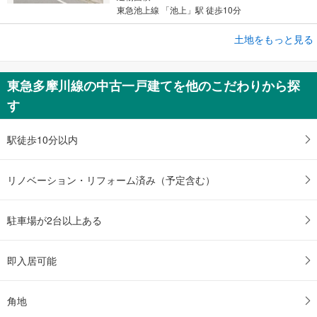
東急池上線 「池上」駅 徒歩10分
成約でもらえる
土地をもっと見る
土地
大田区西六郷2丁目
東急多摩川線の中古一戸建てを他のこだわりから探
3,980万円
す
未定
建物面積 -
京急本線 「雑色」駅 徒歩7分
駅徒歩10分以内
リノベーション・リフォーム済み（予定含む）
駐車場が2台以上ある
即入居可能
角地