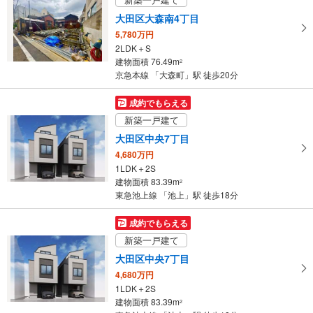
大田区大森南4丁目
5,780万円
2LDK＋S
建物面積 76.49m
2
京急本線 「大森町」駅 徒歩20分
成約でもらえる
新築一戸建て
大田区中央7丁目
4,680万円
1LDK＋2S
建物面積 83.39m
2
東急池上線 「池上」駅 徒歩18分
成約でもらえる
新築一戸建て
大田区中央7丁目
4,680万円
1LDK＋2S
建物面積 83.39m
2