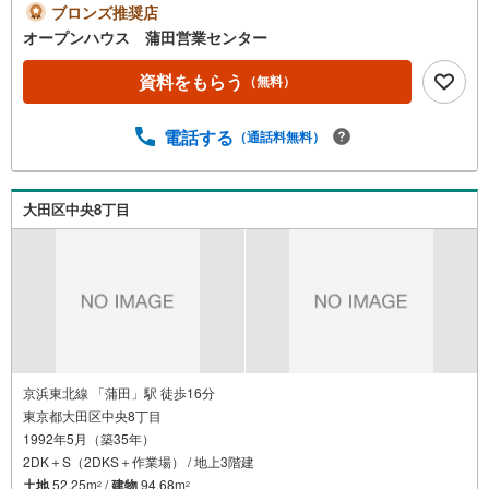
気軽にご連絡ください！現地を見学される場合は「室内・
ブロンズ推奨店
現地を見学する（無料）」ボタンよりご希望の日時をご記
オープンハウス 蒲田営業センター
入いただけますとスムーズにご案内が可能です。◎現地の
ご案内について・平日や夜遅い時間帯もご案内が可能 ※定
資料をもらう
（無料）
休日を除く・経験豊富なスタッフが物件詳細を丁寧にご説
明いたします。・車でご自宅や最寄り駅等、ご指定の場所
電話する
（通話料無料）
まで送迎します。・チャイルドシートのご用意ございま
す。◎個別FP相談会 無料物件のご紹介だけでなく住宅ロ
ーン・資金のご相談、まずは家探しについて話を聞きたい
という方も大歓迎です！年間8000棟以上の限定物件を発表
大田区中央8丁目
しているオープンハウスだから出会える物件が多数ござい
ます。ぜひお気軽にご連絡・ご相談ください！※限定物件:
当社のみ、もしくは当社を含めた数社でのみご紹介可能な
オープンハウス・ディベロップメントの物件
京浜東北線 「蒲田」駅 徒歩16分
東京都大田区中央8丁目
1992年5月（築35年）
2DK＋S（2DKS＋作業場） / 地上3階建
土地
52.25m
/
建物
94.68m
2
2