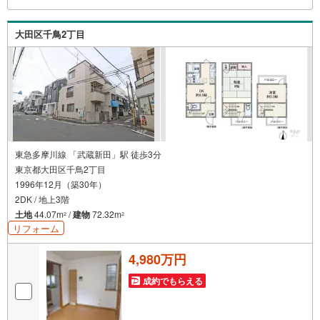
内・現地を見学する】ボタンよりご予約いただくとご見学
がスムーズにご案内できます。
大田区千鳥2丁目
東急多摩川線 「武蔵新田」駅 徒歩3分
東京都大田区千鳥2丁目
1996年12月（築30年）
2DK / 地上3階
土地
44.07m
/
建物
72.32m
2
2
リフォーム
4,980万円
成約でもらえる