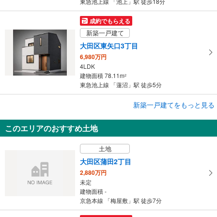
東急池上線 「池上」駅 徒歩18分
成約でもらえる
新築一戸建て
大田区東矢口3丁目
6,980万円
4LDK
建物面積 78.11m
2
東急池上線 「蓮沼」駅 徒歩5分
成約でもらえる
新築一戸建てをもっと見る
新築一戸建て
このエリアのおすすめ土地
大田区西六郷1丁目
5,980万円
土地
1SLDK
建物面積 80.94m
2
大田区蒲田2丁目
京浜東北線 「蒲田」駅 徒歩17分
2,880万円
未定
建物面積 -
京急本線 「梅屋敷」駅 徒歩7分