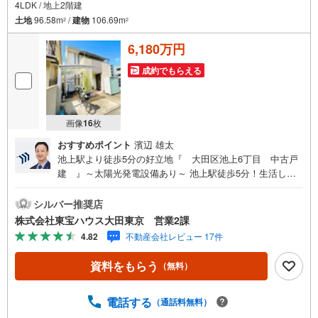
4LDK / 地上2階建
土地
96.58m
/
建物
106.69m
2
2
6,180万円
成約でもらえる
画像
16
枚
おすすめポイント
濱辺 雄太
池上駅より徒歩5分の好立地『 大田区池上6丁目 中古戸
建 』～太陽光発電設備あり～ 池上駅徒歩5分！生活しや
すい2階建 約18.1帖のLDK＋4部屋＋キッチン2か所 浴室乾
燥機付！天候に左右されずお洗濯できます 全居室収納付き
シルバー推奨店
ですっきりとした暮らしを実現 安心のTVモニターインター
株式会社東宝ハウス大田東京 営業2課
ホン完備 駐車スペースあり（車種制限あり）～東京、川崎
4.82
不動産会社レビュー 17件
エリアの「住まい」探しに確かな安心と満足を～東宝ハウ
ス大田東京ならではの高品質なサービスをお届けします。
資料をもらう
（無料）
各種ご相談も承っております。 住宅ローンのご相談 FPに
よるライフプランのシミュレーションお電話よりお問い合
わせの際は「Yahoo！不動産を見た」とお伝え下さい。
電話する
（通話料無料）
【資料をもらう】【室内・現地を見学する】ボタンよりご