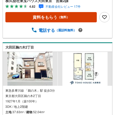
株式会社東宝ハウス大田東京 営業2課
を実現 リビング階に水回りが集約された間取り～東京、川
4.82
不動産会社レビュー 17件
崎エリアの「住まい」探しに確かな安心と満足を～東宝ハ
ウス大田東京ならではの高品質なサービスをお届けしま
資料をもらう
（無料）
す。各種ご相談も承っております。 住宅ローンのご相談 F
Pによるライフプランのシミュレーションお電話よりお問
い合わせの際は「Yahoo！不動産を見た」とお伝え下さ
電話する
（通話料無料）
い。【資料をもらう】【室内・現地を見学する】ボタンよ
りご予約いただくとご見学がスムーズにご案内できます。
お客様のお住まいへの「希望」を形にするべく全力でお手
大田区鵜の木2丁目
伝いさせていただきます。お会いできる日を心待ちにして
おります。
東急多摩川線 「鵜の木」駅 徒歩3分
東京都大田区鵜の木2丁目
1927年1月（築100年）
3DK / 地上2階建
土地
37.63m
/
建物
52.04m
2
2