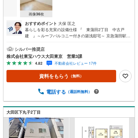
画像
36
枚
おすすめポイント
大保 匡之
暮らしを彩る充実の設備仕様 『 東蒲田2丁目 中古戸
建 』～ルーフバルコニー付きの築浅邸宅～ 京急蒲田駅徒
歩12分、梅屋敷駅徒歩10分！ 食洗機・浄水器付き対面式シ
ステムキッチン 浴室乾燥機付！天候に左右されずお洗濯で
シルバー推奨店
きます リビング床暖房付き！冬場も足元暖かく快適です 全
株式会社東宝ハウス大田東京 営業3課
室ペアガラス！外気温の影響を受けにくく快適 3階部分に
4.82
不動産会社レビュー 17件
ルーフバルコニー付き！～東京、川崎エリアの「住まい」
探しに確かな安心と満足を～ 東宝ハウス大田東京ならでは
資料をもらう
（無料）
の高品質なサービスをお届けします。各種ご相談も承って
おります。 住宅ローンのご相談 FPによるライフプランの
シミュレーションお電話よりお問い合わせの際は「Yaho
電話する
（通話料無料）
o！不動産を見た」とお伝え下さい。【資料をもらう】【室
内・現地を見学する】ボタンよりご予約いただくとご見学
がスムーズにご案内できます。お客様のお住まいへの「希
大田区下丸子2丁目
望」を形にするべく全力でお手伝いさせていただきます。
お会いできる日を心待ちにしております。