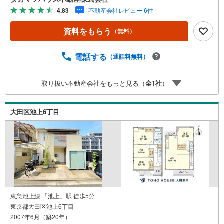
す。ぜひ一度、現地にて室内や周辺環境をご覧ください。
4.83
不動産会社レビュー 6件
お問い合わせを心よりお待ちしております。
資料をもらう
（無料）
電話する
（通話料無料）
取り扱い不動産会社をもっと見る（
全
1
社
）
大田区池上6丁目
東急池上線 「池上」駅 徒歩5分
東京都大田区池上6丁目
2007年6月（築20年）