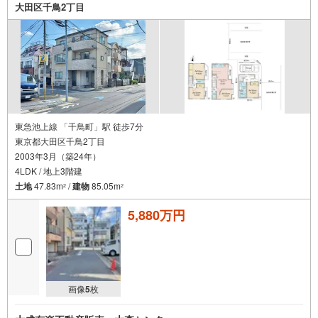
す！年間8000棟以上の限定物件を発表しているオープンハ
大田区千鳥2丁目
ウスだから出会える物件が多数ございます。ぜひお気軽に
ご連絡・ご相談ください！※限定物件:当社のみ、もしくは
当社を含めた数社でのみご紹介可能なオープンハウス・デ
ィベロップメントの物件
東急池上線 「千鳥町」駅 徒歩7分
東京都大田区千鳥2丁目
2003年3月（築24年）
4LDK / 地上3階建
土地
47.83m
/
建物
85.05m
2
2
5,880万円
画像
5
枚