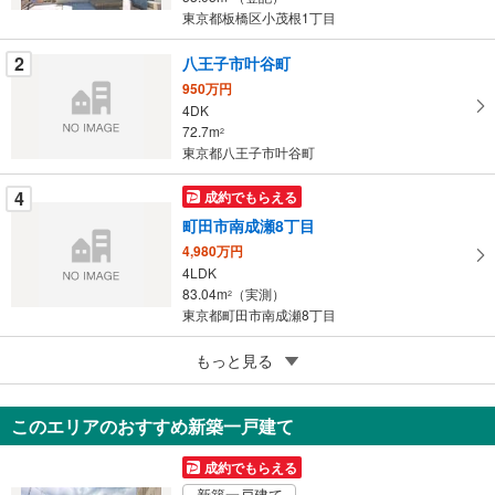
東京都板橋区小茂根1丁目
ジ
に
2
八王子市叶谷町
保
950万円
存
4DK
す
72.7m
2
る
東京都八王子市叶谷町
4
成約でもらえる
町田市南成瀬8丁目
4,980万円
4LDK
83.04m
（実測）
2
東京都町田市南成瀬8丁目
5
もっと見る
成約でもらえる
東村山市萩山町1丁目
4,049万円
このエリアのおすすめ新築一戸建て
4LDK
90.22m
（登記）
2
成約でもらえる
東京都東村山市萩山町1丁目
新築一戸建て