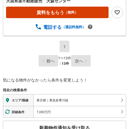
大成有楽不動産販売 大森センター
資料をもらう
（無料）
電話する
（通話料無料）
1
1
〜
13
件
前へ
次へ
/
13
件
気になる物件がなかったら
条件を変更しよう！
現在の検索条件
東京都｜東急多摩川線
エリア/路線
7,000万円
詳細条件
こ
新着物件通知を受け取る