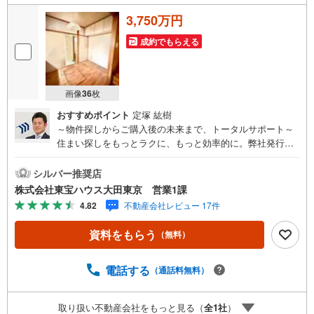
3,750万円
成約でもらえる
画像
36
枚
おすすめポイント
定塚 紘樹
～物件探しからご購入後の未来まで、トータルサポート～
住まい探しをもっとラクに、もっと効率的に。弊社発行の
お客様専用「マイページ」なら、物件比較や内見予約、周
辺環境のチェックまでスマホで完結。よく行く場所へのル
シルバー推奨店
ートや所要時間がわかる「Door to Door機能」で、通勤・通
株式会社東宝ハウス大田東京 営業1課
学時間もスムーズに検索できます。そして、ご購入はゴー
4.82
不動産会社レビュー 17件
ルではなく、新しい暮らしのスタートです。東宝ハウス大
田東京では、物件のご紹介にとどまらず、独自の会員サー
資料をもらう
（無料）
ビス「TOHO HOUSE CLUB」や「未来カレンダー」を活用
したライフプランニングを通じて、ご入居後もお客様の安
心と豊かな暮らしに寄り添い続けます。 各種ご相談も承っ
電話する
（通話料無料）
ております。 住宅ローンのご相談 FPによるライフプラン
のシミュレーションお電話よりお問い合わせの際は「Yaho
取り扱い不動産会社をもっと見る（
全
1
社
）
o！不動産を見た」とお伝え下さい。【資料をもらう】【室