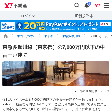
Yahoo!不動産
検索
通知
i
ログイン
ID新規取得
中古一戸建て
東京都
東急多摩川線
7,000万円以
東急多摩川線（東京都）の7,000万円以下の中
古一戸建て
一部の画像提供：アフロ
憧れのマイホームを7,000万円以下の中古一戸建てから探しましょう。
Yahoo!不動産なら間取りやエリア、こだわり条件を追加してさらに詳し
く検索できるので7,000万円以下の理想の中古一戸建てに出会えます。