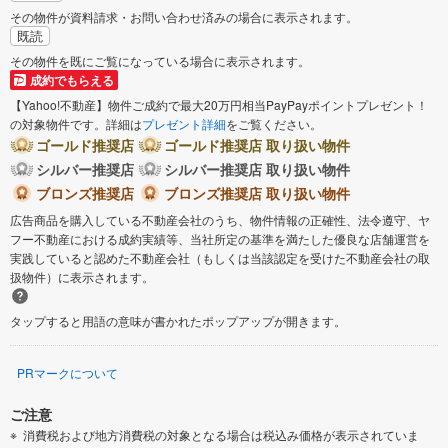
その物件が資料請求・お問い合わせ済みの場合に表示されます。
既読
大島町
その物件を既にご覧になっている場合に表示されます。
成約でもらえる
【Yahoo!不動産】物件ご成約で最大20万円相当PayPayポイントプレゼント！
の対象物件です。詳細は
プレゼント詳細
をご覧ください。
ゴールド推奨店
ゴールド推奨店 取り扱い物件
シルバー推奨店
シルバー推奨店 取り扱い物件
ブロンズ推奨店
ブロンズ推奨店 取り扱い物件
広告商品を購入している不動産会社のうち、物件情報の正確性、法令遵守、ヤ
フー不動産における成約実績等、当社所定の基準を満たした優良な店舗運営を
実践していると認めた不動産会社（もしくは当該認定を受けた不動産会社の取
扱物件）に表示されます。
タップすると用語の意味が書かれたポップアップが開きます。
PRマークについて
ご注意
消費税および地方消費税の対象となる場合は税込み価格が表示されていま