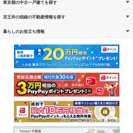
東京都の中古一戸建てを探す
京王井の頭線の不動産情報を探す
路線・駅から探す
地域から探す
暮らしのお役立ち情報
不動産・住宅
賃貸住宅
通勤・通学時間から探す
地図から探す
マンションカタログ
教えて！住まいの先生
新築マンション
中古マンション
新築一戸建て
中古一戸建て
注文住宅
土地
売却査定