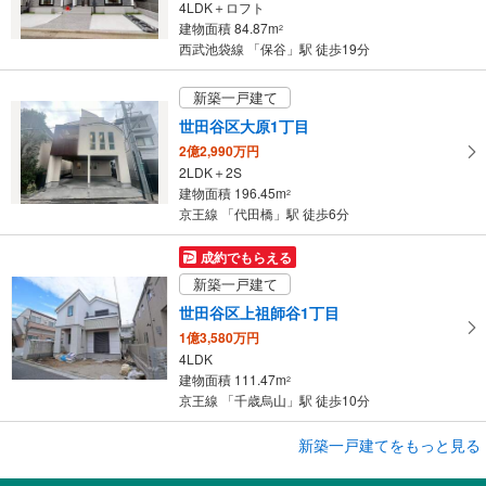
4LDK＋ロフト
建物面積 84.87m
2
西武池袋線 「保谷」駅 徒歩19分
新築一戸建て
世田谷区大原1丁目
2億2,990万円
2LDK＋2S
建物面積 196.45m
2
京王線 「代田橋」駅 徒歩6分
成約でもらえる
新築一戸建て
世田谷区上祖師谷1丁目
1億3,580万円
4LDK
建物面積 111.47m
2
京王線 「千歳烏山」駅 徒歩10分
成約でもらえる
新築一戸建てをもっと見る
新築一戸建て