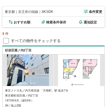
東京都｜京王井の頭線｜3K/3DK
条件変更
おすすめ順
検索条件保存
通知設定
5
件
すべての物件をチェックする
杉並区堀ノ内2丁目
東京メトロ丸ノ内方南支線 「方南町」駅 徒歩7分
東京都杉並区堀ノ内2丁目
1973年9月（築53年）
3K / 地上2階