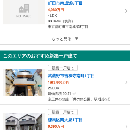
町田市南成瀬8丁目
4,980万円
4LDK
83.04m
（実測）
2
東京都町田市南成瀬8丁目
5
もっと見る
成約でもらえる
東村山市萩山町1丁目
4,049万円
このエリアのおすすめ新築一戸建て
4LDK
90.22m
（登記）
2
新築一戸建て
東京都東村山市萩山町1丁目
武蔵野市吉祥寺南町1丁目
1億3,800万円
2SLDK
建物面積 90.71m
2
京王井の頭線 「井の頭公園」駅 徒歩2分
新築一戸建て
練馬区南大泉1丁目
6,390万円