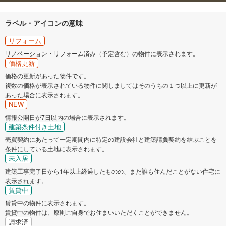
東村山市
国分寺市
ラベル・アイコンの意味
国立市
福生市
リフォーム
リノベーション・リフォーム済み（予定含む）の物件に表示されます。
価格更新
狛江市
東大和市
価格の更新があった物件です。
複数の価格が表示されている物件に関しましてはそのうちの１つ以上に更新が
清瀬市
東久留米市
あった場合に表示されます。
NEW
武蔵村山市
多摩市
情報公開日が7日以内の場合に表示されます。
建築条件付き土地
売買契約にあたって一定期間内に特定の建設会社と建築請負契約を結ぶことを
稲城市
羽村市
条件にしている土地に表示されます。
未入居
あきる野市
西東京市
建築工事完了日から1年以上経過したものの、まだ誰も住んだことがない住宅に
表示されます。
賃貸中
西多摩郡瑞穂町
西多摩郡日の出町
賃貸中の物件に表示されます。
賃貸中の物件は、原則ご自身でお住まいいただくことができません。
西多摩郡檜原村
西多摩郡奥多摩町
請求済