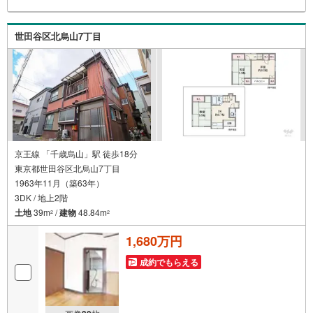
イジングサービス。・購入者様へ、税理士による確定申告
の無料セミナーをご招待いたします。
世田谷区北烏山7丁目
京王線 「千歳烏山」駅 徒歩18分
東京都世田谷区北烏山7丁目
1963年11月（築63年）
3DK / 地上2階
土地
39m
/
建物
48.84m
2
2
1,680万円
成約でもらえる