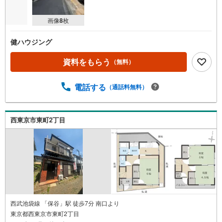
画像
8
枚
健ハウジング
資料をもらう
（無料）
電話する
（通話料無料）
西東京市東町2丁目
西武池袋線 「保谷」駅 徒歩7分 南口より
東京都西東京市東町2丁目