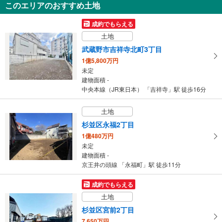
このエリアのおすすめ土地
三鷹市北野2丁目
7,390万円
成約でもらえる
2LDK
土地
建物面積 89.42m
2
京王井の頭線 「久我山」駅 徒歩27分
武蔵野市吉祥寺北町3丁目
1億5,800万円
未定
建物面積 -
中央本線（JR東日本） 「吉祥寺」駅 徒歩16分
土地
杉並区永福2丁目
1億480万円
未定
建物面積 -
京王井の頭線 「永福町」駅 徒歩11分
成約でもらえる
土地
杉並区宮前2丁目
7,650万円