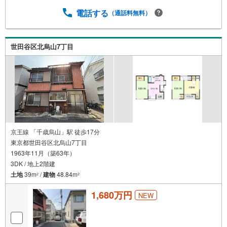
能 ※定休日を除く・経験豊富なスタッフが物件詳細を丁寧
電話する
（通話料無料）
にご説明いたします。・車でご自宅や最寄り駅等、ご指定
の場所まで送迎します。・チャイルドシートのご用意ござ
います。◎個別FP相談会 無料物件のご紹介だけでなく住
宅ローン・資金のご相談、まずは家探しについて話を聞き
世田谷区北烏山7丁目
たいという方も大歓迎です！年間8000棟以上の限定物件を
発表しているオープンハウスだから出会える物件が多数ご
ざいます。ぜひお気軽にご連絡・ご相談ください！※限定物
件:当社のみ、もしくは当社を含めた数社でのみご紹介可能
なオープンハウス・ディベロップメントの物件
京王線 「千歳烏山」駅 徒歩17分
東京都世田谷区北烏山7丁目
1963年11月（築63年）
3DK / 地上2階建
土地
39m
/
建物
48.84m
2
2
1,680万円
NEW