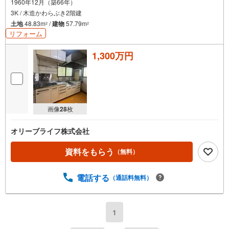
1960年12月（築66年）
3K / 木造かわらぶき2階建
土地
48.83m
/
建物
57.79m
2
2
リフォーム
1,300万円
画像
28
枚
オリーブライフ株式会社
資料をもらう
（無料）
電話する
（通話料無料）
1