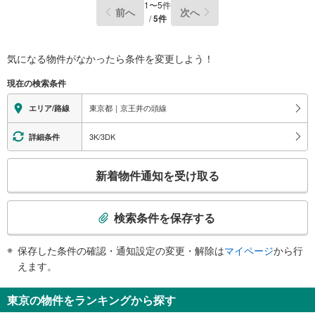
1
〜
5
件
前へ
次へ
/
5
件
気になる物件がなかったら
条件を変更しよう！
現在の検索条件
東京都｜京王井の頭線
エリア/路線
3K/3DK
詳細条件
こ
新着物件通知を受け取る
の
検
索
検索条件を保存する
条
件
保存した条件の確認・通知設定の変更・解除は
マイページ
から行
で
えます。
通
知
東京の物件をランキングから探す
を