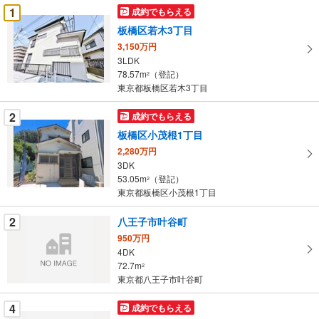
受
1
成約でもらえる
け
板橋区若木3丁目
取
3,150万円
る
3LDK
・
78.57m
（登記）
2
条
東京都板橋区若木3丁目
件
を
2
成約でもらえる
マ
板橋区小茂根1丁目
イ
2,280万円
ペ
3DK
ー
53.05m
（登記）
2
東京都板橋区小茂根1丁目
ジ
に
2
八王子市叶谷町
保
950万円
存
4DK
す
72.7m
2
る
東京都八王子市叶谷町
4
成約でもらえる