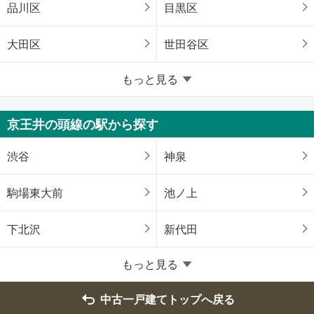
品川区
目黒区
大田区
世田谷区
東京23区以外
もっと見る
八王子市
立川市
京王井の頭線の駅から探す
武蔵野市
三鷹市
渋谷
神泉
青梅市
府中市
駒場東大前
池ノ上
昭島市
調布市
下北沢
新代田
町田市
小金井市
もっと見る
小平市
日野市
中古一戸建てトップへ戻る