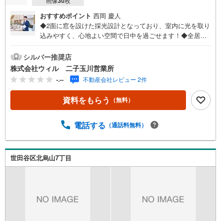
画像
30
枚
おすすめポイント
西岡 慶人
◆2面に窓を設けた採光設計となっており、室内に光を取り
込みやすく、心地よい空間で日中を過ごせます！◆全居室
にクローゼットや押入を完備。衣装や日用品をすっきりと
片付けてお部屋を広く使えます！◆壁面キッチンを採用。
シルバー推奨店
限られたダイニングスペースを無駄なくレイアウトして有
株式会社ウィル 二子玉川営業所
効的に活用できます！◆上下階を移動する階段がダイニン
-.--
不動産会社レビュー 2件
グに隣接しており、日々の外出や帰宅の際にも家族が自然
と顔を合わせられます！◆2階にベランダが確保されてお
資料をもらう
（無料）
り、取り込んだお洗濯物やお布団を、同じ階の各居室へス
ムーズに収納できます！◆2026年5月、ハウスクリーニン
グ済！【営業時間10:00～19:00】上記時間はお電話が繋が
電話する
（通話料無料）
りやすくなっております。ぜひお気軽にご連絡下さい！現
地を見学される場合は「室内・現地を見学する（無料）」
ボタンよりご希望の日時をご記入いただけますとスムーズ
世田谷区北烏山7丁目
にご案内が可能です。【ウィル不動産販売はここが強み】
（1）住宅ローンに精通しており、社内にローン専門部署が
あります！（2）施工実績多数のリフォーム部門も社内にあ
ります！（3）定休日なし！