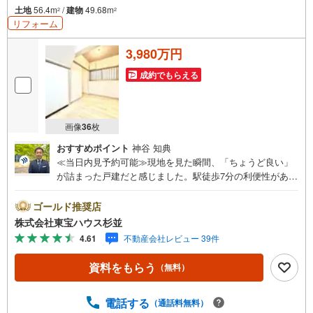
土地
56.4m
/
建物
49.68m
2
2
リフォーム
3,980万円
成約でもらえる
画像
36
枚
おすすめポイント
神谷 知典
≪当日内見予約可能≫現地を見た瞬間、「ちょうど良い」
が詰まった戸建だと感じました。駅徒歩7分の利便性があり
ながら、周辺は落ち着いた住環境。室内はリフォーム済で
清潔感があり、初めて見学したのにどこか懐かしく落ち着
ゴールド推奨店
く空間です。再建築可能という将来性も魅力の一つ。正
株式会社東宝ハウス杉並
直、写真だけで判断するのはもったいない物件です。現地
4.61
不動産会社レビュー 39件
に立つと印象が変わる、そんな住まいをぜひご覧くださ
い。・未来を予測し人生設計から始まる「未来カレンダ
資料をもらう
（無料）
ー」のご提案。・未来に起こるであろうご自宅リフォーム
をオンライン上でご提案「ミラカレクラブ」。・不動産売
却時、ご自宅を綺麗にかつ瀟洒にさせるCG加工ホームステ
電話する
（通話料無料）