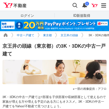
Yahoo!不動産
検索
通知
i
ログイン
ID新規取得
中古一戸建て
東京都
京王井の頭線
3K・3DKの物
京王井の頭線（東京都）の3K・3DKの中古一戸
建て
一部の画像提供：アフロ
3K・3DKの中古一戸建ては1部屋を子供部屋や収納部屋として使えるので
家族が増える方や増える予定のある方にもオススメ。3K・3DKの中古一
戸建てをYahoo!不動産で見つけましょう。