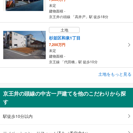
未定
建物面積 -
京王井の頭線 「高井戸」駅 徒歩18分
土地
杉並区和泉1丁目
7,200万円
未定
建物面積 -
京王線 「代田橋」駅 徒歩10分
土地をもっと見る
土地
杉並区久我山5丁目
9,980万円
京王井の頭線の中古一戸建てを他のこだわりから探
未定
す
建物面積 -
京王井の頭線 「富士見ケ丘」駅 徒歩6分
駅徒歩10分以内
リノベーション・リフォーム済み（予定含む）