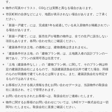
す。
物件の写真やイラスト、CGなどは実際と異なる場合があります。
市区町村の合併などにより、地図が表示されない場合があります。ご了承く
ださい。
「新築一戸建て」には、完成後1年を経過している未入居物件が掲載されてい
る場合があります。
「新築一戸建て」には、販売住戸が複数の物件は、全ての住戸に該当しない
項目もあります。各問い合わせ先にご確認ください。
「建築条件付き土地」の価格には、建物価格は含まれません。
「建築条件付き土地」の「建物プラン例」は、土地購入者の設計プランの一
例であり、プランの採用可否は任意です。
「土地（建築条件なし）」の「建物プラン例」に関して、そのプラン例は特
定の建築請負会社によるもので、 当該建築請負会社以外で建てた場合、同様
のものが同価格で建てられるとは限りません。また、建築請負会社を特定す
るものではありません。
お客様が入力する個人情報を含むお問い合わせデータは、当該物件の取扱会
社に送信され、そこで管理されます。
お問い合わせをされたお客様へは、取扱会社がご連絡いたします。
物件に関するお客様のお問い合わせについては、LINEヤフー株式会社は一切
関与いたしません。取扱会社に直接ご確認ください。