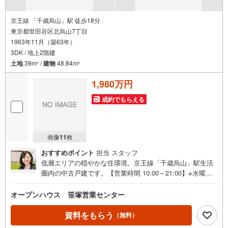
京王線 「千歳烏山」駅 徒歩18分
東京都世田谷区北烏山7丁目
1963年11月（築63年）
3DK / 地上2階建
土地
39m
/
建物
48.84m
2
2
1,980万円
成約でもらえる
画像
11
枚
おすすめポイント
担当 スタッフ
低層エリアの穏やかな住環境。京王線「千歳烏山」駅生活
圏内の中古戸建です。【営業時間 10:00～21:00】※水曜定
休上記時間はお電話が繋がりやすくなっております。ぜひ
お気軽にご連絡ください！現地を見学される場合は「室
オープンハウス 笹塚営業センター
内・現地を見学する（無料）」ボタンよりご希望の日時を
ご記入いただけますとスムーズにご案内が可能です。◎現
資料をもらう
（無料）
地のご案内について・平日や夜遅い時間帯もご案内が可