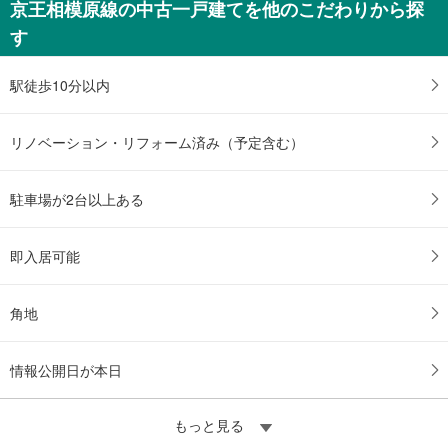
京王相模原線の中古一戸建てを他のこだわりから探
1,980万円
す
未定
建物面積 -
横浜線 「淵野辺」駅 徒歩35分
駅徒歩10分以内
リノベーション・リフォーム済み（予定含む）
駐車場が2台以上ある
即入居可能
角地
情報公開日が本日
もっと見る