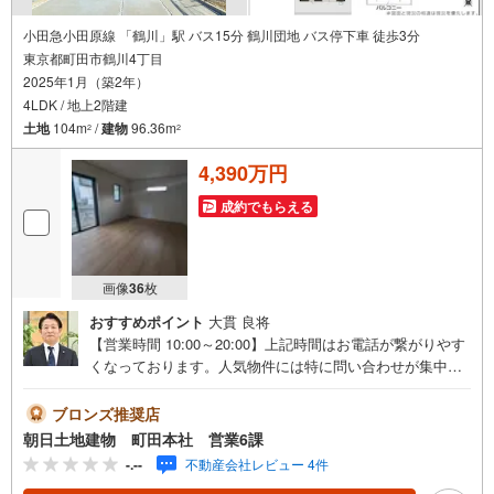
小田急小田原線 「鶴川」駅 バス15分 鶴川団地 バス停下車 徒歩3分
東京都町田市鶴川4丁目
2025年1月（築2年）
4LDK / 地上2階建
土地
104m
/
建物
96.36m
2
2
4,390万円
成約でもらえる
画像
36
枚
おすすめポイント
大貫 良将
【営業時間 10:00～20:00】上記時間はお電話が繋がりやす
くなっております。人気物件には特に問い合わせが集中す
るため、お早めにお電話ください。「室内・現地を見学す
る」ボタンよりご予約いただくとご見学がスムーズです。
ブロンズ推奨店
【物件のポイント】～ バス停まで徒歩3分の立地！広々と
朝日土地建物 町田本社 営業6課
したリビングで楽しい生活を♪緑豊かな閑静な住宅地に佇
-.--
不動産会社レビュー 4件
むファミリー向けの住宅です！【創業39周年の実績】弊社