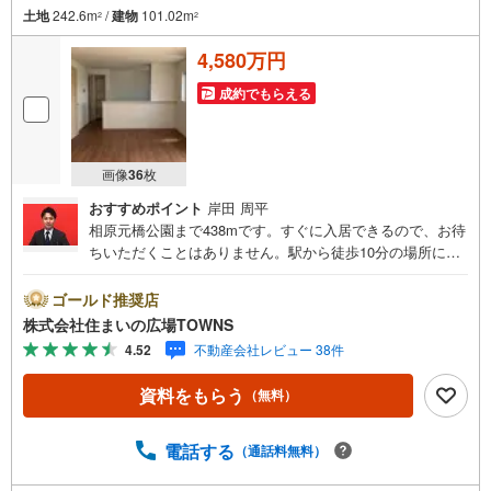
土地
242.6m
/
建物
101.02m
2
2
4,580万円
成約でもらえる
画像
36
枚
おすすめポイント
岸田 周平
相原元橋公園まで438mです。すぐに入居できるので、お待
ちいただくことはありません。駅から徒歩10分の場所に位
置する物件です。浴室に追焚機能があるので入浴の時間帯
を気にする事がありません。洗濯物を干して乾かせる浴室
ゴールド推奨店
乾燥機付きのお風呂場のある物件です。多くの方に好評
株式会社住まいの広場TOWNS
の、4LDKの物件情報はこちらです。動線を意識したデザイ
4.52
不動産会社レビュー 38件
ンのシステムキッチン付きで作業能率が上がります。
資料をもらう
（無料）
電話する
（通話料無料）