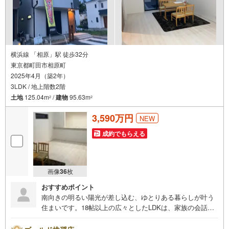
横浜線 「相原」駅 徒歩32分
東京都町田市相原町
2025年4月（築2年）
3LDK / 地上階数2階
土地
125.04m
/
建物
95.63m
2
2
3,590万円
NEW
成約でもらえる
画像
36
枚
おすすめポイント
南向きの明るい陽光が差し込む、ゆとりある暮らしが叶う
住まいです。18帖以上の広々としたLDKは、家族の会話が
自然と弾むリビング階段や対面式キッチンを採用し、開放
感にあふれています。南庭やバルコニーからは心地よい風