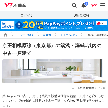
Yahoo!不動産
検索
通知
i
ログイン
ID新規取得
中古一戸建て
東京都
京王相模原線
築浅・築5年以
京王相模原線（東京都）の築浅・築5年以内の
中古一戸建て
一部の画像提供：アフロ
築5年以内の中古一戸建ては築浅で設備や仕様が新築一戸建てと変わらな
いものも。築5年以内の理想の中古一戸建てをYahoo!不動産で見つけまし
ょう。