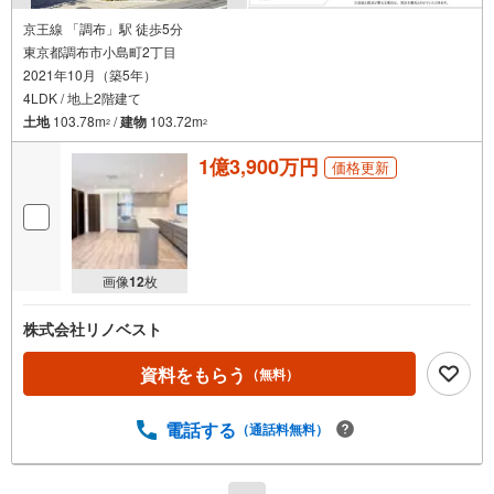
京王線 「調布」駅 徒歩5分
東京都調布市小島町2丁目
2021年10月（築5年）
4LDK / 地上2階建て
土地
103.78m
/
建物
103.72m
2
2
1億3,900万円
価格更新
画像
12
枚
株式会社リノベスト
資料をもらう
（無料）
電話する
（通話料無料）