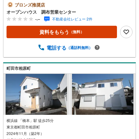
軽にご連絡ください！現地を見学される場合は「室内・現
ブロンズ推奨店
地を見学する（無料）」ボタンよりご希望の日時をご記入
オープンハウス 調布営業センター
いただけますとスムーズにご案内が可能です。◎現地のご
-.--
不動産会社レビュー 2件
案内について・平日や夜遅い時間帯もご案内が可能 ※定休
日を除く・経験豊富なスタッフが物件詳細を丁寧にご説明
資料をもらう
（無料）
いたします。・車でご自宅や最寄り駅等、ご指定の場所ま
で送迎します。・チャイルドシートのご用意ございます。
◎個別FP相談会 無料物件のご紹介だけでなく住宅ロー
電話する
（通話料無料）
ン・資金のご相談、まずは家探しについて話を聞きたいと
いう方も大歓迎です！年間8000棟以上の限定物件を発表し
ているオープンハウスだから出会える物件が多数ございま
町田市相原町
す。ぜひお気軽にご連絡・ご相談ください！※限定物件:当
社のみ、もしくは当社を含めた数社でのみご紹介可能なオ
ープンハウス・ディベロップメントの物件
横浜線 「橋本」駅 徒歩25分
東京都町田市相原町
2024年11月（築2年）