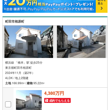
も大歓迎です！年間8000棟以上の限定物件を発表している
オープンハウスだから出会える物件が多数ございます。ぜ
ひお気軽にご連絡・ご相談ください！※限定物件:当社の
み、もしくは当社を含めた数社でのみご紹介可能なオープ
町田市相原町
ンハウス・ディベロップメントの物件
横浜線 「橋本」駅 徒歩25分
東京都町田市相原町
2024年11月（築2年）
4LDK / 地上2階建
土地
166.99m
/
建物
95.22m
2
2
4,380万円
成約でもらえる