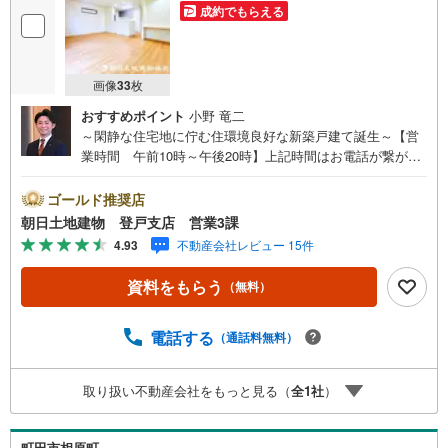
成約でもらえる
画像
33
枚
おすすめポイント
小野 竜二
～閑静な住宅地に佇む住環境良好な新築戸建て誕生～【営
業時間 午前10時～午後20時】上記時間はお電話が繋がり
やすくなっております。人気物件には特にお問い合わせが
集中する為、お早めにお電話ください。『室内・現地見学
ゴールド推奨店
をする』ボタンよりご予約をいただくとご見学がスムーズ
朝日土地建物 登戸支店 営業3課
です。【創業42年】朝日土地建物株式会社は、神奈川県・
4.93
不動産会社レビュー 15件
東京都・埼玉県の不動産を中心に取り扱っている不動産会
社です。おかげさまで創業42年の信頼と安心でお客様の住
資料をもらう
（無料）
まい探しを全力でサポートいたします。不動産に関わるご
質問ご相談など、お気軽にお問合せください。【とことん
納得】当社では担当営業が物件情報をご紹介しておりま
電話する
（通話料無料）
す。その後の物件のご説明、資金計画、税金相談などにつ
いては、担当課長も同席してご説明させていただきます。
取り扱い不動産会社をもっと見る（
全
1
社
）
町田市相原町