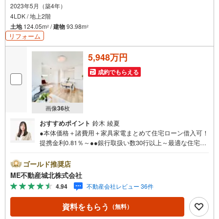
2023年5月（築4年）
4LDK / 地上2階
土地
124.05m
/
建物
93.98m
2
2
リフォーム
5,948万円
成約でもらえる
画像
36
枚
おすすめポイント
鈴木 綾夏
●本体価格＋諸費用＋家具家電まとめて住宅ローン借入可！
提携金利0.81％～●●銀行取扱い数30行以上～最適な住宅ロ
ーンをご提案します～●以下の条件でも審査を通した実績が
多数ございます！（1）勤続年数1ヶ月（2）自己資金0円
ゴールド推奨店
（3）産休/育休/契約社員/派遣社員/アルバイト/パート/独
ME不動産城北株式会社
身/自営業/経営者（4）延滞、滞納、個信アウト対応可
4.94
不動産会社レビュー 36件
（5）収入合算や親子ローン（6）金融機関の借入まとめ
等、家具、家電、引越し費用等おまとめローン（7）永住権
資料をもらう
（無料）
無、持病あり、持ち家残債有でも相談可能●3つの安心サポ