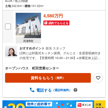
4LDK / 地上2階建
土地
242.6m
/
建物
101.02m
2
2
4,580万円
成約でもらえる
画像
9
枚
おすすめポイント
担当 スタッフ
LDKには対面式キッチン採用。グルニエ・全居室収納付き
の住宅です。【営業時間 10:00～21:00】※水曜定休上記時
間はお電話が繋がりやすくなっております。ぜひお気軽に
ご連絡ください！現地を見学される場合は「室内・現地を
オープンハウス 町田営業センター
見学する（無料）」ボタンよりご希望の日時をご記入いた
だけますとスムーズにご案内が可能です。◎現地のご案内
資料をもらう
（無料）
について・平日や夜遅い時間帯もご案内が可能 ※定休日を
除く・経験豊富なスタッフが物件詳細を丁寧にご説明いた
電話する
（通話料無料）
します。・車でご自宅や最寄り駅等、ご指定の場所まで送
迎します。・チャイルドシートのご用意ございます。◎個
別FP相談会 無料物件のご紹介だけでなく住宅ローン・資
金のご相談、まずは家探しについて話を聞きたいという方