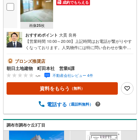
成約でもらえる
画像
25
枚
おすすめポイント
大貫 良将
【営業時間 10:00～20:00】上記時間はお電話が繋がりやす
くなっております。人気物件には特に問い合わせが集中す
るため、お早めにお電話ください。「室内・現地を見学す
る」ボタンよりご予約いただくとご見学がスムーズです。
ブロンズ推奨店
【物件のポイント】～ バス停まで徒歩3分の立地！広々と
朝日土地建物 町田本社 営業6課
したリビングで楽しい生活を♪緑豊かな閑静な住宅地に佇
-.--
不動産会社レビュー 4件
むファミリー向けの住宅です！【創業39周年の実績】弊社
は1985年町田にて開業し、東京・神奈川・埼玉エリアに13
資料をもらう
（無料）
店舗展開しております。契約件数5万件を突破し、数多くの
実績を積むことによって、様々なご提案やアドバイスが出
来るようになりました。私達はお客様に安心感をお持ち頂
電話する
（通話料無料）
ける自信があります。【とことん納得】当社では担当営業
が物件情報を紹介しておりますが、その後の物件のご説
明、資金計画、税金相談などについては、上司である担当
調布市調布ケ丘3丁目
課長も同席でご説明させていただきます。