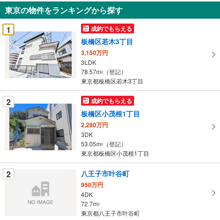
知
東京の物件をランキングから探す
を
受
1
成約でもらえる
け
板橋区若木3丁目
取
3,150万円
る
3LDK
・
78.57m
（登記）
2
条
東京都板橋区若木3丁目
件
を
2
成約でもらえる
マ
板橋区小茂根1丁目
イ
2,280万円
ペ
3DK
ー
53.05m
（登記）
2
東京都板橋区小茂根1丁目
ジ
に
2
八王子市叶谷町
保
950万円
存
4DK
す
72.7m
2
る
東京都八王子市叶谷町