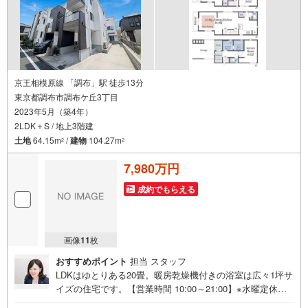
京王相模原線 「調布」駅 徒歩13分
東京都調布市調布ケ丘3丁目
2023年5月（築4年）
2LDK＋S / 地上3階建
土地
64.15m
/
建物
104.27m
2
2
7,980万円
成約でもらえる
画像
11
枚
おすすめポイント
担当 スタッフ
LDKはゆとりある20畳。暖房乾燥機付きの浴室は広々1坪サ
イズの住宅です。【営業時間 10:00～21:00】※水曜定休上
記時間はお電話が繋がりやすくなっております。ぜひお気