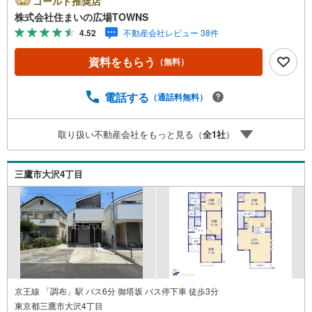
ゴールド推奨店
が通り抜け、一年中快適にお過ごしいただけます。設備面
株式会社住まいの広場TOWNS
も充実しており、家事負担を軽減する食器洗乾燥機や、防
4.52
不動産会社レビュー 38件
犯性に優れたスマートキー、断熱性の高い複層ガラスな
ど、日々の暮らしを支える機能が満載です。耐震構造や省
資料をもらう
（無料）
エネ対策も施されており、将来にわたって長く安心して住
み続けられる確かな品質を備えています。周辺環境は、小
さなお子様がいるご家庭にも嬉しい、平坦で美しく整えら
電話する
（通話料無料）
れた分譲地内。小学校まで徒歩10分以内と近く、歩道も整
備されているため毎日の通学も安心です。前面道路は6m以
取り扱い不動産会社をもっと見る（
全
1
社
）
上の幅員があり、並列で2台駐車可能なスペースもゆったり
と確保されています。即入居も可能ですので、新しい生活
をスムーズにスタートさせたい方にも最適です。閑静な住
三鷹市大沢4丁目
宅地で、光と風を感じる穏やかな毎日を始めてみません
か。
京王線 「調布」駅 バス6分 御塔坂 バス停下車 徒歩3分
東京都三鷹市大沢4丁目