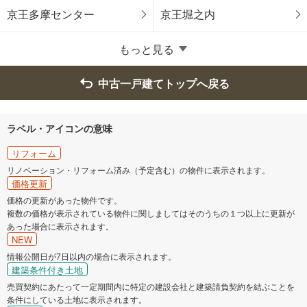
昭島市
調布市
京王多摩センター
京王堀之内
町田市
小金井市
もっと見る
小平市
日野市
中古一戸建てトップへ戻る
東村山市
国分寺市
ラベル・アイコンの意味
国立市
福生市
リフォーム
リノベーション・リフォーム済み（予定含む）の物件に表示されます。
価格更新
狛江市
東大和市
価格の更新があった物件です。
複数の価格が表示されている物件に関しましてはそのうちの１つ以上に更新が
清瀬市
東久留米市
あった場合に表示されます。
NEW
武蔵村山市
多摩市
情報公開日が7日以内の場合に表示されます。
建築条件付き土地
売買契約にあたって一定期間内に特定の建設会社と建築請負契約を結ぶことを
稲城市
羽村市
条件にしている土地に表示されます。