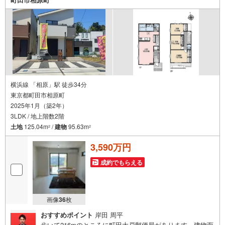
横浜線 「相原」駅 徒歩34分
東京都町田市相原町
2025年1月（築2年）
3LDK / 地上階数2階
土地
125.04m
/
建物
95.63m
2
2
3,590万円
成約でもらえる
画像
36
枚
おすすめポイント
岸田 周平
歩いて216mのところに町田大戸郵便局があります。建物面