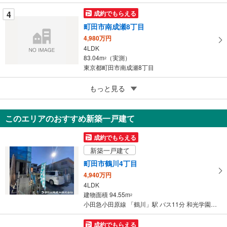
4
成約でもらえる
町田市南成瀬8丁目
4,980万円
4LDK
83.04m
（実測）
2
東京都町田市南成瀬8丁目
5
もっと見る
成約でもらえる
東村山市萩山町1丁目
4,049万円
このエリアのおすすめ新築一戸建て
4LDK
90.22m
（登記）
2
成約でもらえる
東京都東村山市萩山町1丁目
新築一戸建て
町田市鶴川4丁目
4,940万円
4LDK
建物面積 94.55m
2
小田急小田原線 「鶴川」駅 バス11分 和光学園 バス停下車 徒歩1分
成約でもらえる