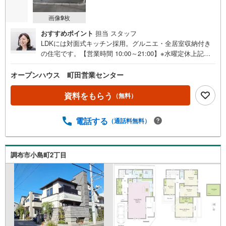
画像
9
枚
おすすめポイント
担当 スタッフ
LDKには対面式キッチン採用。グルニエ・全居室収納付き
の住宅です。【営業時間 10:00～21:00】※水曜定休上記時
間はお電話が繋がりやすくなっております。ぜひお気軽に
ご連絡ください！現地を見学される場合は「室内・現地を
オープンハウス 町田営業センター
見学する（無料）」ボタンよりご希望の日時をご記入いた
だけますとスムーズにご案内が可能です。◎現地のご案内
資料をもらう
（無料）
について・平日や夜遅い時間帯もご案内が可能 ※定休日を
除く・経験豊富なスタッフが物件詳細を丁寧にご説明いた
電話する
（通話料無料）
します。・車でご自宅や最寄り駅等、ご指定の場所まで送
迎します。・チャイルドシートのご用意ございます。◎個
別FP相談会 無料物件のご紹介だけでなく住宅ローン・資
金のご相談、まずは家探しについて話を聞きたいという方
調布市小島町2丁目
も大歓迎です！年間8000棟以上の限定物件を発表している
オープンハウスだから出会える物件が多数ございます。ぜ
ひお気軽にご連絡・ご相談ください！※限定物件:当社の
み、もしくは当社を含めた数社でのみご紹介可能なオープ
ンハウス・ディベロップメントの物件