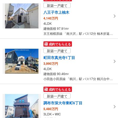
新築一戸建て
八王子市上柚木
4,140万円
4LDK
建物面積 97.91m
2
京王相模原線 「南大沢」駅 バス12分 柚木折返場 バス停下車 徒歩6分
成約でもらえる
新築一戸建て
町田市真光寺1丁目
3,990万円
4LDK
建物面積 90.46m
2
小田急小田原線 「鶴川」駅 バス17分 鶴川台中央 バス停下車 徒歩3分
成約でもらえる
新築一戸建て
調布市深大寺東町6丁目
5,480万円
3LDK＋WIC