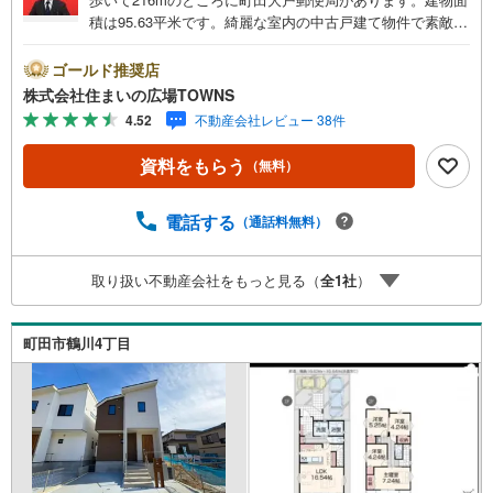
積は95.63平米です。綺麗な室内の中古戸建て物件で素敵な
日々をおくりませんか。きれいで使い勝手の良いシステム
キッチン付きの物件になります。浴室に窓があるのできれ
ゴールド推奨店
いな空気を浴室までお届けできます。入浴時間を気にする
株式会社住まいの広場TOWNS
必要のない追焚機能のある浴室です。皆で仲良く生活でき
4.52
不動産会社レビュー 38件
る3LDKの物件情報はこちらです。
資料をもらう
（無料）
電話する
（通話料無料）
取り扱い不動産会社をもっと見る（
全
1
社
）
町田市鶴川4丁目