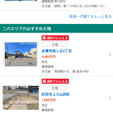
建物面積 80.32m
2
京王線 「調布」駅 バス9分 北ノ台小学校 バス停下車 徒歩7分
成約でもらえる
新築一戸建てをもっと見る
新築一戸建て
このエリアのおすすめ土地
町田市相原町
4,580万円
成約でもらえる
4SLDK
土地
建物面積 101.02m
2
京王相模原線 「橋本」駅 徒歩17分
多摩市桜ヶ丘4丁目
4,480万円
未定
建物面積 -
京王線 「聖蹟桜ケ丘」駅 徒歩16分
成約でもらえる
土地
町田市上小山田町
1,280万円
未定
建物面積 -