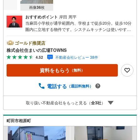
画像
36
枚
おすすめポイント
岸田 周平
当麻田小学校が通学範囲内、学校まで徒歩20分。徒歩10分
圏内に立地する物件です。システムキッチンは使いやすく
汚れにくいのでご好評です。入浴時間を気にする必要のな
い追焚機能のある浴室です。光や風を感じながら休日を過
ゴールド推奨店
ごすことのできるテラスは魅力的です。4LDKの物件は室内
株式会社住まいの広場TOWNS
も広々としており、開放感があります。バリアフリーでご
4.52
不動産会社レビュー 38件
両親との暮らしにもおすすめです。
資料をもらう
（無料）
電話する
（通話料無料）
取り扱い不動産会社をもっと見る（
全
3
社
）
町田市相原町