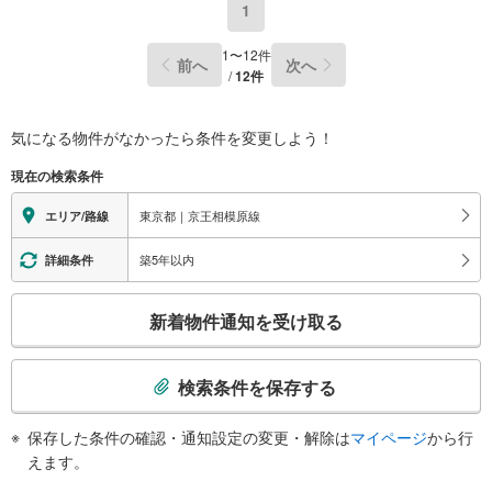
1
1
〜
12
件
前へ
次へ
/
12
件
気になる物件がなかったら
条件を変更しよう！
現在の検索条件
東京都｜京王相模原線
エリア/路線
築5年以内
詳細条件
こ
新着物件通知を受け取る
の
検
索
検索条件を保存する
条
件
保存した条件の確認・通知設定の変更・解除は
マイページ
から行
で
えます。
通