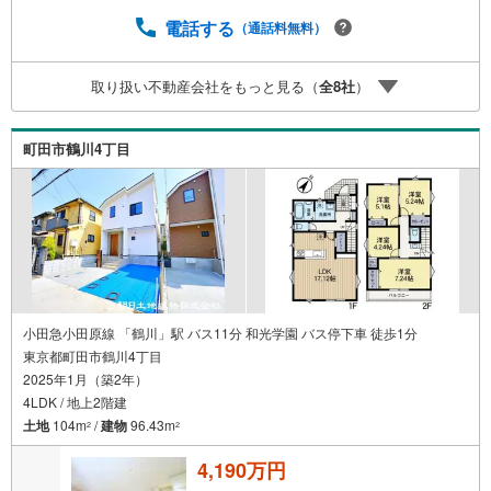
ート●1.営業車にて安全にご案内。お住まい探しに集中して
頂けます。2.FPソフトを使用しマイホーム購入の資金計
電話する
（通話料無料）
画・購入から老後までの人生設計を実施することで暮らし
に安心を提案します。3.どんなに信用のある建築会社でも
取り扱い不動産会社をもっと見る（
全
8
社
）
ご自分の目で確認することは重要ですよね。弊社は特殊機
材を使用してインスペクションを実施します。
町田市鶴川4丁目
小田急小田原線 「鶴川」駅 バス11分 和光学園 バス停下車 徒歩1分
東京都町田市鶴川4丁目
2025年1月（築2年）
4LDK / 地上2階建
土地
104m
/
建物
96.43m
2
2
4,190万円