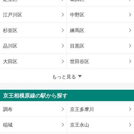
江戸川区
中野区
杉並区
練馬区
品川区
目黒区
大田区
世田谷区
東京23区以外
もっと見る
八王子市
立川市
京王相模原線の駅から探す
武蔵野市
三鷹市
調布
京王多摩川
青梅市
府中市
稲城
京王永山