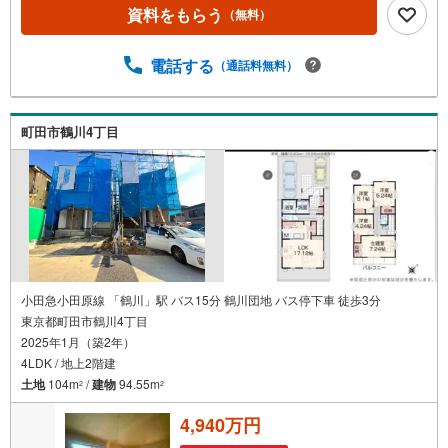
は1985年町田にて開業し、東京・神奈川・埼玉エリアに13
資料をもらう
（無料）
店舗展開しております。契約件数5万件を突破し、数多くの
実績を積むことによって、様々なご提案やアドバイスが出
来るようになりました。私達はお客様に安心感をお持ち頂
電話する
（通話料無料）
ける自信があります。【とことん納得】当社では担当営業
が物件情報を紹介しておりますが、その後の物件のご説
明、資金計画、税金相談などについては、上司である担当
町田市鶴川4丁目
課長も同席でご説明させていただきます。
小田急小田原線 「鶴川」駅 バス15分 鶴川団地 バス停下車 徒歩3分
東京都町田市鶴川4丁目
2025年1月（築2年）
4LDK / 地上2階建
土地
104m
/
建物
94.55m
2
2
4,940万円