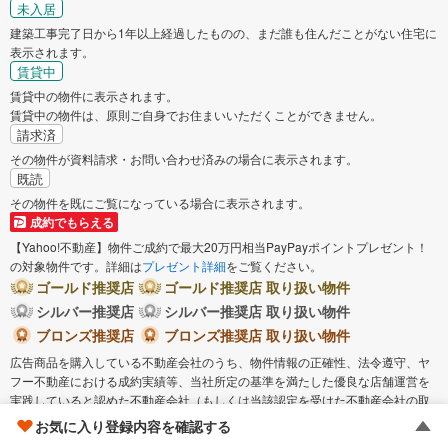
未入居
あきる野市
西東京市
建築工事完了日から1年以上経過したものの、まだ誰も住んだことがない住宅に
表示されます。
賃貸中
西多摩郡瑞穂町
西多摩郡日の出町
賃貸中の物件に表示されます。
賃貸中の物件は、原則ご自身でお住まいいただくことができません。
西多摩郡檜原村
西多摩郡奥多摩町
請求済
その物件が資料請求・お問い合わせ済みの場合に表示されます。
既読
大島町
その物件を既にご覧になっている場合に表示されます。
成約でもらえる
【Yahoo!不動産】物件ご成約で最大20万円相当PayPayポイントプレゼント！
の対象物件です。詳細は
プレゼント詳細
をご覧ください。
ゴールド推奨店
ゴールド推奨店 取り扱い物件
シルバー推奨店
シルバー推奨店 取り扱い物件
ブロンズ推奨店
ブロンズ推奨店 取り扱い物件
広告商品を購入している不動産会社のうち、物件情報の正確性、法令遵守、ヤ
フー不動産における成約実績等、当社所定の基準を満たした優良な店舗運営を
実践していると認めた不動産会社（もしくは当該認定を受けた不動産会社の取
扱物件）に表示されます。
お気に入り登録内容を確認する