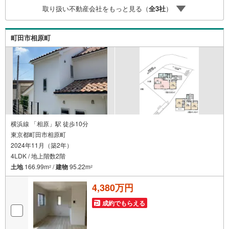
取り扱い不動産会社をもっと見る（
全
3
社
）
町田市相原町
横浜線 「相原」駅 徒歩10分
東京都町田市相原町
2024年11月（築2年）
4LDK / 地上階数2階
土地
166.99m
/
建物
95.22m
2
2
4,380万円
成約でもらえる