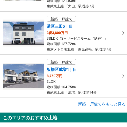
建物面積 121.93m
2
東武東上線 「大山」駅 徒歩7分
新築一戸建て
港区三田5丁目
3億3,800万円
3SLDK（S＝サービスルーム（納戸））
建物面積 127.72m
2
東京メトロ南北線 「白金高輪」駅 徒歩7分
新築一戸建て
板橋区成増4丁目
8,750万円
3LDK
建物面積 104.75m
2
東武東上線 「成増」駅 徒歩14分
新築一戸建てをもっと見る
新築一戸建て
目黒区下目黒4丁目
このエリアのおすすめ土地
1億8,980万円
4LDK