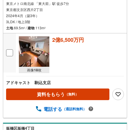
東京メトロ南北線 「東大前」駅 徒歩7分
東京都文京区西片2丁目
2024年4月（築3年）
3LDK / 地上3階
土地
69.5m
/
建物
113m
2
2
2億6,500万円
画像
18
枚
アドキャスト 駒込支店
資料をもらう
（無料）
電話する
（通話料無料）
板橋区板橋4丁目