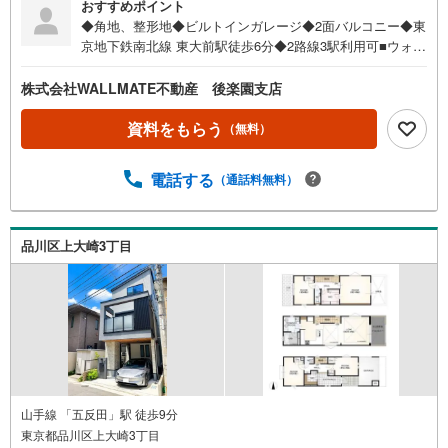
おすすめポイント
◆角地、整形地◆ビルトインガレージ◆2面バルコニー◆東
京地下鉄南北線 東大前駅徒歩6分◆2路線3駅利用可■ウォー
ルメイトは【かかりつけの不動産屋】として 徹底的にまで
顧客主義を貫く事をお約束いたします■都心エリアに特化し
株式会社WALLMATE不動産 後楽園支店
た情報網を駆使し、最良の不動産をご提案■住宅ローンシュ
ミレーション無料相談会 毎日随時開催中■ウォールメイト
資料をもらう
（無料）
オリジナルの住宅購入・住替え等について 分かりやすく解
説したガイドブックをご希望者様に【無料プレゼント】～
電話する
（通話料無料）
弊社ホームページ～～
品川区上大崎3丁目
山手線 「五反田」駅 徒歩9分
東京都品川区上大崎3丁目