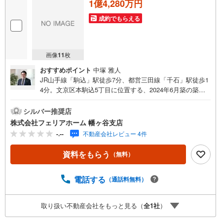
1億4,280万円
成約でもらえる
画像
11
枚
おすすめポイント
中塚 雅人
JR山手線「駒込」駅徒歩7分、都営三田線「千石」駅徒歩1
4分。文京区本駒込5丁目に位置する、2024年6月築の築浅
戸建です。山手線徒歩圏の利便性に加え、落ち着いた住環
境を兼ね備えたロケーションが魅力です。建物は木造3階
シルバー推奨店
建、延床面積87.38平米の3SLDKプラン。2階に配置された
株式会社フェリアホーム 幡ヶ谷支店
LDKは家族が集まりやすい住まいの中心となり、各居室に
-.--
不動産会社レビュー 4件
は収納を備えているため、住空間をすっきりと保てます。
サービスルームは収納やワークスペース、趣味部屋など多
資料をもらう
（無料）
目的に活用可能です。屋上には開放感あふれるルーフバル
コニーを設け、洗濯物干しはもちろん、くつろぎの場やプ
ライベートな屋外空間としても楽しめます。設備面ではシ
電話する
（通話料無料）
ステムキッチン、浄水器、システムバス、洗面化粧台、温
風乾燥トイレ、断熱窓・断熱ドアなど、快適な暮らしを支
取り扱い不動産会社をもっと見る（
全
1
社
）
える仕様が充実。周辺には小学校、中学校、スーパー、公
園なども徒歩圏に揃い、子育て世帯にも暮らしやすい環境