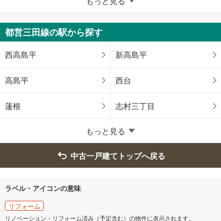
もっと見る
八王子市
立川市
都営三田線の駅から探す
武蔵野市
三鷹市
西高島平
新高島平
青梅市
府中市
高島平
西台
昭島市
調布市
蓮根
志村三丁目
町田市
小金井市
もっと見る
小平市
日野市
中古一戸建てトップへ戻る
東村山市
国分寺市
ラベル・アイコンの意味
国立市
福生市
リフォーム
リノベーション・リフォーム済み（予定含む）の物件に表示されます。