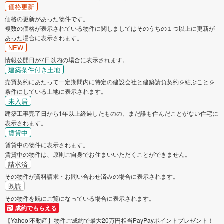
価格更新
狛江市
東大和市
価格の更新があった物件です。
複数の価格が表示されている物件に関しましてはそのうちの１つ以上に更新が
清瀬市
東久留米市
あった場合に表示されます。
NEW
武蔵村山市
多摩市
情報公開日が7日以内の場合に表示されます。
建築条件付き土地
売買契約にあたって一定期間内に特定の建設会社と建築請負契約を結ぶことを
稲城市
羽村市
条件にしている土地に表示されます。
未入居
あきる野市
西東京市
建築工事完了日から1年以上経過したものの、まだ誰も住んだことがない住宅に
表示されます。
賃貸中
西多摩郡瑞穂町
西多摩郡日の出町
賃貸中の物件に表示されます。
賃貸中の物件は、原則ご自身でお住まいいただくことができません。
西多摩郡檜原村
西多摩郡奥多摩町
請求済
その物件が資料請求・お問い合わせ済みの場合に表示されます。
既読
大島町
その物件を既にご覧になっている場合に表示されます。
成約でもらえる
【Yahoo!不動産】物件ご成約で最大20万円相当PayPayポイントプレゼント！