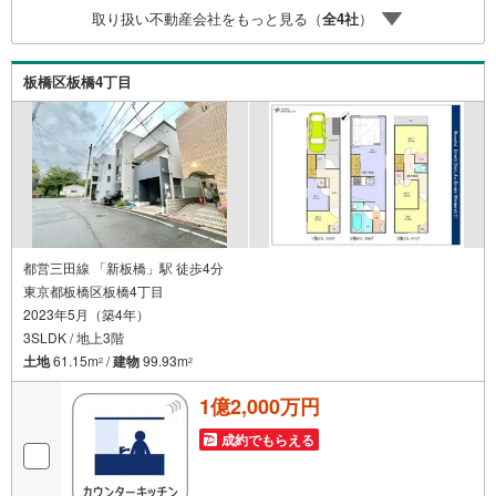
時受け付けております！■頭金0円からのご購入可能です■
取り扱い不動産会社をもっと見る（
全
4
社
）
（諸費用もOK）お気軽にお問い合わせください。
板橋区板橋4丁目
都営三田線 「新板橋」駅 徒歩4分
東京都板橋区板橋4丁目
2023年5月（築4年）
3SLDK / 地上3階
土地
61.15m
/
建物
99.93m
2
2
1億2,000万円
成約でもらえる