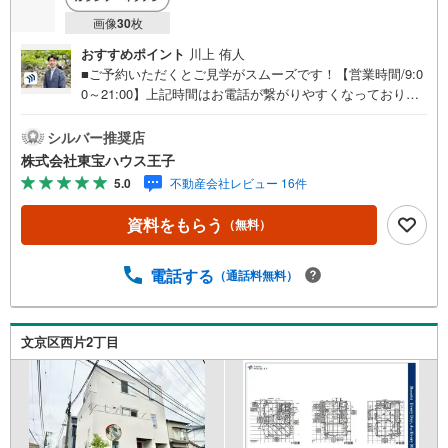
画像
30
枚
おすすめポイント
川上 侑人
■ご予約いただくとご見学がスムーズです！【営業時間/9:0
0～21:00】上記時間はお電話が繋がりやすくなっておりま
す。人気物件には特に問い合わせが集中するため、お早め
にお電話ください！下記のお申込み方法も可能です！ご見
シルバー推奨店
学希望のお客様:右上の「室内・現地を見学する」をクリッ
株式会社東宝ハウス王子
クして下さい。資料請求希望のお客様:右上の「資料をもら
5.0
不動産会社レビュー 16件
う」をクリックして下さい。【東宝ハウス王子のポイン
ト】（1）不動産のご提案から資金計画・ライフシミュレー
資料をもらう
（無料）
ションのご相談・無理のないライフプラン、提携による低
金利住宅ローンのご提案、購入前に知る「購入後の家族の
生活」を「未来カレンダー」で見える化します。（2）ご購
電話する
（通話料無料）
入後から始まる「専属FPによるファイナンシャルライフサ
ポート」・漠然としたキャッシュフローのグラフ化、効果
的な生命保険の見直し、繰り上げ返済の効果的なタイミン
文京区西片2丁目
グなどご提案させて頂きます。■ご案内方法ご自宅へお迎
え・最寄駅等でお待ち合わせ、弊社へのご来社など、ご相
談くださいませ。■お車の無料提携駐車場がございます。