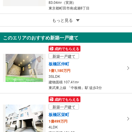
83.04m
（実測）
2
東京都町田市南成瀬8丁目
5
もっと見る
成約でもらえる
東村山市萩山町1丁目
4,049万円
このエリアのおすすめ新築一戸建て
4LDK
90.22m
（登記）
2
成約でもらえる
東京都東村山市萩山町1丁目
新築一戸建て
板橋区仲町
1億1,180万円
3SLDK
建物面積 107.41m
2
東武東上線 「中板橋」駅 徒歩3分
成約でもらえる
新築一戸建て
板橋区栄町
1億499万円
4LDK