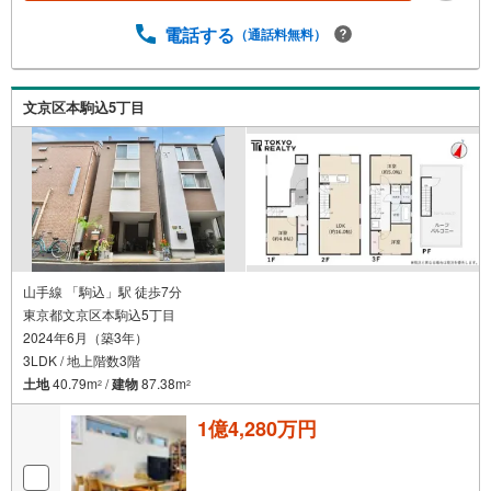
電話する
（通話料無料）
文京区本駒込5丁目
山手線 「駒込」駅 徒歩7分
東京都文京区本駒込5丁目
2024年6月（築3年）
3LDK / 地上階数3階
土地
40.79m
/
建物
87.38m
2
2
1億4,280万円