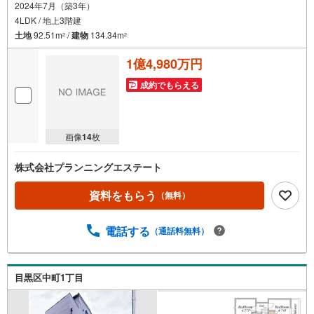
2024年7月（築3年）
4LDK / 地上3階建
土地
92.51m
/
建物
134.34m
2
2
1億4,980万円
成約でもらえる
画像
14
枚
株式会社プランニングエステート
資料をもらう
（無料）
電話する
（通話料無料）
目黒区中町1丁目