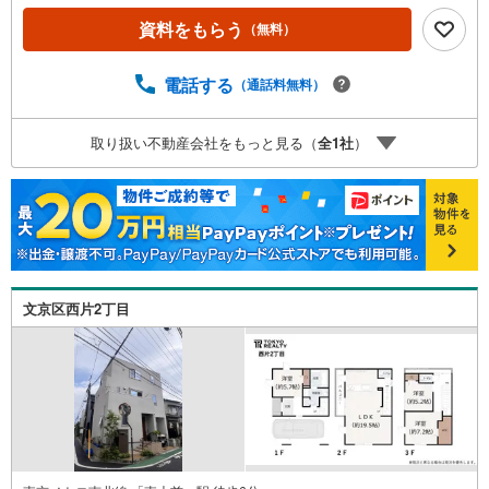
資料をもらう
（無料）
電話する
（通話料無料）
取り扱い不動産会社をもっと見る（
全
1
社
）
文京区西片2丁目