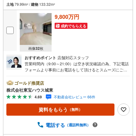
土地
79.99m
/
建物
133.32m
2
2
9,800万円
成約でもらえる
画像
32
枚
おすすめポイント
店舗対応スタッフ
営業時間内（9:00～21:00）は空き状況確認の為、下記電話
フォームより事前にお電話をして頂けるとスムーズにご案
内ができます。▽TOHO HOUSE CLUB▽現時点の未来
カレンダーの作成▽ご購入後もお客様の人生のパートナー
ゴールド推奨店
として暮らしの「安心」を守り続けます。【Yahoo！ 不動
株式会社東宝ハウス城東
産キャンペーン対象店舗】当店で物件を成約するとPayPay
4.69
不動産会社レビュー 66件
ボーナスライトがもらえる「Yahoo！ 不動産 物件ご成約キ
ャンペーン」の対象になります。「資料をもらう」「見学
資料をもらう
（無料）
予約をする」ボタンからお問い合わせください。※必ずYah
oo！ JAPAN IDでログインしてください。※PayPayボーナ
スライトは出金と譲渡はできません。ご案内・詳細な資料
電話する
（通話料無料）
のご請求はお気軽にどうぞ♪お電話でのお問い合わせも常