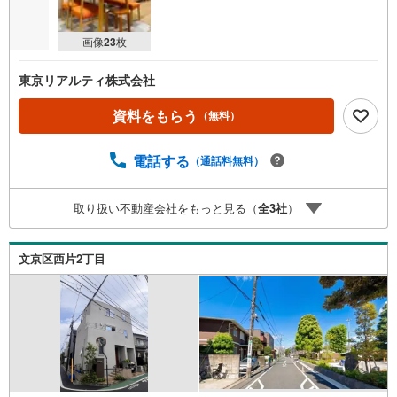
画像
23
枚
東京リアルティ株式会社
資料をもらう
（無料）
電話する
（通話料無料）
取り扱い不動産会社をもっと見る（
全
3
社
）
文京区西片2丁目