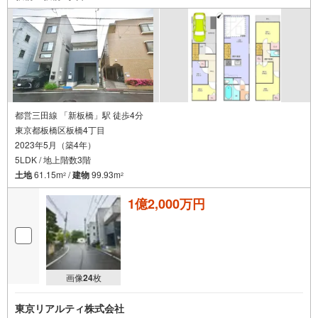
都営三田線 「新板橋」駅 徒歩4分
東京都板橋区板橋4丁目
2023年5月（築4年）
5LDK / 地上階数3階
土地
61.15m
/
建物
99.93m
2
2
1億2,000万円
画像
24
枚
東京リアルティ株式会社