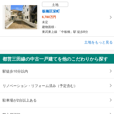
土地
板橋区栄町
6,780万円
未定
建物面積 -
東武東上線 「中板橋」駅 徒歩8分
土地をもっと見る
土地
文京区本駒込4丁目
3億9,800万円
都営三田線の中古一戸建てを他のこだわりから探す
未定
建物面積 -
山手線 「駒込」駅 徒歩11分
駅徒歩10分以内
リノベーション・リフォーム済み（予定含む）
駐車場が2台以上ある