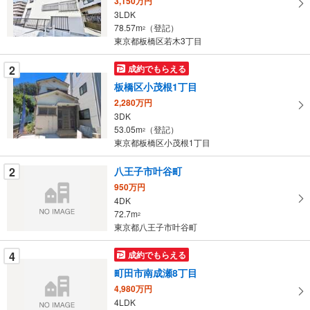
3,150万円
る
3LDK
・
78.57m
（登記）
2
条
東京都板橋区若木3丁目
件
を
2
成約でもらえる
マ
板橋区小茂根1丁目
イ
2,280万円
ペ
3DK
ー
53.05m
（登記）
2
東京都板橋区小茂根1丁目
ジ
に
2
八王子市叶谷町
保
950万円
存
4DK
す
72.7m
2
る
東京都八王子市叶谷町
4
成約でもらえる
町田市南成瀬8丁目
4,980万円
4LDK