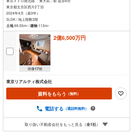
東京メトロ南北線 「東大前」駅 徒歩6分
東京都文京区西片2丁目
2024年4月（築3年）
3LDK / 地上階数3階
土地
69.55m
/
建物
113m
2
2
2億6,500万円
画像
17
枚
東京リアルティ株式会社
資料をもらう
（無料）
電話する
（通話料無料）
取り扱い不動産会社をもっと見る（
全
1
社
）