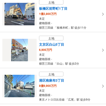
土地
建物面積 141.94m
2
東急目黒線 「不動前」駅 徒歩12分
板橋区前野町1丁目
1億2,800万円
未定
建物面積 -
都営三田線 「板橋本町」駅 徒歩11分
土地
文京区白山5丁目
6,900万円
未定
建物面積 -
都営三田線 「白山」駅 徒歩2分
土地
港区南麻布3丁目
8億9,900万円
未定
建物面積 -
東京メトロ日比谷線 「広尾」駅 徒歩9分