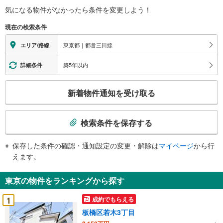
気になる物件がなかったら
条件を変更しよう！
現在の検索条件
東京都｜都営三田線
エリア/路線
築5年以内
詳細条件
こ
新着物件通知を受け取る
の
検
索
検索条件を保存する
条
件
保存した条件の確認・通知設定の変更・解除は
マイページ
から行
で
えます。
通
知
東京の物件をランキングから探す
を
受
1
成約でもらえる
け
板橋区若木3丁目
取