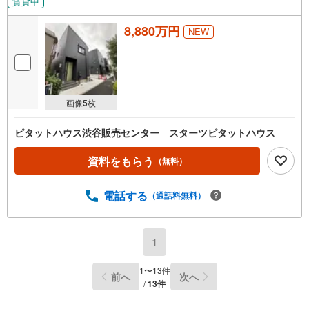
賃貸中
8,880万円
NEW
画像
5
枚
ピタットハウス渋谷販売センター スターツピタットハウス
資料をもらう
（無料）
電話する
（通話料無料）
1
1
〜
13
件
前へ
次へ
/
13
件