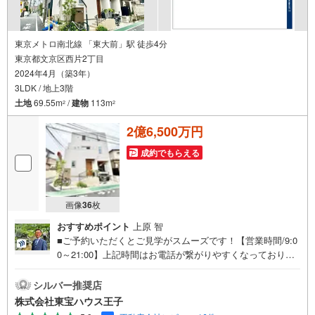
東京メトロ南北線 「東大前」駅 徒歩4分
東京都文京区西片2丁目
2024年4月（築3年）
3LDK / 地上3階
土地
69.55m
/
建物
113m
2
2
2億6,500万円
成約でもらえる
画像
36
枚
おすすめポイント
上原 智
■ご予約いただくとご見学がスムーズです！【営業時間/9:0
0～21:00】上記時間はお電話が繋がりやすくなっておりま
す。人気物件には特に問い合わせが集中するため、お早め
にお電話ください！下記のお申込み方法も可能です！ご見
シルバー推奨店
学希望のお客様:右上の「室内・現地を見学する」をクリッ
株式会社東宝ハウス王子
クして下さい。資料請求希望のお客様:右上の「資料をもら