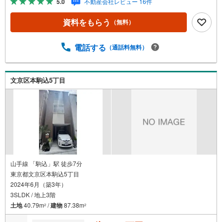
5.0
不動産会社レビュー 16件
う」をクリックして下さい。【東宝ハウス王子のポイン
ト】（1）不動産のご提案から資金計画・ライフシミュレー
資料をもらう
（無料）
ションのご相談・無理のないライフプラン、提携による低
金利住宅ローンのご提案、購入前に知る「購入後の家族の
生活」を「未来カレンダー」で見える化します。（2）ご購
電話する
（通話料無料）
入後から始まる「専属FPによるファイナンシャルライフサ
ポート」・漠然としたキャッシュフローのグラフ化、効果
的な生命保険の見直し、繰り上げ返済の効果的なタイミン
文京区本駒込5丁目
グなどご提案させて頂きます。■ご案内方法ご自宅へお迎
え・最寄駅等でお待ち合わせ、弊社へのご来社など、ご相
談くださいませ。■お車の無料提携駐車場がございます。
山手線 「駒込」駅 徒歩7分
東京都文京区本駒込5丁目
2024年6月（築3年）
3SLDK / 地上3階
土地
40.79m
/
建物
87.38m
2
2