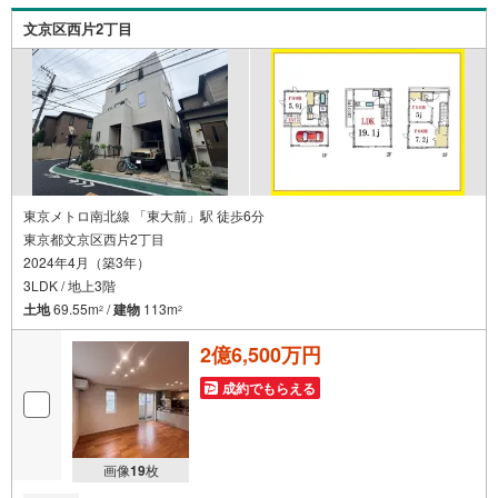
です。駅近の利便性、築浅の快適性、ルーフバルコニーの
文京区西片2丁目
開放感を兼ね備えた、文京区本駒込の魅力ある一邸です。
東京メトロ南北線 「東大前」駅 徒歩6分
東京都文京区西片2丁目
2024年4月（築3年）
3LDK / 地上3階
土地
69.55m
/
建物
113m
2
2
2億6,500万円
成約でもらえる
画像
19
枚