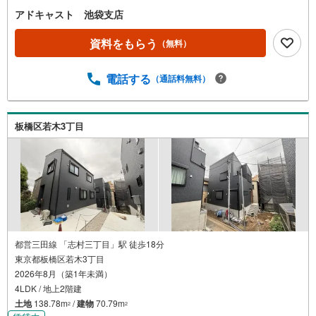
アドキャスト 池袋支店
資料をもらう
（無料）
電話する
（通話料無料）
板橋区若木3丁目
都営三田線 「志村三丁目」駅 徒歩18分
東京都板橋区若木3丁目
2026年8月（築1年未満）
4LDK / 地上2階建
土地
138.78m
/
建物
70.79m
2
2