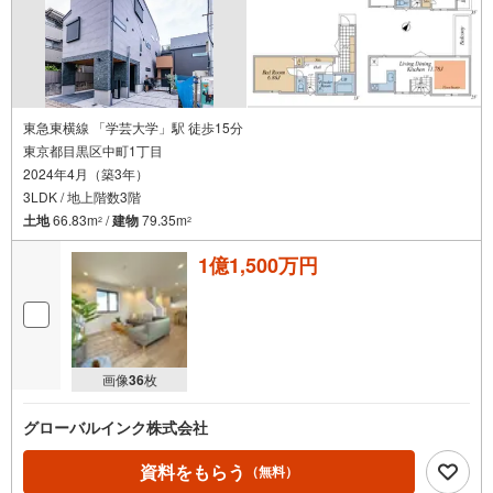
東急東横線 「学芸大学」駅 徒歩15分
東京都目黒区中町1丁目
2024年4月（築3年）
3LDK / 地上階数3階
土地
66.83m
/
建物
79.35m
2
2
1億1,500万円
画像
36
枚
グローバルインク株式会社
資料をもらう
（無料）