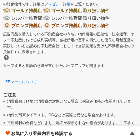
の対象物件です。詳細は
プレゼント詳細
をご覧ください。
ゴールド推奨店
ゴールド推奨店 取り扱い物件
シルバー推奨店
シルバー推奨店 取り扱い物件
ブロンズ推奨店
ブロンズ推奨店 取り扱い物件
広告商品を購入している不動産会社のうち、物件情報の正確性、法令遵守、ヤ
フー不動産における成約実績等、当社所定の基準を満たした優良な店舗運営を
実践していると認めた不動産会社（もしくは当該認定を受けた不動産会社の取
扱物件）に表示されます。
タップすると用語の意味が書かれたポップアップが開きます。
PRマークについて
ご注意
消費税および地方消費税の対象となる場合は税込み価格が表示されていま
す。
物件の写真やイラスト、CGなどは実際と異なる場合があります。
市区町村の合併などにより、地図が表示されない場合があります。ご了承く
ださい。
お気に入り登録内容を確認する
「新築一戸建て」には、完成後1年を経過している未入居物件が掲載されてい