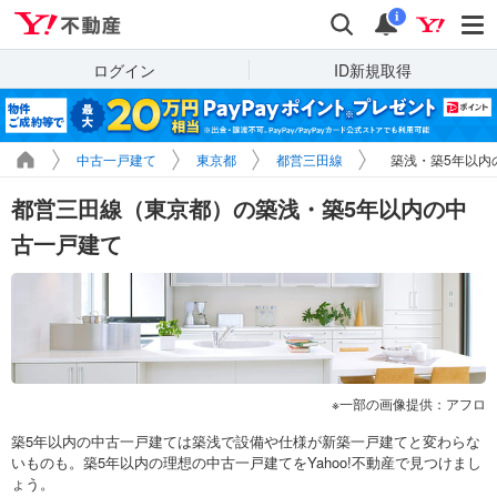
Yahoo!不動産
検索
通知
i
ログイン
ID新規取得
中古一戸建て
東京都
都営三田線
築浅・築5年以内
都営三田線（東京都）の築浅・築5年以内の中
古一戸建て
一部の画像提供：アフロ
築5年以内の中古一戸建ては築浅で設備や仕様が新築一戸建てと変わらな
いものも。築5年以内の理想の中古一戸建てをYahoo!不動産で見つけまし
ょう。