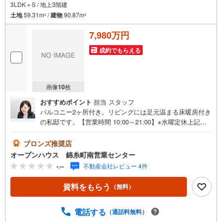
3LDK＋S / 地上3階建
土地
59.31m
/
建物
90.87m
2
2
7,980万円
成約でもらえる
画像
10
枚
おすすめポイント
担当 スタッフ
バルコニー2ヶ所付き。リビングには足元温まる床暖房付き
の私邸です。【営業時間 10:00～21:00】※水曜定休上記時
間はお電話が繋がりやすくなっております。ぜひお気軽に
ご連絡ください！現地を見学される場合は「室内・現地を
ブロンズ推奨店
見学する（無料）」ボタンよりご希望の日時をご記入いた
オープンハウス 錦糸町南営業センター
だけますとスムーズにご案内が可能です。◎現地のご案内
-.--
不動産会社レビュー 4件
について・平日や夜遅い時間帯もご案内が可能 ※定休日を
除く・経験豊富なスタッフが物件詳細を丁寧にご説明いた
資料をもらう
（無料）
します。・車でご自宅や最寄り駅等、ご指定の場所まで送
迎します。・チャイルドシートのご用意ございます。◎個
別FP相談会 無料物件のご紹介だけでなく住宅ローン・資
電話する
（通話料無料）
金のご相談、まずは家探しについて話を聞きたいという方