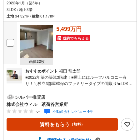
2022年1月（築5年）
3LDK / 地上3階
土地
34.32m
/
建物
61.17m
2
2
5,499万円
成約でもらえる
画像
22
枚
おすすめポイント
福田 龍太郎
■2022年築の築浅3階建！■屋上にはルーフバルコニー有
り！＼独立3部屋確保のファミリータイプの間取り/■LDKは
対面式キッチン採用で家お料理しながら見守りOK◎■食器
洗浄乾燥機・浴室乾燥暖房機・床暖房など便利な設備が充
シルバー推奨店
実！■屋上のルーフバルコニーからはスカイツリーを眺める
株式会社ウィル 茗荷谷営業所
こともできます！＼小学校徒歩4分、中学校徒歩7分で通学
-.--
不動産会社レビュー 4件
も安心/■周辺は交通量も少なく、お子様が小さいときも安
心です。■大型スーパー「ベルクス東墨田店」徒歩4分で毎
資料をもらう
（無料）
日のお買い物にも困りません！【定休日なし！即日対応
可！】＼定休日なしのウィルなら即日対応可能！/住宅ロー
ン、リフォームのご相談も承ります！
（通話料無料）