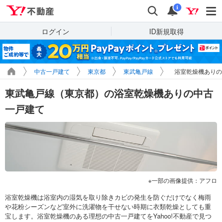
Yahoo!不動産
検索
通知
i
ログイン
ID新規取得
中古一戸建て
東京都
東武亀戸線
浴室乾燥機ありの
東武亀戸線（東京都）の浴室乾燥機ありの中古
一戸建て
一部の画像提供：アフロ
浴室乾燥機は浴室内の湿気を取り除きカビの発生を防ぐだけでなく梅雨
や花粉シーズンなど室外に洗濯物を干せない時期に衣類乾燥としても重
宝します。浴室乾燥機のある理想の中古一戸建てをYahoo!不動産で見つ