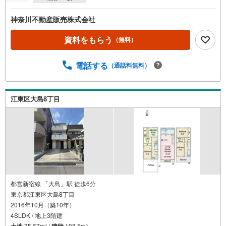
神奈川不動産販売株式会社
資料をもらう
（無料）
電話する
（通話料無料）
江東区大島8丁目
都営新宿線 「大島」駅 徒歩6分
東京都江東区大島8丁目
2016年10月（築10年）
4SLDK / 地上3階建
土地
75.67m
/
建物
108.5m
2
2