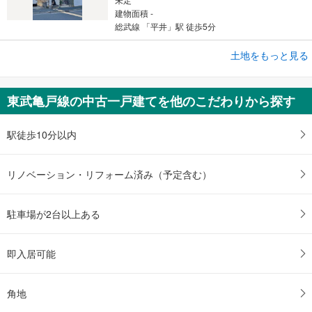
建物面積 -
総武線 「平井」駅 徒歩5分
成約でもらえる
土地をもっと見る
土地
江戸川区平井1丁目
東武亀戸線の中古一戸建てを他のこだわりから探す
5,480万円
未定
建物面積 -
駅徒歩10分以内
総武線 「平井」駅 徒歩12分
リノベーション・リフォーム済み（予定含む）
駐車場が2台以上ある
即入居可能
角地