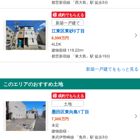
都営新宿線 「西大島」駅 徒歩3分
成約でもらえる
新築一戸建て
江東区東砂3丁目
8,399万円
4LDK
建物面積 119.22m
2
都営新宿線 「東大島」駅 徒歩19分
成約でもらえる
新築一戸建てをもっと見る
新築一戸建て
このエリアのおすすめ土地
墨田区京島3丁目
5,280万円
成約でもらえる
2SLDK
土地
建物面積 79.08m
2
京成押上線 「京成曳舟」駅 徒歩12分
墨田区東向島1丁目
7,300万円
未定
建物面積 -
東武伊勢崎線 「曳舟」駅 徒歩3分