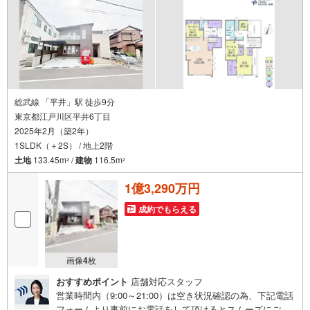
総武線 「平井」駅 徒歩9分
東京都江戸川区平井6丁目
2025年2月（築2年）
1SLDK（＋2S） / 地上2階
土地
133.45m
/
建物
116.5m
2
2
1億3,290万円
成約でもらえる
画像
4
枚
おすすめポイント
店舗対応スタッフ
営業時間内（9:00～21:00）は空き状況確認の為、下記電話
フォームより事前にお電話をして頂けるとスムーズにご案