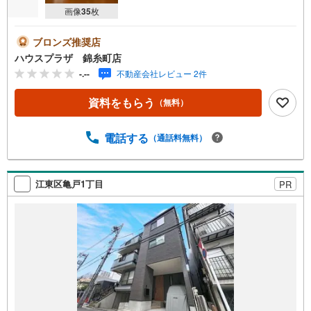
画像
35
枚
ブロンズ推奨店
ハウスプラザ 錦糸町店
-.--
不動産会社レビュー 2件
資料をもらう
（無料）
電話する
（通話料無料）
江東区亀戸1丁目
PR