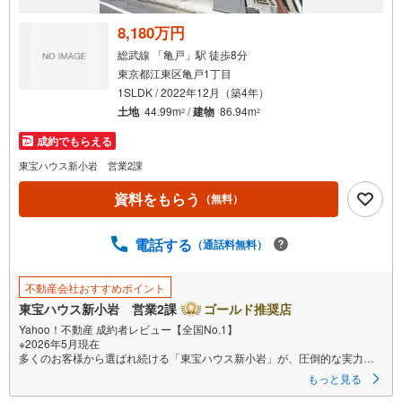
8,180万円
総武線 「亀戸」駅 徒歩8分
東京都江東区亀戸1丁目
1SLDK / 2022年12月（築4年）
土地
44.99m
/
建物
86.94m
2
2
成約でもらえる
東宝ハウス新小岩 営業2課
資料をもらう
（無料）
電話する
（通話料無料）
不動産会社おすすめポイント
東宝ハウス新小岩 営業2課
ゴールド推奨店
Yahoo！不動産 成約者レビュー【全国No.1】
※2026年5月現在
多くのお客様から選ばれ続ける「東宝ハウス新小岩」が、圧倒的な実力で
お住まい探しをサポートします！
もっと見る
■本日見学OK■