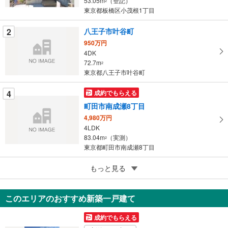
ー
53.05m
（登記）
2
東京都板橋区小茂根1丁目
ジ
に
2
八王子市叶谷町
保
950万円
存
4DK
す
72.7m
2
る
東京都八王子市叶谷町
4
成約でもらえる
町田市南成瀬8丁目
4,980万円
4LDK
83.04m
（実測）
2
東京都町田市南成瀬8丁目
5
もっと見る
成約でもらえる
東村山市萩山町1丁目
4,049万円
このエリアのおすすめ新築一戸建て
4LDK
90.22m
（登記）
2
成約でもらえる
東京都東村山市萩山町1丁目