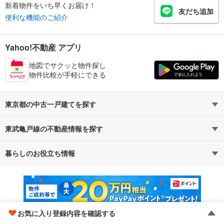
新着物件をいち早くお届け！
友だち追加
便利な機能のご紹介
Yahoo!不動産 アプリ
地図でサクッと物件探し
物件比較が手軽にできる
東京都の中古一戸建てを探す
東武亀戸線の不動産情報を探す
路線・駅から探す
地域から探す
暮らしのお役立ち情報
不動産・住宅
賃貸住宅
通勤・通学時間から探す
地図から探す
マンションカタログ
教えて！住まいの先生
新築マンション
中古マンション
新築一戸建て
中古一戸建て
お気に入り登録内容を確認する