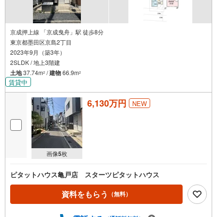
京成押上線 「京成曳舟」駅 徒歩8分
東京都墨田区京島2丁目
2023年9月（築3年）
2SLDK / 地上3階建
土地
37.74m
/
建物
66.9m
2
2
賃貸中
6,130万円
NEW
画像
5
枚
ピタットハウス亀戸店 スターツピタットハウス
資料をもらう
（無料）