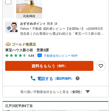
画像
36
枚
おすすめポイント
岡本 渉
Yahoo！不動産 成約者レビュー【全国No.1】 ※2026年5月
現在多くのお客様から選ばれ続ける「東宝ハウス新小岩」
が、圧倒的な実力でお住まい探しをサポートします！■本日
見学OK■営業時間内（9:00～20:00）はお電話でのご連絡が
ゴールド推奨店
スムーズです。ご自宅への送迎・最寄駅でのお待ち合わせ
東宝ハウス新小岩 営業3課
等、お気軽にご相談ください。 選ばれる3つの「圧倒的メ
4.84
不動産会社レビュー 66件
リット」 （1）【業界最低水準の提携住宅ローン】「他社
で断られた」「借入がある」方も独自審査で多数承認！優
資料をもらう
（無料）
遇金利と各種手数料0円でお得に。（2）【未来カレンダー
で資金の不安ゼロへ】専用ソフトで将来の家計を無料シミ
ュレーション。「月々いくらなら安心か」をプロが明確に
電話する
（通話料無料）
します。（3）【ご購入後の生涯サポート】売って終わりで
はありません。専属FPがお引渡し後も一生涯お守りしま
取り扱い不動産会社をもっと見る（
全
2
社
）
す。 Yahoo！不動産キャンペーン対象店舗 当店でのご成約
でPayPayボーナスがもらえるキャンペーン対象です！※必
ずYahoo！ JAPAN IDでログインの上お問い合わせくださ
江戸川区平井6丁目
い。