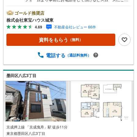
内ができます。▽TOHO HOUSE CLUB▽現時点の未来
カレンダーの作成▽ご購入後もお客様の人生のパートナー
ゴールド推奨店
として暮らしの「安心」を守り続けます。【Yahoo！ 不動
株式会社東宝ハウス城東
産キャンペーン対象店舗】当店で物件を成約するとPayPay
4.69
不動産会社レビュー 66件
ボーナスライトがもらえる「Yahoo！ 不動産 物件ご成約キ
ャンペーン」の対象になります。「資料をもらう」「見学
資料をもらう
（無料）
予約をする」ボタンからお問い合わせください。※必ずYah
oo！ JAPAN IDでログインしてください。※PayPayボーナ
スライトは出金と譲渡はできません。ご案内・詳細な資料
電話する
（通話料無料）
のご請求はお気軽にどうぞ♪お電話でのお問い合わせも常
時受け付けております！■頭金0円からのご購入可能です■
（諸費用もOK）お気軽にお問い合わせください。
墨田区八広3丁目
京成押上線 「京成曳舟」駅 徒歩11分
東京都墨田区八広3丁目