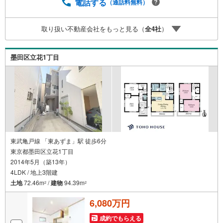
ュレーション。「月々いくらなら安心か」をプロが明確に
電話する
（通話料無料）
します。（3）【ご購入後の生涯サポート】売って終わりで
はありません。専属FPがお引渡し後も一生涯お守りしま
取り扱い不動産会社をもっと見る（
全
4
社
）
す。 Yahoo！不動産キャンペーン対象店舗 当店でのご成約
でPayPayボーナスがもらえるキャンペーン対象です！※必
ずYahoo！ JAPAN IDでログインの上お問い合わせくださ
墨田区立花1丁目
い。
東武亀戸線 「東あずま」駅 徒歩6分
東京都墨田区立花1丁目
2014年5月（築13年）
4LDK / 地上3階建
土地
72.46m
/
建物
94.39m
2
2
6,080万円
成約でもらえる