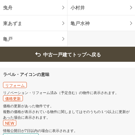
武蔵野市
三鷹市
曳舟
小村井
青梅市
府中市
東あずま
亀戸水神
昭島市
調布市
亀戸
町田市
小金井市
中古一戸建てトップへ戻る
小平市
日野市
ラベル・アイコンの意味
東村山市
国分寺市
リフォーム
リノベーション・リフォーム済み（予定含む）の物件に表示されます。
国立市
福生市
価格更新
価格の更新があった物件です。
複数の価格が表示されている物件に関しましてはそのうちの１つ以上に更新が
狛江市
東大和市
あった場合に表示されます。
NEW
清瀬市
東久留米市
情報公開日が7日以内の場合に表示されます。