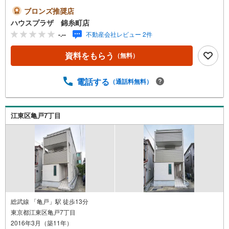
ブロンズ推奨店
ハウスプラザ 錦糸町店
-.--
不動産会社レビュー 2件
資料をもらう
（無料）
電話する
（通話料無料）
江東区亀戸7丁目
総武線 「亀戸」駅 徒歩13分
東京都江東区亀戸7丁目
2016年3月（築11年）