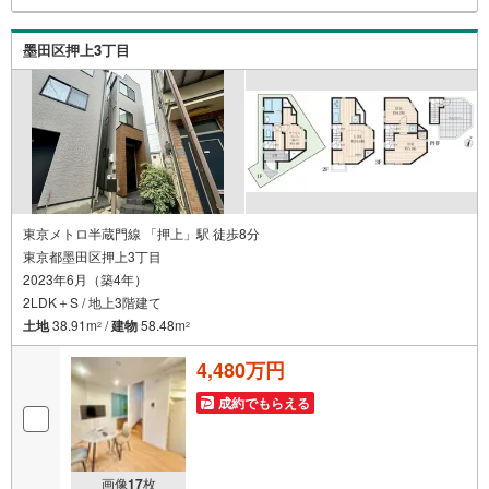
も大歓迎です！年間8000棟以上の限定物件を発表している
オープンハウスだから出会える物件が多数ございます。ぜ
墨田区押上3丁目
ひお気軽にご連絡・ご相談ください！※限定物件:当社の
み、もしくは当社を含めた数社でのみご紹介可能なオープ
ンハウス・ディベロップメントの物件
東京メトロ半蔵門線 「押上」駅 徒歩8分
東京都墨田区押上3丁目
2023年6月（築4年）
2LDK＋S / 地上3階建て
土地
38.91m
/
建物
58.48m
2
2
4,480万円
成約でもらえる
画像
17
枚