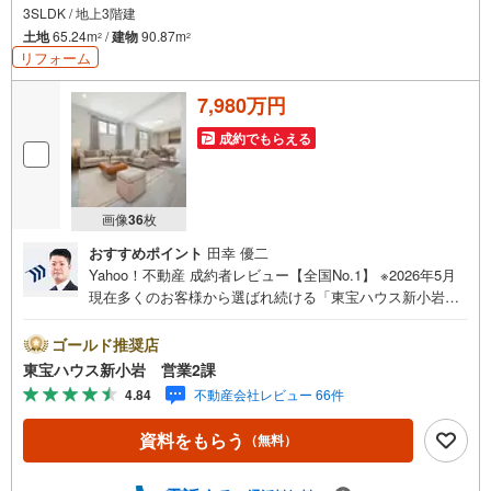
3SLDK / 地上3階建
土地
65.24m
/
建物
90.87m
2
2
リフォーム
7,980万円
成約でもらえる
画像
36
枚
おすすめポイント
田幸 優二
Yahoo！不動産 成約者レビュー【全国No.1】 ※2026年5月
現在多くのお客様から選ばれ続ける「東宝ハウス新小岩」
が、圧倒的な実力でお住まい探しをサポートします！■本日
見学OK■営業時間内（9:00～20:00）はお電話でのご連絡が
ゴールド推奨店
スムーズです。ご自宅への送迎・最寄駅でのお待ち合わせ
東宝ハウス新小岩 営業2課
等、お気軽にご相談ください。 選ばれる3つの「圧倒的メ
4.84
不動産会社レビュー 66件
リット」 （1）【業界最低水準の提携住宅ローン】「他社
で断られた」「借入がある」方も独自審査で多数承認！優
資料をもらう
（無料）
遇金利と各種手数料0円でお得に。（2）【未来カレンダー
で資金の不安ゼロへ】専用ソフトで将来の家計を無料シミ