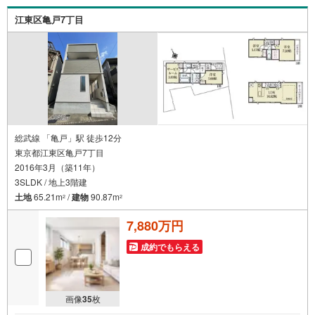
営業時間内（9:00～20:00）はお電話でのご連絡がスムーズです。ご自宅へ
江東区亀戸7丁目
の送迎・最寄駅でのお待ち合わせ等、お気軽にご相談ください。
選ばれる3つの「圧倒的メリット」
（1）【業界最低水準の提携住宅ローン】
「他社で断られた」「借入がある」方も独自審査で多数承認！優遇金利と
各種手数料0円でお得に。
（2）【未来カレンダーで資金の不安ゼロへ】
専用ソフトで将来の家計を無料シミュレーション。「月々いくらなら安心
か」をプロが明確にします。
（3）【ご購入後の生涯サポート】
売って終わりではありません。専属FPがお引渡し後も一生涯お守りしま
総武線 「亀戸」駅 徒歩12分
す。
東京都江東区亀戸7丁目
2016年3月（築11年）
Yahoo！不動産キャンペーン対象店舗
当店でのご成約でPayPayボーナスがもらえるキャンペーン対象です！※必
3SLDK / 地上3階建
ずYahoo！ JAPAN IDでログインの上お問い合わせください。
土地
65.21m
/
建物
90.87m
2
2
7,880万円
成約でもらえる
画像
35
枚