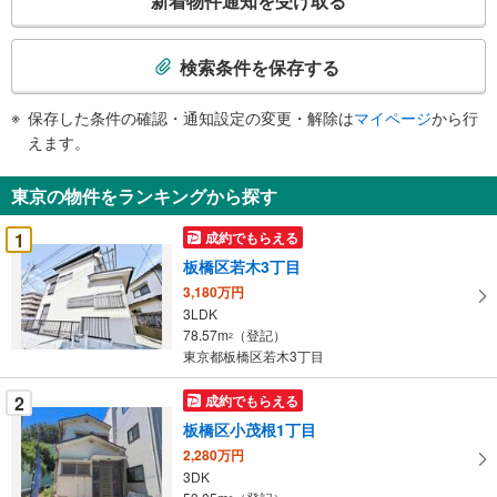
新着物件通知を受け取る
の
検
索
検索条件を保存する
条
件
保存した条件の確認・通知設定の変更・解除は
マイページ
から行
で
えます。
通
知
東京の物件をランキングから探す
を
受
1
成約でもらえる
け
板橋区若木3丁目
取
3,180万円
る
3LDK
・
78.57m
（登記）
2
条
東京都板橋区若木3丁目
件
を
2
成約でもらえる
マ
板橋区小茂根1丁目
イ
2,280万円
ペ
3DK