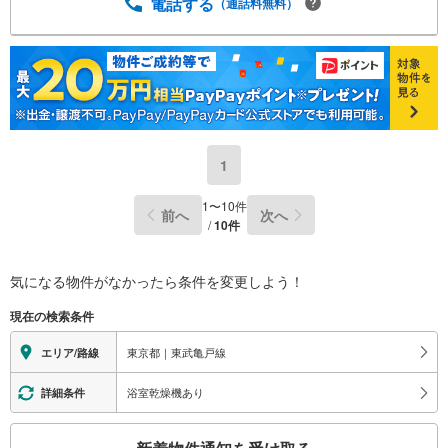
電話する
（通話料無料）
1
1
〜
10
件
前へ
次へ
/
10
件
気になる物件がなかったら
条件を変更しよう！
現在の検索条件
東京都｜東武亀戸線
エリア/路線
浴室乾燥機あり
詳細条件
こ