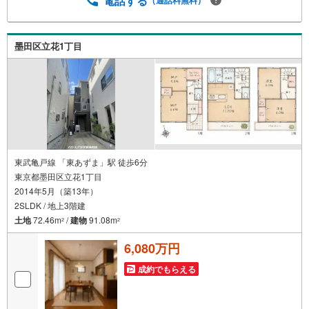
電話する
墨田区立花1丁目
東武亀戸線 「東あずま」駅 徒歩6分
東京都墨田区立花1丁目
2014年5月（築13年）
2SLDK / 地上3階建
土地
72.46m
/
建物
91.08m
2
2
6,080万円
成約でもらえる