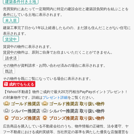
建築条件付き土地
売買契約にあたって一定期間内に特定の建設会社と建築請負契約を結ぶことを
武蔵村山市
多摩市
条件にしている土地に表示されます。
未入居
稲城市
羽村市
建築工事完了日から1年以上経過したものの、まだ誰も住んだことがない住宅に
表示されます。
賃貸中
あきる野市
西東京市
賃貸中の物件に表示されます。
賃貸中の物件は、原則ご自身でお住まいいただくことができません。
西多摩郡瑞穂町
請求済
その物件が資料請求・お問い合わせ済みの場合に表示されます。
既読
その物件を既にご覧になっている場合に表示されます。
成約でもらえる
【Yahoo!不動産】物件ご成約で最大20万円相当PayPayポイントプレゼント！
の対象物件です。詳細は
プレゼント詳細
をご覧ください。
ゴールド推奨店
ゴールド推奨店 取り扱い物件
シルバー推奨店
シルバー推奨店 取り扱い物件
ブロンズ推奨店
ブロンズ推奨店 取り扱い物件
広告商品を購入している不動産会社のうち、物件情報の正確性、法令遵守、ヤ
フー不動産における成約実績等、当社所定の基準を満たした優良な店舗運営を