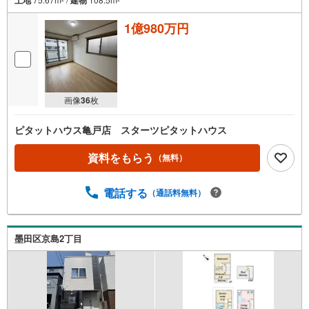
1億980万円
画像
36
枚
ピタットハウス亀戸店 スターツピタットハウス
資料をもらう
（無料）
電話する
（通話料無料）
墨田区京島2丁目