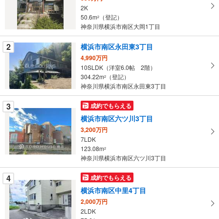
取
2K
る
50.6m
（登記）
2
・
神奈川県横浜市南区大岡1丁目
条
2
横浜市南区永田東3丁目
件
を
4,990万円
10SLDK（洋室6.0帖 2階）
マ
304.22m
（登記）
2
イ
神奈川県横浜市南区永田東3丁目
ペ
ー
3
成約でもらえる
ジ
横浜市南区六ツ川3丁目
に
3,200万円
保
7LDK
存
123.08m
2
す
神奈川県横浜市南区六ツ川3丁目
る
4
成約でもらえる
横浜市南区中里4丁目
2,000万円
2LDK