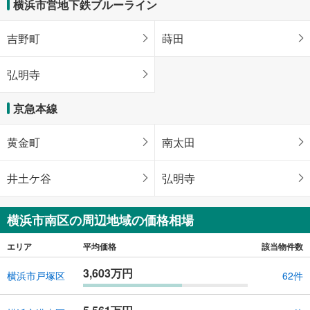
横浜市営地下鉄ブルーライン
吉野町
蒔田
弘明寺
京急本線
黄金町
南太田
井土ケ谷
弘明寺
横浜市南区の周辺地域の価格相場
エリア
平均価格
該当物件数
3,603万円
横浜市戸塚区
62件