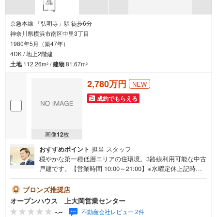
京急本線 「弘明寺」駅 徒歩6分
神奈川県横浜市南区中里3丁目
1980年5月（築47年）
4DK / 地上2階建
土地
112.26m
/
建物
81.67m
2
2
2,780万円
NEW
成約でもらえる
画像
12
枚
おすすめポイント
担当 スタッフ
穏やかな第一種低層エリアの住環境。3路線利用可能な中古
戸建です。【営業時間 10:00～21:00】※水曜定休上記時間
はお電話が繋がりやすくなっております。ぜひお気軽にご
連絡ください！現地を見学される場合は「室内・現地を見
ブロンズ推奨店
学する（無料）」ボタンよりご希望の日時をご記入いただ
オープンハウス 上大岡営業センター
けますとスムーズにご案内が可能です。◎現地のご案内に
-.--
不動産会社レビュー 2件
ついて・平日や夜遅い時間帯もご案内が可能 ※定休日を除