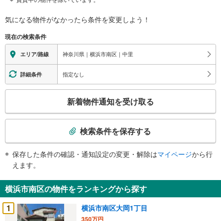
気になる物件がなかったら
条件を変更しよう！
現在の検索条件
神奈川県｜横浜市南区｜中里
エリア/路線
指定なし
詳細条件
こ
新着物件通知を受け取る
の
検
索
検索条件を保存する
条
件
保存した条件の確認・通知設定の変更・解除は
マイページ
から行
で
えます。
通
知
横浜市南区の物件をランキングから探す
を
受
1
横浜市南区大岡1丁目
け
350万円