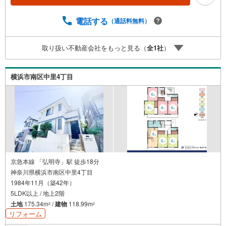
現地見学会（事前に必ずお問い合わせください）毎日、ご
見学・ご相談が可能です。9:00～21:00まで。ご自宅へお迎
電話する
（通話料無料）
え、最寄駅でお待ち合わせ、弊社へのご来社等ご相談下さ
い。○FPによるライフプランのシミュレーションライフプ
取り扱い不動産会社をもっと見る（
全
1
社
）
ランにあった資金計画や、住宅ローンのご相談など。○キッ
ズスペースもご用意しております○お車の無料提携駐車場が
ございます詳しくは営業スタッフよりお伝えさせて頂きま
横浜市南区中里4丁目
す。なんでもお気軽にお申し付けくださいませ。
京急本線 「弘明寺」駅 徒歩18分
神奈川県横浜市南区中里4丁目
1984年11月（築42年）
5LDK以上 / 地上2階
土地
175.34m
/
建物
118.99m
2
2
リフォーム