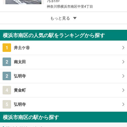
75.61m
2
神奈川県横浜市南区中里4丁目
5
もっと見る
成約でもらえる
横浜市南区別所中里台
3,980万円
横浜市南区の人気の駅をランキングから探す
4LDK
113.08m
（登記）
2
1
井土ケ谷
神奈川県横浜市南区別所中里台
2
南太田
2
弘明寺
4
黄金町
5
弘明寺
横浜市南区の駅から探す