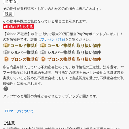
請求済
その物件が資料請求・お問い合わせ済みの場合に表示されます。
既読
その物件を既にご覧になっている場合に表示されます。
成約でもらえる
【Yahoo!不動産】物件ご成約で最大20万円相当PayPayポイントプレゼント！
の対象物件です。詳細は
プレゼント詳細
をご覧ください。
ゴールド推奨店
ゴールド推奨店 取り扱い物件
シルバー推奨店
シルバー推奨店 取り扱い物件
ブロンズ推奨店
ブロンズ推奨店 取り扱い物件
広告商品を購入している不動産会社のうち、物件情報の正確性、法令遵守、ヤ
フー不動産における成約実績等、当社所定の基準を満たした優良な店舗運営を
実践していると認めた不動産会社（もしくは当該認定を受けた不動産会社の取
扱物件）に表示されます。
タップすると用語の意味が書かれたポップアップが開きます。
PRマークについて
ご注意
消費税および地方消費税の対象となる場合は税込み価格が表示されていま