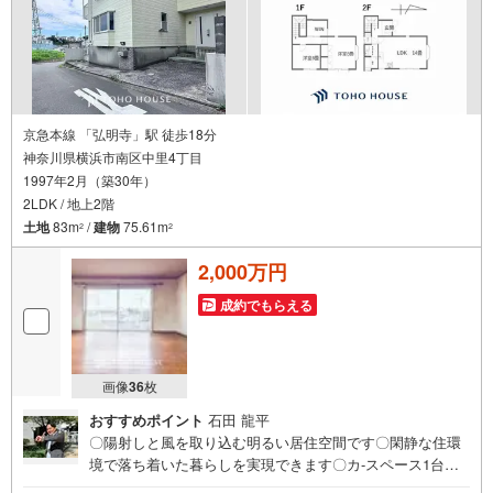
京急本線 「弘明寺」駅 徒歩18分
神奈川県横浜市南区中里4丁目
1997年2月（築30年）
2LDK / 地上2階
土地
83m
/
建物
75.61m
2
2
2,000万円
成約でもらえる
画像
36
枚
おすすめポイント
石田 龍平
〇陽射しと風を取り込む明るい居住空間です〇閑静な住環
境で落ち着いた暮らしを実現できます〇カ-スペース1台分
ございますーーーーYahoo！ 不動産キャンペーン対象店舗