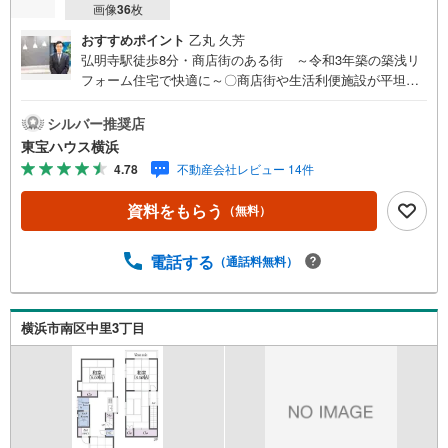
画像
36
枚
おすすめポイント
乙丸 久芳
弘明寺駅徒歩8分・商店街のある街 ～令和3年築の築浅リ
フォーム住宅で快適に～〇商店街や生活利便施設が平坦徒
歩圏に揃う暮らしやすい住環境〇〇たっぷり収納できるウ
ォークインクローゼット付き＝＝＝＝＝＝＝＝＝＝＝＝＝
シルバー推奨店
＝＝提携銀行 横浜銀行利用可変動金利35年の場合 金
東宝ハウス横浜
利 0.920％（諸条件あり）横浜銀行 提携金利＝＝＝＝＝
4.78
不動産会社レビュー 14件
＝＝＝＝＝＝＝＝＝＝・年齢制限/20歳以上65歳以下で完済
時満80歳未満の方・返済期間/35年・利率/年利0.92％ （変
資料をもらう
（無料）
動金利の場合）※店頭金利より当初期間 -2.205％（35年）
の適用を受けた場合・保証料/0円・事務手数料/融資金額
2％に消費税を加算した金額※金利は2026年4月時点のもの
電話する
（通話料無料）
であり、実際の適用金利は融資実行時のものとなります。※
金利は年2回見直しされ、5年ごとに調整されます（ただ
し、前返済額の1.25倍が限度）
横浜市南区中里3丁目