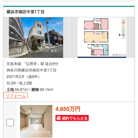
画や、住宅ローンのご相談など。○キッズスペースもご用意
しております○お車の無料提携駐車場がございます詳しくは
横浜市南区中里1丁目
営業スタッフよりお伝えさせて頂きます。なんでもお気軽
にお申し付けくださいませ。
京急本線 「弘明寺」駅 徒歩9分
神奈川県横浜市南区中里1丁目
2021年2月（築6年）
3LDK / 地上3階
土地
56.87m
/
建物
99.15m
2
2
リフォーム
4,850万円
成約でもらえる