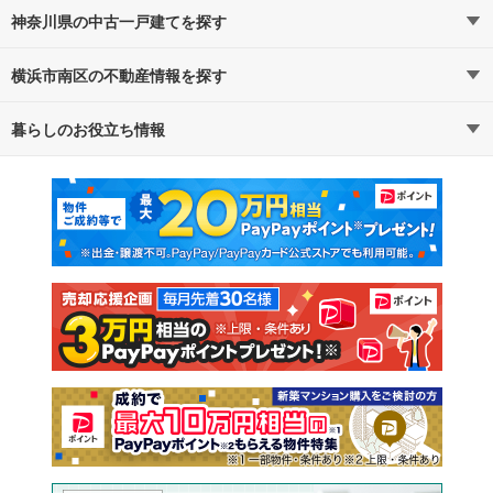
神奈川県の中古一戸建てを探す
横浜市南区の不動産情報を探す
路線・駅から探す
地域から探す
暮らしのお役立ち情報
不動産・住宅
賃貸住宅
通勤・通学時間から探す
地図から探す
マンションカタログ
教えて！住まいの先生
新築マンション
中古マンション
新築一戸建て
中古一戸建て
注文住宅
土地
売却査定