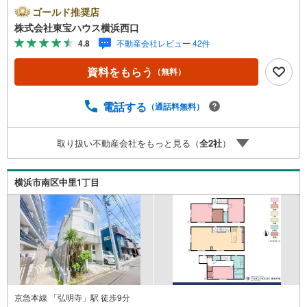
ーーーー当店で物件を成約するとPayPayボーナスライトが
ゴールド推奨店
もらえる「Yahoo！ 不動産 物件ご成約キャンペーン」の対
株式会社東宝ハウス横浜西口
象になります。「資料をもらう」「見学予約をする」ボタ
4.8
不動産会社レビュー 42件
ンからお問い合わせください。※必ずYahoo！ JAPAN IDで
ログインしてください。※PayPayボーナスライトは出金と
資料をもらう
（無料）
譲渡はできません。有効期限は付与日から60日です。ーー
ーーーーーーーーーーーーーーーーーーーーーーーー紹介
金融機関/都市銀行利率/年利 0.95％（変動金利）※上記金利
電話する
（通話料無料）
は 2026年8月時点 のものであり、実際の適用金利は融資実
行時のものとなります。金利情勢により表記の返済額と異
取り扱い不動産会社をもっと見る（
全
2
社
）
なる場合があります。ーーーーーーーーーーーーーーーー
ーーーーーーーーー
横浜市南区中里1丁目
京急本線 「弘明寺」駅 徒歩9分