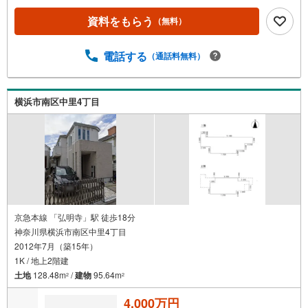
く・経験豊富なスタッフが物件詳細を丁寧にご説明いたし
資料をもらう
（無料）
ます。・車でご自宅や最寄り駅等、ご指定の場所まで送迎
します。・チャイルドシートのご用意ございます。◎個別F
P相談会 無料物件のご紹介だけでなく住宅ローン・資金
電話する
（通話料無料）
のご相談、まずは家探しについて話を聞きたいという方も
大歓迎です！年間8000棟以上の限定物件を発表しているオ
ープンハウスだから出会える物件が多数ございます。ぜひ
横浜市南区中里4丁目
お気軽にご連絡・ご相談ください！※限定物件:当社のみ、
もしくは当社を含めた数社でのみご紹介可能なオープンハ
ウス・ディベロップメントの物件
京急本線 「弘明寺」駅 徒歩18分
神奈川県横浜市南区中里4丁目
2012年7月（築15年）
1K / 地上2階建
土地
128.48m
/
建物
95.64m
2
2
4,000万円