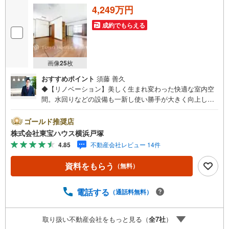
4,249万円
成約でもらえる
画像
25
枚
おすすめポイント
須藤 善久
◆【リノベーション】美しく生まれ変わった快適な室内空
間。水回りなどの設備も一新し使い勝手が大きく向上しま
す。清潔感あふれる新しい住まいで心地よい新生活を。◆
【開放感あふれるルーフバルコニーを完備】青空の下でガ
ゴールド推奨店
ーデニングやティータイムをゆったり楽しめます。心豊か
株式会社東宝ハウス横浜戸塚
な毎日を。◆【充実の6居室】大家族でもゆったりと暮らせ
4.85
不動産会社レビュー 14件
る部屋数です。お子様それぞれの個室や、テレワーク、趣
味の部屋などライフスタイルに合わせて多彩に活用できま
資料をもらう
（無料）
す。【東宝ハウス横浜戸塚】提携銀行 じぶん銀行利用可 *
がん100％保証団信＋全疾病保障付き○現地見学会（事前に
必ずお問い合わせください）毎日、ご見学・ご相談が可能
電話する
（通話料無料）
です。9:00～21:00まで。ご自宅へお迎え、最寄駅でお待ち
合わせ、弊社へのご来社等ご相談下さい。○FPによるライ
取り扱い不動産会社をもっと見る（
全
7
社
）
フプランのシミュレーションライフプランにあった資金計