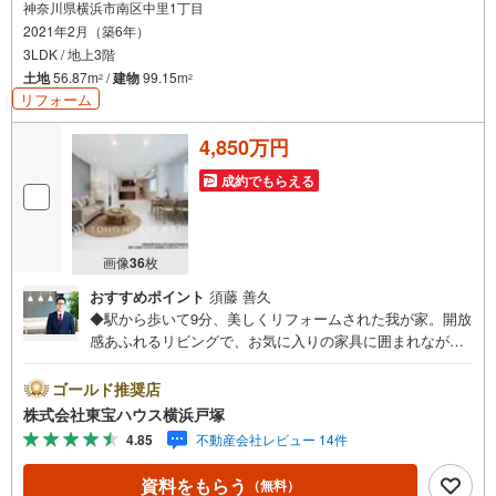
神奈川県横浜市南区中里1丁目
2021年2月（築6年）
3LDK / 地上3階
土地
56.87m
/
建物
99.15m
2
2
リフォーム
4,850万円
成約でもらえる
画像
36
枚
おすすめポイント
須藤 善久
◆駅から歩いて9分、美しくリフォームされた我が家。開放
感あふれるリビングで、お気に入りの家具に囲まれながら
家族と笑顔で語らう穏やかなヨコハマライフ。◆上大岡も
徒歩圏内の利便性と下町の温もりが残る弘明寺の魅力をま
ゴールド推奨店
とう中里。新調されたクロスが輝く築浅の我が家は開放的
株式会社東宝ハウス横浜戸塚
なリビングを中心に大切な人との愛おしい毎日を優しく育
4.85
不動産会社レビュー 14件
む。◆大岡川のせせらぎやみうら湯の温もりに癒やされ、
買い物も便利な好立地。【東宝ハウス横浜戸塚】提携銀行
資料をもらう
（無料）
じぶん銀行利用可 *がん100％保証団信＋全疾病保障付き○