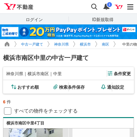
Yahoo!不動産
検索
通知
i
ログイン
ID新規取得
中古一戸建て
神奈川県
横浜市
南区
中里の物
横浜市南区中里の中古一戸建て
神奈川県｜横浜市南区｜中里
条件変更
おすすめ順
検索条件保存
通知設定
6
件
すべての物件をチェックする
横浜市南区中里4丁目