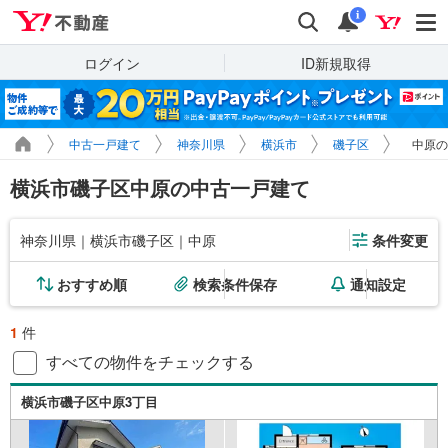
Yahoo!不動産
検索
通知
i
ログイン
ID新規取得
中古一戸建て
神奈川県
横浜市
磯子区
中原の
横浜市磯子区中原の中古一戸建て
神奈川県｜横浜市磯子区｜中原
条件変更
おすすめ順
検索条件保存
通知設定
1
件
すべての物件をチェックする
横浜市磯子区中原3丁目