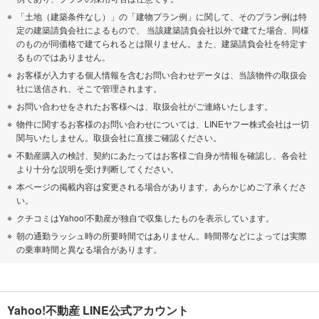
「土地（建築条件なし）」の「建物プラン例」に関して、そのプラン例は特
定の建築請負会社によるもので、 当該建築請負会社以外で建てた場合、同様
のものが同価格で建てられるとは限りません。また、建築請負会社を特定す
るものではありません。
お客様が入力する個人情報を含むお問い合わせデータは、当該物件の取扱会
社に送信され、そこで管理されます。
お問い合わせをされたお客様へは、取扱会社がご連絡いたします。
物件に関するお客様のお問い合わせについては、LINEヤフー株式会社は一切
関与いたしません。取扱会社に直接ご確認ください。
不動産購入の検討、契約にあたってはお客様ご自身が情報を確認し、各会社
より十分な説明を受け判断してください。
本ページの掲載内容は変更される場合があります。あらかじめご了承くださ
い。
クチコミはYahoo!不動産が独自で収集したものを表示しています。
朝の通勤ラッシュ時の所要時間ではありません。時間帯などによっては実際
の乗車時間と異なる場合があります。
Yahoo!不動産 LINE公式アカウント