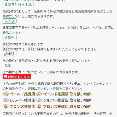
建築条件付き土地
売買契約にあたって一定期間内に特定の建設会社と建築請負契約を結ぶことを
条件にしている土地に表示されます。
未入居
建築工事完了日から1年以上経過したものの、まだ誰も住んだことがない住宅に
表示されます。
賃貸中
賃貸中の物件に表示されます。
賃貸中の物件は、原則ご自身でお住まいいただくことができません。
請求済
その物件が資料請求・お問い合わせ済みの場合に表示されます。
既読
その物件を既にご覧になっている場合に表示されます。
成約でもらえる
【Yahoo!不動産】物件ご成約で最大20万円相当PayPayポイントプレゼント！
の対象物件です。詳細は
プレゼント詳細
をご覧ください。
ゴールド推奨店
ゴールド推奨店 取り扱い物件
シルバー推奨店
シルバー推奨店 取り扱い物件
ブロンズ推奨店
ブロンズ推奨店 取り扱い物件
広告商品を購入している不動産会社のうち、物件情報の正確性、法令遵守、ヤ