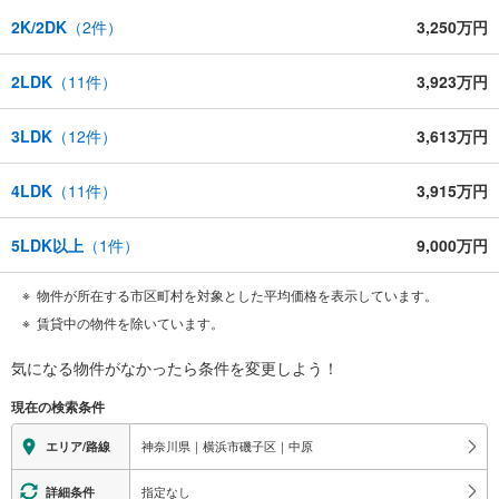
2K/2DK
（
2
件）
3,250万円
2LDK
（
11
件）
3,923万円
3LDK
（
12
件）
3,613万円
4LDK
（
11
件）
3,915万円
5LDK以上
（
1
件）
9,000万円
物件が所在する市区町村を対象とした平均価格を表示しています。
賃貸中の物件を除いています。
気になる物件がなかったら
条件を変更しよう！
現在の検索条件
神奈川県｜横浜市磯子区｜中原
エリア/路線
指定なし
詳細条件