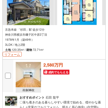
京急本線 「杉田」駅 徒歩12分
神奈川県横浜市磯子区中原3丁目
1978年1月（築49年）
3LDK / 地上2階
土地
120.35m
/
建物
72.71m
2
2
リフォーム
2,580万円
成約でもらえる
画像
36
枚
おすすめポイント
石田 龍平
〇落ち着きのある暮らしやすい環境で始める、穏やかな暮
らし○充実のフルリフォーム。明るく居心地良い住空間○南