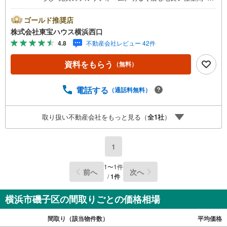
側にお庭・地下車庫1台分ございますーーーーYahoo！ 不動
産キャンペーン対象店舗ーーーー当店で物件を成約すると
ゴールド推奨店
PayPayボーナスライトがもらえる「Yahoo！ 不動産 物件
株式会社東宝ハウス横浜西口
ご成約キャンペーン」の対象になります。「資料をもら
4.8
不動産会社レビュー 42件
う」「見学予約をする」ボタンからお問い合わせくださ
い。※必ずYahoo！ JAPAN IDでログインしてください。※P
資料をもらう
（無料）
ayPayボーナスライトは出金と譲渡はできません。有効期
限は付与日から60日です。ーーーーーーーーーーーーーー
ーーーーーーーーーーーー紹介金融機関/都市銀行利率/年利
電話する
（通話料無料）
0.95％（変動金利）※上記金利は 2026年8月時点 のもので
あり、実際の適用金利は融資実行時のものとなります。金
取り扱い不動産会社をもっと見る（
全
1
社
）
利情勢により表記の返済額と異なる場合があります。ーー
ーーーーーーーーーーーーーーーーーーーーーーー
1
1
〜
1
件
前へ
次へ
/
1
件
横浜市磯子区の間取りごとの価格相場
間取り（該当物件数）
平均価格