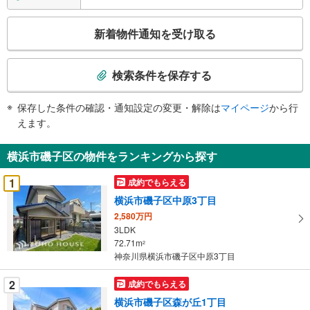
こ
新着物件通知を受け取る
の
検
索
検索条件を保存する
条
件
保存した条件の確認・通知設定の変更・解除は
マイページ
から行
で
えます。
通
知
横浜市磯子区の物件をランキングから探す
を
受
1
成約でもらえる
け
横浜市磯子区中原3丁目
取
2,580万円
る
3LDK
・
72.71m
2
条
神奈川県横浜市磯子区中原3丁目
件
を
2
成約でもらえる
マ
横浜市磯子区森が丘1丁目