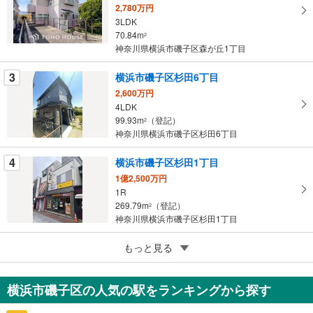
イ
2,780万円
ペ
3LDK
ー
70.84m
2
神奈川県横浜市磯子区森が丘1丁目
ジ
に
3
横浜市磯子区杉田6丁目
保
2,600万円
存
4LDK
す
99.93m
（登記）
2
る
神奈川県横浜市磯子区杉田6丁目
4
横浜市磯子区杉田1丁目
1億2,500万円
1R
269.79m
（登記）
2
神奈川県横浜市磯子区杉田1丁目
5
もっと見る
成約でもらえる
横浜市磯子区磯子2丁目
9,000万円
横浜市磯子区の人気の駅をランキングから探す
6LLDDKK
238.87m
（実測）
2