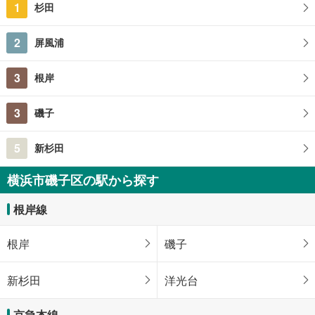
1
杉田
神奈川県横浜市磯子区磯子2丁目
2
屏風浦
3
根岸
3
磯子
5
新杉田
横浜市磯子区の駅から探す
根岸線
根岸
磯子
新杉田
洋光台
京急本線