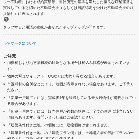
フー不動産における成約実績等、当社所定の基準を満たした優良な店舗運営を
実践していると認めた不動産会社（もしくは当該認定を受けた不動産会社の取
扱物件）に表示されます。
タップすると用語の意味が書かれたポップアップが開きます。
PRマークについて
ご注意
消費税および地方消費税の対象となる場合は税込み価格が表示されていま
す。
物件の写真やイラスト、CGなどは実際と異なる場合があります。
市区町村の合併などにより、地図が表示されない場合があります。ご了承く
ださい。
「新築一戸建て」には、完成後1年を経過している未入居物件が掲載されてい
る場合があります。
「新築一戸建て」には、販売住戸が複数の物件は、全ての住戸に該当しない
項目もあります。各問い合わせ先にご確認ください。
「建築条件付き土地」の価格には、建物価格は含まれません。
「建築条件付き土地」の「建物プラン例」は、土地購入者の設計プランの一
例であり、プランの採用可否は任意です。