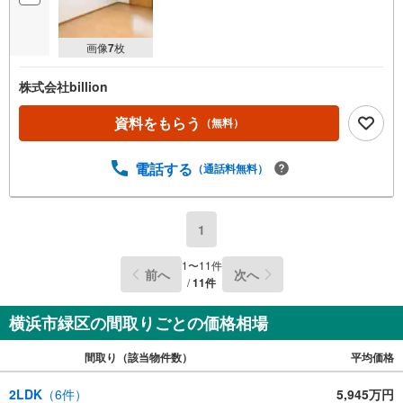
画像
7
枚
株式会社billion
資料をもらう
（無料）
電話する
（通話料無料）
1
1
〜
11
件
前へ
次へ
/
11
件
横浜市緑区の間取りごとの価格相場
間取り（該当物件数）
平均価格
2LDK
（
6
件）
5,945万円