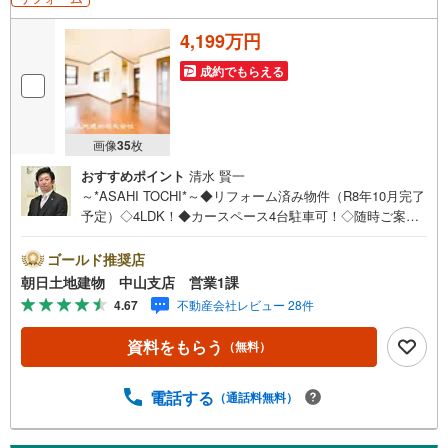
4,199万円
成約でもらえる
画像
35
枚
おすすめポイント
清水 賢一
～*ASAHI TOCHI*～◆リフォーム済み物件（R8年10月完了
予定）◇4LDK！◆カースペース4台駐車可！◇随時ご案内
受付中！◆お気軽にお問い合わせください！* * * * 住ま
い、安心のおとりつぎ * * * *おかげさまで42周年を迎える
ゴールド推奨店
ことができました♪ご成約件数7万件達成!!☆当日のご見学
朝日土地建物 中山支店 営業1課
も対応可能です！☆JR横浜線「中山」駅徒歩1分！☆ご予
4.67
不動産会社レビュー 28件
約は『朝日土地建物中山店』まで！朝日土地建物グループ
は地域密着を合言葉に全13店舗でその地域No.1を目指して
資料をもらう
（無料）
おります。広告掲載していない物件も多数ございます。
色々廻ったけど良い物件が無いなぁ・・頭金無くても平
気・・？お家の買替えってどうするの・・？etc.まずは何
電話する
（通話料無料）
でもお気軽にご相談ください！有資格者が丁寧にご説明さ
せていただきます！お問い合わせをお待ちしております!!