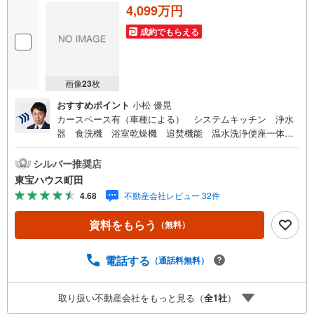
4,099万円
成約でもらえる
画像
23
枚
おすすめポイント
小松 優晃
カースペース有（車種による） システムキッチン 浄水
器 食洗機 浴室乾燥機 追焚機能 温水洗浄便座一体型
便器 照明器具 小屋裏収納 ウォークインクローゼッ
ト リビングイン階段 階段下収納 出窓 テラス東宝ハ
シルバー推奨店
ウス町田はまず、お客様一人一人を知り、理解することか
東宝ハウス町田
ら始めます。お客様のお話をきちんとお聞きし、しっかり
4.68
不動産会社レビュー 32件
話し合う「心」のコミュニケーションが大切になります。
だからこそ、それぞれのお客様にベストな「住まい」をご
資料をもらう
（無料）
提案をすることができるのです。インターネット予約で当
日見学が可能！（1）［室内・現地を見学する］をクリック
（2）本日～4日以内をご希望の方は「ご要望・ご質問欄」
電話する
（通話料無料）
に希望日時をご記入ください！【主要不動産流通各社の202
5年度中間期の売買仲介実績において、全国第9位の売買仲
取り扱い不動産会社をもっと見る（
全
1
社
）
介実績です】※住宅新報よりたくさんのお客様からのお言葉