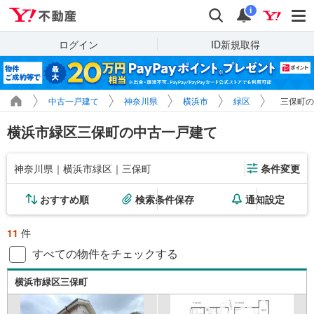
Yahoo!不動産
検索
通知
i
ログイン
ID新規取得
中古一戸建て
神奈川県
横浜市
緑区
三保町の
横浜市緑区三保町の中古一戸建て
神奈川県｜横浜市緑区｜三保町
条件変更
おすすめ順
検索条件保存
通知設定
11
件
すべての物件をチェックする
横浜市緑区三保町