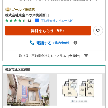
階居室にはワークスペース設置。収納も豊富で暮らしやす
い間取り設計ーーーーYahoo！ 不動産キャンペーン対象店
ゴールド推奨店
舗ーーーー当店で物件を成約するとPayPayボーナスライト
株式会社東宝ハウス横浜西口
がもらえる「Yahoo！ 不動産 物件ご成約キャンペーン」の
4.8
不動産会社レビュー 42件
対象になります。「資料をもらう」「見学予約をする」ボ
タンからお問い合わせください。※必ずYahoo！ JAPAN ID
資料をもらう
（無料）
でログインしてください。※PayPayボーナスライトは出金
と譲渡はできません。有効期限は付与日から60日です。ー
ーーーーーーーーーーーーーーーーーーーーーーーーー紹
電話する
（通話料無料）
介金融機関/都市銀行利率/年利 0.95％（変動金利）※上記金
利は 2026年8月時点 のものであり、実際の適用金利は融資
取り扱い不動産会社をもっと見る（
全
10
社
）
実行時のものとなります。金利情勢により表記の返済額と
異なる場合があります。ーーーーーーーーーーーーーーー
ーーーーーーーーーー
横浜市緑区三保町