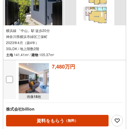
横浜線 「中山」駅 徒歩20分
神奈川県横浜市緑区三保町
2023年4月（築4年）
3SLDK / 地上階数2階
土地
141.41m
/
建物
105.37m
2
2
7,480万円
画像
18
枚
株式会社billion
資料をもらう
（無料）