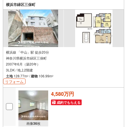
横浜市緑区三保町
横浜線 「中山」駅 徒歩20分
神奈川県横浜市緑区三保町
2007年6月（築20年）
3LDK / 地上2階建
土地
128.77m
/
建物
106.99m
2
2
リフォーム
4,580万円
成約でもらえる
画像
36
枚