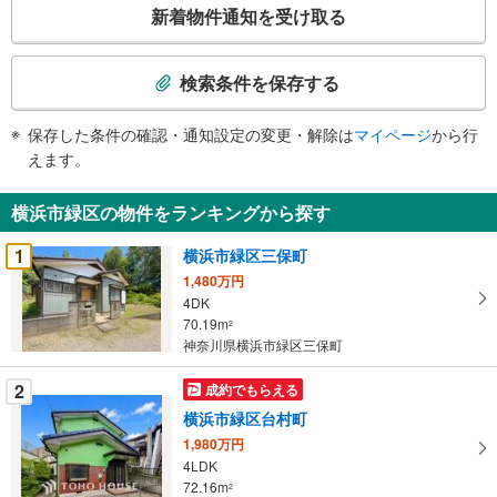
こ
新着物件通知を受け取る
の
検
索
検索条件を保存する
条
件
保存した条件の確認・通知設定の変更・解除は
マイページ
から行
で
えます。
通
知
横浜市緑区の物件をランキングから探す
を
受
1
横浜市緑区三保町
け
1,480万円
取
4DK
る
70.19m
2
・
神奈川県横浜市緑区三保町
条
2
成約でもらえる
件
を
横浜市緑区台村町
マ
1,980万円
イ
4LDK
72.16m
ペ
2