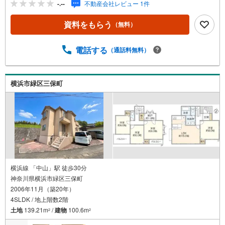
-.--
不動産会社レビュー 1件
について・平日や夜遅い時間帯もご案内が可能 ※定休日を
除く・経験豊富なスタッフが物件詳細を丁寧にご説明いた
資料をもらう
（無料）
します。・車でご自宅や最寄り駅等、ご指定の場所まで送
迎します。・チャイルドシートのご用意ございます。◎個
別FP相談会 無料物件のご紹介だけでなく住宅ローン・資
電話する
（通話料無料）
金のご相談、まずは家探しについて話を聞きたいという方
も大歓迎です！年間8000棟以上の限定物件を発表している
オープンハウスだから出会える物件が多数ございます。ぜ
横浜市緑区三保町
ひお気軽にご連絡・ご相談ください！※限定物件:当社の
み、もしくは当社を含めた数社でのみご紹介可能なオープ
ンハウス・ディベロップメントの物件
横浜線 「中山」駅 徒歩30分
神奈川県横浜市緑区三保町
2006年11月（築20年）
4SLDK / 地上階数2階
土地
139.21m
/
建物
100.6m
2
2