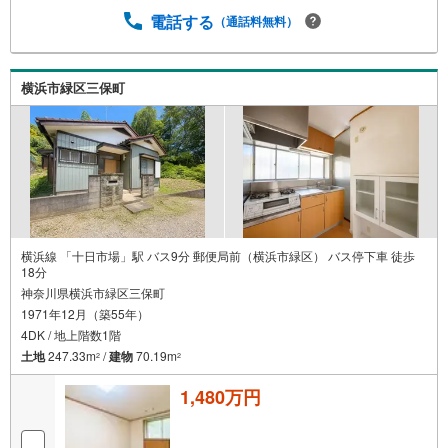
電話する
（通話料無料）
横浜市緑区三保町
横浜線 「十日市場」駅 バス9分 郵便局前（横浜市緑区） バス停下車 徒歩
18分
神奈川県横浜市緑区三保町
1971年12月（築55年）
4DK / 地上階数1階
土地
247.33m
/
建物
70.19m
2
2
1,480万円