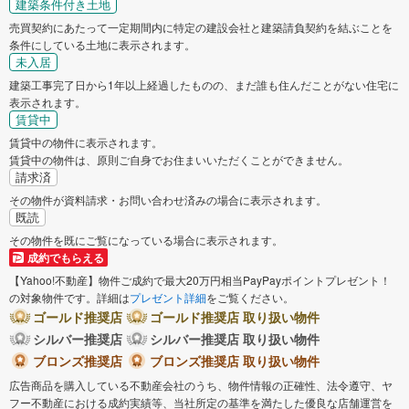
建築条件付き土地
売買契約にあたって一定期間内に特定の建設会社と建築請負契約を結ぶことを
条件にしている土地に表示されます。
未入居
建築工事完了日から1年以上経過したものの、まだ誰も住んだことがない住宅に
表示されます。
賃貸中
賃貸中の物件に表示されます。
賃貸中の物件は、原則ご自身でお住まいいただくことができません。
請求済
その物件が資料請求・お問い合わせ済みの場合に表示されます。
既読
その物件を既にご覧になっている場合に表示されます。
成約でもらえる
【Yahoo!不動産】物件ご成約で最大20万円相当PayPayポイントプレゼント！
の対象物件です。詳細は
プレゼント詳細
をご覧ください。
ゴールド推奨店
ゴールド推奨店 取り扱い物件
シルバー推奨店
シルバー推奨店 取り扱い物件
ブロンズ推奨店
ブロンズ推奨店 取り扱い物件
広告商品を購入している不動産会社のうち、物件情報の正確性、法令遵守、ヤ
フー不動産における成約実績等、当社所定の基準を満たした優良な店舗運営を