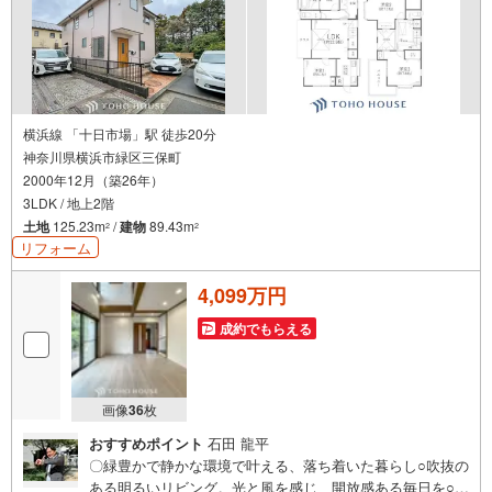
横浜線 「十日市場」駅 徒歩20分
神奈川県横浜市緑区三保町
2000年12月（築26年）
3LDK / 地上2階
土地
125.23m
/
建物
89.43m
2
2
リフォーム
4,099万円
成約でもらえる
画像
36
枚
おすすめポイント
石田 龍平
〇緑豊かで静かな環境で叶える、落ち着いた暮らし○吹抜の
ある明るいリビング。光と風を感じ、開放感ある毎日を○2