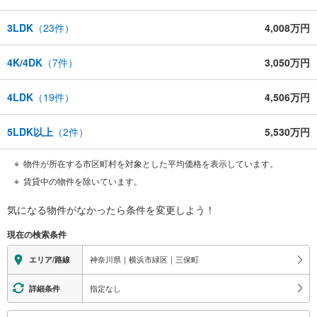
3LDK
（
23
件）
4,008万円
4K/4DK
（
7
件）
3,050万円
4LDK
（
19
件）
4,506万円
5LDK以上
（
2
件）
5,530万円
物件が所在する市区町村を対象とした平均価格を表示しています。
賃貸中の物件を除いています。
気になる物件がなかったら
条件を変更しよう！
現在の検索条件
神奈川県｜横浜市緑区｜三保町
エリア/路線
指定なし
詳細条件