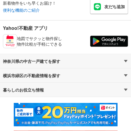
新着物件をいち早くお届け！
友だち追加
便利な機能のご紹介
Yahoo!不動産 アプリ
地図でサクッと物件探し
物件比較が手軽にできる
神奈川県の中古一戸建てを探す
横浜市緑区の不動産情報を探す
路線・駅から探す
地域から探す
暮らしのお役立ち情報
不動産・住宅
賃貸住宅
通勤・通学時間から探す
地図から探す
マンションカタログ
教えて！住まいの先生
新築マンション
中古マンション
新築一戸建て
中古一戸建て