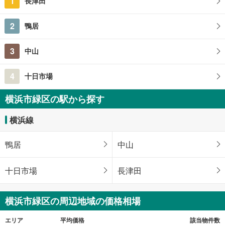
1
長津田
2
鴨居
3
中山
4
十日市場
横浜市緑区の駅から探す
横浜線
鴨居
中山
十日市場
長津田
横浜市緑区の周辺地域の価格相場
エリア
平均価格
該当物件数