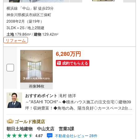
横浜線 「中山」駅 徒歩23分
神奈川県横浜市緑区三保町
2008年2月（築19年）
3LDK＋2S / 地上2階建
土地
179.86m
/
建物
129.42m
2
2
リフォーム
6,280万円
成約でもらえる
画像
36
枚
おすすめポイント
滝村 徳洋
～*ASAHI TOCHI*～◆積水ハウス施工の注文住宅◇建物39
坪！収納豊富！◆角地の為、陽当良好◇カースペース2台分
（車種による）◆リフォーム物件* * * * 住まい、安心のお
とりつぎ * * * *おかげさまで42周年を迎えることができま
ゴールド推奨店
した♪ご成約件数7万件達成!!☆当日のご見学も対応可能で
朝日土地建物 中山支店 営業3課
す！☆JR横浜線「中山」駅徒歩1分！☆ご予約は『朝日土
4.67
不動産会社レビュー 28件
地建物中山店』まで！朝日土地建物グループは地域密着を