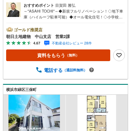
おすすめポイント
目賀田 雅弘
～*ASAHI TOCHI*～◆新規フルリノベーション！◇地下車
庫（ハイルーフ駐車可能）◆オール電化住宅！◇小学校ま
で徒歩1分！（50m）* * * * 住まい、安心のおとりつぎ * * *
*おかげさまで42周年を迎えることができました♪ご成約件
ゴールド推奨店
数7万件達成!!☆当日のご見学も対応可能です！☆JR横浜線
朝日土地建物 中山支店 営業2課
「中山」駅徒歩1分！☆ご予約は『朝日土地建物中山店』ま
4.67
不動産会社レビュー 28件
で！朝日土地建物グループは地域密着を合言葉に全13店舗
でその地域No.1を目指しております。広告掲載していない
資料をもらう
（無料）
物件も多数ございます。色々廻ったけど良い物件が無いな
ぁ・・頭金無くても平気・・？お家の買替えってどうする
の・・？etc.まずは何でもお気軽にご相談ください！有資
電話する
（通話料無料）
格者が丁寧にご説明させていただきます！お問い合わせを
お待ちしております!!
横浜市緑区三保町