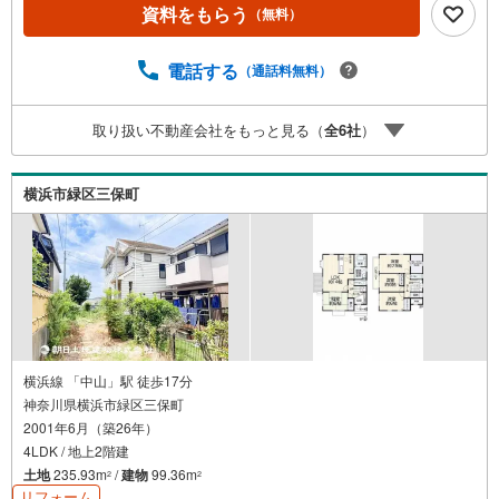
ボタンからお問い合わせください。※必ずYahoo！ JAPAN I
資料をもらう
（無料）
Dでログインしてください。※PayPayボーナスライトは出
金と譲渡はできません。有効期限は付与日から60日です。
ーーーーーーーーーーーーーーーーーーーーーーーーーー
電話する
（通話料無料）
紹介金融機関/都市銀行利率/年利 0.95％（変動金利）※上記
金利は 2026年8月時点 のものであり、実際の適用金利は融
取り扱い不動産会社をもっと見る（
全
6
社
）
資実行時のものとなります。金利情勢により表記の返済額
と異なる場合があります。ーーーーーーーーーーーーーー
ーーーーーーーーーーー
横浜市緑区三保町
横浜線 「中山」駅 徒歩17分
神奈川県横浜市緑区三保町
2001年6月（築26年）
4LDK / 地上2階建
土地
235.93m
/
建物
99.36m
2
2
リフォーム