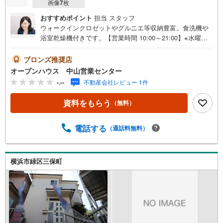
画像
7
枚
おすすめポイント
担当 スタッフ
ウォークインクロゼットやグルニエ等収納豊富。食洗機や
浴室乾燥機付きです。【営業時間 10:00～21:00】※水曜定
休上記時間はお電話が繋がりやすくなっております。ぜひ
お気軽にご連絡ください！現地を見学される場合は「室
ブロンズ推奨店
内・現地を見学する（無料）」ボタンよりご希望の日時を
オープンハウス 中山営業センター
ご記入いただけますとスムーズにご案内が可能です。◎現
-.--
不動産会社レビュー 1件
地のご案内について・平日や夜遅い時間帯もご案内が可
能 ※定休日を除く・経験豊富なスタッフが物件詳細を丁寧
資料をもらう
（無料）
にご説明いたします。・車でご自宅や最寄り駅等、ご指定
の場所まで送迎します。・チャイルドシートのご用意ござ
います。◎個別FP相談会 無料物件のご紹介だけでなく住
電話する
（通話料無料）
宅ローン・資金のご相談、まずは家探しについて話を聞き
たいという方も大歓迎です！年間8000棟以上の限定物件を
発表しているオープンハウスだから出会える物件が多数ご
横浜市緑区三保町
ざいます。ぜひお気軽にご連絡・ご相談ください！※限定物
件:当社のみ、もしくは当社を含めた数社でのみご紹介可能
なオープンハウス・ディベロップメントの物件