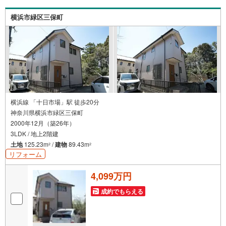
に感謝してこれからも楽しく素敵なお家探しをお約束しま
す。お家探しを始めてみようと思われたらまずは、お気軽
横浜市緑区三保町
に東宝ハウス町田に相談してみませんか？スタッフ一同お
客様のお問合せをお待ちしております。
横浜線 「十日市場」駅 徒歩20分
神奈川県横浜市緑区三保町
2000年12月（築26年）
3LDK / 地上2階建
土地
125.23m
/
建物
89.43m
2
2
リフォーム
4,099万円
成約でもらえる