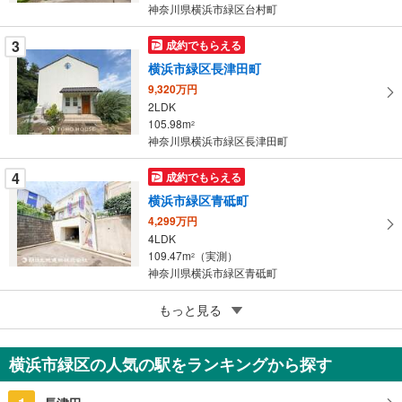
神奈川県横浜市緑区台村町
ー
ジ
3
成約でもらえる
に
横浜市緑区長津田町
保
9,320万円
存
2LDK
す
105.98m
2
る
神奈川県横浜市緑区長津田町
4
成約でもらえる
横浜市緑区青砥町
4,299万円
4LDK
109.47m
（実測）
2
神奈川県横浜市緑区青砥町
5
横浜市緑区中山6丁目
もっと見る
1,980万円
3LDK
横浜市緑区の人気の駅をランキングから探す
62.36m
2
神奈川県横浜市緑区中山6丁目