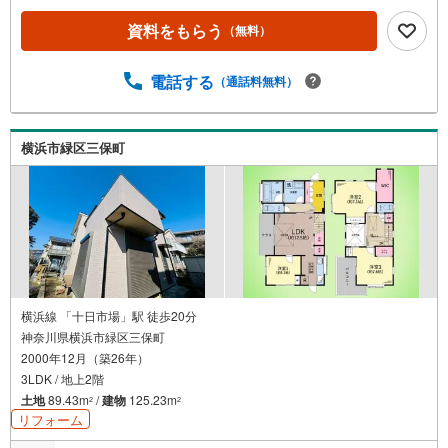
合言葉に全13店舗でその地域No.1を目指しております。広
資料をもらう
（無料）
告掲載していない物件も多数ございます。色々廻ったけど
良い物件が無いなぁ・・頭金無くても平気・・？お家の買
替えってどうするの・・？etc.まずは何でもお気軽にご相
電話する
（通話料無料）
談ください！有資格者が丁寧にご説明させていただきま
す！お問い合わせをお待ちしております!!
横浜市緑区三保町
横浜線 「十日市場」駅 徒歩20分
神奈川県横浜市緑区三保町
2000年12月（築26年）
3LDK / 地上2階
土地
89.43m
/
建物
125.23m
2
2
リフォーム