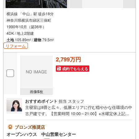
横浜線 「中山」駅 徒歩18分
神奈川県横浜市緑区三保町
1990年10月（築36年）
4DK / 地上2階建
土地
105.89m
/
建物
79.5m
2
2
リフォーム
2,799万円
成約でもらえる
画像
5
枚
おすすめポイント
担当 スタッフ
主寝室は8畳と広々。低層エリアに佇む穏やかな住環境の中
古戸建です。【営業時間 10:00～21:00】※水曜定休上記時
間はお電話が繋がりやすくなっております。ぜひお気軽に
ご連絡ください！現地を見学される場合は「室内・現地を
ブロンズ推奨店
見学する（無料）」ボタンよりご希望の日時をご記入いた
オープンハウス 中山営業センター
だけますとスムーズにご案内が可能です。◎現地のご案内