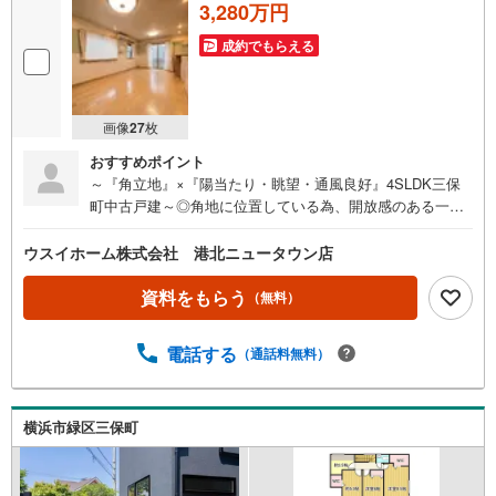
3,280万円
成約でもらえる
画像
27
枚
おすすめポイント
～『角立地』×『陽当たり・眺望・通風良好』4SLDK三保
町中古戸建～◎角地に位置している為、開放感のある一戸
建です！◎南向きにつき陽当たり・眺望・通風良好！◎閑
静な街並みの為、静かで落ち着きのある生活が可能。◎各
ウスイホーム株式会社 港北ニュータウン店
部屋広さの確保ができており、収納力も兼ね備えていま
す。◎カースペース2台分有り（サイズは現地にてご確認く
資料をもらう
（無料）
ださい） ◎お子様・ペットとの時間や、ガーデニングも楽
しめる庭付きの戸建
電話する
（通話料無料）
横浜市緑区三保町