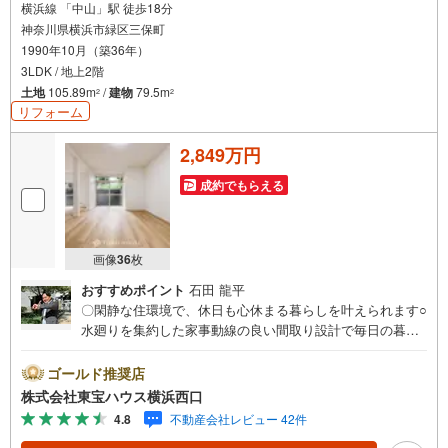
横浜線 「中山」駅 徒歩18分
神奈川県横浜市緑区三保町
1990年10月（築36年）
3LDK / 地上2階
土地
105.89m
/
建物
79.5m
2
2
リフォーム
2,849万円
成約でもらえる
画像
36
枚
おすすめポイント
石田 龍平
〇閑静な住環境で、休日も心休まる暮らしを叶えられます○
水廻りを集約した家事動線の良い間取り設計で毎日の暮ら
しを快適に○家族で過ごす時間も、個人の時間も大切にでき
る間取りです。ーーーーYahoo！ 不動産キャンペーン対象
ゴールド推奨店
店舗ーーーー当店で物件を成約するとPayPayボーナスライ
株式会社東宝ハウス横浜西口
トがもらえる「Yahoo！ 不動産 物件ご成約キャンペーン」
4.8
不動産会社レビュー 42件
の対象になります。「資料をもらう」「見学予約をする」