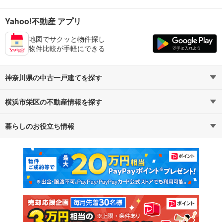
Yahoo!不動産 アプリ
地図でサクッと物件探し
物件比較が手軽にできる
神奈川県の中古一戸建てを探す
横浜市栄区の不動産情報を探す
路線・駅から探す
地域から探す
暮らしのお役立ち情報
不動産・住宅
賃貸住宅
通勤・通学時間から探す
地図から探す
マンションカタログ
教えて！住まいの先生
新築マンション
中古マンション
新築一戸建て
中古一戸建て
注文住宅
土地