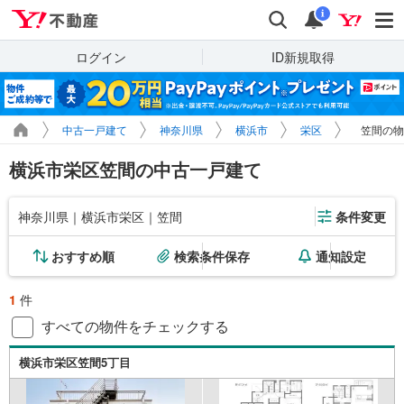
Yahoo!不動産
検索
通知
i
ログイン
ID新規取得
中古一戸建て
神奈川県
横浜市
栄区
笠間の物
横浜市栄区笠間の中古一戸建て
神奈川県｜横浜市栄区｜笠間
条件変更
おすすめ順
検索条件保存
通知設定
1
件
すべての物件をチェックする
横浜市栄区笠間5丁目