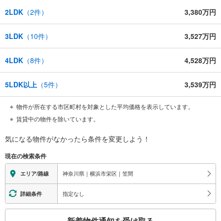
2LDK
（
2
件）
3,380万円
3LDK
（
10
件）
3,527万円
4LDK
（
8
件）
4,528万円
5LDK以上
（
5
件）
3,539万円
物件が所在する市区町村を対象とした平均価格を表示しています。
賃貸中の物件を除いています。
気になる物件がなかったら
条件を変更しよう！
現在の検索条件
神奈川県｜横浜市栄区｜笠間
エリア/路線
指定なし
詳細条件
こ
新着物件通知を受け取る