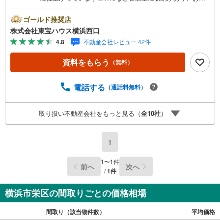
屋を広くお使いいただけます〇大型商業施設が揃う「上大
岡」駅を最寄り駅に！ーーーーYahoo！ 不動産キャンペー
ゴールド推奨店
ン対象店舗ーーーー当店で物件を成約するとPayPayボーナ
株式会社東宝ハウス横浜西口
スライトがもらえる「Yahoo！ 不動産 物件ご成約キャンペ
4.8
不動産会社レビュー 42件
ーン」の対象になります。「資料をもらう」「見学予約を
する」ボタンからお問い合わせください。※必ずYahoo！ J
資料をもらう
（無料）
APAN IDでログインしてください。※PayPayボーナスライ
トは出金と譲渡はできません。有効期限は付与日から60日
です。ーーーーーーーーーーーーーーーーーーーーーーー
電話する
（通話料無料）
ーーー紹介金融機関/都市銀行利率/年利 0.95％（変動金
利）※上記金利は 2026年8月時点 のものであり、実際の適
取り扱い不動産会社をもっと見る（
全
10
社
）
用金利は融資実行時のものとなります。金利情勢により表
記の返済額と異なる場合があります。ーーーーーーーーー
ーーーーーーーーーーーーーーーー
1
1
〜
1
件
前へ
次へ
/
1
件
横浜市栄区の間取りごとの価格相場
間取り（該当物件数）
平均価格