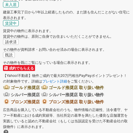
未入居
建築工事完了日から1年以上経過したものの、まだ誰も住んだことがない住宅に
表示されます。
賃貸中
賃貸中の物件に表示されます。
賃貸中の物件は、原則ご自身でお住まいいただくことができません。
請求済
その物件が資料請求・お問い合わせ済みの場合に表示されます。
既読
その物件を既にご覧になっている場合に表示されます。
成約でもらえる
【Yahoo!不動産】物件ご成約で最大20万円相当PayPayポイントプレゼント！
の対象物件です。詳細は
プレゼント詳細
をご覧ください。
ゴールド推奨店
ゴールド推奨店 取り扱い物件
シルバー推奨店
シルバー推奨店 取り扱い物件
ブロンズ推奨店
ブロンズ推奨店 取り扱い物件
広告商品を購入している不動産会社のうち、物件情報の正確性、法令遵守、ヤ
フー不動産における成約実績等、当社所定の基準を満たした優良な店舗運営を
実践していると認めた不動産会社（もしくは当該認定を受けた不動産会社の取
扱物件）に表示されます。