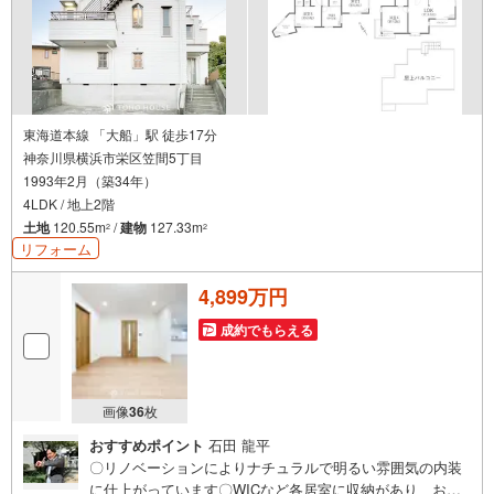
東海道本線 「大船」駅 徒歩17分
神奈川県横浜市栄区笠間5丁目
1993年2月（築34年）
4LDK / 地上2階
土地
120.55m
/
建物
127.33m
2
2
リフォーム
4,899万円
成約でもらえる
画像
36
枚
おすすめポイント
石田 龍平
〇リノベーションによりナチュラルで明るい雰囲気の内装
に仕上がっています〇WICなど各居室に収納があり、お部