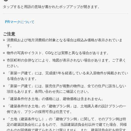
タップすると用語の意味が書かれたポップアップが開きます。
PRマークについて
ご注意
消費税および地方消費税の対象となる場合は税込み価格が表示されていま
す。
物件の写真やイラスト、CGなどは実際と異なる場合があります。
市区町村の合併などにより、地図が表示されない場合があります。ご了承く
ださい。
「新築一戸建て」には、完成後1年を経過している未入居物件が掲載されてい
る場合があります。
「新築一戸建て」には、販売住戸が複数の物件は、全ての住戸に該当しない
項目もあります。各問い合わせ先にご確認ください。
「建築条件付き土地」の価格には、建物価格は含まれません。
「建築条件付き土地」の「建物プラン例」は、土地購入者の設計プランの一
例であり、プランの採用可否は任意です。
「土地（建築条件なし）」の「建物プラン例」に関して、そのプラン例は特
定の建築請負会社によるもので、 当該建築請負会社以外で建てた場合、同様
のものが同価格で建てられるとは限りません。また、建築請負会社を特定す