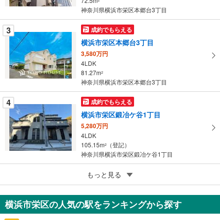
72.5m
2
神奈川県横浜市栄区本郷台3丁目
ジ
に
3
成約でもらえる
保
横浜市栄区本郷台3丁目
存
す
3,580万円
4LDK
る
81.27m
2
神奈川県横浜市栄区本郷台3丁目
4
成約でもらえる
横浜市栄区鍛冶ケ谷1丁目
5,280万円
4LDK
105.15m
（登記）
2
神奈川県横浜市栄区鍛冶ケ谷1丁目
5
もっと見る
成約でもらえる
横浜市栄区上之町
4,980万円
横浜市栄区の人気の駅をランキングから探す
3LDK
107.65m
（登記）
2