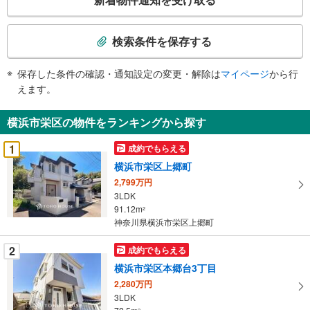
の
検
索
検索条件を保存する
条
件
保存した条件の確認・通知設定の変更・解除は
マイページ
から行
で
えます。
通
知
横浜市栄区の物件をランキングから探す
を
受
1
成約でもらえる
け
横浜市栄区上郷町
取
2,799万円
る
3LDK
・
91.12m
2
条
神奈川県横浜市栄区上郷町
件
を
2
成約でもらえる
マ
横浜市栄区本郷台3丁目
イ
2,280万円
ペ
3LDK
ー