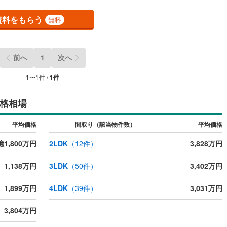
開成町
(
3
)
足柄下郡箱根町
(
2
)
資料をもらう
無料
湯河原町
(
28
)
愛甲郡愛川町
(
37
)
ッチン
（
0
）
対面キッチン
（
1
）
前へ
1
次へ
契約、入居関連など
1
〜
1
件 /
1
件
能
（
0
）
格相場
平均価格
間取り（該当物件数）
平均価格
機あり
（
1
）
億1,800万円
2LDK
（
12
件）
3,828万円
1,138万円
3LDK
（
50
件）
3,402万円
インクローゼット
床下収納
（
1
）
1,899万円
4LDK
（
39
件）
3,031万円
3,804万円
庭