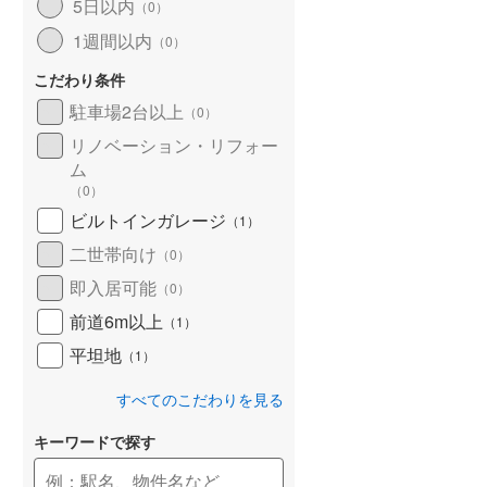
5日以内
（
0
）
1週間以内
（
0
）
こだわり条件
駐車場2台以上
（
0
）
リノベーション・リフォー
ム
（
0
）
ビルトインガレージ
（
1
）
二世帯向け
（
0
）
即入居可能
（
0
）
前道6m以上
（
1
）
平坦地
（
1
）
すべてのこだわりを見る
キーワードで探す