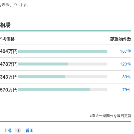
を表示しています。
ッキあり
（
0
）
施工・品質・工法関連
相場
震、制震構造
住宅性能評価付き
（
0
）
平均価格
該当物件数
,424万円
167件
応
,478万円
120件
ン内見(相談)可
（
0
）
IT重説可
（
0
）
,343万円
89件
ン対応とは？
,570万円
79件
※直近一週間分を毎日更新
上溝
番田