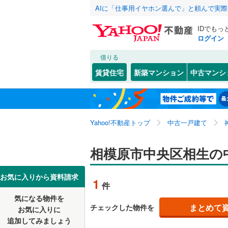
AIに「仕事用イヤホン選んで」と頼んで実
IDでもっ
ログイン
借りる
北海道
JR
北海道
湘南新宿
こだわり条件
リフォーム、
賃貸住宅
新築マンション
中古マンシ
(
0
)
リノベー
川崎市
川崎区
相生
(
1
(
)
3
東北
青森
南武線
(
0
)
（
0
）
高津区
鹿沼台
(
(
2
1
根岸線
(
0
)
関東
東京
Yahoo!不動産トップ
中古一戸建て
設備
麻生区
共和
(
2
(
)
5
中央本線（
すすきの
床暖房
（
信越・北陸
新潟
相模原市中央区相生の
御殿場線
(
横浜市
鶴見区
(
4
田名
駐車場2
(
21
)
中区
(
32
)
東海
愛知
お気に入りから資料請求
地下鉄
横浜市営
1
件
千代田
ＴＶモニ
(
4
磯子区
(
3
気になる物件を
（
1
）
近畿
大阪
光が丘
(
2
私鉄・その他
京王相模
まとめて
チェックした物件を
お気に入りに
戸塚区
(
6
追加してみましょう
間取り、居室
淵野辺
(
3
小田急多