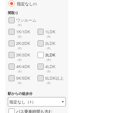
指定なし
(
1
)
間取り
ワンルーム
（
0
）
長期優良住宅
（
0
）
1K/1DK
1LDK
（
0
）
（
0
）
2K/2DK
2LDK
（
0
）
（
0
）
3K/3DK
3LDK
（
0
）
（
1
）
4K/4DK
4LDK
詳しく見る
（
0
）
（
0
）
5K/5DK
5LDK以上
（
0
）
（
0
）
駅からの徒歩分
指定なし
（
1
）
バス乗車時間も含む