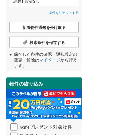
条件
指定なし
栄区
(
25
)
弥栄
(
1
)
間取り変更可能
こどもの国線
(
0
)
（
0
）
条件をリセットする
都筑区
(
35
)
横山
京急大師線
(
2
)
(
0
)
3階建て以上
（
0
）
こ
新着物件通知を受け取る
の
南区
(
90
)
相模鉄道本線
(
0
)
宮崎
鹿児島
沖縄
検
索
検索条件を保存する
横浜シーサイドライン
(
0
)
鎌倉市
(
53
)
条
件
保存した条件の確認・通知設定の
湘南モノレール江の島線
(
0
)
茅ヶ崎市
(
101
)
で
小学校まで1km以内
（
0
）
変更・解除は
マイページ
から行え
通
する
る
条件をリセットする
条件をリセットする
条件をリセットする
条件をリセットする
条件をリセットする
条件をリセットする
伊豆箱根鉄道大雄山線
(
0
)
ます。
秦野市
(
59
)
知
を
伊勢原市
(
44
)
受
物件の絞り込み
南道路
（
0
）
け
南足柄市
(
15
)
取
る
高座郡寒川町
(
19
)
・
条
足柄上郡中井町
(
1
)
件
を
成約プレゼント対象物件
足柄上郡山北町
(
2
)
マ
イ