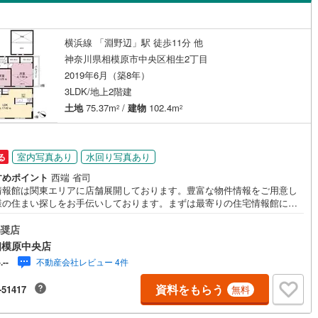
島根
岡山
広島
山口
瀬谷区
(
43
)
)
宮下本町
(
2
)
都市線
（
0
）
(
0
)
バリアフリー住宅
東急目黒線
(
0
)
（
0
）
青葉区
(
80
)
香川
愛媛
高知
横浜線 「淵野辺」駅 徒歩11分 他
浜線
(
0
)
陽光台
京急本線
(
4
(
)
0
)
け
（
0
）
平屋・1階建て
（
0
）
保存した条件を見る
神奈川県相模原市中央区相生2丁目
中央区
(
140
)
線
(
0
)
京急久里浜線
(
0
)
2019年6月（築8年）
)
ルーム（納戸）
（
0
）
佐賀
長崎
熊本
大分
3LDK/地上2階建
いずみ野線
(
0
)
相模鉄道新横浜線
(
0
)
土地
75.37m
/
建物
102.4m
(
52
)
平塚市
(
129
)
2
2
鉄道みなとみらい線
(
0
)
江ノ島電鉄
(
0
)
24
)
小田原市
(
75
)
駅が始発駅
（
0
）
海まで2km以内
（
0
）
この条件で検索する
この条件で検索する
この条件で検索する
この条件で検索する
この条件で検索する
この条件で検索する
市区町村以下を選択
市区町村を選択す
駅を選択する
鉄道
(
0
)
箱根登山ケーブルカー
(
0
)
室内写真あり
水回り写真あり
る
0
)
三浦市
(
8
)
建ち方、日当たり
すめポイント
西端 省司
情報館は関東エリアに店舗展開しております。豊富な物件情報をご用意し
30
)
大和市
(
67
)
様の住まい探しをお手伝いしております。まずは最寄りの住宅情報館にお
以上
（
1
）
角地
（
1
）
にご相談ください。住宅ローン相談会も同時開催中無理のない住宅ローン
(
49
)
座間市
(
52
)
算やご購入の際にかかる諸費用の概算も行っております。しっかりとした
奨店
1
）
計画のアドバイスをさせて頂きますので、お気軽にご相談ください。
6
)
三浦郡葉山町
(
13
)
相模原中央店
不動産会社レビュー 4件
-.--
町
(
19
)
中郡二宮町
(
12
)
資料をもらう
-51417
無料
ダイニング15畳以上
大井町
(
4
)
足柄上郡松田町
(
1
)