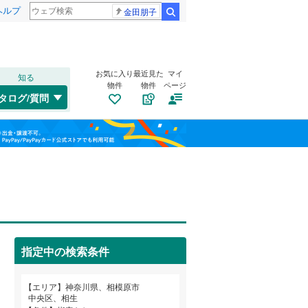
ヘルプ
金田朋子
検索
お気に入り
最近見た
マイ
知る
物件
物件
ページ
東海道本線
(
0
)
タログ/質問
中原区
小山
(
2
(
)
29
)
福島
横浜線
(
1
)
宮前区
上矢部
(
(
51
2
)
)
相模線
(
1
)
栃木
群馬
山梨
水郷田名
(
4
)
埼京線
(
0
)
高根
トイレ２か所
(
2
)
（
1
）
西区
(
19
)
中央
太陽光発電システム
(
1
)
（
0
）
保土ケ谷区
(
46
)
指定中の検索条件
東淵野辺
(
6
)
港北区
(
52
)
和歌山
富士見
(
2
)
小田急江ノ島線
(
0
)
エリア
神奈川県、相模原市
旭区
(
97
)
中央区、相生
星が丘
(
4
)
東急大井町線
(
0
)