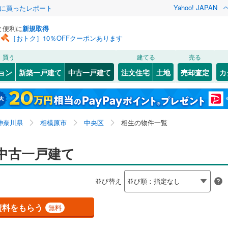
Yahoo! JAPAN
際に買ったレポート
と便利に
新規取得
［おトク］10％OFFクーポンあります
検索条件を保存しました
買う
建てる
売る
ライン（宇都宮～逗子）
湘南新宿ライン（前橋～小田原）
リノベーション
ョン
新築一戸建て
中古一戸建て
注文住宅
土地
売却査定
カ
(
0
)
この検索条件の新着物件通知は、
マイページ
から設定できます。
ション・リフォーム
築古・築30年以上
（
0
）
0
)
幸区
青葉
(
(
6
5
)
)
岩手
宮城
秋田
山形
鶴見線
(
0
)
8
)
)
多摩区
上溝
(
25
(
34
)
)
横須賀線
(
0
)
神奈川県、相模原市中央区、相生
神奈川
埼玉
千葉
茨城
神奈川県
相模原市
中央区
相生の物件一覧
6
)
下九沢
(
3
)
JR東日本）
(
0
)
京浜東北線
(
0
)
町
0
）
(
2
)
清新
オール電化
(
2
)
（
0
）
長野
富山
石川
福井
中古一戸建て
0
)
東海道新幹線
(
0
)
8
)
神奈川区
(
41
)
検索条件を保存する
台以上
（
0
）
田名塩田
ビルトインガレージ
(
1
)
（
1
）
閉じる
閉じる
お気に入りリストを見る
お気に入りリストを見る
閉じる
閉じる
南区
(
48
)
岐阜
静岡
三重
地下鉄ブルーライン
(
0
)
横浜市営地下鉄グリーンライン
(
0
)
並び替え
タ付インターホン
)
並木
防犯カメラ
(
4
)
（
0
）
マイページ
6
)
金沢区
(
22
)
兵庫
京都
滋賀
奈良
)
氷川町
(
3
)
原線
(
0
)
小田急小田原線
(
0
)
資料をもらう
無料
2
)
港南区
(
52
)
全体
)
淵野辺本町
(
16
)
摩線
(
0
)
東急東横線
(
0
)