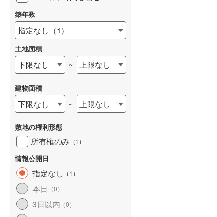
築年数
指定なし
（
1
）
土地面積
下限なし
上限なし
~
建物面積
下限なし
上限なし
~
敷地の権利形態
所有権のみ
（
1
）
情報公開日
指定なし
（
1
）
本日
（
0
）
3日以内
（
0
）