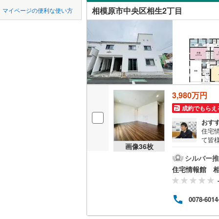
中国
鳥取
緑区
(
58
)
相模原市中央区相生2丁目
マイページの便利な使い方
緑が丘
(
2
吹き抜け
東急田園
泉区
(
43
)
四国
徳島
矢部
東急新横
(
2
)
二世帯向
相模原市
緑区
(
96
)
京急逗子
横山台
(
9
サービス
九州・沖縄
福岡
相模鉄道
神奈川県のその
横須賀市
立地
ほかの地域
横浜高速
藤沢市
(
1
3,980万円
最寄りの
0
0
0
0
0
0
箱根登山
該当物件
該当物件
該当物件
該当物件
該当物件
該当物件
件
件
件
件
件
件
成約でもらえ
逗子市
(
1
配置、向き、
おす
住宅
厚木市
(
1
て皆
前道6m
画像
36
枚
気軽
海老名市
の試
シルバー推
平坦地
（
資金
綾瀬市
(
7
住宅情報館 
LD
中郡大磯
0078-6014
リビング
足柄上郡
（
0
）