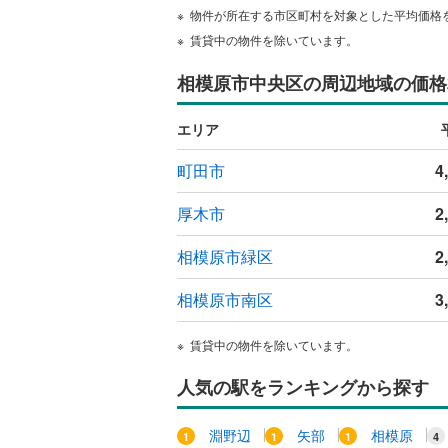
物件が所在する市区町村を対象とした平均価格
ウッドデ
賃貸中の物件を除いています。
構造・規模・
相模原市中央区の周辺地域の価格
耐震、免
エリア
（
0
）
町田市
4
オンライン対
厚木市
2
オンライ
相模原市緑区
2
オンライ
相模原市南区
3
賃貸中の物件を除いています。
人気の駅をランキングから探す
淵野辺
矢部
相模原