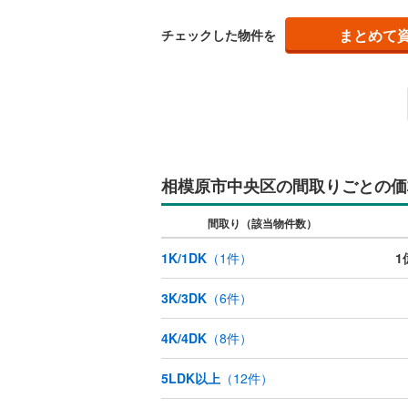
足柄上郡
まとめて
チェックした物件を
キッチン
足柄下郡
独立型キ
販売、価格、
即入居可
相模原市中央区の間取りごとの価
浴室
間取り（該当物件数）
浴室乾燥
1K/1DK
（
1
件）
1
収納
3K/3DK
（
6
件）
ウォーク
4K/4DK
（
8
件）
（
0
）
5LDK以上
（
12
件）
バルコニー、