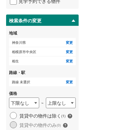
見学予約できる物件
足柄下郡真鶴町
(
6
)
ペ
ー
愛甲郡清川村
(
2
)
ジ
に
検索条件の変更
保
存
地域
す
る
神奈川県
変更
相模原市中央区
変更
相生
変更
路線・駅
路線 未選択
変更
価格
下限なし
上限なし
~
賃貸中の物件は除く
(
1
)
賃貸中の物件のみ
(
0
)