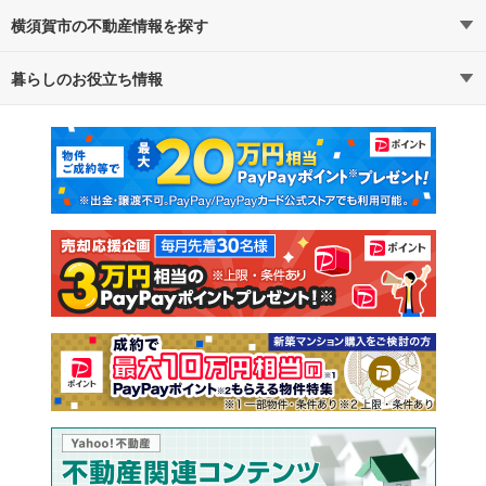
横須賀市の不動産情報を探す
路線・駅から探す
地域から探す
暮らしのお役立ち情報
不動産・住宅
賃貸住宅
通勤・通学時間から探す
地図から探す
マンションカタログ
教えて！住まいの先生
新築マンション
中古マンション
新築一戸建て
中古一戸建て
注文住宅
土地
売却査定