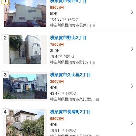
1
横須賀市長井5丁目
け
680万円
取
5DK
る
104.33m
（登記）
2
・
神奈川県横須賀市長井5丁目
条
2
横須賀市野比2丁目
件
を
750万円
3LDK
マ
78.4m
（登記）
2
イ
神奈川県横須賀市野比2丁目
ペ
ー
3
横須賀市久比里2丁目
ジ
300万円
に
4DK
保
43.47m
（登記）
2
存
神奈川県横須賀市久比里2丁目
す
る
4
横須賀市長浦町2丁目
680万円
4DK
79.91m
（登記）
2
神奈川県横須賀市長浦町2丁目