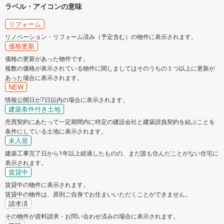
ラベル・アイコンの意味
リフォーム
リノベーション・リフォーム済み（予定含む）の物件に表示されます。
価格更新
価格の更新があった物件です。
複数の価格が表示されている物件に関しましてはそのうちの１つ以上に更新が
あった場合に表示されます。
NEW
情報公開日が7日以内の場合に表示されます。
建築条件付き土地
売買契約にあたって一定期間内に特定の建設会社と建築請負契約を結ぶことを
条件にしている土地に表示されます。
未入居
建築工事完了日から1年以上経過したものの、まだ誰も住んだことがない住宅に
表示されます。
賃貸中
賃貸中の物件に表示されます。
賃貸中の物件は、原則ご自身でお住まいいただくことができません。
請求済
その物件が資料請求・お問い合わせ済みの場合に表示されます。