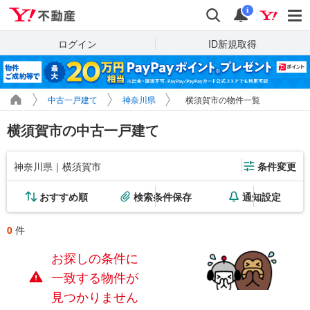
Yahoo!不動産
検索
通知
i
ログイン
ID新規取得
中古一戸建て
神奈川県
横須賀市の物件一覧
横須賀市の中古一戸建て
神奈川県｜横須賀市
条件変更
おすすめ順
検索条件保存
通知設定
0
件
お探しの条件に
一致する物件が
見つかりません