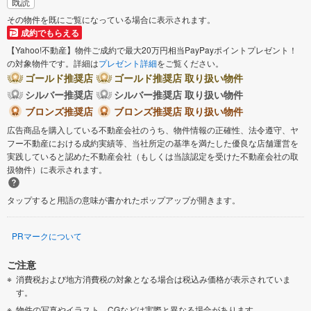
既読
その物件を既にご覧になっている場合に表示されます。
成約でもらえる
【Yahoo!不動産】物件ご成約で最大20万円相当PayPayポイントプレゼント！
の対象物件です。詳細は
プレゼント詳細
をご覧ください。
ゴールド推奨店
ゴールド推奨店 取り扱い物件
シルバー推奨店
シルバー推奨店 取り扱い物件
ブロンズ推奨店
ブロンズ推奨店 取り扱い物件
広告商品を購入している不動産会社のうち、物件情報の正確性、法令遵守、ヤ
フー不動産における成約実績等、当社所定の基準を満たした優良な店舗運営を
実践していると認めた不動産会社（もしくは当該認定を受けた不動産会社の取
扱物件）に表示されます。
タップすると用語の意味が書かれたポップアップが開きます。
PRマークについて
ご注意
消費税および地方消費税の対象となる場合は税込み価格が表示されていま
す。
物件の写真やイラスト、CGなどは実際と異なる場合があります。