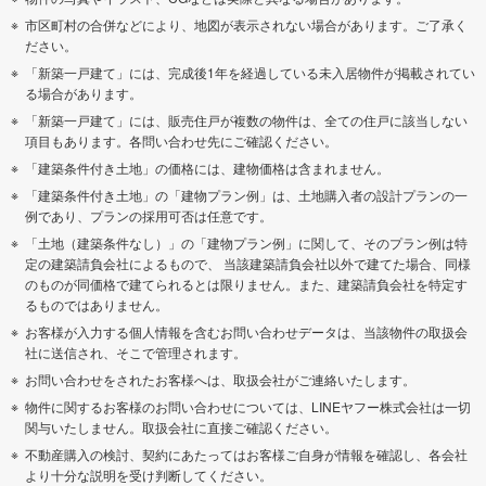
市区町村の合併などにより、地図が表示されない場合があります。ご了承く
ださい。
「新築一戸建て」には、完成後1年を経過している未入居物件が掲載されてい
る場合があります。
「新築一戸建て」には、販売住戸が複数の物件は、全ての住戸に該当しない
項目もあります。各問い合わせ先にご確認ください。
「建築条件付き土地」の価格には、建物価格は含まれません。
「建築条件付き土地」の「建物プラン例」は、土地購入者の設計プランの一
例であり、プランの採用可否は任意です。
「土地（建築条件なし）」の「建物プラン例」に関して、そのプラン例は特
定の建築請負会社によるもので、 当該建築請負会社以外で建てた場合、同様
のものが同価格で建てられるとは限りません。また、建築請負会社を特定す
るものではありません。
お客様が入力する個人情報を含むお問い合わせデータは、当該物件の取扱会
社に送信され、そこで管理されます。
お問い合わせをされたお客様へは、取扱会社がご連絡いたします。
物件に関するお客様のお問い合わせについては、LINEヤフー株式会社は一切
関与いたしません。取扱会社に直接ご確認ください。
不動産購入の検討、契約にあたってはお客様ご自身が情報を確認し、各会社
より十分な説明を受け判断してください。