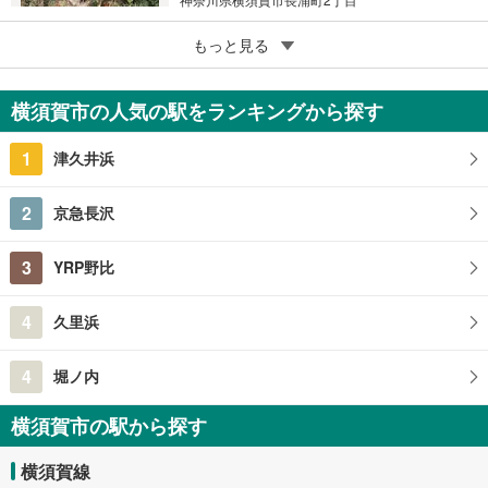
5
もっと見る
成約でもらえる
横須賀市二葉2丁目
1,480万円
横須賀市の人気の駅をランキングから探す
4DK
96.05m
（登記）
2
1
津久井浜
神奈川県横須賀市二葉2丁目
2
京急長沢
3
YRP野比
4
久里浜
4
堀ノ内
横須賀市の駅から探す
横須賀線