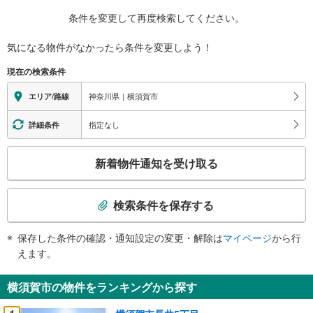
条件を変更して再度検索してください。
気になる物件がなかったら
条件を変更しよう！
現在の検索条件
神奈川県｜横須賀市
エリア/路線
指定なし
詳細条件
こ
新着物件通知を受け取る
の
検
索
検索条件を保存する
条
件
保存した条件の確認・通知設定の変更・解除は
マイページ
から行
で
えます。
通
知
横須賀市の物件をランキングから探す
を
受