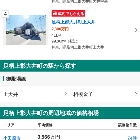
神奈川県足柄上郡大井町大井中央
4
成約でもらえる
足柄上郡大井町上大井
2,380万円
4LDK
99.36m
（登記）
2
神奈川県足柄上郡大井町上大井
足柄上郡大井町の駅から探す
御殿場線
上大井
相模金子
足柄上郡大井町の周辺地域の価格相場
エリア
平均価格
該当物件数
3,566万円
小田原市
74件