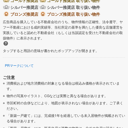
ゴールド推奨店
ゴールド推奨店 取り扱い物件
シルバー推奨店
シルバー推奨店 取り扱い物件
ブロンズ推奨店
ブロンズ推奨店 取り扱い物件
広告商品を購入している不動産会社のうち、物件情報の正確性、法令遵守、ヤ
フー不動産における成約実績等、当社所定の基準を満たした優良な店舗運営を
実践していると認めた不動産会社（もしくは当該認定を受けた不動産会社の取
扱物件）に表示されます。
タップすると用語の意味が書かれたポップアップが開きます。
PRマークについて
ご注意
消費税および地方消費税の対象となる場合は税込み価格が表示されていま
す。
物件の写真やイラスト、CGなどは実際と異なる場合があります。
市区町村の合併などにより、地図が表示されない場合があります。ご了承く
ださい。
「新築一戸建て」には、完成後1年を経過している未入居物件が掲載されてい
る場合があります。
「新築一戸建て」には、販売住戸が複数の物件は、全ての住戸に該当しない