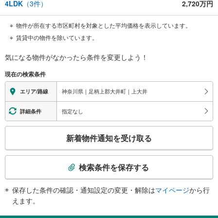
4LDK
（
3
件）
2,720万円
物件が所在する市区町村を対象とした平均価格を表示しています。
賃貸中の物件を除いています。
気になる物件がなかったら
条件を変更しよう！
現在の検索条件
神奈川県｜足柄上郡大井町｜上大井
エリア/路線
指定なし
詳細条件
こ
新着物件通知を受け取る
の
検
索
検索条件を保存する
条
件
保存した条件の確認・通知設定の変更・解除は
マイページ
から行
で
えます。
通
知