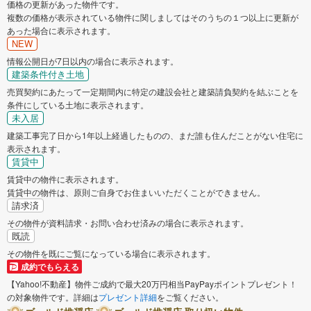
価格の更新があった物件です。
複数の価格が表示されている物件に関しましてはそのうちの１つ以上に更新が
あった場合に表示されます。
NEW
情報公開日が7日以内の場合に表示されます。
建築条件付き土地
売買契約にあたって一定期間内に特定の建設会社と建築請負契約を結ぶことを
条件にしている土地に表示されます。
未入居
建築工事完了日から1年以上経過したものの、まだ誰も住んだことがない住宅に
表示されます。
賃貸中
賃貸中の物件に表示されます。
賃貸中の物件は、原則ご自身でお住まいいただくことができません。
請求済
その物件が資料請求・お問い合わせ済みの場合に表示されます。
既読
その物件を既にご覧になっている場合に表示されます。
成約でもらえる
【Yahoo!不動産】物件ご成約で最大20万円相当PayPayポイントプレゼント！
の対象物件です。詳細は
プレゼント詳細
をご覧ください。