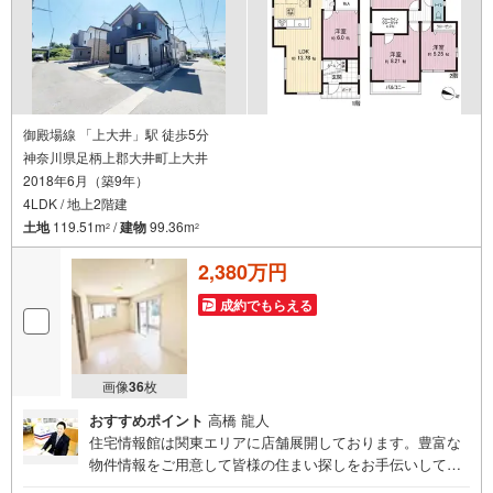
御殿場線 「上大井」駅 徒歩5分
神奈川県足柄上郡大井町上大井
2018年6月（築9年）
4LDK / 地上2階建
土地
119.51m
/
建物
99.36m
2
2
2,380万円
成約でもらえる
画像
36
枚
おすすめポイント
高橋 龍人
住宅情報館は関東エリアに店舗展開しております。豊富な
物件情報をご用意して皆様の住まい探しをお手伝いしてお
ります。まずは最寄りの住宅情報館にお気軽にご相談くだ