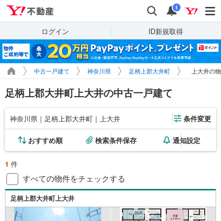
Yahoo!不動産
検索
通知
i
ログイン
ID新規取得
中古一戸建て
神奈川県
足柄上郡大井町
上大井の物
足柄上郡大井町上大井の中古一戸建て
神奈川県｜足柄上郡大井町｜上大井
条件変更
おすすめ順
検索条件保存
通知設定
1
件
すべての物件をチェックする
足柄上郡大井町上大井