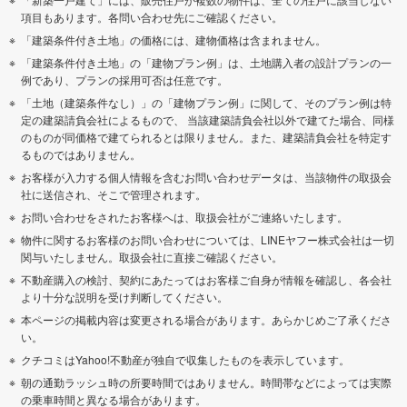
項目もあります。各問い合わせ先にご確認ください。
「建築条件付き土地」の価格には、建物価格は含まれません。
「建築条件付き土地」の「建物プラン例」は、土地購入者の設計プランの一
例であり、プランの採用可否は任意です。
「土地（建築条件なし）」の「建物プラン例」に関して、そのプラン例は特
定の建築請負会社によるもので、 当該建築請負会社以外で建てた場合、同様
のものが同価格で建てられるとは限りません。また、建築請負会社を特定す
るものではありません。
お客様が入力する個人情報を含むお問い合わせデータは、当該物件の取扱会
社に送信され、そこで管理されます。
お問い合わせをされたお客様へは、取扱会社がご連絡いたします。
物件に関するお客様のお問い合わせについては、LINEヤフー株式会社は一切
関与いたしません。取扱会社に直接ご確認ください。
不動産購入の検討、契約にあたってはお客様ご自身が情報を確認し、各会社
より十分な説明を受け判断してください。
本ページの掲載内容は変更される場合があります。あらかじめご了承くださ
い。
クチコミはYahoo!不動産が独自で収集したものを表示しています。
朝の通勤ラッシュ時の所要時間ではありません。時間帯などによっては実際
の乗車時間と異なる場合があります。