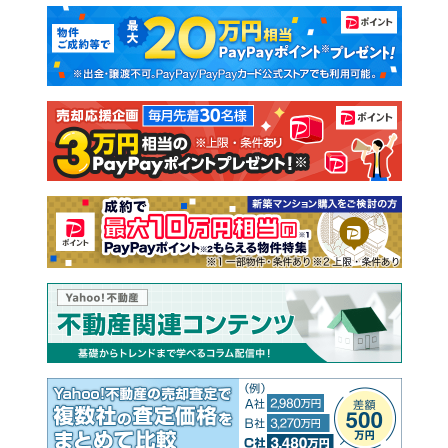
マンションカタログ
教えて！住まいの先生
新築マンション
中古マンション
新築一戸建て
中古一戸建て
注文住宅
土地
売却査定