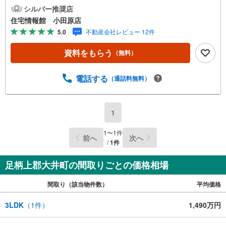
さい。住宅ローン相談会も同時開催中無理のない住宅ロー
シルバー推奨店
ンの試算やご購入の際にかかる諸費用の概算も行っており
住宅情報館 小田原店
ます。しっかりとした資金計画のアドバイスをさせて頂き
5.0
不動産会社レビュー 12件
ますので、お気軽にご相談ください。
資料をもらう
（無料）
電話する
（通話料無料）
1
1
〜
1
件
前へ
次へ
/
1
件
足柄上郡大井町の間取りごとの価格相場
間取り（該当物件数）
平均価格
3LDK
（
1
件）
1,490万円