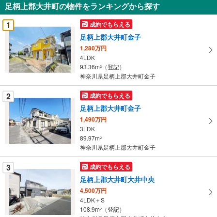
足柄上郡大井町の物件をランキングから探す
を
受
1
成約でもらえる
け
足柄上郡大井町金子
取
1,280万円
る
4LDK
・
93.36m
（登記）
2
条
神奈川県足柄上郡大井町金子
件
を
2
成約でもらえる
マ
足柄上郡大井町金子
イ
1,490万円
ペ
3LDK
ー
89.97m
2
神奈川県足柄上郡大井町金子
ジ
に
3
成約でもらえる
保
足柄上郡大井町大井中央
存
す
4,500万円
4LDK＋S
る
108.9m
（登記）
2