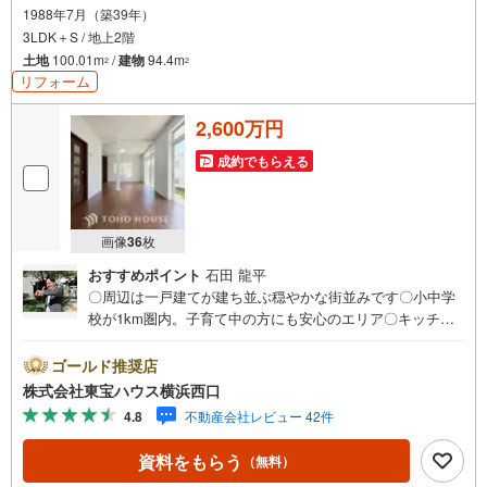
1988年7月（築39年）
3LDK＋S / 地上2階
土地
100.01m
/
建物
94.4m
2
2
リフォーム
2,600万円
成約でもらえる
画像
36
枚
おすすめポイント
石田 龍平
〇周辺は一戸建てが建ち並ぶ穏やかな街並みです〇小中学
校が1km圏内。子育て中の方にも安心のエリア〇キッチン
やお風呂等、水回りリフォーム済みですーーーーYahoo！
不動産キャンペーン対象店舗ーーーー当店で物件を成約す
ゴールド推奨店
るとPayPayボーナスライトがもらえる「Yahoo！ 不動産
株式会社東宝ハウス横浜西口
物件ご成約キャンペーン」の対象になります。「資料をも
4.8
不動産会社レビュー 42件
らう」「見学予約をする」ボタンからお問い合わせくださ
い。※必ずYahoo！ JAPAN IDでログインしてください。※P
資料をもらう
（無料）
ayPayボーナスライトは出金と譲渡はできません。有効期