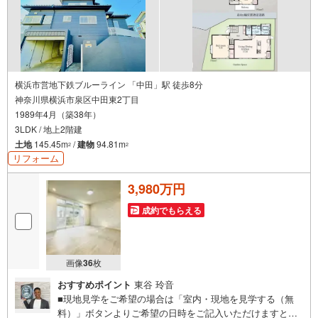
横浜市営地下鉄ブルーライン 「中田」駅 徒歩8分
神奈川県横浜市泉区中田東2丁目
1989年4月（築38年）
3LDK / 地上2階建
土地
145.45m
/
建物
94.81m
2
2
リフォーム
3,980万円
成約でもらえる
画像
36
枚
おすすめポイント
東谷 玲音
■現地見学をご希望の場合は「室内・現地を見学する（無
料）」ボタンよりご希望の日時をご記入いただけますとス