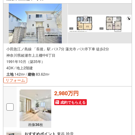
※必ずYahoo！ JAPAN IDでログインしてください。
※PayPayボーナスライトは出金と譲渡はできません。有効期限は付与日か
ら60日です。
ーーーーーーーーーーーーーーーーーーーーーーーーーー
紹介金融機関/都市銀行
利率/年利 0.95％（変動金利）
※上記金利は 2026年8月時点 のものであり、実際の適用金利は融資実行時
のものとなります。金利情勢により表記の返済額と異なる場合がありま
す。
ーーーーーーーーーーーーーーーーーーーーーーーーー
小田急江ノ島線 「長後」駅 バス7分 蓮光寺 バス停下車 徒歩2分
神奈川県綾瀬市上土棚中6丁目
1991年10月（築35年）
4DK / 地上2階建
土地
142m
/
建物
83.62m
2
2
リフォーム
2,980万円
成約でもらえる
画像
36
枚
おすすめポイント
東谷 玲音