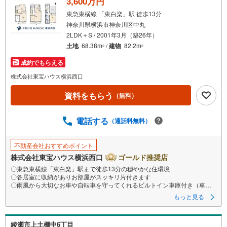
3,600万円
・
東急東横線 「東白楽」駅 徒歩13分
条
神奈川県横浜市神奈川区中丸
件
2LDK＋S / 2001年3月（築26年）
を
土地
68.38m
/
建物
82.2m
2
2
マ
成約でもらえる
イ
ペ
株式会社東宝ハウス横浜西口
ー
資料をもらう
（無料）
ジ
に
電話する
保
（通話料無料）
存
す
不動産会社おすすめポイント
る
株式会社東宝ハウス横浜西口
ゴールド推奨店
〇東急東横線「東白楽」駅まで徒歩13分の穏やかな住環境
〇各居室に収納がありお部屋がスッキリ片付きます
〇雨風から大切なお車や自転車を守ってくれるビルトイン車庫付き（車種
による）
もっと見る
ーーーーYahoo！ 不動産キャンペーン対象店舗ーーーー
当店で物件を成約するとPayPayボーナスライトがもらえる
「Yahoo！ 不動産 物件ご成約キャンペーン」の対象になります。
綾瀬市上土棚中6丁目
「資料をもらう」「見学予約をする」ボタンからお問い合わせください。