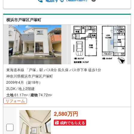
（変動金利）※上記金利は 2026年8月時点 のものであり、
実際の適用金利は融資実行時のものとなります。金利情勢
により表記の返済額と異なる場合があります。ーーーーー
横浜市戸塚区戸塚町
ーーーーーーーーーーーーーーーーーーーー
東海道本線 「戸塚」駅 バス8分 長久保 バス停下車 徒歩1分
神奈川県横浜市戸塚区戸塚町
2009年4月（築18年）
2LDK / 地上2階建
土地
61.17m
/
建物
74.72m
2
2
リフォーム
2,580万円
成約でもらえる