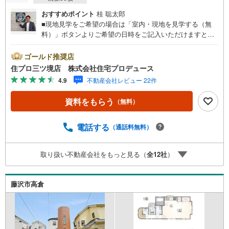
おすすめポイント
桂 聡太郎
■現地見学をご希望の場合は「室内・現地を見学する（無
料）」ボタンよりご希望の日時をご記入いただけますとス
ムーズにご案内が可能です。■ 住プロは藤沢市・綾瀬市エ
リアに強い！ 住プロは、藤沢市・綾瀬市エリアの不動産売
ゴールド推奨店
買専門会社です！最新物件情報や当社限定で販売する物件
住プロ三ツ境店 株式会社住宅プロデュース
情報も多数ございますので、お気軽にお問合せ下さい！ ----
4.9
不動産会社レビュー 22件
---------- 弊社独自の住宅ローン提案システム 弊社ではファ
イナンシャル専門スタッフによる【丁寧な資金アドバイ
資料をもらう
（無料）
ス】【ファイナンシャルプラン提案書の作成】を随時行っ
ております。意外に知らないお客様が多い【定年時の住宅
ローン残高】【住宅購入者だけが加入できる無料の生命保
電話する
（通話料無料）
険】【13年間もらえる、国からの特別ボーナス】これから
多くなる【教育費】住宅を買った後から始まる【住宅ロー
取り扱い不動産会社をもっと見る（
全
12
社
）
ン返済】65歳以上から必要になる【老後の費用負担】住宅
探しの【このタイミング】で不安な部分を明確にしていき
ませんか？？ --------------
藤沢市高倉