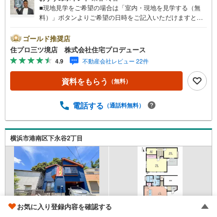
■現地見学をご希望の場合は「室内・現地を見学する（無
料）」ボタンよりご希望の日時をご記入いただけますとス
ムーズにご案内が可能です。■ 住プロは大和市・綾瀬市・
座間市エリアに強い！ 住プロは、大和市・綾瀬市・座間市
ゴールド推奨店
エリアの不動産売買専門会社です！最新物件情報や当社限
住プロ三ツ境店 株式会社住宅プロデュース
定で販売する物件情報も多数ございますので、お気軽にお
4.9
不動産会社レビュー 22件
問合せ下さい！ -------------- 弊社独自の住宅ローン提案シス
テム 弊社ではファイナンシャル専門スタッフによる【丁寧
資料をもらう
（無料）
な資金アドバイス】【ファイナンシャルプラン提案書の作
成】を随時行っております。意外に知らないお客様が多い
【定年時の住宅ローン残高】【住宅購入者だけが加入でき
電話する
（通話料無料）
る無料の生命保険】【13年間もらえる、国からの特別ボー
ナス】これから多くなる【教育費】住宅を買った後から始
まる【住宅ローン返済】65歳以上から必要になる【老後の
横浜市港南区下永谷2丁目
費用負担】住宅探しの【このタイミング】で不安な部分を
明確にしていきませんか？？ --------------
お気に入り登録内容を確認する