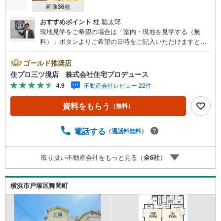
画像
36
枚
おすすめポイント
桂 聡太郎
現地見学をご希望の場合は「室内・現地を見学する（無
料）」ボタンよりご希望の日時をご記入いただけますとス
ムーズにご案内が可能です。 住プロは戸塚区・泉区・瀬谷
区・旭区・大和市に強い！ 住プロは、戸塚区・泉区・瀬谷
ゴールド推奨店
区・旭区・大和市の不動産売買専門会社です！最新物件情
住プロ三ツ境店 株式会社住宅プロデュース
報や当社限定の物件情報も多数ご用意！お気軽にお問合せ
4.9
不動産会社レビュー 22件
下さい!! -------------- 弊社独自の住宅ローン提案システム 弊
社ではファイナンシャル専門スタッフによる【丁寧な資金
資料をもらう
（無料）
アドバイス】【ファイナンシャルプラン提案書の作成】を
随時行っております。意外に知らないお客様が多い【定年
時の住宅ローン残高】【住宅購入者だけが加入できる無料
電話する
（通話料無料）
の生命保険】【13年間もらえる、国からの特別ボーナス】
これから多くなる【教育費】住宅を買った後から始まる
取り扱い不動産会社をもっと見る（
全
6
社
）
【住宅ローン返済】65歳以上から必要になる【老後の費用
負担】住宅探しの【このタイミング】で不安な部分を明確
にしていきませんか？？ --------------
横浜市戸塚区舞岡町