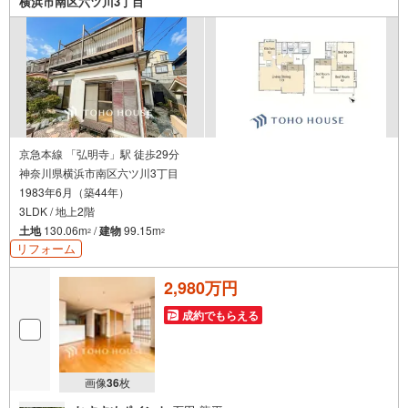
横浜市南区六ツ川3丁目
京急本線 「弘明寺」駅 徒歩29分
神奈川県横浜市南区六ツ川3丁目
1983年6月（築44年）
3LDK / 地上2階
土地
130.06m
/
建物
99.15m
2
2
リフォーム
2,980万円
成約でもらえる
画像
36
枚