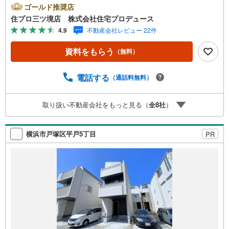
谷区・旭区・大和市に強い！ 住プロは、戸塚区・泉区・瀬
ゴールド推奨店
谷区・旭区・大和市の不動産売買専門会社です！最新物件
住プロ三ツ境店 株式会社住宅プロデュース
情報や当社限定の物件情報も多数ご用意！お気軽にお問合
4.9
不動産会社レビュー 22件
せ下さい!! -------------- 弊社独自の住宅ローン提案システム
弊社ではファイナンシャル専門スタッフによる【丁寧な資
資料をもらう
（無料）
金アドバイス】【ファイナンシャルプラン提案書の作成】
を随時行っております。意外に知らないお客様が多い【定
年時の住宅ローン残高】【住宅購入者だけが加入できる無
電話する
（通話料無料）
料の生命保険】【13年間もらえる、国からの特別ボーナ
ス】これから多くなる【教育費】住宅を買った後から始ま
取り扱い不動産会社をもっと見る（
全
8
社
）
る【住宅ローン返済】65歳以上から必要になる【老後の費
用負担】住宅探しの【このタイミング】で不安な部分を明
確にしていきませんか？？ --------------
横浜市戸塚区平戸5丁目
PR