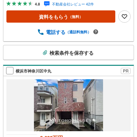
で物件を成約するとPayPayボーナスライトがもらえる「Y
4.8
不動産会社レビュー 42件
ahoo！ 不動産 物件ご成約キャンペーン」の対象になりま
す。「資料をもらう」「見学予約をする」ボタンからお問
資料をもらう
（無料）
い合わせください。※必ずYahoo！ JAPAN IDでログインし
てください。※PayPayボーナスライトは出金と譲渡はでき
ません。有効期限は付与日から60日です。ーーーーーーー
電話する
（通話料無料）
ーーーーーーーーーーーーーーーーーーー紹介金融機関/都
市銀行利率/年利 0.95％（変動金利）※上記金利は 2026年8
こ
月時点 のものであり、実際の適用金利は融資実行時のもの
検索条件を保存する
の
となります。金利情勢により表記の返済額と異なる場合が
検
あります。ーーーーーーーーーーーーーーーーーーーー
索
横浜市神奈川区中丸
PR
条
件
で
通
知
を
受
け
取
る