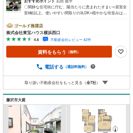
おすすめポイント
石田 龍平
〇閑静な住宅街に佇む、陽当たりに恵まれたすまい○居室全
室6帖以上、使いやすい間取りの3LDK○穏やかな街並みは子
育て家族も納得の住環境ですーーーーYahoo！ 不動産キャ
ンペーン対象店舗ーーーー当店で物件を成約するとPayPay
ゴールド推奨店
ボーナスライトがもらえる「Yahoo！ 不動産 物件ご成約キ
株式会社東宝ハウス横浜西口
ャンペーン」の対象になります。「資料をもらう」「見学
4.8
不動産会社レビュー 42件
予約をする」ボタンからお問い合わせください。※必ずYah
oo！ JAPAN IDでログインしてください。※PayPayボーナ
資料をもらう
（無料）
スライトは出金と譲渡はできません。有効期限は付与日か
ら60日です。ーーーーーーーーーーーーーーーーーーーー
ーーーーーー紹介金融機関/都市銀行利率/年利 0.95％（変
電話する
（通話料無料）
動金利）※上記金利は 2026年8月時点 のものであり、実際
の適用金利は融資実行時のものとなります。金利情勢によ
取り扱い不動産会社をもっと見る（
全
7
社
）
り表記の返済額と異なる場合があります。ーーーーーーー
ーーーーーーーーーーーーーーーーーー
藤沢市大庭