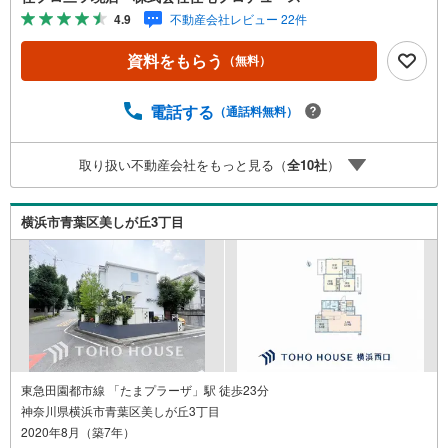
情報も多数ございますので、お気軽にお問合せ下さい！ ----
4.9
不動産会社レビュー 22件
---------- 弊社独自の住宅ローン提案システム 弊社ではファ
イナンシャル専門スタッフによる【丁寧な資金アドバイ
資料をもらう
（無料）
ス】【ファイナンシャルプラン提案書の作成】を随時行っ
ております。意外に知らないお客様が多い【定年時の住宅
ローン残高】【住宅購入者だけが加入できる無料の生命保
電話する
（通話料無料）
険】【13年間もらえる、国からの特別ボーナス】これから
多くなる【教育費】住宅を買った後から始まる【住宅ロー
取り扱い不動産会社をもっと見る（
全
10
社
）
ン返済】65歳以上から必要になる【老後の費用負担】住宅
探しの【このタイミング】で不安な部分を明確にしていき
ませんか？？ --------------
横浜市青葉区美しが丘3丁目
東急田園都市線 「たまプラーザ」駅 徒歩23分
神奈川県横浜市青葉区美しが丘3丁目
2020年8月（築7年）