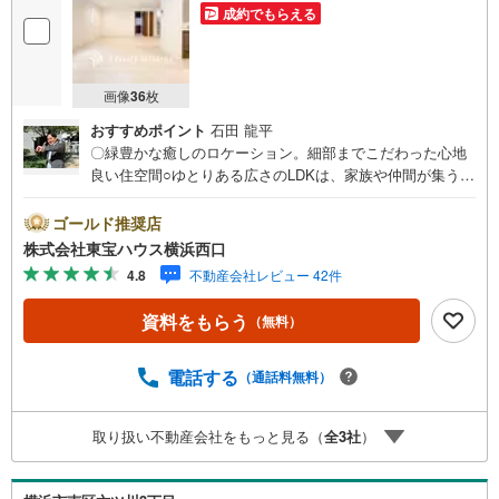
成約でもらえる
画像
36
枚
おすすめポイント
石田 龍平
〇緑豊かな癒しのロケーション。細部までこだわった心地
良い住空間○ゆとりある広さのLDKは、家族や仲間が集う憩
いの場所です○子ども部屋やワークスペースを確保しやす
い、4LDKの間取りーーーーYahoo！ 不動産キャンペーン対
ゴールド推奨店
象店舗ーーーー当店で物件を成約するとPayPayボーナスラ
株式会社東宝ハウス横浜西口
イトがもらえる「Yahoo！ 不動産 物件ご成約キャンペー
4.8
不動産会社レビュー 42件
ン」の対象になります。「資料をもらう」「見学予約をす
る」ボタンからお問い合わせください。※必ずYahoo！ JAP
資料をもらう
（無料）
AN IDでログインしてください。※PayPayボーナスライト
は出金と譲渡はできません。有効期限は付与日から60日で
す。ーーーーーーーーーーーーーーーーーーーーーーーー
電話する
（通話料無料）
ーー紹介金融機関/都市銀行利率/年利 0.95％（変動金利）※
上記金利は 2026年8月時点 のものであり、実際の適用金利
取り扱い不動産会社をもっと見る（
全
3
社
）
は融資実行時のものとなります。金利情勢により表記の返
済額と異なる場合があります。ーーーーーーーーーーーー
ーーーーーーーーーーーーー