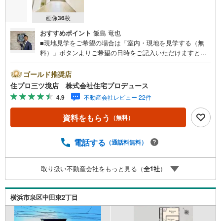
画像
36
枚
おすすめポイント
飯島 竜也
■現地見学をご希望の場合は「室内・現地を見学する（無
料）」ボタンよりご希望の日時をご記入いただけますとス
ムーズにご案内が可能です。■ 住プロは、瀬谷区・旭区・
泉区・戸塚区・保土ケ谷区・大和市の不動産売買専門会社
ゴールド推奨店
です！ 最新物件情報や当社限定の物件情報も多数ご用意！
住プロ三ツ境店 株式会社住宅プロデュース
お気軽にお問合せ下さい!! -------------- 弊社独自の住宅ローン
4.9
不動産会社レビュー 22件
提案システム 弊社ではファイナンシャル専門スタッフによ
る【丁寧な資金アドバイス】【ファイナンシャルプラン提
資料をもらう
（無料）
案書の作成】を随時行っております。意外に知らないお客
様が多い【定年時の住宅ローン残高】【住宅購入者だけが
加入できる無料の生命保険】【13年間もらえる、国からの
電話する
（通話料無料）
特別ボーナス】これから多くなる【教育費】住宅を買った
後から始まる【住宅ローン返済】65歳以上から必要になる
取り扱い不動産会社をもっと見る（
全
1
社
）
【老後の費用負担】住宅探しの【このタイミング】で不安
な部分を明確にしていきませんか？？ --------------
横浜市泉区中田東2丁目