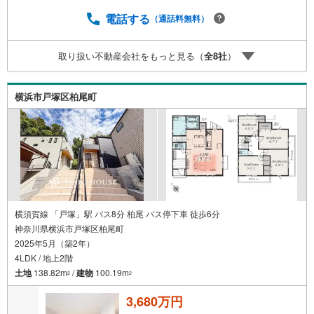
限は付与日から60日です。ーーーーーーーーーーーーーー
ーーーーーーーーーーーー紹介金融機関/都市銀行利率/年利
電話する
（通話料無料）
0.95％（変動金利）※上記金利は 2026年8月時点 のもので
あり、実際の適用金利は融資実行時のものとなります。金
取り扱い不動産会社をもっと見る（
全
8
社
）
利情勢により表記の返済額と異なる場合があります。ーー
ーーーーーーーーーーーーーーーーーーーーーーー
横浜市戸塚区柏尾町
横須賀線 「戸塚」駅 バス8分 柏尾 バス停下車 徒歩6分
神奈川県横浜市戸塚区柏尾町
2025年5月（築2年）
4LDK / 地上2階
土地
138.82m
/
建物
100.19m
2
2
3,680万円