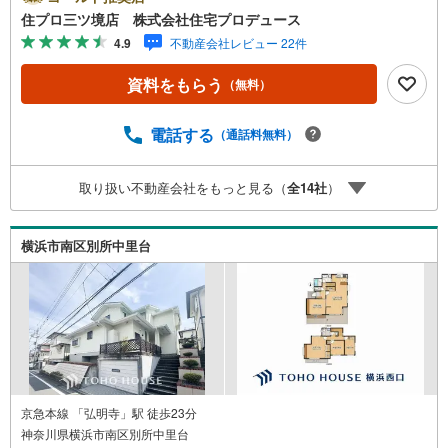
買専門会社です！最新物件情報や当社限定で販売する物件
住プロ三ツ境店 株式会社住宅プロデュース
情報も多数ございますので、お気軽にお問合せ下さい！ ----
4.9
不動産会社レビュー 22件
---------- 弊社独自の住宅ローン提案システム 弊社ではファ
イナンシャル専門スタッフによる【丁寧な資金アドバイ
資料をもらう
（無料）
ス】【ファイナンシャルプラン提案書の作成】を随時行っ
ております。意外に知らないお客様が多い【定年時の住宅
ローン残高】【住宅購入者だけが加入できる無料の生命保
電話する
（通話料無料）
険】【13年間もらえる、国からの特別ボーナス】これから
多くなる【教育費】住宅を買った後から始まる【住宅ロー
取り扱い不動産会社をもっと見る（
全
14
社
）
ン返済】65歳以上から必要になる【老後の費用負担】住宅
探しの【このタイミング】で不安な部分を明確にしていき
ませんか？？ --------------
横浜市南区別所中里台
京急本線 「弘明寺」駅 徒歩23分
神奈川県横浜市南区別所中里台