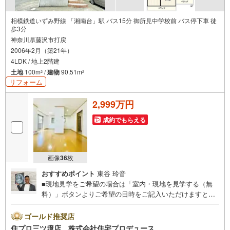
相模鉄道いずみ野線 「湘南台」駅 バス15分 御所見中学校前 バス停下車 徒
歩3分
神奈川県藤沢市打戻
2006年2月（築21年）
4LDK / 地上2階建
土地
100m
/
建物
90.51m
2
2
リフォーム
2,999万円
成約でもらえる
画像
36
枚
おすすめポイント
東谷 玲音
■現地見学をご希望の場合は「室内・現地を見学する（無
料）」ボタンよりご希望の日時をご記入いただけますとス
ムーズにご案内が可能です。■ 住プロは藤沢市・綾瀬市エ
リアに強い！ 住プロは、藤沢市・綾瀬市エリアの不動産売
ゴールド推奨店
買専門会社です！最新物件情報や当社限定で販売する物件
住プロ三ツ境店 株式会社住宅プロデュース