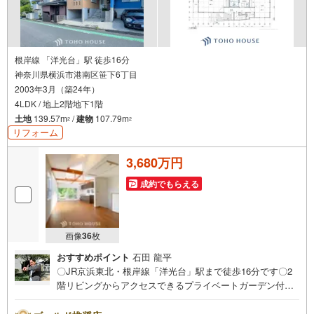
根岸線 「洋光台」駅 徒歩16分
神奈川県横浜市港南区笹下6丁目
2003年3月（築24年）
4LDK / 地上2階地下1階
土地
139.57m
/
建物
107.79m
2
2
リフォーム
3,680万円
成約でもらえる
画像
36
枚
おすすめポイント
石田 龍平
〇JR京浜東北・根岸線「洋光台」駅まで徒歩16分です〇2
階リビングからアクセスできるプライベートガーデン付き
〇リフォームで仕様や設備が一新されましたーーーーYaho
o！ 不動産キャンペーン対象店舗ーーーー当店で物件を成