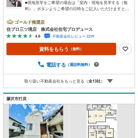
■現地見学をご希望の場合は「室内・現地を見学する（無
料）」ボタンよりご希望の日時をご記入いただけますとス
ムーズにご案内が可能です。■ 住プロは藤沢市・綾瀬市エ
リアに強い！ 住プロは、藤沢市・綾瀬市エリアの不動産売
ゴールド推奨店
買専門会社です！最新物件情報や当社限定で販売する物件
住プロ三ツ境店 株式会社住宅プロデュース
情報も多数ございますので、お気軽にお問合せ下さい！ ----
4.9
不動産会社レビュー 22件
---------- 弊社独自の住宅ローン提案システム 弊社ではファ
イナンシャル専門スタッフによる【丁寧な資金アドバイ
資料をもらう
（無料）
ス】【ファイナンシャルプラン提案書の作成】を随時行っ
ております。意外に知らないお客様が多い【定年時の住宅
ローン残高】【住宅購入者だけが加入できる無料の生命保
電話する
（通話料無料）
険】【13年間もらえる、国からの特別ボーナス】これから
多くなる【教育費】住宅を買った後から始まる【住宅ロー
取り扱い不動産会社をもっと見る（
全
13
社
）
ン返済】65歳以上から必要になる【老後の費用負担】住宅
探しの【このタイミング】で不安な部分を明確にしていき
ませんか？？ --------------
藤沢市打戻