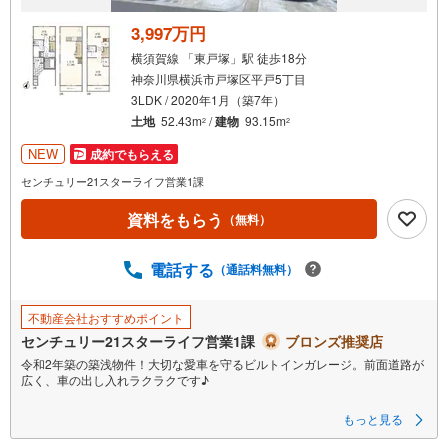
3,997万円
横須賀線 「東戸塚」駅 徒歩18分
神奈川県横浜市戸塚区平戸5丁目
3LDK / 2020年1月（築7年）
土地
52.43m
/
建物
93.15m
2
2
NEW
成約でもらえる
センチュリー21スターライフ営業1課
資料をもらう
（無料）
電話する
（通話料無料）
不動産会社おすすめポイント
センチュリー21スターライフ営業1課
ブロンズ推奨店
令和2年築の築浅物件！大切な愛車を守るビルトインガレージ。前面道路が
広く、車の出し入れラクラクです♪
横浜西口で36年。信頼と実績のセンチュリー21スターライフにお任せくだ
もっと見る
さい。
インターネット未公開やセンチュリー21ならではの物件も豊富にご用意し