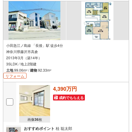
小田急江ノ島線 「長後」駅 徒歩4分
神奈川県藤沢市高倉
2013年3月（築14年）
3SLDK / 地上2階建
土地
99.06m
/
建物
92.33m
2
2
リフォーム
4,390万円
成約でもらえる
画像
36
枚
おすすめポイント
桂 聡太郎