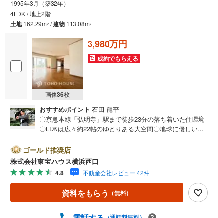
1995年3月（築32年）
4LDK / 地上2階
土地
162.29m
/
建物
113.08m
2
2
3,980万円
成約でもらえる
画像
36
枚
おすすめポイント
石田 龍平
〇京急本線「弘明寺」駅まで徒歩23分の落ち着いた住環境
〇LDKは広々約22帖のゆとりある大空間〇地球に優しいオ
ール電化住宅でエコな暮らしをーーーーYahoo！ 不動産キ
ャンペーン対象店舗ーーーー当店で物件を成約するとPayP
ゴールド推奨店
ayボーナスライトがもらえる「Yahoo！ 不動産 物件ご成約
株式会社東宝ハウス横浜西口
キャンペーン」の対象になります。「資料をもらう」「見
4.8
不動産会社レビュー 42件
学予約をする」ボタンからお問い合わせください。※必ずY
ahoo！ JAPAN IDでログインしてください。※PayPayボー
資料をもらう
（無料）
ナスライトは出金と譲渡はできません。有効期限は付与日
から60日です。ーーーーーーーーーーーーーーーーーーー
ーーーーーーー紹介金融機関/都市銀行利率/年利 0.95％
電話する
（通話料無料）