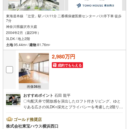
東海道本線 「辻堂」駅 バス11分 二番構保健医療センター バス停下車 徒歩
7分
神奈川県藤沢市大庭
2004年2月（築23年）
3LDK / 地上2階
土地
95.44m
/
建物
81.76m
2
2
2,980万円
成約でもらえる
画像
36
枚
おすすめポイント
石田 龍平
〇勾配天井で開放感を演出したロフト付きリビング、ゆと
りある広さの3LDK○採光とプライバシーを考慮した2階リビ
ング、南向き広々バルコニー付き○各居室5帖以上の広さ、
たっぷりと収納を確保した快適なプライベート空間ですー
ゴールド推奨店
ーーーYahoo！ 不動産キャンペーン対象店舗ーーーー当店
株式会社東宝ハウス横浜西口