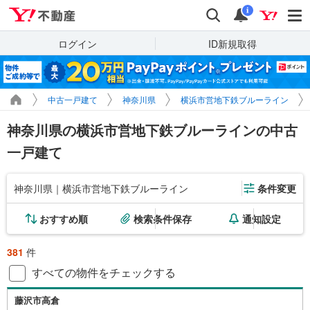
Yahoo!不動産
検索
通知
i
ログイン
ID新規取得
中古一戸建て
神奈川県
横浜市営地下鉄ブルーライン
神奈川県の横浜市営地下鉄ブルーラインの中古
一戸建て
神奈川県｜横浜市営地下鉄ブルーライン
条件変更
おすすめ順
検索条件保存
通知設定
381
件
すべての物件をチェックする
藤沢市高倉