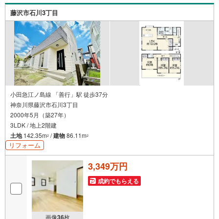
ております。
藤沢市石川3丁目
横浜駅西口より徒歩5分。お車でのご来店も可能です。
「センチュリオン獲得店舗」
全国約970店舗あるセンチュリー21のお店。その中でも、アメリカ本部が
設ける一定基準を満たした、上位4％しか受賞できない賞。それが「センチ
ュリオン」です。 弊社はそのセンチュリオンを2003年から欠かすことなく
受賞し続けております。
「住宅ローン相談会」
お客様にあった無理のない住宅ローンの試算やご購入の際に実際かかる諸
費用の概算も行っております。人生最大のお買い物になりますので、しっ
小田急江ノ島線 「善行」駅 徒歩37分
かりとした資金計画のアドバイスをさせて頂きます。
神奈川県藤沢市石川3丁目
2000年5月（築27年）
当社では来店しなくても物件の見学ができるオンライン内見を実施してい
ます。
3LDK / 地上2階建
ご希望のお客様は電話番号からお問い合わせいただき、担当営業にオンラ
土地
142.35m
/
建物
86.11m
2
2
イン内見をご希望の旨をお伝えください。
リフォーム
3,349万円
成約でもらえる
画像
36
枚