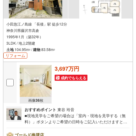
小田急江ノ島線 「長後」駅 徒歩12分
神奈川県藤沢市高倉
1995年1月（築32年）
3LDK / 地上2階建
土地
104.95m
/
建物
83.58m
2
2
リフォーム
3,697万円
成約でもらえる
画像
36
枚
おすすめポイント
東谷 玲音
■現地見学をご希望の場合は「室内・現地を見学する（無
料）」ボタンよりご希望の日時をご記入いただけますとス
ムーズにご案内が可能です。■ 住プロは藤沢市・綾瀬市エ
リアに強い！ 住プロは、藤沢市・綾瀬市エリアの不動産売
ゴールド推奨店