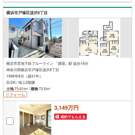
は 2026年8月時点 のものであり、実際の適用金利は融資実
行時のものとなります。金利情勢により表記の返済額と異
横浜市戸塚区汲沢6丁目
なる場合があります。ーーーーーーーーーーーーーーーー
ーーーーーーーーー
横浜市営地下鉄ブルーライン 「踊場」駅 徒歩16分
神奈川県横浜市戸塚区汲沢6丁目
1996年8月（築31年）
3LDK / 地上2階建
土地
73.61m
/
建物
73.5m
2
2
リフォーム
3,149万円
成約でもらえる