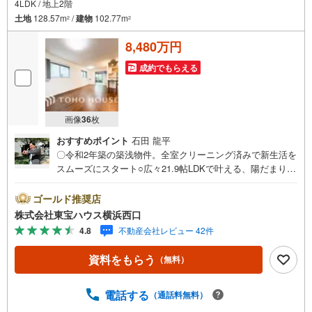
4LDK / 地上2階
土地
128.57m
/
建物
102.77m
2
2
8,480万円
成約でもらえる
画像
36
枚
おすすめポイント
石田 龍平
〇令和2年築の築浅物件。全室クリーニング済みで新生活を
スムーズにスタート○広々21.9帖LDKで叶える、陽だまりの
豊かな暮らし○WIC・SIC・床下収納など全居室収納でスッ
キリ暮らすーーーーYahoo！ 不動産キャンペーン対象店舗
ゴールド推奨店
ーーーー当店で物件を成約するとPayPayボーナスライトが
株式会社東宝ハウス横浜西口
もらえる「Yahoo！ 不動産 物件ご成約キャンペーン」の対
4.8
不動産会社レビュー 42件
象になります。「資料をもらう」「見学予約をする」ボタ
ンからお問い合わせください。※必ずYahoo！ JAPAN IDで
資料をもらう
（無料）
ログインしてください。※PayPayボーナスライトは出金と
譲渡はできません。有効期限は付与日から60日です。ーー
ーーーーーーーーーーーーーーーーーーーーーーーー紹介
電話する
（通話料無料）
金融機関/都市銀行利率/年利 0.95％（変動金利）※上記金利