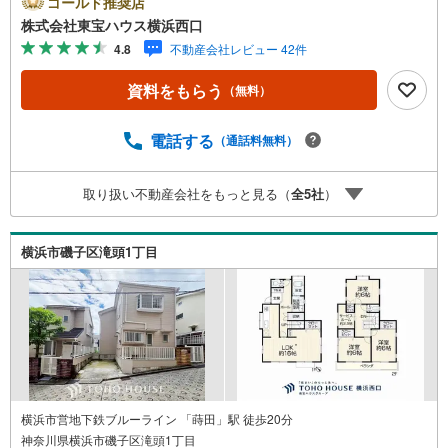
ゴールド推奨店
約するとPayPayボーナスライトがもらえる「Yahoo！ 不動
株式会社東宝ハウス横浜西口
産 物件ご成約キャンペーン」の対象になります。「資料を
4.8
不動産会社レビュー 42件
もらう」「見学予約をする」ボタンからお問い合わせくだ
さい。※必ずYahoo！ JAPAN IDでログインしてください。
資料をもらう
（無料）
※PayPayボーナスライトは出金と譲渡はできません。有効
期限は付与日から60日です。ーーーーーーーーーーーーー
ーーーーーーーーーーーーー紹介金融機関/都市銀行利率/年
電話する
（通話料無料）
利 0.95％（変動金利）※上記金利は 2026年8月時点 のもの
であり、実際の適用金利は融資実行時のものとなります。
取り扱い不動産会社をもっと見る（
全
5
社
）
金利情勢により表記の返済額と異なる場合があります。ー
ーーーーーーーーーーーーーーーーーーーーーーーー
横浜市磯子区滝頭1丁目
横浜市営地下鉄ブルーライン 「蒔田」駅 徒歩20分
神奈川県横浜市磯子区滝頭1丁目