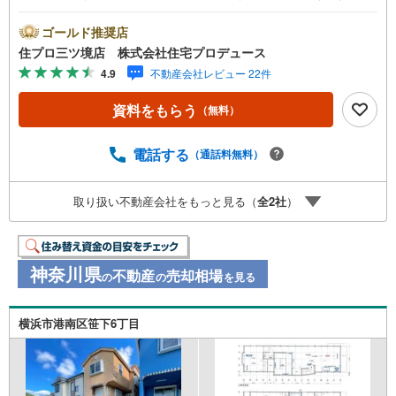
ムーズにご案内が可能です。■ 住プロは泉区・瀬谷区・旭
区・戸塚区・大和市に強い！ 住プロは、泉区・瀬谷区・旭
ゴールド推奨店
区・戸塚区・大和市の不動産売買専門会社です！最新物件
住プロ三ツ境店 株式会社住宅プロデュース
情報や当社限定の物件情報も多数ご用意！お気軽にお問合
4.9
不動産会社レビュー 22件
せ下さい!! -------------- 弊社独自の住宅ローン提案システム
弊社ではファイナンシャル専門スタッフによる【丁寧な資
資料をもらう
（無料）
金アドバイス】【ファイナンシャルプラン提案書の作成】
を随時行っております。意外に知らないお客様が多い【定
年時の住宅ローン残高】【住宅購入者だけが加入できる無
電話する
（通話料無料）
料の生命保険】【13年間もらえる、国からの特別ボーナ
ス】これから多くなる【教育費】住宅を買った後から始ま
取り扱い不動産会社をもっと見る（
全
2
社
）
る【住宅ローン返済】65歳以上から必要になる【老後の費
用負担】住宅探しの【このタイミング】で不安な部分を明
確にしていきませんか？？ --------------
神奈川県
不動産
売却相場
の
の
を見る
横浜市港南区笹下6丁目