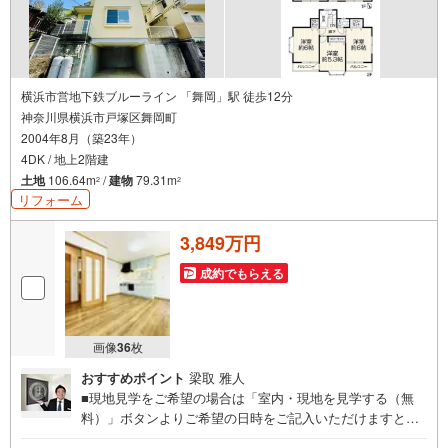
横浜市営地下鉄ブルーライン 「舞岡」駅 徒歩12分
神奈川県横浜市戸塚区舞岡町
2004年8月（築23年）
4DK / 地上2階建
土地
106.64m
/
建物
79.31m
2
2
リフォーム
3,849万円
成約でもらえる
画像
36
枚
おすすめポイント
梁取 雅人
■現地見学をご希望の場合は「室内・現地を見学する（無
料）」ボタンよりご希望の日時をご記入いただけますとス
ムーズにご案内が可能です。■ 住プロは戸塚区・泉区・瀬