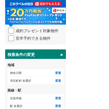
足柄下郡真鶴町
(
0
)
取
る
愛甲郡清川村
(
0
)
・
条
件
を
成約プレゼント対象物件
マ
イ
見学予約できる物件
ペ
ー
ジ
に
検索条件の変更
保
存
地域
す
る
神奈川県
変更
市区町村 未選択
変更
路線・駅
京急本線
変更
駅 未選択
変更