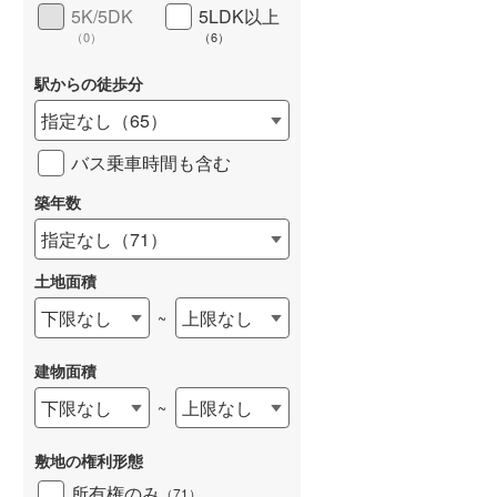
5K/5DK
5LDK以上
（
0
）
（
6
）
駅からの徒歩分
指定なし
（
65
）
バス乗車時間も含む
築年数
指定なし
（
71
）
土地面積
下限なし
上限なし
~
建物面積
下限なし
上限なし
~
敷地の権利形態
所有権のみ
（
71
）