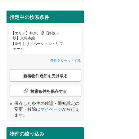
栄区
(
14
)
東急大井町線
(
7
)
間取り変更可能
（
1
）
都筑区
(
8
)
指定中の検索条件
こどもの国線
(
16
)
3階建て以上
（
12
）
京急大師線
(
0
)
南区
(
33
)
エリア
神奈川県【路線・
宮崎
鹿児島
沖縄
駅】京急本線
相模鉄道本線
(
144
)
条件
リノベーション・リフ
鎌倉市
(
20
)
ォーム
横浜シーサイドライン
(
14
)
茅ヶ崎市
(
42
)
条件をリセットする
湘南モノレール江の島線
(
40
)
する
る
条件をリセットする
条件をリセットする
条件をリセットする
条件をリセットする
条件をリセットする
条件をリセットする
小学校まで1km以内
（
34
）
秦野市
(
11
)
こ
伊豆箱根鉄道大雄山線
(
6
)
新着物件通知を受け取る
の
伊勢原市
(
7
)
検
索
検索条件を保存する
南足柄市
(
1
)
条
南道路
（
6
）
件
保存した条件の確認・通知設定の
高座郡寒川町
(
11
)
で
変更・解除は
マイページ
から行え
通
ます。
足柄上郡中井町
(
0
)
知
を
足柄上郡山北町
(
0
)
受
物件の絞り込み
け