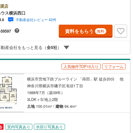
ーーーYahoo！ 不動産キャンペーン対象店舗ーーーー当店で物件を成約
開成町
(
0
)
足柄下郡箱根町
(
0
)
PayPayボーナスライトがもらえる「Yahoo！ 不動産 物件ご成約キャン
奨店
ン」の対象になります。「資料をもらう」「見学予約をする」ボタンから
ハウス横浜西口
湯河原町
(
4
)
愛甲郡愛川町
(
8
)
合わせください。※必ずYahoo！ JAPAN IDでログインしてください。※P
不動産会社レビュー 42件
4.8
ayボーナスライトは出金と譲渡はできません。有効期限は付与日から60日
。ーーーーーーーーーーーーーーーーーーーーーーーーーー紹介金融機関/
資料をもらう
-59597
無料
ッチン
（
8
）
対面キッチン
（
30
）
行利率/年利 0.95％（変動金利）※上記金利は 2026年8月時点 のものであ
実際の適用金利は融資実行時のものとなります。金利情勢により表記の返
と異なる場合があります。ーーーーーーーーーーーーーーーーーーーーー
契約、入居関連など
不動産会社をもっと見る（
全
5
社
）
ーー
能
（
39
）
人気物件TOP10入り
リフォーム
横浜市営地下鉄ブルーライン 「蒔田」駅 徒歩20分 他
機あり
（
48
）
神奈川県横浜市磯子区滝頭1丁目
1988年7月（築39年）
3LDK＋S/地上2階
土地
100.01m
/
建物
94.4m
2
2
インクローゼット
床下収納
（
32
）
室内写真あり
水回り写真あり
る