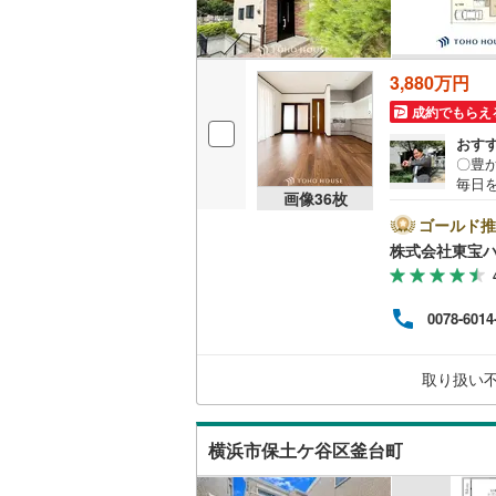
3,880万円
成約でもらえ
おす
〇豊
毎日
画像
36
枚
を守る
対象
ゴールド推
「Ya
株式会社東宝
う」「
AN 
ませ
0078-6014
ーーー
記金利
なり
取り扱い
ーー
横浜市保土ケ谷区釜台町