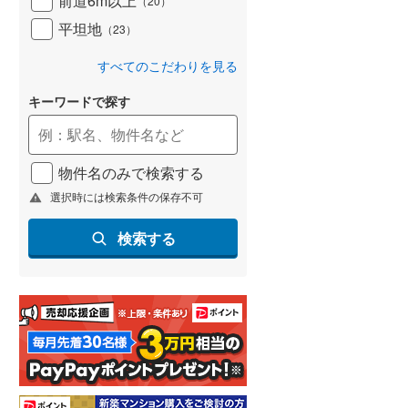
前道6m以上
（
20
）
平坦地
（
23
）
すべてのこだわりを見る
キーワードで探す
物件名のみで検索する
選択時には検索条件の保存不可
検索する