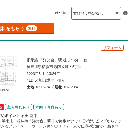
島根
岡山
広島
山口
瀬谷区
(
15
)
摩線
(
21
)
東急東横線
(
30
)
（
1
）
バリアフリー住宅
（
8
）
並び替え
青葉区
(
42
)
都市線
(
96
)
東急目黒線
(
7
)
香川
愛媛
高知
け
（
0
）
平屋・1階建て
（
0
）
保存した条件を見る
浜線
(
13
)
京急本線
(
71
)
資料をもらう
無料
中央区
(
34
)
ルーム（納戸）
佐賀
長崎
熊本
大分
線
(
18
)
京急久里浜線
(
14
)
(
23
)
平塚市
(
32
)
リフォーム
いずみ野線
(
71
)
相模鉄道新横浜線
(
24
)
5
)
小田原市
(
8
)
鉄道みなとみらい線
(
8
)
江ノ島電鉄
(
52
)
根岸線 「洋光台」駅 徒歩16分 他
この条件で検索する
この条件で検索する
この条件で検索する
この条件で検索する
この条件で検索する
この条件で検索する
市区町村以下を選択
市区町村を選択す
駅を選択する
駅が始発駅
（
9
）
海まで2km以内
（
1
）
神奈川県横浜市港南区笹下6丁目
)
三浦市
(
1
)
鉄道
(
2
)
箱根登山ケーブルカー
(
0
)
2003年3月（築24年）
6
)
大和市
(
24
)
建ち方、日当たり
4LDK/地上2階地下1階
土地
139.57m
/
建物
107.79m
2
2
(
22
)
座間市
(
17
)
以上
（
20
）
角地
（
8
）
3
)
三浦郡葉山町
(
5
)
23
）
室内写真あり
水回り写真あり
る
町
(
6
)
中郡二宮町
(
1
)
すめポイント
石田 龍平
R京浜東北・根岸線「洋光台」駅まで徒歩16分です〇2階リビングからアク
大井町
(
0
)
足柄上郡松田町
(
0
)
できるプライベートガーデン付き〇リフォームで仕様や設備が一新されま
ダイニング15畳以上