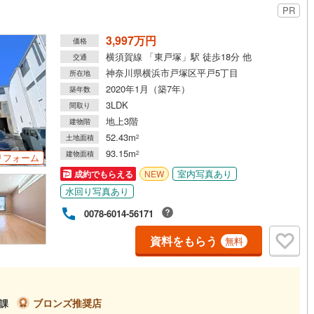
PR
3,997万円
価格
横須賀線 「東戸塚」駅 徒歩18分 他
交通
神奈川県横浜市戸塚区平戸5丁目
所在地
2020年1月（築7年）
築年数
3LDK
間取り
地上3階
建物階
52.43m
土地面積
2
93.15m
建物面積
2
リフォーム
室内写真あり
成約でもらえる
NEW
水回り写真あり
0078-6014-56171
資料をもらう
無料
ブロンズ推奨店
1課