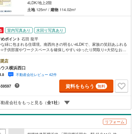
4LDK/地上2階
土地
125m
/
建物
114.02m
2
2
室内写真あり
水回り写真あり
る
すめポイント
石田 龍平
かな緑に包まれる住環境。南西向きの明るい4LDKで、家族の笑顔あふれる
を○子供部屋やワークスペースを確保しやすいゆったり間取り○大切なお車
、電動シャッター付きのガレージーーーーYahoo！ 不動産キャンペーン
店舗ーーーー当店で物件を成約するとPayPayボーナスライトがもらえる
奨店
hoo！ 不動産 物件ご成約キャンペーン」の対象になります。「資料をもら
ハウス横浜西口
見学予約をする」ボタンからお問い合わせください。※必ずYahoo！ JAP
不動産会社レビュー 42件
4.8
IDでログインしてください。※PayPayボーナスライトは出金と譲渡はでき
ん。有効期限は付与日から60日です。ーーーーーーーーーーーーーーーー
資料をもらう
-59597
無料
ーーーーーーー紹介金融機関/都市銀行利率/年利 0.95％（変動金利）※上
は 2026年8月時点 のものであり、実際の適用金利は融資実行時のものと
ます。金利情勢により表記の返済額と異なる場合があります。ーーーーー
不動産会社をもっと見る（
全
1
社
）
ーーーーーーーーーーーーーーーーーー
リフォーム