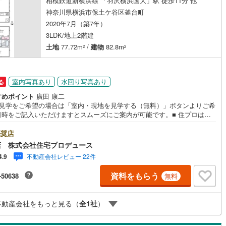
相模鉄道新横浜線 「羽沢横浜国大」駅 徒歩11分 他
神奈川県横浜市保土ケ谷区釜台町
2020年7月（築7年）
3LDK/地上2階建
土地
77.72m
/
建物
82.8m
2
2
室内写真あり
水回り写真あり
る
すめポイント
廣田 康二
地見学をご希望の場合は「室内・現地を見学する（無料）」ボタンよりご希
日時をご記入いただけますとスムーズにご案内が可能です。■ 住プロは保
谷区・旭区に強い！ 住プロは、保土ケ谷区・旭区の不動産売買専門会社で
最新物件情報や当社限定で販売する物件情報も多数ございますので、お気
奨店
い！ -------------- 弊社独自の住宅ローン提案システム 弊社では
店 株式会社住宅プロデュース
イナンシャル専門スタッフによる【丁寧な資金アドバイス】【ファイナン
不動産会社レビュー 22件
4.9
ルプラン提案書の作成】を随時行っております。意外に知らないお客様が
【定年時の住宅ローン残高】【住宅購入者だけが加入できる無料の生命保
資料をもらう
-50638
無料
【13年間もらえる、国からの特別ボーナス】これから多くなる【教育費】
を買った後から始まる【住宅ローン返済】65歳以上から必要になる【老後
用負担】住宅探しの【このタイミング】で不安な部分を明確にしていきま
不動産会社をもっと見る（
全
1
社
）
 --------------