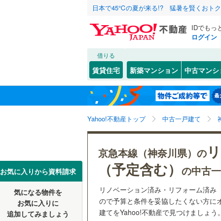
日本で45℃の夏が来る!? 猛暑を賢くおト
IDでもっ
ログイン
借りる
北海道
JR
北海道
湘南新宿
こだわり条件
リフォーム、
賃貸住宅
新築マンション
中古マンシ
(
95
)
リノベー
川崎市
川崎区
(
4
東北
青森
南武線
(
30
（
71
）
(
0
)
(
1
)
(
3
高津区
(
1
根岸線
(
61
関東
東京
Yahoo!不動産トップ
中古一戸建て
設備
麻生区
(
2
中央本線（
床暖房
（
日ノ出町
信越・北陸
新潟
(
1
)
(
1
リ
御殿場線
(
横浜市
鶴見区
(
1
京急本線（神奈川県）の
(
0
)
駐車場2
（予定含む）
の中古一
中区
(
7
)
東海
愛知
お気に入りから資料請求
地下鉄
横浜市営
ＴＶモニ
磯子区
(
1
リノベーション済み・リフォーム済み
気になる物件を
（
52
）
(
6
)
(
4
)
(
0
近畿
大阪
ので予算と条件を妥協したくない方に
お気に入りに
戸塚区
(
3
私鉄・その他
京王相模
建てをYahoo!不動産で見つけましょう
追加してみましょう
間取り、居室