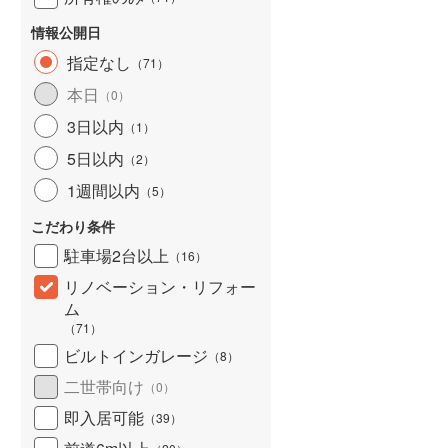
情報公開日
指定なし
（
71
）
本日
（
0
）
3日以内
（
1
）
5日以内
（
2
）
1週間以内
（
5
）
こだわり条件
駐車場2台以上
（
16
）
リノベーション・リフォー
ム
（
71
）
ビルトインガレージ
（
8
）
二世帯向け
（
0
）
即入居可能
（
39
）