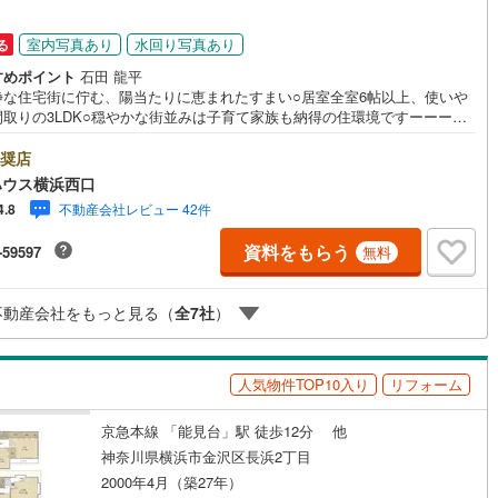
室内写真あり
水回り写真あり
る
すめポイント
石田 龍平
静な住宅街に佇む、陽当たりに恵まれたすまい○居室全室6帖以上、使いや
間取りの3LDK○穏やかな街並みは子育て家族も納得の住環境ですーーーーY
o！ 不動産キャンペーン対象店舗ーーーー当店で物件を成約するとPayPay
スライトがもらえる「Yahoo！ 不動産 物件ご成約キャンペーン」の対象
奨店
ります。「資料をもらう」「見学予約をする」ボタンからお問い合わせく
ハウス横浜西口
。※必ずYahoo！ JAPAN IDでログインしてください。※PayPayボーナス
不動産会社レビュー 42件
4.8
トは出金と譲渡はできません。有効期限は付与日から60日です。ーーーー
ーーーーーーーーーーーーーーーーーーーー紹介金融機関/都市銀行利率/年
資料をもらう
-59597
無料
.95％（変動金利）※上記金利は 2026年8月時点 のものであり、実際の適用
は融資実行時のものとなります。金利情勢により表記の返済額と異なる場
あります。ーーーーーーーーーーーーーーーーーーーーーーーーー
不動産会社をもっと見る（
全
7
社
）
人気物件TOP10入り
リフォーム
京急本線 「能見台」駅 徒歩12分 他
神奈川県横浜市金沢区長浜2丁目
2000年4月（築27年）