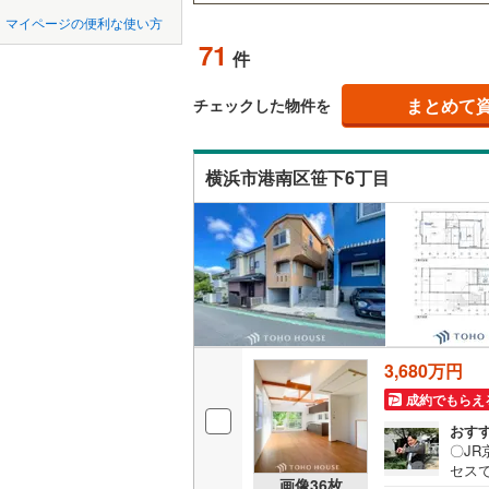
中国
鳥取
緑区
(
27
)
小田急多
マイページの便利な使い方
吹き抜け
71
泉区
(
18
)
件
東急田園
四国
徳島
二世帯向
東急新横
まとめて
チェックした物件を
相模原市
緑区
(
22
)
サービス
九州・沖縄
福岡
京急逗子
（
35
）
神奈川県のその
横須賀市
横浜市港南区笹下6丁目
相模鉄道
ほかの地域
立地
藤沢市
(
7
横浜高速
0
0
0
0
0
0
該当物件
該当物件
該当物件
該当物件
該当物件
該当物件
件
件
件
件
件
件
最寄りの
逗子市
(
3
箱根登山
厚木市
(
3
配置、向き、
海老名市
前道6m
3,680万円
綾瀬市
(
2
平坦地
（
成約でもらえ
中郡大磯
おす
LD
〇J
足柄上郡
セス
リビング
画像
36
枚