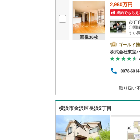
2,980万円
成約でもらえ
おす
〇閑
すい
画像
36
枚
aho
ボーナ
ゴールド推
にな
株式会社東宝
ださい
ライ
ーー
0078-6014
利 0
金利
合が
取り扱い
横浜市金沢区長浜2丁目