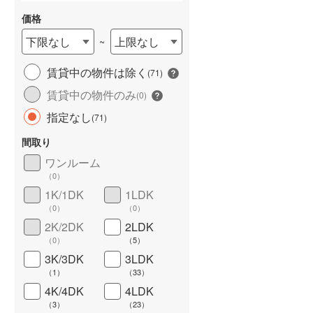
価格
下限なし
上限なし
~
賃貸中の物件は除く
(
71
)
賃貸中の物件のみ
長期優良住宅
（
0
）
(
0
)
指定なし
(
71
)
間取り
ワンルーム
（
0
）
1K/1DK
1LDK
（
0
）
（
0
）
詳しく見る
2K/2DK
2LDK
（
0
）
（
5
）
3K/3DK
3LDK
（
1
）
（
33
）
4K/4DK
4LDK
（
3
）
（
23
）