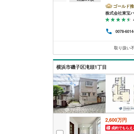
したー
足柄上郡
（
39
）
すると
ゴールド推
ペー
株式会社東宝
足柄下郡
お問い
キッチン
ayP
です
0078-6014
独立型キ
都市銀
り、
済額
販売、価格、
取り扱い
ーー
即入居可
横浜市磯子区滝頭1丁目
浴室
浴室乾燥
収納
ウォーク
2,600万円
（
12
）
成約でもらえ