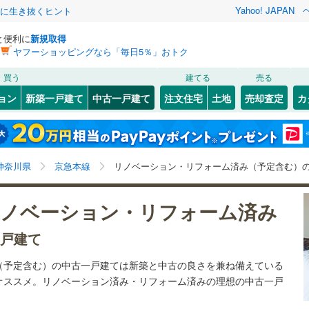
Yahoo! JAPAN
クに生き抜くヒント
と便利に
新規取得
ヤフーショッピングなら「毎日5％」おトク
検索条件を保存しました
買う
建てる
売る
ライン（宇都宮～逗子）
湘南新宿ライン（前橋～小田原）
リノベーション
ョン
新築一戸建て
中古一戸建て
注文住宅
土地
売却査定
カ
(
163
)
この検索条件の新着物件通知は、
マイページ
から設定できます。
ション・リフォーム
築古・築30年以上
（
29
）
)
幸区
(
1
)
岩手
宮城
秋田
山形
)
鶴見線
(
15
)
)
(
3
)
(
3
)
(
2
)
(
1
)
(
3
)
(
0
)
3
)
多摩区
(
14
)
)
横須賀線
(
112
)
神奈川県、京急本線、リノベーション・リフォーム
神奈川
埼玉
千葉
茨城
神奈川県
京急本線
リノベーション・リフォーム済み（予定含む）
4
)
JR東日本）
(
2
)
京浜東北線
(
78
)
2
）
オール電化
（
3
）
井土ケ谷
長野
富山
石川
福井
)
(
3
)
(
10
)
(
15
)
(
4
)
(
8
)
ノベーション・リフォーム済み
5
)
東海道新幹線
(
9
)
7
)
神奈川区
(
9
)
(
4
)
台以上
（
16
）
ビルトインガレージ
（
8
）
閉じる
閉じる
お気に入りリストを見る
お気に入りリストを見る
閉じる
閉じる
戸建て
南区
(
9
)
岐阜
静岡
三重
検索条件を保存する
地下鉄ブルーライン
(
145
)
横浜市営地下鉄グリーンライン
タ付インターホン
防犯カメラ
（
0
）
(
58
)
1
)
金沢区
(
7
)
（予定含む）の中古一戸建ては新築と中古の良さを兼ね備えている
マイページ
堀ノ内
)
(
0
)
(
2
)
(
3
)
(
3
)
(
1
)
兵庫
京都
滋賀
奈良
オススメ。リノベーション済み・リフォーム済みの理想の中古一戸
(
1
)
4
)
港南区
(
23
)
原線
(
37
)
小田急小田原線
(
198
)
。
全体