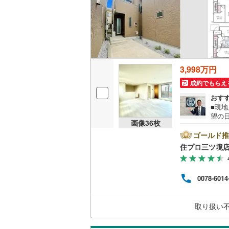
3,998万円
成約でもらえ
おす
■現
望の
画像
36
枚
土ケ
す！
ゴールド推
軽にお問合せ下さ
住プロ三ツ境
ファ
シャ
多い
0078-6014
険】
住宅
の費
取り扱い
せんか？？