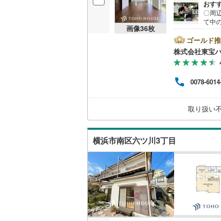
バルコニー、
おす
〇周
て中
ウッドデ
画像
36
枚
ーーー
とPa
ゴールド推
構造・規模・
ン」
株式会社東宝
い合わ
ay
耐震、免
す。
（
1
）
0078-6014
市銀行
り、
済額
オンライン対
取り扱い
ーー
オンライ
横浜市南区六ツ川3丁目
オンライ