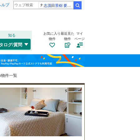
ヘルプ
志茂田景樹 要介護5
検索
お気に入り
最近見た
マイ
知る
物件
物件
ページ
東海道本線
(
168
)
タログ/質問
中原区
(
3
)
福島
横浜線
(
134
)
(
0
)
(
0
)
(
6
)
宮前区
(
16
)
相模線
(
173
)
栃木
群馬
山梨
の物件一覧
埼京線
(
4
)
トイレ２か所
（
56
）
(
5
)
(
4
)
(
0
)
西区
(
2
)
太陽光発電システム
（
1
）
保土ケ谷区
(
17
)
港北区
(
11
)
(
0
)
(
2
)
(
4
)
和歌山
旭区
(
39
)
小田急江ノ島線
(
155
)