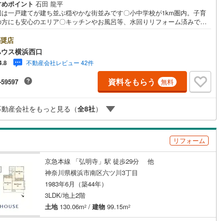
庭
すめポイント
石田 龍平
辺は一戸建てが建ち並ぶ穏やかな街並みです〇小中学校が1km圏内。子育
の方にも安心のエリア〇キッチンやお風呂等、水回りリフォーム済みです
ッキあり
（
4
）
ーYahoo！ 不動産キャンペーン対象店舗ーーーー当店で物件を成約する
yPayボーナスライトがもらえる「Yahoo！ 不動産 物件ご成約キャンペー
奨店
施工・品質・工法関連
の対象になります。「資料をもらう」「見学予約をする」ボタンからお問
ハウス横浜西口
せください。※必ずYahoo！ JAPAN IDでログインしてください。※PayP
不動産会社レビュー 42件
4.8
ボーナスライトは出金と譲渡はできません。有効期限は付与日から60日で
震、制震構造
住宅性能評価付き
（
0
）
ーーーーーーーーーーーーーーーーーーーーーーーーーー紹介金融機関/都
資料をもらう
-59597
無料
利率/年利 0.95％（変動金利）※上記金利は 2026年8月時点 のものであ
実際の適用金利は融資実行時のものとなります。金利情勢により表記の返
と異なる場合があります。ーーーーーーーーーーーーーーーーーーーーー
応
不動産会社をもっと見る（
全
8
社
）
ーー
ン内見(相談)可
（
50
）
IT重説可
（
41
）
リフォーム
ン対応とは？
京急本線 「弘明寺」駅 徒歩29分 他
神奈川県横浜市南区六ツ川3丁目
1983年6月（築44年）
3LDK/地上2階
土地
130.06m
/
建物
99.15m
2
2