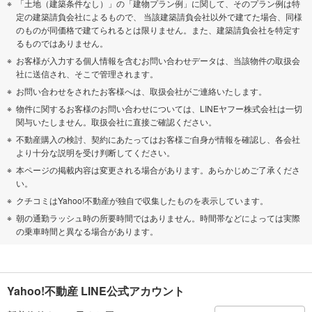
愛甲郡愛川町
愛甲郡清川村
「土地（建築条件なし）」の「建物プラン例」に関して、そのプラン例は特
定の建築請負会社によるもので、 当該建築請負会社以外で建てた場合、同様
のものが同価格で建てられるとは限りません。また、建築請負会社を特定す
るものではありません。
お客様が入力する個人情報を含むお問い合わせデータは、当該物件の取扱会
社に送信され、そこで管理されます。
お問い合わせをされたお客様へは、取扱会社がご連絡いたします。
物件に関するお客様のお問い合わせについては、LINEヤフー株式会社は一切
関与いたしません。取扱会社に直接ご確認ください。
不動産購入の検討、契約にあたってはお客様ご自身が情報を確認し、各会社
より十分な説明を受け判断してください。
本ページの掲載内容は変更される場合があります。あらかじめご了承くださ
い。
クチコミはYahoo!不動産が独自で収集したものを表示しています。
朝の通勤ラッシュ時の所要時間ではありません。時間帯などによっては実際
の乗車時間と異なる場合があります。
Yahoo!不動産 LINE公式アカウント