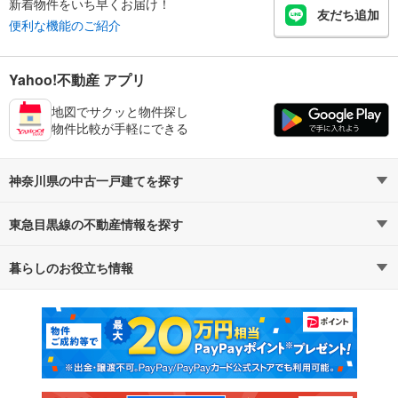
新着物件をいち早くお届け！
友だち追加
便利な機能のご紹介
Yahoo!不動産 アプリ
地図でサクッと物件探し
物件比較が手軽にできる
神奈川県の中古一戸建てを探す
東急目黒線の不動産情報を探す
路線・駅から探す
地域から探す
暮らしのお役立ち情報
不動産・住宅
賃貸住宅
通勤・通学時間から探す
地図から探す
マンションカタログ
教えて！住まいの先生
新築マンション
中古マンション
新築一戸建て
中古一戸建て