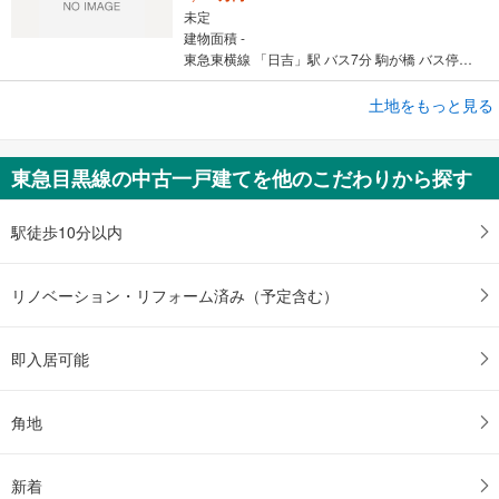
未定
建物面積 -
東急東横線 「日吉」駅 バス7分 駒が橋 バス停下車 徒歩2分
成約でもらえる
土地をもっと見る
土地
横浜市港北区下田町3丁目
東急目黒線の中古一戸建てを他のこだわりから探す
5,680万円
未定
建物面積 -
駅徒歩10分以内
東急東横線 「日吉」駅 バス7分 駒が橋 バス停下車 徒歩2分
リノベーション・リフォーム済み（予定含む）
即入居可能
角地
新着