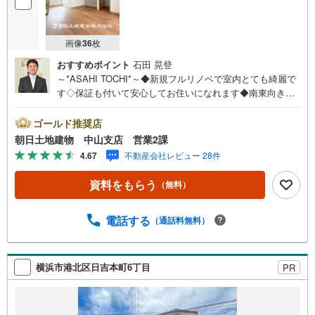
画像
36
枚
おすすめポイント
石田 晃登
～*ASAHI TOCHI*～◆新規フルリノベで室内とても綺麗で
す◇保証も付いて安心してお住いになれます◆南東向きで
陽当り良好◇食洗機・浴室乾燥付き◆屋根裏収納と地下室
があり、収納力があります* * * * 住まい、安心のおとりつ
ゴールド推奨店
ぎ * * * *おかげさまで42周年を迎えることができました♪ご
朝日土地建物 中山支店 営業2課
成約件数7万件達成!!☆当日のご見学も対応可能です！☆JR
4.67
不動産会社レビュー 28件
横浜線「中山」駅徒歩1分！☆ご予約は『朝日土地建物中山
店』まで！朝日土地建物グループは地域密着を合言葉に全1
資料をもらう
（無料）
3店舗でその地域No.1を目指しております。広告掲載してい
ない物件も多数ございます。色々廻ったけど良い物件が無
いなぁ・・頭金無くても平気・・？お家の買替えってどう
電話する
（通話料無料）
するの・・？etc.まずは何でもお気軽にご相談ください！
有資格者が丁寧にご説明させていただきます！お問い合わ
せをお待ちしております!!
横浜市港北区日吉本町6丁目
PR