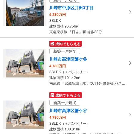
川崎市中原区井田3丁目
5,280万円
3SLDK
建物面積 96.75m
2
東急東横線 「日吉」駅 徒歩22分
成約でもらえる
新築一戸建て
川崎市高津区蟹ケ谷
4,780万円
3SLDK（＋パントリー）
建物面積 101.42m
2
南武線 「武蔵新城」駅 バス11分 鷹巣橋 バス停下車 徒歩7分
成約でもらえる
新築一戸建て
川崎市高津区蟹ケ谷
4,780万円
3SLDK（＋パントリー）
建物面積 100.81m
2