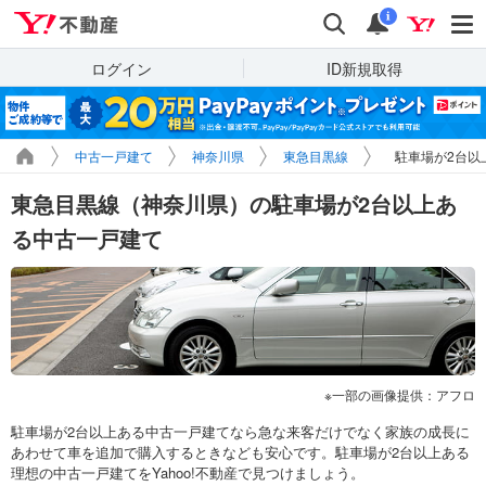
Yahoo!不動産
検索
通知
i
ログイン
ID新規取得
中古一戸建て
神奈川県
東急目黒線
駐車場が2台以
東急目黒線（神奈川県）の駐車場が2台以上あ
る中古一戸建て
一部の画像提供：アフロ
駐車場が2台以上ある中古一戸建てなら急な来客だけでなく家族の成長に
あわせて車を追加で購入するときなども安心です。駐車場が2台以上ある
理想の中古一戸建てをYahoo!不動産で見つけましょう。