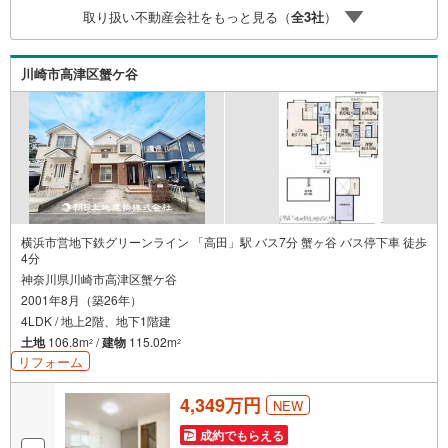
8月時点 のものであり、実際の適用金利は融資実行時のも
取り扱い不動産会社をもっと見る（
全
3
社
）
のとなります。金利情勢により表記の返済額と異なる場合
があります。ーーーーーーーーーーーーーーーーーーーー
ーーーーー
川崎市高津区蟹ケ谷
横浜市営地下鉄グリーンライン 「高田」駅 バス7分 蟹ヶ谷 バス停下車 徒歩
4分
神奈川県川崎市高津区蟹ケ谷
2001年8月（築26年）
4LDK / 地上2階、地下1階建
土地
106.8m
/
建物
115.02m
2
2
リフォーム
4,349万円
NEW
成約でもらえる