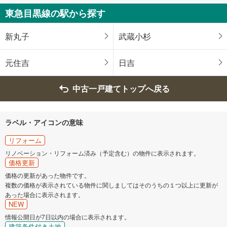
鶴見区
神奈川区
東急目黒線の駅から探す
西区
中区
新丸子
武蔵小杉
南区
保土ケ谷区
元住吉
日吉
磯子区
金沢区
中古一戸建てトップへ戻る
港北区
戸塚区
ラベル・アイコンの意味
港南区
旭区
リフォーム
リノベーション・リフォーム済み（予定含む）の物件に表示されます。
緑区
瀬谷区
価格更新
価格の更新があった物件です。
複数の価格が表示されている物件に関しましてはそのうちの１つ以上に更新が
栄区
泉区
あった場合に表示されます。
NEW
青葉区
都筑区
情報公開日が7日以内の場合に表示されます。
建築条件付き土地