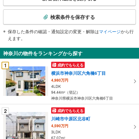
の
検
索
検索条件を保存する
条
件
保存した条件の確認・通知設定の変更・解除は
マイページ
から行
で
えます。
通
知
神奈川の物件をランキングから探す
を
受
1
成約でもらえる
け
横浜市神奈川区六角橋6丁目
取
4,980万円
る
4LDK
・
94.44m
（登記）
2
条
神奈川県横浜市神奈川区六角橋6丁目
件
を
2
成約でもらえる
マ
川崎市中原区北谷町
イ
4,590万円
ペ
3LDK
ー
67.07m
2