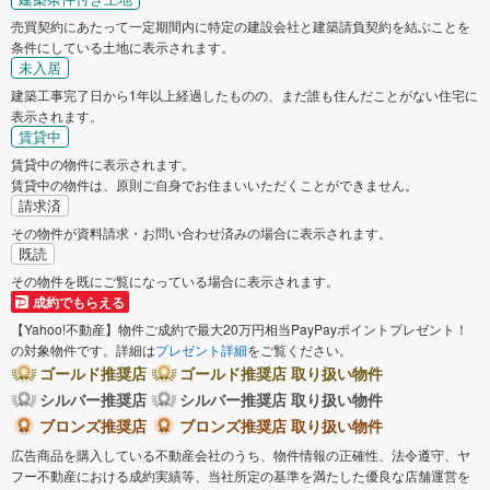
売買契約にあたって一定期間内に特定の建設会社と建築請負契約を結ぶことを
相模原市
条件にしている土地に表示されます。
未入居
緑区
中央区
建築工事完了日から1年以上経過したものの、まだ誰も住んだことがない住宅に
表示されます。
賃貸中
南区
賃貸中の物件に表示されます。
賃貸中の物件は、原則ご自身でお住まいいただくことができません。
神奈川県のそのほかの地域
請求済
その物件が資料請求・お問い合わせ済みの場合に表示されます。
横須賀市
平塚市
既読
その物件を既にご覧になっている場合に表示されます。
鎌倉市
藤沢市
成約でもらえる
【Yahoo!不動産】物件ご成約で最大20万円相当PayPayポイントプレゼント！
の対象物件です。詳細は
プレゼント詳細
をご覧ください。
小田原市
茅ヶ崎市
ゴールド推奨店
ゴールド推奨店 取り扱い物件
シルバー推奨店
シルバー推奨店 取り扱い物件
三浦市
秦野市
ブロンズ推奨店
ブロンズ推奨店 取り扱い物件
広告商品を購入している不動産会社のうち、物件情報の正確性、法令遵守、ヤ
厚木市
大和市
フー不動産における成約実績等、当社所定の基準を満たした優良な店舗運営を