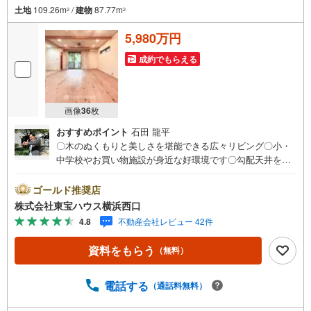
土地
109.26m
/
建物
87.77m
2
2
5,980万円
成約でもらえる
画像
36
枚
おすすめポイント
石田 龍平
〇木のぬくもりと美しさを堪能できる広々リビング〇小・
中学校やお買い物施設が身近な好環境です〇勾配天井を活
かしたロフト空間は収納だけでなく多目的に活用できます
ーーーーYahoo！ 不動産キャンペーン対象店舗ーーーー当
ゴールド推奨店
店で物件を成約するとPayPayボーナスライトがもらえる
株式会社東宝ハウス横浜西口
「Yahoo！ 不動産 物件ご成約キャンペーン」の対象になり
4.8
不動産会社レビュー 42件
ます。「資料をもらう」「見学予約をする」ボタンからお
問い合わせください。※必ずYahoo！ JAPAN IDでログイン
資料をもらう
（無料）
してください。※PayPayボーナスライトは出金と譲渡はで
きません。有効期限は付与日から60日です。ーーーーーー
ーーーーーーーーーーーーーーーーーーーー紹介金融機関/
電話する
（通話料無料）
都市銀行利率/年利 0.95％（変動金利）※上記金利は 2026年