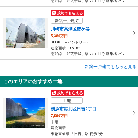
南武線 「武蔵新城」駅 バス11分 鷹巣橋 バス停下車 徒歩7分
成約でもらえる
新築一戸建て
川崎市高津区蟹ケ谷
5,380万円
3LDK（＋パントリー）
建物面積 99.57m
2
南武線 「武蔵新城」駅 バス11分 鷹巣橋 バス停下車 徒歩7分
成約でもらえる
新築一戸建てをもっと見る
新築一戸建て
このエリアのおすすめ土地
川崎市中原区井田3丁目
5,280万円
成約でもらえる
2LDK＋2S
土地
建物面積 96.75m
2
東急東横線 「日吉」駅 徒歩23分
横浜市港北区日吉2丁目
7,580万円
未定
建物面積 -
東急東横線 「日吉」駅 徒歩7分