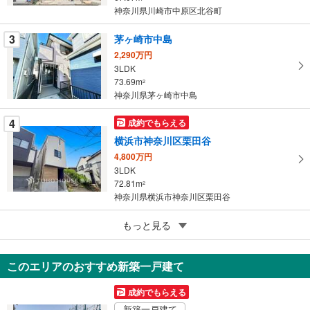
神奈川県川崎市中原区北谷町
ジ
に
3
茅ヶ崎市中島
保
2,290万円
存
3LDK
す
73.69m
2
る
神奈川県茅ヶ崎市中島
4
成約でもらえる
横浜市神奈川区栗田谷
4,800万円
3LDK
72.81m
2
神奈川県横浜市神奈川区栗田谷
5
もっと見る
成約でもらえる
大和市上和田
1,999万円
このエリアのおすすめ新築一戸建て
2LDK
60.45m
（登記）
2
成約でもらえる
神奈川県大和市上和田
新築一戸建て