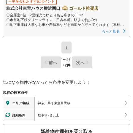
不動産会社おすすめポイント
株式会社東宝ハウス横浜西口
ゴールド推奨店
〇全居室6帖・2面採光でゆとりある広さの3LDK
〇市営地下鉄グリーンライン「日吉本町」駅まで徒歩9分
〇地下車庫は大事なお車や自転車などを雨風から守ってくれます（車種に
よる）
もっと見る
ーーーーYahoo！ 不動産キャンペーン対象店舗ーーーー
当店で物件を成約するとPayPayボーナスライトがもらえる
「Yahoo！ 不動産 物件ご成約キャンペーン」の対象になります。
1
「資料をもらう」「見学予約をする」ボタンからお問い合わせください。
※必ずYahoo！ JAPAN IDでログインしてください。
※PayPayボーナスライトは出金と譲渡はできません。有効期限は付与日か
1
〜
2
件
前へ
次へ
ら60日です。
/
2
件
ーーーーーーーーーーーーーーーーーーーーーーーーーー
紹介金融機関/都市銀行
利率/年利 0.95％（変動金利）
※上記金利は 2026年8月時点 のものであり、実際の適用金利は融資実行時
気になる物件がなかったら
条件を変更しよう！
のものとなります。金利情勢により表記の返済額と異なる場合がありま
す。
現在の検索条件
ーーーーーーーーーーーーーーーーーーーーーーーーー
神奈川県｜東急目黒線
エリア/路線
駐車場2台以上
詳細条件
こ
新着物件通知を受け取る