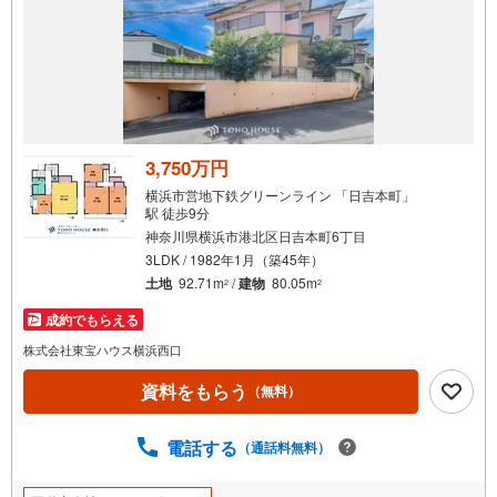
3,750万円
横浜市営地下鉄グリーンライン 「日吉本町」
駅 徒歩9分
神奈川県横浜市港北区日吉本町6丁目
3LDK / 1982年1月（築45年）
土地
92.71m
/
建物
80.05m
2
2
成約でもらえる
株式会社東宝ハウス横浜西口
資料をもらう
（無料）
電話する
（通話料無料）