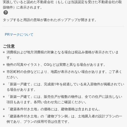
実践していると認めた不動産会社（もしくは当該認定を受けた不動産会社の取
扱物件）に表示されます。
伊勢原市
海老名市
タップすると用語の意味が書かれたポップアップが開きます。
座間市
南足柄市
PRマークについて
綾瀬市
三浦郡葉山町
ご注意
消費税および地方消費税の対象となる場合は税込み価格が表示されていま
高座郡寒川町
中郡大磯町
す。
物件の写真やイラスト、CGなどは実際と異なる場合があります。
中郡二宮町
足柄上郡中井町
市区町村の合併などにより、地図が表示されない場合があります。ご了承く
ださい。
足柄上郡大井町
足柄上郡松田町
「新築一戸建て」には、完成後1年を経過している未入居物件が掲載されてい
る場合があります。
「新築一戸建て」には、販売住戸が複数の物件は、全ての住戸に該当しない
足柄上郡山北町
足柄上郡開成町
項目もあります。各問い合わせ先にご確認ください。
「建築条件付き土地」の価格には、建物価格は含まれません。
足柄下郡真鶴町
足柄下郡湯河原町
「建築条件付き土地」の「建物プラン例」は、土地購入者の設計プランの一
例であり、プランの採用可否は任意です。