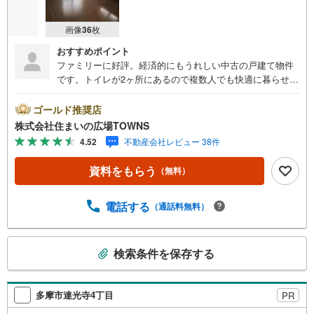
画像
36
枚
おすすめポイント
ファミリーに好評。経済的にもうれしい中古の戸建て物件
です。トイレが2ヶ所にあるので複数人でも快適に暮らせま
す。クローゼット付きの物件です。清潔感を求める方に一
押ししたい全居室フローリングです。建物面積101.84平米
ゴールド推奨店
の物件はいかがですか。素敵な5DKのファミリー向けの物
株式会社住まいの広場TOWNS
件です。交通量が少ないので、夜にしっかりと眠ることが
4.52
不動産会社レビュー 38件
できます。【年中無休/9:00～21:00】人気物件は特にお問
い合わせが集中するため、お早めにお電話下さい。「室
資料をもらう
（無料）
内・現地を見学する」ボタンよりご予約頂くとご見学がス
ムーズです。■その他、各種ご相談も承っております。○住
宅ローンのご相談○ライフプランのシミュレーション■住ま
電話する
（通話料無料）
いの広場TOWNSからお客様へ経験豊富なスタッフが親身に
なってお客様に合った物件をご紹介させて頂きます！ /他社
こ
様掲載物件も併せてご紹介可能ですのでお気軽にお問い合
検索条件を保存する
の
わせ下さい♪駐車場もございますので、お車でのお越しも
検
大歓迎です！
索
多摩市連光寺4丁目
PR
条