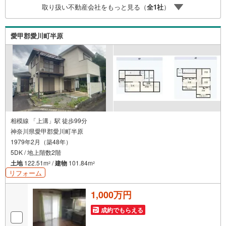
取り扱い不動産会社をもっと見る（
全
1
社
）
愛甲郡愛川町半原
相模線 「上溝」駅 徒歩99分
神奈川県愛甲郡愛川町半原
1979年2月（築48年）
5DK / 地上階数2階
土地
122.51m
/
建物
101.84m
2
2
リフォーム
1,000万円
成約でもらえる