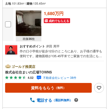
土地
101.83m
/
建物
135.45m
2
2
1,680万円
成約でもらえる
画像
36
枚
おすすめポイント
岸田 周平
作の口小学校が徒歩12分のところにあり、お子様の通学も
便利です。建物面積が135.45平米でご家族での生活にも十
分な広さの物件はこちらです。フローリングなので、どん
な世代の方にもなじみます。全居室6帖以上なら、家族連れ
ゴールド推奨店
でも広々と使えます。収納力に優れる納戸が設置されてお
株式会社住まいの広場TOWNS
ります。コチラの物件の向きは、南東向きの物件です。安
4.52
不動産会社レビュー 38件
心の前面道路6m以上の条件を備えております。【年中無
休/9:00～21:00】人気物件は特にお問い合わせが集中する
資料をもらう
（無料）
ため、お早めにお電話下さい。「室内・現地を見学する」
ボタンよりご予約頂くとご見学がスムーズです。■その他、
各種ご相談も承っております。○住宅ローンのご相談○ライ
電話する
（通話料無料）
フプランのシミュレーション■住まいの広場TOWNSからお