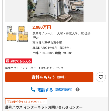
2,980万円
多摩モノレール 「大塚・帝京大学」駅 徒歩
10分
東京都八王子市東中野
3LDK / 2001年6月（築26年）
土地
136.93m
/
建物
79.9m
2
2
成約でもらえる
藤和ハウス インターネットお問い合わせセンター
資料をもらう
（無料）
電話する
（通話料無料）
不動産会社おすすめポイント
藤和ハウス インターネットお問い合わせセンター