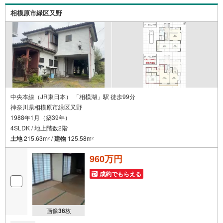
に合った物件をご紹介させて頂きます！ /他社様掲載物件も
相模原市緑区又野
併せてご紹介可能ですのでお気軽にお問い合わせ下さい♪
駐車場もございますので、お車でのお越しも大歓迎です！
中央本線（JR東日本） 「相模湖」駅 徒歩99分
神奈川県相模原市緑区又野
1988年1月（築39年）
4SLDK / 地上階数2階
土地
215.63m
/
建物
125.58m
2
2
960万円
成約でもらえる
画像
36
枚