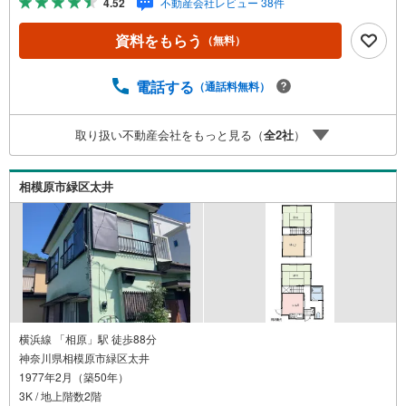
4.52
不動産会社レビュー 38件
リーの方にお勧めな広さの5DKの物件はこちらです。【年
中無休/9:00～21:00】人気物件は特にお問い合わせが集中
資料をもらう
（無料）
するため、お早めにお電話下さい。「室内・現地を見学す
る」ボタンよりご予約頂くとご見学がスムーズです。■その
他、各種ご相談も承っております。○住宅ローンのご相談○
電話する
（通話料無料）
ライフプランのシミュレーション■住まいの広場TOWNSか
らお客様へ経験豊富なスタッフが親身になってお客様に合
取り扱い不動産会社をもっと見る（
全
2
社
）
った物件をご紹介させて頂きます！ /他社様掲載物件も併せ
てご紹介可能ですのでお気軽にお問い合わせ下さい♪駐車
場もございますので、お車でのお越しも大歓迎です！
相模原市緑区太井
横浜線 「相原」駅 徒歩88分
神奈川県相模原市緑区太井
1977年2月（築50年）
3K / 地上階数2階