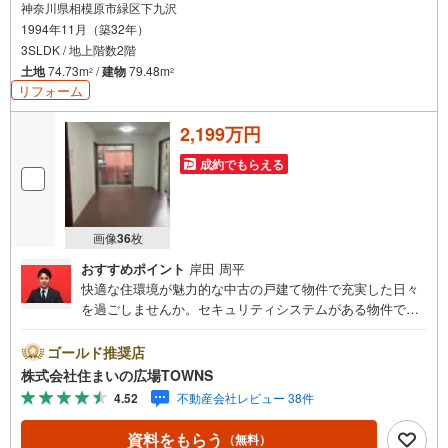
神奈川県相模原市緑区下九沢
1994年11月（築32年）
3SLDK / 地上階数2階
土地
74.73m
/
建物
79.48m
2
2
リフォーム
2,199万円
成約でもらえる
画像
36
枚
おすすめポイント
岸田 周平
快適な住環境が魅力的な中古の戸建て物件で充実した日々
を過ごしませんか。セキュリティシステムがある物件で
す。高台に立地していて風が気持ちよくスッキリとした空
気です。物件の向きも確認しましょう。ここでは南西向き
ゴールド推奨店
の物件をご紹介。浴室乾燥機のあるお風呂場は洗濯物を干
株式会社住まいの広場TOWNS
すときにも便利です。追焚機能浴室は利便性が高いので、
4.52
不動産会社レビュー 38件
あって損はありません。今回紹介するのは、建物面積が79.
48平米。日常生活で利用頻度の高い水回りだからこそ、使
資料をもらう
（無料）