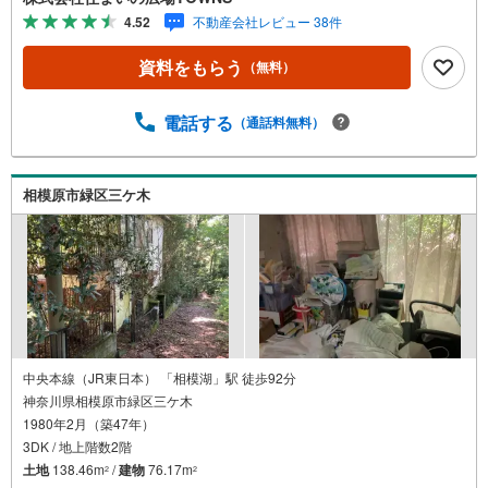
いかがですか。10坪以上の庭がございます。43.06平米の建
4.52
不動産会社レビュー 38件
物面積でゆったりと暮らすことができる物件です。【年中
無休/9:00～21:00】人気物件は特にお問い合わせが集中す
資料をもらう
（無料）
るため、お早めにお電話下さい。「室内・現地を見学す
る」ボタンよりご予約頂くとご見学がスムーズです。■その
他、各種ご相談も承っております。○住宅ローンのご相談○
電話する
（通話料無料）
ライフプランのシミュレーション■住まいの広場TOWNSか
らお客様へ経験豊富なスタッフが親身になってお客様に合
った物件をご紹介させて頂きます！ /他社様掲載物件も併せ
相模原市緑区三ケ木
てご紹介可能ですのでお気軽にお問い合わせ下さい♪駐車
場もございますので、お車でのお越しも大歓迎です！
中央本線（JR東日本） 「相模湖」駅 徒歩92分
神奈川県相模原市緑区三ケ木
1980年2月（築47年）
3DK / 地上階数2階
土地
138.46m
/
建物
76.17m
2
2