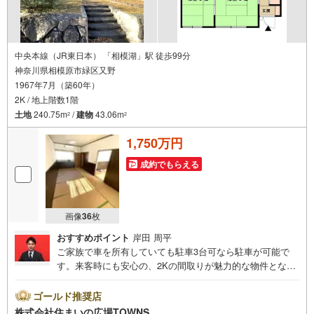
中央本線（JR東日本） 「相模湖」駅 徒歩99分
神奈川県相模原市緑区又野
1967年7月（築60年）
2K / 地上階数1階
土地
240.75m
/
建物
43.06m
2
2
1,750万円
成約でもらえる
画像
36
枚
おすすめポイント
岸田 周平
ご家族で車を所有していても駐車3台可なら駐車が可能で
す。来客時にも安心の、2Kの間取りが魅力的な物件となっ
ています。交通量が少ないので、車の運転も快適にするこ
とができます。お隣とのスペースがしっかりとれているの
ゴールド推奨店
で、防災対策にもつながります。即引き渡しできる物件は
株式会社住まいの広場TOWNS