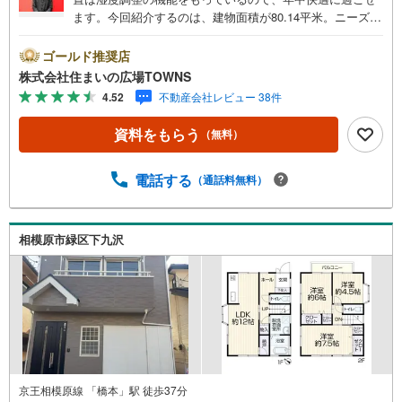
ます。今回紹介するのは、建物面積が80.14平米。ニーズの
高い中古の戸建て物件は、経済的なメリットも大きいで
す。素敵な4DKのファミリー向けの物件です。【年中無休/
ゴールド推奨店
9:00～21:00】人気物件は特にお問い合わせが集中するた
株式会社住まいの広場TOWNS
め、お早めにお電話下さい。「室内・現地を見学する」ボ
4.52
不動産会社レビュー 38件
タンよりご予約頂くとご見学がスムーズです。■その他、各
種ご相談も承っております。○住宅ローンのご相談○ライフ
資料をもらう
（無料）
プランのシミュレーション■住まいの広場TOWNSからお客
様へ経験豊富なスタッフが親身になってお客様に合った物
件をご紹介させて頂きます！ /他社様掲載物件も併せてご紹
電話する
（通話料無料）
介可能ですのでお気軽にお問い合わせ下さい♪駐車場もご
ざいますので、お車でのお越しも大歓迎です！
相模原市緑区下九沢
京王相模原線 「橋本」駅 徒歩37分