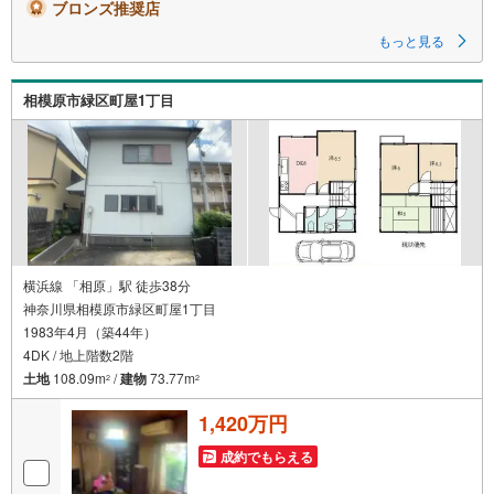
ブロンズ推奨店
もっと見る
相模原市緑区町屋1丁目
横浜線 「相原」駅 徒歩38分
神奈川県相模原市緑区町屋1丁目
1983年4月（築44年）
4DK / 地上階数2階
土地
108.09m
/
建物
73.77m
2
2
1,420万円
成約でもらえる