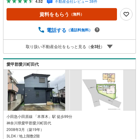
4.52
不動産会社レビュー 38件
物件です。
資料をもらう
（無料）
電話する
（通話料無料）
取り扱い不動産会社をもっと見る（
全
3
社
）
愛甲郡愛川町田代
小田急小田原線 「本厚木」駅 徒歩99分
神奈川県愛甲郡愛川町田代
2008年3月（築19年）
3LDK / 地上階数2階