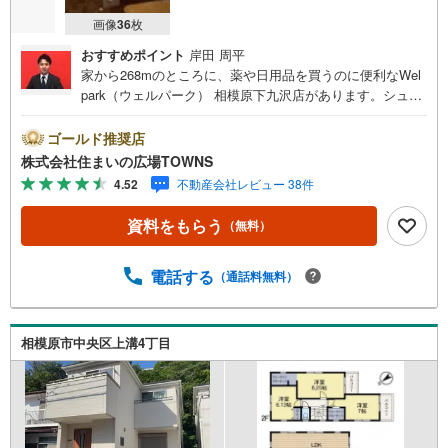
画像
36
枚
おすすめポイント
岸田 周平
家から268mのところに、薬や日用品を買うのに便利なWel
park（ウェルパーク） 相模原下九沢店があります。シュー
ズボックスは、玄関の整理整頓には欠かせません。出窓ス
ペースを有効に使うと、素敵な空間に早変わりします。押
ゴールド推奨店
入れ付きの和室があると、収納スペースに困りません。利
株式会社住まいの広場TOWNS
便性に優れ、家族で暮らすにもピッタリな3LDKです。全居
4.52
不動産会社レビュー 38件
室収納が付いてると生活にメリハリが付くのでお薦めで
す。設備や周辺環境が整っている中古戸建てはいかがでし
資料をもらう
（無料）
ょうか。
電話する
（通話料無料）
相模原市中央区上溝4丁目