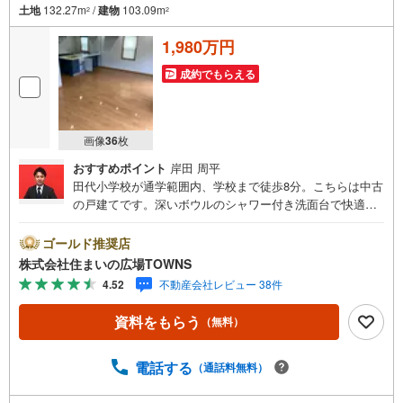
土地
132.27m
/
建物
103.09m
2
2
1,980万円
成約でもらえる
画像
36
枚
おすすめポイント
岸田 周平
田代小学校が通学範囲内、学校まで徒歩8分。こちらは中古
の戸建てです。深いボウルのシャワー付き洗面台で快適に
身支度ができます。すぐに入居できるので、お待ちいただ
くことはありません。始発駅の近くにあるので電車で座り
ゴールド推奨店
やすく通勤や通学も楽になります。家族皆で暮らすなら
株式会社住まいの広場TOWNS
広々とした3LDKの物件。建物面積103.09平米で広々してい
4.52
不動産会社レビュー 38件
る物件です。
資料をもらう
（無料）
電話する
（通話料無料）