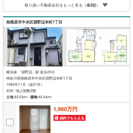
客様へ経験豊富なスタッフが親身になってお客様に合った
取り扱い不動産会社をもっと見る（
全
2
社
）
物件をご紹介させて頂きます！ /他社様掲載物件も併せてご
紹介可能ですのでお気軽にお問い合わせ下さい♪駐車場も
ございますので、お車でのお越しも大歓迎です！
相模原市中央区淵野辺本町1丁目
横浜線 「淵野辺」駅 徒歩20分
神奈川県相模原市中央区淵野辺本町1丁目
1995年11月（築31年）
4DK / 地上階数2階
土地
83.03m
/
建物
45.44m
2
2
1,980万円
成約でもらえる