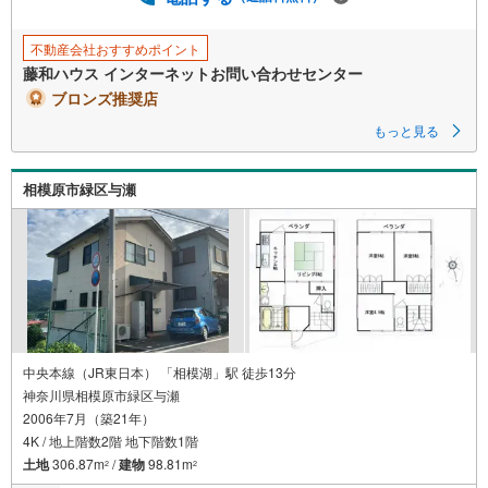
存
す
る
不動産会社おすすめポイント
藤和ハウス インターネットお問い合わせセンター
ブロンズ推奨店
もっと見る
相模原市緑区与瀬
中央本線（JR東日本） 「相模湖」駅 徒歩13分
神奈川県相模原市緑区与瀬
2006年7月（築21年）
4K / 地上階数2階 地下階数1階
土地
306.87m
/
建物
98.81m
2
2