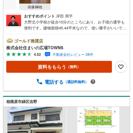
画像
36
枚
おすすめポイント
岸田 周平
大野北小学校が徒歩10分のところにあり、お子様の通学も
便利です。建物面積45.44平米なので、使い勝手がいいで
す。こちらは中古の戸建てです。出窓スペースを有効に使
ってインテリアなどを飾りましょう。ファミリーの方にも
ゴールド推奨店
お薦めな、魅力溢れる4DKの物件です。こちらは南向きの
株式会社住まいの広場TOWNS
物件です。ぜひ一度ご覧ください。IHクッキングヒーター
4.52
不動産会社レビュー 38件
付きの物件です。【年中無休/9:00～21:00】人気物件は特
にお問い合わせが集中するため、お早めにお電話下さい。
資料をもらう
（無料）
「室内・現地を見学する」ボタンよりご予約頂くとご見学
がスムーズです。■その他、各種ご相談も承っております。
○住宅ローンのご相談○ライフプランのシミュレーション■
電話する
（通話料無料）
住まいの広場TOWNSからお客様へ経験豊富なスタッフが親
身になってお客様に合った物件をご紹介させて頂きます！ /
他社様掲載物件も併せてご紹介可能ですのでお気軽にお問
相模原市緑区吉野
い合わせ下さい♪駐車場もございますので、お車でのお越
しも大歓迎です！