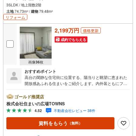
3SLDK / 地上階数2階
土地
74.73m
/
建物
79.48m
2
2
リフォーム
2,199万円
価格更新
成約でもらえる
画像
36
枚
おすすめポイント
高台の閑静な住宅街に位置する、陽当りと眺望に恵まれた
開放感あふれる住まいをご紹介します。内外装ともにフル
リフォームを終えたばかりの室内は、全居室フローリング
の清潔感あふれる空間に生まれ変わりました。南向きの窓
ゴールド推奨店
からは心地よい光が差し込み、出窓が空間にさらなる奥行
株式会社住まいの広場TOWNS
きと彩りを添えています。特に子育て世帯に嬉しいのが、
4.52
不動産会社レビュー 38件
小学校まで徒歩10分以内という安心の住環境です。3沿線以
上が利用可能な好立地で、始発駅も利用できるため毎日の
資料をもらう
（無料）
通勤・通学も快適。2ヶ所のトイレや大容量の収納、納戸も
備えており、家族全員がゆとりを持って暮らせる工夫が随