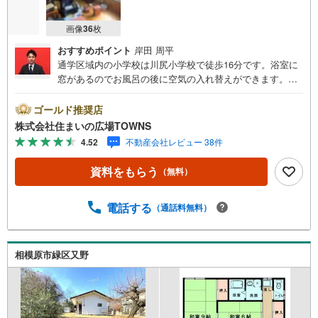
画像
36
枚
おすすめポイント
岸田 周平
通学区域内の小学校は川尻小学校で徒歩16分です。浴室に
窓があるのでお風呂の後に空気の入れ替えができます。建
物面積は73.77平米となっており広々とした空間で生活する
ことができます。電車も2路線が利用圏内にあるので、通勤
ゴールド推奨店
通学にも便利です。こちらの物件は閑静な住宅地にありま
株式会社住まいの広場TOWNS
す。家族でくつろぐのに、リビングでもよいですが、和室
4.52
不動産会社レビュー 38件
というのも粋ではないでしょうか。子供ものびのびと生活
することが出来る、間取の4DKの物件です。【年中無休/9:0
資料をもらう
（無料）
0～21:00】人気物件は特にお問い合わせが集中するため、
お早めにお電話下さい。「室内・現地を見学する」ボタン
よりご予約頂くとご見学がスムーズです。■その他、各種ご
電話する
（通話料無料）
相談も承っております。○住宅ローンのご相談○ライフプラ
ンのシミュレーション■住まいの広場TOWNSからお客様へ
経験豊富なスタッフが親身になってお客様に合った物件を
相模原市緑区又野
ご紹介させて頂きます！ /他社様掲載物件も併せてご紹介可
能ですのでお気軽にお問い合わせ下さい♪駐車場もござい
ますので、お車でのお越しも大歓迎です！