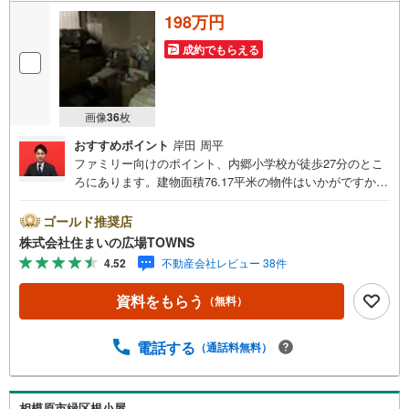
198万円
成約でもらえる
画像
36
枚
おすすめポイント
岸田 周平
ファミリー向けのポイント、内郷小学校が徒歩27分のとこ
ろにあります。建物面積76.17平米の物件はいかがですか。
疲れた身も心も癒す、田園風景での暮らしがあなたを待っ
ています。3DKの物件です。リバーサイドでは夏にバーベ
ゴールド推奨店
キューを楽しむことができますね。中古の戸建て物件は、
株式会社住まいの広場TOWNS
経済的なメリットが大きいのが特徴です。すぐに入居でき
4.52
不動産会社レビュー 38件
るので、お急ぎの方も安心してお問い合わせください。
【年中無休/9:00～21:00】人気物件は特にお問い合わせが
資料をもらう
（無料）
集中するため、お早めにお電話下さい。「室内・現地を見
学する」ボタンよりご予約頂くとご見学がスムーズです。■
その他、各種ご相談も承っております。○住宅ローンのご相
電話する
（通話料無料）
談○ライフプランのシミュレーション■住まいの広場TOWN
Sからお客様へ経験豊富なスタッフが親身になってお客様
に合った物件をご紹介させて頂きます！ /他社様掲載物件も
相模原市緑区根小屋