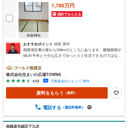
1,780万円
成約でもらえる
画像
36
枚
おすすめポイント
岸田 周平
相模湖交番が家から338mのところにあります。建物面積が
98.81平米と十分な広さでゆったりと生活できるのではない
のでしょうか。トイレが2ヶ所にあるので複数人でも快適に
暮らせます。ファミリーに好評。経済的にもうれしい中古
ゴールド推奨店
の戸建て物件です。年度内入居可能なので、まずは気軽に
株式会社住まいの広場TOWNS
ご相談ください。4Kは料理をすることの多いご家族も安心
4.52
不動産会社レビュー 38件
です。フローリングは掃除が簡単です。
資料をもらう
（無料）
電話する
（通話料無料）
相模原市緑区下九沢