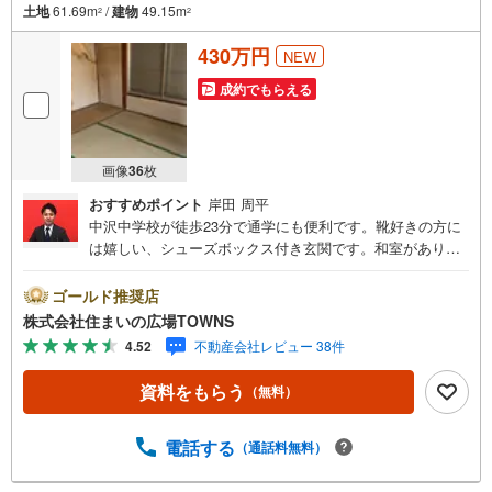
土地
61.69m
/
建物
49.15m
2
2
430万円
NEW
成約でもらえる
画像
36
枚
おすすめポイント
岸田 周平
中沢中学校が徒歩23分で通学にも便利です。靴好きの方に
は嬉しい、シューズボックス付き玄関です。和室がありま
すので、食事とお茶の雰囲気を変えることができます。お
子様のいるご家庭にもお勧め。伸び伸びと生活できる中古
ゴールド推奨店
戸建て物件がコチラです。こちらの土地は前面道路6m以上
株式会社住まいの広場TOWNS
です。間取が3Kとなっており、ゆったりとした空間が魅力
4.52
不動産会社レビュー 38件
の物件です。49.15平米程の建物面積でスペースも十分。
【年中無休/9:00～21:00】人気物件は特にお問い合わせが
資料をもらう
（無料）
集中するため、お早めにお電話下さい。「室内・現地を見
学する」ボタンよりご予約頂くとご見学がスムーズです。■
その他、各種ご相談も承っております。○住宅ローンのご相
電話する
（通話料無料）
談○ライフプランのシミュレーション■住まいの広場TOWN
Sからお客様へ経験豊富なスタッフが親身になってお客様