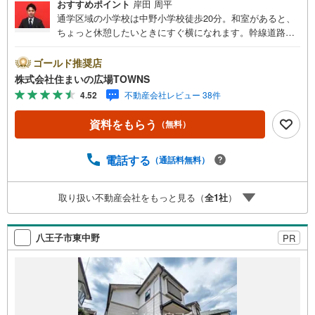
おすすめポイント
岸田 周平
通学区域の小学校は中野小学校徒歩20分。和室があると、
ちょっと休憩したいときにすぐ横になれます。幹線道路が
なく交通量が少ないので、渋滞に悩むことがありません。
毎日穏やかな景色を見ながら生活できるのはリバーサイド
ゴールド推奨店
だからです。捨てずに取っておきたい物も、大容量の納戸
株式会社住まいの広場TOWNS
なら収納しておけます。物件の向きも確認しましょう。こ
4.52
不動産会社レビュー 38件
こでは南東向きの物件をご紹介。こちらは閑静な住宅地に
立地する物件です。【年中無休/9:00～21:00】人気物件は
資料をもらう
（無料）
特にお問い合わせが集中するため、お早めにお電話下さ
い。「室内・現地を見学する」ボタンよりご予約頂くとご
見学がスムーズです。■その他、各種ご相談も承っておりま
電話する
（通話料無料）
す。○住宅ローンのご相談○ライフプランのシミュレーショ
ン■住まいの広場TOWNSからお客様へ経験豊富なスタッフ
取り扱い不動産会社をもっと見る（
全
1
社
）
が親身になってお客様に合った物件をご紹介させて頂きま
す！ /他社様掲載物件も併せてご紹介可能ですのでお気軽に
お問い合わせ下さい♪駐車場もございますので、お車での
八王子市東中野
PR
お越しも大歓迎です！