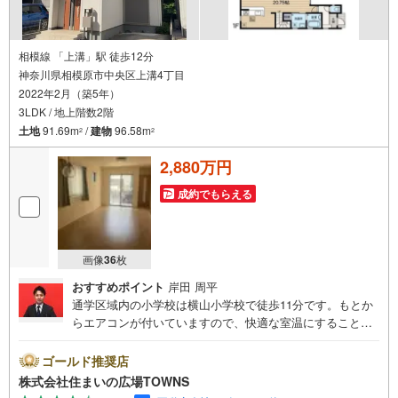
相模線 「上溝」駅 徒歩12分
神奈川県相模原市中央区上溝4丁目
2022年2月（築5年）
3LDK / 地上階数2階
土地
91.69m
/
建物
96.58m
2
2
2,880万円
成約でもらえる
画像
36
枚
おすすめポイント
岸田 周平
通学区域内の小学校は横山小学校で徒歩11分です。もとか
らエアコンが付いていますので、快適な室温にすることが
できます。築4年と新しく、設備の面でも充実。システムキ
ッチン付きの物件で作業効率がとても良くなります。室内
ゴールド推奨店
の環境も良好な、住みよい中古の戸建て物件となっており
株式会社住まいの広場TOWNS
ます。南西向きの物件です。駅まで徒歩12分の場所にある