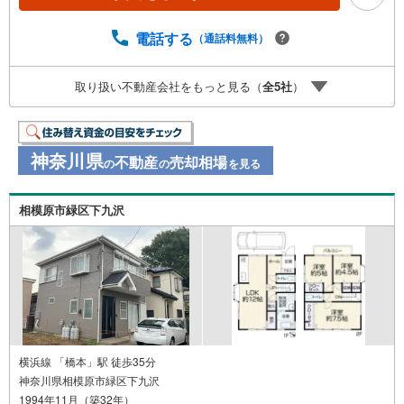
い勝手のいいシステムキッチンを選んでみませんか。建物
面積79.48平米で広々している物件です。中古の戸建て物件
は、経済的なメリットが大きいのが特徴です。この3SLDK
電話する
（通話料無料）
の物件なら、広々とゆとりのある生活が出来ます。追焚機
能のある浴室のでお湯が冷めてしまっても安心ですね。雨
取り扱い不動産会社をもっと見る（
全
5
社
）
の日で濡れた上着や傘もすぐに乾燥できる、浴室乾燥機付
きの物件です。TVインターホンで、モニターから来訪者が
確認できます。数ある物件の中から弊社の物件をご覧いた
だき、ありがとうございます。心を込めてお手伝いさせて
神奈川県
不動産
売却相場
下さい
の
の
を見る
相模原市緑区下九沢
横浜線 「橋本」駅 徒歩35分
神奈川県相模原市緑区下九沢
1994年11月（築32年）