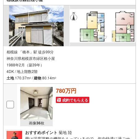
併せてご紹介可能ですのでお気軽にお問い合わせ下さい♪
駐車場もございますので、お車でのお越しも大歓迎です！
相模線 「橋本」駅 徒歩99分
神奈川県相模原市緑区根小屋
1988年2月（築39年）
4DK / 地上階数2階
土地
170.37m
/
建物
80.14m
2
2
780万円
成約でもらえる
画像
36
枚
おすすめポイント
菊地 陸
畳は湿度調整の機能をもっているので、年中快適に過ごせ