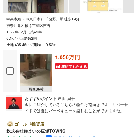
中央本線（JR東日本） 「藤野」駅 徒歩19分
神奈川県相模原市緑区吉野
1977年12月（築49年）
5DK / 地上階数2階
土地
435.46m
/
建物
119.52m
2
2
1,050万円
成約でもらえる
画像
36
枚
おすすめポイント
岸田 周平
今回ご紹介しているこちらの物件は南向きです。リバーサ
イドでは夏にバーベキューを楽しむことができますね。ト
イレが2ヶ所にあるので複数人でも快適に暮らせます。和室
があると、ちょっと休憩したいときにすぐ横になれます。
ゴールド推奨店
中古戸建て物件でリーズナブルかつ快適な生活を送りまし
株式会社住まいの広場TOWNS
ょう。119.52平米程の建物面積でスペースも十分。ファミ