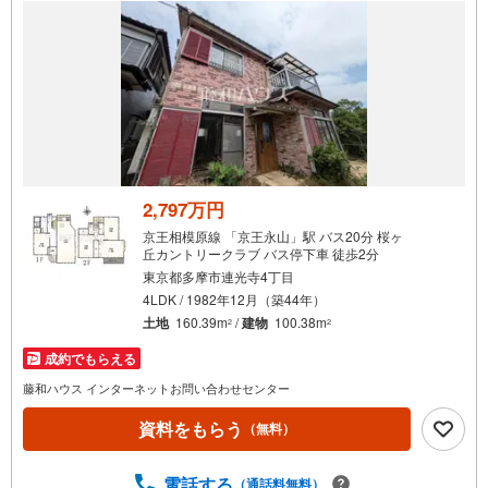
件
で
通
知
を
受
け
取
る
2,797万円
・
京王相模原線 「京王永山」駅 バス20分 桜ヶ
条
丘カントリークラブ バス停下車 徒歩2分
件
東京都多摩市連光寺4丁目
を
4LDK / 1982年12月（築44年）
マ
土地
160.39m
/
建物
100.38m
2
2
イ
成約でもらえる
ペ
藤和ハウス インターネットお問い合わせセンター
ー
ジ
資料をもらう
（無料）
に
保
電話する
（通話料無料）