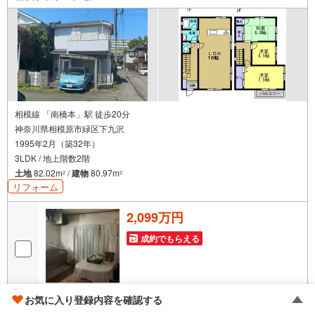
相模線 「南橋本」駅 徒歩20分
神奈川県相模原市緑区下九沢
1995年2月（築32年）
3LDK / 地上階数2階
土地
82.02m
/
建物
80.97m
2
2
リフォーム
2,099万円
成約でもらえる
画像
36
枚
お気に入り登録内容を確認する
おすすめポイント
岸田 周平