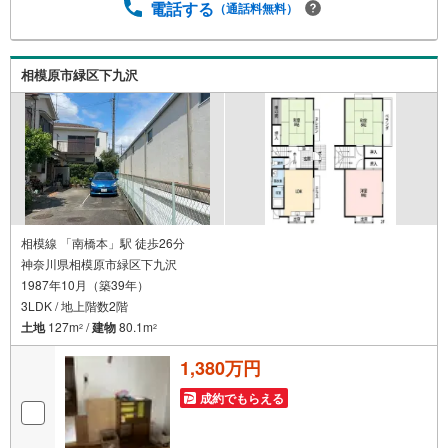
所に施されています。不動産会社独自の瑕疵保証付きで、
電話する
（通話料無料）
お引き渡し後も安心してお過ごしいただけるのも大きな魅
力です。平面駐車場も完備されており、お車での出し入れ
もスムーズ。即入居可能ですので、新しい生活をすぐにス
相模原市緑区下九沢
タートさせたい方にも最適です。リノベーションによって
新築のような心地よさを手に入れたこの住まいで、穏やか
な新生活を始めてみませんか。ぜひ現地で、その陽当りの
良さと開放的な眺望をご体感ください。
相模線 「南橋本」駅 徒歩26分
神奈川県相模原市緑区下九沢
1987年10月（築39年）
3LDK / 地上階数2階
土地
127m
/
建物
80.1m
2
2
1,380万円
成約でもらえる