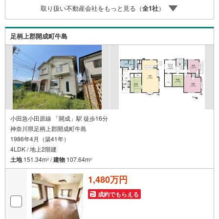
取り扱い不動産会社をもっと見る（
全
1
社
）
足柄上郡開成町牛島
小田急小田原線 「開成」駅 徒歩16分
神奈川県足柄上郡開成町牛島
1986年4月（築41年）
4LDK / 地上2階建
土地
151.34m
/
建物
107.64m
2
2
1,480万円
成約でもらえる