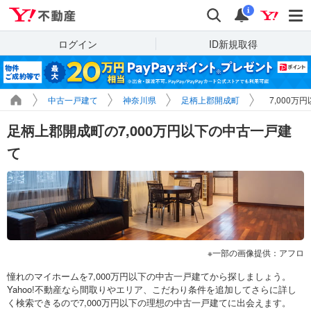
Yahoo!不動産
検索
通知
i
ログイン
ID新規取得
中古一戸建て
神奈川県
足柄上郡開成町
7,000万
足柄上郡開成町の7,000万円以下の中古一戸建
て
一部の画像提供：アフロ
憧れのマイホームを7,000万円以下の中古一戸建てから探しましょう。
Yahoo!不動産なら間取りやエリア、こだわり条件を追加してさらに詳し
く検索できるので7,000万円以下の理想の中古一戸建てに出会えます。