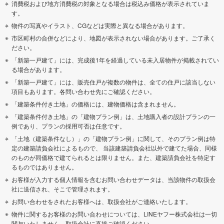
消費税および地方消費税の対象となる場合は税込み価格が表示されていま
す。
物件の写真やイラスト、CGなどは実際と異なる場合があります。
市区町村の合併などにより、地図が表示されない場合があります。ご了承く
ださい。
「新築一戸建て」には、完成後1年を経過している未入居物件が掲載されてい
る場合があります。
「新築一戸建て」には、販売住戸が複数の物件は、全ての住戸に該当しない
項目もあります。各問い合わせ先にご確認ください。
「建築条件付き土地」の価格には、建物価格は含まれません。
「建築条件付き土地」の「建物プラン例」は、土地購入者の設計プランの一
例であり、プランの採用可否は任意です。
「土地（建築条件なし）」の「建物プラン例」に関して、そのプラン例は特
定の建築請負会社によるもので、 当該建築請負会社以外で建てた場合、同様
のものが同価格で建てられるとは限りません。また、建築請負会社を特定す
るものではありません。
お客様が入力する個人情報を含むお問い合わせデータは、当該物件の取扱会
社に送信され、そこで管理されます。
お問い合わせをされたお客様へは、取扱会社がご連絡いたします。
物件に関するお客様のお問い合わせについては、LINEヤフー株式会社は一切
関与いたしません。取扱会社に直接ご確認ください。