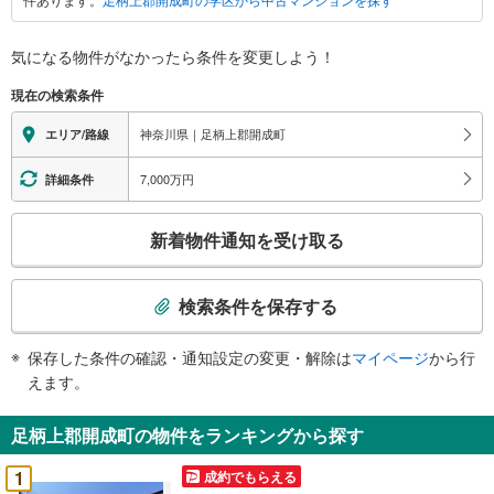
郡
開
成
気になる物件がなかったら
条件を変更しよう！
町
現在の検索条件
に
関
神奈川県｜足柄上郡開成町
エリア/路線
す
る
7,000万円
詳細条件
情
こ
報
新着物件通知を受け取る
の
検
索
検索条件を保存する
条
件
保存した条件の確認・通知設定の変更・解除は
マイページ
から行
で
えます。
通
知
足柄上郡開成町の物件をランキングから探す
を
受
1
成約でもらえる
け