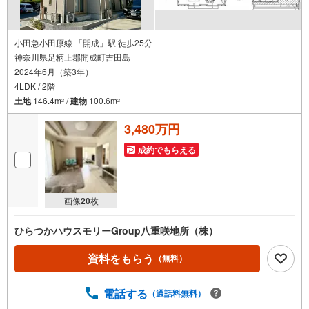
小田急小田原線 「開成」駅 徒歩25分
神奈川県足柄上郡開成町吉田島
2024年6月（築3年）
4LDK / 2階
土地
146.4m
/
建物
100.6m
2
2
3,480万円
成約でもらえる
画像
20
枚
ひらつかハウスモリーGroup八重咲地所（株）
資料をもらう
（無料）
電話する
（通話料無料）