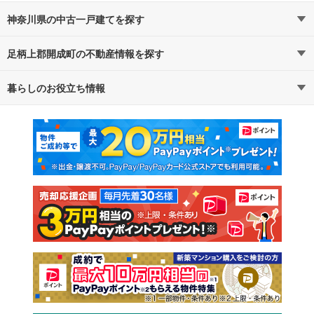
神奈川県の中古一戸建てを探す
足柄上郡開成町の不動産情報を探す
路線・駅から探す
地域から探す
暮らしのお役立ち情報
不動産・住宅
賃貸住宅
通勤・通学時間から探す
地図から探す
マンションカタログ
教えて！住まいの先生
新築マンション
中古マンション
新築一戸建て
中古一戸建て
注文住宅
土地
売却査定