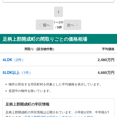
1
1
〜
3
件
前へ
次へ
/
3
件
足柄上郡開成町の間取りごとの価格相場
間取り（該当物件数）
平均価格
4LDK
（
2
件）
2,480万円
5LDK以上
（
1
件）
4,680万円
物件が所在する市区町村を対象とした平均価格を表示しています。
賃貸中の物件を除いています。
足
足柄上郡開成町の学区情報
柄
足柄上郡開成町の学区情報は公開されています。小学校が2件、中学校が1
上
件あります。
足柄上郡開成町の学区から中古マンションを探す