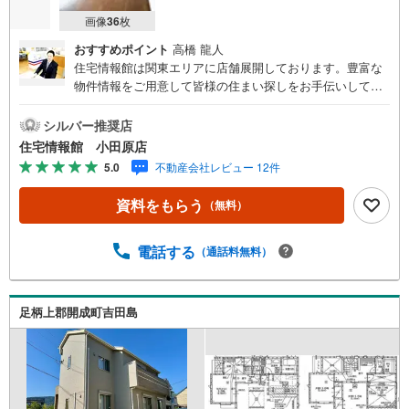
画像
36
枚
おすすめポイント
高橋 龍人
住宅情報館は関東エリアに店舗展開しております。豊富な
物件情報をご用意して皆様の住まい探しをお手伝いしてお
ります。まずは最寄りの住宅情報館にお気軽にご相談くだ
さい。住宅ローン相談会も同時開催中無理のない住宅ロー
シルバー推奨店
ンの試算やご購入の際にかかる諸費用の概算も行っており
住宅情報館 小田原店
ます。しっかりとした資金計画のアドバイスをさせて頂き
5.0
不動産会社レビュー 12件
ますので、お気軽にご相談ください。
資料をもらう
（無料）
電話する
（通話料無料）
足柄上郡開成町吉田島