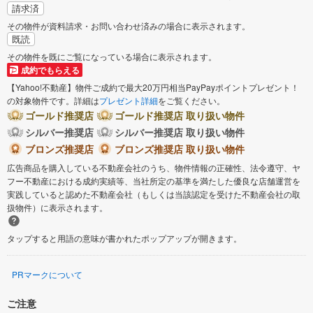
請求済
その物件が資料請求・お問い合わせ済みの場合に表示されます。
既読
その物件を既にご覧になっている場合に表示されます。
成約でもらえる
【Yahoo!不動産】物件ご成約で最大20万円相当PayPayポイントプレゼント！
の対象物件です。詳細は
プレゼント詳細
をご覧ください。
ゴールド推奨店
ゴールド推奨店 取り扱い物件
シルバー推奨店
シルバー推奨店 取り扱い物件
ブロンズ推奨店
ブロンズ推奨店 取り扱い物件
広告商品を購入している不動産会社のうち、物件情報の正確性、法令遵守、ヤ
フー不動産における成約実績等、当社所定の基準を満たした優良な店舗運営を
実践していると認めた不動産会社（もしくは当該認定を受けた不動産会社の取
扱物件）に表示されます。
タップすると用語の意味が書かれたポップアップが開きます。
PRマークについて
ご注意