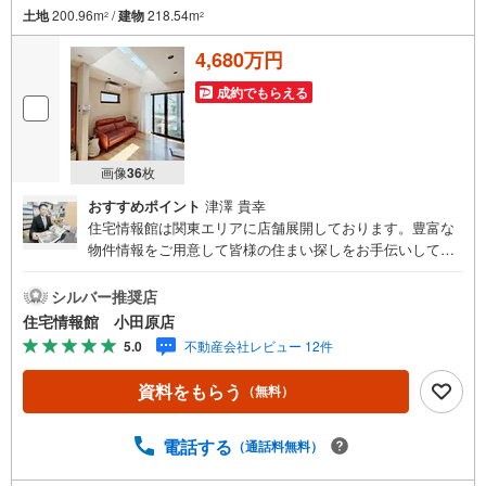
土地
200.96m
/
建物
218.54m
2
2
4,680万円
成約でもらえる
画像
36
枚
おすすめポイント
津澤 貴幸
住宅情報館は関東エリアに店舗展開しております。豊富な
物件情報をご用意して皆様の住まい探しをお手伝いしてお
ります。まずは最寄りの住宅情報館にお気軽にご相談くだ
さい。住宅ローン相談会も同時開催中無理のない住宅ロー
シルバー推奨店
ンの試算やご購入の際にかかる諸費用の概算も行っており
住宅情報館 小田原店
ます。しっかりとした資金計画のアドバイスをさせて頂き
5.0
不動産会社レビュー 12件
ますので、お気軽にご相談ください。
資料をもらう
（無料）
電話する
（通話料無料）