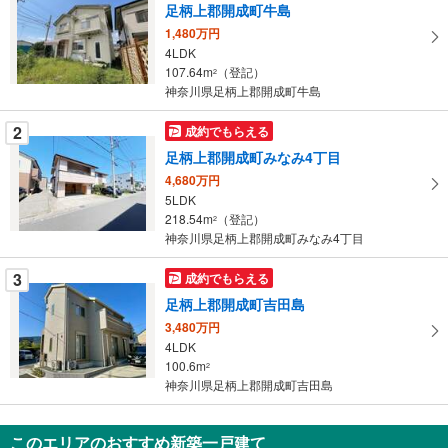
足柄上郡開成町牛島
取
1,480万円
る
4LDK
・
107.64m
（登記）
2
条
神奈川県足柄上郡開成町牛島
件
を
2
成約でもらえる
マ
足柄上郡開成町みなみ4丁目
イ
4,680万円
ペ
5LDK
ー
218.54m
（登記）
2
神奈川県足柄上郡開成町みなみ4丁目
ジ
に
3
成約でもらえる
保
足柄上郡開成町吉田島
存
す
3,480万円
4LDK
る
100.6m
2
神奈川県足柄上郡開成町吉田島
このエリアのおすすめ新築一戸建て