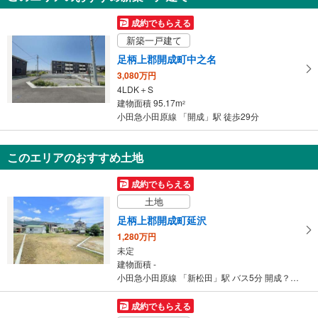
成約でもらえる
新築一戸建て
足柄上郡開成町中之名
3,080万円
4LDK＋S
建物面積 95.17m
2
小田急小田原線 「開成」駅 徒歩29分
このエリアのおすすめ土地
成約でもらえる
土地
足柄上郡開成町延沢
1,280万円
未定
建物面積 -
小田急小田原線 「新松田」駅 バス5分 開成？学校 バス停下車 徒歩8分
成約でもらえる