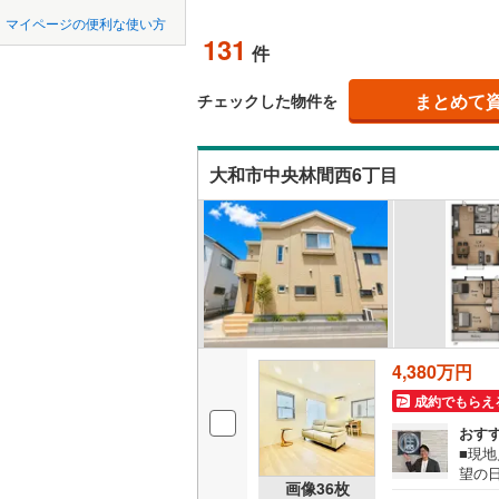
中国
鳥取
緑区
(
19
)
小田急多
マイページの便利な使い方
吹き抜け
131
件
泉区
(
21
)
東急田園
四国
徳島
二世帯向
まとめて
東急新横
チェックした物件を
相模原市
緑区
(
35
)
サービス
九州・沖縄
福岡
京急逗子
（
34
）
神奈川県のその
横須賀市
大和市中央林間西6丁目
相模鉄道
ほかの地域
立地
藤沢市
(
4
横浜高速
0
0
0
0
0
0
該当物件
該当物件
該当物件
該当物件
該当物件
該当物件
件
件
件
件
件
件
最寄りの
逗子市
(
3
箱根登山
厚木市
(
5
配置、向き、
海老名市
前道6m
4,380万円
綾瀬市
(
2
平坦地
（
成約でもらえ
中郡大磯
おす
LD
■現
足柄上郡
望の
画像
36
枚
リビング
和市