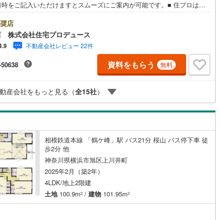
庭
日時をご記入いただけますとスムーズにご案内が可能です。■ 住プロは大
・綾瀬市・座間市エリアに強い！ 住プロは、大和市・綾瀬市・座間市エリ
ッキあり
（
4
）
不動産売買専門会社です！最新物件情報や当社限定で販売する物件情報も
奨店
いますので、お気軽にお問合せ下さい！ -------------- 弊社独自の住宅ロ
店 株式会社住宅プロデュース
提案システム 弊社ではファイナンシャル専門スタッフによる【丁寧な資金
不動産会社レビュー 22件
施工・品質・工法関連
4.9
バイス】【ファイナンシャルプラン提案書の作成】を随時行っておりま
意外に知らないお客様が多い【定年時の住宅ローン残高】【住宅購入者だ
資料をもらう
-50638
無料
震、制震構造
住宅性能評価付き
（
6
）
加入できる無料の生命保険】【13年間もらえる、国からの特別ボーナス】
から多くなる【教育費】住宅を買った後から始まる【住宅ローン返済】65
上から必要になる【老後の費用負担】住宅探しの【このタイミング】で不
動産会社をもっと見る（
全
15
社
）
を明確にしていきませんか？？ --------------
応
ン内見(相談)可
（
56
）
IT重説可
（
26
）
相模鉄道本線 「鶴ケ峰」駅 バス21分 桜山 バス停下車 徒
歩2分 他
ン対応とは？
神奈川県横浜市旭区上川井町
2025年2月（築2年）
4LDK/地上2階建
土地
100.9m
/
建物
101.95m
2
2