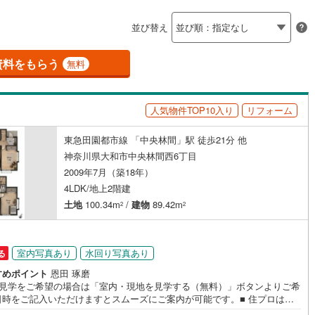
島根
岡山
広島
山口
瀬谷区
(
15
)
摩線
(
21
)
東急東横線
(
47
)
（
12
）
バリアフリー住宅
（
16
）
並び替え
青葉区
(
37
)
都市線
(
105
)
東急目黒線
(
14
)
香川
愛媛
高知
け
（
3
）
平屋・1階建て
（
0
）
保存した条件を見る
資料をもらう
浜線
(
15
)
京急本線
(
62
)
無料
中央区
(
42
)
ルーム（納戸）
佐賀
長崎
熊本
大分
線
(
12
)
京急久里浜線
(
9
)
(
13
)
平塚市
(
58
)
人気物件TOP10入り
リフォーム
いずみ野線
(
61
)
相模鉄道新横浜線
(
21
)
8
)
小田原市
(
24
)
東急田園都市線 「中央林間」駅 徒歩21分 他
鉄道みなとみらい線
(
11
)
江ノ島電鉄
(
37
)
この条件で検索する
この条件で検索する
この条件で検索する
この条件で検索する
この条件で検索する
この条件で検索する
市区町村以下を選択
市区町村を選択す
駅を選択する
神奈川県大和市中央林間西6丁目
駅が始発駅
（
26
）
海まで2km以内
（
9
）
)
三浦市
(
3
)
鉄道
(
6
)
箱根登山ケーブルカー
(
1
)
2009年7月（築18年）
4LDK/地上2階建
3
)
大和市
(
25
)
建ち方、日当たり
土地
100.34m
/
建物
89.42m
2
2
(
18
)
座間市
(
17
)
以上
（
26
）
角地
（
20
）
8
)
三浦郡葉山町
(
4
)
65
）
室内写真あり
水回り写真あり
る
町
(
12
)
中郡二宮町
(
6
)
すめポイント
恩田 琢磨
地見学をご希望の場合は「室内・現地を見学する（無料）」ボタンよりご希
大井町
(
3
)
足柄上郡松田町
(
1
)
日時をご記入いただけますとスムーズにご案内が可能です。■ 住プロは大
ダイニング15畳以上
・綾瀬市エリアに強い！ 住プロは大和市・綾瀬市エリアの不動産売買専門