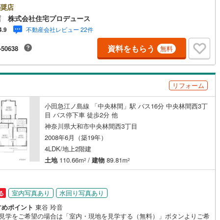
開成町
(
2
)
足柄下郡箱根町
(
2
)
です！最新物件情報や当社限定で販売する物件情報も多数ございますの
奨店
お問合せ下さい！ -------------- 弊社独自の住宅ローン提案システム
店 株式会社住宅プロデュース
湯河原町
(
3
)
愛甲郡愛川町
(
11
)
ではファイナンシャル専門スタッフによる【丁寧な資金アドバイス】【フ
不動産会社レビュー 22件
4.9
ナンシャルプラン提案書の作成】を随時行っております。意外に知らない
様が多い【定年時の住宅ローン残高】【住宅購入者だけが加入できる無料
資料をもらう
-50638
無料
命保険】【13年間もらえる、国からの特別ボーナス】これから多くなる
ッチン
（
16
）
対面キッチン
（
79
）
育費】住宅を買った後から始まる【住宅ローン返済】65歳以上から必要に
【老後の費用負担】住宅探しの【このタイミング】で不安な部分を明確に
ませんか？？ --------------
契約、入居関連など
リフォーム
能
（
40
）
小田急江ノ島線 「中央林間」駅 バス16分 中央林間西3丁
目 バス停下車 徒歩2分 他
神奈川県大和市中央林間西3丁目
2008年6月（築19年）
機あり
（
84
）
4LDK/地上2階建
土地
110.66m
/
建物
89.81m
2
2
インクローゼット
床下収納
（
78
）
室内写真あり
水回り写真あり
る
すめポイント
東谷 玲音
地見学をご希望の場合は「室内・現地を見学する（無料）」ボタンよりご希