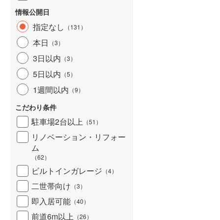
情報公開日
指定なし
（
131
）
本日
（
3
）
3日以内
（
3
）
5日以内
（
5
）
1週間以内
（
9
）
こだわり条件
駐車場2台以上
（
51
）
リノベーション・リフォー
ム
（
62
）
ビルトインガレージ
（
4
）
二世帯向け
（
3
）
即入居可能
（
40
）
前道6m以上
（
26
）