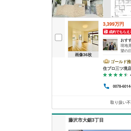
3,399万円
成約でもらえ
おす
現地
望の
画像
36
枚
市・
会社
ゴールド推
で、お気軽に
住プロ三ツ境
弊社
ァイ
お客
0078-6014
の生
【教
なる
取り扱い不
していき
藤沢市大鋸3丁目