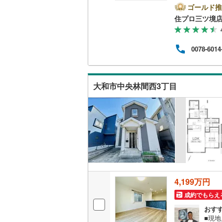
足柄上郡
会社
ゴールド推
（
68
）
で、お気軽に
住プロ三ツ境
足柄下郡
弊社
ァイ
キッチン
お客
0078-6014
の生
独立型キ
【教
なる
していき
販売、価格、
大和市中央林間西3丁目
即入居可
浴室
浴室乾燥
収納
4,199万円
ウォーク
成約でもらえ
（
26
）
おす
■現