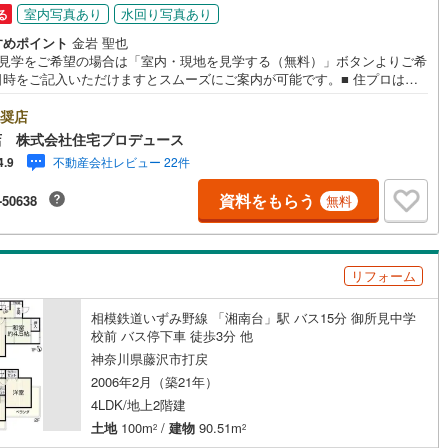
室内写真あり
水回り写真あり
る
すめポイント
金岩 聖也
地見学をご希望の場合は「室内・現地を見学する（無料）」ボタンよりご希
日時をご記入いただけますとスムーズにご案内が可能です。■ 住プロは、
区・旭区・泉区・戸塚区・保土ケ谷区・大和市の不動産売買専門会社で
 最新物件情報や当社限定の物件情報も多数ご用意！お気軽にお問合せ下さ
奨店
社独自の住宅ローン提案システム 弊社ではファイナンシャル
店 株式会社住宅プロデュース
スタッフによる【丁寧な資金アドバイス】【ファイナンシャルプラン提案
不動産会社レビュー 22件
4.9
作成】を随時行っております。意外に知らないお客様が多い【定年時の住
ーン残高】【住宅購入者だけが加入できる無料の生命保険】【13年間もら
資料をもらう
-50638
無料
、国からの特別ボーナス】これから多くなる【教育費】住宅を買った後か
まる【住宅ローン返済】65歳以上から必要になる【老後の費用負担】住宅
【このタイミング】で不安な部分を明確にしていきませんか？？ -----------
リフォーム
相模鉄道いずみ野線 「湘南台」駅 バス15分 御所見中学
校前 バス停下車 徒歩3分 他
神奈川県藤沢市打戻
2006年2月（築21年）
4LDK/地上2階建
土地
100m
/
建物
90.51m
2
2