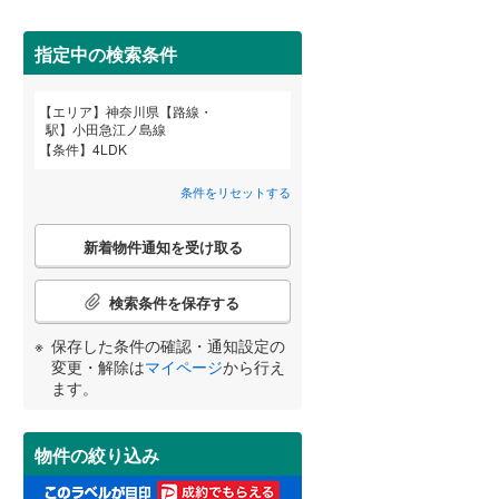
栄区
(
8
)
東急大井町線
(
11
)
間取り変更可能
（
1
）
都筑区
(
13
)
指定中の検索条件
こどもの国線
(
25
)
3階建て以上
（
13
）
京急大師線
(
2
)
南区
(
27
)
エリア
神奈川県【路線・
宮崎
鹿児島
沖縄
駅】小田急江ノ島線
相模鉄道本線
(
172
)
条件
4LDK
鎌倉市
(
20
)
横浜シーサイドライン
(
13
)
条件をリセットする
茅ヶ崎市
(
38
)
湘南モノレール江の島線
(
34
)
こ
する
る
条件をリセットする
条件をリセットする
条件をリセットする
条件をリセットする
条件をリセットする
条件をリセットする
小学校まで1km以内
（
53
）
新着物件通知を受け取る
の
秦野市
(
20
)
伊豆箱根鉄道大雄山線
(
22
)
検
索
伊勢原市
(
24
)
検索条件を保存する
条
件
南足柄市
(
7
)
保存した条件の確認・通知設定の
南道路
（
23
）
で
変更・解除は
マイページ
から行え
通
高座郡寒川町
(
11
)
ます。
知
を
足柄上郡中井町
(
0
)
受
物件の絞り込み
け
足柄上郡山北町
(
1
)
取