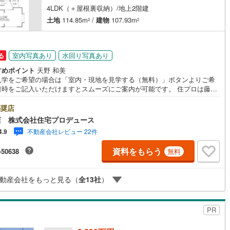
4LDK（＋屋根裏収納）/地上2階建
土地
114.85m
/
建物
107.93m
2
2
室内写真あり
水回り写真あり
る
すめポイント
天野 和美
見学をご希望の場合は「室内・現地を見学する（無料）」ボタンよりご希
日時をご記入いただけますとスムーズにご案内が可能です。 住プロは藤沢
綾瀬市エリアに強い！ 住プロは、藤沢市・綾瀬市エリアの不動産売買専門
です！最新物件情報や当社限定で販売する物件情報も多数ございますの
奨店
お問合せ下さい！ -------------- 弊社独自の住宅ローン提案システム
店 株式会社住宅プロデュース
ではファイナンシャル専門スタッフによる【丁寧な資金アドバイス】【フ
不動産会社レビュー 22件
4.9
ナンシャルプラン提案書の作成】を随時行っております。意外に知らない
様が多い【定年時の住宅ローン残高】【住宅購入者だけが加入できる無料
資料をもらう
-50638
無料
命保険】【13年間もらえる、国からの特別ボーナス】これから多くなる
育費】住宅を買った後から始まる【住宅ローン返済】65歳以上から必要に
【老後の費用負担】住宅探しの【このタイミング】で不安な部分を明確に
動産会社をもっと見る（
全
13
社
）
ませんか？？ --------------
PR