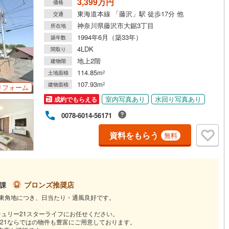
3,399万円
価格
東海道本線 「藤沢」駅 徒歩17分 他
交通
神奈川県藤沢市大鋸3丁目
所在地
1994年6月（築33年）
築年数
4LDK
間取り
地上2階
建物階
114.85m
土地面積
2
107.93m
建物面積
2
リフォーム
室内写真あり
水回り写真あり
成約でもらえる
0078-6014-56171
資料をもらう
無料
ブロンズ推奨店
1課
南東角地につき、日当たり・通風良好です。
チュリー21スターライフにお任せください。
21ならではの物件も豊富にご用意しております。