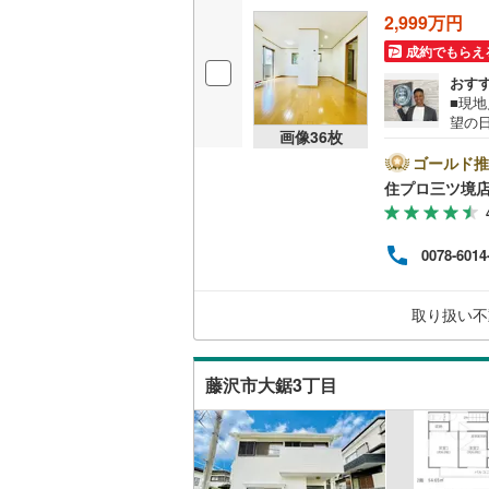
2,999万円
成約でもらえ
おす
■現
望の
画像
36
枚
沢市
門会
ゴールド推
で、お気軽に
住プロ三ツ境
弊社
ァイ
お客
0078-6014
の生
【教
なる
取り扱い不
していき
藤沢市大鋸3丁目