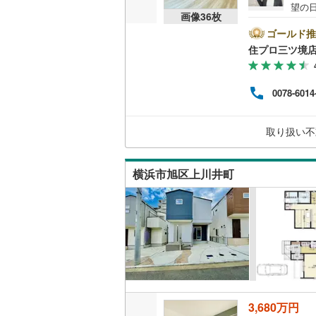
バルコニー、
望の
画像
36
枚
和市
ウッドデ
アの
ゴールド推
多数ござ
住プロ三ツ境
ーン
構造・規模・
アド
す。
0078-6014
耐震、免
けが
これ
（
3
）
歳以
取り扱い不
安な部分
オンライン対
横浜市旭区上川井町
オンライ
オンライ
3,680万円