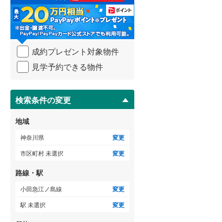
る
足柄下郡真鶴町
(
1
)
・
条
愛甲郡清川村
(
1
)
件
を
成約プレゼント対象物件
マ
イ
見学予約できる物件
ペ
ー
ジ
に
検索条件の変更
保
存
地域
す
る
神奈川県
変更
市区町村 未選択
変更
路線・駅
小田急江ノ島線
変更
駅 未選択
変更