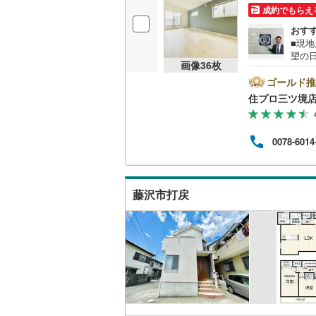
成約でもらえ
おす
■現
望の
画像
36
枚
瀬谷
す！
ゴールド推
い!! -------------- 弊
住プロ三ツ境
専門
書の
宅ロ
0078-6014
える
ら始
探しの
---
藤沢市打戻