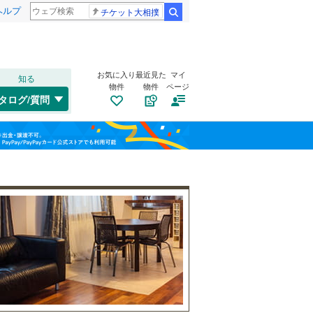
ヘルプ
チケット大相撲
検索
お気に入り
最近見た
マイ
知る
物件
物件
ページ
東海道本線
(
217
)
タログ/質問
中原区
(
3
)
福島
横浜線
(
163
)
(
23
)
(
6
)
(
6
)
宮前区
(
31
)
相模線
(
206
)
栃木
群馬
山梨
埼京線
(
11
)
トイレ２か所
（
118
）
西区
(
6
)
太陽光発電システム
（
3
）
保土ケ谷区
(
13
)
港北区
(
13
)
和歌山
旭区
(
45
)
小田急江ノ島線
(
131
)