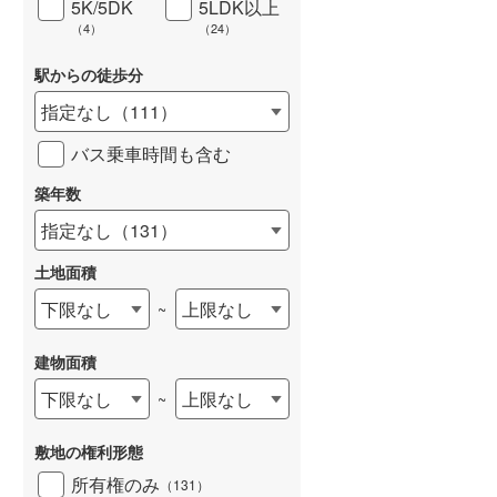
5K/5DK
5LDK以上
（
4
）
（
24
）
駅からの徒歩分
指定なし
（
111
）
バス乗車時間も含む
築年数
指定なし
（
131
）
土地面積
下限なし
上限なし
~
建物面積
下限なし
上限なし
~
敷地の権利形態
所有権のみ
（
131
）