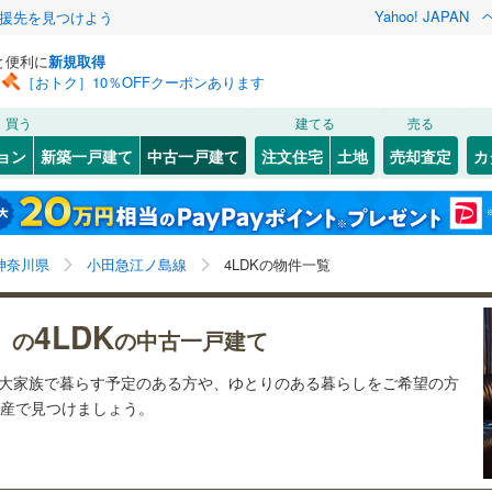
Yahoo! JAPAN
援先を見つけよう
と便利に
新規取得
［おトク］10％OFFクーポンあります
検索条件を保存しました
買う
建てる
売る
ライン（宇都宮～逗子）
湘南新宿ライン（前橋～小田原）
リノベーション
ョン
新築一戸建て
中古一戸建て
注文住宅
土地
売却査定
カ
(
215
)
この検索条件の新着物件通知は、
マイページ
から設定できます。
ション・リフォーム
築古・築30年以上
（
27
）
)
幸区
(
0
)
岩手
宮城
秋田
山形
)
鶴見線
(
14
)
桜ケ丘
)
(
13
)
(
13
)
(
10
)
(
15
)
(
20
)
1
)
多摩区
(
12
)
)
横須賀線
(
95
)
(
15
)
神奈川県、小田急江ノ島線、4LDK
神奈川
埼玉
千葉
茨城
神奈川県
小田急江ノ島線
4LDKの物件一覧
7
)
JR東日本）
(
5
)
京浜東北線
(
91
)
4
）
オール電化
（
8
）
長野
富山
石川
福井
4LDK
20
)
東海道新幹線
(
10
)
7
)
神奈川区
(
13
)
）の
の中古一戸建て
片瀬江ノ島
)
(
10
)
検索条件を保存する
台以上
（
51
）
ビルトインガレージ
（
4
）
(
2
)
閉じる
閉じる
お気に入りリストを見る
お気に入りリストを見る
閉じる
閉じる
南区
(
10
)
岐阜
静岡
三重
ど大家族で暮らす予定のある方や、ゆとりのある暮らしをご希望の方
地下鉄ブルーライン
(
138
)
横浜市営地下鉄グリーンライン
タ付インターホン
防犯カメラ
（
0
）
マイページ
不動産で見つけましょう。
(
61
)
0
)
金沢区
(
10
)
兵庫
京都
滋賀
奈良
3
)
港南区
(
21
)
原線
(
67
)
小田急小田原線
(
261
)
全体