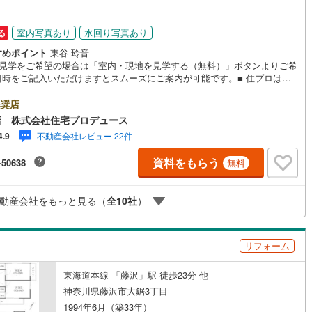
室内写真あり
水回り写真あり
る
すめポイント
東谷 玲音
地見学をご希望の場合は「室内・現地を見学する（無料）」ボタンよりご希
日時をご記入いただけますとスムーズにご案内が可能です。■ 住プロは藤
・綾瀬市エリアに強い！ 住プロは、藤沢市・綾瀬市エリアの不動産売買専
社です！最新物件情報や当社限定で販売する物件情報も多数ございますの
奨店
お問合せ下さい！ -------------- 弊社独自の住宅ローン提案システム
店 株式会社住宅プロデュース
ではファイナンシャル専門スタッフによる【丁寧な資金アドバイス】【フ
不動産会社レビュー 22件
4.9
ナンシャルプラン提案書の作成】を随時行っております。意外に知らない
様が多い【定年時の住宅ローン残高】【住宅購入者だけが加入できる無料
資料をもらう
-50638
無料
命保険】【13年間もらえる、国からの特別ボーナス】これから多くなる
育費】住宅を買った後から始まる【住宅ローン返済】65歳以上から必要に
【老後の費用負担】住宅探しの【このタイミング】で不安な部分を明確に
動産会社をもっと見る（
全
10
社
）
ませんか？？ --------------
リフォーム
東海道本線 「藤沢」駅 徒歩23分 他
神奈川県藤沢市大鋸3丁目
1994年6月（築33年）