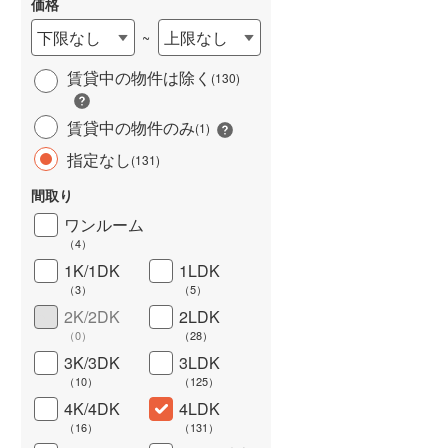
価格
下限なし
上限なし
~
賃貸中の物件は除く
(
130
)
賃貸中の物件のみ
(
1
)
長期優良住宅
（
1
）
指定なし
(
131
)
間取り
ワンルーム
（
4
）
1K/1DK
1LDK
（
3
）
（
5
）
詳しく見る
2K/2DK
2LDK
（
0
）
（
28
）
3K/3DK
3LDK
（
10
）
（
125
）
4K/4DK
4LDK
（
16
）
（
131
）