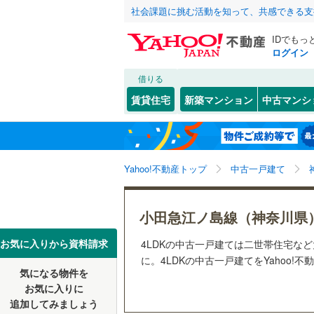
社会課題に挑む活動を知って、共感できる支
IDでもっ
ログイン
借りる
北海道
JR
北海道
湘南新宿
こだわり条件
リフォーム、
賃貸住宅
新築マンション
中古マンシ
(
86
)
リノベー
川崎市
川崎区
(
3
東北
青森
南武線
(
36
（
62
）
(
28
)
(
7
)
(
8
高津区
(
1
根岸線
(
73
関東
東京
Yahoo!不動産トップ
中古一戸建て
設備
麻生区
(
2
中央本線（
床暖房
（
信越・北陸
新潟
御殿場線
(
横浜市
鶴見区
(
1
小田急江ノ島線（神奈川県
(
7
)
(
23
)
(
6
駐車場2
中区
(
11
)
東海
愛知
お気に入りから資料請求
4LDKの中古一戸建ては二世帯住宅な
地下鉄
横浜市営
ＴＶモニ
に。4LDKの中古一戸建てをYahoo!
磯子区
(
1
気になる物件を
（
83
）
近畿
大阪
お気に入りに
戸塚区
(
2
私鉄・その他
京王相模
追加してみましょう
間取り、居室