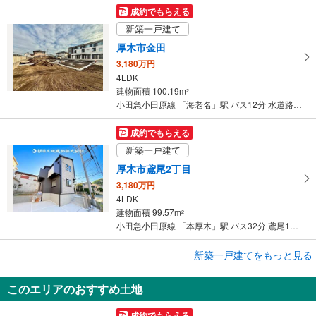
成約でもらえる
新築一戸建て
厚木市金田
3,180万円
4LDK
建物面積 100.19m
2
小田急小田原線 「海老名」駅 バス12分 水道路 バス停下車 徒歩5分
成約でもらえる
新築一戸建て
厚木市鳶尾2丁目
3,180万円
4LDK
建物面積 99.57m
2
小田急小田原線 「本厚木」駅 バス32分 鳶尾1丁目 バス停下車 徒歩3分
新築一戸建てをもっと見る
新築一戸建て
厚木市金田
このエリアのおすすめ土地
3,180万円
4LDK
成約でもらえる