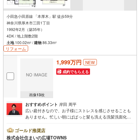
小田急小田原線 「本厚木」駅 徒歩59分
神奈川県厚木市三田1丁目
1992年2月（築35年）
4DK / 地上階数2階
土地
100.02m
/
建物
86.33m
2
2
リフォーム
1,999万円
NEW
成約でもらえる
画像
13
枚
おすすめポイント
岸田 周平
広い庭付きなので、お子様にストレスを感じさせることも
ありません。忙しい朝にぱぱっと髪も洗える洗髪洗面化粧
台つきです。こちらは中古一戸建ての物件です。設備も充
実した、快適な暮らしのある4DKの物件はこちらです。交
ゴールド推奨店
通のアクセスがしやすくと色んな所に行きやすいです。建
株式会社住まいの広場TOWNS