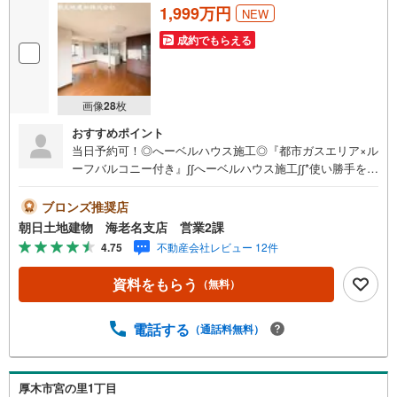
1,999万円
NEW
成約でもらえる
画像
28
枚
おすすめポイント
当日予約可！◎へーベルハウス施工◎『都市ガスエリア×ル
ーフバルコニー付き』∫∫へーベルハウス施工∫∫*使い勝手を考
えられた間取りで、様々なご家庭のお客様におススメです*
∫∫都市ガスエリア∫∫*日々のランニングコストを抑えられる、
ブロンズ推奨店
人気の都市ガスエリア物件です*∫∫ルーフバルコニー付き∫∫*
朝日土地建物 海老名支店 営業2課
約10帖のルーフバルコニーでは、休日に家族でゆっくり過
4.75
不動産会社レビュー 12件
ごすことができます*【*地域密着を合言葉に1985年創業*】
私共、朝日土地建物グループは東京都・神奈川県・埼玉県
資料をもらう
（無料）
で13店舗展開しております！ご相談は朝日土地建物（株）
海老名支店営業2課まで！
電話する
（通話料無料）
厚木市宮の里1丁目