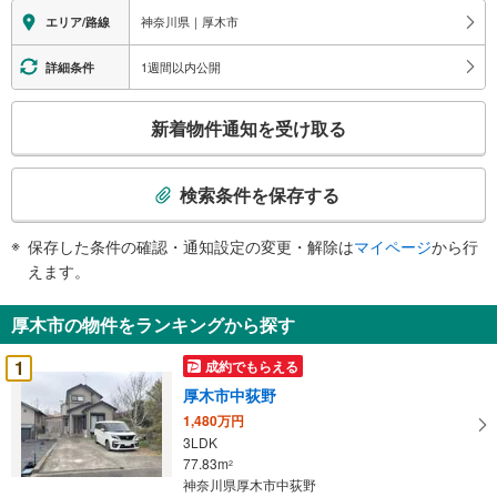
神奈川県｜厚木市
エリア/路線
1週間以内公開
詳細条件
こ
新着物件通知を受け取る
の
検
索
検索条件を保存する
条
件
保存した条件の確認・通知設定の変更・解除は
マイページ
から行
で
えます。
通
知
厚木市の物件をランキングから探す
を
受
1
成約でもらえる
け
厚木市中荻野
取
1,480万円
る
3LDK
・
77.83m
2
条
神奈川県厚木市中荻野