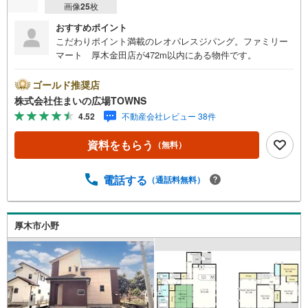
画像
25
枚
おすすめポイント
こだわりポイント満載のレオパレスジパング。ファミリー
マート 厚木金田店が472m以内にある物件です。
ゴールド推奨店
株式会社住まいの広場TOWNS
4.52
不動産会社レビュー 38件
資料をもらう
（無料）
電話する
（通話料無料）
厚木市小野