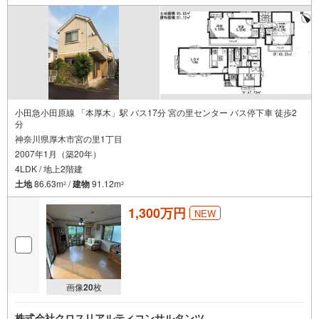
小田急小田原線 「本厚木」駅 バス17分 宮の里センター バス停下車 徒歩2
分
神奈川県厚木市宮の里1丁目
2007年1月（築20年）
4LDK / 地上2階建
土地
86.63m
/
建物
91.12m
2
2
1,300万円
NEW
画像
20
枚
株式会社クロスリアルティコンサルタンツ