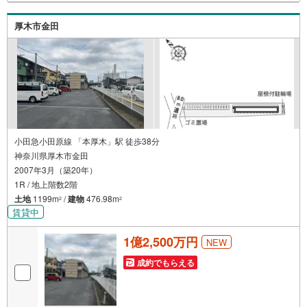
様へ経験豊富なスタッフが親身になってお客様に合った物
件をご紹介させて頂きます！ /他社様掲載物件も併せてご紹
厚木市金田
介可能ですのでお気軽にお問い合わせ下さい♪駐車場もご
ざいますので、お車でのお越しも大歓迎です！
小田急小田原線 「本厚木」駅 徒歩38分
神奈川県厚木市金田
2007年3月（築20年）
1R / 地上階数2階
土地
1199m
/
建物
476.98m
2
2
賃貸中
1億2,500万円
NEW
成約でもらえる