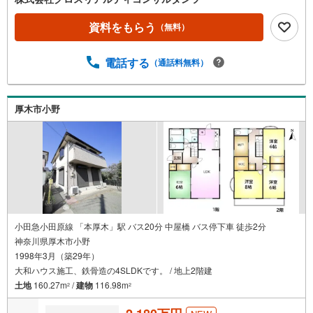
資料をもらう
（無料）
電話する
（通話料無料）
厚木市小野
小田急小田原線 「本厚木」駅 バス20分 中屋橋 バス停下車 徒歩2分
神奈川県厚木市小野
1998年3月（築29年）
大和ハウス施工、鉄骨造の4SLDKです。 / 地上2階建
土地
160.27m
/
建物
116.98m
2
2