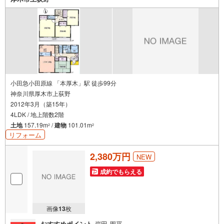
やかな時間を過ごせることでしょう。収納力と開放感を兼
ね備えた、機能美あふれる邸宅をぜひ現地でご体感くださ
い。
小田急小田原線 「本厚木」駅 徒歩99分
神奈川県厚木市上荻野
2012年3月（築15年）
4LDK / 地上階数2階
土地
157.19m
/
建物
101.01m
2
2
リフォーム
2,380万円
NEW
成約でもらえる
画像
13
枚
おすすめポイント
岸田 周平