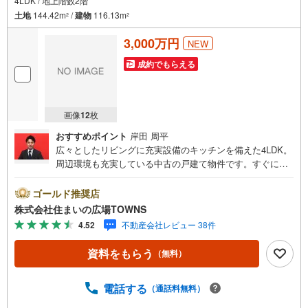
4LDK / 地上階数2階
土地
144.42m
/
建物
116.13m
2
2
3,000万円
NEW
成約でもらえる
画像
12
枚
おすすめポイント
岸田 周平
広々としたリビングに充実設備のキッチンを備えた4LDK。
周辺環境も充実している中古の戸建て物件です。すぐに入
居できるので、お急ぎの方も安心してお問い合わせくださ
い。交通のアクセスがしやすくと色んな所に行きやすいで
ゴールド推奨店
す。クローゼット付きの物件です。建物面積116.13平米も
株式会社住まいの広場TOWNS
ありますので、ご検討ください。広い庭付きなので、お子
4.52
不動産会社レビュー 38件
様にストレスを感じさせることもありません。【年中無休/
9:00～21:00】人気物件は特にお問い合わせが集中するた
資料をもらう
（無料）
め、お早めにお電話下さい。「室内・現地を見学する」ボ
タンよりご予約頂くとご見学がスムーズです。■その他、各
種ご相談も承っております。○住宅ローンのご相談○ライフ
電話する
（通話料無料）
プランのシミュレーション■住まいの広場TOWNSからお客