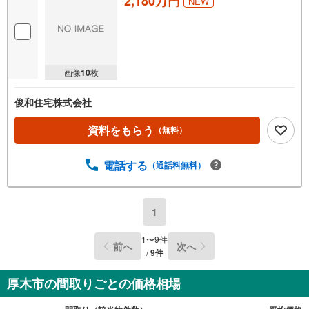
2,180万円
NEW
画像
10
枚
俊和住宅株式会社
資料をもらう
（無料）
電話する
（通話料無料）
1
1
〜
9
件
前へ
次へ
/
9
件
厚木市の間取りごとの価格相場