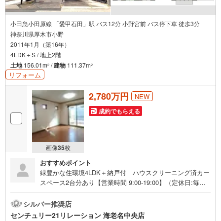
小田急小田原線 「愛甲石田」駅 バス12分 小野宮前 バス停下車 徒歩3分
神奈川県厚木市小野
2011年1月（築16年）
4LDK＋S / 地上2階
土地
156.01m
/
建物
111.37m
2
2
リフォーム
2,780万円
NEW
成約でもらえる
画像
35
枚
おすすめポイント
緑豊かな住環境4LDK＋納戸付 ハウスクリーニング済カー
スペース2台分あり【営業時間 9:00-19:00】（定休日:毎週
水曜日）上記時間はご案内可能です！ぜひお気軽にご連絡
下さい！現地を見学される場合は「室内・現地を見学する
シルバー推奨店
（無料）」ボタンよりご希望の日時をご記入いただけます
センチュリー21リレーション 海老名中央店