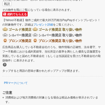
既読
その物件を既にご覧になっている場合に表示されます。
成約でもらえる
【Yahoo!不動産】物件ご成約で最大20万円相当PayPayポイントプレゼント！
の対象物件です。詳細は
プレゼント詳細
をご覧ください。
ゴールド推奨店
ゴールド推奨店 取り扱い物件
シルバー推奨店
シルバー推奨店 取り扱い物件
ブロンズ推奨店
ブロンズ推奨店 取り扱い物件
広告商品を購入している不動産会社のうち、物件情報の正確性、法令遵守、ヤ
フー不動産における成約実績等、当社所定の基準を満たした優良な店舗運営を
実践していると認めた不動産会社（もしくは当該認定を受けた不動産会社の取
扱物件）に表示されます。
タップすると用語の意味が書かれたポップアップが開きます。
PRマークについて
ご注意
消費税および地方消費税の対象となる場合は税込み価格が表示されていま
す。