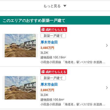
5
もっと見る
成約でもらえる
厚木市上依知
900万円
このエリアのおすすめ新築一戸建て
4SDK
83.43m
2
成約でもらえる
神奈川県厚木市上依知
新築一戸建て
厚木市金田
3,480万円
3LDK
建物面積 100.19m
2
小田急小田原線 「海老名」駅 バス12分 水道路 バス停下車 徒歩5分
成約でもらえる
新築一戸建て
厚木市金田
2,880万円
3LDK
建物面積 100.6m
2
小田急小田原線 「海老名」駅 バス12分 水道路 バス停下車 徒歩5分