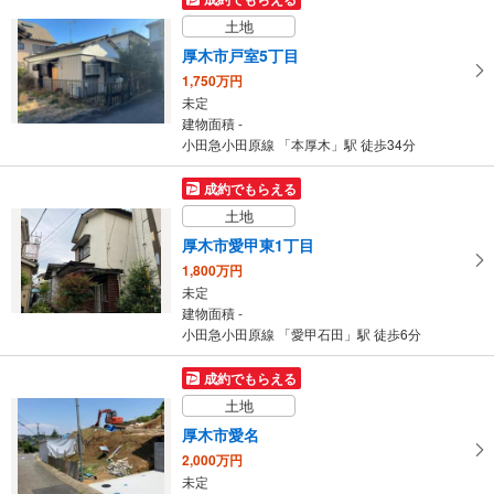
建物面積 100.19m
2
土地
小田急小田原線 「海老名」駅 バス12分 水道路 バス停下車 徒歩5分
厚木市戸室5丁目
1,750万円
未定
建物面積 -
小田急小田原線 「本厚木」駅 徒歩34分
成約でもらえる
土地
厚木市愛甲東1丁目
1,800万円
未定
建物面積 -
小田急小田原線 「愛甲石田」駅 徒歩6分
成約でもらえる
土地
厚木市愛名
2,000万円
未定