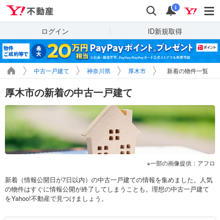
Yahoo!不動産
検索
通知
i
ログイン
ID新規取得
中古一戸建て
神奈川県
厚木市
新着の物件一覧
厚木市の新着の中古一戸建て
一部の画像提供：アフロ
新着（情報公開日が7日以内）の中古一戸建ての情報を集めました。人気
の物件はすぐに情報公開が終了してしまうことも。理想の中古一戸建て
をYahoo!不動産で見つけましょう。