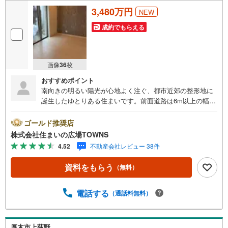
3,480万円
NEW
成約でもらえる
画像
36
枚
おすすめポイント
南向きの明るい陽光が心地よく注ぐ、都市近郊の整形地に
誕生したゆとりある住まいです。前面道路は6m以上の幅員
があり、ビルトインガレージへの車庫入れもスムーズ。平
坦な地勢で、小さなお子様のいるご家族も安心して暮らせ
ゴールド推奨店
る環境が整っています。室内は15帖以上の広々としたLDK
株式会社住まいの広場TOWNS
を中心に、全居室フローリングの洗練された空間が広がり
4.52
不動産会社レビュー 38件
ます。家族との会話が弾む対面式キッチンには、ストック
品をたっぷりしまえるパントリーを完備。さらに、シュー
資料をもらう
（無料）
ズインクロークや屋根裏収納、床下収納など、家中の至る
所に豊富な収納スペースを確保しました。荷物が多くなり
がちなファミリー世帯でも、住空間をすっきりと美しく保
電話する
（通話料無料）
つことができます。24時間換気システムや2ヶ所のトイレな
ど、日々の快適さを支える設備も充実。テラスやバルコニ
ーで季節の移ろいを感じながら、家族の笑顔が絶えない穏
厚木市上荻野