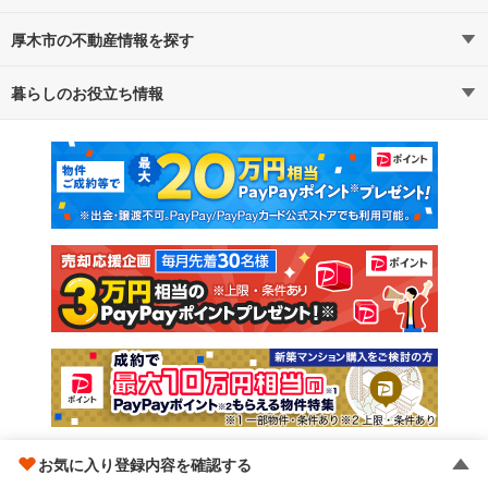
厚木市の不動産情報を探す
路線・駅から探す
地域から探す
暮らしのお役立ち情報
不動産・住宅
賃貸住宅
通勤・通学時間から探す
地図から探す
マンションカタログ
教えて！住まいの先生
新築マンション
中古マンション
新築一戸建て
中古一戸建て
注文住宅
土地
売却査定
お気に入り登録内容を確認する