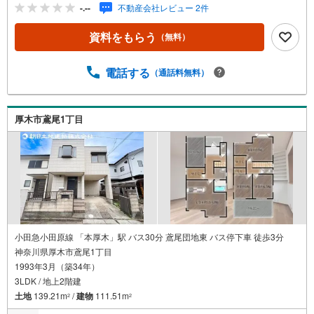
とスムーズにご案内が可能です。■□センチュリー21リレー
-.--
不動産会社レビュー 2件
ション海老名中央店■□「海老名」駅から徒歩5分のセンチ
ュリー21加盟店クオリティサービス部門で全国TOP10入賞
資料をもらう
（無料）
店舗「今すぐ見たい！」に対応可能（物件による）お迎え
や現地でのお待ち合わせも対応可能！キッズコーナー・オ
ムツ交換台完備～住宅ローン相談会開催中～・月々の返済
電話する
（通話料無料）
額はどれぐらい・頭金はどれぐらい必要・どこの金融機関
を利用したらいいの・無理なく借りられるのはいくら位住
宅ローンに精通した弊社アドバイザーが丁寧にご説明致し
厚木市鳶尾1丁目
ます。
小田急小田原線 「本厚木」駅 バス30分 鳶尾団地東 バス停下車 徒歩3分
神奈川県厚木市鳶尾1丁目
1993年3月（築34年）
3LDK / 地上2階建
土地
139.21m
/
建物
111.51m
2
2