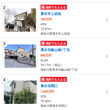
件
を
2
成約でもらえる
マ
厚木市上依知
イ
750万円
ペ
4DK
ー
72.87m
2
神奈川県厚木市上依知
ジ
に
3
成約でもらえる
保
厚木市飯山南1丁目
存
す
980万円
4LDK
る
76.17m
（登記）
2
神奈川県厚木市飯山南1丁目
4
成約でもらえる
厚木市関口
1,200万円
3DK
79.32m
2
神奈川県厚木市関口