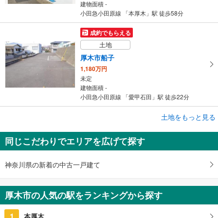
建物面積 -
小田急小田原線 「本厚木」駅 徒歩58分
成約でもらえる
土地
厚木市船子
1,180万円
未定
建物面積 -
小田急小田原線 「愛甲石田」駅 徒歩22分
成約でもらえる
土地をもっと見る
土地
同じこだわりでエリアを広げて探す
厚木市下川入
1,250万円
未定
神奈川県の新着の中古一戸建て
建物面積 -
小田急小田原線 「本厚木」駅 バス25分 六本松 バス停下車 徒歩3分
厚木市の人気の駅をランキングから探す
1
本厚木