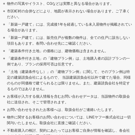
物件の写真やイラスト、CGなどは実際と異なる場合があります。
市区町村の合併などにより、地図が表示されない場合があります。ご了承く
ださい。
「新築一戸建て」には、完成後1年を経過している未入居物件が掲載されてい
る場合があります。
「新築一戸建て」には、販売住戸が複数の物件は、全ての住戸に該当しない
項目もあります。各問い合わせ先にご確認ください。
「建築条件付き土地」の価格には、建物価格は含まれません。
「建築条件付き土地」の「建物プラン例」は、土地購入者の設計プランの一
例であり、プランの採用可否は任意です。
「土地（建築条件なし）」の「建物プラン例」に関して、そのプラン例は特
定の建築請負会社によるもので、 当該建築請負会社以外で建てた場合、同様
のものが同価格で建てられるとは限りません。また、建築請負会社を特定す
るものではありません。
お客様が入力する個人情報を含むお問い合わせデータは、当該物件の取扱会
社に送信され、そこで管理されます。
お問い合わせをされたお客様へは、取扱会社がご連絡いたします。
物件に関するお客様のお問い合わせについては、LINEヤフー株式会社は一切
関与いたしません。取扱会社に直接ご確認ください。
不動産購入の検討、契約にあたってはお客様ご自身が情報を確認し、各会社