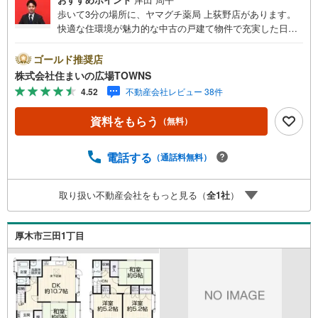
歩いて3分の場所に、ヤマグチ薬局 上荻野店があります。
快適な住環境が魅力的な中古の戸建て物件で充実した日々
を過ごしませんか。南側道路に面した物件です。トイレが2
ヶ所にあるので複数人でも快適に暮らせます。畳には音を
ゴールド推奨店
吸収する効果があるので、防音性に優れています。広々と
株式会社住まいの広場TOWNS
したリビングに充実設備のキッチンを備えた4LDK。建物面
4.52
不動産会社レビュー 38件
積101.01平米で広々している物件です。【年中無休/9:00～
21:00】人気物件は特にお問い合わせが集中するため、お早
資料をもらう
（無料）
めにお電話下さい。「室内・現地を見学する」ボタンより
ご予約頂くとご見学がスムーズです。■その他、各種ご相談
も承っております。○住宅ローンのご相談○ライフプランの
電話する
（通話料無料）
シミュレーション■住まいの広場TOWNSからお客様へ経験
豊富なスタッフが親身になってお客様に合った物件をご紹
取り扱い不動産会社をもっと見る（
全
1
社
）
介させて頂きます！ /他社様掲載物件も併せてご紹介可能で
すのでお気軽にお問い合わせ下さい♪駐車場もございます
ので、お車でのお越しも大歓迎です！
厚木市三田1丁目