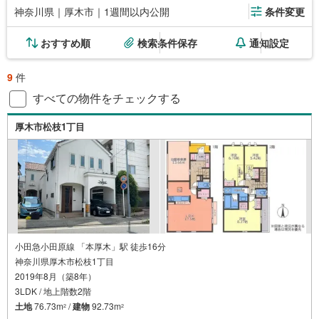
神奈川県｜厚木市｜1週間以内公開
条件変更
おすすめ順
検索条件保存
通知設定
9
件
すべての物件をチェックする
厚木市松枝1丁目
小田急小田原線 「本厚木」駅 徒歩16分
神奈川県厚木市松枝1丁目
2019年8月（築8年）
3LDK / 地上階数2階
土地
76.73m
/
建物
92.73m
2
2