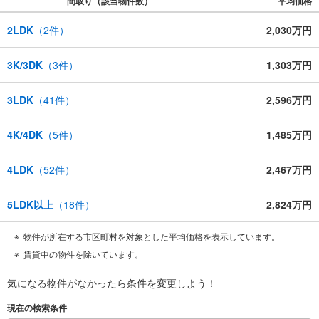
間取り（該当物件数）
平均価格
2LDK
（
2
件）
2,030万円
3K/3DK
（
3
件）
1,303万円
3LDK
（
41
件）
2,596万円
4K/4DK
（
5
件）
1,485万円
4LDK
（
52
件）
2,467万円
5LDK以上
（
18
件）
2,824万円
物件が所在する市区町村を対象とした平均価格を表示しています。
賃貸中の物件を除いています。
気になる物件がなかったら
条件を変更しよう！
現在の検索条件