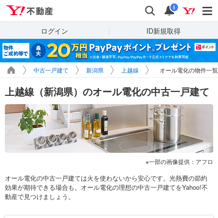
Yahoo!不動産
検索
通知
i
ログイン
ID新規取得
中古一戸建て
新潟県
上越線
オール電化の物件一覧
上越線（新潟県）のオール電化の中古一戸建て
一部の画像提供：アフロ
オール電化の中古一戸建ては火を使わないから安心です。光熱費の節約
効果が期待できる場合も。オール電化の理想の中古一戸建てをYahoo!不
動産で見つけましょう。