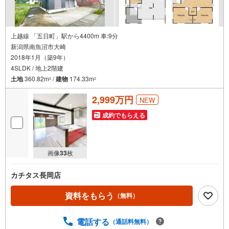
上越線 「五日町」駅から4400m 車:9分
新潟県南魚沼市大崎
2018年1月（築9年）
4SLDK / 地上2階建
土地
360.82m
/
建物
174.33m
2
2
2,999万円
NEW
成約でもらえる
画像
33
枚
カチタス長岡店
資料をもらう
（無料）
電話する
（通話料無料）