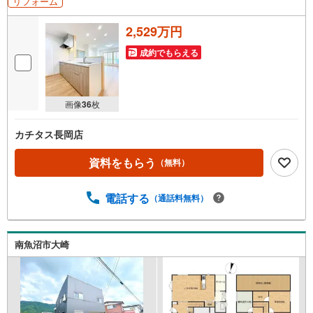
リフォーム
2,529万円
成約でもらえる
画像
36
枚
カチタス長岡店
資料をもらう
（無料）
電話する
（通話料無料）
南魚沼市大崎