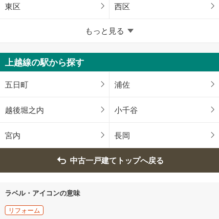
東区
西区
新潟県のそのほかの地域
もっと見る
十日町市
村上市
上越線の駅から探す
五泉市
上越市
五日町
浦佐
南魚沼市
北蒲原郡聖籠町
越後堀之内
小千谷
西蒲原郡弥彦村
宮内
長岡
中古一戸建てトップへ戻る
ラベル・アイコンの意味
リフォーム