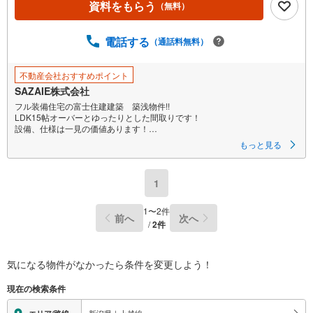
資料をもらう
（無料）
電話する
（通話料無料）
不動産会社おすすめポイント
SAZAIE株式会社
フル装備住宅の富士住建建築 築浅物件!!
LDK15帖オーバーとゆったりとした間取りです！
設備、仕様は一見の価値あります！
周辺にスーパー多数あり！
もっと見る
倉賀野駅まで約1.0KMの好立地！首都圏通勤も可能です！
住宅地につき静かな環境です！
1
＜SAZAIEが選ばれる理由＞
〇豊富な事業実績
土地や物件を仲介するだけではなく、グループ会社の強みを生かし
1
〜
2
件
前へ
次へ
注文住宅やリフォームなど、お客様のご要望にすぐに対応します。
/
2
件
【この物件を検討されている方は】
営業時間:午前10時～午後6時（定休日:水曜日）
この時間帯はお電話でのお問い合わせがスムーズにご案内できます。
気になる物件がなかったら
条件を変更しよう！
お気軽にご連絡ください。
現在の検索条件
【現地での物件見学をご希望の方は】
（1）［室内・現地を見学する］をクリック