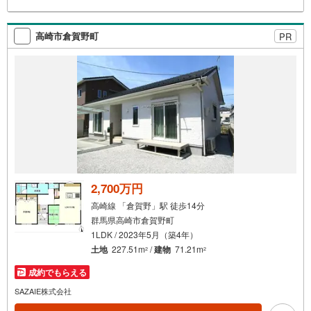
高崎市倉賀野町
PR
2,700万円
高崎線 「倉賀野」駅 徒歩14分
群馬県高崎市倉賀野町
1LDK / 2023年5月（築4年）
土地
227.51m
/
建物
71.21m
2
2
成約でもらえる
SAZAIE株式会社