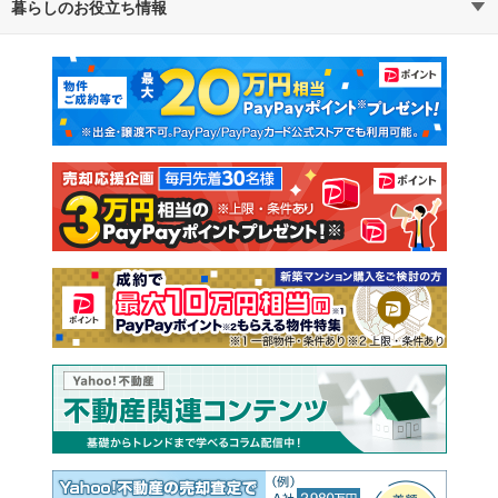
暮らしのお役立ち情報
不動産・住宅
賃貸住宅
通勤・通学時間から探す
地図から探す
マンションカタログ
教えて！住まいの先生
新築マンション
中古マンション
新築一戸建て
中古一戸建て
注文住宅
土地
売却査定