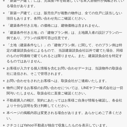
「新築一戸建て」には、完成後1年を経過している未入居物件が掲載されてい
る場合があります。
「新築一戸建て」には、販売住戸が複数の物件は、全ての住戸に該当しない
項目もあります。各問い合わせ先にご確認ください。
「建築条件付き土地」の価格には、建物価格は含まれません。
「建築条件付き土地」の「建物プラン例」は、土地購入者の設計プランの一
例であり、プランの採用可否は任意です。
「土地（建築条件なし）」の「建物プラン例」に関して、そのプラン例は特
定の建築請負会社によるもので、 当該建築請負会社以外で建てた場合、同様
のものが同価格で建てられるとは限りません。また、建築請負会社を特定す
るものではありません。
お客様が入力する個人情報を含むお問い合わせデータは、当該物件の取扱会
社に送信され、そこで管理されます。
お問い合わせをされたお客様へは、取扱会社がご連絡いたします。
物件に関するお客様のお問い合わせについては、LINEヤフー株式会社は一切
関与いたしません。取扱会社に直接ご確認ください。
不動産購入の検討、契約にあたってはお客様ご自身が情報を確認し、各会社
より十分な説明を受け判断してください。
本ページの掲載内容は変更される場合があります。あらかじめご了承くださ
い。
クチコミはYahoo!不動産が独自で収集したものを表示しています。