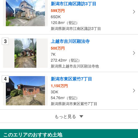
を
新潟市江南区諏訪3丁目
マ
599万円
イ
6SDK
120.8m
（登記）
ペ
2
新潟県新潟市江南区諏訪3丁目
ー
ジ
3
上越市吉川区顕法寺
に
500万円
保
7K
存
272.42m
（登記）
2
す
新潟県上越市吉川区顕法寺他
る
4
新潟市東区紫竹7丁目
1,150万円
3DK
54.76m
（登記）
2
新潟県新潟市東区紫竹7丁目
4
もっと見る
成約でもらえる
新潟市東区河渡3丁目
1,399万円
このエリアのおすすめ土地
5LDK