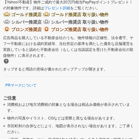
【Yahoo!不動産】物件ご成約で最大20万円相当PayPayポイントプレゼント！
の対象物件です。詳細は
プレゼント詳細
をご覧ください。
ゴールド推奨店
ゴールド推奨店 取り扱い物件
シルバー推奨店
シルバー推奨店 取り扱い物件
ブロンズ推奨店
ブロンズ推奨店 取り扱い物件
広告商品を購入している不動産会社のうち、物件情報の正確性、法令遵守、ヤ
フー不動産における成約実績等、当社所定の基準を満たした優良な店舗運営を
実践していると認めた不動産会社（もしくは当該認定を受けた不動産会社の取
扱物件）に表示されます。
タップすると用語の意味が書かれたポップアップが開きます。
PRマークについて
ご注意
消費税および地方消費税の対象となる場合は税込み価格が表示されていま
す。
物件の写真やイラスト、CGなどは実際と異なる場合があります。
市区町村の合併などにより、地図が表示されない場合があります。ご了承く
ださい。