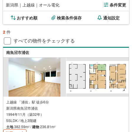
新潟県｜上越線｜オール電化
条件変更
おすすめ順
検索条件保存
通知設定
2
件
すべての物件をチェックする
南魚沼市浦佐
上越線 「浦佐」駅 徒歩6分
新潟県南魚沼市浦佐
1994年11月（築32年）
5SLDK / 地上3階建
土地
382.59m
/
建物
236.81m
2
2