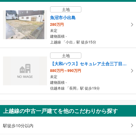
127.34m
2
土地
新潟県新潟市東区河渡3丁目
魚沼市小出島
280万円
未定
建物面積 -
上越線 「小出」駅 徒歩15分
土地
【大和ハウス】セキュレア土合三丁目 （建築条件付宅地分譲）
880万円～990万円
未定
建物面積 -
信越本線 「長岡」駅 徒歩19分
上越線の中古一戸建てを他のこだわりから探す
駅徒歩10分以内