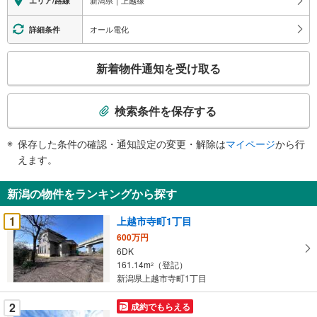
新潟県｜上越線
エリア/路線
（2）本日～4日以内をご希望の方は［ご要望・ご質問欄］に希望日時をご
記入ください
実際に物件を見て、広さ、明るさ、天井の高さ、物件周辺環境など、ぜひ
オール電化
詳細条件
ご体験下さい。
こ
新着物件通知を受け取る
の
検
索
検索条件を保存する
条
件
保存した条件の確認・通知設定の変更・解除は
マイページ
から行
で
えます。
通
知
新潟の物件をランキングから探す
を
受
1
上越市寺町1丁目
け
600万円
取
6DK
る
161.14m
（登記）
2
・
新潟県上越市寺町1丁目
条
2
成約でもらえる
件