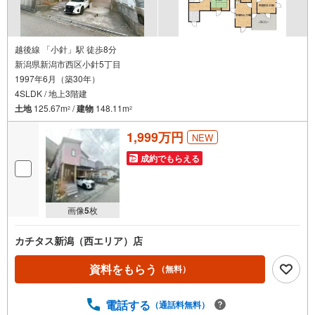
越後線 「小針」駅 徒歩8分
新潟県新潟市西区小針5丁目
1997年6月（築30年）
4SLDK / 地上3階建
土地
125.67m
/
建物
148.11m
2
2
1,999万円
NEW
成約でもらえる
画像
5
枚
カチタス新潟（西エリア）店
資料をもらう
（無料）
電話する
（通話料無料）