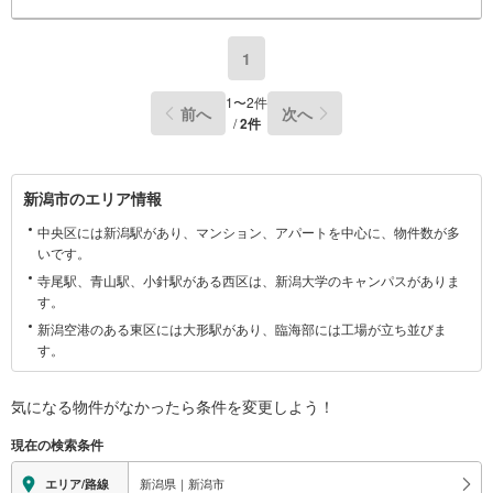
1
1
〜
2
件
前へ
次へ
/
2
件
新
新潟市のエリア情報
潟
中央区には新潟駅があり、マンション、アパートを中心に、物件数が多
市
いです。
に
寺尾駅、青山駅、小針駅がある西区は、新潟大学のキャンパスがありま
関
す。
す
新潟空港のある東区には大形駅があり、臨海部には工場が立ち並びま
る
す。
情
報
気になる物件がなかったら
条件を変更しよう！
現在の検索条件
新潟県｜新潟市
エリア/路線