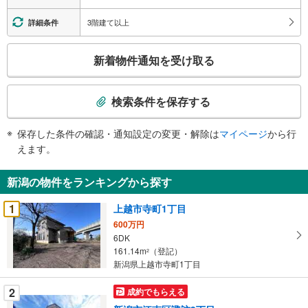
3階建て以上
詳細条件
こ
新着物件通知を受け取る
の
検
索
検索条件を保存する
条
件
保存した条件の確認・通知設定の変更・解除は
マイページ
から行
で
えます。
通
知
新潟の物件をランキングから探す
を
受
1
上越市寺町1丁目
け
600万円
取
6DK
る
161.14m
（登記）
2
・
新潟県上越市寺町1丁目
条
2
成約でもらえる
件
を