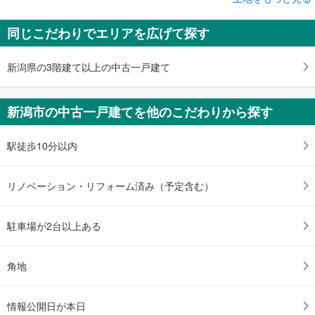
土地
【大和ハウス】セキュレア小針一丁目II （建築条件付宅地分譲）
同じこだわりでエリアを広げて探す
1,820万円
未定
建物面積 -
新潟県の3階建て以上の中古一戸建て
越後線 「小針」駅 徒歩20分
新潟市の中古一戸建てを他のこだわりから探す
駅徒歩10分以内
リノベーション・リフォーム済み（予定含む）
駐車場が2台以上ある
角地
情報公開日が本日