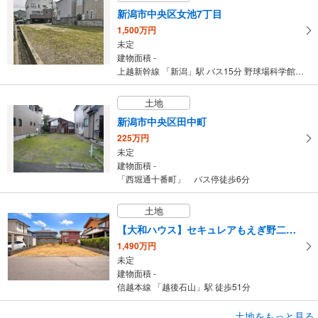
新潟市中央区女池7丁目
1,500万円
未定
建物面積 -
上越新幹線 「新潟」駅 バス15分 野球場科学館前 バス停下車 徒歩3分
土地
新潟市中央区田中町
225万円
未定
建物面積 -
「西堀通十番町」 バス停徒歩6分
土地
【大和ハウス】セキュレアもえぎ野二丁目 （建築条件付宅地分譲）
1,490万円
未定
建物面積 -
信越本線 「越後石山」駅 徒歩51分
土地をもっと見る