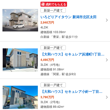
127.34m
2
成約でもらえる
新潟県新潟市東区河渡3丁目
新築一戸建て
いろどりアイタウン 新潟市北区太田
2,940万円
4LDK
建物面積 103.09m
2
白新線 「豊栄」駅 徒歩11分
新築一戸建て
【大和ハウス】セキュレア浜浦町1丁目 （分譲住宅）
4,490万円
3LDK（4号地）
建物面積 91.08m
2
越後線 「関屋」駅 徒歩9分
新築一戸建て
【大和ハウス】セキュレア小針一丁目 （分譲住宅）
3,790万円
3LDK（2号地）
建物面積 89.42m
2