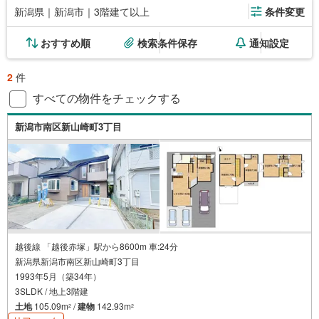
新潟県｜新潟市｜3階建て以上
条件変更
おすすめ順
検索条件保存
通知設定
2
件
すべての物件をチェックする
新潟市南区新山崎町3丁目
越後線 「越後赤塚」駅から8600m 車:24分
新潟県新潟市南区新山崎町3丁目
1993年5月（築34年）
3SLDK / 地上3階建
土地
105.09m
/
建物
142.93m
2
2