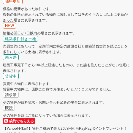
価格更新
価格の更新があった物件です。
複数の価格が表示されている物件に関しましてはそのうちの１つ以上に更新が
あった場合に表示されます。
NEW
情報公開日が7日以内の場合に表示されます。
建築条件付き土地
売買契約にあたって一定期間内に特定の建設会社と建築請負契約を結ぶことを
条件にしている土地に表示されます。
未入居
建築工事完了日から1年以上経過したものの、まだ誰も住んだことがない住宅に
表示されます。
賃貸中
賃貸中の物件に表示されます。
賃貸中の物件は、原則ご自身でお住まいいただくことができません。
請求済
その物件が資料請求・お問い合わせ済みの場合に表示されます。
既読
その物件を既にご覧になっている場合に表示されます。
成約でもらえる
【Yahoo!不動産】物件ご成約で最大20万円相当PayPayポイントプレゼント！