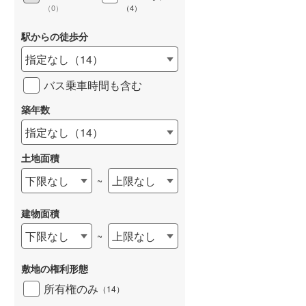
（
0
）
（
4
）
駅からの徒歩分
指定なし
（
14
）
バス乗車時間も含む
築年数
指定なし
（
14
）
土地面積
下限なし
上限なし
~
建物面積
下限なし
上限なし
~
敷地の権利形態
所有権のみ
（
14
）