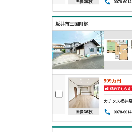
画像
36
枚
0078-6014
坂井市三国町梶
999万円
成約でもらえ
カチタス福井
画像
36
枚
0078-6014