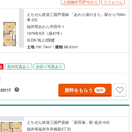
人気物件TOP10入り
リフォーム
えちぜん鉄道三国芦原線 「あわら湯のまち」駅から700m
車:2分
福井県あわら市田中々
1979年9月（築47年）
3LDK/地上2階建
土地
191.74m
/
建物
88.61m
2
2
室内写真あり
水回り写真あり
る
店
資料をもらう
-53117
無料
えちぜん鉄道三国芦原線 「新田塚」駅 徒歩10分
福井県福井市舟橋新2丁目