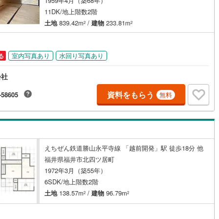
1959年4月（築68年）
11DK/地上階数2階
土地
839.42m
/
建物
233.81m
2
2
室内写真あり
水回り写真あり
る
会社
資料をもらう
-58605
無料
えちぜん鉄道勝山永平寺線 「越前開発」駅 徒歩18分 他
福井県福井市北四ツ居町
1972年3月（築55年）
6SDK/地上階数2階
土地
138.57m
/
建物
96.79m
2
2