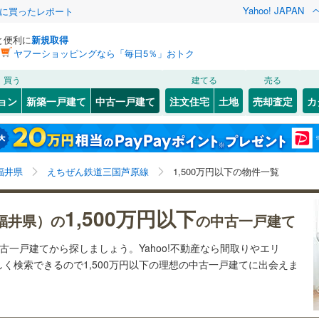
Yahoo! JAPAN
際に買ったレポート
と便利に
新規取得
ヤフーショッピングなら「毎日5％」おトク
検索条件を保存しました
買う
建てる
売る
3
)
小浜線
(
11
)
リノベーション
ョン
新築一戸建て
中古一戸建て
注文住宅
土地
売却査定
カ
この検索条件の新着物件通知は、
マイページ
から設定できます。
線
(
6
)
ション・リフォーム
築古・築30年以上
（
12
）
2
)
敦賀市
(
5
)
岩手
宮城
秋田
山形
八ツ島
)
(
1
)
(
2
)
(
1
)
(
2
)
(
0
)
)
勝山市
(
4
)
ンふくい
(
16
)
福井鉄道福武線
(
22
)
(
0
)
福井県、えちぜん鉄道三国芦原線、1,500万円
神奈川
埼玉
千葉
茨城
福井県
えちぜん鉄道三国芦原線
1,500万円以下の物件一覧
(
4
)
越前市
(
9
)
鉄道三国芦原線
(
14
)
平寺町
0
）
(
2
)
今立郡池田町
オール電化
（
(
0
0
）
)
長野
富山
石川
福井
1,500万円以下
福井県）の
の中古一戸建て
前町
台以上
(
8
（
)
10
）
三方郡美浜町
ビルトインガレージ
(
0
)
（
0
）
閉じる
閉じる
お気に入りリストを見る
お気に入りリストを見る
閉じる
閉じる
岐阜
静岡
三重
中古一戸建てから探しましょう。Yahoo!不動産なら間取りやエリ
検索条件を保存する
おい町
タ付インターホン
(
0
)
三方上中郡若狭町
防犯カメラ
（
0
）
(
0
)
く検索できるので1,500万円以下の理想の中古一戸建てに出会えま
マイページ
兵庫
京都
滋賀
奈良
)
(
0
)
(
0
)
(
1
)
(
3
)
(
2
)
全体