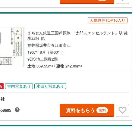
人気物件TOP10入り
ッチン
（
0
）
対面キッチン
（
1
）
えちぜん鉄道三国芦原線 「太郎丸エンゼルランド」駅 徒
歩22分 他
契約、入居関連など
福井県坂井市春江町高江
能
（
3
）
1967年8月（築60年）
9DK/地上階数2階
土地
869.55m
/
建物
242.09m
2
2
機あり
（
4
）
室内写真あり
水回り写真あり
る
会社
インクローゼット
床下収納
（
2
）
資料をもらう
-58605
無料
庭