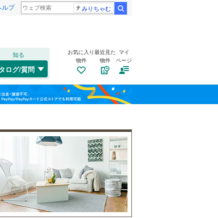
ヘルプ
みりちゃむ
検索
お気に入り
最近見た
マイ
知る
物件
物件
ページ
越美北線
(
12
)
タログ/質問
小浜市
(
7
)
福島
太郎丸エンゼルランド
西春江ハートピア
(
1
)
鯖江市
(
5
)
えちぜん鉄道勝山永平寺線
(
10
)
栃木
群馬
山梨
坂井市
(
14
)
(
1
)
南条郡南越前町
トイレ２か所
（
(
4
1
）
)
大飯郡高浜町
太陽光発電システム
(
0
)
（
0
）
(
2
)
和歌山
(
2
)