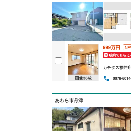
ウッドデ
構造・規模・
耐震、免
（
0
）
999万円
NE
オンライン対
成約でもらえ
オンライ
カチタス福井
画像
36
枚
0078-6014
オンライ
あわら市舟津