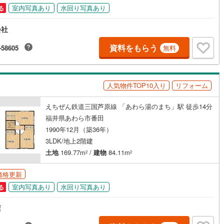
室内写真あり
水回り写真あり
る
会社
資料をもらう
-58605
無料
人気物件TOP10入り
リフォーム
えちぜん鉄道三国芦原線 「あわら湯のまち」駅 徒歩14分
福井県あわら市番田
1990年12月（築36年）
3LDK/地上2階建
土地
169.77m
/
建物
84.11m
2
2
価格更新
室内写真あり
水回り写真あり
る
店