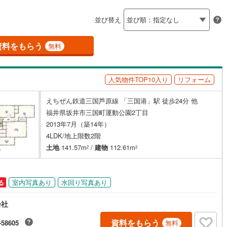
あわら湯のまち
島根
岡山
広島
山口
（
0
）
バリアフリー住宅
（
0
）
並び替え
香川
愛媛
高知
け
（
0
）
平屋・1階建て
（
0
）
保存した条件を見る
(
4
)
資料をもらう
無料
ルーム（納戸）
（
0
）
佐賀
長崎
熊本
大分
人気物件TOP10入り
リフォーム
駅が始発駅
（
0
）
海まで2km以内
（
1
）
えちぜん鉄道三国芦原線 「三国港」駅 徒歩24分 他
この条件で検索する
この条件で検索する
この条件で検索する
この条件で検索する
この条件で検索する
この条件で検索する
市区町村以下を選択
市区町村を選択す
駅を選択する
福井県坂井市三国町運動公園2丁目
2013年7月（築14年）
建ち方、日当たり
4LDK/地上階数2階
以上
（
5
）
角地
（
0
）
土地
141.57m
/
建物
112.61m
2
2
2
）
室内写真あり
水回り写真あり
る
会社
ダイニング15畳以上
資料をもらう
-58605
無料