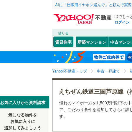
AIに「仕事用イヤホン選んで」と頼んで実
IDでもっ
ログイン
借りる
北海道
JR
北海道
北陸本線
(
こだわり条件
リフォーム、
賃貸住宅
新築マンション
中古マンシ
北陸新幹
リノベー
福井市
(
2
東北
青森
（
5
）
まつもと町屋
(
1
)
(
0
大野市
(
9
私鉄・その他
ハピライ
関東
東京
Yahoo!不動産トップ
中古一戸建て
設備
あわら市
えちぜん
(
0
)
吉田郡永
床暖房
（
信越・北陸
新潟
えちぜん鉄道三国芦原線（
丹生郡越
駐車場2
東海
愛知
お気に入りから資料請求
憧れのマイホームを1,500万円以下の
大飯郡お
ＴＶモニ
ア、こだわり条件を追加してさらに詳し
気になる物件を
（
5
）
す。
近畿
大阪
お気に入りに
西長田ゆりの里
下兵庫こうふく
(
0
追加してみましょう
間取り、居室