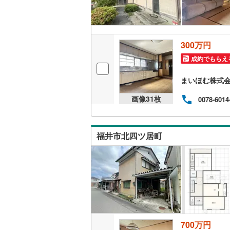
300万円
成約でもらえ
まいほむ株式
画像
31
枚
0078-6014
福井市北四ツ居町
700万円