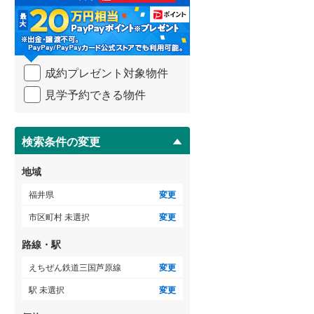
る
・
条
件
を
成約プレゼント対象物件
マ
イ
見学予約できる物件
ペ
ー
ジ
に
検索条件の変更
保
存
地域
す
る
福井県
変更
市区町村 未選択
変更
路線・駅
えちぜん鉄道三国芦原線
変更
駅 未選択
変更