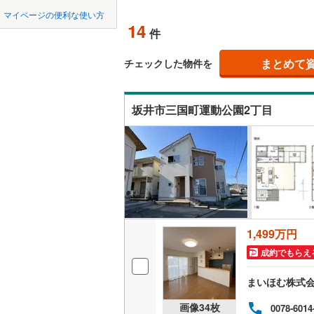
中国
鳥取
マイページの便利な使い方
(
0
)
吹き抜け
14
(
0
)
件
四国
徳島
二世帯向
まとめて
チェックした物件を
サービス
九州・沖縄
福岡
坂井市三国町運動公園2丁目
立地
最寄りの
0
0
0
0
0
0
該当物件
該当物件
該当物件
該当物件
該当物件
該当物件
件
件
件
件
件
件
配置、向き、
前道6m
平坦地
（
1,499万円
成約でもらえ
LD
まいほむ株式
リビング
画像
34
枚
0078-6014
（
4
）