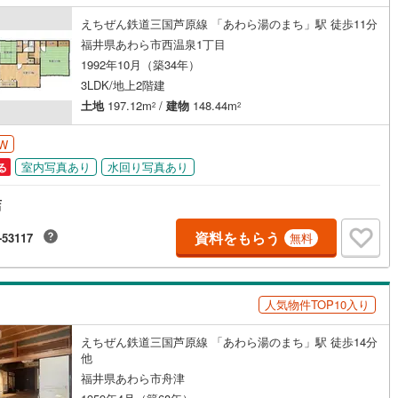
ッキあり
（
0
）
えちぜん鉄道三国芦原線 「あわら湯のまち」駅 徒歩11分
福井県あわら市西温泉1丁目
施工・品質・工法関連
1992年10月（築34年）
3LDK/地上2階建
震、制震構造
住宅性能評価付き
（
0
）
土地
197.12m
/
建物
148.44m
2
2
W
応
室内写真あり
水回り写真あり
る
ン内見(相談)可
（
3
）
IT重説可
（
5
）
店
資料をもらう
-53117
無料
ン対応とは？
人気物件TOP10入り
えちぜん鉄道三国芦原線 「あわら湯のまち」駅 徒歩14分
他
福井県あわら市舟津