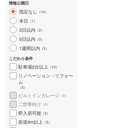
情報公開日
指定なし
（
14
）
本日
（
1
）
3日以内
（
2
）
5日以内
（
3
）
1週間以内
（
3
）
こだわり条件
駐車場2台以上
（
10
）
リノベーション・リフォー
ム
（
5
）
ビルトインガレージ
（
0
）
二世帯向け
（
0
）
即入居可能
（
3
）
前道6m以上
（
5
）