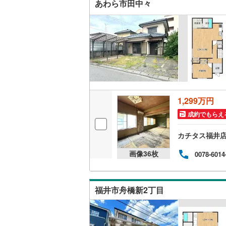
あわら市田中々
1,299万円
成約でもらえ
カチタス福井
画像
36
枚
0078-6014
福井市舟橋新2丁目