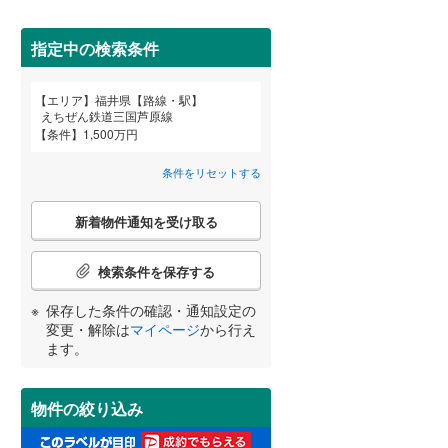
間取り変更可能
（
0
）
指定中の検索条件
3階建て以上
（
1
）
エリア
福井県【路線・駅】
宮崎
鹿児島
沖縄
えちぜん鉄道三国芦原線
条件
1,500万円
条件をリセットする
小学校まで1km以内
（
1
）
こ
する
る
条件をリセットする
条件をリセットする
条件をリセットする
条件をリセットする
条件をリセットする
条件をリセットする
新着物件通知を受け取る
の
検
索
検索条件を保存する
条
南道路
（
2
）
件
保存した条件の確認・通知設定の
で
変更・解除は
マイページ
から行え
通
ます。
知
を
受
物件の絞り込み
け
取