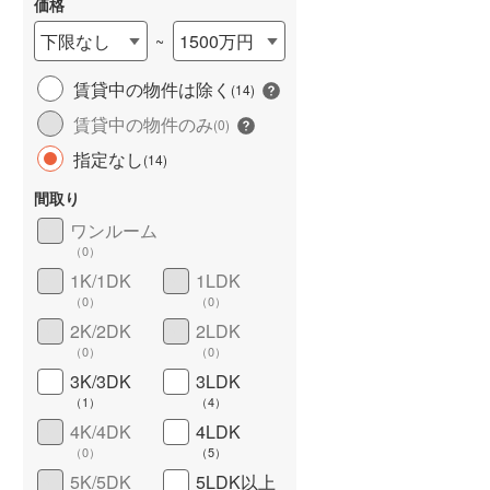
価格
下限なし
1500万円
~
賃貸中の物件は除く
(
14
)
長期優良住宅
（
0
）
賃貸中の物件のみ
(
0
)
指定なし
(
14
)
間取り
ワンルーム
（
0
）
1K/1DK
1LDK
（
0
）
（
0
）
詳しく見る
2K/2DK
2LDK
（
0
）
（
0
）
3K/3DK
3LDK
（
1
）
（
4
）
4K/4DK
4LDK
（
0
）
（
5
）
5K/5DK
5LDK以上