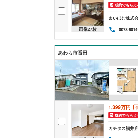
成約でもらえ
まいほむ株式
画像
27
枚
0078-6014
あわら市番田
1,399万円
成約でもらえ
カチタス福井