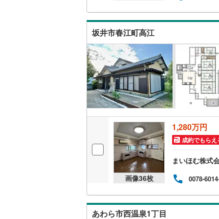
キッチン
坂井市春江町高江
独立型キ
販売、価格、
即入居可
浴室
1,280万円
浴室乾燥
成約でもらえ
収納
まいほむ株式
ウォーク
画像
36
枚
0078-6014
（
0
）
バルコニー、
あわら市西温泉1丁目