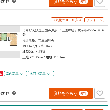
資料をもらう
-53117
無料
人気物件TOP10入り
リフォーム
えちぜん鉄道三国芦原線 「三国神社」駅から4500m 車:9
分
福井県坂井市三国町梶
1996年7月（築31年）
3LDK/地上2階建
土地
231.22m
/
建物
116.1m
2
2
室内写真あり
水回り写真あり
る
店
資料をもらう
-53117
無料