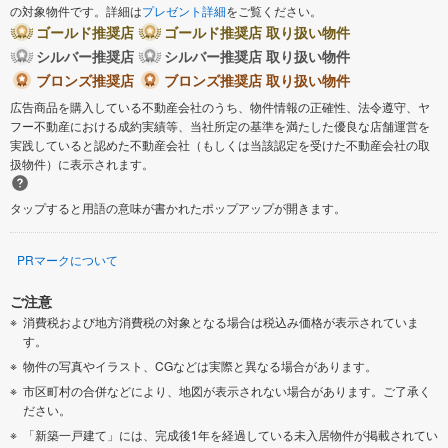
の対象物件です。詳細は
プレゼント詳細
をご覧ください。
ゴールド推奨店
ゴールド推奨店 取り扱い物件
シルバー推奨店
シルバー推奨店 取り扱い物件
ブロンズ推奨店
ブロンズ推奨店 取り扱い物件
広告商品を購入している不動産会社のうち、物件情報の正確性、法令遵守、ヤ
フー不動産における成約実績等、当社所定の基準を満たした優良な店舗運営を
実践していると認めた不動産会社（もしくは当該認定を受けた不動産会社の取
扱物件）に表示されます。
タップすると用語の意味が書かれたポップアップが開きます。
PRマークについて
ご注意
消費税および地方消費税の対象となる場合は税込み価格が表示されていま
す。
物件の写真やイラスト、CGなどは実際と異なる場合があります。
市区町村の合併などにより、地図が表示されない場合があります。ご了承く
ださい。
「新築一戸建て」には、完成後1年を経過している未入居物件が掲載されてい