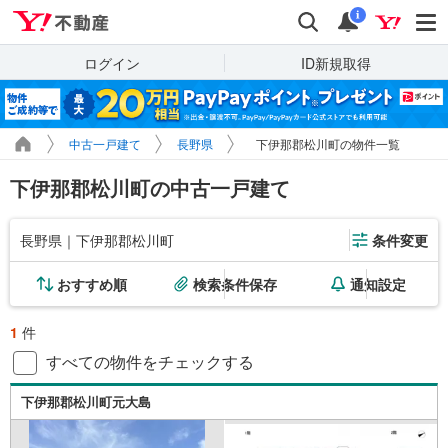
Yahoo!不動産
検索
通知
i
ログイン
ID新規取得
中古一戸建て
長野県
下伊那郡松川町の物件一覧
下伊那郡松川町の中古一戸建て
長野県｜下伊那郡松川町
条件変更
おすすめ順
検索条件保存
通知設定
1
件
すべての物件をチェックする
下伊那郡松川町元大島