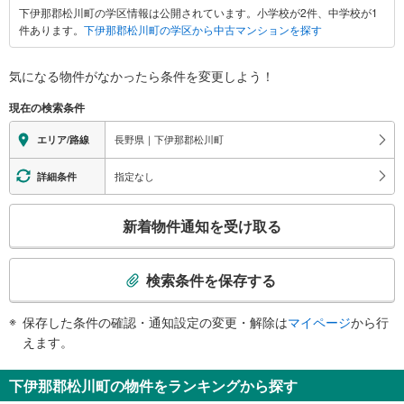
下伊那郡松川町の学区情報は公開されています。小学校が2件、中学校が1
那
件あります。
下伊那郡松川町の学区から中古マンションを探す
郡
松
川
気になる物件がなかったら
条件を変更しよう！
町
現在の検索条件
に
関
長野県｜下伊那郡松川町
エリア/路線
す
る
指定なし
詳細条件
情
こ
報
新着物件通知を受け取る
の
検
索
検索条件を保存する
条
件
保存した条件の確認・通知設定の変更・解除は
マイページ
から行
で
えます。
通
知
下伊那郡松川町の物件をランキングから探す
を