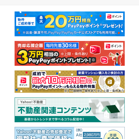
マンションカタログ
教えて！住まいの先生
新築マンション
中古マンション
新築一戸建て
中古一戸建て
注文住宅
土地
売却査定