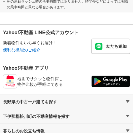
朝の通勤ラッシュ時の所要時間ではありません。時間帯などによっては実際
の乗車時間と異なる場合があります。
Yahoo!不動産 LINE公式アカウント
新着物件をいち早くお届け！
友だち追加
便利な機能のご紹介
Yahoo!不動産 アプリ
地図でサクッと物件探し
物件比較が手軽にできる
長野県の中古一戸建てを探す
下伊那郡松川町の不動産情報を探す
路線・駅から探す
地域から探す
暮らしのお役立ち情報
不動産・住宅
賃貸住宅
通勤・通学時間から探す
地図から探す