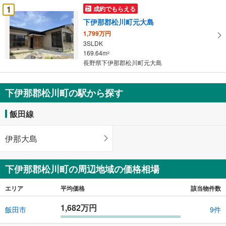
受
1
成約でもらえる
け
下伊那郡松川町元大島
取
1,799万円
る
3SLDK
・
169.64m
2
条
長野県下伊那郡松川町元大島
件
を
下伊那郡松川町の駅から探す
マ
イ
飯田線
ペ
ー
ジ
伊那大島
に
保
下伊那郡松川町の周辺地域の価格相場
存
す
エリア
平均価格
該当物件数
る
1,682万円
飯田市
9件