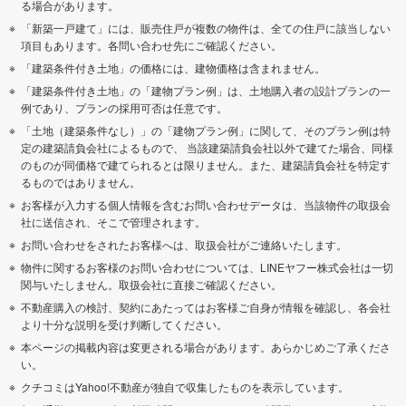
る場合があります。
「新築一戸建て」には、販売住戸が複数の物件は、全ての住戸に該当しない
項目もあります。各問い合わせ先にご確認ください。
「建築条件付き土地」の価格には、建物価格は含まれません。
「建築条件付き土地」の「建物プラン例」は、土地購入者の設計プランの一
例であり、プランの採用可否は任意です。
「土地（建築条件なし）」の「建物プラン例」に関して、そのプラン例は特
定の建築請負会社によるもので、 当該建築請負会社以外で建てた場合、同様
のものが同価格で建てられるとは限りません。また、建築請負会社を特定す
るものではありません。
お客様が入力する個人情報を含むお問い合わせデータは、当該物件の取扱会
社に送信され、そこで管理されます。
お問い合わせをされたお客様へは、取扱会社がご連絡いたします。
物件に関するお客様のお問い合わせについては、LINEヤフー株式会社は一切
関与いたしません。取扱会社に直接ご確認ください。
不動産購入の検討、契約にあたってはお客様ご自身が情報を確認し、各会社
より十分な説明を受け判断してください。
本ページの掲載内容は変更される場合があります。あらかじめご了承くださ
い。
クチコミはYahoo!不動産が独自で収集したものを表示しています。