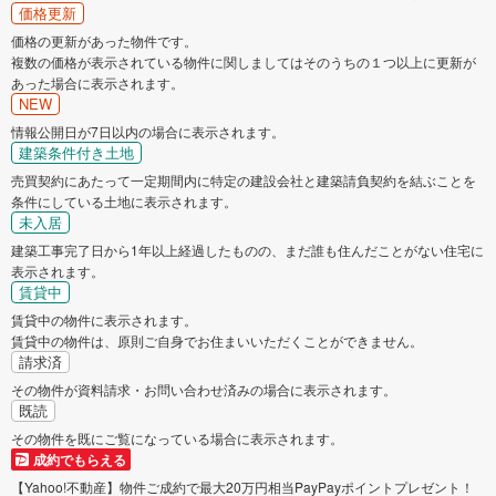
価格更新
価格の更新があった物件です。
複数の価格が表示されている物件に関しましてはそのうちの１つ以上に更新が
あった場合に表示されます。
NEW
情報公開日が7日以内の場合に表示されます。
建築条件付き土地
売買契約にあたって一定期間内に特定の建設会社と建築請負契約を結ぶことを
条件にしている土地に表示されます。
未入居
建築工事完了日から1年以上経過したものの、まだ誰も住んだことがない住宅に
表示されます。
賃貸中
賃貸中の物件に表示されます。
賃貸中の物件は、原則ご自身でお住まいいただくことができません。
請求済
その物件が資料請求・お問い合わせ済みの場合に表示されます。
既読
その物件を既にご覧になっている場合に表示されます。
成約でもらえる
【Yahoo!不動産】物件ご成約で最大20万円相当PayPayポイントプレゼント！