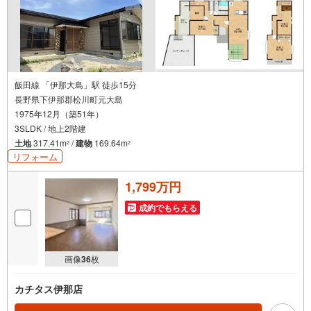
飯田線 「伊那大島」駅 徒歩15分
長野県下伊那郡松川町元大島
1975年12月（築51年）
3SLDK / 地上2階建
土地
317.41m
/
建物
169.64m
2
2
リフォーム
1,799万円
成約でもらえる
画像
36
枚
カチタス伊那店