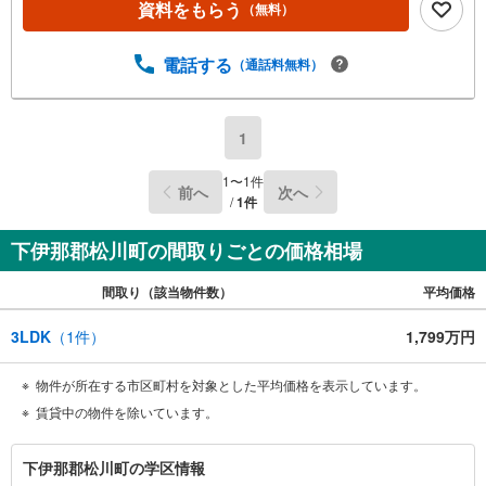
資料をもらう
（無料）
電話する
（通話料無料）
1
1
〜
1
件
前へ
次へ
/
1
件
下伊那郡松川町の間取りごとの価格相場
間取り（該当物件数）
平均価格
3LDK
（
1
件）
1,799万円
物件が所在する市区町村を対象とした平均価格を表示しています。
賃貸中の物件を除いています。
下
下伊那郡松川町の学区情報
伊