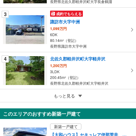
長野県北佐久郡軽井沢町大字長倉鶴溜
ー
ジ
3
成約でもらえる
に
諏訪市大字中洲
保
1,099万円
存
6DK
す
80.14m
（登記）
2
る
長野県諏訪市大字中洲
4
北佐久郡軽井沢町大字軽井沢
1,200万円
3LDK
200.45m
（登記）
2
長野県北佐久郡軽井沢町大字軽井沢
5
北佐久郡軽井沢町大字茂沢
もっと見る
2,500万円
2LDK
このエリアのおすすめ新築一戸建て
72.86m
（登記）
2
長野県北佐久郡軽井沢町大字茂沢
新築一戸建て
【大和ハウス】セキュレア伊那荒井 （分譲住宅）