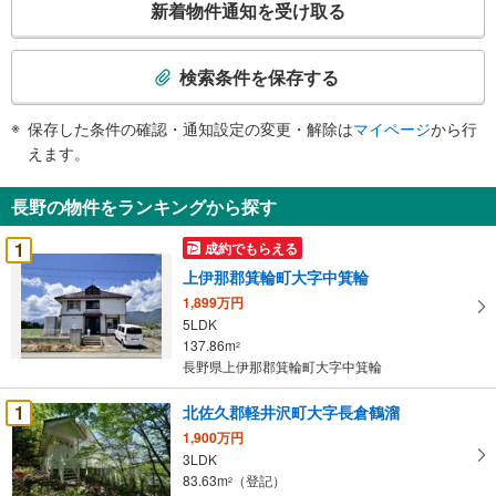
新着物件通知を受け取る
の
検
索
検索条件を保存する
条
件
保存した条件の確認・通知設定の変更・解除は
マイページ
から行
で
えます。
通
知
長野の物件をランキングから探す
を
受
1
成約でもらえる
け
上伊那郡箕輪町大字中箕輪
取
1,899万円
る
5LDK
・
137.86m
2
条
長野県上伊那郡箕輪町大字中箕輪
件
を
1
北佐久郡軽井沢町大字長倉鶴溜
マ
1,900万円
イ
3LDK
83.63m
（登記）
ペ
2