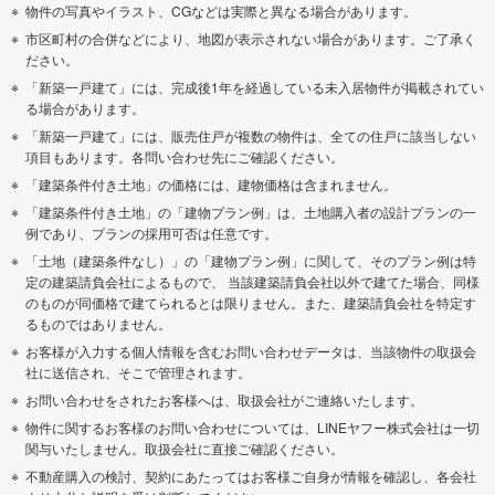
物件の写真やイラスト、CGなどは実際と異なる場合があります。
市区町村の合併などにより、地図が表示されない場合があります。ご了承く
ださい。
「新築一戸建て」には、完成後1年を経過している未入居物件が掲載されてい
る場合があります。
「新築一戸建て」には、販売住戸が複数の物件は、全ての住戸に該当しない
項目もあります。各問い合わせ先にご確認ください。
「建築条件付き土地」の価格には、建物価格は含まれません。
「建築条件付き土地」の「建物プラン例」は、土地購入者の設計プランの一
例であり、プランの採用可否は任意です。
「土地（建築条件なし）」の「建物プラン例」に関して、そのプラン例は特
定の建築請負会社によるもので、 当該建築請負会社以外で建てた場合、同様
のものが同価格で建てられるとは限りません。また、建築請負会社を特定す
るものではありません。
お客様が入力する個人情報を含むお問い合わせデータは、当該物件の取扱会
社に送信され、そこで管理されます。
お問い合わせをされたお客様へは、取扱会社がご連絡いたします。
物件に関するお客様のお問い合わせについては、LINEヤフー株式会社は一切
関与いたしません。取扱会社に直接ご確認ください。
不動産購入の検討、契約にあたってはお客様ご自身が情報を確認し、各会社