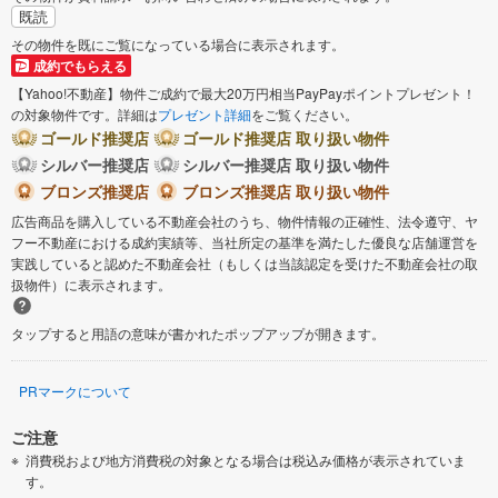
既読
その物件を既にご覧になっている場合に表示されます。
成約でもらえる
【Yahoo!不動産】物件ご成約で最大20万円相当PayPayポイントプレゼント！
の対象物件です。詳細は
プレゼント詳細
をご覧ください。
ゴールド推奨店
ゴールド推奨店 取り扱い物件
シルバー推奨店
シルバー推奨店 取り扱い物件
ブロンズ推奨店
ブロンズ推奨店 取り扱い物件
広告商品を購入している不動産会社のうち、物件情報の正確性、法令遵守、ヤ
フー不動産における成約実績等、当社所定の基準を満たした優良な店舗運営を
実践していると認めた不動産会社（もしくは当該認定を受けた不動産会社の取
扱物件）に表示されます。
タップすると用語の意味が書かれたポップアップが開きます。
PRマークについて
ご注意
消費税および地方消費税の対象となる場合は税込み価格が表示されていま
す。