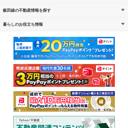
飯田線の不動産情報を探す
路線・駅から探す
地域から探す
暮らしのお役立ち情報
不動産・住宅
賃貸住宅
通勤・通学時間から探す
地図から探す
マンションカタログ
教えて！住まいの先生
新築マンション
中古マンション
新築一戸建て
中古一戸建て
注文住宅
土地
売却査定