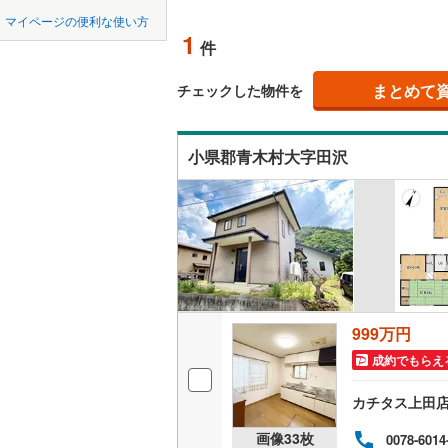
中国
鳥取
マイページの便利な使い方
南佐久郡
吹き抜け
1
件
四国
徳島
北佐久郡
二世帯向
まとめて
チェックした物件を
諏訪郡下
サービス
九州・沖縄
福岡
上伊那郡
小県郡青木村大字田沢
立地
上伊那郡
最寄りの
0
0
0
0
0
0
該当物件
該当物件
該当物件
該当物件
該当物件
該当物件
件
件
件
件
件
件
下伊那郡
配置、向き、
下伊那郡
前道6m
下伊那郡
平坦地
（
999万円
下伊那郡
成約でもらえ
下伊那郡
LD
カチタス上田
木曽郡木
リビング
画像
33
枚
0078-6014
（
0
）