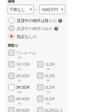
価格
下限なし
1000万円
~
賃貸中の物件は除く
(
1
)
長期優良住宅
（
0
）
賃貸中の物件のみ
(
0
)
指定なし
(
1
)
間取り
ワンルーム
（
0
）
1K/1DK
1LDK
（
0
）
（
0
）
詳しく見る
2K/2DK
2LDK
（
0
）
（
0
）
3K/3DK
3LDK
（
1
）
（
0
）
4K/4DK
4LDK
（
0
）
（
0
）
5K/5DK
5LDK以上