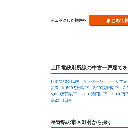
木曽郡木
東筑摩郡
キッチン
まとめて
チェックした物件を
北安曇郡
独立型キ
北安曇郡
販売、価格、
上高井郡
即入居可
下高井郡
浴室
上水内郡
上田電鉄別所線の中古一戸建てを
浴室乾燥
駅徒歩10分以内
リノベーション・リフォ
新着
1,500万円以下
2,000万円以下
2
収納
5,000万円以下
6,000万円以下
7,000
築20年以内
ウォーク
（
0
）
長野県の市区町村から探す
バルコニー、