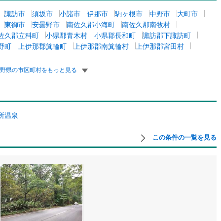
ッキあり
（
0
）
諏訪市
須坂市
小諸市
伊那市
駒ヶ根市
中野市
大町市
東御市
安曇野市
南佐久郡小海町
南佐久郡南牧村
施工・品質・工法関連
佐久郡立科町
小県郡青木村
小県郡長和町
諏訪郡下諏訪町
野町
上伊那郡箕輪町
上伊那郡南箕輪村
上伊那郡宮田村
震、制震構造
住宅性能評価付き
（
0
）
長野県の市区町村をもっと見る
応
ン内見(相談)可
（
0
）
IT重説可
（
0
）
所温泉
この条件の一覧を見る
ン対応とは？