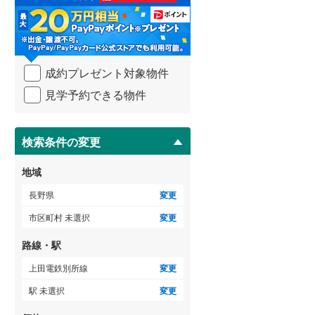
東筑摩郡生坂村
(
0
)
る
・
東筑摩郡筑北村
(
0
)
条
件
北安曇郡白馬村
(
0
)
を
成約プレゼント対象物件
マ
上高井郡小布施町
(
0
)
イ
見学予約できる物件
ペ
下高井郡木島平村
(
0
)
ー
ジ
上水内郡小川村
(
0
)
に
検索条件の変更
保
存
地域
す
る
長野県
変更
市区町村 未選択
変更
路線・駅
上田電鉄別所線
変更
駅 未選択
変更