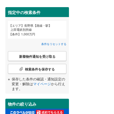
北佐久郡御代田町
(
0
)
間取り変更可能
（
0
）
指定中の検索条件
小県郡長和町
(
0
)
3階建て以上
（
0
）
エリア
長野県【路線・駅】
諏訪郡原村
(
0
)
宮崎
鹿児島
沖縄
上田電鉄別所線
条件
1,000万円
上伊那郡飯島町
(
0
)
条件をリセットする
上伊那郡宮田村
(
0
)
小学校まで1km以内
（
0
）
こ
する
る
条件をリセットする
条件をリセットする
条件をリセットする
条件をリセットする
条件をリセットする
条件をリセットする
下伊那郡阿南町
(
0
)
新着物件通知を受け取る
の
検
下伊那郡根羽村
(
0
)
索
検索条件を保存する
条
南道路
（
0
）
下伊那郡天龍村
(
0
)
件
保存した条件の確認・通知設定の
で
変更・解除は
マイページ
から行え
下伊那郡豊丘村
(
0
)
通
ます。
知
木曽郡南木曽町
(
0
)
を
受
物件の絞り込み
木曽郡大桑村
(
0
)
け
取