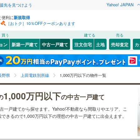
Yahoo! JAPAN
援先を見つけよう
と便利に
新規取得
［おトク］10％OFFクーポンあります
検索条件を保存しました
買う
建てる
売る
2
)
飯山線
(
0
)
リノベーション
ョン
新築一戸建て
中古一戸建て
注文住宅
土地
売却査定
カ
この検索条件の新着物件通知は、
マイページ
から設定できます。
篠ノ井線
(
5
)
ション・リフォーム
築古・築30年以上
（
0
）
)
松本市
(
3
)
岩手
宮城
秋田
山形
中央本線（JR東海）
(
2
)
)
(
0
)
(
0
)
(
0
)
(
0
)
(
0
)
(
0
)
)
飯田市
(
1
)
長野県、上田電鉄別所線、1,000万円
神奈川
埼玉
千葉
茨城
線
(
1
)
長野県
上田電鉄別所線
1,000万円以下の物件一覧
)
小諸市
(
1
)
(
0
0
）
)
中野市
オール電化
(
0
)
（
0
）
長野
富山
石川
福井
道北しなの線
)
(
2
)
しなの鉄道
(
9
)
1,000万円以下
の
の中古一戸建て
検索条件を保存する
台以上
)
（
1
）
茅野市
ビルトインガレージ
(
5
)
（
0
）
別所線
(
1
)
松本電鉄上高地線
(
1
)
閉じる
閉じる
お気に入りリストを見る
お気に入りリストを見る
閉じる
閉じる
岐阜
静岡
三重
中古一戸建てから探せます。Yahoo!不動産なら間取りやエリア、こ
タ付インターホン
)
千曲市
防犯カメラ
(
0
)
（
0
）
マイページ
できるので1,000万円以下の理想の中古一戸建てに出会えます。
兵庫
京都
滋賀
奈良
(
1
)
南佐久郡小海町
(
1
)
全体
南牧村
(
1
)
南佐久郡南相木村
(
0
)