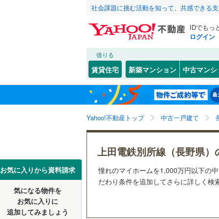
社会課題に挑む活動を知って、共感できる支
IDでもっ
ログイン
借りる
北海道
JR
北海道
信越本線
(
こだわり条件
リフォーム、
賃貸住宅
新築マンション
中古マンシ
小海線
(
3
)
リノベー
長野市
(
3
東北
青森
（
0
）
飯田線
(
4
)
(
0
)
(
0
)
(
0
岡谷市
(
3
関東
東京
北陸新幹
Yahoo!不動産トップ
中古一戸建て
設備
須坂市
(
1
駒ヶ根市
床暖房
（
信越・北陸
新潟
私鉄・その他
(
0
)
(
0
)
しなの鉄
(
1
上田電鉄別所線（長野県）
飯山市
駐車場2
(
0
上田電鉄
東海
愛知
お気に入りから資料請求
憧れのマイホームを1,000万円以下の
佐久市
ＴＶモニ
(
0
だわり条件を追加してさらに詳しく検索
気になる物件を
（
0
）
近畿
大阪
安曇野市
お気に入りに
追加してみましょう
間取り、居室
南佐久郡