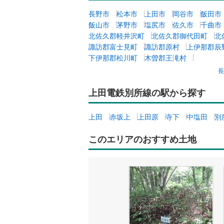
ウッドデ
長野市
松本市
上田市
岡谷市
飯田市
飯山市
茅野市
塩尻市
佐久市
千曲市
構造・規模・
北佐久郡軽井沢町
北佐久郡御代田町
北
諏訪郡富士見町
諏訪郡原村
上伊那郡辰
耐震、免
下伊那郡松川町
木曽郡王滝村
（
0
）
上田電鉄別所線の駅から探す
オンライン対
オンライ
上田
赤坂上
上田原
寺下
中塩田
別
このエリアのおすすめ土地
オンライ