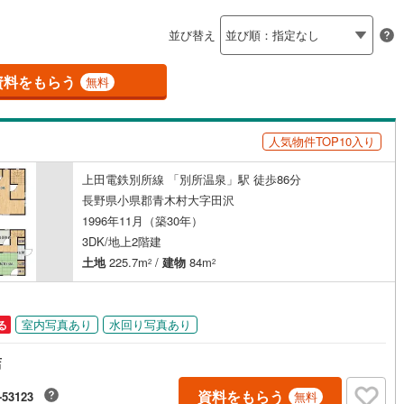
島根
岡山
広島
山口
佐久穂町
(
0
)
北佐久郡軽井沢町
(
0
)
（
0
）
バリアフリー住宅
（
0
）
並び替え
香川
愛媛
高知
立科町
(
1
)
小県郡青木村
(
1
)
け
（
0
）
平屋・1階建て
（
0
）
保存した条件を見る
資料をもらう
無料
諏訪町
(
3
)
諏訪郡富士見町
(
0
)
ルーム（納戸）
（
0
）
佐賀
長崎
熊本
大分
辰野町
(
0
)
上伊那郡箕輪町
(
1
)
人気物件TOP10入り
南箕輪村
(
0
)
上伊那郡中川村
(
0
)
駅が始発駅
（
0
）
海まで2km以内
（
0
）
上田電鉄別所線 「別所温泉」駅 徒歩86分
この条件で検索する
この条件で検索する
この条件で検索する
この条件で検索する
この条件で検索する
この条件で検索する
市区町村以下を選択
市区町村を選択す
駅を選択する
松川町
(
0
)
下伊那郡高森町
(
0
)
長野県小県郡青木村大字田沢
1996年11月（築30年）
建ち方、日当たり
阿智村
(
0
)
下伊那郡平谷村
(
0
)
3DK/地上2階建
以上
（
1
）
角地
（
0
）
土地
225.7m
/
建物
84m
2
2
下條村
(
0
)
下伊那郡売木村
(
0
)
0
）
泰阜村
(
0
)
下伊那郡喬木村
(
0
)
室内写真あり
水回り写真あり
る
大鹿村
(
0
)
木曽郡上松町
(
0
)
店
祖村
(
0
)
木曽郡王滝村
(
1
)
ダイニング15畳以上
資料をもらう
-53123
無料