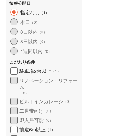
情報公開日
指定なし
（
1
）
本日
（
0
）
3日以内
（
0
）
5日以内
（
0
）
1週間以内
（
0
）
こだわり条件
駐車場2台以上
（
1
）
リノベーション・リフォー
ム
（
0
）
ビルトインガレージ
（
0
）
二世帯向け
（
0
）
即入居可能
（
0
）
前道6m以上
（
1
）