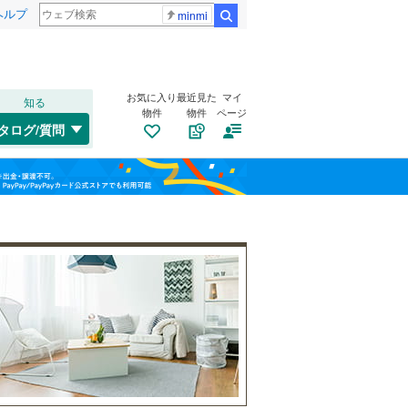
ヘルプ
minmi
検索
お気に入り
最近見た
マイ
知る
物件
物件
ページ
中央本線（JR東日本）
(
19
)
タログ/質問
大糸線（JR東日本）
(
5
)
上田市
(
3
)
福島
大糸線（JR西日本）
(
0
)
(
0
)
(
0
)
(
0
)
諏訪市
(
7
)
栃木
群馬
山梨
伊那市
(
2
)
大町市
トイレ２か所
(
2
)
（
0
）
長野電鉄長野線
(
2
)
塩尻市
太陽光発電システム
(
1
)
（
0
）
東御市
(
3
)
和歌山
南佐久郡川上村
(
0
)
南佐久郡北相木村
(
0
)