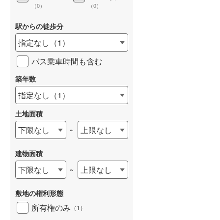
（
0
）
（
0
）
駅からの徒歩分
指定なし
（
1
）
バス乗車時間も含む
築年数
指定なし
（
1
）
土地面積
下限なし
上限なし
~
建物面積
下限なし
上限なし
~
敷地の権利形態
所有権のみ
（
1
）