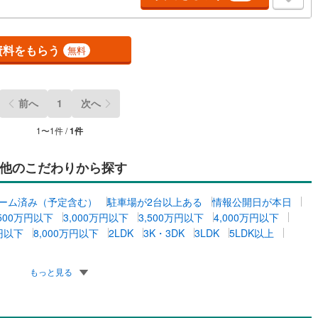
曽町
(
0
)
東筑摩郡麻績村
(
0
)
山形村
(
0
)
東筑摩郡朝日村
(
0
)
資料をもらう
無料
池田町
(
0
)
北安曇郡松川村
(
0
)
ッチン
（
0
）
対面キッチン
（
0
）
小谷村
(
0
)
埴科郡坂城町
(
0
)
契約、入居関連など
前へ
1
次へ
高山村
(
0
)
下高井郡山ノ内町
(
0
)
能
（
0
）
1
〜
1
件 /
1
件
野沢温泉村
(
0
)
上水内郡信濃町
(
0
)
飯綱町
(
0
)
下水内郡栄村
(
0
)
他のこだわりから探す
機あり
（
0
）
ーム済み（予定含む）
駐車場が2台以上ある
情報公開日が本日
,500万円以下
3,000万円以下
3,500万円以下
4,000万円以下
万円以下
8,000万円以下
2LDK
3K・3DK
3LDK
5LDK以上
インクローゼット
床下収納
（
0
）
もっと見る
庭