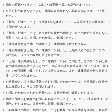
物件の写真やイラスト、CGなどは実際と異なる場合があります。
市区町村の合併などにより、地図が表示されない場合があります。ご了承く
ださい。
「新築一戸建て」には、完成後1年を経過している未入居物件が掲載されてい
る場合があります。
「新築一戸建て」には、販売住戸が複数の物件は、全ての住戸に該当しない
項目もあります。各問い合わせ先にご確認ください。
「建築条件付き土地」の価格には、建物価格は含まれません。
「建築条件付き土地」の「建物プラン例」は、土地購入者の設計プランの一
例であり、プランの採用可否は任意です。
「土地（建築条件なし）」の「建物プラン例」に関して、そのプラン例は特
定の建築請負会社によるもので、 当該建築請負会社以外で建てた場合、同様
のものが同価格で建てられるとは限りません。また、建築請負会社を特定す
るものではありません。
お客様が入力する個人情報を含むお問い合わせデータは、当該物件の取扱会
社に送信され、そこで管理されます。
お問い合わせをされたお客様へは、取扱会社がご連絡いたします。
物件に関するお客様のお問い合わせについては、LINEヤフー株式会社は一切
関与いたしません。取扱会社に直接ご確認ください。
不動産購入の検討、契約にあたってはお客様ご自身が情報を確認し、各会社