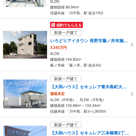
3LDK
建物面積 86.94m
2
信越本線 「川中島」駅 徒歩19分
成約でもらえる
新築一戸建て
いろどりアイタウン 長野市篠ノ井布施高田
3,340万円
4LDK
建物面積 104.82m
2
篠ノ井線 「篠ノ井」駅 徒歩4分
新築一戸建て
【大和ハウス】セキュレア青木島町大塚IV 第二期（分譲住宅）
価格未定
4LDK（6号地）、5LDK（5号地）
建物面積 102.68m
～104.34m
2
2
信越本線 「川中島」駅から3630m
新築一戸建て
【大和ハウス】セキュレア三本柳東2丁目 （分譲住宅）