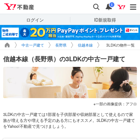
Yahoo!不動産
検索
通知
i
ログイン
ID新規取得
中古一戸建て
長野県
信越本線
3LDKの物件一覧
信越本線（長野県）の3LDKの中古一戸建て
一部の画像提供：アフロ
3LDKの中古一戸建ては1部屋を子供部屋や収納部屋として使えるので家
族が増える方や増える予定のある方にもオススメ。3LDKの中古一戸建て
をYahoo!不動産で見つけましょう。