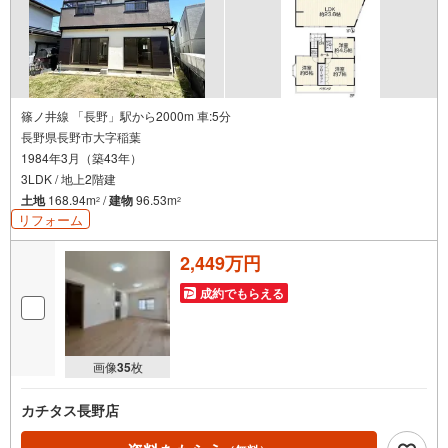
篠ノ井線 「長野」駅から2000m 車:5分
長野県長野市大字稲葉
1984年3月（築43年）
3LDK / 地上2階建
土地
168.94m
/
建物
96.53m
2
2
リフォーム
2,449万円
成約でもらえる
画像
35
枚
カチタス長野店