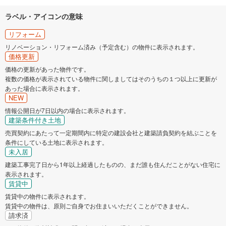
千曲市
東御市
ラベル・アイコンの意味
安曇野市
南佐久郡小海町
リフォーム
リノベーション・リフォーム済み（予定含む）の物件に表示されます。
価格更新
南佐久郡南牧村
北佐久郡軽井沢町
価格の更新があった物件です。
複数の価格が表示されている物件に関しましてはそのうちの１つ以上に更新が
北佐久郡御代田町
北佐久郡立科町
あった場合に表示されます。
NEW
情報公開日が7日以内の場合に表示されます。
小県郡青木村
小県郡長和町
建築条件付き土地
売買契約にあたって一定期間内に特定の建設会社と建築請負契約を結ぶことを
諏訪郡下諏訪町
諏訪郡富士見町
条件にしている土地に表示されます。
未入居
諏訪郡原村
上伊那郡辰野町
建築工事完了日から1年以上経過したものの、まだ誰も住んだことがない住宅に
表示されます。
賃貸中
上伊那郡箕輪町
上伊那郡南箕輪村
賃貸中の物件に表示されます。
賃貸中の物件は、原則ご自身でお住まいいただくことができません。
請求済
上伊那郡宮田村
下伊那郡松川町