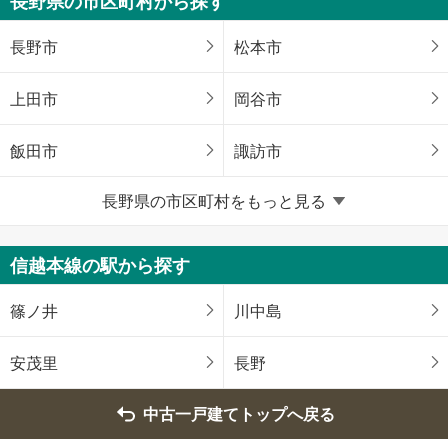
長野県の市区町村から探す
長野市
松本市
上田市
岡谷市
飯田市
諏訪市
長野県の市区町村をもっと見る
須坂市
小諸市
伊那市
駒ヶ根市
信越本線の駅から探す
中野市
大町市
篠ノ井
川中島
飯山市
茅野市
安茂里
長野
塩尻市
佐久市
中古一戸建てトップへ戻る