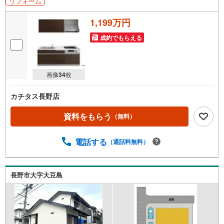
リフォーム
1,199万円
成約でもらえる
画像
34
枚
カチタス長野店
資料をもらう
（無料）
電話する
（通話料無料）
長野市大字大豆島