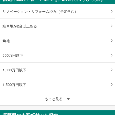
未定
建物面積 -
北陸新幹線 「長野」駅 バス13分 無常院 バス停下車 徒歩12分 長野駅よりアルピコ交通バス
リノベーション・リフォーム済み（予定含む）
駐車場が2台以上ある
角地
500万円以下
1,000万円以下
1,500万円以下
もっと見る