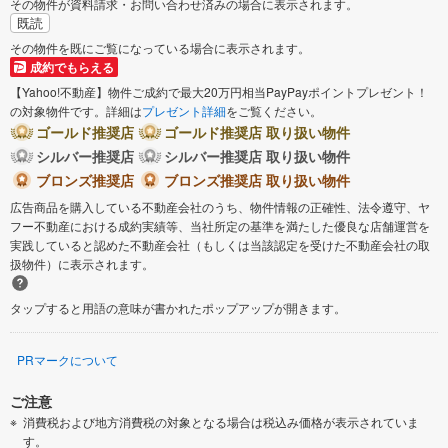
その物件が資料請求・お問い合わせ済みの場合に表示されます。
既読
木曽郡王滝村
北安曇郡白馬村
その物件を既にご覧になっている場合に表示されます。
成約でもらえる
埴科郡坂城町
上高井郡小布施町
【Yahoo!不動産】物件ご成約で最大20万円相当PayPayポイントプレゼント！
の対象物件です。詳細は
プレゼント詳細
をご覧ください。
ゴールド推奨店
ゴールド推奨店 取り扱い物件
下高井郡山ノ内町
上水内郡信濃町
シルバー推奨店
シルバー推奨店 取り扱い物件
ブロンズ推奨店
ブロンズ推奨店 取り扱い物件
上水内郡飯綱町
広告商品を購入している不動産会社のうち、物件情報の正確性、法令遵守、ヤ
フー不動産における成約実績等、当社所定の基準を満たした優良な店舗運営を
実践していると認めた不動産会社（もしくは当該認定を受けた不動産会社の取
扱物件）に表示されます。
タップすると用語の意味が書かれたポップアップが開きます。
PRマークについて
ご注意
消費税および地方消費税の対象となる場合は税込み価格が表示されていま
す。