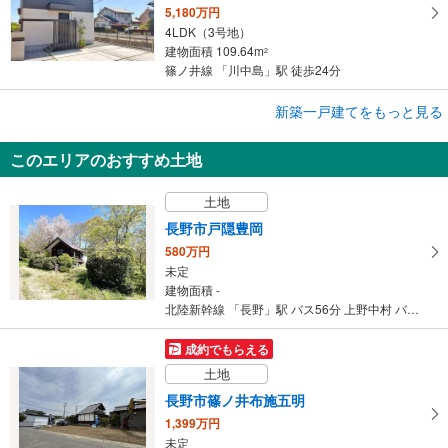
5,180万円
4LDK（3号地）
建物面積 109.64m
2
篠ノ井線 「川中島」駅 徒歩24分
新築一戸建てをもっと見る
新築一戸建て
【大和ハウス】セキュレア稲里町中央3丁目 （分譲住宅）
このエリアのおすすめ土地
4,830万円
3LDK（8号地）
土地
建物面積 108.14m
2
篠ノ井線 「川中島」駅から2400m
長野市戸隠豊岡
580万円
未定
建物面積 -
北陸新幹線 「長野」駅 バス56分 上野中村 バス停下車 徒歩4分
成約でもらえる
土地
長野市篠ノ井布施五明
1,399万円
未定