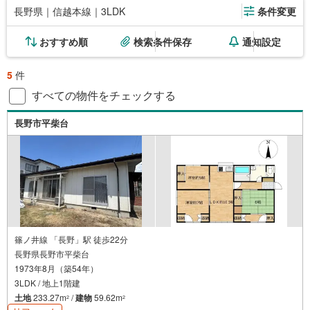
長野県｜信越本線｜3LDK
条件変更
おすすめ順
検索条件保存
通知設定
5
件
すべての物件をチェックする
長野市平柴台
篠ノ井線 「長野」駅 徒歩22分
長野県長野市平柴台
1973年8月（築54年）
3LDK / 地上1階建
土地
233.27m
/
建物
59.62m
2
2