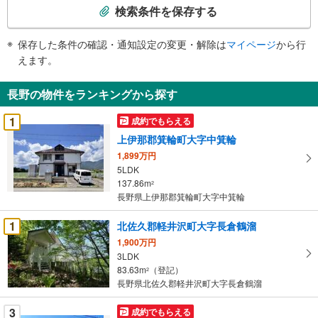
索
検索条件を保存する
条
件
保存した条件の確認・通知設定の変更・解除は
マイページ
から行
で
えます。
通
知
長野の物件をランキングから探す
を
受
1
成約でもらえる
け
上伊那郡箕輪町大字中箕輪
取
1,899万円
る
5LDK
・
137.86m
2
条
長野県上伊那郡箕輪町大字中箕輪
件
を
1
北佐久郡軽井沢町大字長倉鶴溜
マ
1,900万円
イ
3LDK
83.63m
（登記）
ペ
2
長野県北佐久郡軽井沢町大字長倉鶴溜
ー
ジ
3
成約でもらえる
に