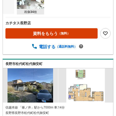
画像
34
枚
カチタス長野店
資料をもらう
（無料）
電話する
（通話料無料）
長野市松代町松代御安町
信越本線 「篠ノ井」駅から7000m 車:14分
長野県長野市松代町松代御安町