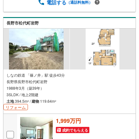
電話する
（通話料無料）
長野市松代町岩野
しなの鉄道 「篠ノ井」駅 徒歩43分
長野県長野市松代町岩野
1988年3月（築39年）
3SLDK / 地上2階建
土地
394.5m
/
建物
119.64m
2
2
リフォーム
1,999万円
成約でもらえる