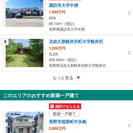
諏訪市大字中洲
保
1,099万円
存
6DK
す
80.14m
（登記）
2
る
長野県諏訪市大字中洲
4
北佐久郡軽井沢町大字軽井沢
1,200万円
3LDK
200.45m
（登記）
2
長野県北佐久郡軽井沢町大字軽井沢
5
北佐久郡軽井沢町大字茂沢
もっと見る
2,500万円
2LDK
このエリアのおすすめ新築一戸建て
72.86m
（登記）
2
長野県北佐久郡軽井沢町大字茂沢
成約でもらえる
新築一戸建て
長野市稲里町中氷鉋
2,690万円