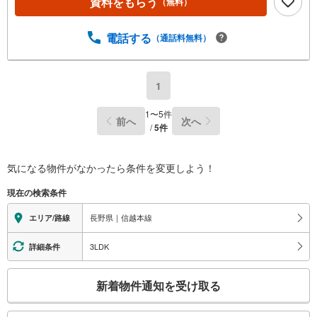
資料をもらう
（無料）
電話する
（通話料無料）
1
1
〜
5
件
前へ
次へ
/
5
件
気になる物件がなかったら
条件を変更しよう！
現在の検索条件
長野県｜信越本線
エリア/路線
3LDK
詳細条件
こ
新着物件通知を受け取る
の
検