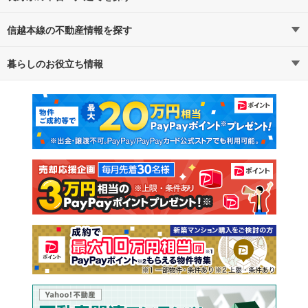
信越本線の不動産情報を探す
路線・駅から探す
地域から探す
暮らしのお役立ち情報
不動産・住宅
賃貸住宅
通勤・通学時間から探す
地図から探す
マンションカタログ
教えて！住まいの先生
新築マンション
中古マンション
新築一戸建て
中古一戸建て
注文住宅
土地
売却査定