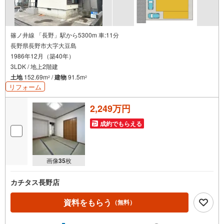
篠ノ井線 「長野」駅から5300m 車:11分
長野県長野市大字大豆島
1986年12月（築40年）
3LDK / 地上2階建
土地
152.69m
/
建物
91.5m
2
2
リフォーム
2,249万円
成約でもらえる
画像
35
枚
カチタス長野店
資料をもらう
（無料）