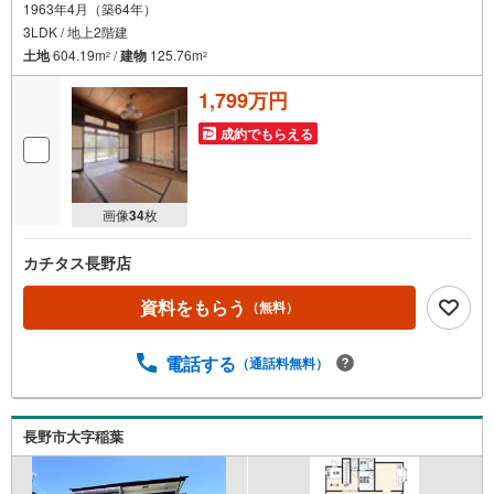
1963年4月（築64年）
3LDK / 地上2階建
土地
604.19m
/
建物
125.76m
2
2
1,799万円
成約でもらえる
画像
34
枚
カチタス長野店
資料をもらう
（無料）
電話する
（通話料無料）
長野市大字稲葉