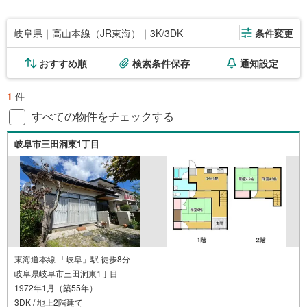
岐阜県｜高山本線（JR東海）｜3K/3DK
条件変更
おすすめ順
検索条件保存
通知設定
1
件
すべての物件をチェックする
岐阜市三田洞東1丁目
東海道本線 「岐阜」駅 徒歩8分
岐阜県岐阜市三田洞東1丁目
1972年1月（築55年）
3DK / 地上2階建て