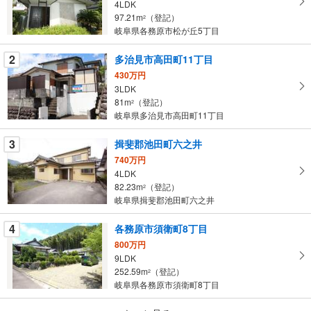
4LDK
る
97.21m
（登記）
2
・
岐阜県各務原市松が丘5丁目
条
2
多治見市高田町11丁目
件
を
430万円
3LDK
マ
81m
（登記）
2
イ
岐阜県多治見市高田町11丁目
ペ
ー
3
揖斐郡池田町六之井
ジ
740万円
に
4LDK
保
82.23m
（登記）
2
存
岐阜県揖斐郡池田町六之井
す
る
4
各務原市須衛町8丁目
800万円
9LDK
252.59m
（登記）
2
岐阜県各務原市須衛町8丁目