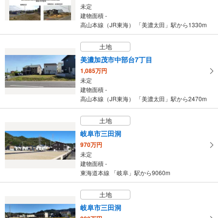
未定
建物面積 -
高山本線（JR東海） 「美濃太田」駅から1330m
土地
美濃加茂市中部台7丁目
1,085万円
未定
建物面積 -
高山本線（JR東海） 「美濃太田」駅から2470m
土地
岐阜市三田洞
970万円
未定
建物面積 -
東海道本線 「岐阜」駅から9060m
土地
岐阜市三田洞