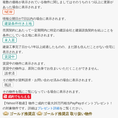
複数の価格が表示されている物件に関しましてはそのうちの１つ以上に更新が
揖斐郡大野町
揖斐郡池田町
あった場合に表示されます。
NEW
情報公開日が7日以内の場合に表示されます。
本巣郡北方町
加茂郡坂祝町
建築条件付き土地
売買契約にあたって一定期間内に特定の建設会社と建築請負契約を結ぶことを
可児郡御嵩町
条件にしている土地に表示されます。
未入居
建築工事完了日から1年以上経過したものの、まだ誰も住んだことがない住宅に
表示されます。
賃貸中
賃貸中の物件に表示されます。
賃貸中の物件は、原則ご自身でお住まいいただくことができません。
請求済
その物件が資料請求・お問い合わせ済みの場合に表示されます。
既読
その物件を既にご覧になっている場合に表示されます。
成約でもらえる
【Yahoo!不動産】物件ご成約で最大20万円相当PayPayポイントプレゼント！
の対象物件です。詳細は
プレゼント詳細
をご覧ください。
ゴールド推奨店
ゴールド推奨店 取り扱い物件