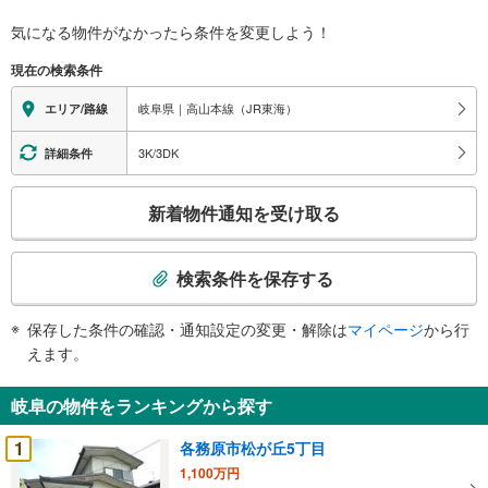
気になる物件がなかったら
条件を変更しよう！
現在の検索条件
岐阜県｜高山本線（JR東海）
エリア/路線
3K/3DK
詳細条件
こ
新着物件通知を受け取る
の
検
索
検索条件を保存する
条
件
保存した条件の確認・通知設定の変更・解除は
マイページ
から行
で
えます。
通
知
岐阜の物件をランキングから探す
を
受
1
各務原市松が丘5丁目
け
1,100万円
取