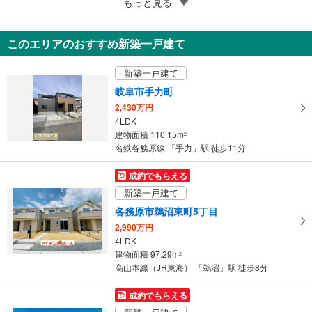
5
安八郡安八町東結
もっと見る
3,600万円
4LDK
このエリアのおすすめ新築一戸建て
118.11m
（登記）
2
岐阜県安八郡安八町東結
新築一戸建て
岐阜市手力町
2,430万円
4LDK
建物面積 110.15m
2
名鉄各務原線 「手力」駅 徒歩11分
成約でもらえる
新築一戸建て
各務原市鵜沼東町5丁目
2,990万円
4LDK
建物面積 97.29m
2
高山本線（JR東海） 「鵜沼」駅 徒歩8分
成約でもらえる