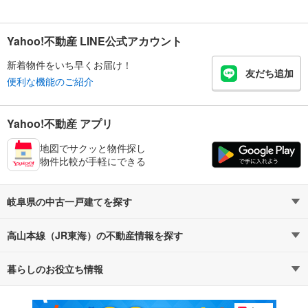
Yahoo!不動産 LINE公式アカウント
新着物件をいち早くお届け！
友だち追加
便利な機能のご紹介
Yahoo!不動産 アプリ
地図でサクッと物件探し
物件比較が手軽にできる
岐阜県の中古一戸建てを探す
高山本線（JR東海）の不動産情報を探す
路線・駅から探す
地域から探す
暮らしのお役立ち情報
不動産・住宅
賃貸住宅
通勤・通学時間から探す
地図から探す
マンションカタログ
教えて！住まいの先生
新築マンション
中古マンション