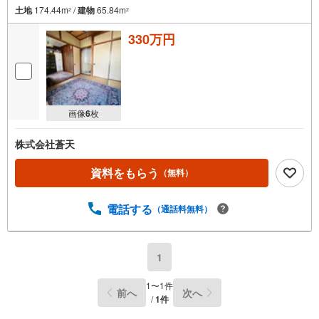
土地
174.44m
/
建物
65.84m
2
2
330万円
画像
6
枚
株式会社蒼天
資料をもらう
（無料）
電話する
（通話料無料）
1
1
〜
1
件
前へ
次へ
/
1
件