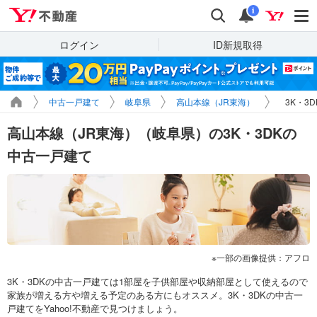
Yahoo!不動産
検索
通知
i
ログイン
ID新規取得
中古一戸建て
岐阜県
高山本線（JR東海）
3K・3
高山本線（JR東海）（岐阜県）の3K・3DKの
中古一戸建て
一部の画像提供：アフロ
3K・3DKの中古一戸建ては1部屋を子供部屋や収納部屋として使えるので
家族が増える方や増える予定のある方にもオススメ。3K・3DKの中古一
戸建てをYahoo!不動産で見つけましょう。