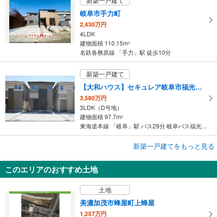
新築一戸建て
岐阜市手力町
2,430万円
4LDK
建物面積 110.15m
2
名鉄各務原線 「手力」駅 徒歩10分
新築一戸建て
【大和ハウス】セキュレア岐阜市福光東 （分譲住宅）
3,580万円
3LDK（D号地）
建物面積 97.7m
2
東海道本線 「岐阜」駅 バス29分 岐阜バス福光3丁目 バス停下車 徒歩4分
新築一戸建てをもっと見る
新築一戸建て
【大和ハウス】セキュレア長良西山前（分譲住宅）
このエリアのおすすめ土地
3,980万円～4,780万円
3LDK（F号地）、4LDK（E号地）
土地
建物面積 102.02m
～104.66m
2
2
東海道本線 「岐阜」駅 徒歩83分
美濃加茂市蜂屋町上蜂屋
1,257万円