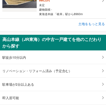
990万円
未定
建物面積 -
東海道本線 「岐阜」駅から8960m
土地をもっと見る
土地
岐阜市太郎丸字樫木
450万円
高山本線（JR東海）の中古一戸建てを他のこだわり
未定
から探す
建物面積 -
東海道本線 「岐阜」駅 バス46分 三輪南小学校前 バス停下車 徒歩7分
駅徒歩10分以内
リノベーション・リフォーム済み（予定含む）
駐車場が2台以上ある
即入居可能