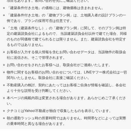
項目もあります。各問い合わせ先にご確認ください。
「建築条件付き土地」の価格には、建物価格は含まれません。
「建築条件付き土地」の「建物プラン例」は、土地購入者の設計プランの一
例であり、プランの採用可否は任意です。
「土地（建築条件なし）」の「建物プラン例」に関して、そのプラン例は特
定の建築請負会社によるもので、 当該建築請負会社以外で建てた場合、同様
のものが同価格で建てられるとは限りません。また、建築請負会社を特定す
るものではありません。
お客様が入力する個人情報を含むお問い合わせデータは、当該物件の取扱会
社に送信され、そこで管理されます。
お問い合わせをされたお客様へは、取扱会社がご連絡いたします。
物件に関するお客様のお問い合わせについては、LINEヤフー株式会社は一切
関与いたしません。取扱会社に直接ご確認ください。
不動産購入の検討、契約にあたってはお客様ご自身が情報を確認し、各会社
より十分な説明を受け判断してください。
本ページの掲載内容は変更される場合があります。あらかじめご了承くださ
い。
クチコミはYahoo!不動産が独自で収集したものを表示しています。
朝の通勤ラッシュ時の所要時間ではありません。時間帯などによっては実際
の乗車時間と異なる場合があります。