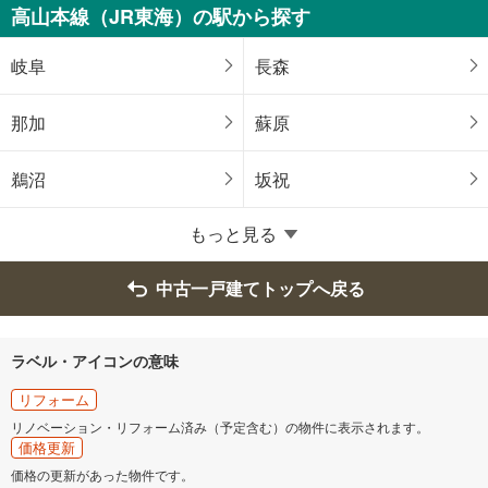
羽島市
恵那市
高山本線（JR東海）の駅から探す
美濃加茂市
土岐市
岐阜
長森
各務原市
可児市
那加
蘇原
山県市
瑞穂市
鵜沼
坂祝
本巣市
海津市
もっと見る
羽島郡岐南町
羽島郡笠松町
中古一戸建てトップへ戻る
養老郡養老町
不破郡垂井町
ラベル・アイコンの意味
安八郡神戸町
安八郡輪之内町
リフォーム
リノベーション・リフォーム済み（予定含む）の物件に表示されます。
価格更新
安八郡安八町
揖斐郡揖斐川町
価格の更新があった物件です。