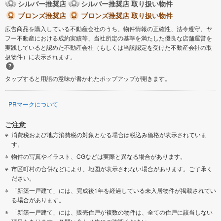
シルバー推奨店
シルバー推奨店 取り扱い物件
ブロンズ推奨店
ブロンズ推奨店 取り扱い物件
広告商品を購入している不動産会社のうち、物件情報の正確性、法令遵守、ヤ
フー不動産における成約実績等、当社所定の基準を満たした優良な店舗運営を
実践していると認めた不動産会社（もしくは当該認定を受けた不動産会社の取
扱物件）に表示されます。
タップすると用語の意味が書かれたポップアップが開きます。
PRマークについて
ご注意
消費税および地方消費税の対象となる場合は税込み価格が表示されていま
す。
物件の写真やイラスト、CGなどは実際と異なる場合があります。
市区町村の合併などにより、地図が表示されない場合があります。ご了承く
ださい。
「新築一戸建て」には、完成後1年を経過している未入居物件が掲載されてい
る場合があります。
「新築一戸建て」には、販売住戸が複数の物件は、全ての住戸に該当しない