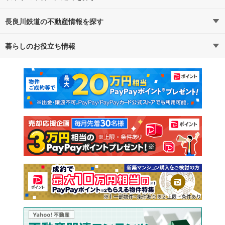
長良川鉄道の不動産情報を探す
路線・駅から探す
地域から探す
暮らしのお役立ち情報
不動産・住宅
賃貸住宅
通勤・通学時間から探す
地図から探す
マンションカタログ
教えて！住まいの先生
新築マンション
中古マンション
新築一戸建て
中古一戸建て
注文住宅
土地
売却査定