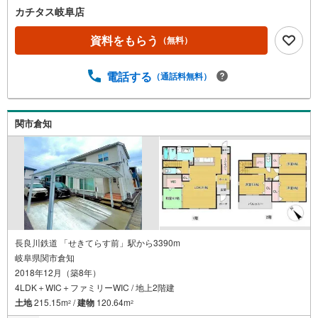
カチタス岐阜店
資料をもらう
（無料）
電話する
（通話料無料）
関市倉知
長良川鉄道 「せきてらす前」駅から3390m
岐阜県関市倉知
2018年12月（築8年）
4LDK＋WIC＋ファミリーWIC / 地上2階建
土地
215.15m
/
建物
120.64m
2
2