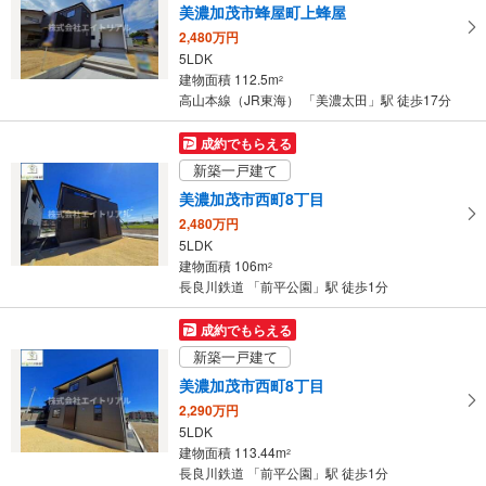
美濃加茂市蜂屋町上蜂屋
2,480万円
5LDK
建物面積 112.5m
2
高山本線（JR東海） 「美濃太田」駅 徒歩17分
成約でもらえる
新築一戸建て
美濃加茂市西町8丁目
2,480万円
5LDK
建物面積 106m
2
長良川鉄道 「前平公園」駅 徒歩1分
成約でもらえる
新築一戸建て
美濃加茂市西町8丁目
2,290万円
5LDK
建物面積 113.44m
2
長良川鉄道 「前平公園」駅 徒歩1分