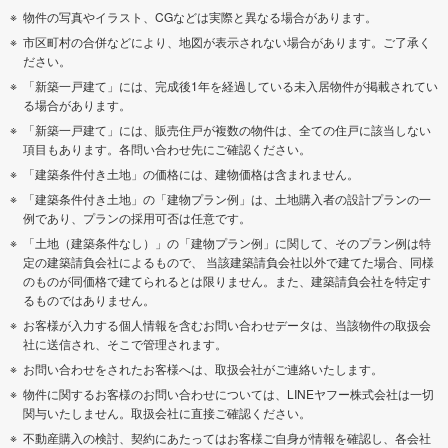
物件の写真やイラスト、CGなどは実際と異なる場合があります。
市区町村の合併などにより、地図が表示されない場合があります。ご了承く
ださい。
「新築一戸建て」には、完成後1年を経過している未入居物件が掲載されてい
る場合があります。
「新築一戸建て」には、販売住戸が複数の物件は、全ての住戸に該当しない
項目もあります。各問い合わせ先にご確認ください。
「建築条件付き土地」の価格には、建物価格は含まれません。
「建築条件付き土地」の「建物プラン例」は、土地購入者の設計プランの一
例であり、プランの採用可否は任意です。
「土地（建築条件なし）」の「建物プラン例」に関して、そのプラン例は特
定の建築請負会社によるもので、 当該建築請負会社以外で建てた場合、同様
のものが同価格で建てられるとは限りません。また、建築請負会社を特定す
るものではありません。
お客様が入力する個人情報を含むお問い合わせデータは、当該物件の取扱会
社に送信され、そこで管理されます。
お問い合わせをされたお客様へは、取扱会社がご連絡いたします。
物件に関するお客様のお問い合わせについては、LINEヤフー株式会社は一切
関与いたしません。取扱会社に直接ご確認ください。
不動産購入の検討、契約にあたってはお客様ご自身が情報を確認し、各会社