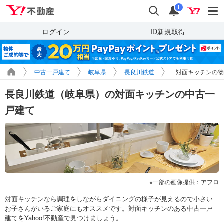
Yahoo!不動産
検索
通知
i
ログイン
ID新規取得
中古一戸建て
岐阜県
長良川鉄道
対面キッチンの物
長良川鉄道（岐阜県）の対面キッチンの中古一
戸建て
一部の画像提供：アフロ
対面キッチンなら調理をしながらダイニングの様子が見えるので小さい
お子さんがいるご家庭にもオススメです。対面キッチンのある中古一戸
建てをYahoo!不動産で見つけましょう。