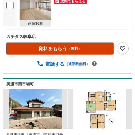
成約でもらえる
画像
36
枚
カチタス岐阜店
資料をもらう
（無料）
電話する
（通話料無料）
美濃市西市場町
長良川鉄道 「美濃市」駅 徒歩12分