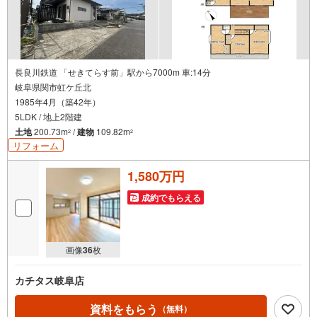
長良川鉄道 「せきてらす前」駅から7000m 車:14分
岐阜県関市虹ケ丘北
1985年4月（築42年）
5LDK / 地上2階建
土地
200.73m
/
建物
109.82m
2
2
リフォーム
1,580万円
成約でもらえる
画像
36
枚
カチタス岐阜店
資料をもらう
（無料）