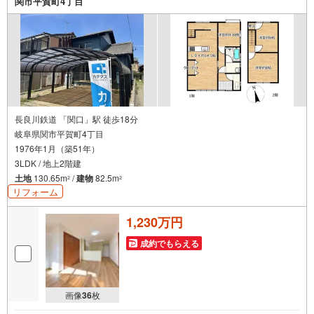
関市平賀町4丁目
長良川鉄道 「関口」駅 徒歩18分
岐阜県関市平賀町4丁目
1976年1月（築51年）
3LDK / 地上2階建
土地
130.65m
/
建物
82.5m
2
2
リフォーム
1,230万円
成約でもらえる
画像
36
枚