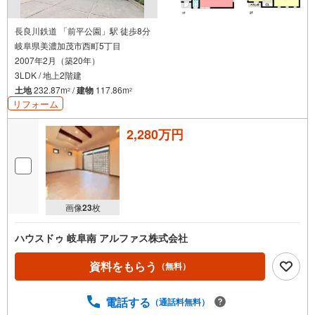
長良川鉄道 「前平公園」駅 徒歩8分
岐阜県美濃加茂市西町5丁目
2007年2月（築20年）
3LDK / 地上2階建
土地
232.87m
/
建物
117.86m
2
2
リフォーム
2,280万円
画像
23
枚
ハウスドゥ 岐阜南 アルファス株式会社
資料をもらう
（無料）
電話する
（通話料無料）