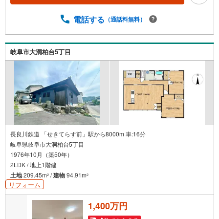
電話する
（通話料無料）
岐阜市大洞柏台5丁目
長良川鉄道 「せきてらす前」駅から8000m 車:16分
岐阜県岐阜市大洞柏台5丁目
1976年10月（築50年）
2LDK / 地上1階建
土地
209.45m
/
建物
94.91m
2
2
リフォーム
1,400万円