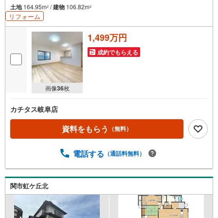
土地
164.95m
/
建物
106.82m
2
2
リフォーム
1,499万円
成約でもらえる
画像
36
枚
カチタス岐阜店
資料をもらう
（無料）
電話する
（通話料無料）
関市虹ケ丘北