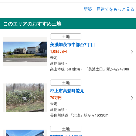
成約でもらえる
新築一戸建てをもっと見る
新築一戸建て
このエリアのおすすめ土地
SUNSTAGE 関市下有知2号棟
2,830万円
土地
4LDK＋S
建物面積 115.95m
2
美濃加茂市中部台7丁目
長良川鉄道 「関下有知」駅 徒歩15分
1,085万円
未定
建物面積 -
高山本線（JR東海） 「美濃太田」駅から2470m
土地
郡上市高鷲町鷲見
70万円
未定
建物面積 -
長良川鉄道 「北濃」駅から16330m
土地