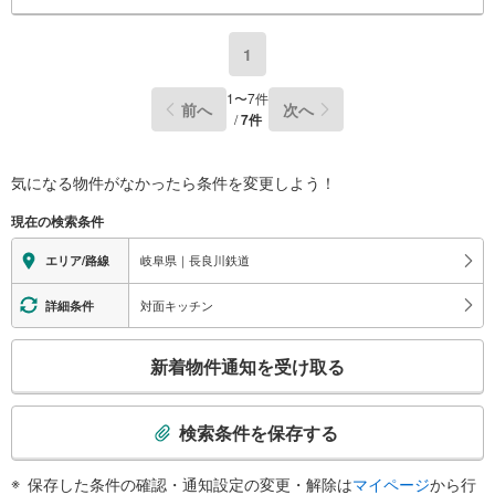
1
1
〜
7
件
前へ
次へ
/
7
件
気になる物件がなかったら
条件を変更しよう！
現在の検索条件
岐阜県｜長良川鉄道
エリア/路線
対面キッチン
詳細条件
こ
新着物件通知を受け取る
の
検
索
検索条件を保存する
条
件
保存した条件の確認・通知設定の変更・解除は
マイページ
から行