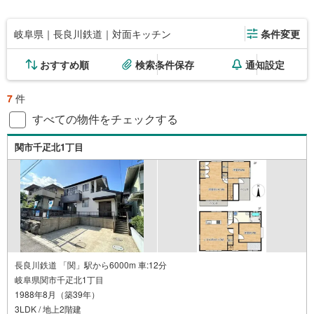
岐阜県｜長良川鉄道｜対面キッチン
条件変更
おすすめ順
検索条件保存
通知設定
7
件
すべての物件をチェックする
関市千疋北1丁目
長良川鉄道 「関」駅から6000m 車:12分
岐阜県関市千疋北1丁目
1988年8月（築39年）
3LDK / 地上2階建