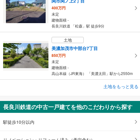
関市関ノ上2丁目
400万円
未定
建物面積 -
長良川鉄道 「松森」駅 徒歩9分
土地
美濃加茂市中部台7丁目
850万円
未定
建物面積 -
高山本線（JR東海） 「美濃太田」駅から2550m
土地をもっと見る
土地
郡上市白鳥町中西
938万円
長良川鉄道の中古一戸建てを他のこだわりから探す
未定
建物面積 -
長良川鉄道 「美濃白鳥」駅 徒歩29分
駅徒歩10分以内
リノベーション・リフォーム済み（予定含む）