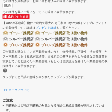
その物件が資料請求・お問い合わせ済みの場合に表示されます。
既読
その物件を既にご覧になっている場合に表示されます。
成約でもらえる
【Yahoo!不動産】物件ご成約で最大20万円相当PayPayポイントプレゼント！
の対象物件です。詳細は
プレゼント詳細
をご覧ください。
ゴールド推奨店
ゴールド推奨店 取り扱い物件
シルバー推奨店
シルバー推奨店 取り扱い物件
ブロンズ推奨店
ブロンズ推奨店 取り扱い物件
広告商品を購入している不動産会社のうち、物件情報の正確性、法令遵守、ヤ
フー不動産における成約実績等、当社所定の基準を満たした優良な店舗運営を
実践していると認めた不動産会社（もしくは当該認定を受けた不動産会社の取
扱物件）に表示されます。
タップすると用語の意味が書かれたポップアップが開きます。
PRマークについて
ご注意
消費税および地方消費税の対象となる場合は税込み価格が表示されていま
す。