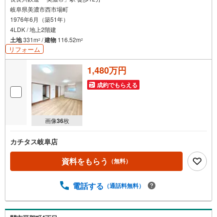
岐阜県美濃市西市場町
1976年6月（築51年）
4LDK / 地上2階建
土地
331m
/
建物
116.52m
2
2
リフォーム
1,480万円
成約でもらえる
画像
36
枚
カチタス岐阜店
資料をもらう
（無料）
電話する
（通話料無料）