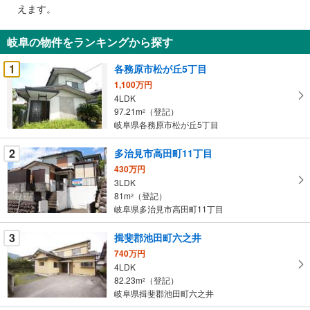
で
えます。
通
知
岐阜の物件をランキングから探す
を
受
1
各務原市松が丘5丁目
け
1,100万円
取
4LDK
る
97.21m
（登記）
2
・
岐阜県各務原市松が丘5丁目
条
2
多治見市高田町11丁目
件
を
430万円
3LDK
マ
81m
（登記）
2
イ
岐阜県多治見市高田町11丁目
ペ
ー
3
揖斐郡池田町六之井
ジ
740万円
に
4LDK
保
82.23m
（登記）
2
存
岐阜県揖斐郡池田町六之井
す