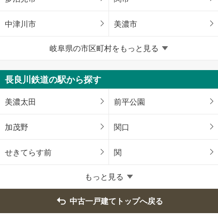
中津川市
美濃市
岐阜県の市区町村をもっと見る
瑞浪市
恵那市
美濃加茂市
各務原市
長良川鉄道の駅から探す
可児市
瑞穂市
美濃太田
前平公園
本巣市
羽島郡岐南町
加茂野
関口
羽島郡笠松町
不破郡垂井町
せきてらす前
関
安八郡神戸町
安八郡輪之内町
もっと見る
安八郡安八町
揖斐郡揖斐川町
中古一戸建てトップへ戻る