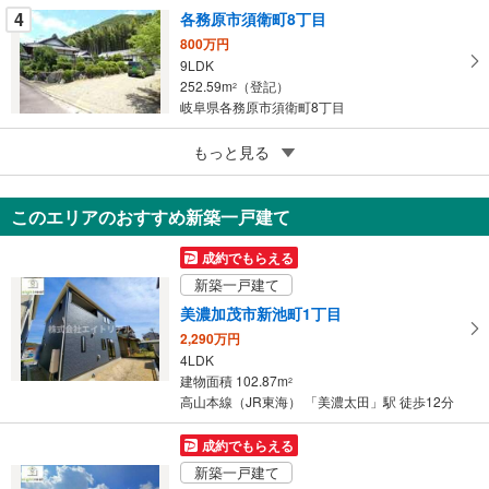
る
4
各務原市須衛町8丁目
800万円
9LDK
252.59m
（登記）
2
岐阜県各務原市須衛町8丁目
5
安八郡安八町東結
もっと見る
3,600万円
4LDK
このエリアのおすすめ新築一戸建て
118.11m
（登記）
2
岐阜県安八郡安八町東結
成約でもらえる
新築一戸建て
美濃加茂市新池町1丁目
2,290万円
4LDK
建物面積 102.87m
2
高山本線（JR東海） 「美濃太田」駅 徒歩12分
成約でもらえる
新築一戸建て