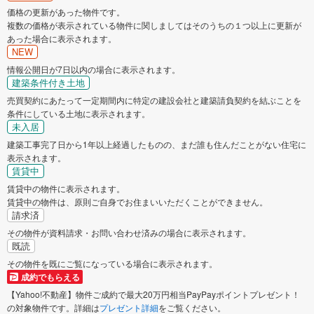
価格の更新があった物件です。
複数の価格が表示されている物件に関しましてはそのうちの１つ以上に更新が
あった場合に表示されます。
NEW
情報公開日が7日以内の場合に表示されます。
建築条件付き土地
売買契約にあたって一定期間内に特定の建設会社と建築請負契約を結ぶことを
条件にしている土地に表示されます。
未入居
建築工事完了日から1年以上経過したものの、まだ誰も住んだことがない住宅に
表示されます。
賃貸中
賃貸中の物件に表示されます。
賃貸中の物件は、原則ご自身でお住まいいただくことができません。
請求済
その物件が資料請求・お問い合わせ済みの場合に表示されます。
既読
その物件を既にご覧になっている場合に表示されます。
成約でもらえる
【Yahoo!不動産】物件ご成約で最大20万円相当PayPayポイントプレゼント！
の対象物件です。詳細は
プレゼント詳細
をご覧ください。