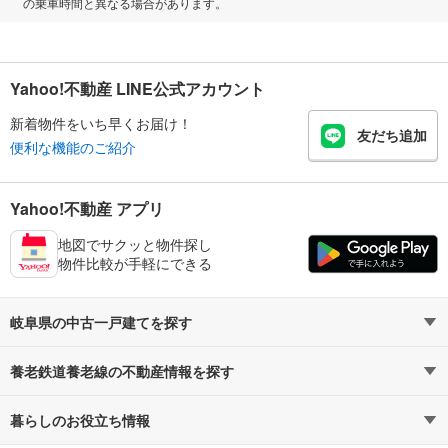
の乗車時間と異なる場合があります。
Yahoo!不動産 LINE公式アカウント
新着物件をいち早くお届け！
友だち追加
便利な機能のご紹介
Yahoo!不動産 アプリ
地図でサクッと物件探し
物件比較が手軽にできる
岐阜県の中古一戸建てを探す
養老鉄道養老線の不動産情報を探す
路線・駅から探す
地域から探す
暮らしのお役立ち情報
不動産・住宅
賃貸住宅
通勤・通学時間から探す
地図から探す