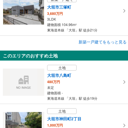
大垣市三塚町
3,680万円
3LDK
建物面積 104.96m
2
東海道本線 「大垣」駅 徒歩21分
新築一戸建てをもっと見る
新築一戸建て
大垣市本今4丁目
このエリアのおすすめ土地
2,790万円
4LDK
土地
建物面積 101.85m
2
養老鉄道養老線 「美濃青柳」駅 徒歩12分
大垣市八島町
480万円
未定
建物面積 -
東海道本線 「大垣」駅 徒歩19分
土地
大垣市神田町2丁目
1,000万円