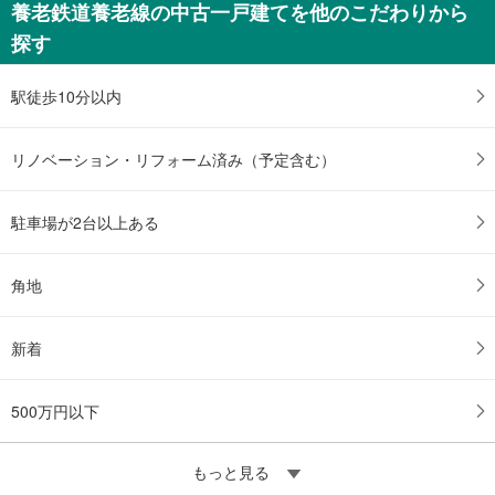
養老鉄道養老線の中古一戸建てを他のこだわりから
未定
探す
建物面積 -
東海道本線 「大垣」駅 徒歩22分
駅徒歩10分以内
リノベーション・リフォーム済み（予定含む）
駐車場が2台以上ある
角地
新着
500万円以下
もっと見る