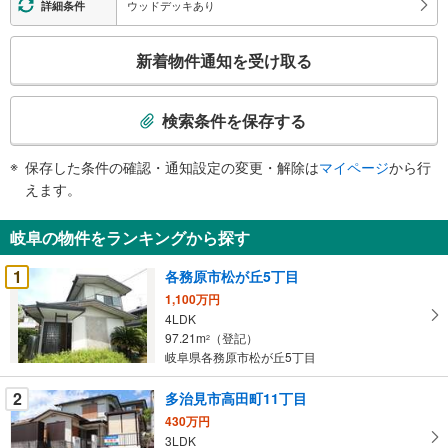
ウッドデッキあり
詳細条件
こ
新着物件通知を受け取る
の
検
索
検索条件を保存する
条
件
保存した条件の確認・通知設定の変更・解除は
マイページ
から行
で
えます。
通
知
岐阜の物件をランキングから探す
を
受
1
各務原市松が丘5丁目
け
1,100万円
取
4LDK
る
97.21m
（登記）
2
・
岐阜県各務原市松が丘5丁目
条
2
多治見市高田町11丁目
件
を
430万円
3LDK
マ