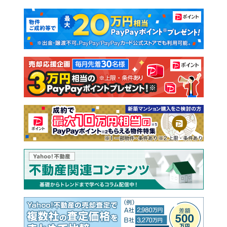
マンションカタログ
教えて！住まいの先生
新築マンション
中古マンション
新築一戸建て
中古一戸建て
注文住宅
土地
売却査定