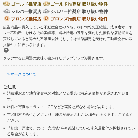
ゴールド推奨店
ゴールド推奨店 取り扱い物件
シルバー推奨店
シルバー推奨店 取り扱い物件
ブロンズ推奨店
ブロンズ推奨店 取り扱い物件
広告商品を購入している不動産会社のうち、物件情報の正確性、法令遵守、ヤ
フー不動産における成約実績等、当社所定の基準を満たした優良な店舗運営を
実践していると認めた不動産会社（もしくは当該認定を受けた不動産会社の取
扱物件）に表示されます。
タップすると用語の意味が書かれたポップアップが開きます。
PRマークについて
ご注意
消費税および地方消費税の対象となる場合は税込み価格が表示されていま
す。
物件の写真やイラスト、CGなどは実際と異なる場合があります。
市区町村の合併などにより、地図が表示されない場合があります。ご了承く
ださい。
「新築一戸建て」には、完成後1年を経過している未入居物件が掲載されてい
る場合があります。