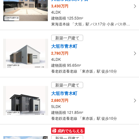
3,430万円
4LDK
建物面積 125.53m
2
東海道本線 「大垣」駅 バス17分 小泉 バス停下車 徒歩5分
新築一戸建て
大垣市青木町
2,780万円
4LDK
建物面積 95.65m
2
養老鉄道養老線 「東赤坂」駅 徒歩10分
新築一戸建て
大垣市青木町
2,680万円
5LDK
建物面積 121.85m
2
養老鉄道養老線 「東赤坂」駅 徒歩10分
成約でもらえる
新築一戸建て