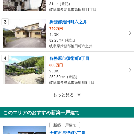
81m
（登記）
2
イ
岐阜県多治見市高田町11丁目
ペ
ー
3
揖斐郡池田町六之井
ジ
740万円
に
4LDK
保
82.23m
（登記）
2
存
岐阜県揖斐郡池田町六之井
す
る
4
各務原市須衛町8丁目
800万円
9LDK
252.59m
（登記）
2
岐阜県各務原市須衛町8丁目
5
安八郡安八町東結
もっと見る
3,600万円
4LDK
このエリアのおすすめ新築一戸建て
118.11m
（登記）
2
岐阜県安八郡安八町東結
新築一戸建て
大垣市長沢町5丁目