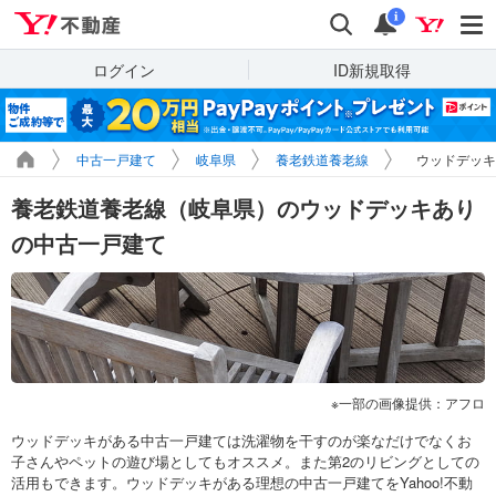
Yahoo!不動産
検索
通知
i
ログイン
ID新規取得
中古一戸建て
岐阜県
養老鉄道養老線
ウッドデッキ
養老鉄道養老線（岐阜県）のウッドデッキあり
の中古一戸建て
一部の画像提供：アフロ
ウッドデッキがある中古一戸建ては洗濯物を干すのが楽なだけでなくお
子さんやペットの遊び場としてもオススメ。また第2のリビングとしての
活用もできます。ウッドデッキがある理想の中古一戸建てをYahoo!不動