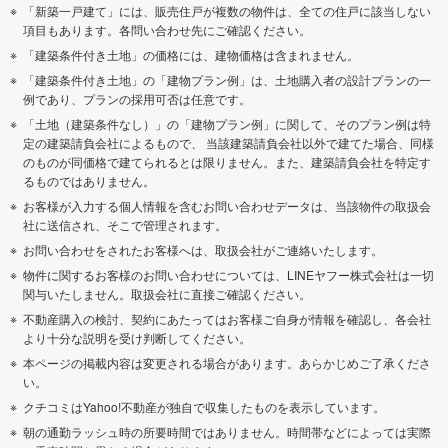
「新築一戸建て」には、販売住戸が複数の物件は、全ての住戸に該当しない
項目もあります。各問い合わせ先にご確認ください。
「建築条件付き土地」の価格には、建物価格は含まれません。
「建築条件付き土地」の「建物プラン例」は、土地購入者の設計プランの一
例であり、プランの採用可否は任意です。
「土地（建築条件なし）」の「建物プラン例」に関して、そのプラン例は特
定の建築請負会社によるもので、 当該建築請負会社以外で建てた場合、同様
のものが同価格で建てられるとは限りません。また、建築請負会社を特定す
るものではありません。
お客様が入力する個人情報を含むお問い合わせデータは、当該物件の取扱会
社に送信され、そこで管理されます。
お問い合わせをされたお客様へは、取扱会社がご連絡いたします。
物件に関するお客様のお問い合わせについては、LINEヤフー株式会社は一切
関与いたしません。取扱会社に直接ご確認ください。
不動産購入の検討、契約にあたってはお客様ご自身が情報を確認し、各会社
より十分な説明を受け判断してください。
本ページの掲載内容は変更される場合があります。あらかじめご了承くださ
い。
クチコミはYahoo!不動産が独自で収集したものを表示しています。
朝の通勤ラッシュ時の所要時間ではありません。時間帯などによっては実際